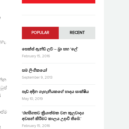
න
POPULAR
RECENT
හැ.
සෙක්ස් ඇන්ඩ් ලව් – බ්‍රා සහ ‘ලේ’
February 15, 2016
සම ලිංගිකයෝ
September 9, 2013
න්න
ටුප්
පෑඩ් අඳින ගැහැනියකගේ හෘදය සාක්ෂිය
ර
May 10, 2019
ප්ම
‘රහසිගතව ක්‍රියාත්මක වන කුලවාදය
අවසන් කිරීමට කාලය උදාවී තිබේ.’
February 15, 2016
ි