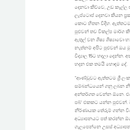
දෙනවා කිව්වෙ, උඩ කෑල්ල
ලැප්ටොප් දෙනවා කියන ප්‍
කොට හිතන විදිහ. ඇත්තටම 
පුළුවන් තව විකල්ප මාර්ග කි
ඇතුල් වන ශිෂ්‍ය ශිෂ්‍යාව
නැත්නම් අපිට පුළුවන් ඔය මු
විද්‍යාල 15ට හදලා දෙන්න
හදන එක තමයි හොඳම දේ.
”ආණ්ඩුවට ඇත්තටම ශ්‍රී ලං
සම්බන්ධයෙන් ගනු ලබන
අන්තර්ගත වෙන්න ඕනෙ. එ
පබ්’ එකකට යන්න පුළුවන්
නිර්ණායක තේරුම් ගන්න වි
අධ්‍යාපනයට පත් කරන්න 
ගැලපෙන්නෙ උසස් අධ්‍යාපන