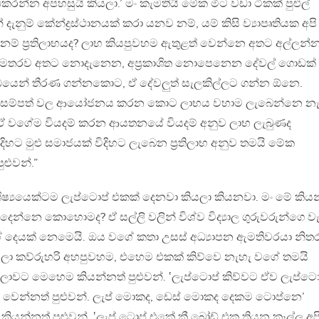
කරන්න අපහසුයි කියලා.’ මං කැමතියි මේක මීට වඩා ටිකක් පුළුල්
දැනුම් කේන්ද්‍රස්ථානයක් කරා යනව නම්, යම් කිසි ව්‍යාපෘතියක අපි
ම් ප්‍රතිලාභයද? ලාභ කියපුවහම ඇතුළත් වෙන්නෙ අතට අල්ලන්
ඊට අමතරව අතට නොදැනෙන, අප්‍රකාශිත නොපෙනෙන දේවල් ගොඩක්
බන්ධයෙන් තීරණ ගන්නකොට, ඒ දේවලුත් සැලකිල්ලට ගන්න ඕනෙ.
ව සම්පත් වල ආයෝජනය කරන කොට ලාභය වහාම ලැබෙන්නෙ නැ
 ඒ වගේම වියදම් කරන ආයතනයේ වියදම් අනුව ලාභ ලැබුණද
දිහට මුළු සමාජයක් විදිහට ලැබෙන ප්‍රතිලාභ අනුව තමයි මේක
ළුවන්.”
ශිෂ්‍යයෙක්ටම ලැප්ටොප් එකක් දෙනවා කියලා කියනවා. මං මේ කිය
න්නෙ කොහොමද? ඒ සල්ලි වලින් විශ්ව විද්‍යාල ගුරුවරුන්ගෙ වැ
ගේ දෙයක් නෙමෙයි. ඔය වගේ කතා උසස් අධ්‍යාපන ඇමතිවරයා නිත
යලා කව්රුහරි අහපුවහම, එහෙම එකක් කිව්වෙ නැහැ වගේ තමයි
ාවට මෙහෙම කියන්නත් පුළුවන්. ‛ලැප්ටොප් කිව්වට ඒව ලැප්ටො
 වෙන්නත් පුළුවන්. ලැප් මොකද, ඩෙස් මොකද දෙකම ටොප්නෙ’
ියන්නත් පුළුවන්. ‛ලැප් ටොප් එකේ කී බෝඩ් එක තියන කෑල්ල අප