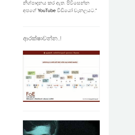
නිශ්පාදනය කර ඇත. පිවිසෙන්න
අපගේ
YouTube
වීඩියෝ චැනලයට."
ආරක්ෂාවන්න..!