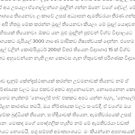
 ඒ අය උපයලා ඒගොල්ලන්ගෙ මුදලින් ගන්න ඕනෙ’ වගේ දේවල්. ම
රකාශයෙ තියෙනවා, ලංකාවේ උසස් අධ්‍යාපන ඇමතිවරයා තීරණ ගන්
අපි හිතමු මේක කරන්න මුදල් තියෙනවා කියලා. මේ මුදල් යොදව
හිපයක් තියෙනවා. ඕකට යන මුළු මුදලින් පුළුවන් විශ්ව විද්‍යාලයට
ො භාගයකට රුපියල් 3000 ගාණෙ මාසිකව ශිෂ්‍යත්වයක් දෙන්න. එහෙම
දල් වලින් කොම්පියුටර් 200ක් විතර තියෙන විද්‍යාගාර 15 ක් විශ්ව
. අතට අහුවෙන්නෙ නැති ලාභ කොටස ගැන හිතුවොත් පරිගණක විද්‍යා
කාව දැනුම් කේන්ද්‍රස්ථානයක් කරන්න උවමනාවක් තියනව නම් ඒ
 නිර්ණායක වලට ඔය එකවර අතට අහුනොවෙන, නොපෙනෙන කො
හෙම නැත්නම් ‛නොලේජ් හබ්’ එකකට අපට යන්න බැහැ, ‛නොලේජ
. ඊළඟ කාරණය තමයි, ඔය නිර්ණායක වලට සංවේදී, ඒ වගේම ඔය
වේක බුද්ධියක් තියෙන, සංහිඳියාවක් තියෙන, ඇමතිවරයෙක් උසස්
ඕනෙ. මොකද මගේ පෞද්ගලික හැඟීම නම් මේ ඇමතිවරයා වඩාත්
යට නෙමෙයි, පශු සම්පත් අමාත්‍යාංශයට. මං කියන්නෙ අපහාසයක්