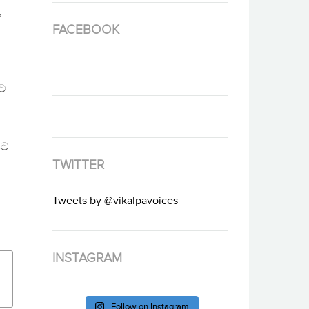
,
FACEBOOK
ලට
ිට
TWITTER
Tweets by @vikalpavoices
INSTAGRAM
Follow on Instagram