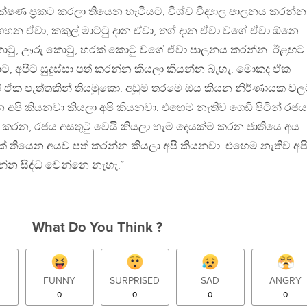
්ෂණ ප්‍රකට කරලා තියෙන හැටියට, විශ්ව විද්‍යාල පාලනය කරන්න
හන ඒවා, කකුල් මාට්ටු දාන ඒවා, තග් දාන ඒවා වගේ ඒවා ඕනෙ
කොටු, ඌරු කොටු, හරක් කොටු වගේ ඒවා පාලනය කරන්න. ඊළඟට
, අපිට සුදුස්සා පත් කරන්න කියලා කියන්න බැහැ. මොකද ඒක
ි ඒක පැත්තකින් තියමුකො. අඩුම තරමෙ ඔය කියන නිර්ණායක ව
න අපි කියනවා කියලා අපි කියනවා. එහෙම නැතිව ගෙඩි පිටින් රජය
කරන, රජය අසතුටු වෙයි කියලා හැම දෙයක්ම කරන ජාතියෙ අය
ධියක් තියෙන අයව පත් කරන්න කියලා අපි කියනවා. එහෙම නැතිව අප
යන්න සිද්ධ වෙන්නෙ නැහැ.”
What Do You Think ?
FUNNY
SURPRISED
SAD
ANGRY
0
0
0
0