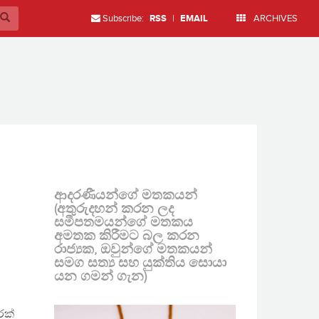
Subscribe:
RSS
|
EMAIL
ARCHIVES
ආදරණීයන්ගේ මතකයන්
(අතුරුදහන් කරන ලද
සමීපතමයන්ගේ මතකය
අමතක කිරීමට බල කරන
රාජ්‍යක, ඔවුන්ගේ මතකයන්
සමග සත්‍ය සහ යුක්තිය සොයා
යන ගමන් ගැන)
රක්