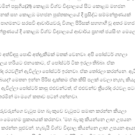
මින් පසුගිය(21) කොළඹ විශ්ව විද්‍යාලයේ සිට කොළඹ මහජන
ක් සහ කොළඹ මහජන පුස්තකාලයේ දී ප්‍රසිද්ධ සම්මන්ත්‍රණයක්
 පාගමනට සරසවි ආචාර්යවරු විශාල පිරිසක් සහභාගී වූ අතර මහ
්ත්‍රණයේ දී කොළඹ විශ්ව විද්‍යාලයේ ආචාර්ය ප්‍රභාත් ජයසිංහ මෙල
අත්විඳපු පොඩි අත්දැකීමක් මතක් වෙනවා. අපි පෝස්ටර් ගහලා
‍යාලය හරියට එනකොට, ඒ පෝස්ටර් ටික ඉරලා තිබ්බා. ඒක
රීරෝද රථවලින් ඇවිල්ලා පෝස්ටර් ඉරනවා. ඒක තෝරලා කරන්නෙ. ඇය
? මෙතන ඉන්න පිරිස දැක්කම ඒක කිසි පලක් වෙලා නැහැ කිය
් ඇවිල්ලා පෝස්ටර් කාපු එළුවන්ටත්, ඒ එළුවන්ව ත්‍රීරෝද රථවල ප
 කරමින් මා මගේ කතාව පටන් ගන්නවා.
ාල ගුරුවරුන්ගෙ වැටුප මහ බැංකුවෙ වැටුපට සමාන කරන්න කියලා
 මෙහෙම ප්‍රකාශයක් කරනවා. ‛මහ බැංකු කියන්නෙ ලාභ උපයන
 කරන්න පුළුවන්. හැබැයි විශ්ව විද්‍යාල කියන්නෙ ලාභ උපයන ආ