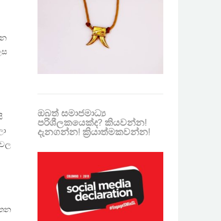
ජන
ෙස
ඔබත් සමාජමාධ්‍ය
ි
පරිශීලකයෙක්ද? කියවන්න!
ලා
දැනගන්න! ක්‍රියාත්මකවන්න!
ටවල
යතන