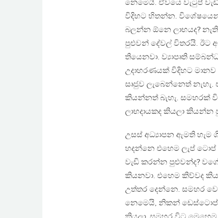
නෙමෙයි. ඒවයෙ වැටුප් වැඩි
විදිහට හිතන්න. විශේෂයෙන් 
බලන්න ඕනෙ ලාභයද? නැතින
පුළුවන් දේවල් විතරයි. 
තියෙනවා. ව්‍යාපෘති සම්
උදාහරණයක් විදිහට මාන
සෘජුව ලැබෙන්නෙත් නැහැ.
කියන්නත් බැහැ. සමහරක් වි
ලාභදායකද කියලා කියන්න පු
උසස් අධ්‍යාපන ඇමති හැම 
හදන්නෙ එහෙම ලැප් ටොප් දෙ
වැඩි කරන්න පුළුවන්ද? ව
කියනවා. එහෙම කිව්වද කි
උත්තර දෙන්නෙ. සමහර වෙල
නෙමෙයි, නිකන් ඩෙස්ටොප්
කියලා. සමහර විට මෙහෙම ක