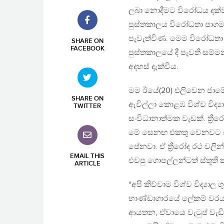
ලබා නොදීමට විරෝධය දක්ව
පුස්තකාලය විරෝධතා පාගමන
පැවැත්විණ. මෙම විරෝධතා
SHARE ON
FACEBOOK
පුස්තකාලයේ දී පැවති සම්මන
අදහස් දැක්වීය.
මම ඊයේ(20) එලිවෙන ජාමේ 
SHARE ON
ඇවිල්ලා කොළඹ විශ්ව විද්
TWITTER
සංවිධානාත්මක වැඩක්. ත්‍
මේ සෙනඟ එකතු වෙනවට බයද
පේනවා. ඒ ත්‍රීරෝද රථ වලින
EMAIL THIS
එවපු ගොපල්ලන්ටත් ස්තූති
ARTICLE
“අපි කිව්වාම විශ්ව විද්‍ය
භාණ්ඩාගාරයේ ලේකම් වරයා
ආයතන, ඒවායෙ වැටුප් වැඩි