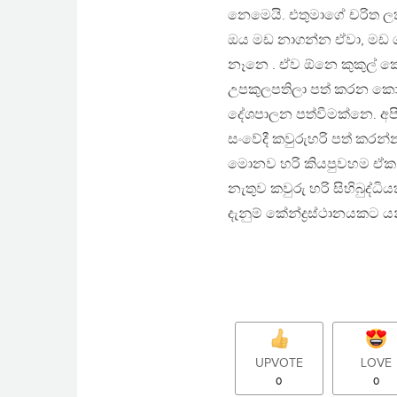
නෙමෙයි. එතුමාගේ චරිත ලක
ඔය මඩ නාගන්න ඒවා, මඩ ග
නෑනෙ . ඒව ඕනෙ කුකුල් 
උපකුලපතිලා පත් කරන කොට
දේශපාලන පත්වීමක්නෙ. අප
සංවේදී කවුරුහරි පත් කරන්
මොනව හරි කියපුවහම ඒක 
නැතුව කවුරු හරි සිහිබුද්
දැනුම් කේන්ද්‍රස්ථානයකට 
UPVOTE
LOVE
0
0