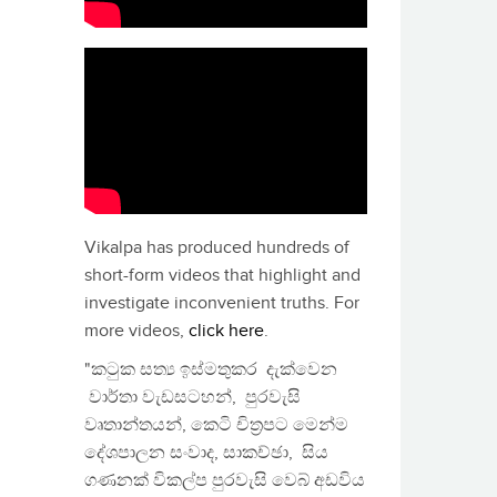
Vikalpa has produced hundreds of
short-form videos that highlight and
investigate inconvenient truths. For
more videos,
click here
.
"කටුක සත්‍ය ඉස්මතුකර දැක්වෙන
වාර්තා වැඩසටහන්, පුරවැසි
වෘතාන්තයන්, කෙටි චිත්‍රපට මෙන්ම
දේශපාලන සංවාද, සාකච්ඡා, සිය
ගණනක් විකල්ප පුරවැසි වෙබ් අඩවිය