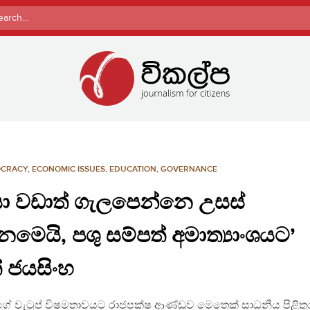
rch
CRACY
,
ECONOMIC ISSUES
,
EDUCATION
,
GOVERNANCE
ා වඩාත් ගැලපෙන්නෙ උසස්
මෙයි, පශු සම්පත් අමාත්‍යාංශයට’
ත් ජයසිංහ
න්ගේ වැටුප් විෂමතාවයට රාජපක්ෂ ආණ්ඩුව මෙතෙක් සාධනීය පිළිතු