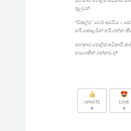
සහකාර පොළිස් අධිකාරී කා
පුලුවන්.
“විකල්ප” වෙබ් අඩවිය – සේ
හරි කොළඹින් හරි ගන්න ක
සහකාර පොළිස් අධිකාරී කා
භාගෙකින් ගන්නව ද?
UPVOTE
LOVE
0
0