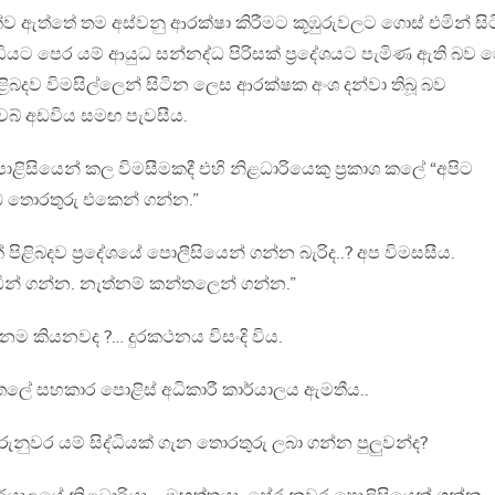
්ව ඇත්තේ තම අස්වනු ආරක්ෂා කිරීමට කූඹුරුවලට ගොස් එමින් සිට
ධියට පෙර යම් ආයුධ සන්නද්ධ පිරිසක් ප්‍රදේශයට පැමිණ ඇති බව 
 පිළිබදව විමසිල්ලෙන් සිටින ලෙස ආරක්ෂක අංශ දන්වා තිබූ බව
 වෙබ් අඩවිය සමඟ පැවසීය.
ළිසියෙන් කල විමසීමකදී එහි නිළධාරියෙකු ප්‍රකාශ කලේ “අපිට
ඹ තොරතුරු එකෙන් ගන්න.”
 පිළිබදව ප්‍රදේශයේ පොලීසියෙන් ගන්න බැරිද..? අප විමසසීය.
් ගන්න. නැත්නම් කන්තලෙන් ගන්න.”
 කියනවද ?… දුරකථනය විසංදි විය.
ලේ සහකාර පොළිස් අධිකාරී කාර්යාලය ඇමතීය..
රුනුවර යම් සිද්ධියක් ගැන තොරතුරු ලබා ගන්න පුලුවන්ද?