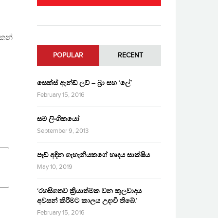
කෙන්
POPULAR
RECENT
සෙක්ස් ඇන්ඩ් ලව් – බ්‍රා සහ ‘ලේ’
February 15, 2016
සම ලිංගිකයෝ
September 9, 2013
පෑඩ් අඳින ගැහැනියකගේ හෘදය සාක්ෂිය
May 10, 2019
‘රහසිගතව ක්‍රියාත්මක වන කුලවාදය
අවසන් කිරීමට කාලය උදාවී තිබේ.’
February 15, 2016