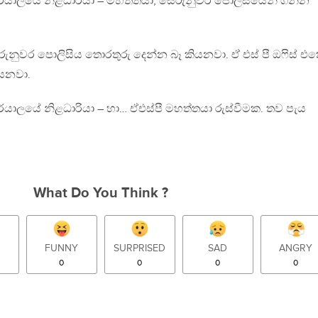
ර්යාලයේ නිළධාරියා – මහත්තයා, සේරුනුවර පොලිසියෙන් ගන්න
රුනුවර පොලිසිය තොරතුරු දෙන්න බෑ කියනවා. ඒ එස් පී ඔෆිස් එ
ියනවා.
ර්යාලයේ නිළධාරියා – හා… ඒඑස්පී මහත්තයා රුස්වීමක. තව පැය
What Do You Think ?
FUNNY
SURPRISED
SAD
ANGRY
0
0
0
0