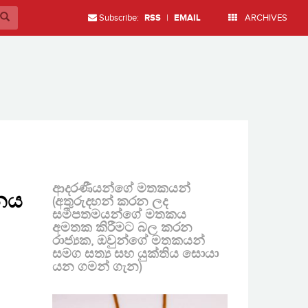
Subscribe:
RSS
|
EMAIL
ARCHIVES
ආදරණීයන්ගේ මතකයන්
තනය
(අතුරුදහන් කරන ලද
සමීපතමයන්ගේ මතකය
අමතක කිරීමට බල කරන
රාජ්‍යක, ඔවුන්ගේ මතකයන්
සමග සත්‍ය සහ යුක්තිය සොයා
යන ගමන් ගැන)