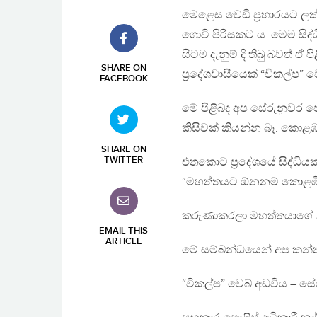
මෙළෙස වෙඩි ප්‍රහාරයට ලක
ගොවි පිරිසකට ය. මෙම සිද්
සිටම දැනුම් දි තිබු බවත් ඒ
SHARE ON
ප්‍රදේශවාසීයෙක් “විකල්ප”
FACEBOOK
මේ පිළිබද අප සේරුනුවර පො
කිසිවක් කියන්න බෑ. කොළ
SHARE ON
TWITTER
එතකොට ප්‍රදේශයේ සිද්ධියක්
“මහත්තයට ඕනනම් කොළඹින
කරුණාකරලා මහත්තයාගේ නම
EMAIL THIS
ARTICLE
මේ සම්බන්ධයෙන් අප කන්ත
“විකල්ප” වෙබ් අඩවිය – සේ