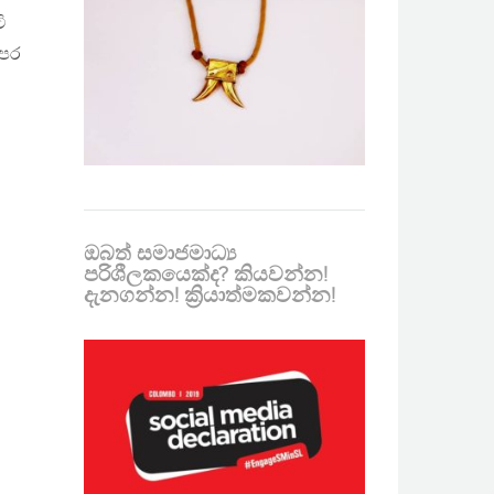
ි
පෙර
ඔබත් සමාජමාධ්‍ය
පරිශීලකයෙක්ද? කියවන්න!
දැනගන්න! ක්‍රියාත්මකවන්න!