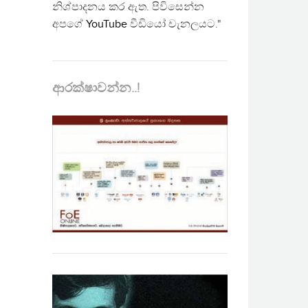
නිශ්පාදනය කර ඇත. පිවිසෙන්න
අපගේ
YouTube
වීඩියෝ චැනලයට."
ආරක්ෂාවන්න..!