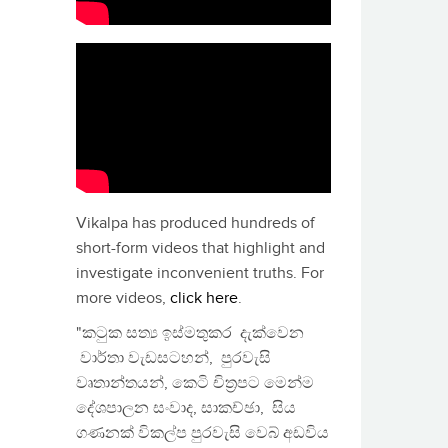
Vikalpa has produced hundreds of
short-form videos that highlight and
investigate inconvenient truths. For
more videos,
click here
.
"කටුක සත්‍ය ඉස්මතුකර දැක්වෙන
වාර්තා වැඩසටහන්, පුරවැසි
වෘතාන්තයන්, කෙටි චිත්‍රපට මෙන්ම
දේශපාලන සංවාද, සාකච්ඡා, සිය
ගණනක් විකල්ප පුරවැසි වෙබ් අඩවිය