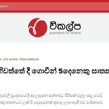
rch
Y
,
LIFE QUIPS
,
TRINCOMALEE
හිවත්තේ දී ගොවීන් 5දෙනෙකු ඝා
ුවේලී ප්‍රදේශයේ දී අද උදෑසන සන්නද්ධ පිරිසක් එල්ල කළ වෙඩි
නෙකු ඝාතනයට ලක් වී දෙදෙනෙක් තුවාල ලබා ඇති බව වාර්තාවේ.