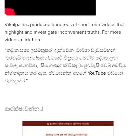
Vikalpa has produced hundreds of short-form videos that
highlight and investigate inconvenient truths. For more
videos,
click here
.
"කටුක සත්‍ය ඉස්මතුකර දැක්වෙන වාර්තා වැඩසටහන්,
පුරවැසි වෘතාන්තයන්, කෙටි චිත්‍රපට මෙන්ම දේශපාලන
සංවාද, සාකච්ඡා, සිය ගණනක් විකල්ප පුරවැසි වෙබ් අඩවිය
නිශ්පාදනය කර ඇත. පිවිසෙන්න අපගේ
YouTube
වීඩියෝ
චැනලයට."
ආරක්ෂාවන්න..!