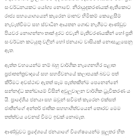
සංවර්ධනයකට යෝග්‍ය නොවේ. නිරායුදකරණයක් ඇතිකොට
රාජ්‍ය සහයොගයෙන් කැරෙන මානව හිමිකම් කෙළෙසීම්
නැවැත්වීමට සහ ස්වාධින ආයතන ගොඩ නැගීමට ආණ්ඩුව
පියවර නොගන්නා තාක් දුරට එවැනි මැතිවරණයකින් හෝ ප‍්‍රති
සංවර්ධන කටයුතු වලින් හෝ ජනයාට වාසියක් නොසැළසෙනු
ඇත.
ඇත්ත වහයෙන්ම නම් බහු වාර්ගික නැගෙනහිර පළාත
ප‍්‍රජාතන්ත‍්‍රවාදයේ සහ සහජීවනයේ කලාපයක් බවට පත්
කිරිමට අවස්ථාව ඇතත් සෑම පැත්තකින්ම පෙනෙන්නේ
සන්නද්ධ කන්ඩායම් විසින් අවුලූවාලන වාර්ගික ධ‍්‍රෑවීකරණ ය
යි. ප‍්‍රාදේශිය ජනයා සහ ඔවුන් සවිමත් කැරෙන එක්සත්
ජාතීන්ගේ අන්තර් ජාතික සහභාගිත්වයෙන් තොරව මෙම
තත්ත්වය වෙනස් වීමට ඉඩක් නොමැත.
ආණ්ඩුවට ප‍්‍රදේශයේ ජනයාගේ විශේෂයෙන්ම සුලූතර හිත