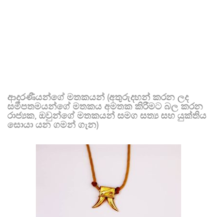
ආදරණීයන්ගේ මතකයන් (අතුරුදහන් කරන ලද
සමීපතමයන්ගේ මතකය අමතක කිරීමට බල කරන
රාජ්‍යක, ඔවුන්ගේ මතකයන් සමග සත්‍ය සහ යුක්තිය
සොයා යන ගමන් ගැන)