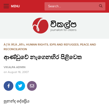
S
Search
MENU
k
for:
i
p
t
o
m
À·ƑÀ·’À¶‚À·„À¶½
,
HUMAN RIGHTS
,
IDPS AND REFUGEES
,
PEACE AND
a
RECONCILIATION
i
ආණ්ඩුවේ නැගෙනහිර පිළිවෙත
n
c
VIKALPA ADMIN
o
on
August 16, 2007
n
t
e
n
t
සුනන්ද දේශප‍්‍රිය