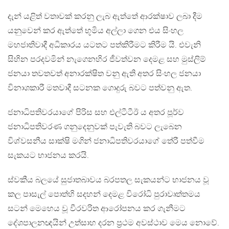
දැන් යළිත් වතාවක් කරනු ලැබ ඇත්තේ ආරක්ෂාව ලබා දීම
යනුවෙන් කර ඇත්තේ භූමිය අල්ලා ගෙන එය සිංහල
මහජාතිවාදී අධිකාරය යටතට පත්කිරීමට කිරීම යි. එවැනි
සිහින පරදවමින් නැගෙනහිර ජීවත්වන දෙමළ සහ මුස්ලිම්
ජනයා තවතවත් අනාරක්ෂිත වනු ඇති අතර සිංහල ජනයා
විනාශකාරී මතවාදී සටනක ගොදුරු බවට පත්වනු ඇත.
ජනාධිපතිවරයාගේ පිරිස සහ එල්ටීටීඊ ය අතර පූර්ව
ජනාධිපතිවරණ ගනුදෙනුවක් පැවැති බවට ලැබෙන
විශ්වසනීය සාක්ෂි මගින් ජනාධිපතිවරයාගේ තේරී පත්වීම
සැකයට භාජනය කරයි.
ස්වකීය බලයේ සුජාතබාවය බරපතල සැකයන්ට භාජනය වූ
කල පාසැල් පොත්හි සදහන් දෙමළ විරෝධි පුරාවෘත්තමය
සටන් මෙහෙය වූ වීරවරිත ආරෝපනය කර ගැනීමට
දේශපාලනඥයින් උත්සාහ දරන ප‍්‍රථම අවස්ථාව මෙය නොවේ.