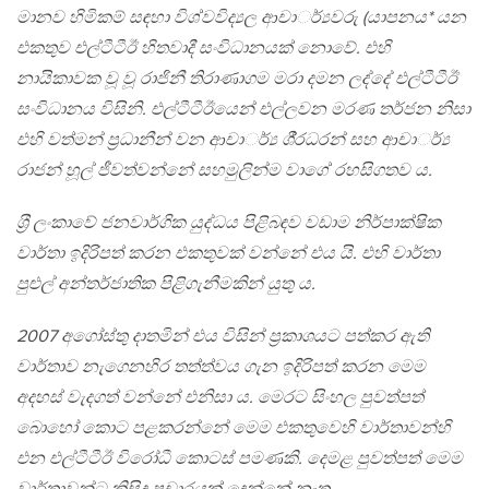
මානව හිමිකම් සඳහා විශ්වවිද්‍යල ආචාර්්‍යවරු (යාපනය* යන
එකතුව එල්ටීටීඊ හිතවාදී සංවිධානයක් නොවේ. එහි
නායිකාවක වූ වූ රාජිනී තිරාණාගම මරා දමන ලද්දේ එල්ටීටීඊ
සංවිධානය විසිනි. එල්ටීටීඊයෙන් එල්ලවන මරණ තර්ජන නිසා
එහි වත්මන් ප‍්‍රධානීන් වන ආචාර්්‍ය ශී‍්‍රධරන් සහ ආචාර්්‍ය
රාජන් හූල් ජීවත්වන්නේ සහමුලින්ම වාගේ රහසිගතව ය.
ශ‍්‍රී ලංකාවේ ජනවාර්ගික යුද්ධය පිළිබඳව වඩාම නිර්පාක්ෂික
වාර්තා ඉදිරිපත් කරන එකතුවක් වන්නේ එය යි. එහි වාර්තා
පුළුල් අන්තර්ජාතික පිළිගැනීමකින් යුතු ය.
2007 අගෝස්තු දාතමින් එය විසින් ප‍්‍රකාශයට පත්කර ඇති
වාර්තාව නැගෙනහිර තත්ත්වය ගැන ඉදිරිපත් කරන මෙම
අදහස් වැදගත් වන්නේ එනිසා ය. මෙරට සිංහල පුවත්පත්
බොහෝ කොට පළකරන්නේ මෙම එකතුවෙහි වාර්තාවන්හි
එන එල්ටීටීඊ විරෝධී කොටස් පමණකි. දෙමළ පුවත්පත් මෙම