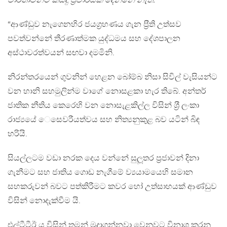
වාර්තාවන්ට කිසිදු ප‍්‍රචාරයක් දෙන්නේ නැත.
“ආණ්ඩුව නැගෙනහිර ජයග‍්‍රහණය ගැන ප‍්‍රීති උත්සව
පවත්වන්නේ තීරණාත්මක යුද්ධමය සහ දේශපාලන
අස්ථාවරත්වයන් සඟවා දමමිනි.
නිරන්තරයෙන් ගුවනින් හෙළන බෝම්බ නිසා සිවිල් වැසියන්ට
වන හානි සහමුලින්ම වාගේ නොසළකා හැර තිබේ. අන්තර්
ජාතික නීතිය කෙරෙහි වන නොසැළකිල්ල විසින් ශ‍්‍රී ලංකා
රාජ්‍යයේ ෙසෙවරීයත්වය සහ නිත්‍යනුකුළ බව යටින් බිඳ
හරියි.
සියල්ලටම වඩා නරක දෙය වන්නේ සුලූතර ප‍්‍රජාවන් දිනා
ගැනීමට සහ ජාතිය ගොඩ නැගීමේ ව්‍යයාමයෙහි සමාන
සහකරුවන් බවට පත්කිරීමට කවර හෝ උත්සාහයක් ආණ්ඩුව
විසින් නොදැක්වීම යි.
එල්ටීටීඊ ය විසින් තමන් මුදාගන්නවා වෙනුවට විනාශ කරනු