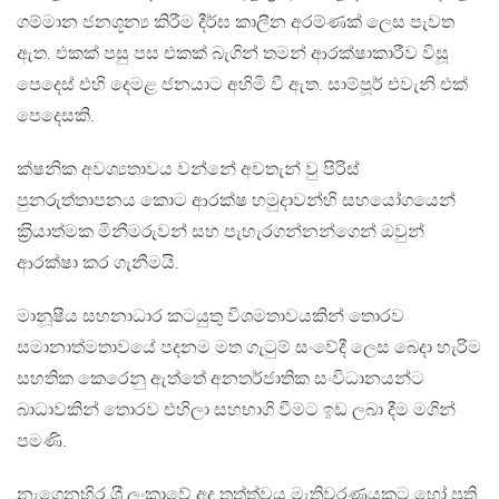
ගම්මාන ජනශූන්‍ය කිරීම දීර්ඝ කාලීන අරම්ණක් ලෙස පැවත
ඇත. එකක් පසු පස එකක් බැගින් තමන් ආරක්ෂාකාරීව විසූ
පෙදෙස් එහි දෙමළ ජනයාට අහිමි වී ඇත. සාම්පූර් එවැනි එක්
පෙදෙසකි.
ක්ෂනික අවශ්‍යතාවය වන්නේ අවතැන් වු පිරිස්
පුනරුත්තාපනය කොට ආරක්ෂ හමුදාවන්හි සහයෝගයෙන්
ක‍්‍රියාත්මක මිනීමරුවන් සහ පැහැරගන්නන්ගෙන් ඔවුන්
ආරක්ෂා කර ගැනීමයි.
මානූෂීය සහනාධාර කටයුතු විශමතාවයකින් තොරව
සමානාත්මතාවයේ පදනම මත ගැටුම් සංවේදී ලෙස බෙදා හැරිම
සහතික කෙරෙනු ඇත්තේ අනතර්ජාතික සංවිධානයන්ට
බාධාවකින් තොරව එහිලා සහභාගි වීමට ඉඩ ලබා දීම මගින්
පමණි.
නැගෙනහිර ශ‍්‍රී ලංකාවේ අද තත්ත්වය මැතිවරණයකට හෝ ප‍්‍රති