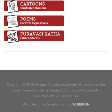
Copyright © 2016 Vikalpa. All rights reserved. All content on this
site is licensed under a Creative Commons Attribution-No
Derivative Works 3.0 License.
Web Design & Development by
SABERION