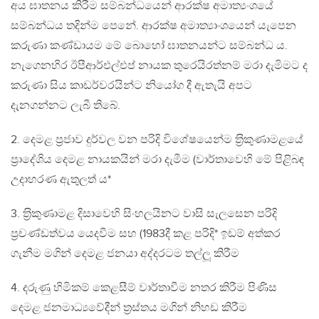
අය ඝාතනය කිරීම සම්බන්ධයෙන් ආරක්ෂ අමාත්‍යංශයේ
සම්බන්ධය තදින්ම පෙනේ. ආරක්ෂ අමාත්‍යාංශයෙන් යැපෙන
කරුණා කණ්ඩායම මේ බොහෝ ඝාතනයන්ට සම්බන්ධ ය.
නැගෙනහිර ඊපීආර්එල්එප් නායක තුරෙයිරත්නම් මරා දැමිමට ද
කරුණා සිය කාඩර්වරයින්ට නියෝග දී ඇතැයි අපට
දැනගන්නට ලැබී තිබේ.
2. දෙමළ ප‍්‍රජාව දුර්වල වන පරිදි විශේෂයෙන්ම ත‍්‍රිකුණාමළයේ
ප‍්‍රාදේශිය දෙමළ නායකයින් මරා දැමීම (වාර්තාවෙහි මේ පිළිබඳ
උදාහරණ ඇතුලත් ය*
3. ත‍්‍රිකුණාමළ දිසාවෙහි සිංහලයිනට වාසි සැලසෙන පරිදි
ප‍්‍රචණ්ඩත්වය යෙදවීම සහ (1983දී කළ පරිදි* ඉඩම් අත්කර
ගැනීම මගින් දෙමළ ජනයා අද්දරටම තල්ලූ කිරීම
4. දරුණු හිමිකම් කෙළසීම් වාර්තාවීම නතර කිරීම පිණිස
දෙමළ ජනමාධ්‍යවේදීන් ත‍්‍රස්තය මගින් නිහඩ කිරීම