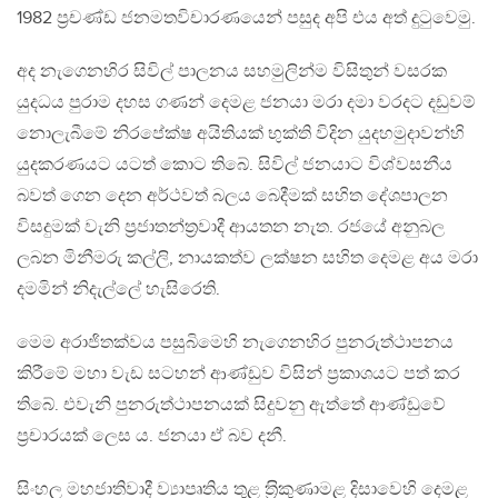
1982 ප‍්‍රචණ්ඩ ජනමතවිචාරණයෙන් පසුද අපි එය අත් දුටුවෙමු.
අද නැගෙනහිර සිවිල් පාලනය සහමුලින්ම විසිතුන් වසරක
යුදධය පුරාම දහස ගණන් දෙමළ ජනයා මරා දමා වරදට දඩුවම්
නොලැබීමේ නිරපේක්ෂ අයිතියක් භුක්ති විදින යුදහමුදාවන්හි
යුදකරණයට යටත් කොට තිබේ. සිවිල් ජනයාට විශ්වසනීය
බවත් ගෙන දෙන අර්ථවත් බලය බෙදීමක් සහිත දේශපාලන
විසදුමක් වැනි ප‍්‍රජාතන්ත‍්‍රවාදී ආයතන නැත. රජයේ අනුබල
ලබන මිනීමරු කල්ලි, නායකත්ව ලක්ෂන සහිත දෙමළ අය මරා
දමමින් නිදැල්ලේ හැසිරෙති.
මෙම අරාජිතක්වය පසුබිමෙහි නැගෙනහිර පුනරුත්ථාපනය
කිරීමේ මහා වැඩ සටහන් ආණ්ඩුව විසින් ප‍්‍රකාශයට පත් කර
තිබේ. එවැනි පුනරුත්ථාපනයක් සිදුවනු ඇත්තේ ආණ්ඩුවේ
ප‍්‍රචාරයක් ලෙස ය. ජනයා ඒ බව දනී.
සිංහල මහජාතිවාදී ව්‍යාපෘතිය තුළ ත‍්‍රිකුණාමළ දිසාවෙහි දෙමළ