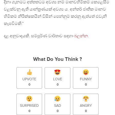
දිනා ගැනමට අත්තතටම අවශ්‍ය නම් මානවහිමිකම් කෙළෙසීම
වළක්වනු ඇති යාන්ත‍්‍රණයක් අවශ්‍ය ය. අන්තර් ජාතික මානව
හිමිකම් නිරීක්ෂකයින් විසින් පෙන්නුම් කරනු ඇත්තේ එවැනි
කැපවීමකි.”
දළ අනුවාදයකි. සම්පූර්ණ වාර්තාව සඳහා
බලන්න
.
What Do You Think ?
UPVOTE
LOVE
FUNNY
0
0
0
SURPRISED
SAD
ANGRY
0
0
0