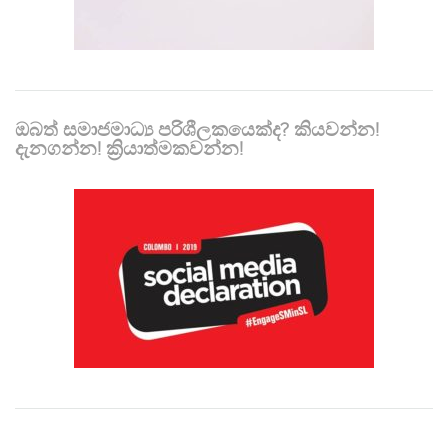
ඔබත් සමාජමාධ්‍ය පරිශීලකයෙක්ද? කියවන්න!
දැනගන්න! ක්‍රියාත්මකවන්න!