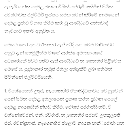
ඇතැයි යන්න දෙමළ ජනයා විසින් තේරුමි ගනිමින් සිටින
අවස්ථාවක එල්ටීටීඊ ත‍්‍රස්තය සමඟ සටන් කිරීමේ නාමයෙන්
දෙමළ ප‍්‍රජාව විනාශ කිරීම කරා වූ ආණ්ඩුවේ අන්තවාදී
නැමියාව ඉතාම අනුචිත ය.
මෙයට පෙර අප වාර්තාකර ඇති පරිදි සහ මෙම වාර්තාවට
අනුව දැන් සහමුලින්ම වාගේ ආරක්ෂ අමාත්‍යාංශයේ
අධිකාරයක් බවට පත්ව ඇති ආණ්ඩුවේ නැගෙනහිර පිළිවෙත
මෙසේ ය. පුදුමාකාර නමුත් එහිලා අත්දැකීම් ලබා ගනිමින්
සිටින්නේ එල්ටීටීඊයෙනි.
1. විශේෂයෙන් උතුරු නැගෙනහිර ඒකාබද්ධතාවය වෙනුවෙන්
පෙනී සිටින දෙමළ අභිලාෂයන් ප‍්‍රකාශ කරන ප‍්‍රධාන පෙලේ
දෙමළ නායකයින් නිහඩ කිරීම. ජෝශප් පරරාජසිංහම්, වී.
විග්නේශවරන්, එන්. රවිරාජ්, නැගෙනහිර සරසවි උපකුලපති
එස්. රවීන්ද්‍රනාත්, නැගෙනහිර ප්ලොට් නායක පාක්්‍යරාජා යන