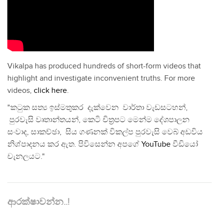
Vikalpa has produced hundreds of short-form videos that
highlight and investigate inconvenient truths. For more
videos,
click here
.
"කටුක සත්‍ය ඉස්මතුකර දැක්වෙන වාර්තා වැඩසටහන්,
පුරවැසි වෘතාන්තයන්, කෙටි චිත්‍රපට මෙන්ම දේශපාලන
සංවාද, සාකච්ඡා, සිය ගණනක් විකල්ප පුරවැසි වෙබ් අඩවිය
නිශ්පාදනය කර ඇත. පිවිසෙන්න අපගේ
YouTube
වීඩියෝ
චැනලයට."
ආරක්ෂාවන්න..!