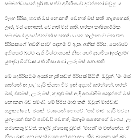
සම්බන්ධයෙන් පූර්ණ සත්ව අවිහිංසාව දරන්නෝ ඔවුහූ ය.
ඊළඟ පිරිස, හරක් මස් නොකති. වෙනත් මස් කති. නැතහොත්,
ඌරු මස් නොකති. වෙනත් මස් කති. හරකා කෘෂිකාර්මික
සමාජයේ ප්‍රයෝජනවත් සතෙක් ය යන කල්පනාව මත එක
පිරිසකගේ ‛අවිහිංසාව’ පදනම් වී ඇත. අනික් පිරිස, සෞඛ්‍යට
අහිතකර බවට ඇති විශ්වාසයක් නිසා හෝ ආගමික (ඉස්ලාම්/
යුදෙව්) විශ්වාසයක් නිසා හෝ ඌරු මස් නොකති.
මේ දෙපිරිසටම අයත් නැති තවත් පිරිසක් සිටිති. ඔවුන්, ‛මං මස්
කන්නේ නැහැ’ යැයි කියන විට ඉන් අදහස් කරන්නේ, හරක්
මස්, එළුමස්, ඌරු මස්, කුකුළු මස් ආදී ගොඩබිම සතුන්ගේ මස්
නොකන බව පමණි. මේ පිරිස් මාළු කති. ඔවුන් මාළුවාව
සළකන්නේ, ‛මසක්’ වශයෙන් නොවේ. ‛මස් මාළු’ යැයි වචන
යුගලයක් එකට පාවිච්චි වෙතත්, ඕනෑම සතෙකුගේ මාංශය, ඌ
හරකෙකු වුවත්, හාල්මැස්සෙකු වුවත්, ‛මසක්’ ම වන්නේය. ඒ
නිසා මාළු යනු මසක් වශයෙන් නොසැළකීම බහුබූතයක් බව