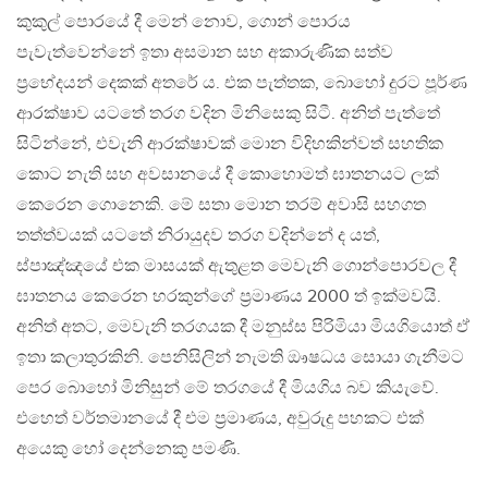
කුකුල් පොරයේ දී මෙන් නොව, ගොන් පොරය
පැවැත්වෙන්නේ ඉතා අසමාන සහ අකාරුණික සත්ව
ප්‍රභේදයන් දෙකක් අතරේ ය. එක පැත්තක, බොහෝ දුරට පූර්ණ
ආරක්ෂාව යටතේ තරග වදින මිනිසෙකු සිටී. අනිත් පැත්තේ
සිටින්නේ, එවැනි ආරක්ෂාවක් මොන විදිහකින්වත් සහතික
කොට නැති සහ අවසානයේ දී කොහොමත් ඝාතනයට ලක්
කෙරෙන ගොනෙකි. මේ සතා මොන තරම් අවාසි සහගත
තත්ත්වයක් යටතේ නිරායුදව තරග වදින්නේ ද යත්,
ස්පාඤ්ඤයේ එක මාසයක් ඇතුළත මෙවැනි ගොන්පොරවල දී
ඝාතනය කෙරෙන හරකුන්ගේ ප්‍රමාණය 2000 ත් ඉක්මවයි.
අනිත් අතට, මෙවැනි තරගයක දී මනුස්ස පිරිමියා මියගියොත් ඒ
ඉතා කලාතුරකිනි. පෙනිසිලින් නැමති ඖෂධය සොයා ගැනීමට
පෙර බොහෝ මිනිසුන් මේ තරගයේ දී මියගිය බව කියැවේ.
එහෙත් වර්තමානයේ දී එම ප්‍රමාණය, අවුරුදු පහකට එක්
අයෙකු හෝ දෙන්නෙකු පමණි.