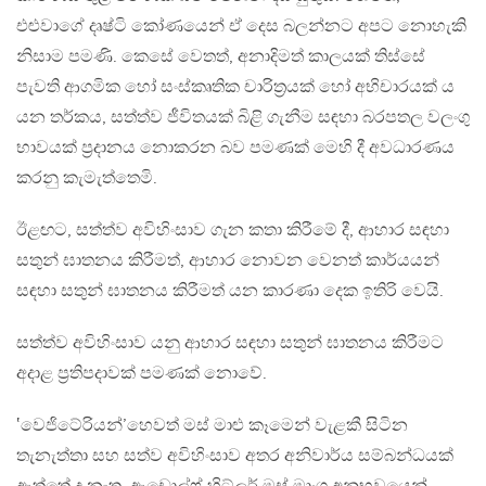
එළුවාගේ දෘෂ්ටි කෝණයෙන් ඒ දෙස බලන්නට අපට නොහැකි
නිසාම පමණි. කෙසේ වෙතත්, අනාදිමත් කාලයක් තිස්සේ
පැවති ආගමික හෝ සංස්කෘතික චාරිත්‍රයක් හෝ අභිචාරයක් ය
යන තර්කය, සත්ත්ව ජීවිතයක් බිළි ගැනීම සඳහා බරපතල වලංගු
භාවයක් ප්‍රදානය නොකරන බව පමණක් මෙහි දී අවධාරණය
කරනු කැමැත්තෙමි.
ඊළඟට, සත්ත්ව අවිහිංසාව ගැන කතා කිරීමේ දී, ආහාර සඳහා
සතුන් ඝාතනය කිරීමත්, ආහාර නොවන වෙනත් කාර්යයන්
සඳහා සතුන් ඝාතනය කිරීමත් යන කාරණා දෙක ඉතිරි වෙයි.
සත්ත්ව අවිහිංසාව යනු ආහාර සඳහා සතුන් ඝාතනය කිරීමට
අදාළ ප්‍රතිපදාවක් පමණක් නොවේ.
‛වෙජිටේරියන්’හෙවත් මස් මාළු කෑමෙන් වැළකී සිටින
තැනැත්තා සහ සත්ව අවිහිංසාව අතර අනිවාර්ය සම්බන්ධයක්