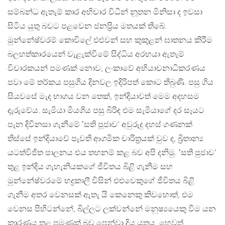
සම්බන්ධ ඇතැම් කෘර අභිචාර විධීන් නූතන මිනිසා ද ඉවසා
සිටිය යුතු බවට පළවෙන ජනප්‍රිය මතයක් තිබේ.
මුන්නේෂ්වරම් කොවිලේ එළුවන් සහ කුකුළන් ඝාතනය කිරීම
බලහත්කාරයෙන් වැළැක්වීමේ සිද්ධිය අරභයා ඇතැම්
විචාරකයන් පමණක් නොව, ලංකාවේ අභියාචනාධිකරණය
පවා මේ තර්කය පසුගිය දිනවල ඉදිරිපත් කොට තිබුණි. පසු ගිය
සියවසේ මැද භාගය වන තෙක්, ඉන්දියාවත් මෙම අදහසම
දැරුවේය. සැමියා මියගිය පසු බිරිඳ එම සැමියාගේ දර සෑයට
පැන දිවිනසා ගැනීමේ ‛සති පූජාව’ අවුරුදු දහස් ගණනක්
තිස්සේ ඉන්දියාවේ පැවති ආගමික චාරිත්‍රයක් වුව ද, බ්‍රිතාන්‍ය
යටත්විජිත පාලනය එය තහනම් කළ බව අපි දනිමු. ‛සති පුජාව’
තුළ ඉන්දිය ගැහැනියකගේ ජීවිතය බිළි ගැනීම සහ
මුන්නේෂ්වරමේ භද්‍රකාලී විසින් එළුවෙකුගේ ජීවිතය බිළි
ගැනීම අතර වෙනසක් ඇතැ යි කෙනෙකු කිවහොත්, එම
වෙනස පිහිටන්නේ, බිල්ලට ලක්වන්නේ මනුෂ්‍යයෙකු වීම යන
කාරණය තුළ පමණක් බව පෙන්වා දිය යුතුය. හෙවත්,