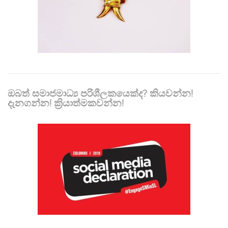
ඔබත් සමාජමාධ්‍ය පරිශීලකයෙක්ද? කියවන්න!
දැනගන්න! ක්‍රියාත්මකවන්න!