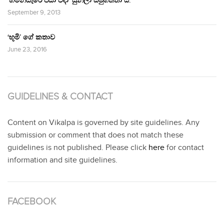
‘හිමින්සැරේ පියා විදා‘ සුනිලා සමුගත්තා ය.
September 9, 2013
‘භූමි’ ගේ කතාව
June 23, 2016
GUIDELINES & CONTACT
Content on Vikalpa is governed by site guidelines. Any
submission or comment that does not match these
guidelines is not published. Please click
here
for contact
information and site guidelines.
FACEBOOK