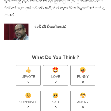
ඇති කරනු ලැබ තිබෙන තුවාල සුළුපටු නැත. මුන්නේෂ්වරමේ
එළුවන් ගැන දුක් වෙන්ට කලින් ඒ ගැන සිතා බැලුවොත් නේ ද,
හොඳ?
ගාමිණී වියන්ගොඩ
What Do You Think ?
UPVOTE
LOVE
FUNNY
0
0
0
SURPRISED
SAD
ANGRY
0
0
0