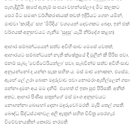
පැහැදිළියි. (අපේ ඇතැම් සංඝයා වහන්සේලා ද මීට කලකට
පෙර මීට සමාන වර්ගීකරණයක් තවත් ඉදිරියට ගෙන යමින්,
මාළුවා ‛කරදිය’ සහ ‛මිරිදිය’ වශයෙන් දෙවගකට බෙදා, ඉන් එක්
වර්ගයක් අනුභවයට ගැනීම ‛සුදුසු’ යැයි නිර්දේශ කළහ).
ආහාර සම්බන්ධයෙන් සත්ව අවිහිංසාව මෙසේ වෙතත්,
ආහාරයට සම්බන්ධයන් නැති ක්ෂේත්‍රයේ දී මුලින් කී පිරිස පවා,
එනම් සැබෑ ‛වෙජිටේරියන්ලා’ පවා, සැබවින්ම සත්ව අවිහිංසාව
අනුයන්නෝ ද යන්න සැක සහිත ය. මස් මාළු නොකන, එසේම,
ඇඟේ ලේ උරා බොන මදුරුවාව පවා නොමරා ඇඟිල්ලෙන් ගසා
පන්නා දමන අය මම දනිමි. එහෙත් ඒ ඉතා සුළු පිරිසකි. අනිත්
අතට, ආහාර පිණිස සතුන්ගේ මස් මාංශ අනුභවයට
නොගන්නා බොහෝ දෙනා මදුරුවෝ මරති. මැසි තෙල් ගසති.
බෞද්ධ සිද්ධස්ථානවල අලි ඇතුන් සහිත විචිත්‍ර පෙරහැර
විවේචනයකින් තොරව නරඹති.