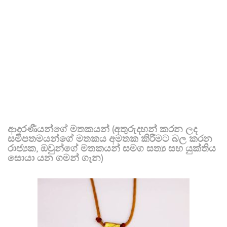
ආදරණීයන්ගේ මතකයන් (අතුරුදහන් කරන ලද
සමීපතමයන්ගේ මතකය අමතක කිරීමට බල කරන
රාජ්‍යක, ඔවුන්ගේ මතකයන් සමග සත්‍ය සහ යුක්තිය
සොයා යන ගමන් ගැන)