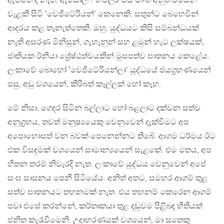
ඇත්තේ ද නැත. ඇඩොල්ෆ් හිට්ලර් මස් මාංශ අනුභවයෙන්
වැළකී සිටි ‛වෙජිටේරියන්’ කෙනෙකි. සතුන්ට බෙහෙවින්
ආදරය කළ තැනැත්තෙකි. ඔහු, යුද්ධයට කිසි සම්බන්ධයක්
නැති අසරණ මිනිසුන්, ගැහැනුන් සහ ළමුන් හැට ලක්ෂයක්,
ජාතියක ඊනියා ශ්‍රේෂ්ඨත්වයකින් මුසපත්ව ඝාතනය කෙළේය.
ලංකාවේ බොහෝ ‛වෙජිටේරියන්ලා’ යුද්ධයේ ජයග්‍රහණයෙන්
පසු, අඩු වශයෙන්, කිරිබත් කෑල්ලක් හෝ කෑහ.
මේ නිසා, ගෙදර සිටින බල්ලාට හෝ බළලාට දක්වන සත්ව
අනුග්‍රහය, තවත් මනුෂ්‍යයෙකු වෙනුවෙන් දැක්වීමට අප
අපොහොසත් වන බවක් පෙනෙන්නට තිබේ. ආගම ධර්මය ඊට
එක විසඳුමක් වශයෙන් සාමාන්‍යයෙන් සැළකේ. එම මතය, අප
හිතන තරම් නිවැරදි නැත. ලංකාවේ යුද්ධය වෙනුවෙන් අපේ
සංඝ සාසනය පෙනී සිටියේය. අනිත් අතට, සමහර ආගම් තුළ
සත්ව ඝාතනයට තහනමක් නැත. එය තහනම් කෙරෙන ආගම්
පවා එසේ කරන්නේ, කර්තෘකයා තුළ දඩුවම පිළිබඳ භීතියක්
ජනිත කැරැවීමෙනි. උදාහරණයක් වශයෙන්, මා සතෙකු