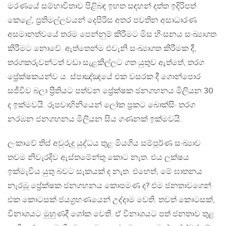
මරණයේ සම්භාවිතාව පිළිබඳ ඉහත සඳහන් දත්ත ඉදිරිපත්
කෙළේ, ප්‍රතිමල්ලවයන් දෙපිරිස අතර පවතින අසාධාරණ
අසමානත්වයේ තරම පෙන්නුම් කිරීමට මිස හිංසනය සංඛ්‍යාගත
කිරීමට නොවේ. ඇත්තෙන්ම එවැනි සංඛ්‍යාගත කිරීමක දී,
තරගකරුවන්ටත් වඩා සැළකිල්ලට ගත යුතුව ඇත්තේ, තරග
ප්‍රේක්ෂකයන්ව ය. ස්පාඤ්ඤයේ එක වසරක දී ගොන්පොර
සජීවීව බලා ප්‍රීතියට පත්වන ප්‍රේක්ෂක ජනගහනය මිලියන 30
ද ඉක්මවයි. රූපවාහිනියෙන් ලෝක ප්‍රකට බොක්සිං තරග
නරඹන ජනගහනය මිලියන සිය ගණනක් ඉක්මවයි.
ලංකාවේ තිස් අවුරුදු යුද්ධය තුළ මියගිය සම්පූර්ණ සංඛ්‍යාව
තවම නිවැරදිව ඇස්තමේන්තු කොට නැත. එය ලක්ෂය
ඉක්මැවිය යුතු බවට සැකයක් ද නැත. එහෙත්, මේ ඝාතනය
නැරඹූ ප්‍රේක්ෂක ජනගහනය කොපමණ ද? එම ජනතාවගෙන්
එක කොටසක් ජයග්‍රහණයෙන් උද්දාම වෙති. තවත් කොටසක්,
විනාශයට මුහුණදී ශෝක වෙති. ඒ විනාශයට පත් ජනතාව තුළ