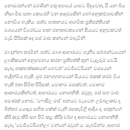
නොමරන්නේ මරණින් මතු අපායේ යාමට සිදුවෙතැ යි යන බිය
නිසා මිස සතා කෙරෙහි වන ආදරයකින් හෝ අනුකම්පාවකින්
නොවිය හැකිය. සත්ව ඝාතනයට ආගමික ප්‍රතිපත්තියක්
වශයෙන් විරෝධය පාන ජනතාවකගෙන් සියයට අනූවකටත්
වැඩි පිරිසක් අද මස් මාළු කන්නේ එබැවිනි.
මා දන්නා තරමින්, සත්ව මාංශ ආහාරයට ගැනීම සම්බන්ධයෙන්
ලාංකිකයන් අනුගමනය කරන ප්‍රතිපත්ති තුන් වැදෑරුම් වෙයි.
සැබෑ ශාකභක්ෂකයන් හෙවත් ‛වෙජිටේරියන්’ වශයෙන්
හැඳින්විය හැකි, මුළු ජනගහනයෙන් සියයට එකක් තරම් විය
හැකි ඉතා සීමිත පිරිසක්, මොනම මසක්වත්, මොනම
ආකාරයකින්වත්, ආහාරයට නොගනිති. ඔවුහූ, මස් සහ මාළු
පමණක් නොව, ‛ෆොසිල මස්’ ඝනයට වැටෙන උම්බලකඩ ද,
බිත්තර යොදය සහිත කේක් වැනි රසකැවිලි ආදිය ද, සතුන්ගේ
කිරි (අමු කිරි සහ පිටි කළ කිරි) වර්ග ද ආහාරයට නොගනිති.
සැබෑ ‛වෙජිටේරියන්ලා’ වන්නේ ඔවුන් ය. සැබවින්ම, ආහාර