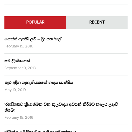
POPULAR
RECENT
සෙක්ස් ඇන්ඩ් ලව් – බ්‍රා සහ ‘ලේ’
February 15, 2016
සම ලිංගිකයෝ
September 9, 2013
පෑඩ් අඳින ගැහැනියකගේ හෘදය සාක්ෂිය
May 10, 2019
‘රහසිගතව ක්‍රියාත්මක වන කුලවාදය අවසන් කිරීමට කාලය උදාවී
තිබේ.’
February 15, 2016