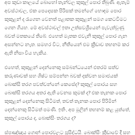
අප කුඩා කාලයේ බොහෝ තැන්වල කුකුල් පොර තිබුණි. ඇතැම්
අවස්ථාවල, එක පෙදෙසක පිරිසක් තමන්ගේ හොඳම පොර
කුකුළන් ද රැගෙන වෙනත් පළාතක කුකුළන් සමග කෙටවීමට
ගෙන ගියහ. මේ අවස්ථාවල් ඉතා උත්සවශ්‍රීයෙන් පැවැත්වුණු
බවත් මතකයේ තිබේ. එහෙත් මෑතක එවැනි කුකුල් පොර ගැන
අසන්නට නැත. සමහර විට, නීතියෙන් එම ක්‍රීඩාව තහනම් කර
ඇති නිසා විය හැකිය.
එහෙත්, කුකුළන් දෙන්නෙකු සම්බන්ධයෙන් එතරම් සත්ව
කරුණාවක් සහ ශිෂ්ට සම්පන්න බවක් දක්වන සමාජයක්
බොක්සි තරග පවත්වන්නේ කෙසේද? කුකුල් පොරය සහ
බොක්සි තරගය අතර ඇති වෙනස කුමක් ද? එක තැනක පොර
කුකුළන් දෙන්නෙකු සිටීමත්, තවත් තැනක පොර පිරිමින්
දෙන්නෙකු සිටීමත් පමණි. ඉතිං, අප මුලින් තහනම් කළ යුත්තේ,
කුකුල් පොරය ද, බොක්සිං තරගය ද?
ස්පාඤ්ඤය ගොන් පොරවලට ප්‍රසිද්ධයි. බොක්සිං ක්‍රීඩාවේ දී සහ