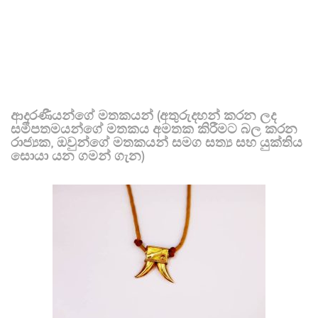
ආදරණීයන්ගේ මතකයන් (අතුරුදහන් කරන ලද
සමීපතමයන්ගේ මතකය අමතක කිරීමට බල කරන
රාජ්‍යක, ඔවුන්ගේ මතකයන් සමග සත්‍ය සහ යුක්තිය
සොයා යන ගමන් ගැන)