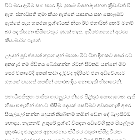
විට මරා දැමීම සහ පහර දීම ඉතාම විනෝද ජනක ක්‍රිඩාවක් වී
ඇත. ජනාධිපති තුමා කියා ඇත්තේ යාපනය සහ කොළඹට
ඇත්තේ පැය හතරක ප්‍රශ්ණයක් නිසා ඊට එහායින් අනම් මනම්
බර පද කියනා කිසිවෙකුට ඉඩක් නැත. අධිවේගයෙන් අවශ්‍ය
කියාමාර්ග ගැනේ.
උදයන් පුවත්පතේ කුගනාදන් මහතා මීට ටික දිනකට පෙර රට
අතහැර තම ජීවිතය බේරාගන්න රටින් පිටතට යන්නේ මීට
පෙර වතාවේදී අතක් කඩා දැමූවද ඉදිරියට එන අධිවේගයට
ඔහුගේ වයසත් සමගින් පොරබැඳිය නොහැකි නිසාවෙනි.
ජනාධිපතිතුමා ජාතික ගැටලුවට නියම පිළිතුර සොයැගෙන ඇති
නිසා එතැනින් එහාට කිසිම දෙයක් සෙවීමට අවශ්‍යනැති අතර
සියල්ලෝ කන්න දෙයක් තිබේනම් කමින් වෙන දේ බලාසිටීම
හොදය. නැතනම් උතුරේ ප්‍රශ්ණ විසඳන අධිවේගී ක්‍රම සියල්ලම
දකුණටද එලෙසම අනුගමනය කිරීමට එතුමා කිසිදු විටක