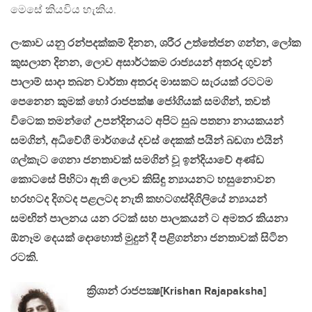
මෙසේ කියවිය හැකිය.
ලංකාව යනු රන්පදක්කම් දිනන, ශරීර උත්තේජන ගන්න, ලෝක
කුසලාන දිනන, ලොව අසාර්ථකම රාජ්‍යයන් අතරද ගුවන්
පාලාම් සාදා තබන වාර්තා අතරද මාසකට සැරයක් රටටම
පෙනෙන කුමක් හෝ රාජපක්ෂ ජෝගියක් සමගින්, තවත්
විටෙක තමන්ගේ උපන්දිනයට අපිට සුබ පතනා නායකයන්
සමගින්, අධිවේගී මාර්ගයේ දවස් දෙකක් පයින් බඩගා එයින්
ගල්කැට ගෙනා ජනතාවක් සමගින් වූ ඉන්දියාවේ අණ්ඩ
කොටසේ පිහිටා ඇති ලොව කිසිඳු න්‍යායනට හසුනොවන
හරහටද දිගටද පළලටද නැති කහටගස්දිගිලියේ න්‍යායන්
සමඟින් පාලනය යන රටක් සහ පාලකයන් ට අමතර කියනා
ඕනෑම දෙයක් දොහොත් මුදුන් දී පළිගන්නා ජනතාවක් සිටින
රටකි.
ක්‍රිශාන් රාජපක්‍ෂ[Krishan Rajapaksha]