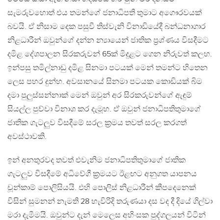
සැමරුවහොත් එය තමන්ගේ ජනාධිපති තුමාට අගෞරවයක්
බවයි. ඒ නිසාම දෙක පසුවී තිස්වැනි විනාඩියේදී බන්ධනාගාර
නිළධාරීන් ඔවුන්ගේ දන්න න්‍යායෙන් ජාතික ප්‍රශ්ණය විසදීමට
දමිළ දේශපාලන සිරකරුවන් 65ක් මිදුළට ගෙන නිරුවත් කලහ.
ඉන්පසු තමිල්නාඩු දමිළ සිනමා පටයක් මෙන් තමන්ට හිතෙන
ලෙස පහර දුන්හ. අවසානයේ සිනමා පටයක කොඩියක් බිම
දමා පුලුස්සන්නාක් මෙන් ඔවුන් අර සිරකරුවන්ගේ ඇඳුම්
සියල්ල පුච්චා විනාශ කර දැමූහ. ඒ ඔවුන් ජනාධිපතිතුමාගේ
ජාතික ගැටලුව විසදීමේ සරල ක්‍රමය තවත් සරල කරගත්
අවස්ථාවකි.
ඉන් අනතුරවද තවත් එවැනිම ජනාධිපතිතුමාගේ ජාතික
ගැටලුව විසදීමේ අධිවේගී ක්‍රමයට ඊළඟට අනුගත යාපනය
චූන්කාම් පොලිසියයි. එහි පොලිස් නිළධාරීන් කීපදෙනෙක්
විසින් සුමනන් නැමති 28 හැවිරිදි තරුණයා දස වද දී දියේ ගිල්වා
මරා දැමීමයි. ඔවුන්ට දැන් මෙලෙස අහිංසක පුද්ගලයන් විටින්