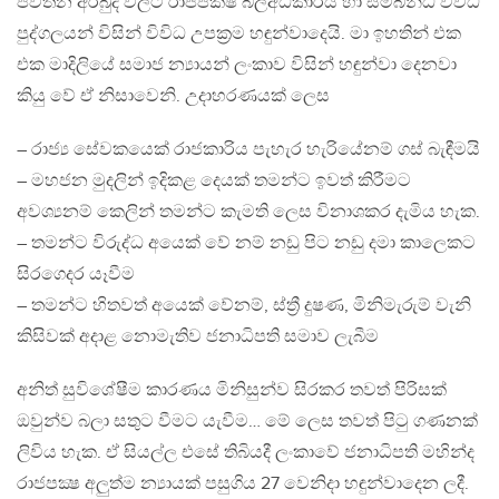
පවතින අර්බුද වලට රාජපක්ෂ බලඅධිකාරිය හා සම්බන්ධ විවිධ
පුද්ගලයන් විසින් විවිධ උපක්‍රම හඳුන්වාදෙයි. මා ඉහතින් එක
එක මාදිලියේ සමාජ න්‍යායන් ලංකාව විසින් හඳුන්වා දෙනවා
කියු වේ ඒ නිසාවෙනි. උදාහරණයක් ලෙස
– රාජ්‍ය සේවකයෙක් රාජකාරිය පැහැර හැරියේනම් ගස් බැඳීමයි
– මහජන මුදලින් ඉදිකළ දෙයක් තමන්ට ඉවත් කිරීමට
අවශ්‍යනම් කෙලින් තමන්ට කැමති ලෙස විනාශකර දැමිය හැක.
– තමන්ට විරුද්ධ අයෙක් වේ නම් නඩු පිට නඩු දමා කාලෙකට
සිරගෙදර යෑවීම
– තමන්ට හිතවත් අයෙක් වේනම්, ස්ත්‍රී දුෂණ, මිනිමැරුම් වැනි
කිසිවක් අදාළ නොමැතිව ජනාධිපති සමාව ලැබීම
අනිත් සුවිශේෂීම කාරණය මිනිසුන්ව සිරකර තවත් පිරිසක්
ඔවුන්ව බලා සතුට වීමට යැවීම… මේ ලෙස තවත් පිටු ගණනක්
ලිවිය හැක. ඒ සියල්ල එසේ තිබියදී ලංකාවේ ජනාධිපති මහින්ද
රාජපක්‍ෂ අලුත්ම න්‍යායක් පසුගිය 27 වෙනිදා හඳුන්වාදෙන ලදී.