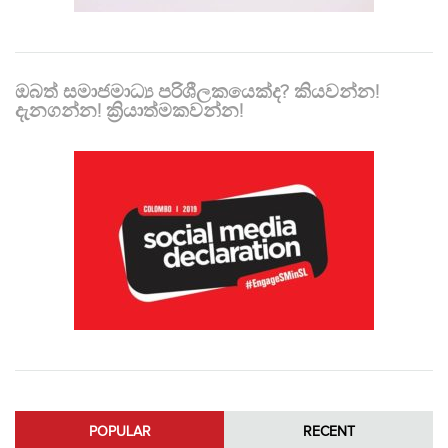
ඔබත් සමාජමාධ්‍ය පරිශීලකයෙක්ද? කියවන්න!
දැනගන්න! ක්‍රියාත්මකවන්න!
POPULAR
RECENT