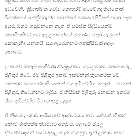
පසුබට වෙන්නේ නැත. එතුමාට වතුර බිඳක් විසිවුණිද එතුමා
අධිවේගීව ක්‍රියාත්මක වෙයි. කොතරම් අධිවේගීද කියතොත්
විපක්ෂයේ මන්ත්‍රීවරුන්ට තමන්ගේ පක්‍ෂයේ පිරිසක් පහර දෙන
අයුරු ඔහුට හසුවන්නෙ නැත. ඒ සමස්ත සිද්ධියෙන්ම
ජනාධිපතිවරයාට අදාළ තමන්ගේ මුහුණට වතුර වැටුනේ
කොතැනිද යන්නයි. එය ඇරෙන්නට අන්කිසිවක් අදාළ
නොවේ.
ලංකාවේ ඕනෑම සංකීර්ණ අර්බුදයකට, ගැටලුවකට ඉතාම සරල
පිලිතුර තිබේ. එම පිළිතුර ඉතාම ඉක්මනින් ක්‍රියාත්මක වේ.
කෙතරම් වේගවත්ද කියතොත් එය අධිවේගීය. නමුත්…. වෙනත්
පිළිතුරු තිබෙන්නට බැරිය. ඒ කිසිවක් පිළිතුරු නොවන අතරම
ඒවා අධිවේගීව විනාශ කළ යුතුය.
ඒ නිසාම ලංකාව ආසියාවේ ආශ්චර්යය කරා යන්නේ නිකන්
නොව රාජපක්ෂ තියරියට අනුවය. ලොවේ සියලු
දර්ශණවාදයන් එයට අදාළ නැත. ඒ අනුව දැන් ලංකාව අපට