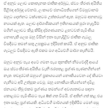
ඒ අනුව ලොව කොතැනක ජාතික අර්බුධ, ස්ව්‍යං තීරණ අයිතිය
පිළිබඳ අර්බුද වේනම්, ලංකාවේ ජනාධිපතිගෙන් විමසුවානම්
ඔහුට දෙන්නට ටක්කෙටම උත්තරයන් ඇත. ඔහුටම අනන්‍යවූ
න්‍යායක් ඇත. ලොව දාර්ශණිකයන් ඉතිහාසයක් පුරා හැදෑරීම්
මගින් ලොවට කියූ කිසිදු දර්ශණයනට ළඟටවත් පැමිණිය
නොහැකි ලෙස ඔහු විසින් ඉතා පැහැදිළිව ජාතික ගැටලු
විසඳීමට තමන් සතු උපක්‍රමය ඉදිරිපත් කරයි. ඒ අනුව ජාතික
ගැටලුව විසදීමට ඇති එකම මග අධිවේගී මාර්ග තැනීමයි.
ඔහුට අනුව පැය අටේ ගමන පැය තුනකින් නිමවේද්දී ආයේ
ඔය ස්ව්‍යංතීරණ අයිතිය වැනි බරපතළ ප්‍රශ්ණ පැණනගින්නේ
නැත. තවදුරටත් ඔහුගේ ප්‍රකාශයෙන් නොකියවෙන දේ කියවා
ගැනීමට අපි උත්සුක වෙමු. ඔහු නොකියා කියන්නේ දමිළ
ජනයාට තිබූ එකම ප්‍රශ්ණය තමන්ගේ අවශ්‍යතාවය සඳහා
කොළඹට පැමිණීමට පැය 8ක් ගත වීමයි. ඒ අතින් ගත් කළ එය
ඉතා සරල ප්‍රශ්ණයකි. අධිවේගී මාර්ගයක් ඉදිකිරීම මෙන් පසු