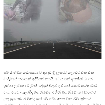
මේ නිශ්චිත මොහොතට අනුව ශ්‍රී ලංකාව ලොවට එක එක
මාදිළියේ න්‍යායන් ඉදිරිපත් කරයි. මෙය එක් අතකින් බලන්
ඉන්න ලස්සන වැඩකි. නමුත් බලාහිඳ එයින් සොමි ගන්නවාට
වඩා මේවා බලාහිඳ තමන්ගේම අතින් තමන්ගේ බඩ කපාගත
යුතු යුගයකි. ඒ මන්ද යත් මේ මොහොත වන විට භූමියේ