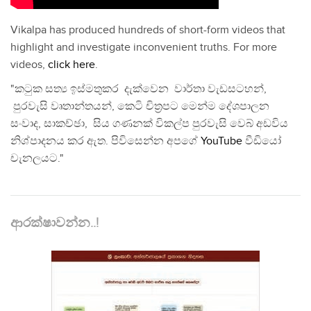
Vikalpa has produced hundreds of short-form videos that
highlight and investigate inconvenient truths. For more
videos,
click here
.
"කටුක සත්‍ය ඉස්මතුකර දැක්වෙන වාර්තා වැඩසටහන්,
පුරවැසි වෘතාන්තයන්, කෙටි චිත්‍රපට මෙන්ම දේශපාලන
සංවාද, සාකච්ඡා, සිය ගණනක් විකල්ප පුරවැසි වෙබ් අඩවිය
නිශ්පාදනය කර ඇත. පිවිසෙන්න අපගේ
YouTube
වීඩියෝ
චැනලයට."
ආරක්ෂාවන්න..!