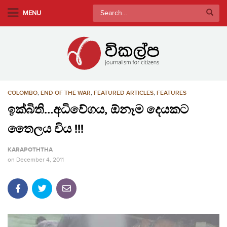
S
Search
MENU
k
for:
i
p
t
o
m
COLOMBO
,
END OF THE WAR
,
FEATURED ARTICLES
,
FEATURES
a
i
ඉක්බිති…අධිවේගය, ඕනෑම දෙයකට
n
තෛලය විය !!!
c
o
KARAPOTHTHA
n
on
December 4, 2011
t
e
n
t