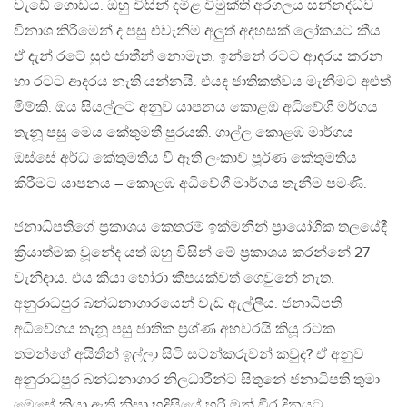
වැඩේ ගොඩය. ඔහු විසින් දමිළ විමුක්ති අරගලය සන්නද්ධව
විනාශ කිරීමෙන් ද පසු එවැනිම අලුත් අදහසක් ලෝකයට කීය.
ඒ දැන් රටේ සුළු ජාතීන් නොමැත. ඉන්නේ රටට ආදරය කරන
හා රටට ආදරය නැති යන්නයි. එයද ජාතිකත්වය මැනීමට අළුත්
මිම්කි. ඔය සියල්ලට අනුව යාපනය කොළඹ අධිවේගී මර්ගය
තැනූ පසු මෙය කේතුමතී පුරයකි. ගාල්ල කොළඹ මාර්ගය
ඔස්සේ අර්ධ කේතුමතිය වී ඈති ලංකාව පූර්ණ කේතුමතිය
කිරීමට යාපනය – කොළඹ අධිවේගී මාර්ගය තැනීම පමණි.
ජනාධිපතිගේ ප්‍රකාශය කෙතරම් ඉක්මනින් ප්‍රායෝගික තලයේදී
ක්‍රියාත්මක වූනේද යත් ඔහු විසින් මේ ප්‍රකාශය කරන්නේ 27
වැනිදාය. එය කියා හෝරා කීපයක්වත් ගෙවුනේ නැත.
අනුරාධපුර බන්ධනාගාරයෙන් වැඩ ඇල්ලීය. ජනාධිපති
අධිවේගය තැනූ පසු ජාතික ප්‍රශ්ණ අහවරයි කියූ රටක
තමන්ගේ අයිතීන් ඉල්ලා සිටි සටන්කරුවන් කවුද? ඒ අනුව
අනුරාධපුර බන්ධනාගාර නිලධාරීන්ට සිතුනේ ජනාධිපති තුමා
මෙසේ කියා ඇති නිසා හදිසියේ හරි මුන් වීර දිනයට