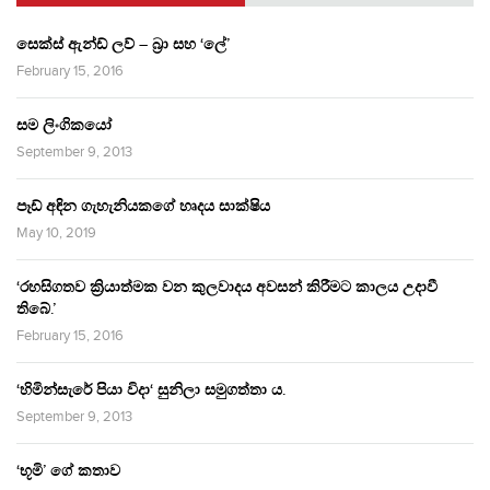
සෙක්ස් ඇන්ඩ් ලව් – බ්‍රා සහ ‘ලේ’
February 15, 2016
සම ලිංගිකයෝ
September 9, 2013
පෑඩ් අඳින ගැහැනියකගේ හෘදය සාක්ෂිය
May 10, 2019
‘රහසිගතව ක්‍රියාත්මක වන කුලවාදය අවසන් කිරීමට කාලය උදාවී
තිබේ.’
February 15, 2016
‘හිමින්සැරේ පියා විදා‘ සුනිලා සමුගත්තා ය.
September 9, 2013
‘භූමි’ ගේ කතාව