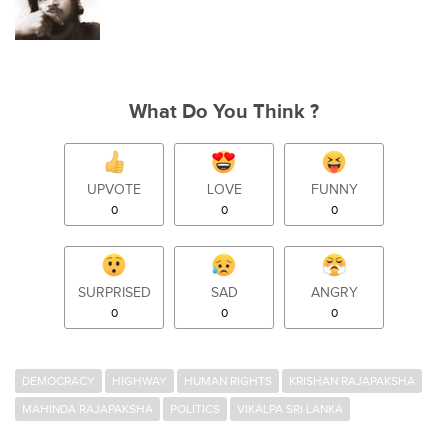
What Do You Think ?
UPVOTE
LOVE
FUNNY
0
0
0
SURPRISED
SAD
ANGRY
0
0
0
DEMOCRACY
HIGHWAY
HUMAN RIGHTS
KRISHAN RAJAPAKSHA
MAHINDA RAJAPAKSHA
POLITICS
VIKALPA SRI LANKA