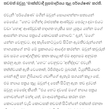
තවමත් ඔවුහූ ‛මාක්ස්වාදී සුසමාදර්ශය තුළ පර්යේෂණ’ කරති.
එවැනි ‛පර්යේෂණ’ මගින් ඔවුන් සොයාගන්නා සත්‍යයන්
මෙසේය: ‛‛හෙට මහින්ද රාජපක්ෂ ආණ්ඩුව පෙරලා දමා එයට
වඩා ‛හොඳ’ ආණ්ඩුවක් හදාගත හැකිය සහ යුතුය යන්න මගේ
ආසන්න න්‍යාය පත්‍රයේ කොටසක් නොවේ.’’ දැන්, ‛මගේ’
යන්න වෙනුවට, අද කැබිනෙට්ටුවේ සිටින ඇමතිවරුන්ගෙන්
භාගයකගේ නම් මේ ප්‍රකාශයට ආදේශ කරන්න. ඔවුන් කවුරුත්
ඔබ සමග පෞද්ගලිකව කතා කළොත් එම අදහසම අනුමත
කරනු ඇත. එහෙත්, ‛හෙට’ වෙනුවට ‛අනිද්දාට’ එවැනි
තත්ත්වයක් ඇති වෙතොත්, ඊජිප්තුවේ මුබරක්, ටියුනීසියාවේ
බෙන් අලී සහ ලිබියාවේ ගඩාෆිගේ ඇතැම් සගයන් කළා සේ,
එම න්‍යාය පත්‍රය තුළ ඔවුන් ද පෙනී සිටිනු ඇත. තව දුරටත්
ඔවුහූ මෙසේද කියති: ‛‛එය හෙට දවසේ මගේ න්‍යාය පත්‍රය
නොවන්නේ මන්ද යත්, මා ආමන්ත්‍රණය කරන ජන
කොටසෙන් වැඩි කොටසක් තවමත් සිටින්නේ එක්සත් ජනතා