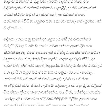
නිදහස් සන්ධානය තුළ වන බැවිනි’’. දැන්වත් ඔබට මේ
බුද්ධිමතුන්ගේ තක්කඩි භූමිකාව පැහැදිළි ද? ඔබ වෙනුවෙන්
යමක් කිරීමට ඔවුන් කැපවන්නේ, අද එක්සත් ජනතා
සන්ධානයේ සිටින බහුතර ජන කොටස කවදා හෝ සුළුතරයක්
වු දවසට ය.
දේශපාලනය යනු කුමක් ද? බහුතරය මහින්ද රාජපක්ෂට
විරුද්ධ වූ පසුව එම බහුතරය සමග අත්පොලසන් දීම සහ
කිරිබත් කෑමද, එසේ නැතහොත් මහින්ද රාජපක්ෂ සමග සිටින
බහුතරය මගේ පැත්තට දිනා ගැනීම සඳහා අද වැඩ කිරීම ද?
තවත් විදිහකින් කිවහොත්, බහුතරය මහින්ද රාජපක්ෂට විරුද්ධ
වන දවසින් පසුව එය මගේ න්‍යාය පත්‍රය බවට මා පෙරලා
ගන්නේ ඔබ වෙනුවෙන් එදාට පොල් ගෑමට ද? පවතින
ආණ්ඩුවක් වෙනස් කර ගැනීමේ දේශපාලනය යනු ක්‍රියාවලියක්
මිස ඒකල ක්‍රියාවක් නොවන්නේය. එබැවින්, මහින්ද රාජපක්ෂ
පෙරලා දමා වෙනත් ආණ්ඩුවක් පිහිටුවීම පිළිබඳ උපන්‍යාසය
තමාගේ වාසිය සඳහා ‛හෙටක්’ තුළ කොටු කර ගැනීමම,