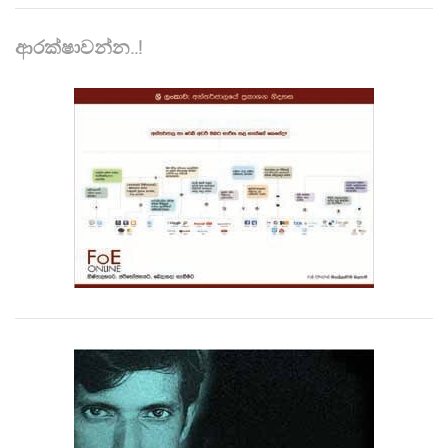
ආරක්ෂාවන්න..!