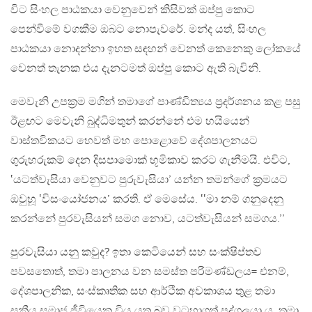
විට සිංහල පාඨකයා වෙනුවෙන් කිසිවක් ඔප්පු කොට
පෙන්වීමේ වගකීම ඔබට නොපැවරේ. මන්ද යත්, සිංහල
පාඨකයා නොදන්නා ඉහත සඳහන් වෙනත් කෙනෙකු ලෝකයේ
වෙනත් තැනක එය දැනටමත් ඔප්පු කොට ඇති බැවිනි.
මෙවැනි උපක්‍රම මගින් තමාගේ පාණ්ඩිත්‍යය ප්‍රදර්ශනය කළ පසු
ඊළඟට මෙවැනි බුද්ධිමතුන් කරන්නේ එම හයියෙන්
වාස්තවිකයට හෙවත් මහ පොළොවේ දේශපාලනයට
ගුරුහරුකම් දෙන දිසපාමොක් භූමිකාව කරට ගැනීමයි. එවිට,
‛යටත්වැසියා වෙනුවට පුරුවැසියා’ යන්න තමන්ගේ ක්‍රමයට
ඔවුහූ ‛විසංයෝජනය’ කරති. ඒ මෙසේය. ‛‛මා නම් ගනුදෙනු
කරන්නේ පුරවැසියන් සමග නොව, යටත්වැසියන් සමගය.’’
පුරවැසියා යනු කවුද? ඉතා කෙටියෙන් සහ සංක්ෂිප්තව
පවසතොත්, තමා පාලනය වන සමස්ත පරිමණ්ඩලය= එනම්,
දේශපාලනික, සංස්කෘතික සහ ආර්ථික අවකාශය තුළ තමා
සක්‍රීය සමාජ ජීවියෙකු විය යුතු බව වටහාගත් පුද්ගලයා ය. තමා