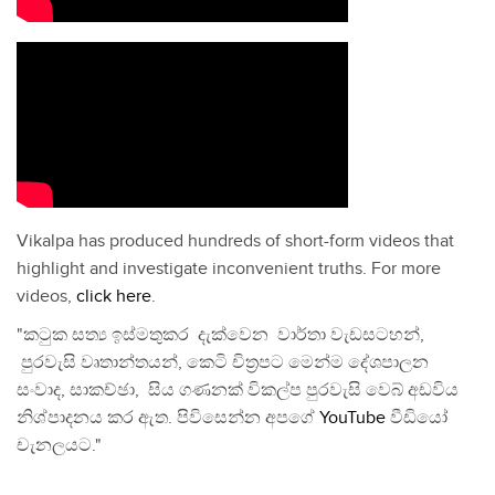
Vikalpa has produced hundreds of short-form videos that
highlight and investigate inconvenient truths. For more
videos,
click here
.
"කටුක සත්‍ය ඉස්මතුකර දැක්වෙන වාර්තා වැඩසටහන්,
පුරවැසි වෘතාන්තයන්, කෙටි චිත්‍රපට මෙන්ම දේශපාලන
සංවාද, සාකච්ඡා, සිය ගණනක් විකල්ප පුරවැසි වෙබ් අඩවිය
නිශ්පාදනය කර ඇත. පිවිසෙන්න අපගේ
YouTube
වීඩියෝ
චැනලයට."