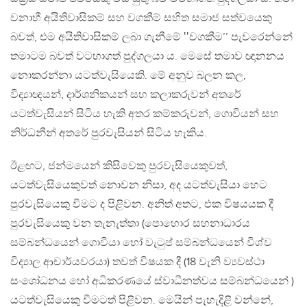
වනාහී අයිතිවාසිකම් සහ වගකීම් සහිත සමාජ සත්වයෙකු
බවත්, එම අයිතිවාසිකම් ලබා ගැනීමේ ‛‛වගකීම’’ පැවරෙන්නේ
තමාටම බවත් වටහාගත් පුද්ගලයා ය. මෙසේ තමාව ඥානනය
නොකරන්නා යටත්වැසියෙකි. මේ අනුව බලන කල,
විද්‍යාඥයන්, දාර්ශනිකයන් සහ කලාකරුවන් අතරේ
යටත්වැසියන් සිටිය හැකි අතර කම්කරුවන්, ගොවියන් සහ
නිර්ධනීන් අතරේ පුරවැසියන් සිටිය හැකිය.
ඊළඟට, ජන්මයෙන් කිසිවෙකු පුරවැසියෙකුවත්,
යටත්වැසියෙකුවත් නොවන නිසා, අද යටත්වැසියා හෙට
පුරවැසියෙකු වීමට ද පිළිවන. අනිත් අතට, එක විෂයයක දී
පුරවැසියෙකු වන තැනැත්තා (පොහොර සහනාධාරය
සම්බන්ධයෙන් ගොවියා හෝ වැටුප් සම්බන්ධයෙන් විශ්ව
විද්‍යාල ආචාර්යවරයා) තවත් විෂයක දී (18 වැනි ව්‍යවස්ථා
සංශෝධනය හෝ අධිකරණයේ ස්වාධීනත්වය සම්බන්ධයෙන් )
යටත්වැසියෙකු වීමටත් පිළිවන. මෙයින් පැහැදිළි වන්නේ,