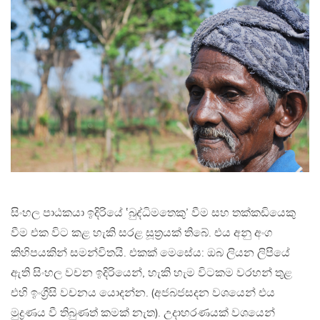
සිංහල පාඨකයා ඉදිරියේ ‛බුද්ධිමතෙකු’ වීම සහ තක්කඩියෙකු
වීම එක විට කළ හැකි සරළ සූත්‍රයක් තිබේ. එය අනු අංග
කිහිපයකින් සමන්විතයි. එකක් මෙසේය: ඔබ ලියන ලිපියේ
ඇති සිංහල වචන ඉදිරියෙන්, හැකි හැම විටකම වරහන් තුළ
එහි ඉංග්‍රීසි වචනය යොදන්න. (අජබජසදන වශයෙන් එය
මුද්‍රණය වී තිබුණත් කමක් නැත). උදාහරණයක් වශයෙන්