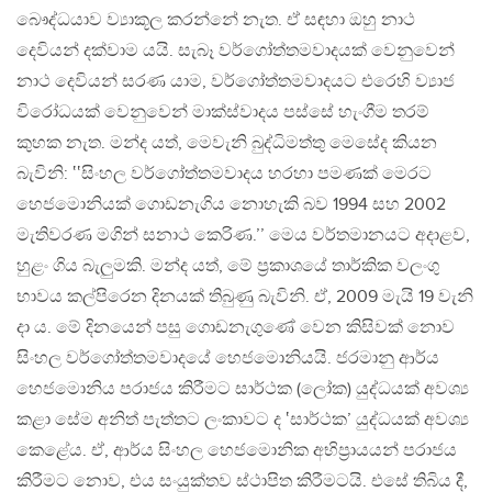
බෞද්ධයාව ව්‍යාකූල කරන්නේ නැත. ඒ සඳහා ඔහු නාථ
දෙවියන් දක්වාම යයි. සැබෑ වර්ගෝත්තමවාදයක් වෙනුවෙන්
නාථ දෙවියන් සරණ යාම, වර්ගෝත්තමවාදයට එරෙහි ව්‍යාජ
විරෝධයක් වෙනුවෙන් මාක්ස්වාදය පස්සේ හැංගීම තරම්
කුහක නැත. මන්ද යත්, මෙවැනි බුද්ධිමත්තු මෙසේද කියන
බැවිනි: ‛‛සිංහල වර්ගෝත්තමවාදය හරහා පමණක් මෙරට
හෙජමොනියක් ගොඩනැගිය නොහැකි බව 1994 සහ 2002
මැතිවරණ මගින් සනාථ කෙරිණ.’’ මෙය වර්තමානයට අදාළව,
හුළං ගිය බැලුමකි. මන්ද යත්, මේ ප්‍රකාශයේ තාර්කික වලංගු
භාවය කල්පිරෙන දිනයක් තිබුණු බැවිනි. ඒ, 2009 මැයි 19 වැනි
දා ය. මේ දිනයෙන් පසු ගොඩනැගුණේ වෙන කිසිවක් නොව
සිංහල වර්ගෝත්තමවාදයේ හෙජමොනියයි. ජරමානු ආර්ය
හෙජමොනිය පරාජය කිරීමට සාර්ථක (ලෝක) යුද්ධයක් අවශ්‍ය
කළා සේම අනිත් පැත්තට ලංකාවට ද ‛සාර්ථක’ යුද්ධයක් අවශ්‍ය
කෙළේය. ඒ, ආර්ය සිංහල හෙජමොනික අභිප්‍රායයන් පරාජය
කිරීමට නොව, එය සංයුක්තව ස්ථාපිත කිරීමටයි. එසේ තිබිය දී,