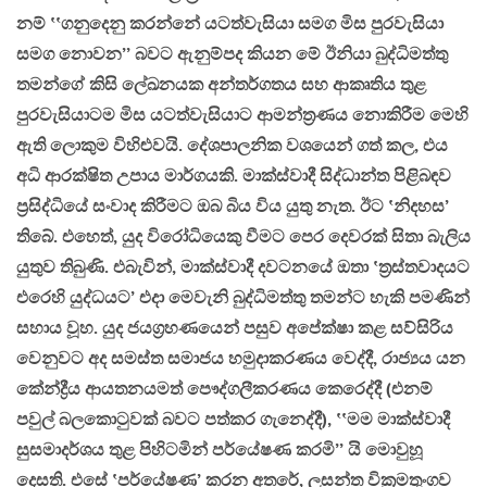
නම් ‛‛ගනුදෙනු කරන්නේ යටත්වැසියා සමග මිස පුරවැසියා
සමග නොවන’’ බවට ඇනුම්පද කියන මේ ඊනියා බුද්ධිමත්තු
තමන්ගේ කිසි ලේඛනයක අන්තර්ගතය සහ ආකෘතිය තුළ
පුරවැසියාටම මිස යටත්වැසියාට ආමන්ත්‍රණය නොකිරීම මෙහි
ඇති ලොකුම විහිළුවයි. දේශපාලනික වශයෙන් ගත් කල, එය
අධි ආරක්ෂිත උපාය මාර්ගයකි. මාක්ස්වාදී සිද්ධාන්ත පිළිබඳව
ප්‍රසිද්ධියේ සංවාද කිරීමට ඔබ බිය විය යුතු නැත. ඊට ‛නිදහස’
තිබේ. එහෙත්, යුද විරෝධියෙකු වීමට පෙර දෙවරක් සිතා බැලිය
යුතුව තිබුණි. එබැවින්, මාක්ස්වාදී දවටනයේ ඔතා ‛ත්‍රස්තවාදයට
එරෙහි යුද්ධයට’ එදා මෙවැනි බුද්ධිමත්තු තමන්ට හැකි පමණින්
සහාය වූහ. යුද ජයග්‍රහණයෙන් පසුව අපේක්ෂා කළ සව්සිරිය
වෙනුවට අද සමස්ත සමාජය හමුදාකරණය වෙද්දී, රාජ්‍යය යන
කේන්ද්‍රීය ආයතනයමත් පෞද්ගලීකරණය කෙරෙද්දී (එනම්
පවුල් බලකොටුවක් බවට පත්කර ගැනෙද්දී), ‛‛මම මාක්ස්වාදී
සුසමාදර්ශය තුළ පිහිටමින් පර්යේෂණ කරමි’’ යි මොවුහූ
දෙසති. එසේ ‛පර්යේෂණ’ කරන අතරේ, ලසන්ත වික්‍රමතුංගව