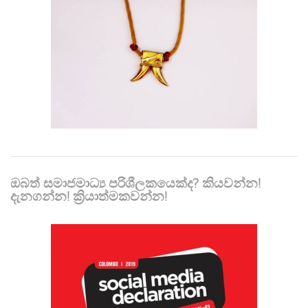
ඔබත් සමාජමාධ්‍ය පරිශීලකයෙක්ද? කියවන්න!
දැනගන්න! ක්‍රියාත්මකවන්න!