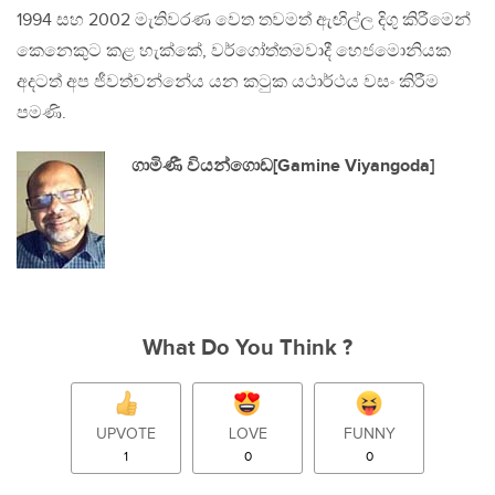
1994 සහ 2002 මැතිවරණ වෙත තවමත් ඇඟිල්ල දිගු කිරීමෙන්
කෙනෙකුට කළ හැක්කේ, වර්ගෝත්තමවාදී හෙජමොනියක
අදටත් අප ජීවත්වන්නේය යන කටුක යථාර්ථය වසං කිරීම
පමණි.
ගාමිණී වියන්ගොඩ[Gamine Viyangoda]
What Do You Think ?
UPVOTE
LOVE
FUNNY
1
0
0