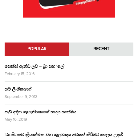
POPULAR
RECENT
සෙක්ස් ඇන්ඩ් ලව් – බ්‍රා සහ ‘ලේ’
February 15, 2016
සම ලිංගිකයෝ
September 9, 2013
පෑඩ් අඳින ගැහැනියකගේ හෘදය සාක්ෂිය
May 10, 2019
‘රහසිගතව ක්‍රියාත්මක වන කුලවාදය අවසන් කිරීමට කාලය උදාවී