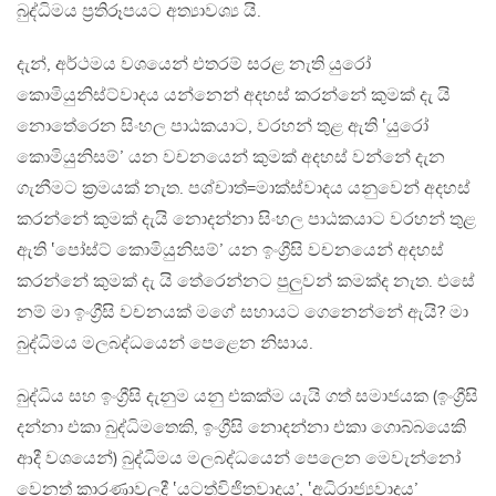
බුද්ධිමය ප්‍රතිරූපයට අත්‍යාවශ්‍ය යි.
දැන්, අර්ථමය වශයෙන් එතරම් සරළ නැති යුරෝ
කොමියුනිස්ට්වාදය යන්නෙන් අදහස් කරන්නේ කුමක් දැ යි
නොතේරෙන සිංහල පාඨකයාට, වරහන් තුළ ඇති ‛යුරෝ
කොමියුනිසම්’ යන වචනයෙන් කුමක් අදහස් වන්නේ දැන
ගැනීමට ක්‍රමයක් නැත. පශ්චාත්=මාක්ස්වාදය යනුවෙන් අදහස්
කරන්නේ කුමක් දැයි නොදන්නා සිංහල පාඨකයාට වරහන් තුළ
ඇති ‛පෝස්ට් කොමියුනිසම්’ යන ඉංග්‍රීසි වචනයෙන් අදහස්
කරන්නේ කුමක් දැ යි තේරෙන්නට පුලුවන් කමක්ද නැත. එසේ
නම් මා ඉංග්‍රීසි වචනයක් මගේ සහායට ගෙනෙන්නේ ඇයි? මා
බුද්ධිමය මලබද්ධයෙන් පෙළෙන නිසාය.
බුද්ධිය සහ ඉංග්‍රීසි දැනුම යනු එකක්ම යැයි ගත් සමාජයක (ඉංග්‍රීසි
දන්නා එකා බුද්ධිමතෙකි, ඉංග්‍රීසි නොදන්නා එකා ගොබ්බයෙකි
ආදී වශයෙන්) බුද්ධිමය මලබද්ධයෙන් පෙලෙන මෙවැන්නෝ
වෙනත් කාරණාවලදී ‛යටත්විජිතවාදය’, ‛අධිරාජ්‍යවාදය’