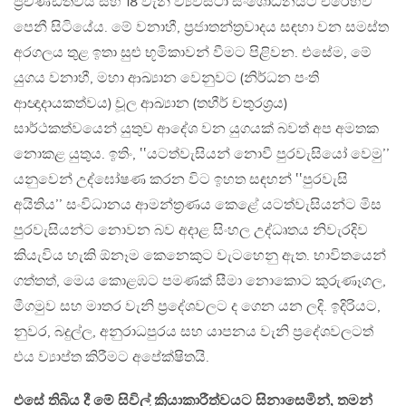
ප්‍රචණ්ඩත්වය සහ 18 වැනි ව්‍යවස්ථා සංශෝධනයට එරෙහිව
පෙනී සිටියේය. මේ වනාහී, ප්‍රජාතන්ත්‍රවාදය සඳහා වන සමස්ත
අරගලය තුළ ඉතා සුළු භූමිකාවන් වීමට පිළිවන. එසේම, මේ
යුගය වනාහී, මහා ආඛ්‍යාන වෙනුවට (නිර්ධන පංති
ආඥාදායකත්වය) චූල ආඛ්‍යාන (තහීර් චතුරශ්‍රය)
සාර්ථකත්වයෙන් යුතුව ආදේශ වන යුගයක් බවත් අප අමතක
නොකළ යුතුය. ඉතිං, ‛‛යටත්වැසියන් නොවී පුරවැසියෝ වෙමු’’
යනුවෙන් උද්ඝෝෂණ කරන විට ඉහත සඳහන් ‛‛පුරවැසි
අයිතිය’’ සංවිධානය ආමන්ත්‍රණය කෙළේ යටත්වැසියන්ට මිස
පුරවැසියන්ට නොවන බව අදාළ සිංහල උද්ධෘතය නිවැරදිව
කියැවිය හැකි ඕනෑම කෙනෙකුට වැටහෙනු ඇත. භාවිතයෙන්
ගත්තත්, මෙය කොළඹට පමණක් සීමා නොකොට කුරුණෑගල,
මීගමුව සහ මාතර වැනි ප්‍රදේශවලට ද ගෙන යන ලදි. ඉදිරියට,
නුවර, බදුල්ල, අනුරාධපුරය සහ යාපනය වැනි ප්‍රදේශවලටත්
එය ව්‍යාප්ත කිරීමට අපේක්ෂිතයි.
එසේ තිබිය දී මේ සිවිල් ක්‍රියාකාරීත්වයට සිනාසෙමින්, තමන්