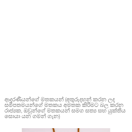
ආදරණීයන්ගේ මතකයන් (අතුරුදහන් කරන ලද
සමීපතමයන්ගේ මතකය අමතක කිරීමට බල කරන
රාජ්‍යක, ඔවුන්ගේ මතකයන් සමග සත්‍ය සහ යුක්තිය
සොයා යන ගමන් ගැන)