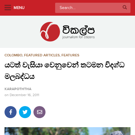
S
Search
MENU
k
for:
i
p
t
o
m
COLOMBO
,
FEATURED ARTICLES
,
FEATURES
a
i
යටත් වැසියා වෙනුවෙන් තටමන විදග්ධ
n
මලබද්ධය
c
o
KARAPOTHTHA
n
on
December 16, 2011
t
e
n
t