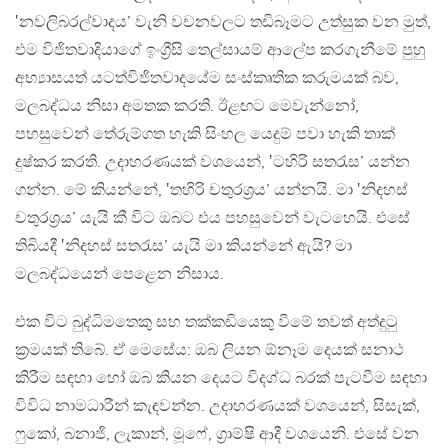
‛නවලිබරල්වාදය’ වැනි වචනවලට තඩිබෑමට උත්සුක වන මුත්,
එම විජිතවාදියාගේ ඉංග්‍රීසි තෙල්සායම් ආලේප කරගැනීමේ පුහු
අභ්‍යාසයත් යටත්විජිතවාදයේම සංස්කෘතික කරුමයක් බව,
මලබද්ධය නිසා අමතක කරති. ඊළඟට මෙවැන්නෝ,
පහසුවෙන් තේරුම්ගත හැකි සිංහල යෙදුම් පවා හැකි තාක්
දුෂ්කර කරති. උදාහරණයක් වශයෙන්, ‛ටහිරි සතරැස’ යන්න
ගන්න. මේ කියන්නේ, ‛තහිරි චතුරශ්‍රය’ යන්නයි. මා ‛නිදහස්
චතුරශ්‍රය’ යැයි කී විට ඔබට එය පහසුවෙන් වැටහෙයි. එසේ
තිබියදී ‛නිදහස් සතරැස’ යැයි මා කියන්නේ ඇයි? මා
මලබද්ධයෙන් පෙළෙන නිසාය.
එක විට බුද්ධිමතෙකු සහ තක්කඩියෙකු වීමේ තවත් අත්දුටු
ක්‍රමයක් තිබේ. ඒ මෙසේය: ඔබ ලියන ඕනෑම දෙයක් සනාථ
කිරීම සඳහා හෝ ඔබ කියන දෙයට විදග්ධ බරක් පැටවීම සඳහා
විවිධ නාමධාරීන් කැඳවන්න. උදාහරණයක් වශයෙන්, සිසැක්,
ෆුකෝ, බනාජි, ලැකාන්, මූෆේ, ග්‍රාම්ෂි ආදී වශයෙනි. එසේ වන