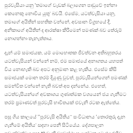
පුරවැසියා යනු ‛තමාගේ වැඩක් බලාගෙන පාඩුවේ ඉන්නා
කෙනෙකු නොවිය යුතු’ බවයි. එසේම, යටත්වැසියා යනු,
තමාගේ අයිතීන් සහතික වන්නේ, අවසාන විග්‍රහයේ දී,
අනිකාගේ අයිතීන් ද ආරක්ෂා කිරීමෙන් පමණක් බව තේරුම්
නොගන්නා තැනැත්තාය.
දැන් යම් සමාජයක, යම් මොහොතක ජීවත්වන අතිබහුතරය
යටත්වැසියන් වන්නේ නම්, එම සමාජයේ අනාගතය යහපත්
විය නොහැකි බව අපට අනුමාන කළ හැකිය. එසේම කිසි
සමාජයක් මොන තරම් දියුණු වුවත්, පුරවැසියන්ගෙන් පමණක්
සමන්විත වන්නේ නැති බවත් අප දන්නේය. එහෙත්,
යටත්වැසියන්ගේ අවකාශය ගුණාත්මක වශයෙන් ජය ගැනීමට
තරම් ප්‍රමාණවත් පුරවැසි භාවිතයක් එවැනි රටක ඇත්තේය.
පසු ගිය කාලයේ ‛‛පුරවැසි අයිතිය’’ සංවිධානය ‛තොරතුරු දැන
ගැනීමේ අයිතිය’ සඳහා පෙනී සිටියේය. දේශපාලන