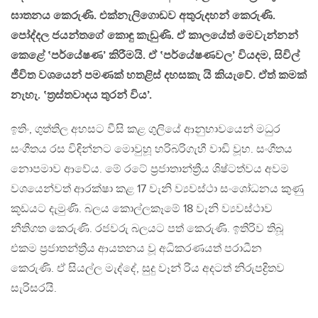
ඝාතනය කෙරුණි. එක්නැලිගොඩව අතුරුදහන් කෙරුණි.
පෝද්දල ජයන්තගේ කොඳු කැඩුණි. ඒ කාලයේත් මෙවැන්නන්
කෙළේ ‛පර්යේෂණ’ කිරීමයි. ඒ ‛පර්යේෂණවල’ වියදම, සිවිල්
ජීවිත වශයෙන් පමණක් හතළිස් දහසකැ යි කියැවේ. ඒත් කමක්
නැහැ. ‛ත්‍රස්තවාදය තුරන් විය’.
ඉතිං, ගුත්තිල අහසට වීසි කළ ගුලියේ ආනුභාවයෙන් මධුර
සංගීතය රස විඳින්නට මොවුහූ හරිබරිගැහී වාඩි වූහ. සංගීතය
නොපමාව ආවේය. මේ රටේ ප්‍රජාතාන්ත්‍රීය ශිෂ්ටත්වය අවම
වශයෙන්වත් ආරක්ෂා කළ 17 වැනි ව්‍යවස්ථා සංශෝධනය කුණු
කූඩයට දැමුණි. බලය කොල්ලකෑමේ 18 වැනි ව්‍යවස්ථාව
නීතිගත කෙරුණි. රජවරු බලයට පත් කෙරුණි. ඉතිරිව තිබූ
එකම ප්‍රජාතන්ත්‍රීය ආයතනය වූ අධිකරණයත් පරාධීන
කෙරුණි. ඒ සියල්ල මැද්දේ, සුදු වෑන් රිය අදටත් නිරුපද්‍රිතව
සැරිසරයි.