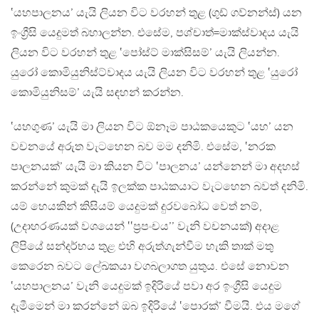
‛යහපාලනය’ යැයි ලියන විට වරහන් තුළ (ගුඩ් ගව්නන්ස්) යන
ඉංග්‍රීසි යෙදුමත් බහාලන්න. එසේම, පශ්චාත්=මාක්ස්වාදය යැයි
ලියන විට වරහන් තුළ ‛පෝස්ට් මාක්සිසම්’ යැයි ලියන්න.
යුරෝ කොමියුනිස්ට්වාදය යැයි ලියන විට වරහන් තුළ ‛යුරෝ
කොමියුනිසම්’ යැයි සඳහන් කරන්න.
‛යහගුණ’ යැයි මා ලියන විට ඕනෑම පාඨකයෙකුට ‛යහ’ යන
වචනයේ අරුත වැටහෙන බව මම දනිමි. එසේම, ‛නරක
පාලනයක්’ යැයි මා කියන විට ‛පාලනය’ යන්නෙන් මා අදහස්
කරන්නේ කුමක් දැයි ඉලක්ක පාඨකයාට වැටහෙන බවත් දනිමි.
යම් හෙයකින් කිසියම් යෙදුමක් දුරවබෝධ වෙත් නම්,
(උදාහරණයක් වශයෙන් ‛‛ප්‍රපංචය’’ වැනි වචනයක්) අදාළ
ලිපියේ සන්දර්භය තුළ එහි අරුත්ගැන්වීම හැකි තාක් මතු
කෙරෙන බවට ලේඛකයා වගබලාගත යුතුය. එසේ නොවන
‛යහපාලනය’ වැනි යෙදුමක් ඉදිරියේ පවා අර ඉංග්‍රීසි යෙදුම
දැමීමෙන් මා කරන්නේ ඔබ ඉදිරියේ ‛පොරක්’ වීමයි. එය මගේ