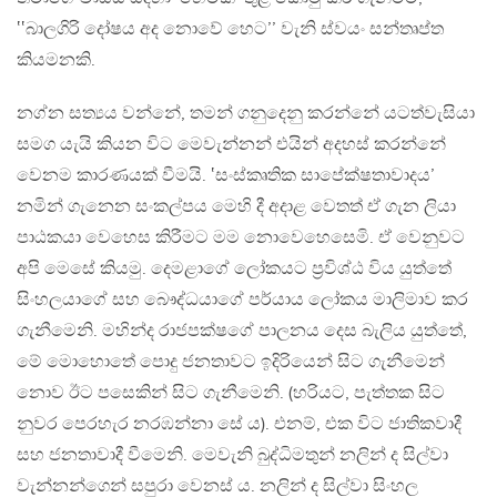
‛‛බාලගිරි දෝෂය අද නොවේ හෙට’’ වැනි ස්වයං සන්තෘප්ත
කියමනකි.
නග්න සත්‍යය වන්නේ, තමන් ගනුදෙනු කරන්නේ යටත්වැසියා
සමග යැයි කියන විට මෙවැන්නන් එයින් අදහස් කරන්නේ
වෙනම කාරණයක් වීමයි. ‛සංස්කෘතික සාපේක්ෂතාවාදය’
නමින් ගැනෙන සංකල්පය මෙහි දී අදාළ වෙතත් ඒ ගැන ලියා
පාඨකයා වෙහෙස කිරීමට මම නොවෙහෙසෙමි. ඒ වෙනුවට
අපි මෙසේ කියමු. දෙමළාගේ ලෝකයට ප්‍රවිශ්ඨ විය යුත්තේ
සිංහලයාගේ සහ බෞද්ධයාගේ පර්යාය ලෝකය මාලිමාව කර
ගැනීමෙනි. මහින්ද රාජපක්ෂගේ පාලනය දෙස බැලිය යුත්තේ,
මේ මොහොතේ පොදු ජනතාවට ඉදිරියෙන් සිට ගැනීමෙන්
නොව ඊට පසෙකින් සිට ගැනීමෙනි. (හරියට, පැත්තක සිට
නුවර පෙරහැර නරඹන්නා සේ ය). එනම්, එක විට ජාතිකවාදී
සහ ජනතාවාදී වීමෙනි. මෙවැනි බුද්ධිමතුන් නලින් ද සිල්වා
වැන්නන්ගෙන් සපුරා වෙනස් ය. නලින් ද සිල්වා සිංහල