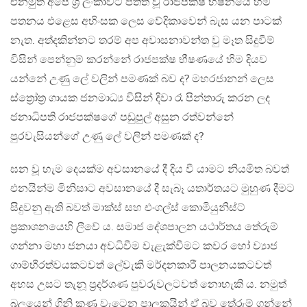
එනමුත් අපේ ශ්‍රී ලංකාවට පතිත වූ රාජපක්ෂ භිෂනයේ හිම
පතනය එළෙස අහිංසක ලෙස වේදිකාවෙන් බැස යන පාටක්
නැත. අත්දකින්නට තරම් අප අවාසනාවන්ත වු මෑත සිදුවීම්
විසින් පෙන්නුම් කරන්නේ රාජපක්ෂ භීෂණයේ හිම දියව
යන්නේ උණු ලේ වලින් පමණක් බව ද? මහරජානන් ලෙස
ස්ත්‍රෝත්‍ර ගායක ජනමාධ්‍ය විසින් දිවා රෑ පින්තාරු කරන ලද
ජනාධිපති රාජපක්ෂගේ පඩුපුල් අසුන රත්වන්නේ
පුරවැසියන්ගේ උණු ලේ වලින් පමණක් ද?
ඝන වූ හැම දෙයක්ම අවසානයේ දී දිය වී යාමට නියමිත බවත්
එනයින්ම මිනිසාට අවසානයේ දී සැබෑ යතාර්තයට මුහුණ දීමට
සිදුවනු ඇති බවත් මාක්ස් සහ එංගල්ස් කොමියුනිස්ට්
ප්‍රකාශනයෙහි ලීවේ ය. සමාජ දේශපාලන යථාර්තය තේරුම්
ගන්නා මහා ජනයා අවධිවීම වැළැක්වීමට කවර හෝ ව්‍යාජ
ගාම්භීරත්වයකටවත් ලේවැකි මර්දනකාරී පාලනයකටවත්
අහස උසට තැනූ ප්‍රදර්ශණ පුවරුවලටවත් නොහැකි ය. නමුත්
බලයෙන් ගිනි කණ වැටෙන පාලකයින් ඒ බව තේරුම් ගන්නේ