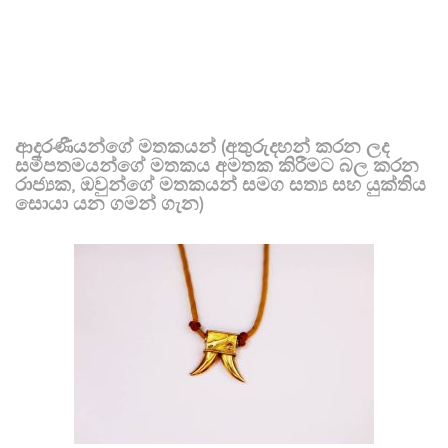
ආදරණීයන්ගේ මතකයන් (අතුරුදහන් කරන ලද
සමීපතමයන්ගේ මතකය අමතක කිරීමට බල කරන
රාජ්‍යක, ඔවුන්ගේ මතකයන් සමග සත්‍ය සහ යුක්තිය
සොයා යන ගමන් ගැන)