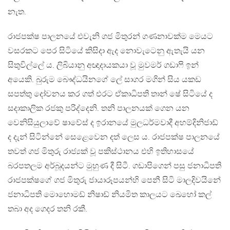
නැත.
රාජපක්ෂ පාලනයේ එවැනි ගජ මිතුරන් ගණනාවක්ම මෙයට
වසරකට පෙර සිටියේ කිසිදා ඇද නොවැටෙනු ඇතැයි යන
සිතුවිල්ලේ ය. ලිබියානු අඥාදායකයා වූ මුවමර් ගඩාෆි ඉන්
අයෙකි. බුරුම බෞද්ධයිනගේ ලේ සාගර මගින් සිය යකඩ
සපත්තු දෝවනය කර ගත් එරට ඒකාධිපති තාන් ෂේ සිටියේ ද
සදාකාලික රජකු පරිද්දෙනි. තනි පාලනයක් ගෙන යන
වෙනිසියුලාවේ ෂාවේස් ද ඉරානයේ මුලධර්මවාදී අහම්දිනිජාඩ්
ද දැන් සිටින්නේ සෙළෙවෙන දත් ලෙස ය. රාජපක්ෂ පාලනයේ
තවත් ගජ මිතුරු රාජ්‍යක් වූ පකිස්ථානය එහි ඉතිහාසයේ
බරපතලම අර්බූදයන්ට මුහුණ දී සිටී. ගඩාපිගෙන් පසු ජනාධිපති
රාජපක්ෂගේ ගජ මිතුරු ජායාරූපයන්හි පෙනී සිටි මාලදිවයිනේ
ජනාධිපති මොහොමඩ් නිෂාඩ් නියමිත කාලයට ඛෙහෝ කල්
තබා අද ගෙදර තනි රකී.