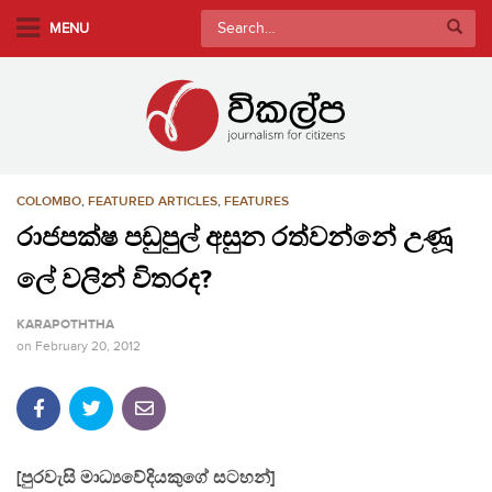
S
Search
MENU
k
for:
i
p
t
o
m
COLOMBO
,
FEATURED ARTICLES
,
FEATURES
a
i
රාජපක්ෂ පඩුපුල් අසුන රත්වන්නේ උණූ
n
ලේ වලින් විතරද?
c
o
KARAPOTHTHA
n
on
February 20, 2012
t
e
n
t
[පුරවැසි මාධ්‍යවේදියකුගේ සටහන්]