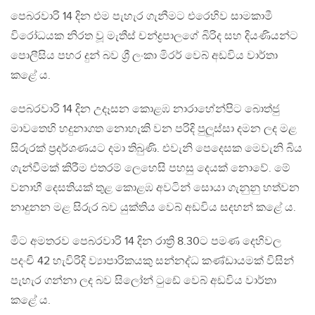
පෙබරවාරි 14 දින එම පැහැර ගැනීමට එරෙහිව සාමකාමී
විරෝධයක නිරත වූ මැතීස් චන්ද්‍රපාලගේ බිරිද සහ දියණියන්ට
පොලීසිය පහර දුන් බව ශ්‍රී ලංකා මිරර් වෙබ් අඩවිය වාර්තා
කළේ ය.
පෙබරවාරි 14 දින උදෑසන කොළඹ නාරාහේන්පිට බොත්ජු
මාවතෙහි හදුනාගත නොහැකි වන පරිදි පුලූස්සා දමන ලද මළ
සිරුරක් ප්‍රදර්ශණයට දමා තිබුණි. එවැනි පෙදෙසක මෙවැනි බිය
ගැන්වීමක් කිරීම එතරම් ලෙහෙසි පහසු දෙයක් නොවේ. මේ
වනාහී දෙසතියක් තුළ කොළඹ අවටින් සොයා ගැනුනු හත්වන
නාදුනන මළ සිරුර බව යුක්තිය වෙබ් අඩවිය සදහන් කළේ ය.
මිට අමතරව පෙබරවාරි 14 දින රාත්‍රි 8.30ට පමණ දෙහිවල
පදංචි 42 හැවිරිදි ව්‍යාපාරිකයකු සන්නද්ධ කණ්ඩායමක් විසින්
පැහැර ගන්නා ලද බව සිලෝන් ටුඩේ වෙබ් අඩවිය වාර්තා
කළේ ය.