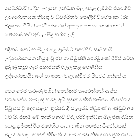
පෙබරවාරි 15 දින උදෑසන ඉන්ධන මිල ඉහළ දැමීමට එරෙහිව
උද්ඝෝෂනයක නියුතු වු ධීවරයිනට පොලිස් විශේෂ කාර්්‍ය
බලකාය විසින් වෙඩි තබා එක් අයකු ඝාතනය කොට තවත්
ගණනාවකට තුවාල සිදු කරන ලදී.
එදිනම ඉන්ධන මිල ඉහළ දැමීමට එරෙහිව සාමකාමී
උද්ඝෝෂකයක නියුතු වූ ජනතා විමුක්ති පෙරමුණේ පිරිස් වෙත
දරුණූ කදුළු ගැස් ප්‍රහාරයක් එල්ල කළ පොලීසිය
උද්ඝෝෂකයිනගේ පා ගමන වැලැක්වීමට පියවර ගත්තේ ය.
අපට මෙම කරුණු මගින් පෙන්නුම් කැරෙන්නේ ඇත්ත
වශයෙන්ම නම් යුද හමුදා අධි සූදානමකින් තැබීමේ නියෝගය
පිටු පස වූ දේශපාලන ත්‍රස්තවාදී සැළැස්ම තිබුණේ ආණ්ඩුව අත
බව යි. එනම් මේ තාක් නොවි විරු පරිදි ඉන්ධන මිල එක රැයින්
ඉහළ දැමීමත් ඊට එරෙහිව පැන නගින මහජන විරෝධයක්
බලය යොදා යටපත් කිරීමත් ය. එම හමුදා නියෝගය ප්‍රකාශයට