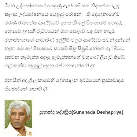
ධිවර උද්ඝෝෂනයේ යෙදුණු ඇන්ටනි සහ නිදහස් වෙළද
කලාප උද්ඝෝෂනයේ යෙදුණු රොෂන් – ඒ දෙදෙනාගේම
මරණ රාජපක්ෂ ආණ්ඩුවේ ඉහත කී ලේ පිපාසාවේ ගොදුරු
නොවේ ද? එකී රුධිරයෙන් මහ පොළව රතු වන තුරුම
මහාජනයාගේ සාධාරණ ඉල්ලීම් වලට ආණ්ඩුව සවන් දුන්නේ
නැත. මේ ලේ පිපාසයම සරසවි සිසු සිසුවියන්ගේ ලේ බීමට
දකවන කැමැත්ත අදාළ ඇමැත්තන්ගේ මුහුණේ ලියැවී තිබේ.
ලේ නැතිව පඩුපුල් අසුන රත් නොවන්නේ ද?
එනයින් අද ශ්‍රී ලංකාවෙහි දේශපාලන අර්ථයෙන් ත්‍රස්තවාදය
තිඛෙන්නේ කොහි ද?
සුනන්ද දේශප්‍රිය[Sunanada Deshapriya]