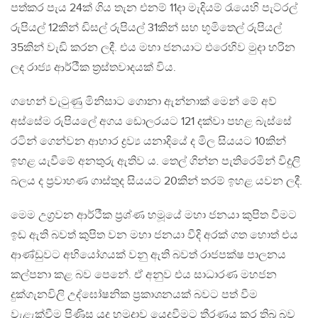
පත්කර පැය 24ක් ගිය තැන එනම් 11දා මැදියම් රැයෙහි පැට්රල්
රුපියල් 12කින් ඩිසල් රුපියල් 31කින් සහ භූමිතෙල් රුපියල්
35කින් වැඩි කරන ලදී. එය මහා ජනයාට එරෙහිව මුදා හරින
ලද රාජ්‍ය ආර්ථීක ත්‍රස්තවාදයක් විය.
ගහෙන් වැටුණු මිනිසාට ගොනා ඇන්නාක් මෙන් මේ අව්
අස්සේම රුපියලේ අගය ඩොලරයට 121 දක්වා පහළ බැස්සේ
රටින් ගෙන්වන ආහාර ද්‍රව්‍ය යනාදියේ ද මිල සියයට 10කින්
ඉහළ යැවීමේ අනතුරු ඇතිව ය. තෙල් ගින්න පැතිරෙමින් විදුලි
බලය ද ප්‍රවාහණ ගාස්තුද සියයට 20කින් තරම් ඉහළ යවන ලදී.
මෙම උග්‍රවන ආර්ථීක ප්‍රශ්ණ හමූයේ මහා ජනයා කුපිත වීමට
ඉඩ ඇති බවත් කුපිත වන මහා ජනයා වීදි අරක් ගත හොත් එය
ආණ්ඩුවට අභියෝගයක් වනු ඇති බවත් රාජපක්ෂ පාලනය
කල්පනා කළ බව පෙනේ. ඒ අනුව එය සාධාරණ මහජන
දුක්ගැනවිලි උද්ඝෝෂනික ප්‍රකාශනයක් බවට පත් වීම
වැළැක්වීම පිණිස යුද හමුදාව යෙදවීමට තීරණය කර තිබූ බව