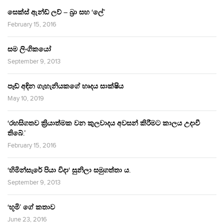
සෙක්ස් ඇන්ඩ් ලව් – බ්‍රා සහ ‘ලේ’
February 15, 2016
සම ලිංගිකයෝ
September 9, 2013
පෑඩ් අඳින ගැහැනියකගේ හෘදය සාක්ෂිය
May 10, 2019
‘රහසිගතව ක්‍රියාත්මක වන කුලවාදය අවසන් කිරීමට කාලය උදාවී
තිබේ.’
February 15, 2016
‘හිමින්සැරේ පියා විදා‘ සුනිලා සමුගත්තා ය.
September 9, 2013
‘භූමි’ ගේ කතාව
June 23, 2016