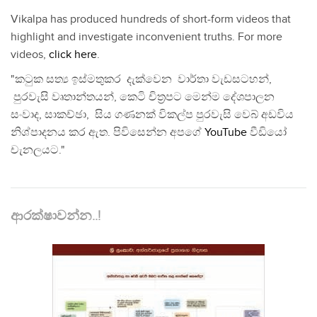
Vikalpa has produced hundreds of short-form videos that
highlight and investigate inconvenient truths. For more
videos,
click here
.
"කටුක සත්‍ය ඉස්මතුකර දැක්වෙන වාර්තා වැඩසටහන්,
පුරවැසි වෘතාන්තයන්, කෙටි චිත්‍රපට මෙන්ම දේශපාලන
සංවාද, සාකච්ඡා, සිය ගණනක් විකල්ප පුරවැසි වෙබ් අඩවිය
නිශ්පාදනය කර ඇත. පිවිසෙන්න අපගේ
YouTube
වීඩියෝ
චැනලයට."
ආරක්ෂාවන්න..!