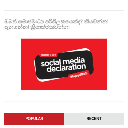
ඔබත් සමාජමාධ්‍ය පරිශීලකයෙක්ද? කියවන්න!
දැනගන්න! ක්‍රියාත්මකවන්න!
POPULAR
RECENT