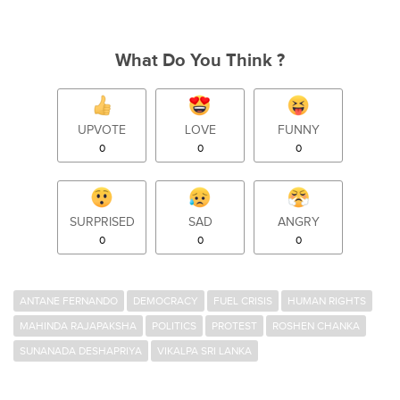
What Do You Think ?
UPVOTE
LOVE
FUNNY
0
0
0
SURPRISED
SAD
ANGRY
0
0
0
ANTANE FERNANDO
DEMOCRACY
FUEL CRISIS
HUMAN RIGHTS
MAHINDA RAJAPAKSHA
POLITICS
PROTEST
ROSHEN CHANKA
SUNANADA DESHAPRIYA
VIKALPA SRI LANKA