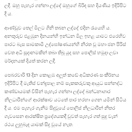
ලදී. ඔහු පැහැර ගන්නා ලද්දේ ඔහුගේ බිරිඳ සහ දියණිය ඉදිරිපිට
දී ය.
ආණ්ඩුව තෙල් මිලට ගිනි තබන ලද්දේ එදින රැයෙහි ය.
අනතුරුව එළඹුන දිනයන්හි ඉන්ධන මිල ඉහළ යාමට එරෙහිව
පාරට බැස සාමකාමී උද්ඝෝෂණයන්හි නිරත වූ මහා ජන පිරිස්
වෙත අධි සූදානමකින් තබා තිබූ යුද සහ පොලිස් හමුදා ලවා
මර්දනයක් දියත් කරන ලදී.
පෙබරවාරි 13 දින කොළඹ අලූත් කඩේ අධිකරණ සංකීර්නය
ඉදිරිපිට දී මැතිස් චන්ද්‍රපාල නම් සැකකරුවකු ආයුධ සන්නද්ධ
කණ්ඩායමක් විසින් පැහැර ගන්නා ලද්දේ බන්ධනාගාර
නිලධාරීන්ගේ ආරක්ෂාව යටතේ පාර හරහා ගෙන යමින් සිටිය
දී ය. එම පැහැර ගැනීම සිදුවූයේ පොලිස් නිලධාරීන් නිතර
ගැවසෙන ආරක්ෂිත ප්‍රදේශයකදී වුවත් පැහැර ගත් සුදු වැන්
රථය ලූහුබැඳ යාමක් සිදු වූයේ නැත.