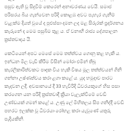
පසුව ඇති වූ සිදුවීම් කෙරෙන් අනාවරණය වෙයි. සමාජ
පරිසරය බිය ගැන්වෙන පරිදි කොළඹ අවට පැහැර ගැනීම්
වැළක්ම දියත් වුයේ ද පුළුස්සා දමන ලද මළ සිරුරක් ප්‍රදර්ශනය
කැරුනේ ද මෙම පසුබිම තුළ ය. ඒ වනාහී රාජ්‍ය දේශපාලන
ත්‍රස්තවාදය යි.
කෙටියෙන් අපට මෙසේ මෙම තත්ත්වය ගොනු කළ හැකි ය.
ඉන්ධන මිල වැඩි කිරීම විසින් මෝරා එමින් තිබූ
කැරලිකාරිත්වකට පාදක විය හැකි විෂය මූල තත්ත්වයන් ගිනි
ගන්නා උෂ්ණත්වය කරා ළගා කළේ ය. යුද හමුදාව පාරට
කැදවන ලදී. අවසානයේ දී 33 හැවිරිදි ධිවරයකුගේ හිස පසා
කරගෙන යන පරිදි ත්‍රස්තවාදී ක්‍රියා වැලැක්වීමේ වෙඩි
උණ්ඩයක් ගමන් කළේ ය. උණු ලේ මිහිතලය සිප ගනිද්දී වෙඩි
පහරට ඉලක්ක වූ ධීවරයා රෝහළ කරා යැවුණේ යතුරු
පැදියකිනි.