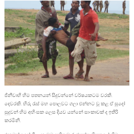
ජිනීවාහි හිම පතනයන් සිදුවන්නේ වර්ෂයකටම වරකි.
දෙවරකි. හිරු රැස් මහ පොලවට ගලා එන්නට වූ කළ ඒ සුදෝ
සුදුවන් හිම අහිංසක ලෙස දියව යන්නේ සාංකාවක් ද ඉතිරි
කරමිනි.