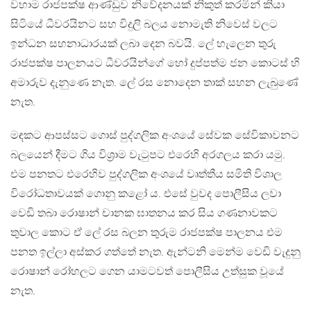
වහාම රාජපක්ෂ ආණ්ඩුව නිවේදනයක් නිකුත් කරමින් කියා
සිටියේ ධීවරයිනට සහ විදුලි බලය නොමැති නිවෙස් වලට
ඉන්ධන සහනාධාරයක් ලබා දෙන බවයි. ලේ හැලෙන තුරු
රාජපක්ෂ පාලනයට ධීවරයින්ගේ හෝ දුප්පත්ම ජන කොටස් හි
අමාරුව දැනුණෙ නැත. ලේ රස නොදෙන තාක් සහන ලැබුණේ
නැත.
මඳකට ආපස්සට ගොස් පුද්ගලික අංශයේ සේවක සේවිකාවනට
බලයෙන් දීමට ගිය විශ්‍රාම වැටුපට එරෙහි අරගලය කරා යමු.
එම පනතට එරෙහිව පුද්ගලික අංශයේ වෘත්තීය සමිති විශාල
විරෝධතාවයක් ගොනු කළෝ ය. එසේ වුවද පොලීසිය ලවා
වෙඩි තබා රොෂාන් චානක ඝාතනය කර සිය ගණනාවකට
තුවාල කොට ඒ ලේ රස බලන තුරුම රාජපක්ෂ පාලනය එම
පනත ඉල්ලා අස්කර ගත්තේ නැත. ඇන්ටනි මෙන්ම වෙඩි වැදුනු
රොෂාන් රෝහලට ගෙන යාමටවත් පොලීසිය උත්සුක වූයේ
නැත.