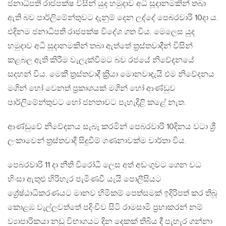
ජනාධිපති රාජපක්ෂ විසින් යුද හමුදාව අධි සූදානමකින් තබා
ඇති බව පාර්ලිමේන්තුවට දැනුම් දෙන ලද්දේ පෙබරවාරි 10දා ය.
එදිනම ජනාධිපති රාජපක්ෂ විදේශ ගත විය. මෙලෙස යුද
හමුදාව අධි සුදානමකින් තබා ඇත්තේ ත්‍රස්තවාදීන් විසින්
කළබල ඇති කිරීම වැලැක්වීමට බව රජයේ නිවේදනයේ
සදහන් විය. මෙකී ත්‍රස්තවාදී ක්‍රියා මොනවාදැයි එම නිවේදනය
මගින් හෝ වෙනත් ප්‍රකාශයක් මගින් හෝ ආණ්ඩුව
පාර්ලිමේන්තුවට හෝ ජනතාවට පැහැදිළි කළේ නැත.
ආණ්ඩුවේ නිවේදනය සැබෑ කරමින් පෙබරවාරි 10දිනය වටා ශ්‍රී
ලංකාවෙන් ත්‍රස්තවාදී සිදුවීම් ගණනාවක්ම වාර්තා විය.
පෙබරවාරි 11 දා නීති විරෝධී ලෙස අත් අඩංගුවට ගෙන වධ
හිංසා ඇතුළු හිරිහැර පැමිණවී යැයි පොලීසියට
ශ්‍රේෂ්ඨාධිකරණයට මානව හිමිකම් පෙත්සමක් ඉදිරිපත් කර තිබූ
කොළඹ වැල්ලවත්තේ පදිංචිව සිටි රාමසාමි ප්‍රභාකරන් නම්
ව්‍යාපාරිකයා නඩු විභාගයට දින දෙකක් තිබිය දී පැහැර ගන්නා