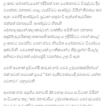
ලංකාව සම්බන්ධයෙන් ඉදිරිපත් වන යෝජනාවට විරුද්ධව දීප
ව්‍යාප්තව ජනතාව පෙළ ගැස්වීමට ආණ්ඩුව විසින් තීරණය කර
ඇත. මෙහිදී ආණ්ඩුවේ ප්‍රධාන සතුරා වී ඇත්තේ ඇමරිකා
එක්සත් ජනපදයයි. ආණ්ඩුවට හිතැති
දේශපාලඥයන්,කලාකරුවන්, වෘත්තීය සමිති සහ ජනතාව
අද(27) ඇමරිකානු තානාපති කාර්යාලය ඉදිරිපිටට ගමන් කළේ
ලංකාවට එරෙහිව ගෙන ඒමට නියමිත යෝජනාවට විරෝධය
දක්වමිනි. මෙතෙක් කාලයක් ලාංකිකයන්ට තිබූ ප්‍රශ්න සියල්ල
අභිබවා නැවතත් දේශප්‍රේමී වසන්තය උදා වී ඇත.
මෙහි අනෙක් සුවිශේෂී කරුණ නම් මෙම උද්ඝෝෂකයින්ගේ
එක් සටන් පාඨයක් වූයේ ‛‛එන මැතිවරණයෙදී ඔබාමාට යන්න
වෙනවා’’ යනුවෙනි.
අනෙක නම් පසුගිය ජනවාරි 25 වනදා මාධ්‍ය සංවිධාන විසින්
සංවිධානය කල ‛කඑ ජනාවාරිය’ උද්ඝෝෂණයට පෙර දවසේම
එය මැඩ පැවැත්වීම සඳහා මහජන සාමයට බාධා වන බව