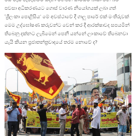
පවසා අධිකරණයට ගොස් වාරණ නියෝගයක් ලබා ගත්
‛ශ්‍රීලංකා පොළීසිය’ මේ අවස්ථාවේ දී ගාලු පාරේ එක් මංතීරුවක්
මෙම උද්ඝෝෂණ කරුවන්ට වෙන් කර දී ආරක්ෂාවද සපයමින්
තිබෙනු දක්නට ලැබීමෙන් පෙනී යන්නේ ලාංකාවේ තිබෙනවා
යැයි කියන ප්‍රජාතන්ත්‍රවාදයේ තරම නොවේ ද?