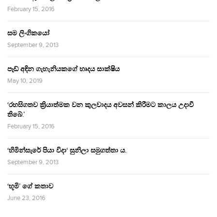
February 15, 2016
සම ලිංගිකයෝ
September 9, 2013
පෑඩ් අඳින ගැහැනියකගේ හෘදය සාක්ෂිය
May 10, 2019
‘රහසිගතව ක්‍රියාත්මක වන කුලවාදය අවසන් කිරීමට කාලය උදාවී
තිබේ.’
February 15, 2016
‘හිමින්සැරේ පියා විදා‘ සුනිලා සමුගත්තා ය.
September 9, 2013
‘භූමි’ ගේ කතාව
June 23, 2016