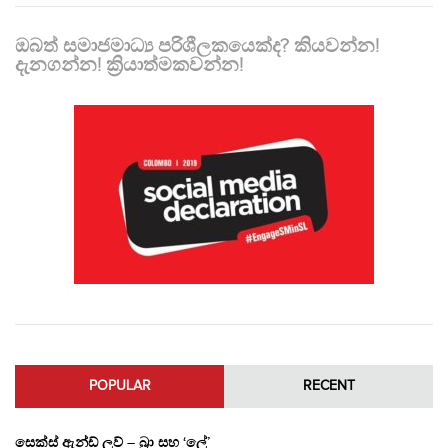
ඔබත් සමාජමාධ්‍ය පරිශීලකයෙක්ද? කියවන්න!
දැනගන්න! ක්‍රියාත්මකවන්න!
POPULAR
RECENT
සෙක්ස් ඇන්ඩ් ලව් – බ්‍රා සහ ‘ලේ’