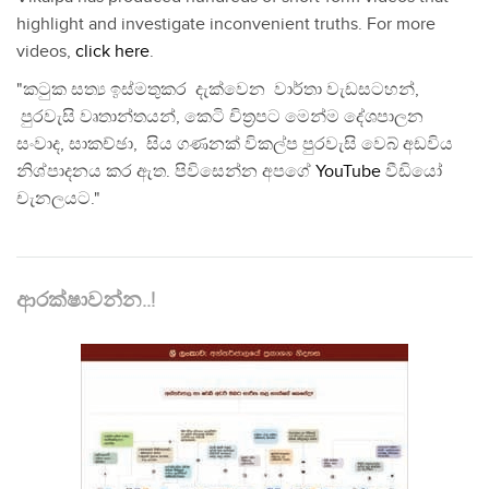
highlight and investigate inconvenient truths. For more
videos,
click here
.
"කටුක සත්‍ය ඉස්මතුකර දැක්වෙන වාර්තා වැඩසටහන්,
පුරවැසි වෘතාන්තයන්, කෙටි චිත්‍රපට මෙන්ම දේශපාලන
සංවාද, සාකච්ඡා, සිය ගණනක් විකල්ප පුරවැසි වෙබ් අඩවිය
නිශ්පාදනය කර ඇත. පිවිසෙන්න අපගේ
YouTube
වීඩියෝ
චැනලයට."
ආරක්ෂාවන්න..!