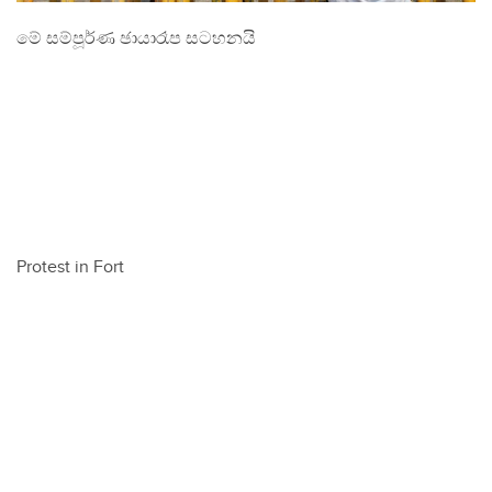
මේ සම්පූර්ණ ඡායාරෑප සටහනයි
Protest in Fort