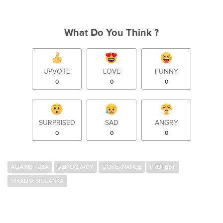
What Do You Think ?
UPVOTE
LOVE
FUNNY
0
0
0
SURPRISED
SAD
ANGRY
0
0
0
AGAINST USA
DEMOCRACY
GOVERNANCE
PROTEST
VIKALPA SRI LANKA