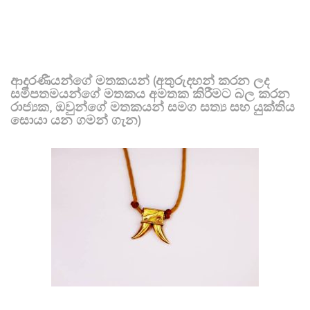
ආදරණීයන්ගේ මතකයන් (අතුරුදහන් කරන ලද
සමීපතමයන්ගේ මතකය අමතක කිරීමට බල කරන
රාජ්‍යක, ඔවුන්ගේ මතකයන් සමග සත්‍ය සහ යුක්තිය
සොයා යන ගමන් ගැන)