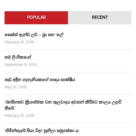
POPULAR
RECENT
සෙක්ස් ඇන්ඩ් ලව් – බ්‍රා සහ ‘ලේ’
February 15, 2016
සම ලිංගිකයෝ
September 9, 2013
පෑඩ් අඳින ගැහැනියකගේ හෘදය සාක්ෂිය
May 10, 2019
‘රහසිගතව ක්‍රියාත්මක වන කුලවාදය අවසන් කිරීමට කාලය උදාවී
තිබේ.’
February 15, 2016
‘හිමින්සැරේ පියා විදා‘ සුනිලා සමුගත්තා ය.