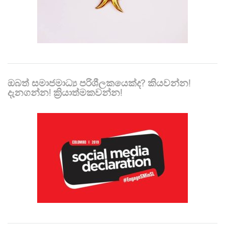
ඔබත් සමාජමාධ්‍ය පරිශීලකයෙක්ද? කියවන්න!
දැනගන්න! ක්‍රියාත්මකවන්න!