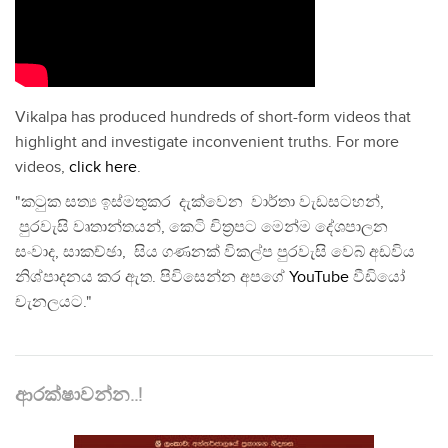
Vikalpa has produced hundreds of short-form videos that
highlight and investigate inconvenient truths. For more
videos,
click here
.
"කටුක සත්‍ය ඉස්මතුකර දැක්වෙන වාර්තා වැඩසටහන්,
පුරවැසි වෘතාන්තයන්, කෙටි චිත්‍රපට මෙන්ම දේශපාලන
සංවාද, සාකච්ඡා, සිය ගණනක් විකල්ප පුරවැසි වෙබ් අඩවිය
නිශ්පාදනය කර ඇත. පිවිසෙන්න අපගේ
YouTube
වීඩියෝ
චැනලයට."
ආරක්ෂාවන්න..!