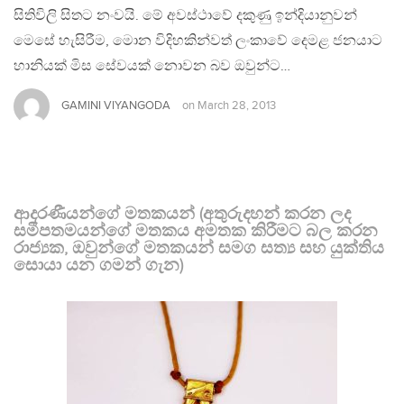
සිතිවිලි සිතට නංවයි. මේ අවස්ථාවේ දකුණු ඉන්දියානුවන්
මෙසේ හැසිරීම, මොන විදිහකින්වත් ලංකාවේ දෙමළ ජනයාට
හානියක් මිස සේවයක් නොවන බව ඔවුන්ට…
GAMINI VIYANGODA
on
March 28, 2013
ආදරණීයන්ගේ මතකයන් (අතුරුදහන් කරන ලද
සමීපතමයන්ගේ මතකය අමතක කිරීමට බල කරන
රාජ්‍යක, ඔවුන්ගේ මතකයන් සමග සත්‍ය සහ යුක්තිය
සොයා යන ගමන් ගැන)