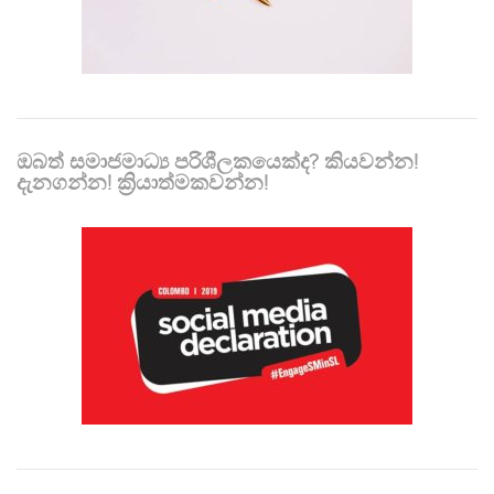
ඔබත් සමාජමාධ්‍ය පරිශීලකයෙක්ද? කියවන්න!
දැනගන්න! ක්‍රියාත්මකවන්න!