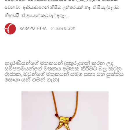
වෙනවා. ආර්යාවගෙන් කිසිම උත්තරයක් නෑ. ඒ සියල්ලෝම
නිහඬයි. ඒ අයගේ කටවල් අගුලු…
KARAPOTHTHA
on
June 8, 2011
ආදරණීයන්ගේ මතකයන් (අතුරුදහන් කරන ලද
සමීපතමයන්ගේ මතකය අමතක කිරීමට බල කරන
රාජ්‍යක, ඔවුන්ගේ මතකයන් සමග සත්‍ය සහ යුක්තිය
සොයා යන ගමන් ගැන)