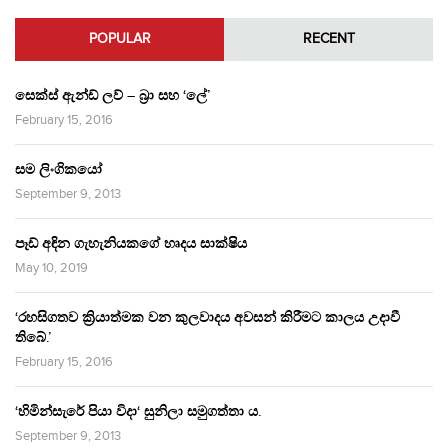
POPULAR
RECENT
සෙක්ස් ඇන්ඩ් ලව් – බ්‍රා සහ ‘ලේ’
February 15, 2016
සම ලිංගිකයෝ
September 9, 2013
පෑඩ් අඳින ගැහැනියකගේ හෘදය සාක්ෂිය
May 10, 2019
‘රහසිගතව ක්‍රියාත්මක වන කුලවාදය අවසන් කිරීමට කාලය උදාවී
තිබේ.’
February 15, 2016
‘හිමින්සැරේ පියා විදා‘ සුනිලා සමුගත්තා ය.
September 9, 2013