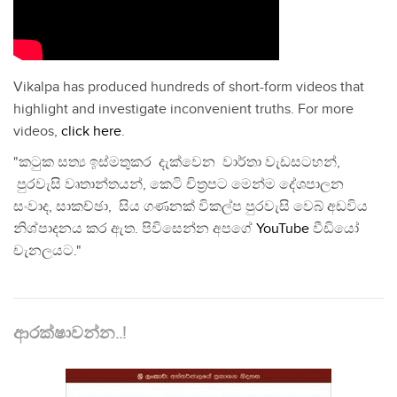
Vikalpa has produced hundreds of short-form videos that
highlight and investigate inconvenient truths. For more
videos,
click here
.
"කටුක සත්‍ය ඉස්මතුකර දැක්වෙන වාර්තා වැඩසටහන්,
පුරවැසි වෘතාන්තයන්, කෙටි චිත්‍රපට මෙන්ම දේශපාලන
සංවාද, සාකච්ඡා, සිය ගණනක් විකල්ප පුරවැසි වෙබ් අඩවිය
නිශ්පාදනය කර ඇත. පිවිසෙන්න අපගේ
YouTube
වීඩියෝ
චැනලයට."
ආරක්ෂාවන්න..!