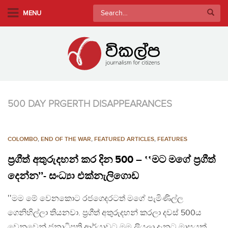
S
Search
MENU
k
for:
i
p
t
o
m
a
500 DAY PRGERTH DISAPPEARANCES
i
n
c
COLOMBO
,
END OF THE WAR
,
FEATURED ARTICLES
,
FEATURES
o
n
ප්‍රගීත් අතුරුදහන් කර දින 500 – ‛‛මට මගේ ප්‍රගීත්
t
දෙන්න’’- සංධ්‍යා එක්නැලිගොඩ
e
n
‛‛මම මේ වෙනකොට රජගෙදරටත් මගේ පැමිණිල්ල
t
ගෙනිහිල්ලා තියනවා. ප්‍රගීත් අතුරුදහන් කරලා දවස් 500ය
වෙනුවෙන් ජනාධිපති ආර්යාවට මම ලියලා දැනට මාසයක්