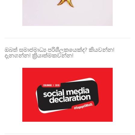
ඔබත් සමාජමාධ්‍ය පරිශීලකයෙක්ද? කියවන්න!
දැනගන්න! ක්‍රියාත්මකවන්න!