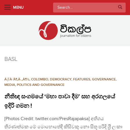
S
Search
MENU
k
for:
i
p
t
o
m
a
BASL
i
n
c
À·ƑÀ·’À¶‚À·„À¶½
,
COLOMBO
,
DEMOCRACY
,
FEATURES
,
GOVERNANCE
,
o
MEDIA
,
POLITICS AND GOVERNANCE
n
නීතිඥ සංගමයේ ‘මහා පාවා දීම’ සහ අරගලයේ
t
e
ඉදිරි ගමන !
n
[Photos Credit: twitter.com/PresRajapaksa] අතිශය
t
තීරණාත්මක මේ මොහොතේදී කිසිවකු නො සිතූ පරිදි ශ‍්‍රී ලංකා