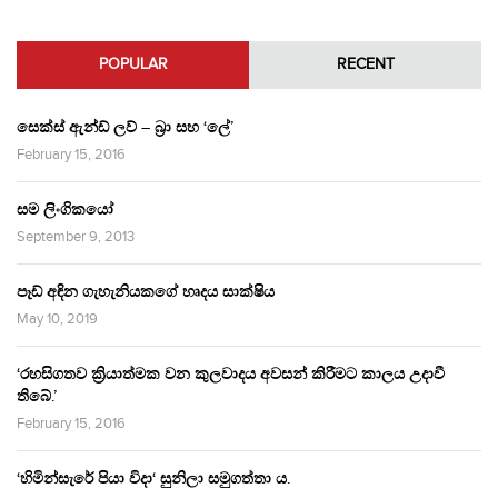
POPULAR
RECENT
සෙක්ස් ඇන්ඩ් ලව් – බ්‍රා සහ ‘ලේ’
February 15, 2016
සම ලිංගිකයෝ
September 9, 2013
පෑඩ් අඳින ගැහැනියකගේ හෘදය සාක්ෂිය
May 10, 2019
‘රහසිගතව ක්‍රියාත්මක වන කුලවාදය අවසන් කිරීමට කාලය උදාවී
තිබේ.’
February 15, 2016
‘හිමින්සැරේ පියා විදා‘ සුනිලා සමුගත්තා ය.