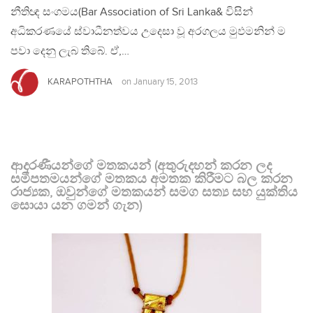
නීතිඥ සංගමය(Bar Association of Sri Lanka& විසින්
අධිකරණයේ ස්වාධීනත්වය උදෙසා වූ අරගලය මුඵමනින් ම
පවා දෙනු ලැබ තිබේ. ඒ,…
KARAPOTHTHA
on
January 15, 2013
ආදරණීයන්ගේ මතකයන් (අතුරුදහන් කරන ලද
සමීපතමයන්ගේ මතකය අමතක කිරීමට බල කරන
රාජ්‍යක, ඔවුන්ගේ මතකයන් සමග සත්‍ය සහ යුක්තිය
සොයා යන ගමන් ගැන)