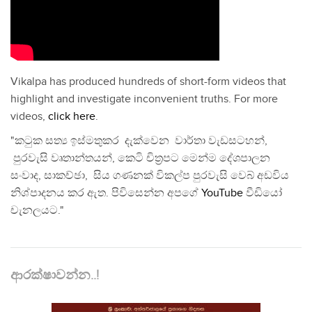
Vikalpa has produced hundreds of short-form videos that
highlight and investigate inconvenient truths. For more
videos,
click here
.
"කටුක සත්‍ය ඉස්මතුකර දැක්වෙන වාර්තා වැඩසටහන්,
පුරවැසි වෘතාන්තයන්, කෙටි චිත්‍රපට මෙන්ම දේශපාලන
සංවාද, සාකච්ඡා, සිය ගණනක් විකල්ප පුරවැසි වෙබ් අඩවිය
නිශ්පාදනය කර ඇත. පිවිසෙන්න අපගේ
YouTube
වීඩියෝ
චැනලයට."
ආරක්ෂාවන්න..!