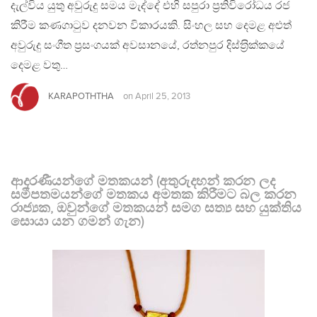
දැල්විය යුතු අවුරුදු සමය මැද්දේ එහි සපුරා ප‍්‍රතිවිරෝධය රජ
කිරීම කණගාටුව දනවන විකාරයකි. සිංහල සහ දෙමළ අළුත්
අවුරුදු සංගීත ප‍්‍රසංගයක් අවසානයේ, රත්නපුර දිස්ත‍්‍රික්කයේ
දෙමළ වතු…
KARAPOTHTHA
on
April 25, 2013
ආදරණීයන්ගේ මතකයන් (අතුරුදහන් කරන ලද
සමීපතමයන්ගේ මතකය අමතක කිරීමට බල කරන
රාජ්‍යක, ඔවුන්ගේ මතකයන් සමග සත්‍ය සහ යුක්තිය
සොයා යන ගමන් ගැන)