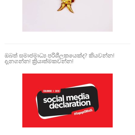
ඔබත් සමාජමාධ්‍ය පරිශීලකයෙක්ද? කියවන්න!
දැනගන්න! ක්‍රියාත්මකවන්න!