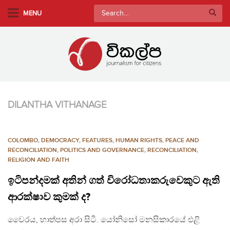
S
Search
MENU
k
for:
i
p
t
o
m
a
DILANTHA VITHANAGE
i
n
c
COLOMBO
,
DEMOCRACY
,
FEATURES
,
HUMAN RIGHTS
,
PEACE AND
o
RECONCILIATION
,
POLITICS AND GOVERNANCE
,
RECONCILIATION
,
n
RELIGION AND FAITH
t
ඉටිපන්දමක් අතින් ගත් විරෝධතාකරුවෙකුට ඇති
e
ආරක්ෂාව කුමක් ද?
n
t
වෛරය, හාත්පස අරා සිටී. යෝනිසෝ මනසිකාරයේ එළි