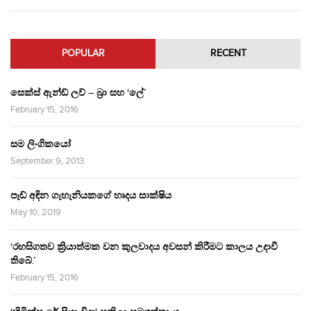
POPULAR
RECENT
සෙක්ස් ඇන්ඩ් ලව් – බ්‍රා සහ ‘ලේ’
February 15, 2016
සම ලිංගිකයෝ
September 9, 2013
පෑඩ් අඳින ගැහැනියකගේ හෘදය සාක්ෂිය
May 10, 2019
‘රහසිගතව ක්‍රියාත්මක වන කුලවාදය අවසන් කිරීමට කාලය උදාවී
තිබේ.’
February 15, 2016