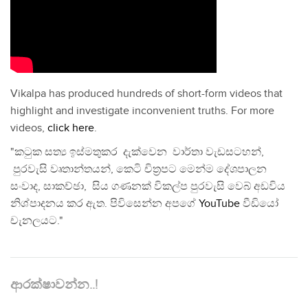
Vikalpa has produced hundreds of short-form videos that
highlight and investigate inconvenient truths. For more
videos,
click here
.
"කටුක සත්‍ය ඉස්මතුකර දැක්වෙන වාර්තා වැඩසටහන්,
පුරවැසි වෘතාන්තයන්, කෙටි චිත්‍රපට මෙන්ම දේශපාලන
සංවාද, සාකච්ඡා, සිය ගණනක් විකල්ප පුරවැසි වෙබ් අඩවිය
නිශ්පාදනය කර ඇත. පිවිසෙන්න අපගේ
YouTube
වීඩියෝ
චැනලයට."
ආරක්ෂාවන්න..!