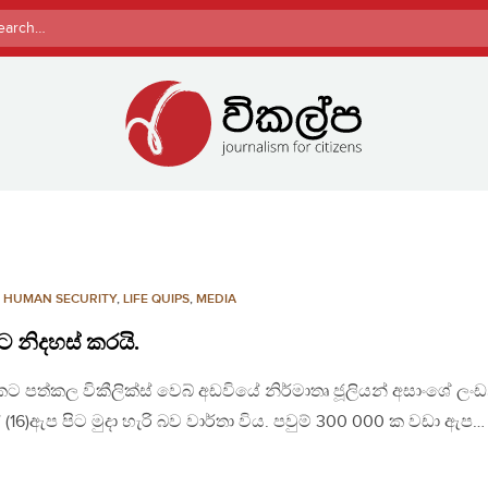
rch
,
HUMAN SECURITY
,
LIFE QUIPS
,
MEDIA
ට නිදහස් කරයි.
කල විකීලික්ස් වෙබ් අඩවියේ නිර්මාතෘ ජූලියන් අසාංශේ ලංඩ
6)ඇප පිට මුදා හැරි බව ‍වාර්තා විය. පවුම් 300 000 ක වඩා ඇප…