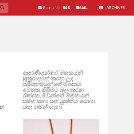
Subscribe:
RSS
|
EMAIL
ARCHIVES
ආදරණීයන්ගේ මතකයන්
(අතුරුදහන් කරන ලද
සමීපතමයන්ගේ මතකය
අමතක කිරීමට බල කරන
රාජ්‍යක, ඔවුන්ගේ මතකයන්
සමග සත්‍ය සහ යුක්තිය සොයා
යන ගමන් ගැන)
න්