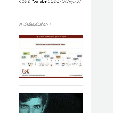
අපගේ
YouTube
වීඩියෝ චැනලයට."
ආරක්ෂාවන්න..!