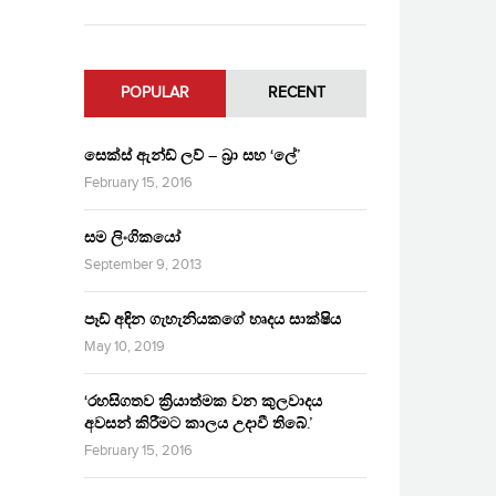
POPULAR
RECENT
සෙක්ස් ඇන්ඩ් ලව් – බ්‍රා සහ ‘ලේ’
February 15, 2016
සම ලිංගිකයෝ
September 9, 2013
පෑඩ් අඳින ගැහැනියකගේ හෘදය සාක්ෂිය
May 10, 2019
‘රහසිගතව ක්‍රියාත්මක වන කුලවාදය
අවසන් කිරීමට කාලය උදාවී තිබේ.’
February 15, 2016