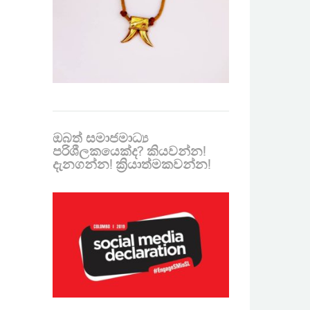
ඔබත් සමාජමාධ්‍ය
පරිශීලකයෙක්ද? කියවන්න!
දැනගන්න! ක්‍රියාත්මකවන්න!