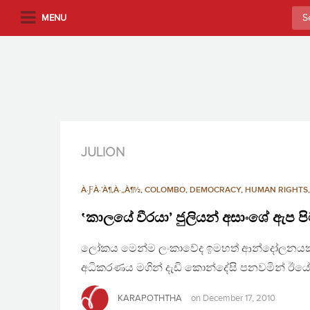
S
Sea
MENU
k
for:
i
p
t
o
m
a
i
JULION
n
c
À·ƑÀ·’À¶‚À·„À¶½
,
COLOMBO
,
DEMOCRACY
,
HUMAN RIGHTS
o
n
‛කාලයේ වීරයා’ ජුලියන් අසාංශේ ඇප පි
t
ලෝකය මෙන්ම ලංකාවේද ඉමහත් ආන්දෝලනයකට පත්
e
n
අධිකරණය මගින් දැඩි කොන්දේසි පනවමින් ඊයේ (1
t
KARAPOTHTHA
on
December 17, 2010