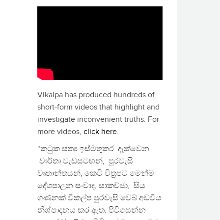
Vikalpa has produced hundreds of
short-form videos that highlight and
investigate inconvenient truths. For
more videos,
click here
.
"කටුක සත්‍ය ඉස්මතුකර දැක්වෙන
වාර්තා වැඩසටහන්, පුරවැසි
වෘතාන්තයන්, කෙටි චිත්‍රපට මෙන්ම
දේශපාලන සංවාද, සාකච්ඡා, සිය
ගණනක් විකල්ප පුරවැසි වෙබ් අඩවිය
නිශ්පාදනය කර ඇත. පිවිසෙන්න