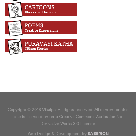
Copyright © 2016 Vikalpa. All rights reserved. All content on this
site is licensed under a Creative Commons Attribution-No
Derivative Works 3.0 License.
Web Design & Development by
SABERION