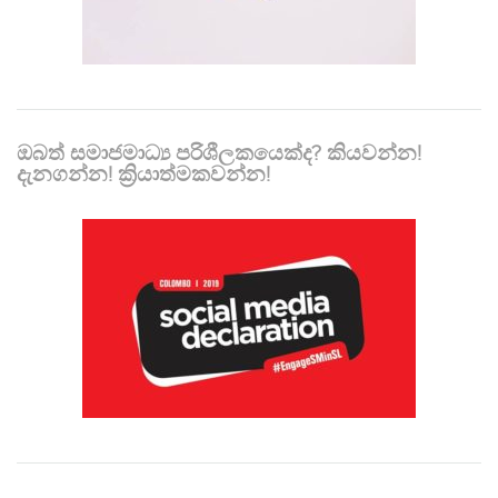
ඔබත් සමාජමාධ්‍ය පරිශීලකයෙක්ද? කියවන්න!
දැනගන්න! ක්‍රියාත්මකවන්න!