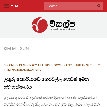
S
Search
MENU
k
for:
i
p
t
o
m
a
KIM MIL SUN
i
n
c
COLOMBO
,
DEMOCRACY
,
FEATURES
,
GOVERNANCE
,
HUMAN SECURITY
,
o
INTERNATIONAL RELATIONS
n
උතුරු කොරියාවේ ගෙරවිල්ල හෙවත් අමන
t
e
ස්වංභක්ෂණය
n
යුද්ධය අවශ්‍ය වී ඇත්තේ කාටද? දිනෙන් දින දිග ගැස්සෙමින්
t
පවතින කොරියානු අර්බුධය හමුවේ මුළු ලෝකයම බලාගෙන