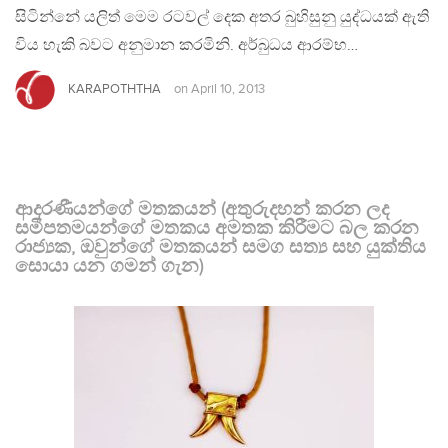
සිටින්නේ යලිත් මෙම රටවල් දෙක අතර බුහිසුනු යුද්ධයක් ඇති
විය හැකි බවට අනුමාන කරමිනි. අර්බුධය ආරම්භ…
KARAPOTHTHA
on
April 10, 2013
ආදරණීයන්ගේ මතකයන් (අතුරුදහන් කරන ලද
සමීපතමයන්ගේ මතකය අමතක කිරීමට බල කරන
රාජ්‍යක, ඔවුන්ගේ මතකයන් සමග සත්‍ය සහ යුක්තිය
සොයා යන ගමන් ගැන)