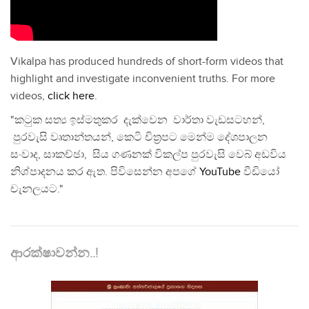
Vikalpa has produced hundreds of short-form videos that
highlight and investigate inconvenient truths. For more
videos,
click here
.
"කටුක සත්‍ය ඉස්මතුකර දැක්වෙන වාර්තා වැඩසටහන්,
පුරවැසි වෘතාන්තයන්, කෙටි චිත්‍රපට මෙන්ම දේශපාලන
සංවාද, සාකච්ඡා, සිය ගණනක් විකල්ප පුරවැසි වෙබ් අඩවිය
නිශ්පාදනය කර ඇත. පිවිසෙන්න අපගේ
YouTube
වීඩියෝ
චැනලයට."
ආරක්ෂාවන්න..!