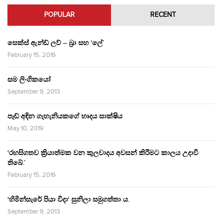
POPULAR
RECENT
සෙක්ස් ඇන්ඩ් ලව් – බ්‍රා සහ ‘ලේ’
February 15, 2016
සම ලිංගිකයෝ
September 9, 2013
පෑඩ් අඳින ගැහැනියකගේ හෘදය සාක්ෂිය
May 10, 2019
‘රහසිගතව ක්‍රියාත්මක වන කුලවාදය අවසන් කිරීමට කාලය උදාවී
තිබේ.’
February 15, 2016
‘හිමින්සැරේ පියා විදා‘ සුනිලා සමුගත්තා ය.
September 9, 2013