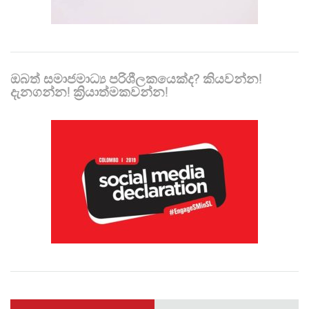
ඔබත් සමාජමාධ්‍ය පරිශීලකයෙක්ද? කියවන්න!
දැනගන්න! ක්‍රියාත්මකවන්න!