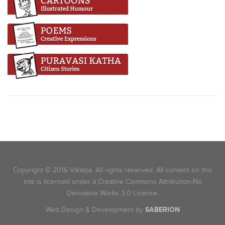
Copyright © 2016 Vikalpa. All rights reserved. All content on this
site is licensed under a Creative Commons Attribution-No
Derivative Works 3.0 License.
Web Design & Development by
SABERION