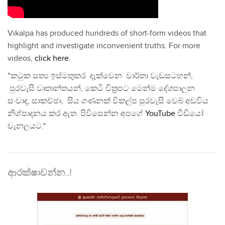
Vikalpa has produced hundreds of short-form videos that
highlight and investigate inconvenient truths. For more
videos,
click here
.
"කටුක සත්‍ය ඉස්මතුකර දැක්වෙන වාර්තා වැඩසටහන්,
පුරවැසි වෘතාන්තයන්, කෙටි චිත්‍රපට මෙන්ම දේශපාලන
සංවාද, සාකච්ඡා, සිය ගණනක් විකල්ප පුරවැසි වෙබ් අඩවිය
නිශ්පාදනය කර ඇත. පිවිසෙන්න අපගේ
YouTube
වීඩියෝ
චැනලයට."
ආරක්ෂාවන්න..!