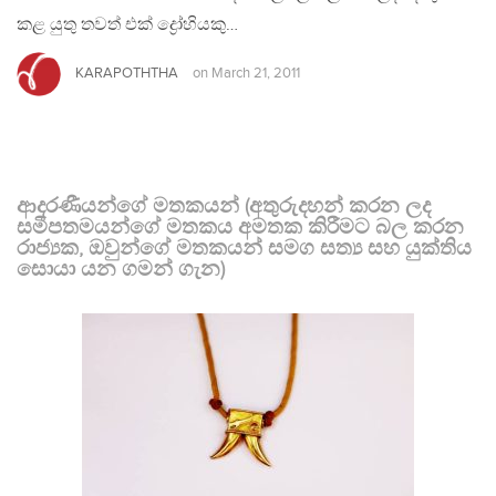
කළ යුතු තවත් එක් ද්‍රෝහියකු…
KARAPOTHTHA
on
March 21, 2011
ආදරණීයන්ගේ මතකයන් (අතුරුදහන් කරන ලද
සමීපතමයන්ගේ මතකය අමතක කිරීමට බල කරන
රාජ්‍යක, ඔවුන්ගේ මතකයන් සමග සත්‍ය සහ යුක්තිය
සොයා යන ගමන් ගැන)