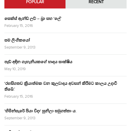
POPULAR
RECENT
සෙක්ස් ඇන්ඩ් ලව් – බ්‍රා සහ ‘ලේ’
February 15, 2016
සම ලිංගිකයෝ
September 9, 2013
පෑඩ් අඳින ගැහැනියකගේ හෘදය සාක්ෂිය
May 10, 2019
‘රහසිගතව ක්‍රියාත්මක වන කුලවාදය අවසන් කිරීමට කාලය උදාවී
තිබේ.’
February 15, 2016
‘හිමින්සැරේ පියා විදා‘ සුනිලා සමුගත්තා ය.
September 9, 2013