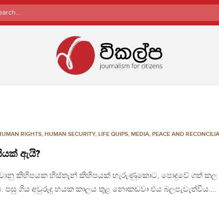
rch
HUMAN RIGHTS
,
HUMAN SECURITY
,
LIFE QUIPS
,
MEDIA
,
PEACE AND RECONCILI
සියක් ඇයි?
 වකවානු කිහිපයක හිස්තැන් කිහිපයක් හැරුණුකොට, පොදුවේ ගත් කල
. පසු ගිය අවුරුදු හයක කාලය තුළ නොකඩවා එය බලපැවැත්වීය….