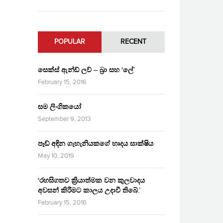
POPULAR
RECENT
සෙක්ස් ඇන්ඩ් ලව් – බ්‍රා සහ ‘ලේ’
February 15, 2016
සම ලිංගිකයෝ
September 9, 2013
පෑඩ් අඳින ගැහැනියකගේ හෘදය සාක්ෂිය
May 10, 2019
‘රහසිගතව ක්‍රියාත්මක වන කුලවාදය
අවසන් කිරීමට කාලය උදාවී තිබේ.’
February 15, 2016