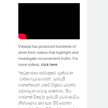
Vikalpa has produced hundreds of
short-form videos that highlight and
investigate inconvenient truths. For
more videos,
click here
.
"කටුක සත්‍ය ඉස්මතුකර දැක්වෙන
වාර්තා වැඩසටහන්, පුරවැසි
වෘතාන්තයන්, කෙටි චිත්‍රපට මෙන්ම
දේශපාලන සංවාද, සාකච්ඡා, සිය
ගණනක් විකල්ප පුරවැසි වෙබ් අඩවිය
නිශ්පාදනය කර ඇත. පිවිසෙන්න