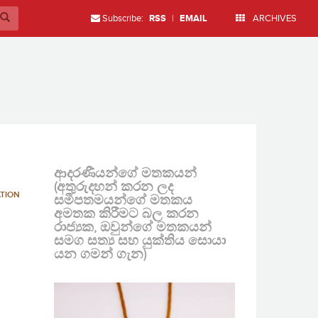
Subscribe:
RSS
|
EMAIL
ARCHIVES
ආදරණීයන්ගේ මතකයන්
(අතුරුදහන් කරන ලද
ATION
සමීපතමයන්ගේ මතකය
අමතක කිරීමට බල කරන
රාජ්‍යක, ඔවුන්ගේ මතකයන්
සමග සත්‍ය සහ යුක්තිය සොයා
යන ගමන් ගැන)