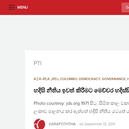
S
Sea
MENU
k
for:
i
p
t
o
m
a
i
PTI
n
c
À·ƑÀ·’À¶‚À·„À¶½
,
COLOMBO
,
DEMOCRACY
,
GOVERNANCE
,
o
n
හදිසි නීතිය ඉවත් කිරීමට මෙච්චර හදිස්
t
Photo courtesy: jds.org 1971 සිට, සීමිත කාල
e
n
ලංකාව පාලනය කර ඇත්තේ හදිසි නීතිය යටතේ ය
t
KARAPOTHTHA
on
September 13, 2011