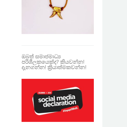
ඔබත් සමාජමාධ්‍ය
පරිශීලකයෙක්ද? කියවන්න!
දැනගන්න! ක්‍රියාත්මකවන්න!