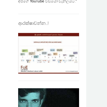
අපගේ
YouTube
වීඩියෝ චැනලයට."
ආරක්ෂාවන්න..!