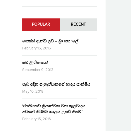
POPULAR
RECENT
සෙක්ස් ඇන්ඩ් ලව් – බ්‍රා සහ ‘ලේ’
February 15, 2016
සම ලිංගිකයෝ
September 9, 2013
පෑඩ් අඳින ගැහැනියකගේ හෘදය සාක්ෂිය
May 10, 2019
‘රහසිගතව ක්‍රියාත්මක වන කුලවාදය
අවසන් කිරීමට කාලය උදාවී තිබේ.’
February 15, 2016