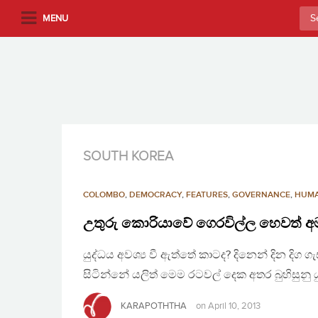
S
Sea
MENU
k
for:
i
p
t
o
m
a
i
SOUTH KOREA
n
c
COLOMBO
,
DEMOCRACY
,
FEATURES
,
GOVERNANCE
,
HUMA
o
n
උතුරු කොරියාවේ ගෙරවිල්ල හෙවත් 
t
යුද්ධය අවශ්‍ය වී ඇත්තේ කාටද? දිනෙන් දින ද
e
n
සිටින්නේ යලිත් මෙම රටවල් දෙක අතර බුහිසුනු 
t
KARAPOTHTHA
on
April 10, 2013