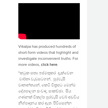
Vikalpa has produced hundreds of
short-form videos that highlight and
investigate inconvenient truths. For
more videos,
click here
.
"කටුක සත්‍ය ඉස්මතුකර දැක්වෙන
වාර්තා වැඩසටහන්, පුරවැසි
වෘතාන්තයන්, කෙටි චිත්‍රපට මෙන්ම
දේශපාලන සංවාද, සාකච්ඡා, සිය
ගණනක් විකල්ප පුරවැසි වෙබ් අඩවිය
නිශ්පාදනය කර ඇත. පිවිසෙන්න