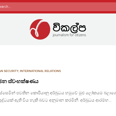
rch
N SECURITY
,
INTERNATIONAL RELATIONS
අමන ස්වංභක්ෂණය
ිග ගැස්සෙමින් පවතින කොරියානු අර්බුධය හමුවේ මුළු ලෝකයම බලා
යුද්ධයක් ඇති විය හැකි බවට අනුමාන කරමිනි. අර්බුධය ආරම්භ…