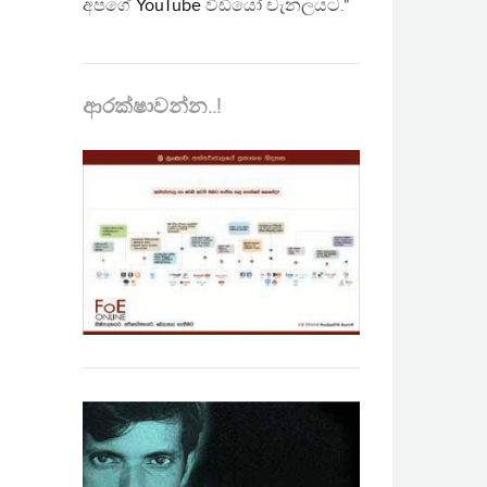
අපගේ
YouTube
වීඩියෝ චැනලයට."
ආරක්ෂාවන්න..!