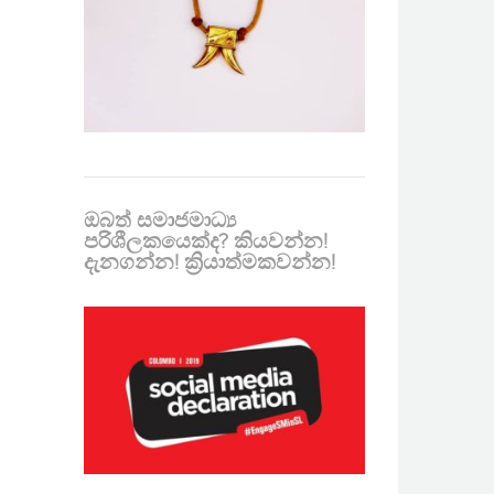
ඔබත් සමාජමාධ්‍ය
පරිශීලකයෙක්ද? කියවන්න!
දැනගන්න! ක්‍රියාත්මකවන්න!