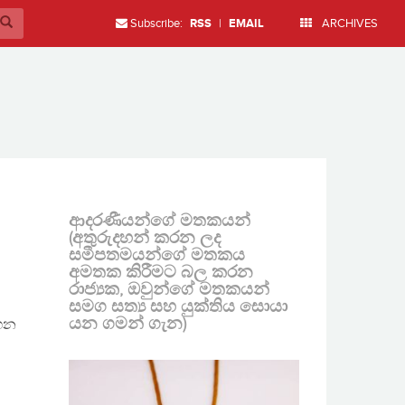
Subscribe:
RSS
|
EMAIL
ARCHIVES
ආදරණීයන්ගේ මතකයන්
(අතුරුදහන් කරන ලද
සමීපතමයන්ගේ මතකය
අමතක කිරීමට බල කරන
රාජ්‍යක, ඔවුන්ගේ මතකයන්
සමග සත්‍ය සහ යුක්තිය සොයා
යන ගමන් ගැන)
ගෙන