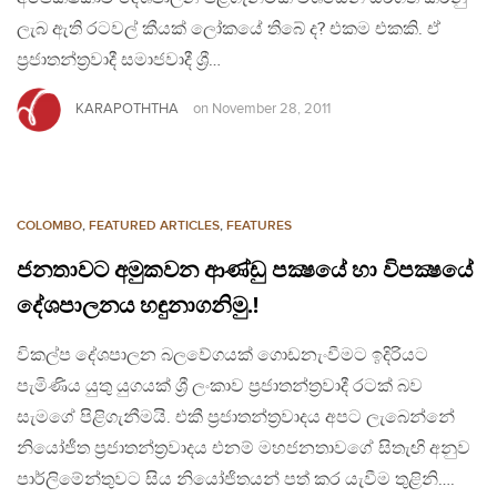
ලැබ ඇති රටවල් කීයක් ලෝකයේ තිබේ ද? එකම එකකි. ඒ
ප්‍රජාතන්ත්‍රවාදී සමාජවාදී ශ්‍රී…
KARAPOTHTHA
on
November 28, 2011
COLOMBO
,
FEATURED ARTICLES
,
FEATURES
ජනතාවට අමුකවන ආණ්ඩු පක්‍ෂයේ හා විපක්‍ෂයේ
දේශපාලනය හඳුනාගනිමු.!
විකල්ප දේශපාලන බලවේගයක් ගොඩනැංවීමට ඉදිරියට
පැමිණිය යුතු යුගයක් ශ්‍රී ලංකාව ප්‍රජාතන්ත්‍රවාදී රටක් බව
සැමගේ පිළිගැනීමයි. එකී ප්‍රජාතන්ත්‍රවාදය අපට ලැබෙන්නේ
නියෝජීත ප්‍රජාතන්ත්‍රවාදය එනම් මහජනතාවගේ සිතැඟි අනුව
පාර්ලිමේන්තුවට සිය නියෝජිතයන් පත් කර යැවීම තුළිනි….