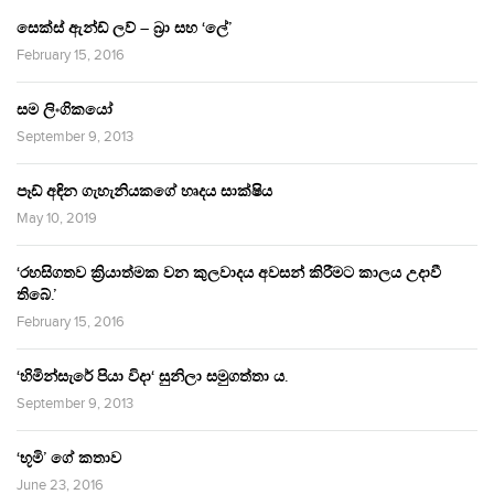
සෙක්ස් ඇන්ඩ් ලව් – බ්‍රා සහ ‘ලේ’
February 15, 2016
සම ලිංගිකයෝ
September 9, 2013
පෑඩ් අඳින ගැහැනියකගේ හෘදය සාක්ෂිය
May 10, 2019
‘රහසිගතව ක්‍රියාත්මක වන කුලවාදය අවසන් කිරීමට කාලය උදාවී
තිබේ.’
February 15, 2016
‘හිමින්සැරේ පියා විදා‘ සුනිලා සමුගත්තා ය.
September 9, 2013
‘භූමි’ ගේ කතාව
June 23, 2016