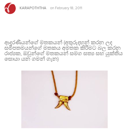
KARAPOTHTHA
on
February 18, 2011
ආදරණීයන්ගේ මතකයන් (අතුරුදහන් කරන ලද
සමීපතමයන්ගේ මතකය අමතක කිරීමට බල කරන
රාජ්‍යක, ඔවුන්ගේ මතකයන් සමග සත්‍ය සහ යුක්තිය
සොයා යන ගමන් ගැන)