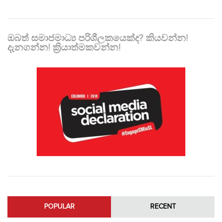
ඔබත් සමාජමාධ්‍ය පරිශීලකයෙක්ද? කියවන්න!
දැනගන්න! ක්‍රියාත්මකවන්න!
POPULAR
RECENT