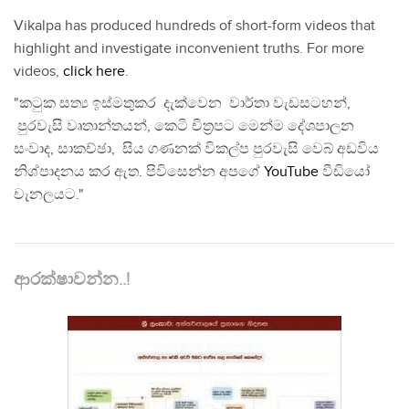
Vikalpa has produced hundreds of short-form videos that
highlight and investigate inconvenient truths. For more
videos,
click here
.
"කටුක සත්‍ය ඉස්මතුකර දැක්වෙන වාර්තා වැඩසටහන්,
පුරවැසි වෘතාන්තයන්, කෙටි චිත්‍රපට මෙන්ම දේශපාලන
සංවාද, සාකච්ඡා, සිය ගණනක් විකල්ප පුරවැසි වෙබ් අඩවිය
නිශ්පාදනය කර ඇත. පිවිසෙන්න අපගේ
YouTube
වීඩියෝ
චැනලයට."
ආරක්ෂාවන්න..!