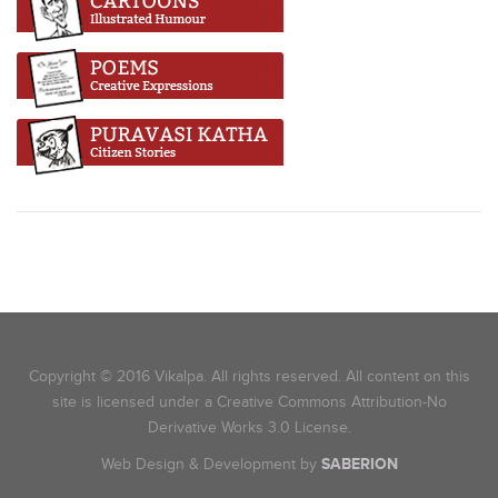
Copyright © 2016 Vikalpa. All rights reserved. All content on this
site is licensed under a Creative Commons Attribution-No
Derivative Works 3.0 License.
Web Design & Development by
SABERION