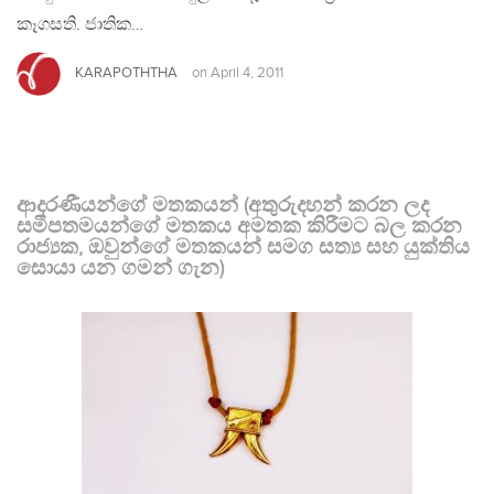
කෑගසති. ජාතික…
KARAPOTHTHA
on
April 4, 2011
ආදරණීයන්ගේ මතකයන් (අතුරුදහන් කරන ලද
සමීපතමයන්ගේ මතකය අමතක කිරීමට බල කරන
රාජ්‍යක, ඔවුන්ගේ මතකයන් සමග සත්‍ය සහ යුක්තිය
සොයා යන ගමන් ගැන)