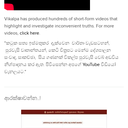
Vikalpa has produced hundreds of short-form videos that
highlight and investigate inconvenient truths. For more
videos,
click here
.
"කටුක සත්‍ය ඉස්මතුකර දැක්වෙන වාර්තා වැඩසටහන්,
පුරවැසි වෘතාන්තයන්, කෙටි චිත්‍රපට මෙන්ම දේශපාලන
සංවාද, සාකච්ඡා, සිය ගණනක් විකල්ප පුරවැසි වෙබ් අඩවිය
නිශ්පාදනය කර ඇත. පිවිසෙන්න අපගේ
YouTube
වීඩියෝ
චැනලයට."
ආරක්ෂාවන්න..!