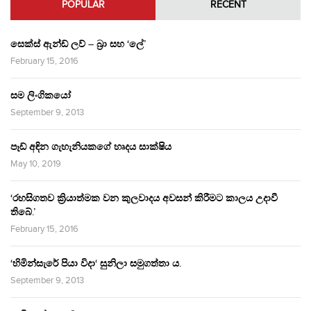
POPULAR
RECENT
සෙක්ස් ඇන්ඩ් ලව් – බ්‍රා සහ ‘ලේ’
February 15, 2016
සම ලිංගිකයෝ
September 9, 2013
පෑඩ් අඳින ගැහැනියකගේ හෘදය සාක්ෂිය
May 10, 2019
‘රහසිගතව ක්‍රියාත්මක වන කුලවාදය අවසන් කිරීමට කාලය උදාවී
තිබේ.’
February 15, 2016
‘හිමින්සැරේ පියා විදා‘ සුනිලා සමුගත්තා ය.
September 9, 2013