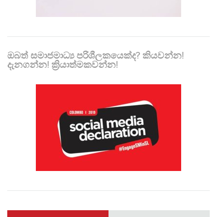
ඔබත් සමාජමාධ්‍ය පරිශීලකයෙක්ද? කියවන්න!
දැනගන්න! ක්‍රියාත්මකවන්න!