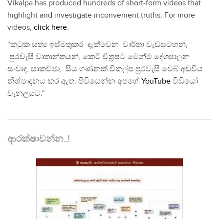
Vikalpa has produced hundreds of short-form videos that
highlight and investigate inconvenient truths. For more
videos,
click here
.
"කටුක සත්‍ය ඉස්මතුකර දැක්වෙන වාර්තා වැඩසටහන්,
පුරවැසි වෘතාන්තයන්, කෙටි චිත්‍රපට මෙන්ම දේශපාලන
සංවාද, සාකච්ඡා, සිය ගණනක් විකල්ප පුරවැසි වෙබ් අඩවිය
නිශ්පාදනය කර ඇත. පිවිසෙන්න අපගේ
YouTube
වීඩියෝ
චැනලයට."
ආරක්ෂාවන්න..!