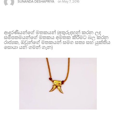
SUNANDA DESHAPRIYA
on
May 7, 2016
ආදරණීයන්ගේ මතකයන් (අතුරුදහන් කරන ලද
සමීපතමයන්ගේ මතකය අමතක කිරීමට බල කරන
රාජ්‍යක, ඔවුන්ගේ මතකයන් සමග සත්‍ය සහ යුක්තිය
සොයා යන ගමන් ගැන)