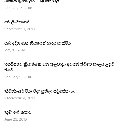
සෙක්ස් ඇන්ඩ් ලව් – බ්‍රා සහ ‘ලේ’
February 15, 2016
සම ලිංගිකයෝ
September 9, 2013
පෑඩ් අඳින ගැහැනියකගේ හෘදය සාක්ෂිය
May 10, 2019
‘රහසිගතව ක්‍රියාත්මක වන කුලවාදය අවසන් කිරීමට කාලය උදාවී
තිබේ.’
February 15, 2016
‘හිමින්සැරේ පියා විදා‘ සුනිලා සමුගත්තා ය.
September 9, 2013
‘භූමි’ ගේ කතාව
June 23, 2016