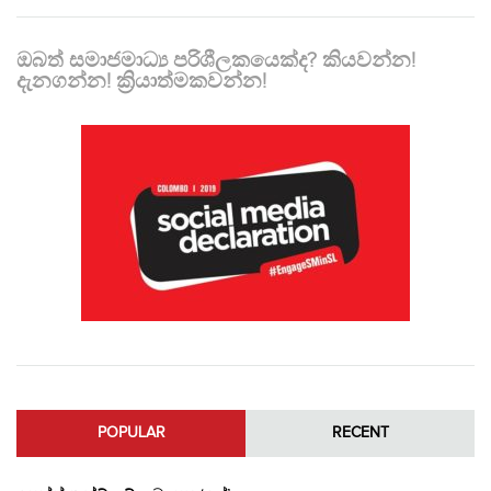
ඔබත් සමාජමාධ්‍ය පරිශීලකයෙක්ද? කියවන්න!
දැනගන්න! ක්‍රියාත්මකවන්න!
POPULAR
RECENT