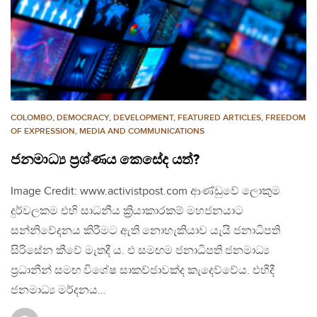
COLOMBO
,
DEMOCRACY
,
DEVELOPMENT
,
FEATURED ARTICLES
,
FREEDOM
OF EXPRESSION
,
MEDIA AND COMMUNICATIONS
ජනමාධ්‍ය ප්‍රශ්ණය කෙසේද යත්?
Image Credit: www.activistpost.com ආණ්ඩුවේ ලොකුම
දුර්වලකම එහි සාධනීය ක්‍රියාකාරකම් මහජනයාට
සන්නිවේදනය කිරීමට ඇති නොහැකියාව යැයි ජනාධිපති
සිරිසේන කීවේ මැතදී ය. එ සමඟම ජනාධිපති ජනමාධ්‍ය
ප්‍රධානීන් සමඟ විශේෂ සාකච්ජාවක්ද කැදෙව්වේය. එහීදී
ජනමාධ්‍ය මර්දනය…