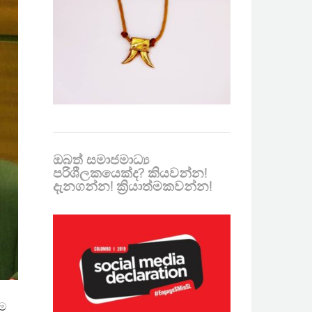
ඔබත් සමාජමාධ්‍ය
පරිශීලකයෙක්ද? කියවන්න!
දැනගන්න! ක්‍රියාත්මකවන්න!
 ම