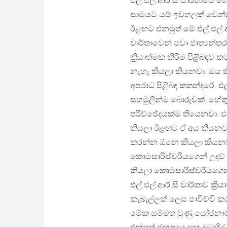
එල්.එල්.ආර්.සී වාර්තාවේ 
සාමයට යම් ඉවහලක් වෙන්න
ඊළඟට එනමුත් මේ එල්.එල්.ආ
වාර්තාවෙන් පවා ජාත්‍යන්තර
ක්‍රියාත්මක කිරීම පිළිබඳව 
නැහැ කියලා කියනවා. ඔය 
අපරාධ පිළිබඳ කතන්දරේ. එ
සහමුලින්ම බොරුවක්. හේතුව
පරිච්ඡේදයක්ම තියෙනවා. එල
කියලා ඊළඟට ඒ අය කියනවා.
කරන්න ඕනෙ කියලා කියනවා
කොමසාරිස්වරියගෙන් උදව් 
කියලා කොමසාරිස්වරියගෙන
එල්.එල්.ආර්.සී වාර්තාව ක
කැබැල්ලක් ලෙස පාවිච්චි ක
මේක සම්මත වුණු යෝජනාව 