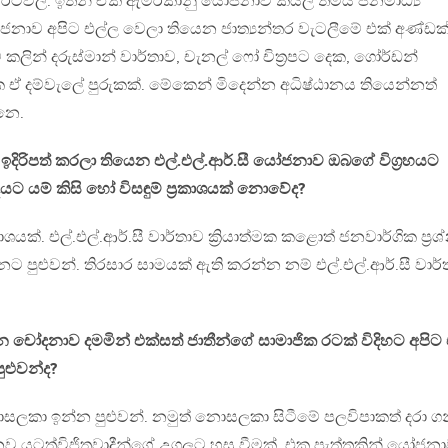
රටවල්. ඉතින් ඒ්ක ඇමරිකානු යෝජනාව කියල තමයි ජනමාධ්‍ය
ජනාව අපිට එල්ල වෙලා තියෙන ජාත්‍යන්තර වැටලීමේ එක් අණ්ඩක
කලින් දරුස්මාන් වාර්තාව, චැනල් ෆෝ චිත්‍රපට දෙක, ගෝර්ඩන්
 ඒ දම්වැලේ පුරුකක්. මේකෙන් මිදෙන්න අධිෂ්ඨානය තියෙන්නත්
නෙ.
ඉදිරිපත් කරලා තියෙන එල්.එල්.ආර්.සී යෝජනාව ඔබගේ විග්‍රහයට
යට යම් කිසි හෝ විසඳුම් ප්‍රකාශයක් නොවේද?
කාශයක්. එල්.එල්.ආර්.සී වාර්තාව ක්‍රියාත්මක කළොත් ජනවාර්ගික ප්‍ර
ුළුවන්. තිරසාර සාමයක් ඇති කරන්න නම් එල්.එල්.ආර්.සී වාර්
කියන චෝදනාව දමමින් එක්සත් ජාතීන්ගේ සාමාජික රටක් විදිහට අපිට
ළුවන්ද?
කා ඉන්න පුළුවන්. නමුත් නොසලකා සිටීමේ පලවිපාකත් දරා ග
 යටත්විජිතවාදීන්ගේ උගුලට හසු වීමක්. එක පැත්තකින් යෝජන