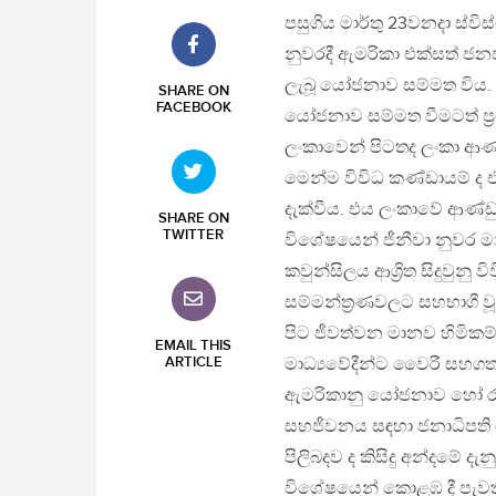
පසුගිය මාර්තු 23වනදා ස්වි
නුවරදී ඇමරිකා එක්සත් ජන
ලැබූ යෝජනාව සම්මත විය.
SHARE ON
FACEBOOK
යෝජනාව සම්මත වීමටත් ප්‍
ලංකාවෙන් පිටතද ලංකා ආ
මෙන්ම විවිධ කණ්ඩායම් ද එය
දැක්වීය. එය ලංකාවේ ආණ්ඩු 
SHARE ON
TWITTER
විශේෂයෙන් ජීනීවා නුවර ම
කවුන්සිලය ආශ්‍රිත සිදුවුනු ව
සම්මන්ත්‍රණවලට සහභාගී ව
පිට ජීවත්වන මානව හිමික
EMAIL THIS
ARTICLE
මාධ්‍යවේදීන්ට වෛරී සහගත 
ඇමරිකානු යෝජනාව හෝ රජ
සහජීවනය සඳහා ජනාධිපති
පිලිබදව ද කිසිදු අන්දමේ ද
විශේෂයෙන් කොළඹ දී පැවති 