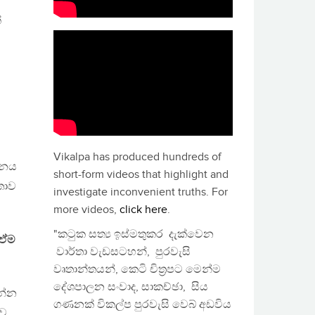
්
Vikalpa has produced hundreds of
ශ්නය
short-form videos that highlight and
තාව
investigate inconvenient truths. For
more videos,
click here
.
"කටුක සත්‍ය ඉස්මතුකර දැක්වෙන
 ඒම
වාර්තා වැඩසටහන්, පුරවැසි
වෘතාන්තයන්, කෙටි චිත්‍රපට මෙන්ම
දේශපාලන සංවාද, සාකච්ඡා, සිය
න්න
ගණනක් විකල්ප පුරවැසි වෙබ් අඩවිය
ාව