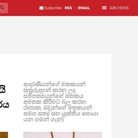
Subscribe:
RSS
|
EMAIL
ARCHIVES
ආදරණීයන්ගේ මතකයන්
යි
(අතුරුදහන් කරන ලද
සමීපතමයන්ගේ මතකය
අමතක කිරීමට බල කරන
ර්ය
රාජ්‍යක, ඔවුන්ගේ මතකයන්
සමග සත්‍ය සහ යුක්තිය සොයා
යන ගමන් ගැන)