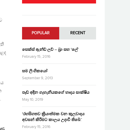
ව
POPULAR
RECENT
ති
සෙක්ස් ඇන්ඩ් ලව් – බ්‍රා සහ ‘ලේ’
කළද
February 15, 2016
සම ලිංගිකයෝ
September 9, 2013
නය
ක
පෑඩ් අඳින ගැහැනියකගේ හෘදය සාක්ෂිය
.
May 10, 2019
‘රහසිගතව ක්‍රියාත්මක වන කුලවාදය
අවසන් කිරීමට කාලය උදාවී තිබේ.’
February 15, 2016
ුණ