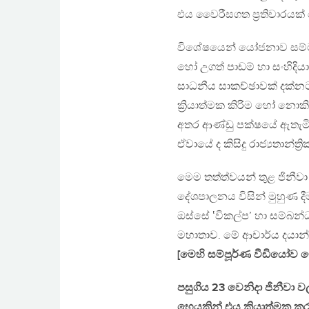
එය වෛරීසගත ප්‍රතිචාරයක් ල
විශේෂයෙන් යෝජනාව සම්මත 
හෝ උගත් පාඩම් හා සංහිදිය
සාධනීය සාකච්ඡාවක් දක්
ක්‍රියාත්මක කිරිම හෝ නොකිරී
අතර ආණ්ඩු පක්ෂයේ ඇතැමි න
ඒවායේ ද කිසිදු රාජ්‍යතාන්ත
මෙම තත්ත්වයන් තුළ ජිනීව
දේශපාලනය විසින් මුහුණ දී
ඔස්සේ ‛විකල්ප’ හා සම්බන්ධ 
මහාතාව. මේ ආචාර්ය දයාන
[මෙහි සම්පූර්ණ වීඩියෝව
පසුගිය 23 වෙනිදා ජිනීවා
හෙයකින් එය ක්‍රියාත්මක 