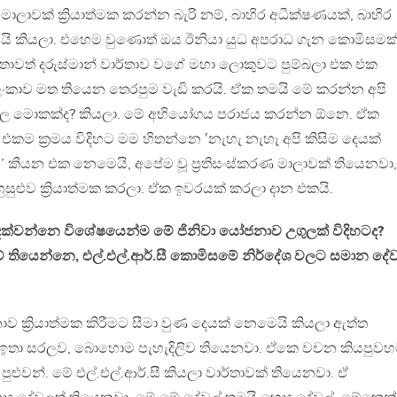
 මාලාවක් ක්‍රියාත්මක කරන්න බැරි නම්, බාහිර අධීක්ෂණයක්, බාහිර
ි කියලා. එහෙම වුණොත් ඔය ඊනියා යුධ අපරාධ ගැන කොමිසමක
ර්තාවත් දරුස්මාන් වාර්තාව වගේ මහා ලොකුවට පුම්බලා එක එක
කාව මත තියෙන තෙරපුම වැඩි කරයි. ඒක තමයි මේ කරන්න අපි
ුල මොකක්ද? කියලා. මේ අභියෝගය පරාජය කරන්න ඕනෙ. ඒක
 ක්‍රමය විදිහට මම හිතන්නෙ ‛නැහැ නැහැ අපි කිසිම දෙයක්
ි’ කියන එක නෙමෙයි, අපේම වූ ප්‍රතිසංස්කරණ මාලාවක් තියෙනවා
ුහුසුළුව ක්‍රියාත්මක කරලා. ඒක ඉවරයක් කරලා දාන එකයි.
 දක්වන්නෙ විශේෂයෙන්ම මේ ජිනිවා යෝජනාව උගුලක් විදිහටද?
තියෙන්නෙ, එල්.එල්.ආර්.සී කොමිසමේ නිර්දේශ වලට සමාන දේව
ව ක්‍රියාත්මක කිරීමට සීමා වුණ දෙයක් නෙමෙයි කියලා ඇත්ත
තා සරලව, බොහොම පැහැදිලිව තියෙනවා. ඒකෙ වචන කියපුව
ුළුවන්. මේ එල්.එල්.ආර්.සී කියලා වාර්තාවක් තියෙනවා. ඒ