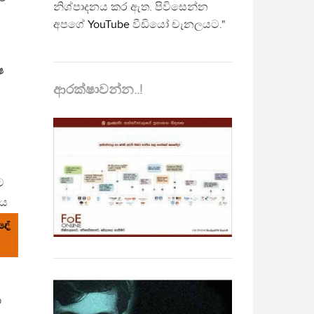
නිශ්පාදනය කර ඇත. පිවිසෙන්න
අපගේ
YouTube
වීඩියෝ චැනලයට."
ෂ
ආරක්ෂාවන්න..!
ට
ජය
ා