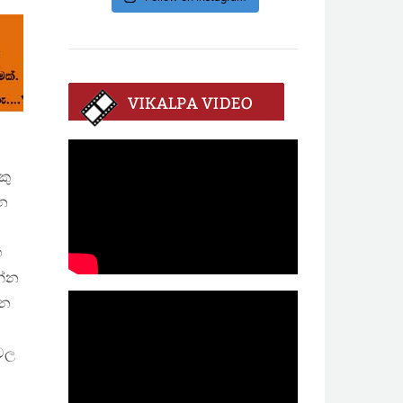
කු
්න
හ
න්න
නෙ
 වල