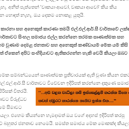
. අනිත් පැත්තෙන් ‛වෘකයා ආවෝ, වෘකයා ආවෝ’ කිය කිය
න හොඳත් නැහැ. ඔය දෙකම නොකළ යුතුයි.
 කාරනා සහ අනෙකුත් කාරණා තමයි එල්.එල්.ආර්.සී වාර්තාවේ ලක්
වාර්තාවට සිංහල සමාජය එල්ල කරන්නෙ තරමක සෘණාත්මක සහ
එහෙම වුණාම දෙමළ ජනතාව සහ අනෙකුත් කණ්ඩායම් මේක යම් කිසි
ත් ඒකෙන් අපිට සංහිදියාවට ඇතිකරගන්න හැකි වෙයි කියලා ඔබට
ර මේක සම්බන්ධයෙන් සෘණාත්මක ප්‍රතිචාරයක් ඇති වුණා කියන එක
.එල්.ආර්.සී වාර්තාවට විවේචන ඉදිරිපත් කරන්නෙ
දකුණෙ සමා
ිරිසක් විතරයි.
තාවට විරුද්ධව
මේ සීමාවට
කියලා. එහෙම කියන්නෙ හැමදාමත් ඔය වගේ අදහස් ඉදිරිපත් කරපු
 රටේ බහුතර ජනතාව නෙමෙයි. සමස්ත සමාජය මේක මොකක්ද කියල