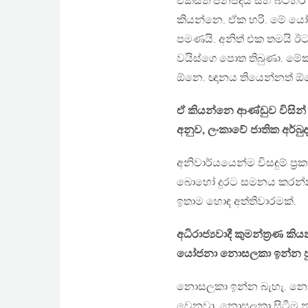
එක්සත් ජනපදය සහ බටහිර 
කියන්නෙ. ඒක හරි. මේ යෝ
පමණයි. අනිත් එක තමයි ඊට 
වයිස්ගෙ පොත තිබුණා. මේක
ඕනෙ. ඥානය තියෙන්නත් ඕ
ඒ කියන්නෙ ආණ්ඩුව විසින් 
අනුව, ලංකාවේ ජාතික අර්බුද
අනිවාර්යයෙන්ම විසඳුම් ප්‍ර
බොහෝ දුරට සමනය කරන්නට ප
ඉතාම හොඳ අත්තිවාරමක්.
අධිරාජ්‍යවාදී කුමන්ත්‍රණ 
යෝජනා නොසලකා ඉන්න පු
නොසලකා ඉන්න බැහැ. නොසල
වෙනවා. නොසලකා සිටීම නව