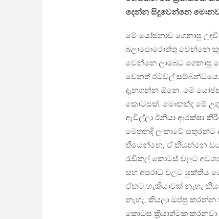
දෙන්න සිදුවෙන්නෙ මොන
මේ යෝජනාව ගෙනාපු උදව
බලාපොරොත්තු වෙන්නෙ කු
වෙන්නෙ ලාබෙට ගෙනාපු ය
වෙනත් රටවල් සම්බන්ධයෙන
දැනගන්න ඕනෙ. මේ යෝජ
කොටසක්. මොකක්ද මේ උගු
ඇවිල්ලා ඊනියා ආරක්ෂා කිර
මෙතනදි ලංකාවේ සතුරන්ට අ
තියෙන්නෙ, ඒ කියන්නෙ ඩ
රැඩිකල් කොටස් වලට අවශ්‍
සහ අපරාධ වලට යුක්තිය ග
ඒකට හැකියාවක් නැහැ කියන
නැහැ, කියලා ඔප්පු කරන්
කොටස ක්‍රියාත්මක කරනවා