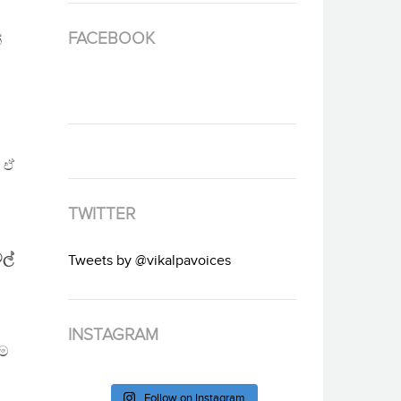
FACEBOOK
්
, ඒ
TWITTER
ල්
Tweets by @vikalpavoices
INSTAGRAM
හම
Follow on Instagram