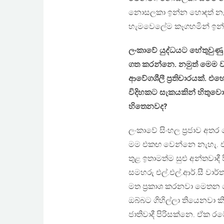
නොසලකා ඉන්න හොඳත් නැහැ
හැමවෙලේම කෑගහමින් ඉන්
ලංකාවේ යුද්ධයට හේතුවුණු
ගත කරන්නෙ. නමුත් මෙම 
ආවේගශීලී ප්‍රතිචාරයක්. 
විදිහකට සැකයකින් හිතුවො
හිතෙනවද?
ලංකාවේ සිංහල ප්‍රජාව අත
මම එකඟ වෙන්නෙ නැහැ. එල්
තුළ ඉතාමත්ම සුළු අන්තවාදී ප
සමහරු එල්.එල්.ආර්.සී වාර්
මත ප්‍රකාශ කරනවා මෙතන 
ඔබ්බට ගිහිල්ලා තියෙනවා 
ජාතිවාදී පිරිසක්නෙ. ඒක