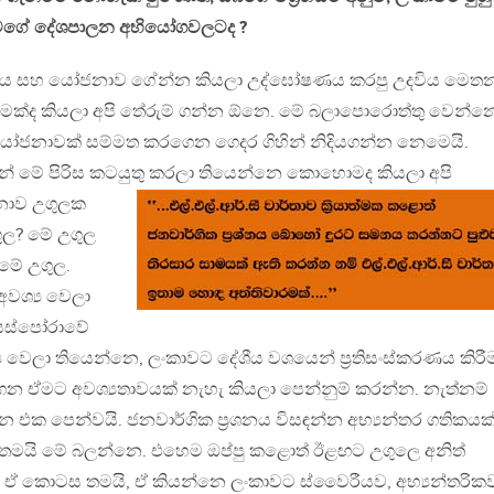
වගේ දේශපාලන අභියෝගවලටද ?
ිය සහ යෝජනාව ගේන්න කියලා උද්ඝෝෂණය කරපු උදවිය මෙත
මක්ද කියලා අපි තේරුම් ගන්න ඕනෙ. මේ බලාපොරොත්තු වෙන්න
ෝජනාවක් සම්මත කරගෙන ගෙදර ගිහින් නිදියගන්න නෙමෙයි.
් මේ පිරිස කටයුතු කරලා
තියෙන්නෙ කොහොමද කියලා අපි
නාව උගුලක
ල? මේ උගුල
ීමේ උගුල.
වශ්‍ය වෙලා
යස්පෝරාවේ
ය වෙලා තියෙන්නෙ, ලංකාවට දේශීය වශයෙන් ප්‍රතිසංස්කරණය කිර
ෙන ඒමට අවශ්‍යතාවයක් නැහැ කියලා පෙන්නුම් කරන්න. නැත්නම්
 එක පෙන්වයි. ජනවාර්ගික ප්‍රශනය විසඳන්න අභ්‍යන්තර ගතිකයක
න තමයි මේ බලන්නෙ. එහෙම ඔප්පු කළොත් ඊළඟට උගුලෙ අනිත්
. ඒ කොටස තමයි, ඒ කියන්නෙ ලංකාවට ස්වෛරීයව, අභ්‍යන්තරික