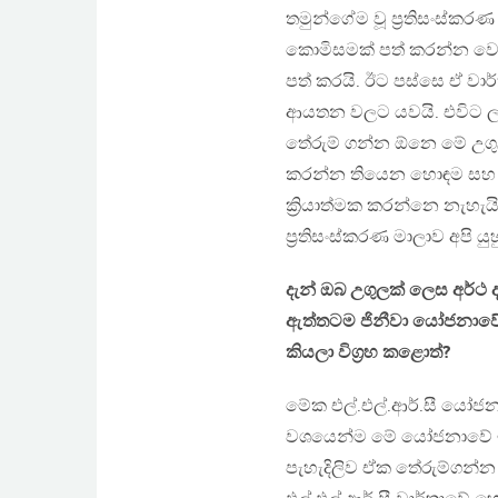
තමුන්ගේම වූ ප්‍රතිසංස්කරණ
කොමිසමක් පත් කරන්න වෙය
පත් කරයි. ඊට පස්සෙ ඒ වා
ආයතන වලට යවයි. එවිට ලං
තේරුම් ගන්න ඕනෙ මේ උග
කරන්න තියෙන හොඳම සහ එකම
ක්‍රියාත්මක කරන්නෙ නැහැය
ප්‍රතිසංස්කරණ මාලාව අපි ය
දැන් ඔබ උගුලක් ලෙස අර්ථ
ඇත්තටම ජිනීවා යෝජනාවේ 
කියලා විග්‍රහ කළොත්?
මේක එල්.එල්.ආර්.සී යෝජනා
වශයෙන්ම මේ යෝජනාවේ ඉ
පැහැදිලිව ඒක තේරුම්ගන්න ප