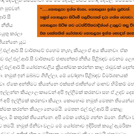
හොඳ දේවලුත් තියෙනවා. මේ මේ දේවල් තමයි
හොඳ දේවල්. මේකෙන්
 පුළුවන්.
ර්.සී
 නීතිය
කටයුතු කරලා
කියන්නෙ යුධ
ල්.එල්.ආර්.සී වාර්තාවේ එහෙම නැහැ කියලා ඒ අය කියනවා. ඒක
 එල්.එල්.ආර්.සී වාර්තාවේ ජාත්‍යන්තර නීතිය පිළිබඳව වෙනම ලො
්.එල්.ආර්.සී යෝජනාවලිය ක්‍රියාත්මක කරන්න කාල රාමුවක් දෙන
 නමුත් ඉන් ඔබ්බට ගිහිල්ලා, මේ චෝදනා පිළිබඳව විමර්ශනයක්
. ඒකෙ අන්තිමට කියන්නෙ එක්සත් ජාතීන්ගේ මානව හිමිකම් ම
ඉල්ලන්න කියලා ලංකාවෙන් අපි ඉල්ලීමක් කරනවා සහ ඒ උදව් දෙ
් අපි ඉල්ලීමක් කරනවා කියලා. කොහොම නමුත් මෙතන තියෙන්
්‍රියාත්මක කරන්න කියලා නෙමෙයි. මෙතන එල්.එල්.ආර්.සී කොළ
රලා, මී කතුරක් තියෙන්නෙ. අපි මේක තේරුම් ගන්න ඕනෙ. ජිනීවා
තමයි. නමුත් ජිනීවා වලට මේ යෝජනාව ඉදිරිපත් කළේ ඇමරිකා