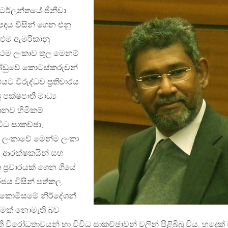
ස්ටර්ලන්තයේ ජීනීවා
පදය විසින් ගෙන එනු
 එම ඇමරිකානු
රථම ලංකාව තුල මෙනම්
ණ්ඩුවේ කොටස්කරුවන්
ට විරුද්ධව ප්‍රතිචාරය
පක්ෂපාතී මාධ්‍ය
ානව හිමිකම්
ිවිධ සාකච්ඡා,
ූ ලංකාවේ මෙන්ම ලංකා
ම් ආරක්ෂකයින් සහ
ප්‍රචාරයක් ගෙන ගියේ
ය විසින් පත්කල
 කොමිසමේ නිර්දේශන්
ැනුමක් නොමැති බව
විරෝධතාවයන් හා විවිධ සාකච්ඡාවන් වලින් පිළිබිබු විය. හුදෙක්