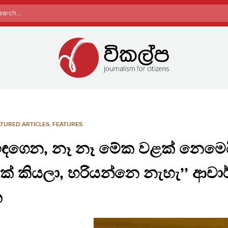
rch
TURED ARTICLES
,
FEATURES
ඉඳගෙන, නෑ නෑ මේක වළක් නෙමෙ
නක් කියලා, හරියන්නෙ නැහැ’’ ආචා
ක