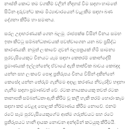
නාස්ති කොට තම වගකීම් වලින් නිදහස් වීම සඳහා හාමතේ
සිටින දරුවන්ට කාම මිථ්‍යාචාරයෙන් වැළකීම සඳහා බණ
දේශනා කිරීම හා සමානය.
සරල උදාහරණයක් ගෙන බලමු. රාජපක්ෂ විසින් චීනය සමඟ
ඉතා කිට්ටු සම්බන්ධතාවයක් පවත්වාගෙන යන බව ප්‍රසිද්ධ
කාරණයකි. නමුත් ලංකාවේ ගුවන් බලපත්‍රයක් හිමි සාමන්‍ය
පුරවැසියෙකුට චීනයට යෑම සඳහා කෙතරම් කොන්දේසී
ප්‍රමාණයක් ඉල්ලන්නේද ඒවායේ ඇති තාත්වික බාවය කෙබඳුද
යන්න සහ ලංකවේ පොදු ප්‍රතිරූපය චීනය විසින් දකින්නේ
කෙසේද යන්න තේරුම් ගැනීමම අදාළ කරණය නිවැරදිව හඳුනා
ගැනීම සඳහා ප්‍රමාණවත් වේ. රටක නායකයෙකු තවත් රටක
තානාපති සම්බන්ධතා ඇති කිරීම වූ කලී හැකි තරම් හොරා කෑම
සඳහා කළු වෙළඳ පොලක් නිර්මාණය කිරීම නොවේ. එනම්
රටේ සෑම පුරවැසියෙකුගේම ආත්ම ගරුත්වයට සහ රටේ
ප්‍රතිරූපයට හානි දායක නොවන අන්දමින් කටයුතු කිරීමයි.