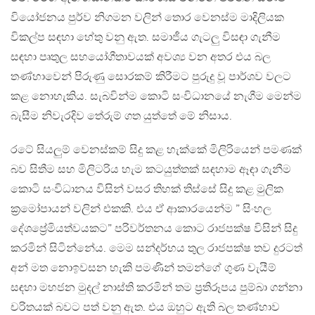
වියෝජනය පුර්ව නිගමන වලින් තොර වෙනස්ම මාදිලියක
විකල්ප සඳහා හේතු වනු ඇත. සමාජීය ගැටලු විසඳා ගැනීම
සඳහා පෘතුල සහයෝගීතාවයක් අවශ්‍ය වන අතර එය බල
තණ්හාවෙන් පිරුණු සොරකම් කිරීමට පුරුදු වූ පාර්ශව වලට
කළ නොහැකිය. සැබවින්ම කොටි සංවිධානයේ නැගීම මෙන්ම
බැසීම නිවැරදිව තේරුම් ගත යුත්තේ මේ නිසාය.
රටේ සියලුම් වෙනස්කම් සිදු කළ හැක්කේ මිලිරියෙන් පමණක්
බව සිතීම සහ මිලිටරිය හැම කටයුත්තක් සඳහාම ඈඳා ගැනීම
කොටි සංවිධානය විසින් වසර තිහක් තිස්සේ සිදු කළ මුලික
ක්‍රමෝපායන් වලින් එකකි. එය ඒ ආකාරයෙන්ම ” සිංහල
දේශප්‍රේමියත්වයකට” පරිවර්තනය කොට රාජපක්ෂ විසින් සිදු
කරමින් සිටින්නේය. මෙම සන්දර්භය තුල රාජපක්ෂ තව දුරටත්
අන් මත නොඉවසන හැකි පමණින් තමන්ගේ ගුණ වැයීම්
සඳහා මහජන මුදල් නාස්ති කරමින් තම ප්‍රතිරූපය පුම්බා ගන්නා
චරිතයක් බවට පත් වනු ඇත. එය ඔහුට ඇති බල තණ්හාව