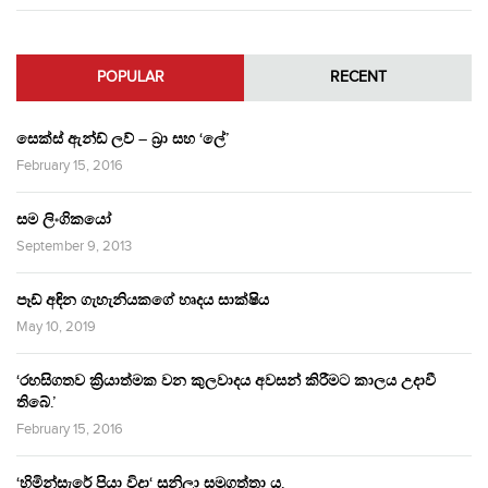
POPULAR
RECENT
සෙක්ස් ඇන්ඩ් ලව් – බ්‍රා සහ ‘ලේ’
February 15, 2016
සම ලිංගිකයෝ
September 9, 2013
පෑඩ් අඳින ගැහැනියකගේ හෘදය සාක්ෂිය
May 10, 2019
‘රහසිගතව ක්‍රියාත්මක වන කුලවාදය අවසන් කිරීමට කාලය උදාවී
තිබේ.’
February 15, 2016
‘හිමින්සැරේ පියා විදා‘ සුනිලා සමුගත්තා ය.