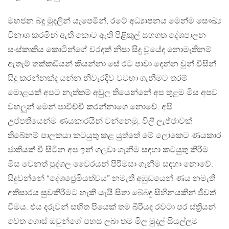
මහජන බදු මුදලින් යැපෙමින්, රටේ අධ්‍යාපනය මෙන්ම සෞඛ්‍ය
විනාශ කරමින් ඇති කොට ඇති පිළිකුල් සහගත දේශපාලන
සංස්කෘතිය කොටින්ගේ වරදක් නිසා සිදු වූයේද නොමැතිනම්
ඇතැම් තක්කඩියන් කියන්නා සේ රට පාවා දෙන්න වුන් විසින්
සිදු කරන්නක්ද යන්න නිවැරදිව වටහා ගැනීමට තරම්
මොළයක් අපට නැත්තම් අවුල තියෙන්නේ අප තුළම මිස අපව
වහලුන් මෙන් පාවිච්චි කරන්නාගෙ නොවේ. අපි
උප්පතියෙන්ම ණයකාරයින් වන්නෙමු. විලි ලැජ්ජාවක්
තිබේනම් පාලකයා කටයුතු කළ යුත්තේ මේ ලෝකෙට ණයකාර
ජාතියක් වී සිටින අප ඉන් ගලවා ගැනීම සඳහා කටයුතු කිරීම
මිස වෙනත් පුද්ගල වෛරයන් පිරිමසා ගැනීම සඳහා නොවේ.
සිදුවන්නේ “දේශප්‍රේමියත්වය” නමැති අඹුඩයෙන් ණය නමැති
අතීසාරය සුවකිරීමට හැකි යැයි සිතා බේබදු සිහිනයකින් ජීවත්
වීමය. එය දරුවන් සහිත පියෙක් තම බිරියද රවටා පර ස්ත්‍රියන්
වෙත ගොස් ඔවුන්ගේ පහස ලබා තම මිල මුදල් සියල්ලම