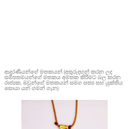
ආදරණීයන්ගේ මතකයන් (අතුරුදහන් කරන ලද
සමීපතමයන්ගේ මතකය අමතක කිරීමට බල කරන
රාජ්‍යක, ඔවුන්ගේ මතකයන් සමග සත්‍ය සහ යුක්තිය
සොයා යන ගමන් ගැන)