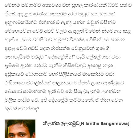
මෙන්ම සමගාමිව අත්‍යවශ්‍ය වන ප්‍රභල කාරණයක් බවට පත් වී
තිබේ. අදාළ කාරණය කෙතරම් දුරට ඔහුට සහ ඔහුගේ
අනුගාමිකයින්ට එන්නත් වී ඇත්ද යන්න ඔවුන් විසින්ම
මෙහෙයවන වෙබ් අඩවි වලට ඇතුලත් වීමෙන් නිගමනය කළ
හැකිය. මෙම වටපිටාව හමුවේ විපක්ෂය විසින් මෙහෙවන
අදාළ වෙබ් අඩවි දෙක රාජපක්ෂ වෙනුවෙන් ගුණ ගී
නොගැයීමේ වරදට ” දේශද්‍රෝහීන්” යැයි ලේබල් ගසා වසා
දැමීමේ ඇත්ත තේරම් ගැනීම කිසිවෙකුට අපහසු නැත.
අප්‍රිකාවේ බොගාසාට හෝ පිලිපීනයේ මාකෝස්ට වඩා
රුසියාවේ ස්ටාලින්ගේ පාලනයට වත්මන් ලංකා ආණ්ඩුවේ
බොහෝ සාමානකම් ඇති බව මේ සියල්ලෙන්ම උගන්වන
මුලික පාඩම වේ. අපි දේශප්‍රේමී කට්ටියනේ, ඒ නිසා වෙන
කුමක් කරන්නද?
නිලන්ත ඉලංගමුව[Nilantha Ilangamuwa]