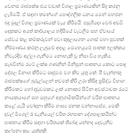
වෙනස රාජපක්ෂ එය වඩාත් විශාල ප්‍රමාණයකින් සිදු කරනු
ලැබීමයි. ඒ සඳහා තමන්ගේ පෞද්ගලික ධනය මෙන් මහජන
බදු මුදල් විශාල ප්‍රමාණයක් වැය කිරීමයි. පසුගියදා වෙබ් අඩවි
දෙකකට අයත් කාර්යාලය හදිසියේ වැටලීම සහ ඒවායේ
සේවය කළ කම්කරුවන් පවා කුදලාගෙන ගොස් මහා පුවතක්
නිර්මාණය කරනු ලැබුවේ අදාළ මෙහෙයුමේ ඝාතක ඉලක්කය
නිවැරදිව අල්ලා ගැනීමට නොහැකි වූ නිසා විය හැකිය.
සැබවින්ම රටේ ලක්ෂ ගණනින් මිනිසුන් ඝාතනය කොට පොදු
දේපල විනාශ කිරීමට ඍජුවම වග කිව යුතු කේ. පී වැන්නකු
රාජපක්ෂගේ බුරුල්ලෙන් තවමත් කිරි උරා කිසිඳු ප්‍රසිද්ධ විභාග
කිරීමකට හෝ දඬුවමකට ලක් නොකර සිටින අවස්ථාවක රටේ
නායකයාගේ සහ ඔහුගේ අනුගාමිකයින්ගේ චරිත ඝාතනය
කළේ යැයි චෝදනා කිරීම හාස්‍ය ජනක වන්නාසේම, මෙකි
දවල් මිගෙල් රෑ ඩැනියෙල් චරිත රඟපාන දේශපාලකයින්ට
ඝාතනය කිරීම සඳහා චරිතයක් තිබේද යන්නද දෙවැනිව
කල්පනා කළ යුත්තකි.