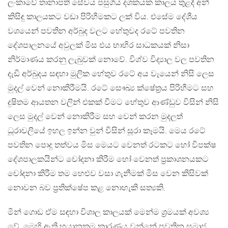
ලංකාවේ තානාපති සේවය පසුගිය දශකයක කාලය තුළදී අන්
කිසිඳු කාලයකට වඩා පිරිහීමකට ලක් විය. එසේම දේශීය
වශයෙන් පවතින අර්බුද වලට හේතුවද රටේ පවතින
දේශපාලනයේ අවුලක් මිස එය භාහිර සාධකයක් නිසා
නිර්මාණය කරනු ලැබුවක් නොවේ. විශ්ව විද්‍යාල වල පවතින
දැඩි අර්බුදය සඳහා මුලික හේතුව රටේ අය වැයෙන් නිසි ලෙස
මුදල් වෙන් නොකිරීමයි. රටේ සෞඛ්‍ය ක්ෂේත්‍රය පිරිහීමට සහ
දුෂිතම ආයතන වලින් එකක් වීමට හේතුව ආණ්ඩුව විසින් නිසි
ලෙස මුදල් වෙන් නොකිරීම සහ වෙන් කරන මුදලත්
ධූරාවලියේ ඉහල ඉන්න වුන් විසින් සූරා කෑමයි. මෙය රටේ
පවතින පොදු තත්වය මිස මෙයට වෙනත් රටකට හෝ විපක්ෂ
දේශපාලකයින්ට චෝදනා කිරීම හෝ වෙනත් ප්‍රකාශනයකට
චෝදනා කිරීම තම හෙළුව වසා ගැනීමක් මිස වෙන කිසිවක්
නොවන බව ප්‍රතික්ෂේප කළ නොහැකි සත්‍යකි.
මින් ගොඩ ඒම සඳහා විශාල කාලයක් මෙන්ම ශ්‍රමයක් අවශ්‍ය
වේ. මෙහි ඇති භයානකම කාරණය වන්නේ පවතින සමාජ