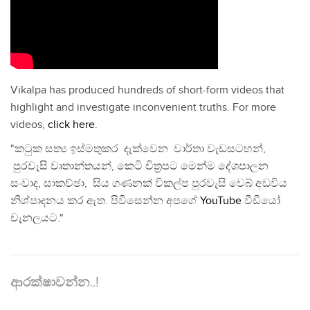
Vikalpa has produced hundreds of short-form videos that
highlight and investigate inconvenient truths. For more
videos,
click here
.
"කටුක සත්‍ය ඉස්මතුකර දැක්වෙන වාර්තා වැඩසටහන්,
පුරවැසි වෘතාන්තයන්, කෙටි චිත්‍රපට මෙන්ම දේශපාලන
සංවාද, සාකච්ඡා, සිය ගණනක් විකල්ප පුරවැසි වෙබ් අඩවිය
නිශ්පාදනය කර ඇත. පිවිසෙන්න අපගේ
YouTube
වීඩියෝ
චැනලයට."
ආරක්ෂාවන්න..!