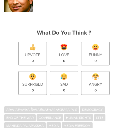
What Do You Think ?
UPVOTE
LOVE
FUNNY
0
0
0
SURPRISED
SAD
ANGRY
0
0
0
À¶±À·’À¶½À¶±À·ŠÀ¶­ À¶‰À¶½À¶‚À¶ŒÀ¶¸À·”À·€
DEMOCRACY
END OF THE WAR
GOVERNANCE
HUMAN RIGHTS
LTTE
MAHINDA RAJAPAKSHA
MEDIA
MEDIA FREEDOM