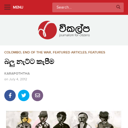
S
Search
MENU
k
for:
i
p
t
o
m
COLOMBO
,
END OF THE WAR
,
FEATURED ARTICLES
,
FEATURES
a
i
බලු නැට්ට කැපීම
n
KARAPOTHTHA
c
on
July 4, 2012
o
n
t
e
n
t