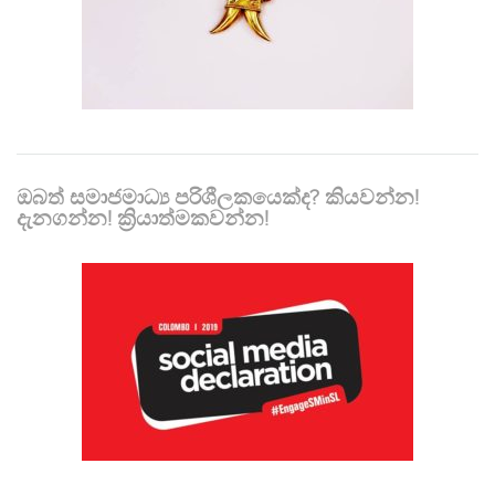
ඔබත් සමාජමාධ්‍ය පරිශීලකයෙක්ද? කියවන්න!
දැනගන්න! ක්‍රියාත්මකවන්න!