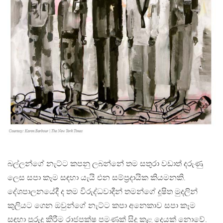
බල්ලන්ගේ නැට්ට කපනු ලබන්නේ තම සතුරා වඩාත් දරුණු
ලෙස සපා කෑම සඳහා යැයි එන සම්ප්‍රදායික කියමනකි.
දේශපාලනයේදී ද තම විරුද්ධවාදීන් තමන්ගේ දූෂිත මුදලින්
කුලියට ගෙන ඔවුන්ගේ නැට්ට කපා අනෙකාව සපා කෑම
සඳහා පුරුදු කිරීම රාජපක්ෂ පමණක් සිදු කළ දෙයක් නොවේ.