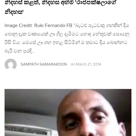
නිදහස් කළත්, නිදහස අහිමි ‘රාජපක්ෂලාගේ
නිදහස‘
Image Credit: Ruki Fernando FB ”බැටළු පැටවකු ගඟකින් දිය
බොනු දැක වෘකයෙක් ඌ ගිල දැමීමට හොද හේතුවක් සොයනු
රිසි විය. මෙසේ ඌ ගඟ ඉහළ සිටිමින් ම තමාට දිය බොන්නට
බැරි වන පරදි…
SAMPATH SAMARAKOON
on
March 21, 2014