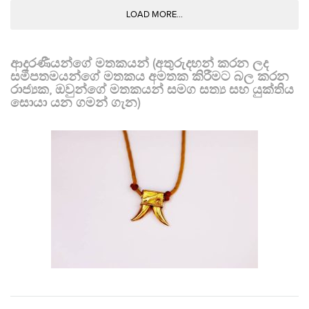
LOAD MORE...
ආදරණීයන්ගේ මතකයන් (අතුරුදහන් කරන ලද
සමීපතමයන්ගේ මතකය අමතක කිරීමට බල කරන
රාජ්‍යක, ඔවුන්ගේ මතකයන් සමග සත්‍ය සහ යුක්තිය
සොයා යන ගමන් ගැන)