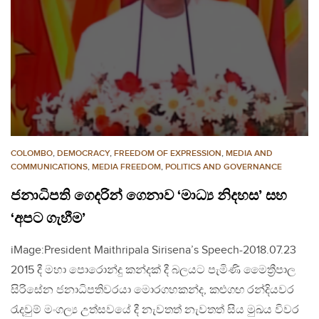
COLOMBO
,
DEMOCRACY
,
FREEDOM OF EXPRESSION
,
MEDIA AND
COMMUNICATIONS
,
MEDIA FREEDOM
,
POLITICS AND GOVERNANCE
ජනාධිපති ගෙදරින් ගෙනාව ‘මාධ්‍ය නිදහස’ සහ
‘අපට ගැහීම’
iMage:President Maithripala Sirisena’s Speech-2018.07.23
2015 දී මහා පොරොන්දු කන්දක් දී බලයට පැමිණි මෛත්‍රීපාල
සිරිසේන ජනාධිපතිවරයා මොරගහකන්ද, කළුගඟ රන්දියවර
රැදවුම් මංගල්‍ය උත්සවයේ දී නැවතත් නැවතත් සිය මුඛය විවර