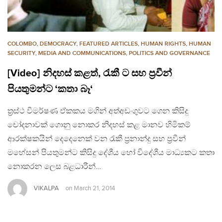
COLOMBO
,
DEMOCRACY
,
FEATURED ARTICLES
,
HUMAN RIGHTS
,
HUMAN
SECURITY
,
MEDIA AND COMMUNICATIONS
,
POLITICS AND GOVERNANCE
[Video] නිදහස් කළත්, රැකී ට සහ ප්‍රවීන්
පියතුමන්ට ‘කතා බෑ‘
ත්‍රස්ථ විමර්ෂණ ඒකකය මගින් අත්අඩංගුවට ගෙන කිසිදු
චෝදනාවක් ගොනු නොකර නිදහස් කළ මානව හිමිකම්
ආරක්ෂකයින් දෙදෙනෙක් වන රැකී ප්‍රනාන්දු සහ ප්‍රවීන්
මහේසන් පියතුමන්ට කිසිදු දේශීය හෝ විදේශීය මාධ්‍යකට කතා
නොකරන ලෙස බළධාරීන්…
VIKALPA
on
March 21, 2014