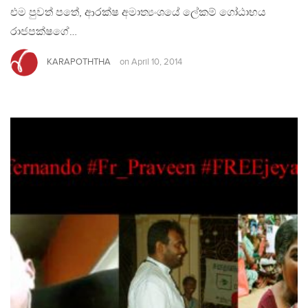
එම පුවත් පතේ, ආරක්ෂ අමාත්‍යංශයේ ලේකම් ගෝඨාභය
රාජපක්ෂගේ…
KARAPOTHTHA
on
April 10, 2014