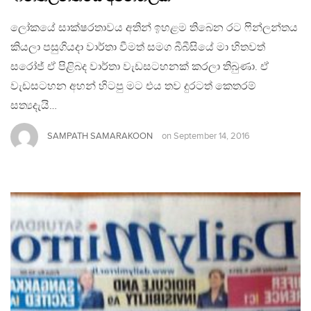
ලෝකයේ සාක්ෂරතාවය අතින් ඉහළම තිබෙන රට ෆින්ලන්තය
කියලා පසුගියදා වාර්තා වීමත් සමග බීබීසියේ මා හිතවත්
සරෝජ් ඒ පිළිබද වාර්තා වැඩසටහනක් කරලා තිබුණා. ඒ
වැඩසටහන අහන් හිටපු මට එය තව දුරටත් කෙතරම්
සත්‍යදැයි…
SAMPATH SAMARAKOON
on
September 14, 2016