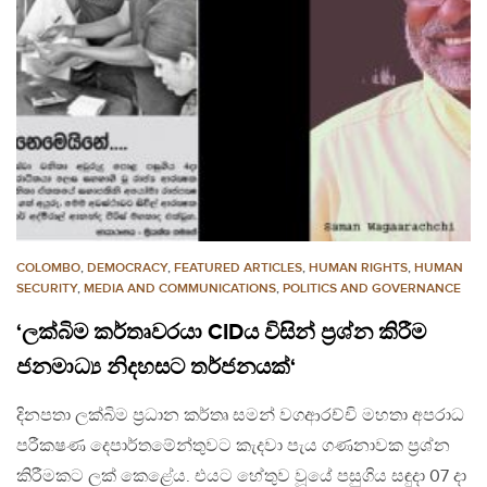
COLOMBO
,
DEMOCRACY
,
FEATURED ARTICLES
,
HUMAN RIGHTS
,
HUMAN
SECURITY
,
MEDIA AND COMMUNICATIONS
,
POLITICS AND GOVERNANCE
‘ලක්බිම කර්තෘවරයා CIDය විසින් ප‍්‍රශ්න කිරීම
ජනමාධ්‍ය නිදහසට තර්ජනයක්‘
දිනපතා ලක්බිම ප්‍රධාන කර්තෘ සමන් වගආරච්චි මහතා අපරාධ
පරීක‍ෂණ දෙපාර්තමේන්තුවට කැදවා පැය ගණනාවක ප්‍රශ්න
කිරීමකට ලක් කෙළේය. එයට හේතුව වූයේ පසුගිය සඳුදා 07 දා