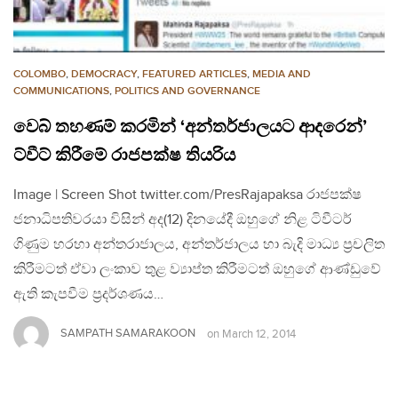
COLOMBO
,
DEMOCRACY
,
FEATURED ARTICLES
,
MEDIA AND
COMMUNICATIONS
,
POLITICS AND GOVERNANCE
වෙබ් තහණම් කරමින් ‘අන්තර්ජාලයට ආදරෙන්’
ට්වීට් කිරීමේ රාජපක්ෂ තියරිය
Image | Screen Shot twitter.com/PresRajapaksa රාජපක්ෂ
ජනාධිපතිවරයා විසින් අද(12) දිනයේදී ඔහුගේ නිළ ටිවීටර්
ගිණුම හරහා අන්තරාජාලය, අන්තර්ජාලය හා බැදි මාධ්‍ය ප්‍රචලිත
කිරීමටත් ඒවා ලංකාව තුළ ව්‍යාප්ත කිරීමටත් ඔහුගේ ආණ්ඩුවේ
ඇති කැපවීම ප්‍රදර්ශණය…
SAMPATH SAMARAKOON
on
March 12, 2014