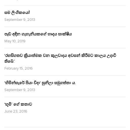
සම ලිංගිකයෝ
September 9, 2013
පෑඩ් අඳින ගැහැනියකගේ හෘදය සාක්ෂිය
May 10, 2019
‘රහසිගතව ක්‍රියාත්මක වන කුලවාදය අවසන් කිරීමට කාලය උදාවී
තිබේ.’
February 15, 2016
‘හිමින්සැරේ පියා විදා‘ සුනිලා සමුගත්තා ය.
September 9, 2013
‘භූමි’ ගේ කතාව
June 23, 2016