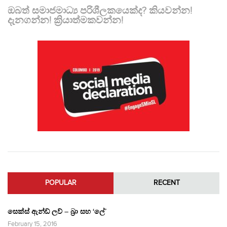
ඔබත් සමාජමාධ්‍ය පරිශීලකයෙක්ද? කියවන්න!
දැනගන්න! ක්‍රියාත්මකවන්න!
POPULAR
RECENT
සෙක්ස් ඇන්ඩ් ලව් – බ්‍රා සහ ‘ලේ’
February 15, 2016