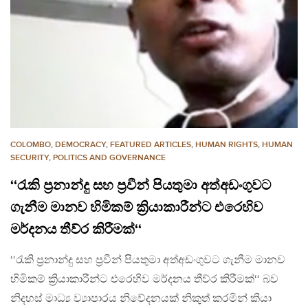
COLOMBO
,
DEMOCRACY
,
FEATURED ARTICLES
,
HUMAN RIGHTS
,
HUMAN
SECURITY
,
POLITICS AND GOVERNANCE
‘‘රැකි ප්‍රනාන්දු සහ ප්‍රවීන් පියතුමා අත්අඩංගුවට
ගැනීම මානව හිමිකම් ක්‍රියාකාරීන්ට එරෙහිව
මර්දනය තීව්ර කිරීමක්‘‘
‘‘රැකි ප්‍රනාන්දු සහ ප්‍රවීන් පියතුමා අත්අඩංගුවට ගැනීම මානව
හිමිකම් ක්‍රියාකාරීන්ට එරෙහිව මර්දනය තීව්ර කිරීමක්‘‘ බව
නිදහස් මාධ්‍ය ව්‍යාපාරය නිවේදනයක් නිකුත් කරමින් කියා