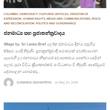
COLOMBO
,
DEMOCRACY
,
FEATURED ARTICLES
,
FREEDOM OF
EXPRESSION
,
HUMAN RIGHTS
,
MEDIA AND COMMUNICATIONS
,
PEACE
AND RECONCILIATION
,
POLITICS AND GOVERNANCE
ජනමාධ්‍ය සහ ප්‍රජාතන්ත්‍රවාදය
iMage by: Sri Lanka Brief ලෝක ජනමාධ්‍ය දිනය පසුගිය
03දාට යෙදී තිබුණි. ප්‍රජාත්‍රන්ත්‍රවාදී සමාජයක් පවත්වාගෙන
යෑමෙහි ලා ජනමාධ්‍ය නිදහසේ අවශ්‍යතාවය පෙන්වා දෙමින්
ලොව පුරා විවිධ ක්‍රියාකාරකම් සංවිධානය වි තිබුණි. ආණ්ඩුවේ
දේශපාලන හොරණෑ…
SUNANDA DESHAPRIYA
on
May 20, 2018