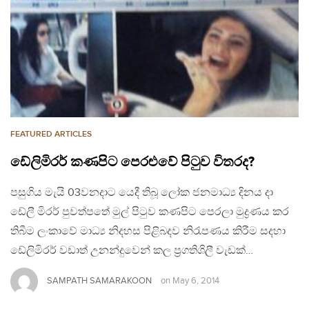
FEATURED ARTICLES
ඩේලිමිරර් කණපිට පෙරළුවේ පිටුව විතරද?
පසුගිය මැයි 03වනදාට යෙදී තිබූ ලෝක ජනමාධ්‍ය දිනය දා
ඩේලී මිරර් පුවත්පතේ මුල් පිටුව කණපිට පෙරලා මුද්‍රණය කර
තිබීම ලංකාවේ මාධ්‍ය නිදහස පිළිබදව නිරැපණය කිරීම සදහා
ඩේලිමිරර් වඩාත් උනන්දුවෙන් කල ප්‍රගතිශිලී වැඩක්…
SAMPATH SAMARAKOON
on
May 6, 2014