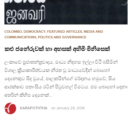
COLOMBO
,
DEMOCRACY
,
FEATURED ARTICLES
,
MEDIA AND
COMMUNICATIONS
,
POLITICS AND GOVERNANCE
කළු ජනේරුවක් හා අහසක් අහිමි මිනිසෙක්
ලංකාවේ ප්‍රජාතන්ත්‍රවාදය, මාධ්‍ය නිදහස ඉල්ලා වීථි බසිමින්
විශාල ක්‍රියාකාරීත්වයක නිරත වූ මාධ්‍යවේදීන් බොහෝ
දෙනෙකුට සිදු වූයේ, පාලකයින්ගේ මර්දනය හමුවේ, සිය
ආරක්ෂාව පතා සිය රටින් පිටුවහල් වීමටය. එම බොහෝ දෙනා
අතරින් කිහිප දෙනෙක්…
KARAPOTHTHA
on
January 29, 2014