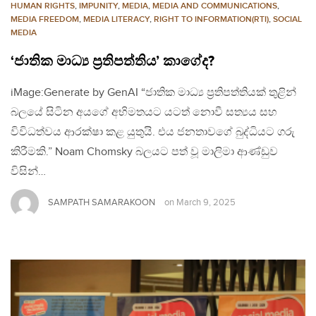
HUMAN RIGHTS
,
IMPUNITY
,
MEDIA
,
MEDIA AND COMMUNICATIONS
,
MEDIA FREEDOM
,
MEDIA LITERACY
,
RIGHT TO INFORMATION(RTI)
,
SOCIAL
MEDIA
‘ජාතික මාධ්‍ය ප්‍රතිපත්තිය’ කාගේද?
iMage:Generate by GenAI “ජාතික මාධ්‍ය ප්‍රතිපත්තියක් තුළින්
බලයේ සිටින අයගේ අභිමතයට යටත් නොවී සත්‍යය සහ
විවිධත්වය ආරක්ෂා කළ යුතුයි. එය ජනතාවගේ බුද්ධියට ගරු
කිරීමකි.” Noam Chomsky බලයට පත් වූ මාලිමා ආණ්ඩුව
විසින්…
SAMPATH SAMARAKOON
on
March 9, 2025