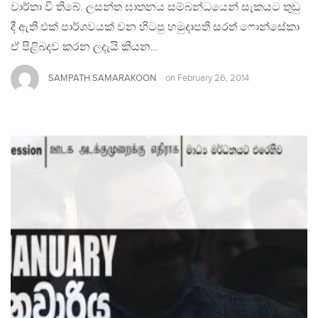
වාර්තා වි තිබේ. ලසන්ත ඝාතනය සම්බන්ධයෙන් සැකයට තුඩු
දී ඇති එක් පාර්ශවයක් වන හිටපු හමුදාපති සරත් ෆොන්සේකා
ඒ පිළිබදව කරන ලදැයි කියන…
SAMPATH SAMARAKOON
on
February 26, 2014