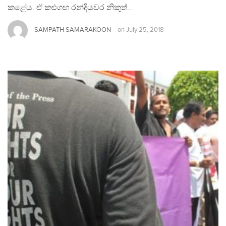
කළේය. ඒ කළුගඟ රන්දියවර නිකුත්…
SAMPATH SAMARAKOON
on
July 25, 2018