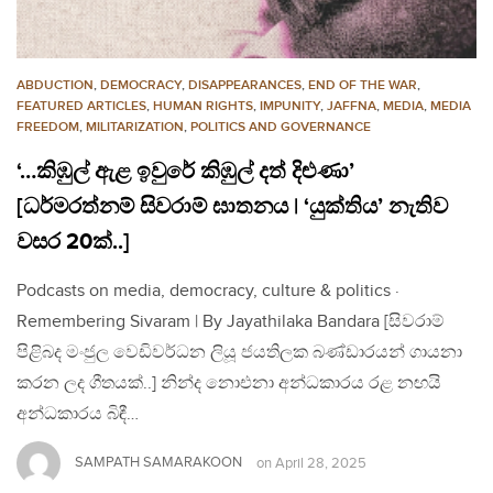
ABDUCTION
,
DEMOCRACY
,
DISAPPEARANCES
,
END OF THE WAR
,
FEATURED ARTICLES
,
HUMAN RIGHTS
,
IMPUNITY
,
JAFFNA
,
MEDIA
,
MEDIA
FREEDOM
,
MILITARIZATION
,
POLITICS AND GOVERNANCE
‘…කිඹුල් ඇළ ඉවුරේ කිඹුල් දත් දිළුණා’
[ධර්මරත්නම් සිවරාම් ඝාතනය | ‘යුක්තිය’ නැතිව
වසර 20ක්..]
Podcasts on media, democracy, culture & politics ·
Remembering Sivaram | By Jayathilaka Bandara [සිවරාම්
පිළිබද මංජුල වෙඩිවර්ධන ලියූ ජයතිලක බණ්ඩාරයන් ගායනා
කරන ලද ගීතයක්..] නින්ද නොඑනා අන්ධකාරය රළ නඟයි
අන්ධකාරය බිඳී…
SAMPATH SAMARAKOON
on
April 28, 2025