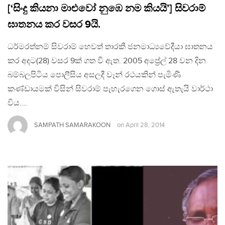
[‘සිංදු කියනා මාළුවෝ නුඹෙ නම කියයි’] සිවරාම්
ඝාතනය කර වසර 9යි.
ධර්මරත්නම් සිවරාම් හෙවත් තාරකී ජනමාධ්‍යවේදීයා ඝාතනය
කර අදට(28) වසර 9ක් ගත වී ඇත. 2005 අප්‍රේල් 28 වන දින
බම්බලපිටිය පොලීසිය අසලදී වෑන් රථයකින් පැමිණි
කණ්ඩායමක් විසින් සිවරාම් පැහැරගෙන ගොස් ඇතැයි වාර්ථා
විය….
SAMPATH SAMARAKOON
on
April 28, 2014