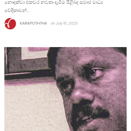
නොදක්වා එකවර නවතා දැමීම පිළිබද සමාජ මාධ්‍ය
වේදිකාවන්…
KARAPOTHTHA
on
July 15, 2025