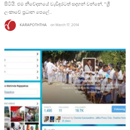
සිටියි. එම නිවේදනයේ වැඩිදුරටත් සදහන් වන්නේ, ‘‘ශ්‍රී
ලංකාවේ ප්‍රධාන පෙලේ…
KARAPOTHTHA
on
March 17, 2014