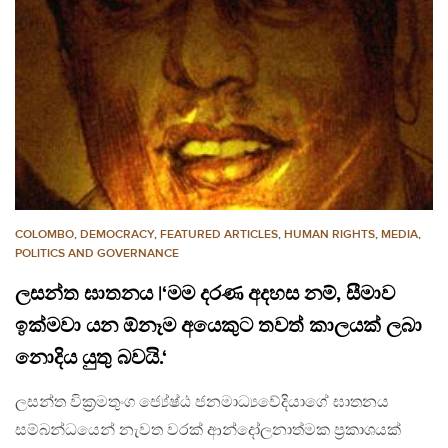
COLOMBO
,
DEMOCRACY
,
FEATURED ARTICLES
,
HUMAN RIGHTS
,
MEDIA
,
POLITICS AND GOVERNANCE
ලසන්ත ඝාතනය |‘මම දරණ අදහස නම්, සීමාව
ඉක්මවා යන ඕනෑම අයෙකුට තවත් කාලයක් ලබා
නොදිය යුතු බවයි.‘
ලසන්ත වික්‍රමතුංග ජ්‍යේෂ්ඨ ජනමාධ්‍යවේදියාගේ ඝාතනය
සම්බන්ධයෙන් නැවත වරක් ආන්දෝලනාත්මක ප්‍රකාශයක්