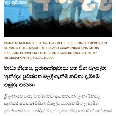
CHINA
,
DEMOCRACY
,
FEATURED ARTICLES
,
FREEDOM OF EXPRESSION
,
HUMAN RIGHTS
,
MATALE
,
MEDIA AND COMMUNICATIONS
,
MEDIA
FREEDOM
,
PLURALISM
,
POLITICS AND GOVERNANCE
,
RIGHT TO
INFORMATION(RTI)
,
SOCIAL MEDIA
මාධ්‍ය නිදහස, ප්‍රජාතන්ත්‍රවාදය සහ චීන බලපෑම:
‘අනිද්දා’ පුවත්පත මිළදී ගැනීම නවතා දැමීමේ
ගැඹුරු ගම්‍යතා
ශ්‍රී ලංකාවේ රාජ්‍ය ට සම්බන්ධ ආයතනයක් (ලංකා මිනරල්
සෑන්ඩ්ස් සමාගම) විසින්, විකල්ප ධාරාවේ සිංහල භාෂිත
පුවත්පතක් වන ‘අනිද්දා’ මිළ දී ගැනීම කිසිදු සාධාරණ හේතුවක්