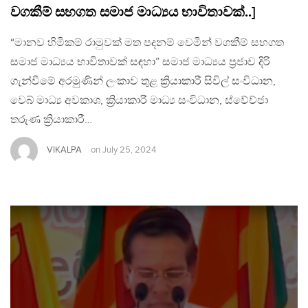
වගකීම් සහගත සමාජ මාධ්‍යය භාවිතාවක්..]
“මානව හිමිකම් රාමුවක් මත පදනම් වෙමින් වගකීම් සහගත
සමාජ මාධ්‍යය භාවිතාවක් සඳහා” සමාජ මාධ්‍යය ප්‍රජාව දිරි
ගැන්වීමේ අරමුණින් ලංකාව තුළ ක්‍රියාකාරී සිවිල් සංවිධාන,
වෙබ් මාධ්‍ය අවකාශ, ක්‍රියාකාරී මාධ්‍ය සංවිධාන, ස්වේච්ජා
තරුණ ක්‍රියාකාරී…
VIKALPA
on
July 25, 2024