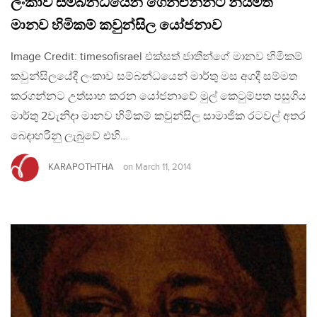
ලංකාව සම්බන්ධයෙන් ගෙනඑන්නට නියමිත
මානව හිමිකම් කවුන්සිල යෝජනාව
Image Credit: timesofisrael එක්සත් ජාතීන්ගේ මානව හිමිකම්
කවුන්සිලයේදී ලංකාව සම්බන්ධයෙන් මාර්තු මස අගදී සම්මත
කරගන්නට උත්සාහ කරන යෝජනාවේ මුල් කෙටුම්පත පසුගිය
මාර්තු 2වැනිදා මානව හිමිකම් කවුන්සිල සාමාජික රටවල් අතර
බෙදාහරිනු ලැබුවේ එහි…
KARAPOTHTHA
on
March 11, 2014