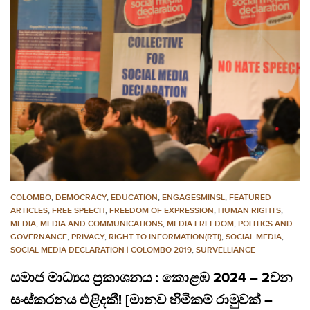
COLOMBO
,
DEMOCRACY
,
EDUCATION
,
ENGAGESMINSL
,
FEATURED
ARTICLES
,
FREE SPEECH
,
FREEDOM OF EXPRESSION
,
HUMAN RIGHTS
,
MEDIA
,
MEDIA AND COMMUNICATIONS
,
MEDIA FREEDOM
,
POLITICS AND
GOVERNANCE
,
PRIVACY
,
RIGHT TO INFORMATION(RTI)
,
SOCIAL MEDIA
,
SOCIAL MEDIA DECLARATION | COLOMBO 2019
,
SURVELLIANCE
සමාජ මාධ්‍යය ප්‍රකාශනය : කොළඹ 2024 – 2වන
සංස්කරනය එළිදකී! [මානව හිමිකම් රාමුවක් –