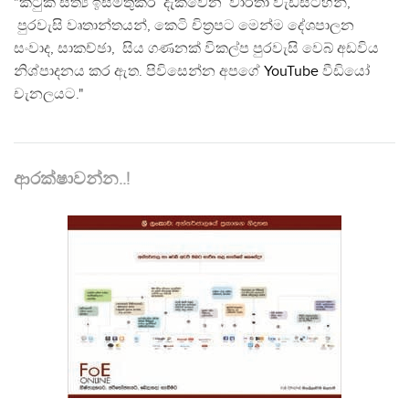
"කටුක සත්‍ය ඉස්මතුකර දැක්වෙන වාර්තා වැඩසටහන්,
පුරවැසි වෘතාන්තයන්, කෙටි චිත්‍රපට මෙන්ම දේශපාලන
සංවාද, සාකච්ඡා, සිය ගණනක් විකල්ප පුරවැසි වෙබ් අඩවිය
නිශ්පාදනය කර ඇත. පිවිසෙන්න අපගේ
YouTube
වීඩියෝ
චැනලයට."
ආරක්ෂාවන්න..!