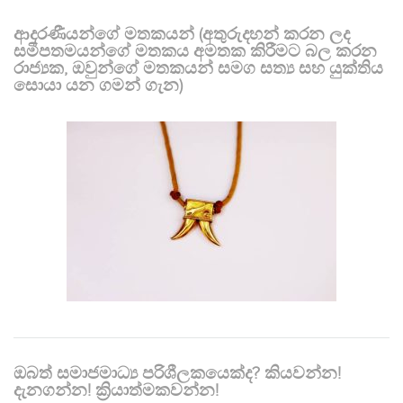
ආදරණීයන්ගේ මතකයන් (අතුරුදහන් කරන ලද
සමීපතමයන්ගේ මතකය අමතක කිරීමට බල කරන
රාජ්‍යක, ඔවුන්ගේ මතකයන් සමග සත්‍ය සහ යුක්තිය
සොයා යන ගමන් ගැන)
ඔබත් සමාජමාධ්‍ය පරිශීලකයෙක්ද? කියවන්න!
දැනගන්න! ක්‍රියාත්මකවන්න!