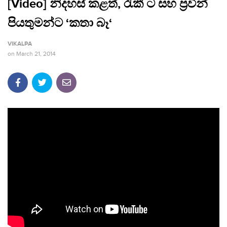
[Video] නිදහස් කළත්, රැකී ට සහ ප්‍රවීන්
පියතුමන්ට ‘කතා බෑ‘
VIKALPA
on
March 21, 2014