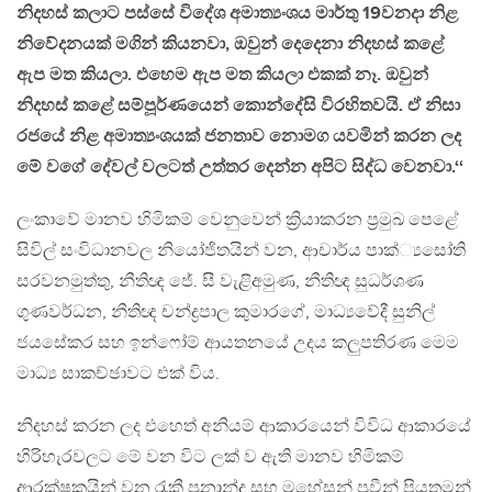
නිදහස් කලාට පස්සේ විදේශ අමාත්‍යංශය මාර්තු 19වනදා නිළ
නිවේදනයක් මගින් කියනවා, ඔවුන් දෙදෙනා නිදහස් කළේ
ඇප මත කියලා. එහෙම ඇප මත කියලා එකක් නෑ. ඔවුන්
නිදහස් කළේ සම්පූර්ණයෙන් කොන්දේසි විරහිතවයි. ඒ නිසා
රජයේ නිළ අමාත්‍යංශයක් ජනතාව නොමග යවමින් කරන ලද
මේ වගේ දේවල් වලටත් උත්තර දෙන්න අපිට සිද්ධ වෙනවා.‘‘
ලංකාවේ මානව හිමිකම් වෙනුවෙන් ක්‍රියාකරන ප්‍රමුඛ පෙළේ
සිවිල් සංවිධානවල නියෝජිතයින් වන, ආචාර්ය පාක්්‍යසෝති
සරවනමුත්තු, නීතිඥ ජේ. සී වැළිඅමුණ, නීතිඥ සුධර්ශණ
ගුණවර්ධන, නීතිඥ චන්ද්‍රපාල කුමාරගේ, මාධ්‍යවේදී සුනිල්
ජයසේකර සහ ඉන්ෆෝම් ආයතනයේ උදය කලුපතිරණ මෙම
මාධ්‍ය සාකච්ඡාවට එක් විය.
නිදහස් කරන ලද එහෙත් අනියම් ආකාරයෙන් විවිධ ආකාරයේ
හිරිහැරවලට මේ වන විට ලක් ව ඇති මානව හිමිකම්
ආරක්ෂකයින් වන රැකී ප්‍රනාන්දු සහ මහේසන් ප්‍රවීන් පියතුමන්