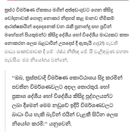
ත්‍රස්ථ විමර්ෂණ ඒකකය මගින් අත්අඩංගුවට ගෙන කිසිදු
චෝදනාවක් ගොනු නොකර නිදහස් කළ මානව හිමිකම්
ආරක්ෂකයින් දෙදෙනෙක් වන රැකී ප්‍රනාන්දු සහ ප්‍රවීන්
මහේසන් පියතුමන්ට කිසිදු දේශීය හෝ විදේශීය මාධ්‍යකට කතා
නොකරන ලෙස බළධාරීන් උපදෙස් දී ඇතැයි
අද(21) පැවති
මාධ්‍ය සාකච්ඡාවක දී ජේ්‍ය්ෂ්ඨ නීතිඥ ජේ. සී වැලිඅමුණ මහතා
පැවසීය. එම නියෝගය වන්නේ,
‘‘ඔබ, ත්‍රස්තවාදි විමර්ෂණ කොට්ඨාශය සිදු කරමින්
පවතින විමර්ශණවලට අදාල තොරතුරැ හෝ
ප්‍රකාශ දේශීය හෝ විදේශීය කිසිදු පුද්ගලයන්ට
ලබා දීමෙන් මෙම නඩුවේ ඉදිරි විමර්ශණවලට
බාධා විය හැකි බැවින් එයින් වැළකී සිටින ලෙස
නියෝග කරමි.‘‘ යනුවෙනි.