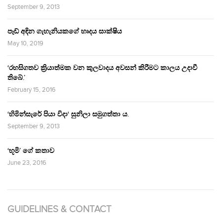
September 9, 2013
පෑඩ් අඳින ගැහැනියකගේ හෘදය සාක්ෂිය
May 10, 2019
‘රහසිගතව ක්‍රියාත්මක වන කුලවාදය අවසන් කිරීමට කාලය උදාවී
තිබේ.’
February 15, 2016
‘හිමින්සැරේ පියා විදා‘ සුනිලා සමුගත්තා ය.
September 9, 2013
‘භූමි’ ගේ කතාව
June 23, 2016
GUIDELINES & CONTACT