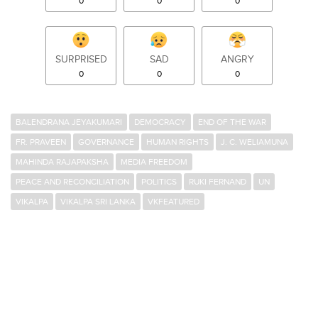
0
0
0
SURPRISED
SAD
ANGRY
0
0
0
BALENDRANA JEYAKUMARI
DEMOCRACY
END OF THE WAR
FR. PRAVEEN
GOVERNANCE
HUMAN RIGHTS
J. C. WELIAMUNA
MAHINDA RAJAPAKSHA
MEDIA FREEDOM
PEACE AND RECONCILIATION
POLITICS
RUKI FERNAND
UN
VIKALPA
VIKALPA SRI LANKA
VKFEATURED