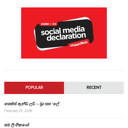
POPULAR
RECENT
සෙක්ස් ඇන්ඩ් ලව් – බ්‍රා සහ ‘ලේ’
February 15, 2016
සම ලිංගිකයෝ