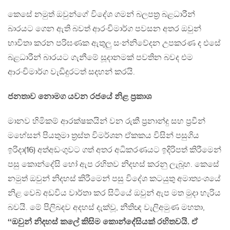
කෙසේ නමුත් ඔවුන්ගේ විදේශ ගමන් බලපත්‍ර බළධාරීන්
බාරයට ගෙන ඇති බවත් ආරංචිමාර්ග පවසන අතර ඔවුන්
භාවිතා කරන පරිඝණක ඇතුලු සංන්නිවේදන උපකරණ ද එසේ
බළධාරීන් බාරයට ගැනීමේ සූදානමක් පවතින බවද එම
ආරංචිමාර්ග වැඩිදුරටත් සදහන් කරයි.
ජනතාව නොමග යවන රජයේ නිළ ප්‍රකාශ
මානව හිමිකම් ආරක්ෂකයින් වන රුකී ප්‍රනාන්දු සහ ප්‍රවීන්
මහේසන් පියතුමා ත්‍රස්ත විමර්ශන ඒකකය විසින් පසුගිය
ඉරිදා(16) අත්අඩංගුවට ගත් අතර අධිකරණයට ඉදිරිපත් කිරීමෙන්
පසු කොන්දේසි හෝ ඇප රහිතව නිදහස් කරනු ලැබූහ. කෙසේ
නමුත් ඔවුන් නිදහස් කිරීමෙන් පසු විදේශ කටයුතු අමාත්‍යංශයේ
නිළ වෙබ් අඩවිය වාර්තා කර සිටියේ ඔවුන් ඇප මත මුදා හැරිය
බවයි. මේ පිලිබදව අදහස් දැක්වූ, නීතිඥ වැලිඅමුණ මහතා,
‘‘ඔවුන් නිදහස් කලේ කිසිම කොන්දේසියක් රහිතවයි. ඒ