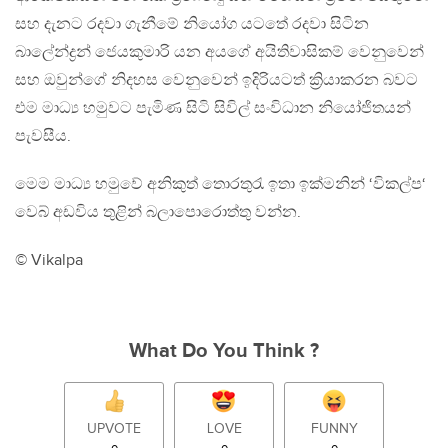
සහ දැනට රදවා ගැනීමේ නියෝග යටතේ රදවා සිටින
බාලේන්ද්‍රන් ජෙයකුමාරි යන අයගේ අයිතිවාසිකම් වෙනුවෙන්
සහ ඔවුන්ගේ නිදහස වෙනුවෙන් ඉදිරියටත් ක්‍රියාකරන බවට
එම මාධ්‍ය හමුවට පැමිණ සිටි සිවිල් සංවිධාන නියෝජිතයන්
පැවසීය.
මෙම මාධ්‍ය හමුවේ අනිකුත් තොරතුරැ ඉතා ඉක්මනින් ‘විකල්ප‘
වෙබ් අඩවිය තුළින් බලාපොරොත්තු වන්න.
© Vikalpa
What Do You Think ?
UPVOTE
LOVE
FUNNY