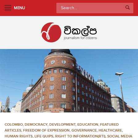
S
Search
MENU
k
for:
i
p
t
o
m
a
i
n
c
o
n
t
e
n
COLOMBO
,
DEMOCRACY
,
DEVELOPMENT
,
EDUCATION
,
FEATURED
t
ARTICLES
,
FREEDOM OF EXPRESSION
,
GOVERNANCE
,
HEALTHCARE
,
HUMAN RIGHTS
,
LIFE QUIPS
,
RIGHT TO INFORMATION(RTI)
,
SOCIAL MEDIA