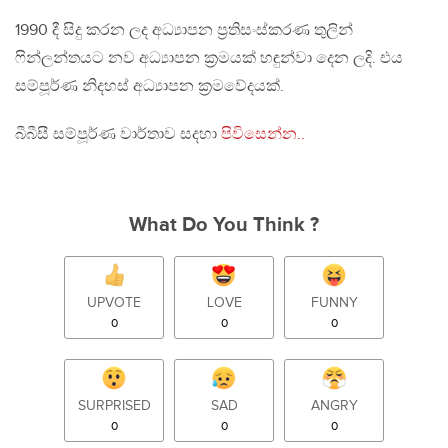
1990 දී සිදු කරන ලද අධ්‍යාපන ප්‍රතිසංස්කරණ තුලින්
ෆින්ලන්තයට නව අධ්‍යාපන ක්‍රමයක් හඳුන්වා දෙන ලදි. එය
සම්පූර්ණ නිදහස් අධ්‍යාපන ක්‍රමවේදයක්.
බීබීසී සම්පූර්ණ වාර්තාව සදහා
පිවිසෙන්න..
What Do You Think ?
UPVOTE
LOVE
FUNNY
0
0
0
SURPRISED
SAD
ANGRY
0
0
0