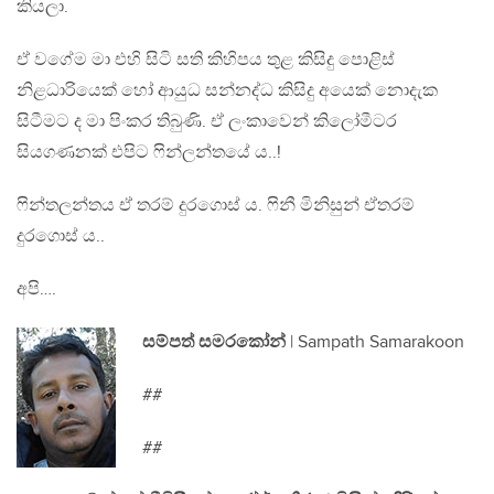
කියලා.
ඒ වගේම මා එහි සිටි සති කිහිපය තුළ කිසිදු පොළිස්
නිළධාරියෙක් හෝ ආයුධ සන්නද්ධ කිසිදු අයෙක් නොදැක
සිටීමට ද මා පිංකර තිබුණි. ඒ ලංකාවෙන් කිලෝමීටර
සියගණනක් එපිට ෆින්ලන්තයේ ය..!
ෆින්තලන්තය ඒ තරම් දුරගොස් ය. ෆිනී මිනිසුන් ඒතරම්
දුරගොස් ය..
අපි….
සම්පත් සමරකෝන්
| Sampath Samarakoon
##
##