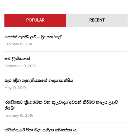
POPULAR
RECENT
සෙක්ස් ඇන්ඩ් ලව් – බ්‍රා සහ ‘ලේ’
February 15, 2016
සම ලිංගිකයෝ
September 9, 2013
පෑඩ් අඳින ගැහැනියකගේ හෘදය සාක්ෂිය
May 10, 2019
‘රහසිගතව ක්‍රියාත්මක වන කුලවාදය අවසන් කිරීමට කාලය උදාවී
තිබේ.’
February 15, 2016
‘හිමින්සැරේ පියා විදා‘ සුනිලා සමුගත්තා ය.