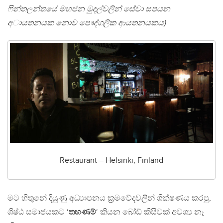
ෆින්තලන්තයේ මහජන මුදල්වලින් සේවා සපයන
අායතනයක නොව පෞද්ගලික ආයතනයකය)
Restaurant – Helsinki, Finland
මට හිතුනේ දියුණු අධ්‍යාපනය ක්‍රමවේදවලින් ශික්ෂණය කරපු,
ශිෂ්ඨ සමාජයකට ‘
තහණම්
‘ කියන බෝඩ් කිසිවක් අවශ්‍ය නෑ