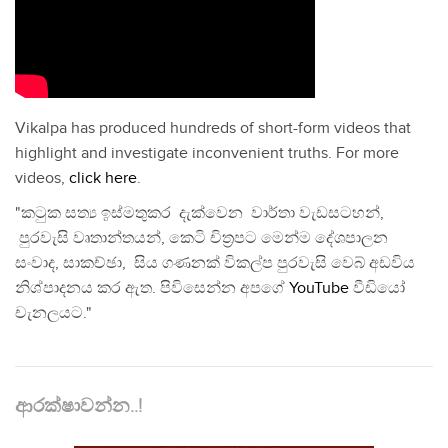
Vikalpa has produced hundreds of short-form videos that
highlight and investigate inconvenient truths. For more
videos,
click here
.
"කටුක සත්‍ය ඉස්මතුකර දැක්වෙන වාර්තා වැඩසටහන්,
පුරවැසි වෘතාන්තයන්, කෙටි චිත්‍රපට මෙන්ම දේශපාලන
සංවාද, සාකච්ඡා, සිය ගණනක් විකල්ප පුරවැසි වෙබ් අඩවිය
නිශ්පාදනය කර ඇත. පිවිසෙන්න අපගේ
YouTube
වීඩියෝ
චැනලයට."
ආරක්ෂාවන්න..!