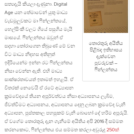
සත්‍යදැයි කියලා දැණුනා. Digital
Age යන තේමාවෙන් යුතු මාධ්‍ය
වැඩමුලුවකට මා ෆින්ලන්තයේ,
හෙල්සිංකි වලට ගියේ පසුගිය මැයි
මාසයේ. ෆින්ලන්තය ඔවුන් ඒ
තොරතුරු අයිතිය
සදහා තෝරාගෙන තිබුණේ මේ වන
පිළිබද ඉතිහාසය
විට මාධ්‍ය නිදහස අතිනුත්
දැක්වෙන
ඉදිරියෙන්ම ඉන්න රට ෆින්ලන්තය
පුවරුවක් –
ෆින්ලන්තය
නිසා වෙන්න ඇති. එහි මාධ්‍ය
සාක්ෂරතාවයත් ඉතාමත් ඉහළයි. ඒ
විතරක් නෙවෙයි ඒ රටේ අධ්‍යාපන
ක්‍රමවේදයේ තියන අපූර්වත්වය නිසා අධ්‍යාපනය ලැබීම,
ජීවත්වීමට අධ්‍යාපනය, අධ්‍යාපනය දෙනු ලබන ක්‍රමවේද වැනි
අධ්‍යාපන, පුස්තකාල පහසුකම් වැනි බොහෝ දේ හරිම අපූරුයි.
ඒ වගේම තොරතුරු දැන ගැනීමේ අයිතිය අපි 2016 දී සම්මත
කරනකොට, ෆින්ලන්තය එය සම්මත කරලා අවුරුදු
250ක්