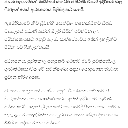
පහත පළවන්නේ බීබිසීයේ සරෝජ් පතිරණ විසින් ඉදිරිපත් කළ
ෆින්ලන්තයේ අධ්‍යාපනය පිළිබද සටහනයි.
ඇමෙරිකාවේ නිව් බ්‍රිට්න්හි සෙන්ට්‍රල් කනෙක්ටිකට් විශ්ව
විද්‍යාලයේ ප්‍රධානී ජෝන් මිලර් විසින් පවත්වන ලද
සමීක්ෂණයකට අනුව ලොව සාක්ෂරතාවය අතින් ඉහලින්ම
සිටින රට ෆින්ලන්තයයි.
අධ්‍යාපනය, පුස්තකාල පහසුකම් මෙන්ම රටේ පුවත්පත්වල
ගුණාත්මකභාවය මේ සමීක්ෂණය සඳහා යොදාගෙන තිබෙන
ප්‍රධාන නිර්ණායක.
අධ්‍යාපනය ක්‍රමයේ පවතින අපූරු විශේෂතා හේතුවෙන්
ෆින්ලන්තය ලොව සාක්ෂරතාවය අතින් ඉදිරියටම පැමිණ
සිටින බවයි, කලක් ශ්‍රී ලංකාවේ මාධ්‍යවේදිනියක ලෙස සේවය
කළ, දැනට හෙල්සින්කි අගනුවර වෙසෙනශකිලා දිසානායක
බීබීසී සංදේශයට කියා සිටියේ.