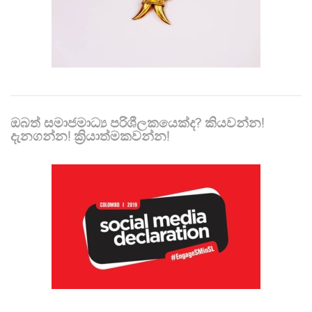
ඔබත් සමාජමාධ්‍ය පරිශීලකයෙක්ද? කියවන්න!
දැනගන්න! ක්‍රියාත්මකවන්න!