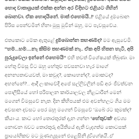
හොද වාතාශ්‍රයක් එක්ක අන්න අර විදිහට එළියට ගිහින්
බොනවා. ඒක හොදයිනේ. මාත් එහෙමයි..!‘
එළියේ දුම්බොන
පිරිස පෙන්වමින් හිනා මුසු මුවින් ඔහු, මට පැවසූවේය.
එතකොට මේක ඇතුළේ
දුම්බොන්න තහණම්ද?
මම ඇසුවෙමි.
‘‘හම්…හම්….නෑ කිසිම තහණමක් නෑ.. ඒක අපි හිතන හැටි, අපි
පුරුදුවෙලා ඉන්නේ එහෙමයි‘‘
එහි තවත් විශේෂයක් තිබුණා. මා
හේතු විමසූ විට ඔහු හේතුව පවසනවා හැර මාගේ
අනන්‍යතාවයවත්, මා කවුද?, කොහෙන්ද?, මොකටද?
අහන්නේ?… ආදී ලංකාවේදී අපේ සල්ලිවලින් පඩි අරං ජීවත්වන
පොලීසියේ හෝ පරිපාලන කාර්යාලවල නිළධාරීන් මෙන්
මගෙන් විමසුවේ නැත. දින කිහිපයක් එම අවන්හලට ගිය මම
අවසාන දවසට පෙර ඔහු මගෙන් විමසුවේ ‘ඔබේ රට කුමක්ද?
කියා ය. කාට හෝ තොරතුරක් දැන ගන්න
‘හේතුවක්‘
අවශ්‍ය
නොවන බවට තොරතුරු අයිතියේ ඇති වැදගත්ම කොටසක්
ප්‍රායෝගිකව මට මුණගැසුනේ එළෙසිනි.
(විශේෂයි..ඒ