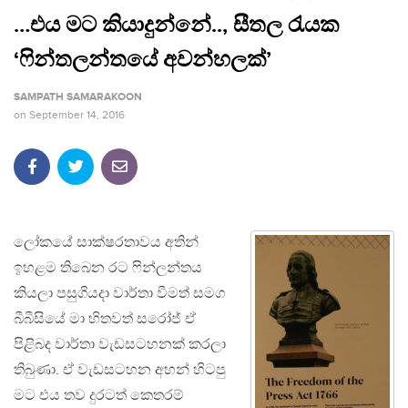
…එය මට කියාදුන්නේ.., සීතල රැයක
‘ෆින්තලන්තයේ අවන්හලක්’
SAMPATH SAMARAKOON
on
September 14, 2016
ලෝකයේ සාක්ෂරතාවය අතින්
ඉහළම තිබෙන රට ෆින්ලන්තය
කියලා පසුගියදා වාර්තා වීමත් සමග
බීබීසියේ මා හිතවත් සරෝජ් ඒ
පිළිබද වාර්තා වැඩසටහනක් කරලා
තිබුණා. ඒ වැඩසටහන අහන් හිටපු
මට එය තව දුරටත් කෙතරම්