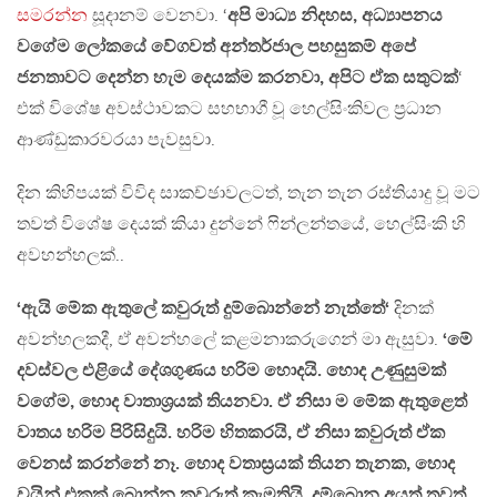
සමරන්න
සූදානම් වෙනවා. ‘
අපි මාධ්‍ය නිදහස, අධ්‍යාපනය
වගේම ලෝකයේ වේගවත් අන්තර්ජාල පහසුකම් අපේ
ජනතාවට දෙන්න හැම දෙයක්ම කරනවා, අපිට ඒක සතුටක්
‘
එක් විශේෂ අවස්ථාවකට සහභාගී වූ හෙල්සිංකිවල ප්‍රධාන
ආණ්ඩුකාරවරයා පැවසුවා.
දින කිහිපයක් විවිද සාකච්ඡාවලටත්, තැන තැන රස්තියාදු වූ මට
තවත් විශේෂ දෙයක් කියා දුන්නේ ෆින්ලන්තයේ, හෙල්සිංකි හි
අවහන්හලක්..
‘ඇයි මේක ඇතුලේ කවුරුත් දුම්බොන්නේ නැත්තේ‘
දිනක්
අවන්හලකදී, ඒ අවන්හලේ කළමනාකරුගෙන් මා ඇසුවා.
‘මේ
දවස්වල එළියේ දේශගුණය හරිම හොදයි. හොද උණුසුමක්
වගේම, හොද වාතාශ්‍රයක් තියනවා. ඒ නිසා ම මේක ඇතුළෙත්
වාතය හරිම පිරිසිදුයි. හරිම හිතකරයි, ඒ නිසා කවුරුත් ඒක
වෙනස් කරන්නේ නෑ. හොද වතාස්‍රයක් තියන තැනක, හොද
වයින් එකක් බොන්න කවුරුත් කැමතියි, දුම්බොන අයත් තවත්