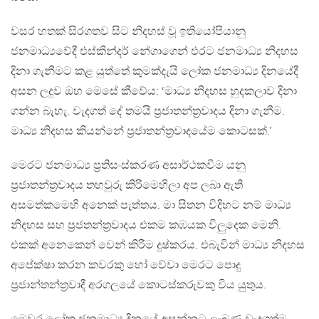
වසර හතක් සිරගතව සිට නිදහස් වූ ඉතියෝපියානු
ජනමාධ්‍යවේදී එස්කින්දර් නේගාගෙන් එරට ජනමාධ්‍ය නිදහස
දිනා ගැනීමට කළ යුත්තේ කුමක්දැයි ලෝක ජනමාධ්‍ය දිනයේදී
අසන ලදුව ඔහ මෙසේ කීවේය: ‘මාධ්‍ය නිදහස හුදකලාව දිනා
ගන්න බැහැ. වැදගත් දේ තමයි ප්‍රජාතන්ත්‍රවාදය දිනා ගැනීම.
මාධ්‍ය නිදහස කියන්නේ ප්‍රජාතන්ත්‍රවාදයේම කොටසක්.’
මෙරට ජනමාධ්‍ය ප්‍රතිසංස්කරණ අසාර්ථකවීම යනු
ප්‍රජාතන්ත්‍රවාදය තහවුරු කිරිමෙහිලා අප ලබා ඇති
අසමත්කමෙහි අනෙක් පැත්තය. මා සිතන විදිහට නම් මාධ්‍ය
නිදහස සහ ප්‍රජතන්ත්‍රවාදය එකම කඹයක විලුදෙක මෙනි.
එකක් අනෙකෙන් වෙන් කිරීම දුෂ්කරය. එබැවින් මාධ්‍ය නිදහස
අපේක්ෂා කරන කවරකු හෝ වේවා මෙරට පොදු
ප්‍රජාන්තන්ත්‍රවාදී අරගලයේ කොටස්කරුවකු විය යුතුය.