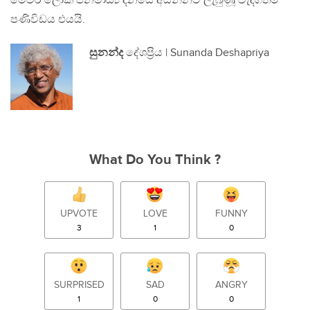
මෙවර ලෝක ජනමාධ්‍ය දිනයේ අසන්නට ලැබුණූ වැදගත්ම
පණිවිඩය එයයි.
සුනන්ද
දේශප්‍රිය | Sunanda Deshapriya
What Do You Think ?
UPVOTE
LOVE
FUNNY
3
1
0
SURPRISED
SAD
ANGRY
1
0
0