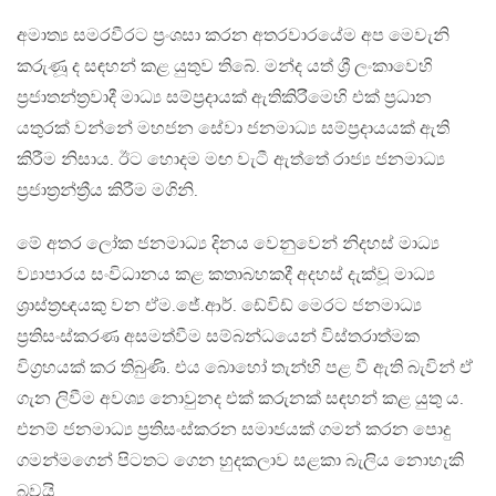
අමාත්‍ය සමරවීරට ප්‍රංශසා කරන අතරවාරයේම අප මෙවැනි
කරුණූ ද සඳහන් කළ යුතුව තිබේ. මන්ද යත් ශ්‍රී ලංකාවෙහි
ප්‍රජාතන්ත්‍රවාදී මාධ්‍ය සම්ප්‍රදායක් ඇතිකිර‍ිමෙහි එක් ප්‍රධාන
යතුරක් වන්නේ මහජන සේවා ජනමාධ්‍ය සම්ප්‍රදායයක් ඇති
කිරීම නිසාය. ඊට හොදම මඟ වැටී ඇත්තේ රාජ්‍ය ජනමාධ්‍ය
ප්‍රජාත්‍රන්ත්‍රීය කිරීම මගිනි.
මේ අතර ලෝක ජනමාධ්‍ය දිනය වෙනුවෙන් නිදහස් මාධ්‍ය
ව්‍යාපාරය සංවිධානය කළ කතාබහකදී අදහස් දැක්වූ මාධ්‍ය
ශ්‍රාස්ත්‍රඥයකු වන ඒම.ජේ.ආර්. ඩේවිඩ් මෙරට ජනමාධ්‍ය
ප්‍රතිසංස්කරණ අසමත්වීම සම්බන්ධයෙන් විස්තරාත්මක
විග්‍රහයක් කර තිබුණි. එය බොහෝ තැන්හි පළ වී ඇති බැවින් ඒ
ගැන ලිවීම අවශ්‍ය නොවුනද එක් කරුනක් සඳහන් කළ යුතු ය.
එනම් ජනමාධ්‍ය ප්‍රතිසංස්කරන සමාජයක් ගමන් කරන පොදු
ගමන්මගෙන් පිටතට ගෙන හුදකලාව සළකා බැලිය නොහැකි
බවයි.