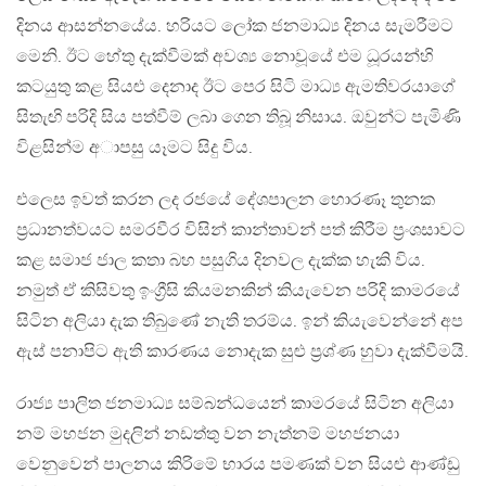
දිනය ආසන්නයේය. හරියට ලෝක ජනමාධ්‍ය දිනය සැමරීමට
මෙනි. ඊට හේතු දැක්වීමක් අවශ්‍ය නොවූයේ එම ධූරයන්හි
කටයුතු කළ සියළු දෙනාද ඊට පෙර සිටි මාධ්‍ය ඇමතිවරයාගේ
සිතැඟි පරිදි සිය පත්වීම් ලබා ගෙන තිබූ නිසාය. ඔවුන්ට පැමිණි
විළසින්ම අාපසු යෑමට සිදු විය.
එලෙස ඉවත් කරන ලද රජයේ දේශපාලන හොරණෑ තුනක
ප්‍රධානත්වයට සමරවීර විසින් කාන්තාවන් පත් කිරීම ප්‍රංශසාවට
කළ සමාජ ජාල කතා බහ පසුගිය දිනවල දැක්ක හැකි විය.
නමුත් ඒ කිසිවතු ඉංග්‍රීසි කියමනකින් කියැවෙන පරිදි කාමරයේ
සිටින අලියා දැක තිබුණේ නැති තරම්ය. ඉන් කියැවෙන්නේ අප
ඇස් පනාපිට ඇති කාරණය නොදැක සුළු ප්‍රශ්ණ හුවා දැක්වීමයි.
රාජ්‍ය පාලිත ජනමාධ්‍ය සම්බන්ධයෙන් කාමරයේ සිටින අලියා
නම් මහජන මුදලින් නඩත්තු වන නැත්නම් මහජනයා
වෙනුවෙන් පාලනය කිරිමේ භාරය පමණක් වන සියළු ආණ්ඩු