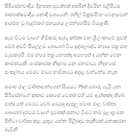
සිරිසේනවාදීය. දිනපතා පුවත්පත් අතරින් දිවයින එළිපිටම
රාජපක්ෂවාදීය යනාදී වශයෙනි. රනිල් වික්‍රමසිංහ වෙනුවෙන්
ආරම්භ වූ බැදුම්කර ජනයුගය උපන්ගෙයිම මියෑදුණි.
සෑම විටම වාගේ හිමිකරු සැබෑ කර්තෘ වන ශ්‍රී ලංකාවේ පුවත්
වෙබ් අඩවි සියල්ලම බොහෝ විට පුද්ගලබද්ධ න්‍යාය පත්‍ර මත
වැඩකරයි. එම න්‍යය පත්‍ර යහපත්ද අයහපත් ද යන්න වෙන
කාරණයකි. සංස්කාරක නිදහස යන ජනමාධ්‍ය නිදහසේ
සංකල්පය මෙරට මාධ්‍ය භාවිතයට අදාළ වන්නේම නැත.
සමාජ ජාල වාර්තාවන්ගෙන් සියයට 75ක් බොරු යැයි යන
සිරිසේනගේ කතාව කෙසේ වෙතත් එහි යම් ඇත්තක්ද තිබේ.
මන්ද යත් මෙරට වෙබ් මාධ්‍යද ඇතුලු සමාජ ජාල වාර්තා
බොහෝ දුරටම වාගේ පුවතක් සනාථ වීමට නම් මූලාශ්‍ර මත
පිහිටා වාර්තා කළ යුතුය යන්න පිළිබඳව තැකීමක් නොකරන
බැවිනි.