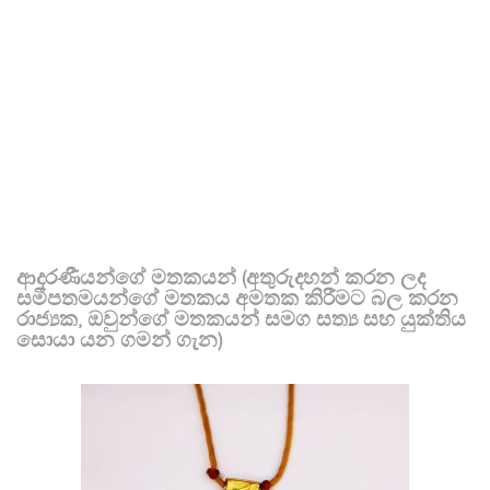
ආදරණීයන්ගේ මතකයන් (අතුරුදහන් කරන ලද
සමීපතමයන්ගේ මතකය අමතක කිරීමට බල කරන
රාජ්‍යක, ඔවුන්ගේ මතකයන් සමග සත්‍ය සහ යුක්තිය
සොයා යන ගමන් ගැන)