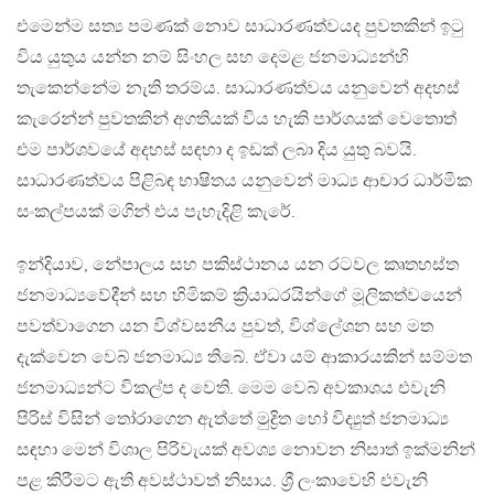
එමෙන්ම සත්‍ය පමණක් නොව සාධාරණත්වයද පුවතකින් ඉටු
විය යුතුය යන්න නම් සිංහල සහ දෙමළ ජනමාධ්‍යන්හි
තැකෙන්නේම නැති තරම්ය. සාධාරණත්වය යනුවෙන් අදහස්
කැරෙන්න් පුවතකින් අගතියක් විය හැකි පාර්ශයක් වෙතොත්
එම පාර්ශවයේ අදහස් සඳහා ද ඉඩක් ලබා දිය යුතු බවයි.
සාධාරණත්වය පිළිබඳ භාෂිතය යනුවෙන් මාධ්‍ය ආචාර ධාර්මික
සංකල්පයක් මගින් එය පැහැදිළි කැරේ.
ඉන්දියාව, නේපාලය සහ පකිස්ථානය යන රටවල කෘතහස්ත
ජනමාධ්‍යවේදීන් සහ හිමිකම් ක්‍රියාධරයින්ගේ මූලිකත්වයෙන්
පවත්වාගෙන යන විශ්වසනීය පුවත්, විශ්ලේශන සහ මත
දැක්වෙන වෙබ් ජනමාධ්‍ය තිබේ. ඒවා යම් ආකාරයකින් සම්මත
ජනමාධ්‍යන්ට විකල්ප ද වෙති. මෙම වෙබ් අවකාශය එවැනි
පිරිස් විසින් තෝරාගෙන ඇත්තේ මුද්‍රිත හෝ විද්‍යුත් ජනමාධ්‍ය
සඳහා මෙන් විශාල පිරිවැයක් අවශ්‍ය නොවන නිසාත් ඉක්මනින්
පළ කිරීමට ඇති අවස්ථාවත් නිසාය‍. ශ්‍රී ලංකාවෙහි එවැනි