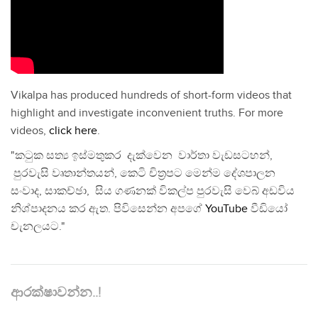
Vikalpa has produced hundreds of short-form videos that
highlight and investigate inconvenient truths. For more
videos,
click here
.
"කටුක සත්‍ය ඉස්මතුකර දැක්වෙන වාර්තා වැඩසටහන්,
පුරවැසි වෘතාන්තයන්, කෙටි චිත්‍රපට මෙන්ම දේශපාලන
සංවාද, සාකච්ඡා, සිය ගණනක් විකල්ප පුරවැසි වෙබ් අඩවිය
නිශ්පාදනය කර ඇත. පිවිසෙන්න අපගේ
YouTube
වීඩියෝ
චැනලයට."
ආරක්ෂාවන්න..!