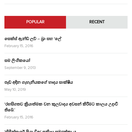
POPULAR
RECENT
සෙක්ස් ඇන්ඩ් ලව් – බ්‍රා සහ ‘ලේ’
February 15, 2016
සම ලිංගිකයෝ
September 9, 2013
පෑඩ් අඳින ගැහැනියකගේ හෘදය සාක්ෂිය
May 10, 2019
‘රහසිගතව ක්‍රියාත්මක වන කුලවාදය අවසන් කිරීමට කාලය උදාවී
තිබේ.’
February 15, 2016
‘හිමින්සැරේ පියා විදා‘ සුනිලා සමුගත්තා ය.