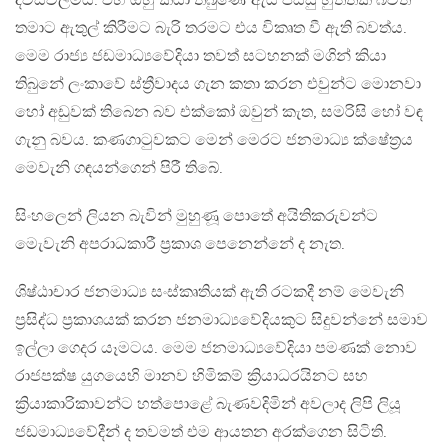
දවස්වලමය. එහි ඔහු කියා තිබුණේ ඇය පිස්සු හුත්තක් බවත්
තමාට ඇතුල් කිරීමට බැරි තරමට එය විකෘත වී ඇති බවත්ය.
මෙම රාජ්‍ය ජඩමාධ්‍යවේදියා තවත් සටහනක් මගින් කියා
තිබුනේ ලංකාවේ ස්ත්‍රීවාදය ගැන කතා කරන එවුන්ට මොනවා
හෝ අඩුවක් තිබෙන බව එක්කෝ ඔවුන් කැත, සමරිසි හෝ වඳ
ගැනු බවය. කණගාටුවකට මෙන් මෙරට ජනමාධ්‍ය ක්ෂේත්‍රය
මෙවැනි ගඳයන්ගෙන් පිරී තිබේ.
සිංහලෙන් ලියන බැවින් මුහුණූ පොතේ අයිතිකරුවන්ට
මෙැවැනි අපරාධකාරී ප්‍රකාශ පෙනෙන්නේ ද නැත.
ශිෂ්ඨාචාර ජනමාධ්‍ය සංස්කෘතියක් ඇති රටකදී නම් මෙවැනි
ප්‍රසිද්ධ ප්‍රකාශයක් කරන ජනමාධ්‍යවේදියකුට සිදුවන්නේ සමාව
ඉල්ලා ගෙදර යෑමටය. මෙම ජනමාධ්‍යවේදියා පමණක් නොව
රාජපක්ෂ යුගයෙහි මානව හිමිකම් ක්‍රියාධරයිනට සහ
ක්‍රියාකාරිකාවන්ට හත්පොළේ බැණවදිමින් අවලාද ලිපි ලියූ
ජඩමාධ්‍යවේදීන් ද තවමත් එම ආයතන අරක්ගෙන සිටිති.