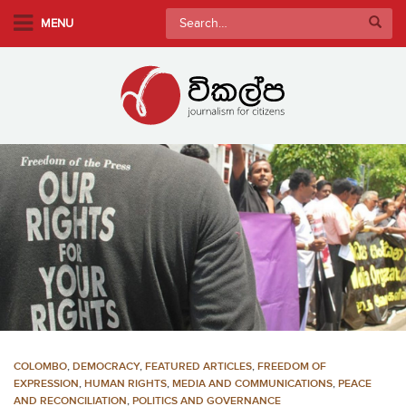
S
Search
MENU
k
for:
i
p
t
o
m
a
i
n
c
o
n
t
e
n
COLOMBO
,
DEMOCRACY
,
FEATURED ARTICLES
,
FREEDOM OF
t
EXPRESSION
,
HUMAN RIGHTS
,
MEDIA AND COMMUNICATIONS
,
PEACE
AND RECONCILIATION
,
POLITICS AND GOVERNANCE