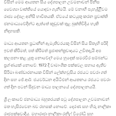
විසින් මෙම ආයතන සිය දේශපාලන උවමනාවන් පිනිස
වෛශ්‍යා වෘත්තියේ යොදවා ගැනීමයි. මේ වනාහී පැහැදිළිිවම
රාජ්‍ය දේපල අනිසි භාවිතයකි. ඒවයේ කටයුතු කරන ප්‍රවෘත්ති
ජනමාධ්‍යවේදීන්ට ඇත්තේ කූඩුවක් තුළ බුක්තිවිදිය හැකි
නිදහසකි.
මාධ්‍ය ආයතන ප්‍රධානීන් ඇමැතිවරයකු විසින් සිය සිතැඟි පරිදි
ඉවත් කිරිමත්, පත් කිරීමත් ප්‍රජාතන්ත්‍රවාදයට උචිතදැයි අප
කලපනා කළ යුතු නොවේද? මෙය හුදෙක් සමරවීර සම්බන්ධ
ප්‍රශ්ණයක් නොවේ. 1972 දී වාමාංශික පක්ෂවල සහාය ඇතිව
සිරිමා බණ්ඩාරනායක විසින් ලේක්හවුසිය රජයට පවරා ගත්
දින සහ ජේ.ආර්. ජයවර්ධන අයිටීඑන් ආයතනය රජයට පවරා
ගත් දින පටන් සිදුවන මාධ්‍ය පාලනයේ දේශපාලනයයි.
ශ්‍රී ලංකාවේ ජනමාධ්‍ය බහුතරයක් පටු දේශපාලන උවමනාවන්
මත හැසිරවෙන බව රහසක් නොවේ. දෙරණ සහ හිරු නාලිකා
රාජපක්ෂවාදීය. මහාරාජා නාලිකා රනිල් විරෝධී සහ