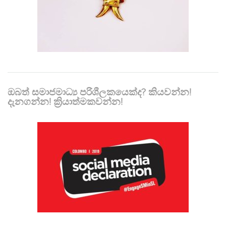
ඔබත් සමාජමාධ්‍ය පරිශීලකයෙක්ද? කියවන්න!
දැනගන්න! ක්‍රියාත්මකවන්න!