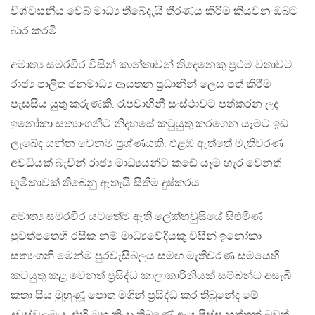
විශ්වසනීය වෙබ් මාධ්‍ය තිබේදැයි තීරණය කිරීම කියවන ඔබට
බාර කරමි.
අමාත්‍ය සමරවීර විසින් කාන්තාවන් තිදෙනෙකු ප්‍රථම වතාවට
රාජ්‍ය පාලිත ජනමාධ්‍ය ආයතන ප්‍රධානීන් ලෙස පත් කිරීම
පැසසිය යුතු කරුණකි. රෑපවාහිනී සංස්ථාවට පත්කරන ලද
ඉනෝකා සත්‍යාංගනීට නිදහසේ කටුයුතු කරගෙන යෑමට ඉඩ
ලැබේද යන්න වෙනම ප්‍රශ්ණයකි. එළඹ ඇත්තේ මැතිවරණ
අවධියක් බැවින් රාජ්‍ය මාධ්‍යයන්ට කඩේ යෑම හැර වෙනත්
භූමිකාවක් තිබෙනු ඇතැයි සිතීම දුෂ්කරය.
අමාත්‍ය සමරවීර යටතේම ඇති ලේක්හවුසියේ සිළුමිණ
පුවත්පතෙහි රසික නම් මාධ්‍යවේදියකු විසින් ඉනෝකා
සත්‍යංගනී මෙන්ම පුරවැසිබලය සමඟ මැතිවරණ සමයෙහි
කටයුතු කළ වෙනත් ප්‍රසිද්ධ කාලාකාරිනියක් සම්බන්ධ අසැබි
කතා සිය මුහුණූ පොත මගින් ප්‍රසිද්ධ කර තිබුනේද මේ