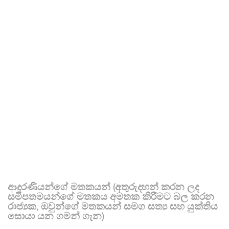
ආදරණීයන්ගේ මතකයන් (අතුරුදහන් කරන ලද
සමීපතමයන්ගේ මතකය අමතක කිරීමට බල කරන
රාජ්‍යක, ඔවුන්ගේ මතකයන් සමග සත්‍ය සහ යුක්තිය
සොයා යන ගමන් ගැන)