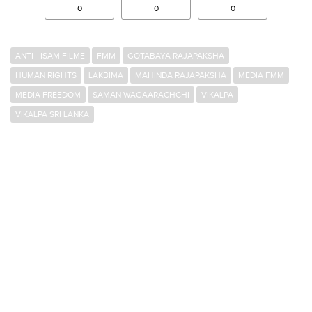
0
0
0
ANTI - ISAM FILME
FMM
GOTABAYA RAJAPAKSHA
HUMAN RIGHTS
LAKBIMA
MAHINDA RAJAPAKSHA
MEDIA FMM
MEDIA FREEDOM
SAMAN WAGAARACHCHI
VIKALPA
VIKALPA SRI LANKA