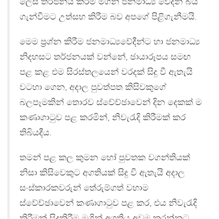
ලෙස තර්ජනය කිරීම මගින් ජනමාධ්‍ය වේදීන් බිය
ගැන්වීමට උත්සහ කිරීම බව අපගේ පිළිගැනීමයි.
මෙම ප‍්‍රශ්න කිරීම ජනමාධ්‍යවේදීන්ට හා ජනමාධ්‍ය
නිදහසට තර්ජනයක් වන්නේ, ඡායාරූපය සමඟ
පළ කළ එම සිරස්තලයෙන් වරදක් සිදු වී ඇතැයි
වටහා ගෙන, අදාල පුවත්පත කිසිවකුගේ
බලපෑමකින් තොරව ස්වේච්ඡාවෙන් දින දෙකක් ම
කණාගාටුව පළ කරමින්, නිවැරැදි කිරීමක් කර
තිබියදීය.
තමන් පළ කල කුමන හෝ පුවතක වගන්තියක්
නිසා කිසිවෙකුට අගතියක් සිදු වී ඇතැයි අදාල
සංස්කාරකවරුන් තේරුම්ගත් වහාම
ස්වේච්ඡාවෙන් කණාගාටුව පළ කර, එය නිවැරැදි
කිරීමක් සිදුකිරීම මගින් අගතිය අවම කරන්නට