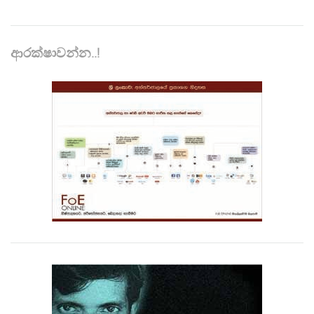
ආරක්ෂාවන්න..!