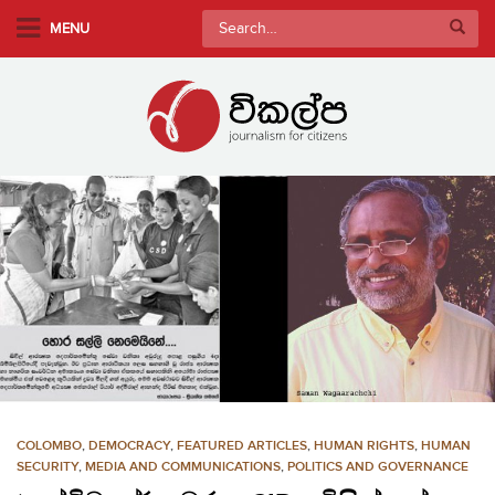
S
Search
MENU
k
for:
i
p
t
o
m
a
i
n
c
o
n
t
e
n
COLOMBO
,
DEMOCRACY
,
FEATURED ARTICLES
,
HUMAN RIGHTS
,
HUMAN
t
SECURITY
,
MEDIA AND COMMUNICATIONS
,
POLITICS AND GOVERNANCE