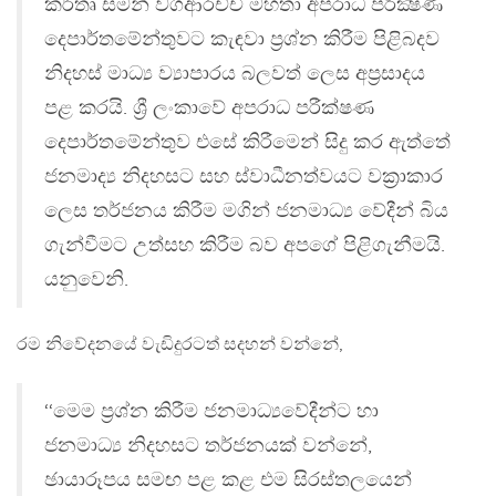
කර්තෘ සමන් වගආරච්චි මහතා අපරාධ පරීක්‍ෂණ
දෙපාර්තමේන්තුවට කැඳවා ප‍්‍රශ්න කිරීම පිළිබදව
නිදහස් මාධ්‍ය ව්‍යාපාරය බලවත් ලෙස අප‍්‍රසාදය
පළ කරයි. ශ්‍රී ලංකාවේ අපරාධ පරීක්ෂණ
දෙපාර්තමේන්තුව එසේ කිරීමෙන් සිදු කර ඇත්තේ
ජනමාද්‍ය නිදහසට සහ ස්වාධීනත්වයට වක‍්‍රාකාර
ලෙස තර්ජනය කිරීම මගින් ජනමාධ්‍ය වේදීන් බිය
ගැන්වීමට උත්සහ කිරීම බව අපගේ පිළිගැනීමයි.
යනුවෙනි.
රම නිවේදනයේ වැඩිදුරටත් සදහන් වන්නේ,
‘‘මෙම ප‍්‍රශ්න කිරීම ජනමාධ්‍යවේදීන්ට හා
ජනමාධ්‍ය නිදහසට තර්ජනයක් වන්නේ,
ඡායාරූපය සමඟ පළ කළ එම සිරස්තලයෙන්