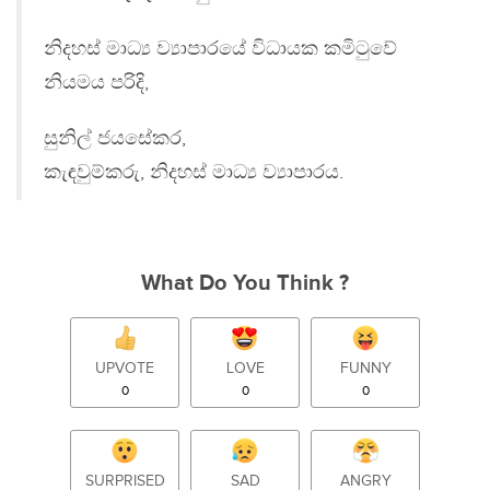
නිදහස් මාධ්‍ය ව්‍යාපාරයේ විධායක කමිටුවේ
නියමය පරිදි,
සුනිල් ජයසේකර,
කැඳවුම්කරු, නිදහස් මාධ්‍ය ව්‍යාපාරය.
What Do You Think ?
UPVOTE
LOVE
FUNNY
0
0
0
SURPRISED
SAD
ANGRY