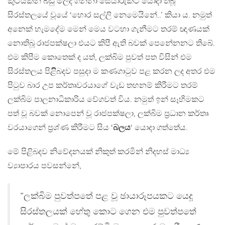
කුටියකින් බඩු මිලදී ගන්නා සේයාරුකට යොදා තිබූ
සිරස්තලයේ වූයේ ‘හොර සල්ලි නෙමෙයිනේ..’ කියා ය. නමුත්
අනෙක් හැමදේම මෙන් මෙය වටහා ගැනීමට තරම් ඥාණයක්
නොතිබූ රාජපක්ෂලා එයට කිපී ඇති බවක් පෙනේනනට තිබේ.
එම කිපීම කොතෙක් ද යත්, ලක්බිම පුවත් පත විසින් එම
සිරස්තලය පිළිිබදව පසුදා ම කණගාටුව පළ කරන ලද අතර එම
පිටුව බාර උප කර්තෘවරයාගේ වැඩ තහනම් කිරීමට තරම්
ලක්බිම පාලනාධිකාරිය වේගවත් විය. නමුත් ඉන් සෑහිමකට
පත් වූ බවක් නෙ‍ාපෙන් වූ රාජපක්ෂලා, ලක්බිම ප්‍රධාන කර්තෘ
වරයාගෙන් ප්‍රශ්ණ කිරීමට සිය ‘
බලය
‘ යොදා ගත්තේය.
මේ පිළිබදව නිවේදනයක් නිකුත් කරමින් නිදහස් මාධ්‍ය
ව්‍යාපාරය පවසන්නේ,
”ලක්බිම පුවත්පතේ පළ වූ ඡායාරූපයකට යෙදූ
සිරස්තලයක් හේතු කොට ගෙන එම පුවත්පතේ