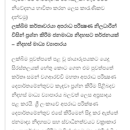
නිවේදනය භාවිතා කරන ලෙස කාරැණිකව
දන්වමු)
ලක්බිම කර්තෘවරයා අපරාධ පරීක්‍ෂණ නිලධාරීන්
විසින් ප‍්‍රශ්න කිරීම ජනමාධ්‍ය නිදහසට තර්ජනයක්
– නිදහස් මාධ්‍ය ව්‍යාපාරය
ලක්බිම පුවත්පතේ පළ වූ ඡායාරූපයකට යෙදූ
සිරස්තලයක් හේතු කොට ගෙන එම පුවත්පතේ
කර්තෘ සමන් වගආරච්චි මහතා අපරාධ පරීක්‍ෂණ
දෙපාර්තමේන්තුවට කැඳවා ප‍්‍රශ්න කිරීම පිළිබදව
නිදහස් මාධ්‍ය ව්‍යාපාරය බලවත් ලෙස අප‍්‍රසාදය
පළ කරයි. ශ්‍රී ලංකාවේ අපරාධ පරීක්ෂණ
දෙපාර්තමේන්තුව එසේ කිරීමෙන් සිදු කර ඇත්තේ
ජනමාද්‍ය නිදහසට සහ ස්වාධීනත්වයට වක‍්‍රාකාර