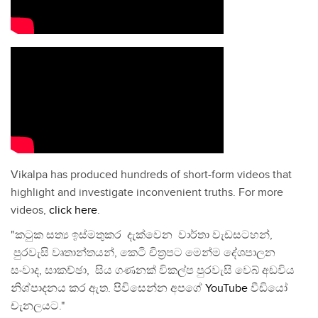
Vikalpa has produced hundreds of short-form videos that
highlight and investigate inconvenient truths. For more
videos,
click here
.
"කටුක සත්‍ය ඉස්මතුකර දැක්වෙන වාර්තා වැඩසටහන්,
පුරවැසි වෘතාන්තයන්, කෙටි චිත්‍රපට මෙන්ම දේශපාලන
සංවාද, සාකච්ඡා, සිය ගණනක් විකල්ප පුරවැසි වෙබ් අඩවිය
නිශ්පාදනය කර ඇත. පිවිසෙන්න අපගේ
YouTube
වීඩියෝ
චැනලයට."