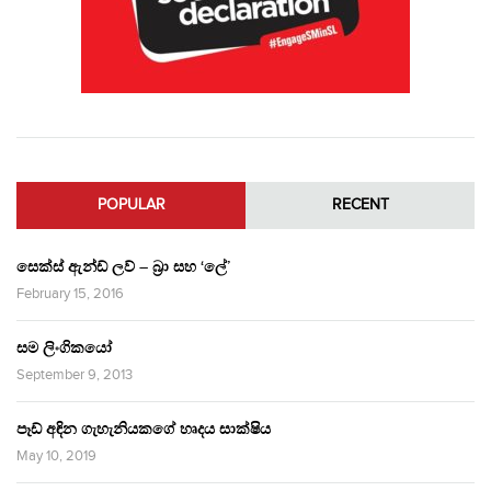
POPULAR
RECENT
සෙක්ස් ඇන්ඩ් ලව් – බ්‍රා සහ ‘ලේ’
February 15, 2016
සම ලිංගිකයෝ
September 9, 2013
පෑඩ් අඳින ගැහැනියකගේ හෘදය සාක්ෂිය
May 10, 2019