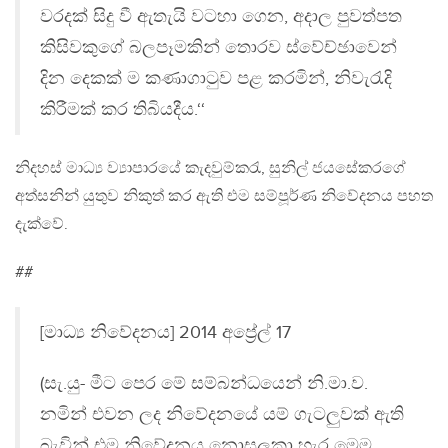
වරදක් සිදු වී ඇතැයි වටහා ගෙන, අදාල පුවත්පත
කිසිවකුගේ බලපෑමකින් තොරව ස්වේච්ඡාවෙන්
දින දෙකක් ම කණාගාටුව පළ කරමින්, නිවැරැදි
කිරීමක් කර තිබියදීය.‘‘
නිදහස් මාධ්‍ය ව්‍යාපාරයේ කැදවුම්කරැ, සුනිල් ජයසේකරගේ
අත්සනින් යුතුව නිකුත් කර ඇති එම සම්පූර්ණ නිවේදනය පහත
දැක්වේ.
##
[මාධ්‍ය නිවේදනය] 2014 අප්‍රේල් 17
(සැ.යු- මීට පෙර මේ සම්බන්ධයෙන් නි.මා.ව.
නමින් එවන ලද නිවේදනයේ යම් ගැටලුවක් ඇති
බැවින් එම නිවේදනය නොසලකා හැර මෙම