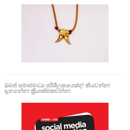
ඔබත් සමාජමාධ්‍ය පරිශීලකයෙක්ද? කියවන්න!
දැනගන්න! ක්‍රියාත්මකවන්න!