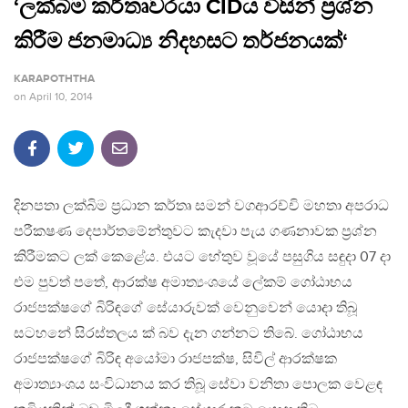
‘ලක්බිම කර්තෘවරයා CIDය විසින් ප‍්‍රශ්න
කිරීම ජනමාධ්‍ය නිදහසට තර්ජනයක්‘
KARAPOTHTHA
on
April 10, 2014
දිනපතා ලක්බිම ප්‍රධාන කර්තෘ සමන් වගආරච්චි මහතා අපරාධ
පරීක‍ෂණ දෙපාර්තමේන්තුවට කැදවා පැය ගණනාවක ප්‍රශ්න
කිරීමකට ලක් කෙළේය. එයට හේතුව වූයේ පසුගිය සඳුදා 07 දා
එම පුවත් පතේ, ආරක්ෂ අමාත්‍යංශයේ ලේකම් ගෝඨාභය
රාජපක්ෂගේ බිරිඳගේ සේයාරුවක් වෙනුවෙන් යොදා තිබූ
සටහනේ සිරස්තලය ක් බව දැන ගන්නට තිබේ. ගෝඨාභය
රාජපක්ෂගේ බිරිඳ අයෝමා රාජපක්ෂ, සිවිල් ආරක්ෂක
අමාත්‍යාංශය සංවිධානය කර තිබූ සේවා වනිතා පොලක වෙළඳ