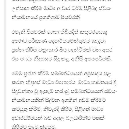
උත්සාහ කිරීම මාධ්‍ය ආචාර ධර්ම පිළිබඳ ස්වයං
නියාමනයේ ප‍්‍රගතිගාමී පියවරකි.
එවැනි පියවරක් ගෙන තිබියදීත් කතුවරයෙකු
අපරාධ පරීක්‍ෂණ දෙපාර්තමේන්තුවට කැදවා
ප‍්‍රශ්න කිරීම වක‍්‍රාකාර බිය ගැන්වීමක් වන අතර
එය මාධ්‍ය නිදහසට සිදු කළ අනිසි අතපෙවීමකි.
මෙම ප‍්‍රශ්න කිරීම සම්බන්ධයෙන් අප‍්‍රසාදය පළ
කරන නිදහස් මාධ්‍ය ව්‍යාපාරය, මාධ්‍ය භාවිතයේ දී
සිදුවන්නා වූ ඇතැම් කරැණු සම්බන්ධයෙන් ස්වයං
නියාමනයකින් සිදුවන අගතීන් අවම කිරීමට
කටයුතු කිරීම, නිවැරදි කිරීම, පිළිගත් මාධ්‍ය
අචාරධර්මයන් බව අදාල බලධාරීන්ට මතක්
කිරීමට කැමැත්තෙමු.