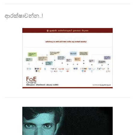
ආරක්ෂාවන්න..!