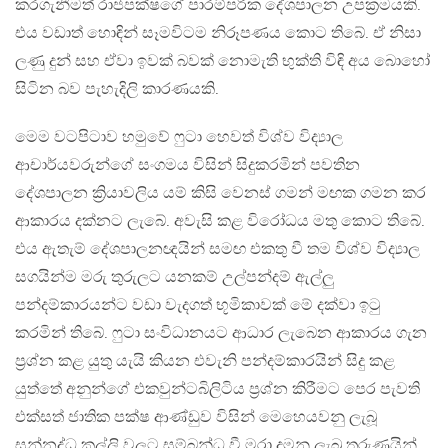
කරගැනීමත් රාජපක්ෂගේ පාරම්පරික දේශපාලන උපක්‍රමයකි.
එය වඩාත් හොඳින් සෑමවිටම නිරූපණය කොට තිබේ. ඒ නිසා
ලණු දුන් සහ ඒවා ඉවක් බවක් නොමැති භුක්ති විඳි අය බොහෝ
සිටින බව පැහැදිලි කාරණයකි.
මෙම වටපිටාව හමුවේ ෆුටා හෙවත් විශ්ව විද්‍යාල
ආචාර්යවරුන්ගේ සංගමය විසින් සිදුකරමින් පවතින
දේශපාලන ක්‍රියාවලිය යම් කිසි වෙනස් ගමන් මඟක ගමන කර
ආකාරය දක්නට ලැබේ. අවැසි කළ විරෝධය මතු කොට තිබේ.
එය ඇතැම් දේශපාලනඥයින් සමඟ එකතු වී තම විශ්ව විද්‍යාල
සගයින්ම මරු තුරුලට යනකම් උල්පන්දම් ඇල්ලු
පන්දම්කාරයන්ට වඩා වැදගත් භූමිකාවක් මේ දක්වා ඉටු
කරමින් තිබේ. ෆුටා සංවිධානයට ආධාර ලැබෙන ආකාරය ගැන
ප්‍රශ්න කළ යුතු යැයි කියන එවැනි පන්දම්කාරයින් සිදු කළ
යුත්තේ අනුන්ගේ එකවුන්ටබිලිටිය ප්‍රශ්න කිරීමට පෙර පැවති
එක්සත් ජාතික පක්ෂ ආණ්ඩුව විසින් මෙහෙයවනු ලැබූ
සන්නද්ධ කල්ලි වලට සම්බන්ධ වී මරා දමනු ලැබූ තරුණයින්