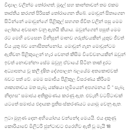
විද්‍යාල වලින්ම තෝරාගත්; මුදල් සහ කාන්තාවන් තම එකම
තෘප්තිය කරගත් පිරිසක් තෝරාගෙන තිබේ. මොවුන් සිතාගෙන
සිටින්නේ මොවුන්ගේ පිළිකුල් සහගත ජීවිත වලින් පසු මෙම
ලෝකය අවසාන වනු ඇතයි කියාය. ඔවුන්ගෙන් පසුත් මෙම
රට මෙහි වෙසෙන මිනිසුන් මානව ගරුත්වයකින් යුතුව ජීවත්
විය යුතු බව නොසිතන්නෝය. මොවුන් ගැන මොවුන්ටම
ඇතිවන පිළිකුලෙන් හැර වෙනත් කිසිම විවේචනයකින් ඔවුන්
ඉවත් නොවන්නා සේම ඔවුහු ඒවායේ සිටින තාක් දුරට
අධ්‍යාපනය වූ කලී දුෂිත දේශපාලන බලයේම අතකොළුවක්
බවට පත් වේ. මෙම සමාජීය පිළිකුල විසරණය කිරීමේ
ශාක්‍යතාවය මත සැබෑ යක්ෂයා භූමියෙන් අපගමනය වී ” සැබෑ
නිදහස” සමාජය අතික්‍රමණය කරණු ඇත. එවැනි වටපිටාවක්
යටතේ සමාජය ඵදායක ප්‍රතිසංස්කරණයට යොමු වෙනු ඇත.
ෆුටා මුහුණ දෙන අභියෝගය වන්නේද මෙයයි. එය දකුණු
කොරියාවේ මිලිටරි ජුන්ටාවට එරෙහිව ඇති වූ මැයි 18