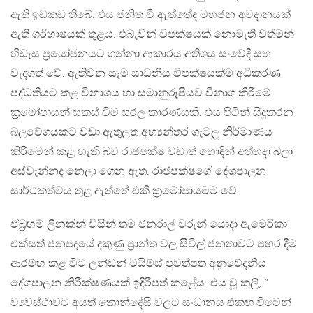
ඇති ඉඩකඩ තිබේ. එය ජනිත වී ඇත්තේද මහජන අවදානයක්
ඇති ගර්භාෂයක් තුළය. එබැවින් විපක්ෂයක් නොමැති වත්මන්
හිඩැස ප්‍රයෝජනයට ගන්නා ආකාරය අතිශය සංවේදී සහ
වැදගත් වේ. ඇතිවන සෑම සාධනීය විපක්ෂයක්ම අධිකරණ
පද්ධතියට කළ විනාශය හා සමානුරූපියව විනාශ කිරීමේ
ක්‍රමෝපායන් සකස් විම සරල කාරණයකි. එය පිටින් සිදුකරන
බලවේගයකට වඩා ඇතුලත අභ්‍යන්තර ගැටලූ නිර්මාණය
කිරීමෙන් කළ හැකි බව රාජපක්ෂ වඩාත් හොඳින් අත්හදා බලා
අස්වැන්නද නෙලා ගෙන ඇත. රාජපක්ෂගේ දේශපාලන
සාර්ථකත්වය තුළ ඇත්තේ එකී ක්‍රමෝපායමම වේ.
ඒබ්‍රහම් ලිනක්න් විසින් තම ජනරාල් වරුන් යොදා ඇමෙරිකා
එක්සත් ජනපදයේ දකුණු ප්‍රාන්ත වල සිවිල් ජනතාවට පහර දීම
ආරම්භ කළ විට ලන්ඩන් ටයිම්ස් පුවත්පත අනුවේදනීය
දේශපාලන නිරීක්ෂණයක් ඉදිරිපත් කළේය. එය වූ කලී, ”
ව්‍යවස්ථාවට අයත් කොන්දේසි වලට සංධානය එකඟ වීමෙන්