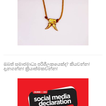
ඔබත් සමාජමාධ්‍ය පරිශීලකයෙක්ද? කියවන්න!
දැනගන්න! ක්‍රියාත්මකවන්න!