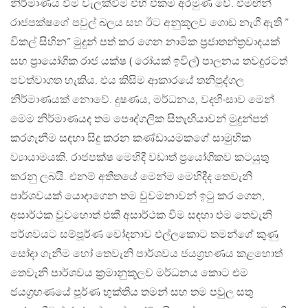
නිර්මාණය වීම වැලක්වීම එහි එකම අරමුණ වේ. එමඟින්
රාජපක්ෂගේ පවුල් බලය සහ ඊට අනුකූලව ගොඩ නැගී ඇති ”
විකල් සිහින” මුදුන් පත් කර ගෙන නාමික ප්‍රජාතන්ත්‍රවාදයක්
සහ ප්‍රායෝගික රාජ යක්ෂ ( රෝයක් ඉවිල්) පාලනය තවදුරටත්
පවත්වාගත හැකිය. එය කිසිම ආකාරයේ තනිපුද්ගල
නිර්මාණයක් නොවේ. දුෂණය, මර්ධනය, වදහිංසාව මෙන්
මෙම නිර්මාණයද තම පෞද්ගලික සිතැඟියාවන් මුදුන්පත්
කරගැනීම සඳහා සිදු කරන කණ්ඩායමකගේ සාමුහික
ව්‍යායාමයකි. රාජපක්ෂ මෙහිදී වඩාත් ප්‍රයෝගිකව කටයුතු
කරනු ලබයි. එනම් අතීතයේ මෙන්ම මෙහිදීද තෙවැනි
පාර්ශවයක් යොදාගෙන තම වුවමනාවන් ඉටු කර ගෙන,
අසාර්ථක වුවහොත් එකී අසාර්ථක වීම සඳහා එම තෙවැනි
පර්ශවයට සම්පූර්ණ චෝදනාව එල්ලකොට තමන්ගේ කුණු
සෝදා ගැනීම හෝ තෙවැනි පාර්ශවය ජයග්‍රහණය කළහොත්
තෙවැනි පාර්ශවය ක්‍රමානුකූලව මර්ධනය කොට එම
ජයග්‍රහණයේ පූර්ණ භුක්තිය තමන් සහ තම පවුල සතු