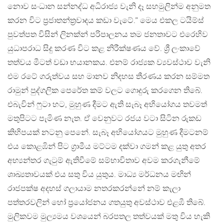
නොව සංධාන සන්නද්ධ අධිරාජ්‍ය වැනි දෑ සහමුලින්ම අනුමත
කරන විට ප්‍රජාතන්ත්‍රවාදය කඩා වැටේ.” මෙය එකල ටයිම්ස්
පුවත්පත විසින් ලිනක්න් පරිපාලනය තම ජනතාවට එරෙහිව
යුධාපරාධ සිදු කරණ විට කළ නිරීක්ෂණය වේ. ශ්‍රී ලංකාවේ
තත්වය මීටත් වඩා භයානකය. එනම් රාජ්‍යක ව්‍යවස්ථාව වැනි
එම රටේ ගරුත්වය සහ මානව නිදහස තීරණය කරන සම්මත
රාමුන් පුද්ගලික පෙරේත කම් වලට ගොදුරු කරගෙන තිබේ.
එබැවින් ෆුටා හට, මුහුණ දීමට ඇති සැබෑ අභියෝගය තවමත්
මතුපිටට පැමිණ නැත. ඒ වෙනුවට රජය වටා සිටින රුකඩ
කිහිපයක් නටනු පෙනේ. සැබෑ අභියෝගයට මුහුණ දීමටනම්
එය කොළඹින් පිට ග්‍රාමීය මට්ටම දක්වා ගමන් කළ යුතු අතර
අභ්‍යන්තර ගැටුම් ඇතිවීමේ සම්භාවිතාව අවම කරගැනීමේ
ශාඛ්‍යතාවයක් එය සතු විය යුතුය. මාධ්‍ය මර්ධනය මඟින්
රාජපක්ෂ අදහස් ගලායාම නතරකරන්නේ නම් කැලා
පත්‍තරවලින් හෝ ප්‍රයෝජනය ගතයුතු අවස්ථාව එළඹී තිබේ.
මුලිකවම මුල්‍යමය වශයෙන් බරපතල තත්වයක් මතු විය හැකි