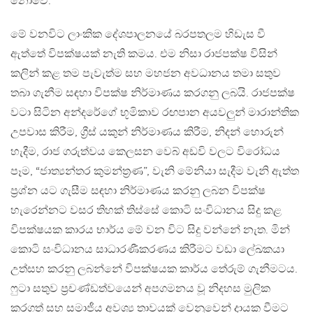
නොවේ.
මේ වනවිට ලාංකික දේශපාලනයේ බරපතලම හිඩැස වී
ඇත්තේ විපක්ෂයක් නැති කමය. එම නිසා රාජපක්ෂ විසින්
කලින් කළ තම පැවැත්ම සහ මහජන අවධානය තමා සතුව
තබා ගැනීම සඳහා විපක්ෂ නිර්මාණය කරගනු ලබයි. රාජපක්ෂ
වටා සිටින අන්දරේගේ භූමිකාව රඟපාන අයවලුන් මාරාන්තික
උපවාස කිරීම, ග්‍රීස් යකුන් නිර්මාණය කිරීම, නිදන් හොරුන්
හැදීම, රාජ ගරුත්වය කෙලසන වෙබ් අඩවි වලට විරෝධය
පෑම, “ජාත්‍යන්තර කුමන්ත්‍රණ”, වැනි මේනියා සැදීම වැනි ඇත්ත
ප්‍රශ්න යට ගැසීම සඳහා නිර්මාණය කරනු ලබන විපක්ෂ
හැරෙන්නට වසර තිහක් තිස්සේ කොටි සංවිධානය සිදු කළ
විපක්ෂයක කාරය භාර්ය මේ වන විට සිදු වන්නේ නැත. මින්
කොටි සංවිධානය සාධාරණීකරණය කිරීමට වඩා ලේඛකයා
උත්සහ කරනු ලබන්නේ විපක්ෂයක කාර්ය තේරුම් ගැනීමටය.
ෆුටා සතුව ප්‍රචණ්ඩත්වයෙන් අපගමනය වූ නිදහස මුලික
කරගත් සහ සමාජීය අවශ්‍ය තාවයක් වෙනුවෙන් දායක වීමට