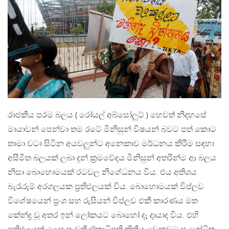
රාජකීය පරම බලය ( රෝයල් අබ්සෝලුට් ) හෙවත් නිදහසේ
මායාවන් පෙන්වා තම රටේ මිනිසුන් විෂයන් බවට පත් කොට
තාමා වටා සිටින අයවලුන්ට අනෙකාව මර්ධනය කිරීම සඳහා
අසීමිත බලයක් ලබා දුන් ක්‍රමවේදය මිනිසුන් අතරින්ම ආ බලය
නිසා බොහොමයක් රටවල නිශේධනය විය. එය අතිශය
බැරෑරුම් අරගලයක ප්‍රතිඵලයක් විය. බොහොමයක් විප්ලව
විශේෂයෙන් ප්‍රංශ සහ රුසියන් විප්ලව එකී කාරණය මත
කේන්ද්‍ර වූ අතර ඉන් ලෝකයට බොහෝ දෑ දායාද විය. එහි