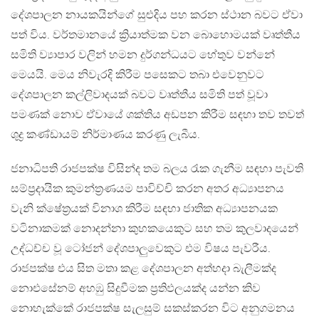
දේශපාලන නායකයින්ගේ සුළුදිය පහ කරන ස්ථාන බවට ඒවා
පත් විය. වර්තමානයේ ක්‍රියාත්මක වන බොහොමයක් වෘත්තීය
සමිති ව්‍යාපාර වලින් හමන දුර්ගන්ධයට හේතුව වන්නේ
මෙයයි. මෙය නිවැරදි කිරීම පසෙකට තබා එවෙනුවට
දේශපාලන කල්ලිවාදයක් බවට වෘත්තීය සමිති පත් වූවා
පමණක් නොව ඒවායේ ශක්තිය අඩපන කිරීම සඳහා තව තවත්
ශුද්‍ර කණ්ඩායම් නිර්මාණය කරණු ලැබීය.
ජනාධිපති රාජපක්ෂ විසින්ද තම බලය රැක ගැනීම සඳහා පැවති
සම්ප්‍රදායික කුමන්ත්‍රණයම පාවිච්චි කරන අතර අධ්‍යාපනය
වැනි ක්ෂේත්‍රයක් විනාශ කිරීම සඳහා ජාතික අධ්‍යාපනයක
වටිනාකමක් නොදන්නා කුහකයෙකුට සහ තම කුලවාදයෙන්
උද්ධච්ච වූ ටෝජන් දේශපාලුවෙකුට එම විෂය පැවරීය.
රාජපක්ෂ එය සිත මතා කළ දේශපාලන අත්හදා බැලීමක්ද
නොඑසේනම් අහඹු සිදුවීමක ප්‍රතිඵලයක්ද යන්න කිව
නොහැක්කේ රාජපක්ෂ සැලසුම් සකස්කරන විට අනුගමනය