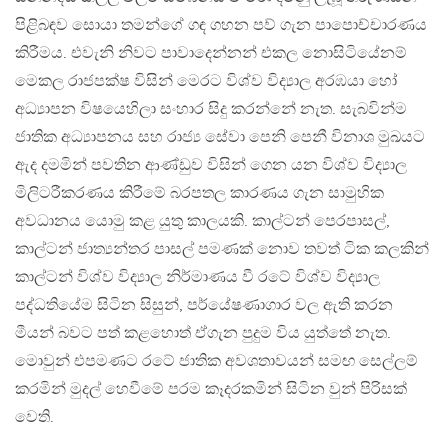
පිළිබඳව සොයා තමන්ගේ ගඳ ගහන පව් ගැන පාපොච්චාරණය
කිරීමය. එවැනි නිවට පාවාදෙන්නන් එකල නොසිටියේනම්
මෙකල රාජපක්ෂ විසින් මෙරට විශ්ව විද්‍යාල අරඹයා හෝ
අධ්‍යාපන විෂයෙහිලා සංහාර සිදු කරන්නේ නැත. සැබවින්ම
ජාතික අධ්‍යාපනය සහ රාජ්‍ය සේවා පෙනි පෙනී විනාශ මුඛයට
ඇද දමමින් පවතින ආණ්ඩුව විසින් ගෙන යන විශ්ව විද්‍යාල
මිලිටරීකරණය කිරීමේ බරපතල කාරණය ගැන සාමුහික
අවධානය යොමු කළ යුතු කාලයකි. කාල්ටන් පෙරපාසල්,
කාල්ටන් ජාත්‍යන්තර පාසල් පමණක් නොව තවත් ටික කලකින්
කාල්ටන් විශ්ව විද්‍යාල නිර්මාණය වී රටේ විශ්ව විද්‍යාල
පද්ධතියේම සිටින සිසුන්, පර්යේෂණාගාර වල ඇති කරන
මීයන් බවට පත් කළහොත් ඒගැන පුදුම විය යුත්තේ නැත.
මොවුන් එපමණට රටේ ජාතික අවශතාවයන් සමඟ සෙල්ලම්
කරමින් මුදල් හෙවීමේ පරම කෑදරකමින් සිටින වුන් පිරිසක්
වෙති.