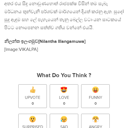
අතර එය සිදු නොවුණහොත් රාජපක්ෂ විසින් තම සැබෑ
මර්ධනය තුන්වැනි පර්ශවක් මාර්ගයෙන් දියත් කරනු ඇත. සුදෝ
සුදු ඇඳුම සහ ලේ පැහැයෙන් තැනු බෙල්ල වටා යන සාටකයේ
පිටට නොපෙනන සත්ත්ව ගතිය වන්නේ එයයි.
නිලන්ත ඉලංගමුව[Nilantha Illangamuwa]
[Image:VIKALPA]
What Do You Think ?
UPVOTE
LOVE
FUNNY
0
0
0
SURPRISED
SAD
ANGRY