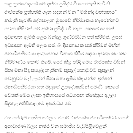
කළ ක්‍රමවේදයක් මේ දක්වා ප්‍රසිද්ධ වී නොමැති බැවිනි.
රාජපක්ෂ ප්‍රතිපත්ති ගැන සඳහන් වන ” මහින්ද චින්තනය”
නමැති පැරණි දේශපාලන මුසාවේ නිර්මාණය හැරෙන්නට
වෙන කිසිවක් මේ දක්වා ප්‍රසිද්ධ වී නැත. කෙසේ වෙතත්
අධ්‍යාපන ඇමති ලෙස බන්දුල ගුණවර්ධන පත් කිරීමත්, උසස්
අධ්‍යාපන ඇමති ලෙස එස්. බී. දිසානායක පත් කිරීමත් මඟින්
ජනාධිපතිවරයා අධ්‍යාපනය විනාශ කිරීම සඳහා අවශ්‍ය ඉඩ කඩ
නිර්මාණය කොට තිබේ. පෙර කියූ පරිදි මෙය රාජපක්ෂ විසින්
සිතා මතා සිදු කළේද නැතිනම් කුකුල් කොටුවට කුකුලන්
වෙනුවට වල් ඌරන් සිතා මතා දැමීමක්ද යන්න දන්නේ
ජනාධිපතිවරයා සහ ඔහුගේ උපදේශකයින් පමණි. කෙසේ
වෙතත් මෙය ලංකා ඉතිහාසයේ අධ්‍යාපන ක්ෂේත්‍රය අලලා
සිදුකළ අතිවිශාලතම අපරාධය වේ.
එය තේරුම් ගැනීම සරලය. එනම් රාජපක්ෂ ජනාධිපත්වරයාගේ
අසාධාරණ බලය නෂ්ඨ වන සමාජීය වැඩපිළිවෙලක්