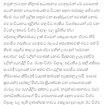
නමුත් ෆුටා සහ නිදහස් අධ්‍යාපනය වෙනුවෙන් මේ මොහෙත්
සටන් කරන බොහොමයක් සංවිධාන සඳහා බරපතල අභියෝග
තිබේ. එය එහි මුලික සතුරා වන ආණ්ඩුවෙන් පමණක් නොව
එම සංවිධානය තුළින්ම මතු විය හැකිය. විශේෂයෙන් මේ වන
විටත් ලංකාවේ විශ්ව විද්‍යාල වල ප්‍රමිතිය ඒවා
දේශපාලනීකරණයට ලක් වීමෙන් කෙළසා ඇත. ඒවාට හිමි
සමාජීය ගරුත්වය වෙනුවට බලයේ අතකොළුවක් බවට පත් වී
තිබේ. පසුගිය කාලය පුරා ඒවා මඟින් ලබා දුන් “සම්මාන
ආචාර්ය” පදවි වලින් පමණක් නොව සිදුකරනු ලැබූ පත්වීම්
වලින් පැහැදිලි විය. රටක විශ්ව විද්‍යාල පද්ධතිය වූ කලී අතිශය
සංවේදී ව්‍යුහයක් වන අතර ඒවා මුලික සමාජීය මතයක්
නිර්මාණය කිරීමේදී වැදගත් කාර්යක් ඉටුකරනු ලබයි. සාමාජ
ක්‍රමයක් ( සෝෂල් සිස්ටම්) ක්‍රියාත්මක වන බොහොමයක්
රටවල එය පැහැදිලිව දක්නට ලැබේ. නමුත් අවාසනාවට රටේ
ජනාධිපතිවරයාගේ සිට බොහොමයක් දෙනා මෙරට විශ්ව
විද්‍යාල වල ඇති ගුණාත්මක භාවය කෙළසා දමා ඇත. ඊට විශ්ව