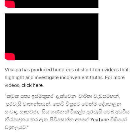
Vikalpa has produced hundreds of short-form videos that
highlight and investigate inconvenient truths. For more
videos,
click here
.
"කටුක සත්‍ය ඉස්මතුකර දැක්වෙන වාර්තා වැඩසටහන්,
පුරවැසි වෘතාන්තයන්, කෙටි චිත්‍රපට මෙන්ම දේශපාලන
සංවාද, සාකච්ඡා, සිය ගණනක් විකල්ප පුරවැසි වෙබ් අඩවිය
නිශ්පාදනය කර ඇත. පිවිසෙන්න අපගේ
YouTube
වීඩියෝ
චැනලයට."