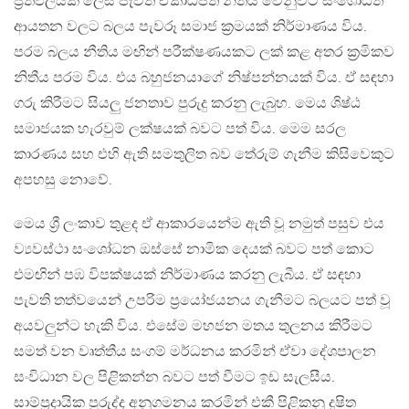
ප්‍රතිඵලයක් ලෙස පැවතී ඒකාධිපති නිතීය වෙනුවට සංශෝධිත
ආයතන වලට බලය පැවරූ සමාජ ක්‍රමයක් නිර්මාණය විය.
පරම බලය නීතිය මඟින් පරීක්ෂණයකට ලක් කළ අතර ක්‍රමිකව
නිතීය පරම විය. එය බහුජනයාගේ නිෂ්පන්නයක් විය. ඒ සඳහා
ගරු කිරීමට සියලු ජනතාව පුරුදු කරනු ලැබුහ. මෙය ශිෂ්ඨ
සමාජයක හැරවුම් ලක්ෂයක් බවට පත් විය. මෙම සරල
කාරණය සහ එහි ඇති සමතුලිත බව තේරුම් ගැනීම කිසිවෙකුට
අපහසු නොවේ.
මෙය ශ්‍රී ලංකාව තුළද ඒ ආකාරයෙන්ම ඇති වූ නමුත් පසුව එය
ව්‍යවස්ථා සංශෝධන ඔස්සේ නාමික දෙයක් බවට පත් කොට
එමඟින් පඹ විපක්ෂයක් නිර්මාණය කරනු ලැබීය. ඒ සඳහා
පැවති තත්වයෙන් උපරිම ප්‍රයෝජයනය ගැනීමට බලයට පත් වූ
අයවලුන්ට හැකි විය. එසේම මහජන මතය තුලනය කිරීමට
සමත් වන වෘත්තීය සංගම් මර්ධනය කරමින් ඒවා දේශපාලන
සංවිධාන වල පිළිකන්න බවට පත් වීමට ඉඩ සැලසීය.
සාම්ප්‍රදායික පුරුද්ද අනුගමනය කරමින් එකී පිළිකනු දුෂිත