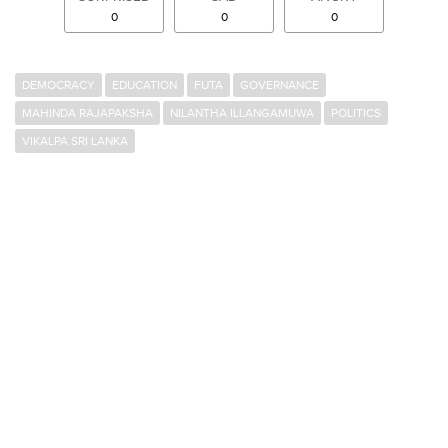
0
0
0
DEMOCRACY
EDUCATION
FUTA
GOVERNANCE
MAHINDA RAJAPAKSHA
NILANTHA ILLANGAMUWA
POLITICS
VIKALPA SRI LANKA