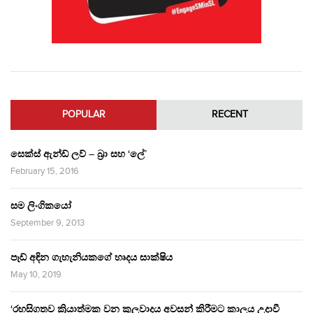
POPULAR
RECENT
සෙක්ස් ඇන්ඩ් ලව් – බ්‍රා සහ ‘ලේ’
February 15, 2016
සම ලිංගිකයෝ
September 9, 2013
පෑඩ් අඳින ගැහැනියකගේ හෘදය සාක්ෂිය
May 10, 2019
‘රහසිගතව ක්‍රියාත්මක වන කුලවාදය අවසන් කිරීමට කාලය උදාවී