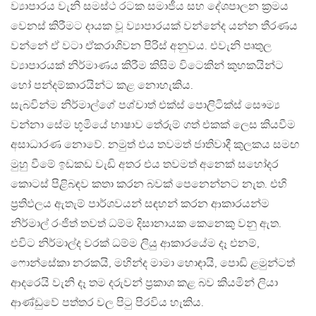
ව්‍යාපාරය වැනි සමස්ථ රටක සමාජීය සහ දේශපාලන ක්‍රමය
වෙනස් කිරීමට දායක වූ ව්‍යාපාරයක් වන්නේද යන්න තීරණය
වන්නේ ඒ වටා ඒකරාශිවන පිරිස් අනුවය. එවැනි පෘතුල
ව්‍යාපාරයක් නිර්මාණය කිරීම කිසිම විටෙකින් කුහකයින්ට
හෝ පන්දම්කාරයින්ට කළ නොහැකිය.
සැබවින්ම නිර්මාල්ගේ පශ්චාත් එක්ස් පොලිටික්ස් සෞම්‍ය
වන්නා සේම භූමියේ භාෂාව තේරුම් ගත් එකක් ලෙස කියවීම
අසාධාරණ නොවේ. නමුත් එය තවමත් ජාතිවාදී කුලකය සමඟ
මුහු වීමේ ඉඩකඩ වැඩි අතර එය තවමත් අනෙක් සහෝදර
කොටස් පිළිබඳව කතා කරන බවක් පෙනෙන්නට නැත. එහි
ප්‍රතිඵලය ඇතැම් පාර්ශවයන් සඳහන් කරන ආකාරයන්ම
නිර්මාල් රංජිත් තවත් ධම්ම දිසානායක කෙනෙකු වනු ඇත.
එවිට නිර්මාල්ද වරක් ධම්ම ලියු ආකාරයේම දෑ එනම්,
ෆොන්සේකා නරකයි, මහින්ද මාමා හොඳායි, පොඩි ළමුන්ටත්
ආදරෙයි වැනි දෑ තම දරුවන් ප්‍රකාශ කළ බව කියමින් ලියා
ආණ්ඩුවේ පත්තර වල පිටු පිරවිය හැකිය.