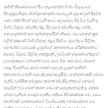
රාජිනි තිරාණගමගේ සිට නැගෙනහිර විශ්ව විද්‍යාලයේ
සිවසුබ්‍රමනියුම් රවින්ද්‍රනාත් දක්වා අයවලුන් මුහුණ දුන් සිදුවීම්
සේම රත්නජීවන් හූල් වැනි අයට පලායාමට සිදු වීම වැනි දෑ
විශ්ව විද්‍යාල පද්ධතිය තුළ සිදු වූයේ පද්ධතිය තුළ බෝවූ
පාවාදෙන්නන් සහ පන්දම්කාරයින් නිසාය. එය වෙනස් ක්‍රම
වලින් දකුණේ විශ්වවිද්‍යාල තුළද සිදුවිය. භූගෝලය පිළිබඳ
මහාචාර්ය වරයෙක්, ළමුන්ගේ කන්‍යාභාවය පරික්ෂාකොට,
අපරාධ විද්‍යාව පිළිබඳ ශාස්ත්‍රපති උපාධියක් හදාරන්නේකුගේ
උපදේශකයා වන්නේත් මෙම රටේ මිස, තම රටේ රජාගේ
දොළ පිදෙනියට දහස් ගණන් ගැහැණු ළමුන් අතරින්
කන්‍යාභාවය ඇති ගැහැණු දරුවකු ප්‍රසිද්ධ සංදර්ශනයකදී සොයා
ගැනීම වාර්ෂික සම්ප්‍රදාය කරගත් ස්වාසිලන්තයේ නොවේ.
එබැවින් ෆුටා ගමන් කරන මාවතේ දෙපැත්තේ ඇති දෑ තෝරා
බේරා ගැනීමේ භාරදූර වගකීම අතිශය තීරණාත්මක වේ. මෙය
තවත් එක් ගොබ්බයන්ගේ විරෝධයක්ද නොඑසේනම් එය