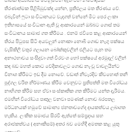
ජාතික අධ්‍යාපනය වෙනුවෙන් ඇති වන නවෝදයක
තීරණාත්මක පිළිබිඹුවක්ද යන්න, ප්‍රතිඵලය මත තීරණය වේ.
එබැවින් ෆුටා සංවිධානයට වැදගත් වන්නේ මීට පෙර ලංකා
ඉතිහාසයේ සංවිධාන ඇති වූ ආකාරයෙන් ඔබ්බට ගොස් තම
සංවිධානය සාමාජ ගත කිරීමය . එනම් ජවිපෙ කළ ආකාරයෙන්
තිරය පිටුපස සිටි අයවලුන් නොකා නොබී ගොඩ නැගු පක්ෂය
වැසිකිලි වතුර ගලායන බෝක්කුවලින් එලියට පැන තම
අනාථභාවය සංසිදුවා ගත් වීරවංශ හෝ පක්ෂයේ අරමුදල් වලින්
කඳ බඩ මහත් කොට වේදිකාවලට ගොඩ නැංවූ වාචලයින්ට
විනාශ කිරීමට ඉඩ දීම නොවේ. වඩාත් නිවැරදිව කිවහොත් තනි
පුද්ගල චරිත නිර්මාණය කිරීම වෙනුවට ප්‍රතිපත්ති මත විරෝධය
නාභිගත කිරීම සහ ඒවා සංස්කෘතික ගත කිරීමට යන්ත දැරීමය.
එමඟින් විරෝධය පෘතුල වනවා පමණක් නොව බරපතල
මර්ධනයක් හමුවේ සාමාන්‍ය ජනතාවගේද දායකත්වය ලබාගත
හැකිය. ලංකික සමාජය සිරවී ඇත්තේ සම්ප්‍රදාය සහ
අරාජකත්වය ( අනාකිසම්) අතර බව මෙහිදී අමතක කළ යුතු