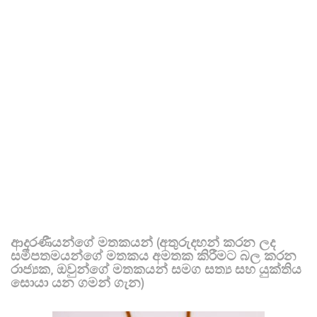
ආදරණීයන්ගේ මතකයන් (අතුරුදහන් කරන ලද
සමීපතමයන්ගේ මතකය අමතක කිරීමට බල කරන
රාජ්‍යක, ඔවුන්ගේ මතකයන් සමග සත්‍ය සහ යුක්තිය
සොයා යන ගමන් ගැන)