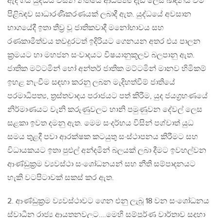
ඇදී ගිය යුද්ධය විසින් නීතියේ ආධිපත්‍ය දැඩි ලෙස ඛාදනය වීම
පිළිබඳව සාධාරණීකරණයක් ලබාදී ඇත. යුද්ධයේ අවසාන
භාගයේදී ඉතා තීව‍්‍ර වූ ජාතිකවාදී මනෝභාවය සහ
රණකාමීත්වය තවදුරටත් ඉදිරියට ගෙනයන අතර එය පාලන
ක‍්‍රමයට හා මහජන සංවාදයට විෂයානුකූලව බලපානු ඇත.
ජාතික මට්ටමින් හෝ අන්තර් ජාතික මට්ටමින් මානව හිමිකම්
ඉහළ නැංවීම සඳහා කරනු ලබන මැදිහත්වීම් ජාතියේ
පරමාධිපත්‍ය, ත‍්‍රස්තවාදය පරාජයට පත් කිරීම, යුද ජයග‍්‍රහණයේ
නිර්මාණයට වැනි කරුණුවලට හානි පමුණුවන දේවල් ලෙස
සළකා ඉවත දමනු ඇත. මෙම සංදර්භය විසින් පශ්චාත් යුධ
සමය තුළදී පවා ආරක්ෂක කටයුතු සංස්ථාපනය කිරීමට සහ
විධායකයට ඉතා පුළුල් අන්දමින් බලයක් ලබා දීමට ඉවහල්වන
ආණ්ඩුක‍්‍රම ව්‍යවස්ථා සංශෝධනයන් සහ නීති සම්පාදනයට
හැකි වටපිටාවක් සකස් කර ඇත.
2. ආණ්ඩුක‍්‍රම ව්‍යවස්ථාවට ගෙන එනු ලැබූ 18 වන සංශෝධනය
ස්වාධීන රාජ්‍ය ආයතනවලට….මෙහි සම්පූර්ණ වාර්තාව සදහා