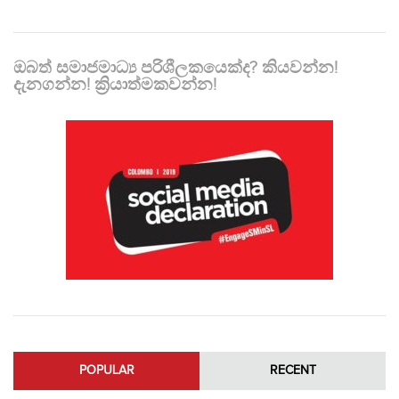
ඔබත් සමාජමාධ්‍ය පරිශීලකයෙක්ද? කියවන්න!
දැනගන්න! ක්‍රියාත්මකවන්න!
POPULAR
RECENT