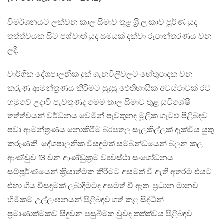
විමර්ශනයට ලක්වන කාල සීමාව තුළ ශ‍්‍රී ලංකාව පූර්ණ යුද
තත්ත්වයක සිට පශ්චාත් යුද සමයක් දක්වා රූපාන්තරණය වන
ලදි.
වාර්ගික දේශපාලනික දුක් ගැනවිලිවලට හේතුපාදක වන
කරුණු ආමන්ත‍්‍රණය කිරීමට සුදුසු ඓතිහාසික අවස්ථාවක් රට
හමුවේ උදාවී පැවතුණද මෙම කාල සීමාව තුළ සුවිශේෂී
තත්ත්වයන් වර්ධනය වෙමින් පැවතුනද මූලික ගැටළු පිළිබඳව
පවා ආමන්ත‍්‍රණය නොකිරීම බරපතල සැලකිල්ලක් දැක්විය යුතු
කරුණකි. දේශපාලනික විසඳුමක් සම්බන්ධයෙන් බලන කල
ආණ්ඩුව 13 වන ආණ්ඩුක‍්‍රම ව්‍යවස්ථා සංශෝධනය
සම්පූර්ණයෙන් ක‍්‍රියාත්මක කිරීමට අසමත් වී ඇති අතරම එයට
එහා ගිය විසඳුමක් ලබාදීමටද අසමත් වී ඇත. ප‍්‍රධාන මානව
හිමිකම් උල්ලංඝනයන් පිළිබඳව ගත් කළ සිද්ධීන්
ප‍්‍රමාණාත්මකව සිදුවන පසුබිමක වුවද තත්ත්වය පිළිබඳව