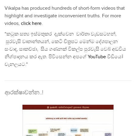
Vikalpa has produced hundreds of short-form videos that
highlight and investigate inconvenient truths. For more
videos,
click here
.
"කටුක සත්‍ය ඉස්මතුකර දැක්වෙන වාර්තා වැඩසටහන්,
පුරවැසි වෘතාන්තයන්, කෙටි චිත්‍රපට මෙන්ම දේශපාලන
සංවාද, සාකච්ඡා, සිය ගණනක් විකල්ප පුරවැසි වෙබ් අඩවිය
නිශ්පාදනය කර ඇත. පිවිසෙන්න අපගේ
YouTube
වීඩියෝ
චැනලයට."
ආරක්ෂාවන්න..!