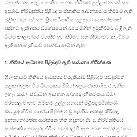
ධනාත්මකව බැලිය හැකිය. මානව හිමිකම් උල්ලංඝනයන් සහ
අපරාධ නිර්මුක්තිය පිළිබඳ සංස්කෘතිය ආමන්ත‍්‍රණය කිරීමට ඇති
මූලික ව්‍යුහයේ සහ ක‍්‍රියාපටිපාටිය තුළ කුඩා වෙනස්කමක්
දක්නට ඇති අතර විශේෂයෙන් රජය මගින් ඉටුකිරීමට බැඳී ඇති
විශ්ව කාලාන්තර වගකීම් ඉටු කිරීමට සහ කි‍්‍රයාවට නැංවීමට
ඇති නොහැකියාව පෙන්වා දෙමින් ඇත.
1. නීතියේ ආධිපත්‍ය පිළිබඳව ඇති සාමාන්‍ය නිරීක්ෂණ
ශ‍්‍රී ලංකාවේ නීතියේ ආධිපත්‍ය වියැකීයාම පිළිබඳව තවදුරටත්
සලකා බලන විට විධායකය විසින් බලය ඒකරාශී කරගැනීම
ඉහළ යාමද, ස්වාධීන ආයතන දේශපාලනීකරණය වීමද,
බරපතල මානව හිමිකම් උල්ලංඝනයන් පිළිබඳ පරීක්ෂණ
කටයුතු කිරීම හා ඒවා පිළිබඳ නඩු පැවරීම අතපසු කිරීමද,
අන්තනෝමතික ආරක්ෂක නීති හඳුන්වා දීම ද, නිර්මුක්තියේ
සංස්කෘතිය තහවුරු කිරීමට ඉවහල් වී ඇත. දශක තුනක් පුරාවට