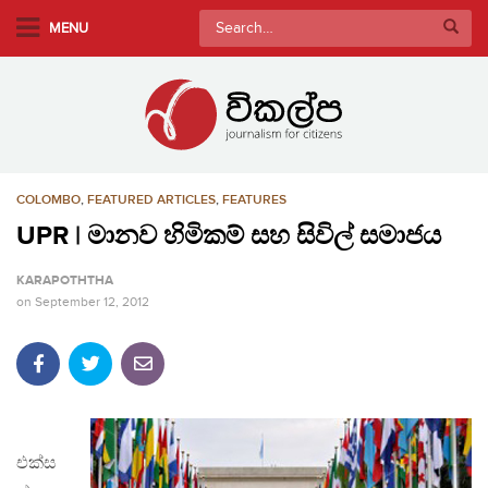
S
Search
MENU
k
for:
i
p
t
o
m
COLOMBO
,
FEATURED ARTICLES
,
FEATURES
a
i
UPR | මානව හිමිකම් සහ සිවිල් සමාජය
n
KARAPOTHTHA
c
on
September 12, 2012
o
n
t
e
n
t
එක්ස