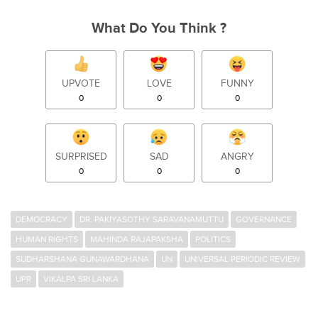
What Do You Think ?
UPVOTE
LOVE
FUNNY
0
0
0
SURPRISED
SAD
ANGRY
0
0
0
DEMOCRACY
DR. PAKIYASOTHY SARAVANAMUTTU
GOVERNANCE
HUMAN RIGHTS
MAHINDA RAJAPAKSHA
POLITICS
SUDHARSHANA GUNAWARDHANA
UN
UNIVERSAL PERIODIC REVIEW
UPR
VIKALPA SRI LANKA