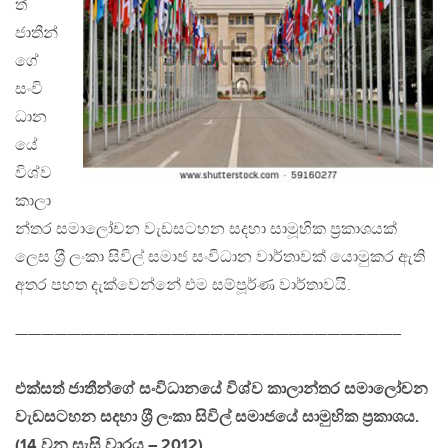
ත්
ජාතීන්
ගේ
සංවි
ධාන
යේ
විශ්ව
කාලා
න්තර සමාලෝචන වැඩසටහන සදහා සාමූහික ප්‍රකාශයක්
ලෙස ශ‍්‍රී ලංකා සිවිල් සමාජ සංවිධාන වාර්තාවක් යොමුකර ඇති
අතර පහත දැක්වෙන්නේ එම සම්පූර්ණ වාර්තාවයි.
—————————————————————————————–
එක්සත් ජාතීන්ගේ සංවිධානයේ විශ්ව කාලාන්තර සමාලෝචන
වැඩසටහන සදහා ශ‍්‍රී ලංකා සිවිල් සමාජයේ සාමුහික ප‍්‍රකාශය.
(14 වන සැසි වාරය – 2012)