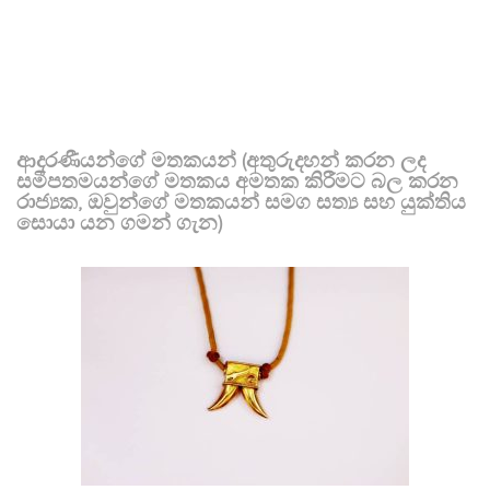
ආදරණීයන්ගේ මතකයන් (අතුරුදහන් කරන ලද
සමීපතමයන්ගේ මතකය අමතක කිරීමට බල කරන
රාජ්‍යක, ඔවුන්ගේ මතකයන් සමග සත්‍ය සහ යුක්තිය
සොයා යන ගමන් ගැන)