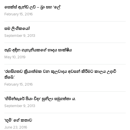
සෙක්ස් ඇන්ඩ් ලව් – බ්‍රා සහ ‘ලේ’
February 15, 2016
සම ලිංගිකයෝ
September 9, 2013
පෑඩ් අඳින ගැහැනියකගේ හෘදය සාක්ෂිය
May 10, 2019
‘රහසිගතව ක්‍රියාත්මක වන කුලවාදය අවසන් කිරීමට කාලය උදාවී
තිබේ.’
February 15, 2016
‘හිමින්සැරේ පියා විදා‘ සුනිලා සමුගත්තා ය.
September 9, 2013
‘භූමි’ ගේ කතාව
June 23, 2016