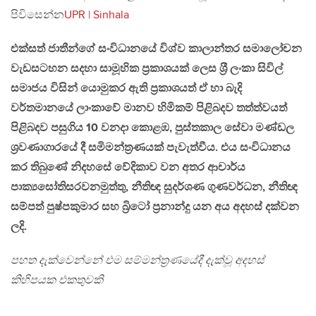
පිවිසෙන්න
UPR | Sinhala
එක්සත් ජාතීන්ගේ සංවිධානයේ විශ්ව කාලාන්තර සමාලෝචන
වැඩසටහන සදහා සාමූහික ප්‍රකාශයක් ලෙස ශ‍්‍රී ලංකා සිවිල්
සමාජය විසින් යොමුකර ඇති ප්‍රකාශයත් ඒ හා බැදි
වර්තමානයේ ලාංකාවේ මානව හිමිකම් පිළිබදව තත්ත්වයත්
පිළිබදව පසුගිය 10 වනදා කොළඹ, පුස්තකාල සේවා මණ්ඩල
ශ්‍රවණාගාරයේ දී සමිමන්ත්‍රණයක් පැවැත්වීය. එය සංවිධානය
කර තිබුණේ නිදහසේ වේදිකාව වන අතර ආචාර්ය
පාක්‍යසෝතිසරවනමුත්තු, නීතිඥ සුදර්ශණ ගුණවර්ධන, නීතිඥ
සම්පත් පුෂ්පකුමාර සහ බ්‍රිටෝ ප්‍රනාන්දු යන අය අදහස් දක්වන
ලදි.
පහත දැක්වෙන්නේ එම සම්මන්ත්‍රණයේදී දැක්වූ අදහස්
කිහිපයක එකතුවකි