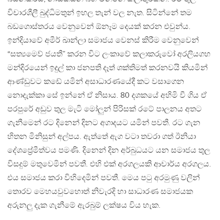
විචාරශීලී බුද්ධිමතුන් ඉහල තැන් වල නැත. සිටින්නේ තම
බඩගොස්තරය වෙනුවෙන් ඕනෑම දෙයක් කරන එවුන්ය.
ඉන්දියාවේ අමීර් ඛාන්ලා සමාජය වෙනස් කිරීම වෙනුවෙන්
“සත්‍යමෙව් ජයතී” කරන විට ලංකාවේ කලාකරුවෝ අරලියගහ
මන්දිරයෙන් ඉදුල් කා ජනපති දෑත් ශක්තිමත් කරනවයි කියමින්
ආණ්ඩුවට කඩේ යමින් අසාධාරණයේදී කට වසාගෙන
නොදැක්කා සේ ඉන්නේ ඒ නිසාය. 80 දශකයේ අහිමි වී ගිය ඒ
පරපුරේ අඩුව තුල මැටි මෝලුන් පිරිසක් රටේ පාලනය අතට
ගැනීමෙන් රට දිනෙන් දිනට අගාදයට යමින් පවතී. රට ගැන
හිතන මිනිසුන් අල්පය. ඇත්තේ ඇග වටා තවරා ගත් ඊනියා
දේශප්‍රේමීත්වය පමණි. දිනෙන් දින අර්බුධයට යන සමාජය තුල
විසදුම් මතුවෙමින් පවතී. එහි එක් අරගලයකි ආචාර්ය අරගලය.
එය සමාජය කරා විහිදෙමින් පවතී. මෙය පටු අරමුණු වලින්
තොරව මෙහයවුවහොත් නිවැරදි හා සාධාරණ සමාජයක
අරුනලු දැක ගැනීමේ ඇරබුම් ලක්ෂය විය හැක.