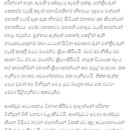
අරින්නේ නැත. ඇමති මණ්ඩලය ඇමති පුත්තු, මන්ත්‍රීවරුන්
කෙතරම් වැරදි කලත් ජනාධිපතිනම් නිහඩය. පුදුමය වන්නේ
ජනපති වැරදි දැක දැක නිහඩව සිටියත් ජනතාව දුක කියන්නේ
ජනපතිටය. මෝඩ ජනතාවට ජනපති හොදය. වැරදි කරන්නේ
පහළ එවුන්ය. ප්‍රශ්නය ඇත්තේ කොන්ද කෙලින් ඇති
නායකයෙකුනම් තමා යටතේ සිටින අමාත්‍යවරුන් මන්ත්‍රීවරුන්
වැරදි කරද්දී එයට එරෙහිව ක්‍රියා කිරීමයි. රටේ අවනීතිය රජ
කරන විට ඒවාට එරෙහිව ක්‍රියා කිරීමයි. නමුත් විධායක බලය
තර කරගනිමින් ජනපති ක්‍රියා කරන්නේ තම පවුල් සංස්ථාව රැක
ගැනීමට හා තම බඩගෝස්තරය රැක ගැනීමටයි. තිත්ත ඇත්ත
මෙය වුවත් අප මිනිසුන් මෙය යුධ ජයග්‍රහණය මත පටවා
මේවා පිළිගැනීමට අකමැතිය.
ආණ්ඩුව අධ්‍යාපනය විනාශ කිරීමට දගලන්නේ පරිනත
මිනිසුන් බිහි වනවා වැලකීමටයි. ආණ්ඩුවට අවශ්‍ය ආණ්ඩුව
කියන විදියට නටන එහෙහියන් ටිකක් රට තුල අධ්‍යාපනයෙන්