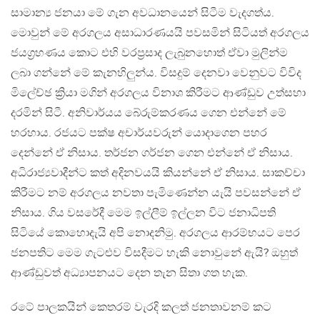
සාමාන්‍ය ජනයා මේ ගැන අවධානයෙන් සිටීම වැදගත්ය.
මොවුන් මේ අරගලය අසාධාරණයයි පවසමින් සිටියත් අරගලය
ජයග්‍රහණය කොට එහි වරප්‍රසාද ලැබුනහොත් ඒවා මුලින්ම
ලබා ගන්නේ මේ කැනහිලුන්ය. විසදුම් දෙනවා වෙනුවට විවිද
මිලේච්ඡ ක්‍රියා මගින් අරගලය විනාශ කිරීමට ආණ්ඩුව උත්සහා
දරමින් සිටී. අනිවාර්යය බේරුම්කරණය ගෙන එන්නේ මේ
හරහාය. රජයට පක්ෂ අචාර්යවරුන් යොදාගෙන පහර
දෙන්නේ ඒ නිසාය. තර්ජන ගර්ජන ගෙන එන්නේ ඒ නිසාය.
අධිරාජ්‍යවාදීන්ට කත් අදිනවයයි කියන්නේ ඒ නිසාය. සාකච්චා
කිරීමට නම් අරගලය නවතා පැමිණෙන්න යැයි පවසන්නේ ඒ
නිසාය. ගිය වසරේදී මෙම ඉල්ලීම් ඉල්ලන විට ජනාධිපති
සිටියේ කොහොදැයි අපි නොදනිමු. අරගලය ආරම්භයට පෙර
ජනපතිට මෙම ගැටළුව විසදීමට හැකි නොවුනේ ඇයි? ඔහුත්
ආණ්ඩුවත් අධ්‍යාපනයට දෙන තැන සිතා ගත හැක.
රටේ පාලකයින් කෙතරම් වැරදි කලත් ජනතාවනම් කට