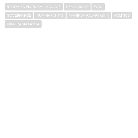
BUDDHIKA PRABASH LIYANAGE
DEMOCRACY
FUTA
GOVERNANCE
HUMAN RIGHTS
MAHINDA RAJAPAKSHA
POLITICS
VIKALPA SRI LANKA