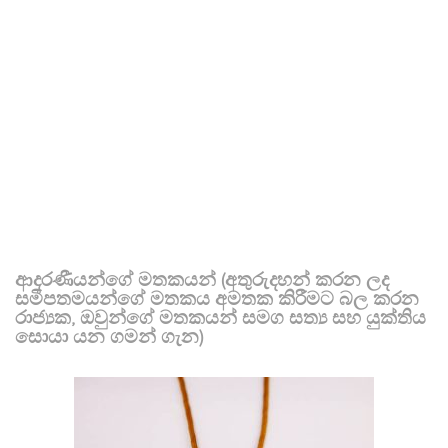
ආදරණීයන්ගේ මතකයන් (අතුරුදහන් කරන ලද
සමීපතමයන්ගේ මතකය අමතක කිරීමට බල කරන
රාජ්‍යක, ඔවුන්ගේ මතකයන් සමග සත්‍ය සහ යුක්තිය
සොයා යන ගමන් ගැන)