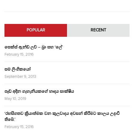
POPULAR
RECENT
සෙක්ස් ඇන්ඩ් ලව් – බ්‍රා සහ ‘ලේ’
February 15, 2016
සම ලිංගිකයෝ
September 9, 2013
පෑඩ් අඳින ගැහැනියකගේ හෘදය සාක්ෂිය
May 10, 2019
‘රහසිගතව ක්‍රියාත්මක වන කුලවාදය අවසන් කිරීමට කාලය උදාවී
තිබේ.’
February 15, 2016