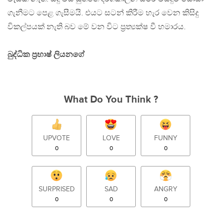
ගැනීමට පෙළ ගැසීමයි. එයට සටන් කිරීම හැර වෙන කිසිදු
විකල්පයක් නැති බව මේ වන විට ප්‍රත්‍යක්ෂ වී හමාරය.
බුද්ධික ප්‍රභාෂ් ලියනගේ
What Do You Think ?
UPVOTE
LOVE
FUNNY
0
0
0
SURPRISED
SAD
ANGRY
0
0
0