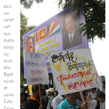
අපට
පෙ
නෙන්
නේ
සෑම
තැනම
අරගල
වල
සටහ
න්ය.
සිසුන්
පමණ
ක්
නොව
විශ්ව
විද්‍යාල