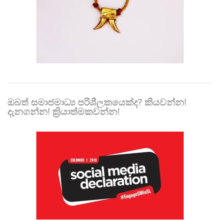
ඔබත් සමාජමාධ්‍ය පරිශීලකයෙක්ද? කියවන්න!
දැනගන්න! ක්‍රියාත්මකවන්න!