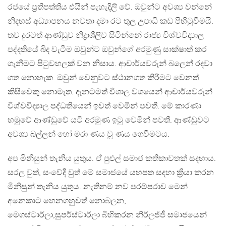
රජයේ ප්‍රතිපත්තිය එයින් පැහැදිලි වේ. ඔවුන්ට අවශ්‍ය වන්නේ
නිදහස් අධ්‍යාපනය නවතා දමා රට තුල උපාධි කඩ පිහිටුවීමයි.
තව දුරටත් ආණ්ඩුව නිද්‍රාශීලීව සිටින්නේ රාජ්‍ය විශ්වවිද්‍යාල
පද්දතියේ බිද වැටීම ඔවුන්ට ඔවුන්ගේ අරමුණු සාක්ෂාත් කර
ගැනීමට පිටුවහලක් වන නිසාය. ආචාර්යවරුන් බලෙන් රදවා
ගත නොහැක. ඔවුන් වෙනුවට ස්ථානගත කිරීමට වෙනත්
කිසිවෙකු නොමැත. දැනටමත් විශාල වශයෙන් ආචාර්යවරුන්
විශ්වවිද්‍යාල පද්ධතියෙන් ඉවත් වෙමින් පවතී. මේ කාරණා
හමුවේ ආණ්ඩුවේ යටි අරමුණ ඉටු වෙමින් පවතී. ආණ්ඩුවට
අවශ්‍ය බල්ලන් හෝ මරා ණය වූ ණය ගෙවීමටය.
අප මිනිසුන් තැනිය යුතුය. ඒ පුළුල් සමාජ කතිකාවතක් සදහාය.
සරල වුත්, සංවේදී වුත් මේ සමාජයේ යහපත සදහා ක්‍රියා කරන
මිනිසුන් තැනිය යුතුය. නැතිනම් නව පරම්පරාව මෙන්
අනෙකාට හෙනගහුවත් නොබලන,
මෙගස්ටාර්ලා,සුපර්ස්ටාර්ලා බිහිකරන නිර්ලජ්ජී සමාජයෙන්