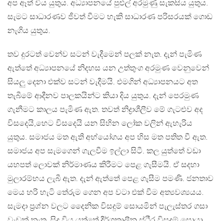
අප ඈත් විය යුතුය. අධ්‍යාපනයේ පුළුල් අරමුණු සැකසිය යුතුය.
සැමට සාධාරණව ජීවත් වීමට හැකි සාධාරණ පරිසරයක් ගොඩ
නැගිය යුතුය.
තව දුරටත් වෙන්ව සටන් වැදීමෙන් පලක් නැත. දැන් පැමිණ
ඇත්තේ අධ්‍යාපනයේ නිදහස යන උත්තුංග අරමුණ වෙනුවෙන්
සියලු දෙනා එක්ව සටන් වැදීමයි. එමගින් අධ්‍යාපනයට අත
තැබීමේ ආදීනව පාලකයින්ට කියා දිය යුතුය. දැන් පෙරමුණ
ගැනීමට කාලය පැමිණ ඇත. තවත් නිද්‍රාශීලීව මේ ගැටළුව අද
විසදෙයි,හෙට විසදෙයි යන සිහින ලෝක වලින් ඇහැරිය
යුතුය. සමාජය මත ඇති අභ්යෝගය අප හිස මත පතිත වී ඇත.
සමාජය අප සැමගෙන් ගැලවීම ඉල්ලා සිටී. කල යුත්තේ වඩා
යහපත් ලොවක් නිර්මාණය කිරීමට පෙළ ගැසීමයි. ඒ සදහා
මුලාරම්භය ලැබී ඇත. දැන් ඇත්තේ පෙළ ගැසීම පමණි. ජනතාව
මෙය හරි හැටි තේරුම ගෙන අප වටා එක් වීම අත්‍යවශ්‍යයය.
සැමදා ප්‍රශ්න වලට දෛනික විසදුම් සොයමින් පැලැස්තර ගසා
වැඩක් නැත. සිදු විය යුත්තේ දීර්ගකාලීන ස්ථීර විසදුම් සොයා