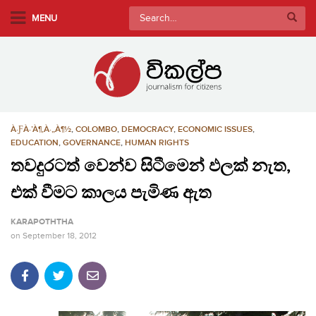
S
Search
MENU
k
for:
i
p
t
o
m
À·ƑÀ·’À¶‚À·„À¶½
,
COLOMBO
,
DEMOCRACY
,
ECONOMIC ISSUES
,
a
EDUCATION
,
GOVERNANCE
,
HUMAN RIGHTS
i
තවදුරටත් වෙන්ව සිටීමෙන් ඵලක් නැත,
n
c
එක් වීමට කාලය පැමිණ ඇත
o
n
KARAPOTHTHA
t
on
September 18, 2012
e
n
t