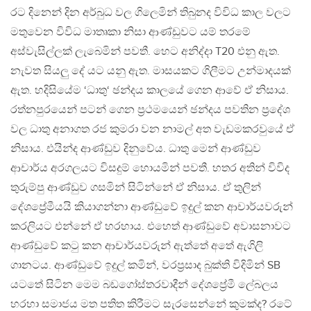
රට දිනෙන් දින අර්බුධ වල ගිලෙමින් තිබුනද විවිධ කාල වලට
මතුවෙන විවිධ මාතෘකා නිසා ආණ්ඩුවට යම් තරමේ
අස්වැසිල්ලක් ලැබෙමින් පවතී. හෙට අනිද්දා T20 එනු ඇත.
නැවත සියලු දේ යට යනු ඇත. මාසයකට ගිලීමට උන්මාදයක්
ඇත. හදිසියේම ‘ධාතු‘ ඡන්දය කාලයේ ගෙන ආවේ ඒ නිසාය.
රත්නපුරයෙන් පටන් ගෙන ප්‍රථමයෙන් ඡන්දය පවතින ප්‍රදේශ
වල ධාතු අනාගත රජ කුමරා වන නාමල් අත වැඩමකරවුයේ ඒ
නිසාය. එයින්ද ආණ්ඩුව දිනුවේය. ධාතු මෙන් ආණ්ඩුව
ආචාර්ය අරගලයට විසදුම් හොයමින් පවතී. හතර අතින් විවිද
තුරුම්පු ආණ්ඩුව ගසමින් සිටින්නේ ඒ නිසාය. ඒ තුලින්
දේශප්‍රේමීයයි කියාගන්නා ආණ්ඩුවේ ඉදුල් කන ආචාර්යවරුන්
කරලියට එන්නේ ඒ හරහාය. එහෙත් ආණ්ඩුවේ අවාසනාවට
ආණ්ඩුවේ කටු කන ආචාර්යවරුන් ඇත්තේ අතේ ඇගිලි
ගානටය. ආණ්ඩුවේ ඉදුල් කමින්, වරප්‍රසාද බුක්ති විදිමින් SB
යටතේ සිටින මෙම බඩගෝස්තරවාදීන් දේශප්‍රේමී ලේබලය
හරහා සමාජය මත පතිත කිරීමට සැරසෙන්නේ කුමක්ද? රටේ