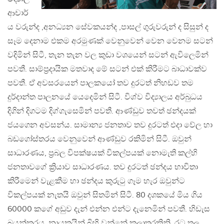
ආචාර්
ය වරුන්ද ,අනධ්‍යන සේවකයන්ද ,පාසල් ගුරුවරුන් ද සිසුන් ද
සෑම දෙනාම එකම අරමුණක් වෙනුවෙන් වෙන වෙනම සටන්
වදිමින් සිටී, තැන තැන වල කුඩා වශයෙන් සටන් ඇවිලෙමින්
පවතී. සාම්ප්‍රදායික මතවාද මේ සටන් එක් කිරීමට බාධාවක්ව
පවතී. ඒ අවසරයෙන් පාලකයෝ තව දුරටත් නිහඩව තම
දුර්දාන්ත පාලනයේ යෙදෙමින් සිටී. විශ්ව විද්‍යාලය අර්බුධය
දිගින් දිගටම දිග්ගැසෙමින් පවතී. ආණ්ඩුව තවත් ඡන්දයක්
ජයගෙන අවසන්ය. සාමාන්‍ය ජනතාව තව දුරටත් එදා වේල හා
බඩගෝස්තරය වෙනුවෙන් ආණ්ඩුව රකිමින් සිටී. ඔවුන්
සාධාරණය, ප්‍රබල විපක්ෂයක් විකල්පයක් නොමැති කල්හි
ජනතාවගේ ක්‍රියාව සාධාරණය. තව දුරටත් ඡන්දය භාවිතා
කිරීමෙන් වැළකීම හා ඡන්දය කුරුටු ගෑම හැර ඔවුන්ට
විකල්පයක් නැතයි ඔවුන් සිතමින් සිටී. 80 දශකයේ මිය ගිය
60000 කගේ අඩුව දැන් එන්න එන්ට දැනෙමින් පවතී. හිඩැස
බයන්කරය, නායකයින් බිහි වන්නේ කලාතුරකිනි. රට තුල