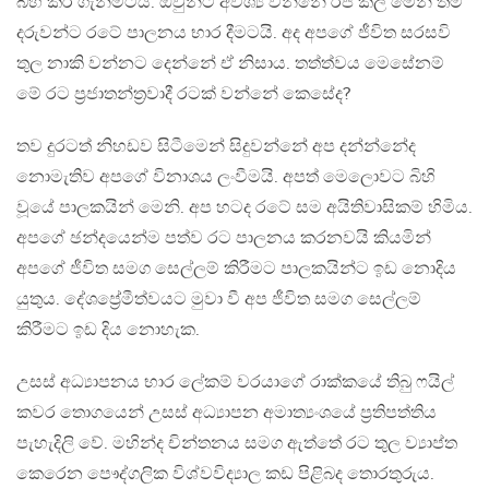
බිහි කර ගැනීමටයි. ඔවුන්ට අවශ්‍ය වන්නේ රජ කල මෙන් තම
දරුවන්ට රටේ පාලනය භාර දීමටයි. අද අපගේ ජීවිත සරසවි
තුල නාකි වන්නට දෙන්නේ ඒ නිසාය. තත්ත්වය මෙසේනම්
මේ රට ප්‍රජාතන්ත්‍රවාදී රටක් වන්නේ කෙසේද?
තව දුරටත් නිහඩව සිටීමෙන් සිදුවන්නේ අප දන්න්නේද
නොමැතිව අපගේ විනාශය ලංවීමයි. අපත් මෙලොවට බිහි
වූයේ පාලකයින් මෙනි. අප හටද රටේ සම අයිතිවාසිකම් හිමිය.
අපගේ ඡන්දයෙන්ම පත්ව රට පාලනය කරනවයි කියමින්
අපගේ ජීවිත සමග සෙල්ලම් කිරීමට පාලකයින්ට ඉඩ නොදිය
යුතුය. දේශප්‍රේමීත්වයට මුවා වී අප ජීවිත සමග සෙල්ලම්
කිරීමට ඉඩ දිය නොහැක.
උසස් අධ්‍යාපනය භාර ලේකම් වරයාගේ රාක්කයේ තිබු ෆයිල්
කවර තොගයෙන් උසස් අධ්‍යාපන අමාත්‍යංශයේ ප්‍රතිපත්තිය
පැහැදිලි වේ. මහින්ද චින්තනය සමග ඇත්තේ රට තුල ව්‍යාප්ත
කෙරෙන පෞද්ගලික විශ්වවිද්‍යාල කඩ පිළිබද තොරතුරුය.