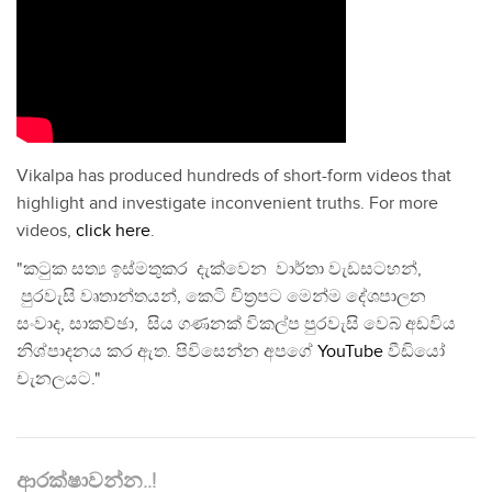
Vikalpa has produced hundreds of short-form videos that
highlight and investigate inconvenient truths. For more
videos,
click here
.
"කටුක සත්‍ය ඉස්මතුකර දැක්වෙන වාර්තා වැඩසටහන්,
පුරවැසි වෘතාන්තයන්, කෙටි චිත්‍රපට මෙන්ම දේශපාලන
සංවාද, සාකච්ඡා, සිය ගණනක් විකල්ප පුරවැසි වෙබ් අඩවිය
නිශ්පාදනය කර ඇත. පිවිසෙන්න අපගේ
YouTube
වීඩියෝ
චැනලයට."
ආරක්ෂාවන්න..!