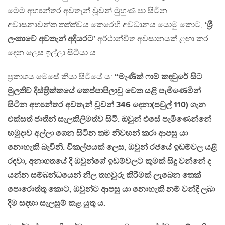
මෙම අභ්‍යන්තර අවතැන් වූවන් මුහුණ පා සිටින
අවාසනාවන්ත තත්ත්වය කෙරෙහි අවධානය යොමු කොට,
‘ශ‍්‍රී
ලංකාවේ අවතැන් අදියරට’
අර්ථාන්විත අවසානයක් ළඟා කර
දෙන ලෙස ඉල්ලා සිටියා ය.
ප‍්‍රකාශය මෙසේ කියා සිටියේ ය:
‘‘මැණික් ෆාම් කඳවුරේ සිට
මුලතිව් දිස්ත‍්‍රික්කයේ කෙප්පාපිලාවු වෙත යළි පැමිණෙමින්
සිටින අභ්‍යන්තර අවතැන් වූවන් 346 දෙනා(පවුල් 110) ගැන
එක්සත් ජාතීන් සැලකිලිමත්ව සිටී. ඔවුන් එසේ පැමිණෙන්නේ
හමුදාව අල්ලා ගෙන සිටින තම නිවහන් කරා ආපසු යා
නොහැකි බැවිනි. විකල්පයක් ලෙස, ඔවුන් රජයේ ඉඩම්වල යළි
රඳවා, අනාගතයේ දී ඔවුන්ගේ ඉඩම්වලට කුමක් සිදු වන්නේ ද
යන්න සම්බන්ධයෙන් නිල තහවුරු කිරීමක් ලැබෙන තෙක්
පොරොත්තු කොට, ඔවුන්ට ආපසු යා නොහැකි නම් වන්දි ලබා
දීම සඳහා සැලසුම් කළ යුතු ය.