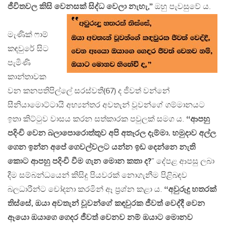
ජීවිතවල කිසි වෙනසක් සිද්ධ වෙලා නැහැ,”
ඔහු පැවසුවේ ය.
මැණික් ෆාම්
කඳවුරේ සිට
පැමිණි
කාන්තාවක
වන කනපතිපිල්ලේ සරස්වතී(67) ද ජීවත් වන්නේ
සීනියාමොට්ටායි අභ්‍යන්තර අවතැන් වූවන්ගේ ගම්මානයට
ඉතා කිට්ටුව වාසය කරන සත්කාරක පවුලක් සමග ය.
‘‘ආපහු
පදිංචි වෙන බලාපොරොත්තුව අපි අතෑරල දැම්මා. හමුදාව අල්ල
ගෙන ඉන්න අපේ ගෙවල්වලට යන්න ඉඩ දෙන්නෙ නැති
කොට ආපහු පදිංචි වීම ගැන මොන කතා ද?
” දේපළ ආපසු ලබා
දීම සම්බන්ධයෙන් කිසිදු පියවරක් නොගැනීම පිළිබඳව
බලධාරීන්ට චෝදනා කරමින් ඈ ප‍්‍රශ්න කළා ය.
‘‘අවුරුදු හතරක්
තිස්සේ, ඔයා අවතැන් වූවන්ගේ කඳවුරක ජීවත් වෙද්දී වෙන
ඈයො ඔයාගෙ ගෙදර ජීවත් වෙනව නම් ඔයාට මොනව