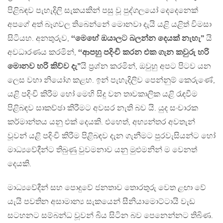
පිළිබඳව පැහැදිලි සැකයකින් පසු වූ පුද්ගලයෝ දෙදෙනෙක්
අපගේ අත් බෑගවල තිබෙන්නේ මොනවා දැයි යළි යළිත් විමසා
සිටියහ. අනතුරුව,
‘‘මෙහේ ඔයාලට බලන්න දෙයක් නැහැ”
යි
අවධාරණය කරමින්,
‘‘ආපහු පදිංචි කරන එක ගැන කවුරු හරි
මොනව හරි කිව්ව දැ”
යි ප‍්‍රශ්න කරමින්, ඔවුහු අපට පිටව යන
ලෙස වහා නියෝග කළහ. ඉන් පැහැදිලිව පෙන්නුම් කෙරුණේ,
යළි පදිංචි කිරීම හෝ මෙහි සිදු වන තාවකාලික යළි රැඳවීම
පිළිබඳව සාකච්ඡා කිරීමට අවසර නැති බව යි. යුද සංචාරක
කර්මාන්තය යනු එක් දෙයකි. එහෙත්, අභ්‍යන්තර අවතැන්
වූවන් යළි පදිංචි කිරීම පිළිබඳව දැන ගැනීමට පුරවැසියන්ට හෝ
මාධ්‍යවේදීන්ට තිබුණු වුවමනාව යනු මුළුමනින් ම වෙනත්
දෙයකි.
මාධ්‍යවේදීන් සහ පොදුවේ ජනතාව තොරතුරු වෙත ළඟා වේ
යැයි පවතින අසාමාන්‍ය සැකයෙන් සීනියාමොට්ටායි වැඩ
සටහනට සම්බන්ධ වූවන් බිය සිටින බව පෙනෙන්නට තිබිණ.