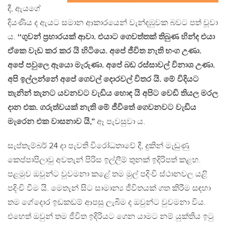
දී, ඇයගේ
දියණිය ද ඇයට සමාන ආකාරයෙන් වැන්දඹුවක බවට පත් වූවා
ය.
‘‘ගුවන් ප‍්‍රහාරයක් ආවා. එයාට ගෙවත්තක් තිබුණ හින්ද එයා
ඒකෙ වැඩ කර කර යි හිටියෙ. අපේ ජීවිත නැති භංග උණා.
අපේ පවුලෙ ඈයො මැරුණා. අපේ බඩ රස්සාවල් විනාශ උණා.
අපි ඉල්ලන්නේ අපේ ගෙවල් දොරවල් විතර යි. මේ විදියට
තැනින් තැනට යවනවට වැඩිය හොඳ යි අපිට වෙඩි තියල මරල
දාන එක. ගරුත්වයක් නැති මේ ජීවිතේ ගෙවනවට වැඩිය
මැරෙන එක වාසනාව යි,”
ඈ පැවසුවා ය.
සැප්තැම්බර් 24 දා පැවති විරෝධතාවේ දී, දුකින් මැඩුණු
කෙප්පාපිලාවු අවතැන් පිරිස ඉල්ලීම් තුනක් ඉදිරිපත් කළහ.
පළමුව ඔවුන්ට වුවමනා කළේ තම මුල් පදිංචි ස්ථානවල යළි
පදිංචි වීම යි. මෙතැන් සිට සාමාන්‍ය ජීවිතයක් ගත කිරීම සඳහා
තම ගේදොර ඉඩකඩම් ආපසු ලැබීම ද ඔවුන්ට වුවමනා විය.
එහෙත් ඔවුන් තම ජීවිත ඉදිරියට ගෙන යාමට නම් යුක්තිය ඉටු