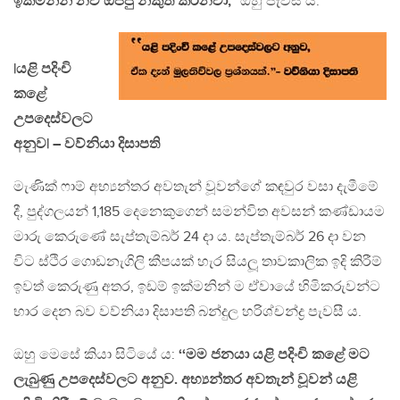
ඉක්මනින් නව ඔප්පු නිකුත් කරනවා,”
ඔහු පැවසී ය.
|යළි පදිංචි
කළේ
උපදෙස්වලට
අනුව| – වව්නියා දිසාපති
මැණික් ෆාම් අභ්‍යන්තර අවතැන් වූවන්ගේ කඳවුර වසා දැමීමේ
දී, පුද්ගලයන් 1,185 දෙනෙකුගෙන් සමන්විත අවසන් කණ්ඩායම
මාරු කෙරුණේ සැප්තැම්බර් 24 දා ය. සැප්තැම්බර් 26 දා වන
විට ස්ථිර ගොඩනැගිලි කීපයක් හැර සියලූ තාවකාලික ඉදි කිරීම්
ඉවත් කෙරුණු අතර, ඉඩම් ඉක්මනින් ම ඒවායේ හිමිකරුවන්ට
භාර දෙන බව වව්නියා දිසාපති බන්දුල හරිශ්චන්ද්‍ර පැවසී ය.
ඔහු මෙසේ කියා සිටියේ ය:
‘‘මම ජනයා යළි පදිංචි කළේ මට
ලැබුණු උපදෙස්වලට අනුව. අභ්‍යන්තර අවතැන් වූවන් යළි