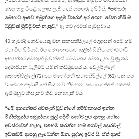
උත්සාහයක් ගත්තා ය. එහෙත්, ආණ්ඩුව හමුදාව මාර්ගයෙන්
බෙදා හළ වියළි සලාක ලැබී නැති සමහරු ද සිටිති.
‘‘සමහරු
මෙහාට ආවෙ තමුන්ගෙ ඇඳුම් විතරක් අර ගෙන. වෙන කිසි ම
බඩුවක් මුට්ටුවක් නැතුව,”
ඈ තව දුරටත් පැවසුවා ය.
42 හැවිරිදි ගොවියෙකු වන කනපතිපිල්ලේ රගුදාසන් අපට හමු
වන විට සිටියේ, ඊට මොහොතකට කලින් සීනියාමොට්ටායි
අභ්‍යන්තර අවතැන් වූවන්ගේ ගම්මානය වෙත ළඟා වුණු තම
දෙමාපියන් බැලීමට යමින් කඩිමුඩියේ ය. වේලූපිල්ලේ
කනපතිපිල්ලේ(72) සහ මනෝමනී කනපතිපිල්ලේ (62) යන තම
වයස්ගත දෙමාපියන් සිය නව නිවහන සොයා ගත්තේ කෙසේ
දැයි ඔහුට නිසැකව කිව නොහැකි විය.
‘‘මේ අභ්‍යන්තර අවතැන් වූවන්ගේ ගම්මානයේ ඉන්න
මිනිස්සුන්ට තමුන්ගෙ මුල් පදිංචි තැන්වලට ආපහු යන්න
අවස්ථාවක් නැහැ. එහෙම කරන්න නම් ගෙවල් දොරවල්,
ඉඩකඩම් ආපහු ලැබෙන්න ඕන. යුද්දෙ ඉවර යි. ඒත් අපේ