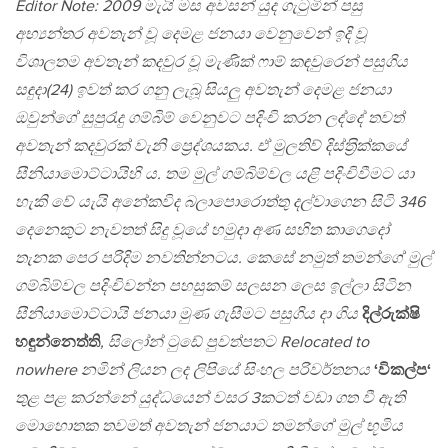
Editor Note: 2009 මැයි මස අවසන් යුද ගැටුමින් පසු
අභ්‍යන්තර අවතැන් වූ දෙමළ ජනයා වෙනුවෙන් ඉදි වූ
විශාලතම අවතැන් කදවුර වූ මැණික් ෆාම් කඳවුරෙන් පසුගිය
සඳුදා(24) ඉවත් කර ගනු ලැබූ සියලු අවතැන් දෙමළ ජනයා
ඔවුන්ගේ සුපුරැදු ගම්බිම් වෙනුවට පදිංචි කරන ලද්දේ තවත්
අවතැන් කදවුරක් වැනි ප්‍රෙද්ශයකය. ඒ මුලතිව් දිස්ත‍්‍රික්කයේ
සීනියාමොට්ටායිහි ය. තම මුල් ගම්බිම්වල යළි පදිංචිවීමට යා
හැකි වේ යැයි අනේකවිද බලාපොරොත්තු දල්වාගෙන සිටි 346
දෙනෙකුට නැවතත් සිදු වූයේ හමුදා අණ සහිත කාගෙදෝ
තැනක පෙර පරිදිම නවතින්නටය. කෙසේ නමුත් තමන්ගේ මුල්
ගම්බිම්වල පදිංචිවන්න පහසුකම් සලසන ලෙස ඉල්ලා සිටින
සීනියාමොට්ටායි ජනයා මුණ ගැසීමට පසුගිය දා ගිය
දිල්රුක්ෂි
හඳුන්නෙත්ති
, සිලෝන් ටුඩේ පුවත්පතට Relocated to
nowhere නමින් ලියන ලද ලිපියේ සිංහල පරිවර්තනය
‘විකල්ප‘
තුළ පළ කරන්නේ යුද්ධයෙන් වසර 3කටත් වඩා ගත වී ඇති
මොහොතක තවමත් අවතැන් ජනයාට තමන්ගේ මුල් භූමිය