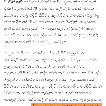
මැණික් ෆාම්
කඳවුරෙහි ජීවත් වන සියලූ අභ්‍යන්තර අවතැන්
වූවන් සැප්තැම්බර් 25 දා වන විට යළි පදිංචි කොට අවසන්
කරන බවට යළි පදිංචි කිරීමේ බලධාරීහු මහාපේක්ෂා පළ කළ
අවසන් දිනයක් නියම කර ගත්හ. ආපසු ගියවුන්ගේ අවසන්
කණ්ඩායම පුද්ගලයන් 1,185 දෙනෙකුගෙන් (පවුල් 405කින්)
සමන්විත වූ අතර, ඉන් පුද්ගලයෝ 346 දෙනෙක් (පවුල් 110ක්)
කෙප්පාපිලාවු ගම්මානයේ වැසියෝ වූහ.
කඳවුරෙන් පිටත රාජකාරියෙහි යෙදී සිටි හමුදා කාර්ය
මාණ්ඩලිකයන් අප මුදා හළ පසුව, අපට සිවගුරු අංගාරමුත්තු
උදලායකුමාරි(43) මුණ ගැසිණ. ඈ මැණික් ෆාම් 1 වන
කලාපයෙහි පිහිටා තිබූ කදිර්ගාමම් කඳවුරෙන් රැගෙන විත් යළි
රැඳවුණු අභ්‍යන්තර අවතැන් තැනැත්තියකි. ඇය කෝපයෙන්
සිටින බව පෙනිණ. තම මුල් පදිංචි ස්ථානයෙහි යළි පදිංචි කරන
බවට පොරොන්දු දී තම කැමැත්තෙන් තොරව අභ්‍යන්තර
අවතැන් වූවන් බස් රථවලින් ප‍්‍රවාහනය කළ බව ඈ පැවසුවා ය.