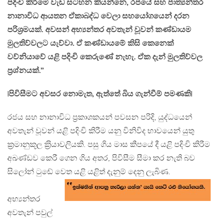
පදිංචි කිරීමේ වැඩ සටහන කියන්නෙ, රජයේ සහ ජාත්‍යන්තර
නානාවිධ ආයතන ඒකාබද්ධ වෙලා සහයෝගයෙන් දරන
පරිශ‍්‍රමයක්. අවසන් අභ්‍යන්තර අවතැන් වූවන් කණ්ඩායම
මුලතිව්වලට යැව්වා. ඒ කණ්ඩායමේ කිසි කෙනෙක්
වව්නියාවේ යළි පදිංචි කෙරුණේ නැහැ. ඒක දැන් මුලතිව්වල
ප‍්‍රශ්නයක්.”
|පිවිසීමට අවසර නොමැත, ඇත්තේ බිය ගැන්වීම් පමණකි|
රජය සහ නානාවිධ ප‍්‍රකාශකයන් පවසන පරිදි, යුද්ධයෙන්
අවතැන් වූවන් යළි පදිංචි කිරීම යනු විනිවිද භාවයෙන් යුතු
ක‍්‍රමානුකූල ක‍්‍රියාවලියකි. පසු ගිය මාස කීපයේ දී යළි පදිංචි කිරීම
අඛණ්ඩව කෙරී ගෙන ගිය අතර, පිවිසීම සීමා කර නැති බව
සිලෝන් ටුඬේ වෙත යළි යළිත් දැනුම් දෙනු ලැබිණ.
අභ්‍යන්තර
අවතැන් පවුල්