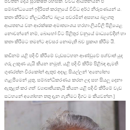
පවතින දෙය සුරක්ෂිත රහසකි. විවිධ ආයතනයන් ඒ
සම්බන්ධයෙන් ඉදිරිපත් කරනුයේ විවිධ අර්ථ නිරූපණයන් ය.
කතා කිරීමට නිලධාරීන්ට බලය පවරමින් අසහාය බලගතු
ආයතනය වන ආරක්ෂක අමාත්‍යාංශය හරහා ලියවිලි පිළියෙළ
නොවන්නේ නම්, බොහෝ විට පිළිතුර වනුයේ මාධ්‍යවේදීන් හා
කතා කිරීමට තමන්ට අවසර නොමැති බව ප‍්‍රකාශ කිරීම යි.
කඩිනම් යළි පදිංචි කිරීමේ වැඩසටහන ආණ්ඩුවේ පශ්චාත් යුද
ගරු ලකුණ යැයි කියන නමුත්, යළි පදිංචි කිරීම් පිළිබඳ ඇමති
ගුණරත්න වීරකෝන් ඇතුළු අදාළ සියල්ලන් ‘අන්‍යෝන්‍ය
ගැළපීමෙන් යුතු, සම්බන්ධීකරණය කරන ලද සහ සියලූ දෙනා
ඇතුළත් කර ගත්’ ව්‍යාපෘතියකැයි කියන යළි පදිංචි කිරීමේ වැඩ
සටහනේ අශෝභන තතු දැන ගැනීමට දිගට ම කියවන්න.]