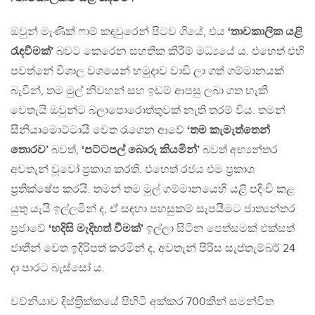
ඔවුන් මැණික් ෆාම් කඳවුරෙන් පිටව ගියේ, එය
‘තාවකාලික යළි
රැඳවීමක්’
බවට කෙරෙන සහතික කිරීම් මධ්‍යයේ ය. එහෙත් එහි
පවත්නේ විශාල වශයෙන් හමුදාව වාඩි ලා ගත් ගම්මානයක්
බැවින්, තම මුල් නිවහන් සහ ඉඩම් ආපසු ලබා ගත හැකි
වෙතැයි ඔවුන්ට බලාපොරොත්තුවක් නැති තරම් විය. තමන්
සීනියාමොට්ටායි වෙත රැගෙන ආවේ
‘තම කැමැත්තෙන්
තොරව’
බවත්,
‘පට්ටපල් බොරු කියමින්’
බවත් අභ්‍යන්තර
අවතැන් වූවෝ ප‍්‍රකාශ කරති. එහෙත් රජය එම ප‍්‍රකාශ
ප‍්‍රතික්ෂේප කරයි. තමන් තම මුල් ගම්මානයෙහි යළි පදිංචි කළ
යුතු යැයි ඉල්ලමින් ද, ඒ සඳහා පහසුකම් සැපයීමට ජාත්‍යන්තර
ප‍්‍රජාවේ
‘හදිසි මැදිහත් වීමක්’
ඉල්ලා සිටින පෙත්සමක් එක්සත්
ජාතීන් වෙත ඉදිරිපත් කරමින් ද, අවතැන් පිරිස සැප්තැම්බර් 24
දා පාරට බැස්සෝ ය.
වව්නියාව දිස්ත‍්‍රික්කයේ පිහිටි අක්කර 700කින් සමන්විත