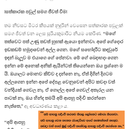
|සත්කාරක පවුල් සමග ජීවත් වීම|
තම නිවසට මීටර කීපයක් නුදුරින් වෙසෙන සත්කාරක පවුලක්
සමග ජීවත් වන ලෙස සූරියකුමාරිට නියම කෙරිණ.
‘‘මගේ
තත්වෙට පත් උණු තවත් හුඟක් ඈයො ඉන්නවා. අපේ ගේදොර
ඉඩකඩම් හමුදාවෙන් අල්ල ගෙන. මගේ සහෝදරීට කඳවුරේ
ඉඳන් බැලූව ම එයාගෙ ගේ පේනවා. මේ ගේ බෙදාහදා ගෙන
ඉන්න මේ අනෙක් අනික් ඈයින්ටත් තියෙන්නෙ ඔය ප‍්‍රශ්නෙ ම
යි. ඔයාලට මොනව කිව්ව ද දන්නෙ නෑ, ඒත් දිගින් දිගටම
අල්ලගෙන ඉන්න අපේ දේපළ වෙනුවෙන් අපිට කවදා වත්
වන්දියක් ගෙවල නෑ. ඒ ගොල්ල අපේ ගෙවල් අතෑරල යන
පාටක් නෑ. ඔය හින්ද තමයි අපි ආපහු පදිංචි කරන්නෙ
නැත්තෙ,”
ඈ අවධාරණය කළා ය.
‘‘අපි ආපහු