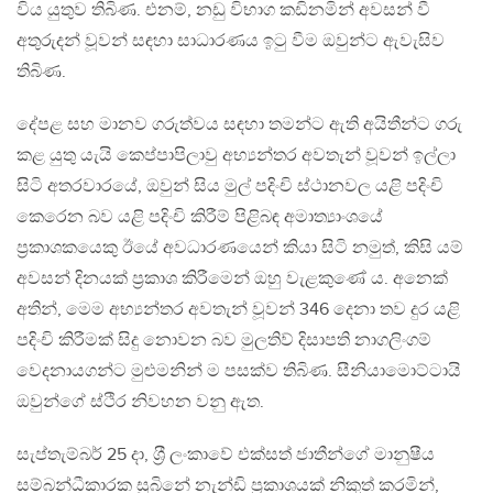
විය යුතුව තිබිණ. එනම්, නඩු විභාග කඩිනමින් අවසන් වී
අතුරුදන් වූවන් සඳහා සාධාරණය ඉටු වීම ඔවුන්ට ඇවැසිව
තිබිණ.
දේපළ සහ මානව ගරුත්වය සඳහා තමන්ට ඇති අයිතීන්ට ගරු
කළ යුතු යැයි කෙප්පාපිලාවු අභ්‍යන්තර අවතැන් වූවන් ඉල්ලා
සිටි අතරවාරයේ, ඔවුන් සිය මුල් පදිංචි ස්ථානවල යළි පදිංචි
කෙරෙන බව යළි පදිංචි කිරීම් පිළිබඳ අමාත්‍යාංශයේ
ප‍්‍රකාශකයෙකු ඊයේ අවධාරණයෙන් කියා සිටි නමුත්, කිසි යම්
අවසන් දිනයක් ප‍්‍රකාශ කිරීමෙන් ඔහු වැළකුණේ ය. අනෙක්
අතින්, මෙම අභ්‍යන්තර අවතැන් වූවන් 346 දෙනා තව දුර යළි
පදිංචි කිරීමක් සිදු නොවන බව මුලතිව් දිසාපති නාගලිංගම්
වෙදනායගන්ට මුළුමනින් ම පසක්ව තිබිණ. සීනියාමොට්ටායි
ඔවුන්ගේ ස්ථිර නිවහන වනු ඇත.
සැප්තැම්බර් 25 දා, ශ‍්‍රී ලංකාවේ එක්සත් ජාතීන්ගේ මානුෂීය
සම්බන්ධීකාරක සුබිනේ නැන්ඩි ප‍්‍රකාශයක් නිකුත් කරමින්,