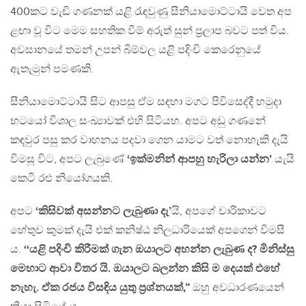
400කට වැඩි ගණනක් යළි රැඳවුණු සීනියාමොට්ටායි වෙත අප
ළඟා වූ විට මෙම සහතික වීම් අරුත් සුන් ප‍්‍රලාප බවට පත් විය.
අවසානයේ තමන් උපන් බිම්වල යළි පදිංචි කෙරෙනුයේ
ඇතැමුන් පමණකි.
සීනියාමොට්ටායි සිට ආපසු ඒම සඳහා මගට පිවිසෙද්දී හමුදා
භටයෝ විශාල සංඛ්‍යාවක් එහි සිටියහ. අපට අඩු ගණනේ
කඳවුර පසු කර වාහනය පදවා ගෙන යාමට වත් නොහැකි දැයි
විමසූ විට, අපට ලැබුණේ
‘ඉක්මනින් ආපහු හැරිලා යන්න’
යැයි
කෙටි රළු නියෝගයකි.
අපට
‘කිසිවක් අසන්නට ලැබුණා දැ’
යි, අපගේ චාරිකාවට
හේතුව කුමක් දැයි එක් කනිෂ්ඨ නිලධාරියෙක් අපගෙන් විමසී
ය.
‘‘යළි පදිංචි කිරීමක් ගැන ඔයාලට අහන්න ලැබුණ ද? මිනිස්සු
මෙහාට ආවා විතර යි. ඔයාලට බලන්න කිසි ම දෙයක් එහේ
නැහැ. ඒක රජය විසඳිය යුතු ප‍්‍රශ්නයක්,”
ඔහු අවධාරණයෙන්