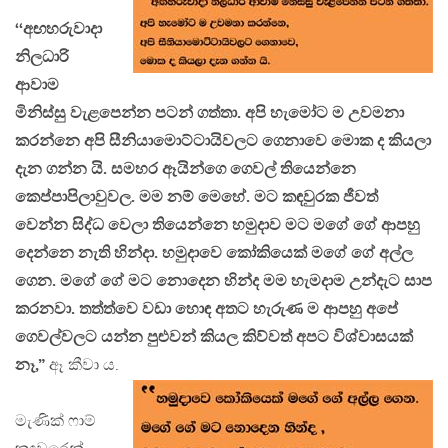
‘‘අඟහරුවාදා
නිලධාරි
ආවාම
මිනිස්සු වැළපෙන්න පටන් ගත්තා. අපි හැමෝට ම උවමනා
කරන්නෙ අපි සීනියාමොට්ටායිවලට ගෙනාවෙ මොක ද කියලා
දැන ගන්න යි. සමහර ඈයින්ගෙ ගෙවල් තියෙන්නෙ
කෙප්පාපිලාවුවල. මම නම් මෙහේ. මට කඳවුරක ජීවත්
වෙන්න සිද්ධ වෙලා තියෙන්නෙ හමුදාව මට මගේ ගේ ආපහු
දෙන්නෙ නැති හින්දා. හමුදාවෙ කෝකියෙක් මගේ ගේ අල්ල
ගෙන. මගේ ගේ මට නොදෙන හින්ද මම හැමදාම උන්දැට සාප
කරනවා. තත්ත්වෙ වඩා හොඳ අතට හැරුණ ම ආපහු අපේ
ගෙවල්වලට යන්න පුළුවන් කියල කිව්වත් අපට විශ්වාසයක්
නෑ,”
ඈ කීවා ය.
මැණික් ෆාම්