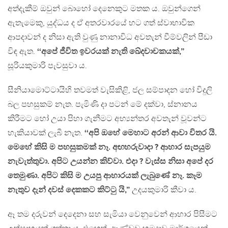
අත්දැකීම් ඔවුන් බොහෝ දෙනෙකුට මතක ය. ඔවුන්ගෙන්
ඇතැමෙකු, යුද්ධය ද ඒ අතරවාරයේ හට ගත් ස්වාභාවික
ආපදාවන් ද නිසා ඇති වුණු නානාවිධ අවතැන් වීම්වලින් පීඩා
විඳ ඇත.
‘‘අපේ ජීවිත ඉවරයක් නැති ඛේදචාචකයක්,”
සූරියකුමාරි පැවසුවා ය.
සීනියාමොට්ටායිහි තවමත් වැසිකිළි, ජල සම්පාදන හෝ විදුලි
බල පහසුකම් නැත. පැමිණි දා පටන් මේ දක්වා, ස්නානය
කිරීමට හෝ උයා පිහා ගැනීමට අභ්‍යන්තර අවතැන් වූවන්ට
හැකියාවක් ලැබී නැත.
‘‘අපි ඔහේ මෙහාට අරන් ආවා විතර යි.
මෙහේ කිසි ම පහසුකමක් නෑ. අඟහරුවාදා ? ආහාර සැපයුම
නැවැත්තුවා. අපිට උයන්න කිව්වා. එදා ? වැස්ස නිසා අපේ දර
තෙමුණා. අපිට කිසි ම උයපු ආහාරයක් ලැබුණේ නෑ. කෑම
නැතුව දැන් දවස් දෙකකට කිට්ටු යි,”
උදයකුමාරි කීවා ය.
ඈ තම දරුවන් දෙදෙනා සහ සැමියා වෙනුවෙන් ආහාර පිසීමට