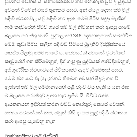
වූවන්ට වෙනස් ය. සත්‍යාසත්‍යතාව කිව නොහැකි වුව ද, යුද්ධය
අවසන් වීමෙන් වසර තුනකට පසුව, අන් සියලූ දෙනා තම මුල්
පදිංචි ස්ථානවල යළි පදිංචි කර ඇත. මෙම පිරිස සඳුදා මැණික්
ෆාම් කඳවුරෙන් පිටව ගියේ තම මුල් නිවහන් කරා ආපසු යාමේ
බලාපොරොත්තුවෙනි. පුද්ගලයන් 346 දෙනෙකුගෙන් සමන්විත
මෙම කුඩා පිරිස, කලින් පදිංචිව සිටියේ මුලතිව් දිස්ත‍්‍රික්කයේ
කෙප්පාපිලාවු ගම්මානයේ ය. තෙවසරක් අවතැන් වූවන්ගේ
කඳවුරෙහි ගත කිරීමෙනුත්, දිග් ගැසුණු යුද්ධයක් අත්විඳීමෙනුත්,
අහිගුණ්ඨික ස්වභාවයේ ජීවිතයකට ඇද වැටීමෙනුත් පසුව,
මෙම ජනයාට එල්ලෙන්නට තිබෙන අවසන් පිදුරු ගහ වී
ඇත්තේ තම මුල් ගම්මානයෙහි යළි පදිංචි විය හැකි ය යන එක
ම බලාපොරොත්තුව ද අත හැර දැමීම යි. විවිධ රාජ්‍ය
ආයතනයන් ඉදිරිපත් කරන විවිධ තොරතුරු කෙසේ වෙතත්,
සත්‍යය පවසන්නේ නම්, ඔවුන් කිසි දා තම මුල් පදිංචි ස්ථානය
කරා ආපසු යැවෙනු නැත.
|‘තාවකාලිකව යළි රැඳවීම’|