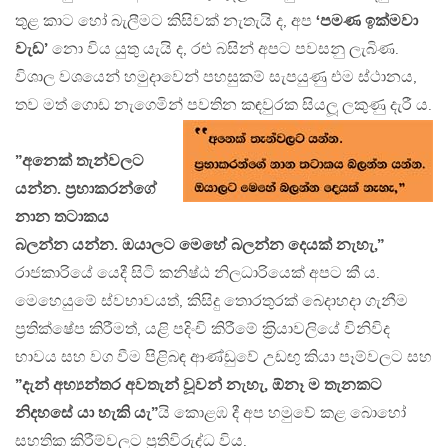
තුළ කාට හෝ බැලීමට කිසිවක් නැතැයි ද, අප
‘පමණ ඉක්මවා
වැඩ’
නො විය යුතු යැයි ද, රළු බසින් අපට පවසනු ලැබිණ.
විශාල වශයෙන් හමුදාවෙන් පහසුකම් සැපයුණු එම ස්ථානය,
තව මත් ගොඩ නැගෙමින් පවතින කඳවුරක සියලූ ලකුණු දැරී ය.
”අනෙක් තැන්වලට
යන්න. ප‍්‍රභාකරන්ගේ
නාන තටාකය
බලන්න යන්න. ඔයාලට මෙහේ බලන්න දෙයක් නැහැ,”
රාජකාරියේ යෙදී සිටි කනිෂ්ඨ නිලධාරියෙක් අපට කී ය.
මෙහෙයුමේ ස්වභාවයත්, කිසිදු තොරතුරක් බෙදාහදා ගැනීම
ප‍්‍රතික්ෂේප කිරීමත්, යළි පදිංචි කිරීමේ ක‍්‍රියාවලියේ විනිවිද
භාවය සහ වග වීම පිළිබඳ ආණ්ඩුවේ උඩඟු කියා පෑම්වලට සහ
”දැන් අභ්‍යන්තර අවතැන් වූවන් නැහැ, ඕනෑ ම තැනකට
නිදහසේ යා හැකි යැ”
යි කොළඹ දී අප හමුවේ කළ බොහෝ
සහතික කිරීම්වලට ප‍්‍රතිවිරුද්ධ විය.