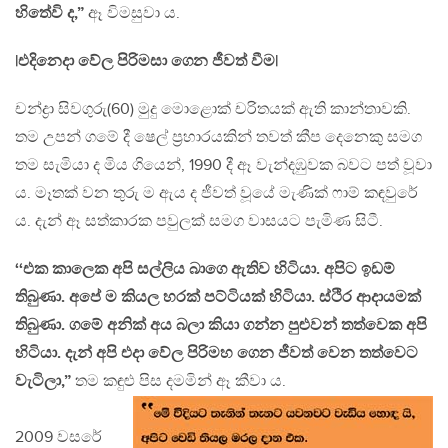
හිතේවි ද,”
ඈ විමසුවා ය.
|එදිනෙදා වේල පිරිමසා ගෙන ජීවත් වීම|
චන්ද්‍රා සිවගුරු(60) මුදු මොළොක් චරිතයක් ඇති කාන්තාවකි.
තම උපන් ගමේ දී ෂෙල් ප‍්‍රහාරයකින් තවත් කීප දෙනෙකු සමග
තම සැමියා ද මිය ගියෙන්, 1990 දී ඈ වැන්දඹුවක බවට පත් වූවා
ය. මෑතක් වන තුරු ම ඇය ද ජීවත් වූයේ මැණික් ෆාම් කඳවුරේ
ය. දැන් ඈ සත්කාරක පවුලක් සමග වාසයට පැමිණ සිටී.
‘‘එක කාලෙක අපි සල්ලිය බාගෙ ඇතිව හිටියා. අපිට ඉඩම්
තිබුණා. අපේ ම කියල හරක් පට්ටියක් හිටියා. ස්ථිර ආදායමක්
තිබුණා. ගමේ අනික් අය බලා කියා ගන්න පුළුවන් තත්වෙක අපි
හිටියා. දැන් අපි එදා වේල පිරිමහ ගෙන ජීවත් වෙන තත්වෙට
වැටිලා,”
තම කඳුළු පිස දමමින් ඈ කීවා ය.
2009 වසරේ