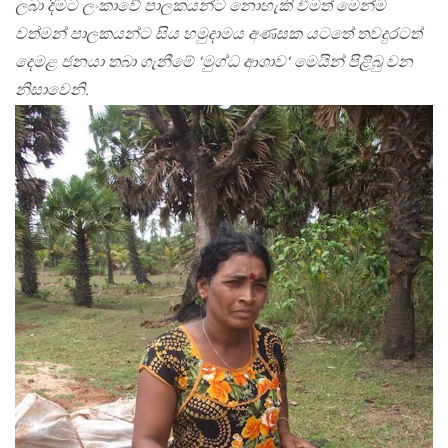
ලබා දිමට ලංකාවේ පාලකයන්ට නොහැකි වීමත් මෙන්ම
වත්මන් පාලකයන්ට සිය හමුදාමය අණසක යටතේ තවදුරටත්
දෙමළ ජනයා තබා ගැනීමේ ‘මුග්ධ ආශාව‘ මෙයින් පිළිබු වන
නිසාවෙනි.