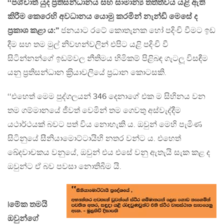
‘‘පශ්චාත් යුද ප‍්‍රතිසන්ධානය සහ සාමාන්‍ය තත්ත්වය යළි ඇති
කිරීම කෙරෙහි අවධානය යොමු කරමින් නැන්ඩි මෙසේ ද
ප‍්‍රකාශ කළා ය:”
ජනයාට රටේ කොතැනක හෝ පදිංචි වීමට ඉඩ
දීම සහ තම මුල් නිවහන්වලින් එපිට යළි පදිංචි වී
සිටින්නන්ගේ ඉඩම්වල නීතිමය හිමිකම් පිළිබඳ ගැටලූ විසඳීම
යනු ප‍්‍රතිසන්ධාන ක‍්‍රියාවලියේ ප‍්‍රධාන කොටසකි.
‘‘එහෙත් මෙම පුද්ගලයන් 346 දෙනාගේ එක ම සිහිනය වන
තම ගම්මානයේ ජීවත් වෙමින් තම ගෙවතු අස්වැද්දීම
යථාර්ථයක් බවට පත් විය නොහැකි ය. ඔවුන් මෙහි පැමිණ
සිටිනුයේ සීනියාමොට්ටායිහි නතර වන්ට ය. එහෙත්
ඛේදවාචකය වනුයේ, ඔවුන් එය එසේ වනු ඇතැයි සැක කළ ද
ඔවුන්ට ඒ බව පවසා නොතිබීම යි.
|මේක තමයි
ඔවුන්ගේ