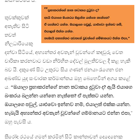
කියා සිටියේ ය.
තුවක්කුවක්
අතැතිව සිටි
තවත්
නිලධාරියෙකු
දන්වා සිටියේ, අභ්‍යන්තර අවතැන් වූවන්ගේ කඳවුරු වෙත
චාරිකා කරනවාට වඩා නිර්භීත දේවල් මුලතිව්වල දී කළ හැකි
බව යි. දකුණේ සිට උතුරට සිය ගණන් ජනයා රැගෙන එන
අඛණ්ඩ යුද සංචාරක කර්මාන්තය ඔහු බෙහෙවින් අගය කළේ
ය.
‘‘ඔයාලා ප‍්‍රභාකරන්ගේ නාන තටාකය දුටුවා ද? ඇයි එයාගෙ
බංකරය බලන්න යන්නෙ නැත්තෙ? ඒ පැත්තට යන්න.
ඔයාලගෙ පවුල්, යාළුවො ඉන්නව නම්, එයාලත් එක්ක යන්න.
හැබැයි අභ්‍යන්තර අවතැන් වූවන්ගේ ගම්මානයට එන්න එපා,
”
ඔහු පැවසී ය.
ත‍්‍රිරෝද රථයේ ගමන් කරමින් සිටි කාන්තාවන් දෙදෙනෙකු