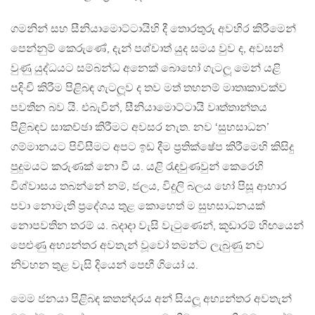
ගමනින් සහ සීනියාමොට්ටායිහි දී තොරතුරු අවහිර කිරීමෙන්
පෙන්නුම් කෙරුණේ, දැන් පශ්චාත් යුද සමය වුව ද, අවසන්
වුණු යුද්ධයට සම්බන්ධ අනෙක් බොහෝ ගැටලූ මෙන් යළි
පදිංචි කිරීම පිළිබඳ ගැටලූව ද තව මත් තහනම් මාතෘකාවක්ව
පවතින බව යි. එබැවින්, සීනියාමොට්ටායි වෘත්තාන්තය
පිළිබඳව සාකච්ඡා කිරීමට අවසර නැත. නව ‘සුභසාධන’
ගම්මානයට පිවිසීමට අපට ඉඩ දීම ප‍්‍රතික්ෂේප කිරීමෙහි කිසිදු
පුදුමයට කරුණක් නො වී ය. යළි රැඳවුණවුන් කෙරෙහි
විශ්වාසය තබන්නේ නම්, ජලය, විදුලි බලය හෝ පිසූ ආහාර
පවා නොමැති ප්‍රදේශය තුළ කොහෙත් ම සුභසාධනයක්
නොපවතින තරම් ය. බදාදා වැසි වැටුණෙන්, කූඩාරම් හිඟයෙන්
පෙළුණු අභ්‍යන්තර අවතැන් වූවෝ තමන්ට ලැබුණු නව
නිවහන තුළ වැසි දියෙන් පෙඟී ගියෝ ය.
මෙම ජනයා පිළිබඳ කතන්දරය අන් සියලූ අභ්‍යන්තර අවතැන්