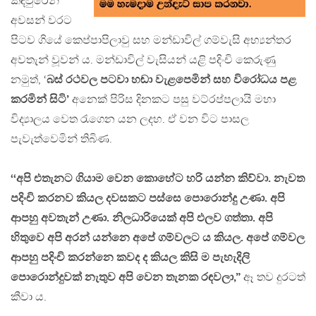
කඳවුරෙන්
අවසන් වරට
පිටව ගියේ කෙප්පාපිලාවු සහ මන්ඩාවිල් ගම්වැසි අභ්‍යන්තර
අවතැන් වූවන් ය. මන්ඩාවිල් වැසියන් යළි පදිංචි කෙරුණු
නමුත්, ‘
බස් රථවල පටවා හඬා වැළපෙමින් සහ විරෝධය පළ
කරමින් සිටි’
අනෙක් පිරිස දිනකට පසු වට්රප්පලායි මහා
විද්‍යාලය වෙත රැගෙන යන ලදහ. ඒ වන විට පාසල
පැවැත්වෙමින් තිබිණ.
‘‘අපි එතැනට ගියාම වෙන කොහේට හරි යන්න කිව්වා. නැවත
පදිංචි කරනව කියල දවසකට පස්සෙ පොරොන්දු උණා. අපි
ආපහු අවතැන් උණා. නිලධාරියෙක් අපි එලව ගත්තා. අපි
හිතුවෙ අපි අරන් යන්නෙ අපේ ගම්වලට ය කියල. අපේ ගම්වල
ආපහු පදිංචි කරන්නෙ කවද ද කියල කිසි ම පැහැදිලි
පොරොන්දුවක් නැතුව අපි වෙන තැනක රඳවලා,”
ඈ තව දුරටත්
කීවා ය.