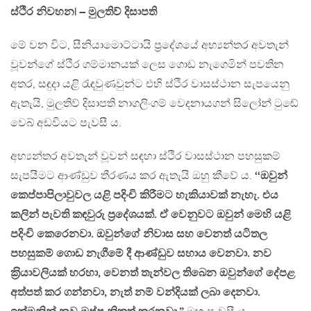
ස්ථිර නිවහන| – මුලතිව් දිසාපති
මේ වන විට, සීනියාමොට්ටායි ප‍්‍රදේශයේ අභ්‍යන්තර අවතැන්
වූවන්ගේ ස්ථිර ගම්මානයක් ලෙස ගොඩ නැගෙමින් පවතින
අතර, සඳුදා යළි රැඳවුණවුන්ට එහි ස්ථිර වාසස්ථාන සැපයෙනු
ඇතැයි, මුලතිව් දිසාපති නාගලිංගම් වෙදනායගන් සිලෝන් ටුඬේ
වෙබ් අඩවියට පැවසී ය.
අභ්‍යන්තර අවතැන් වූවන් සඳහා ස්ථිර වාසස්ථාන පහසුකම්
සැපයීමට ආණ්ඩුව තීරණය කර ඇතැයි ඔහු කීවේ ය.
‘‘ඔවුන්
කෙප්පාපිලාවුවල යළි පදිංචි කිරීමට හැකියාවක් නැහැ. එය
කලින් පැවති කඳවුරු ප‍්‍රදේශයක්. ඒ වෙනුවට ඔවුන් මෙහි යළි
පදිංචි කෙරෙනවා. ඔවුන්ගේ නිවාස සහ වෙනත් යටිතල
පහසුකම් ගොඩ නැගීමේ දී ආණ්ඩුව සහාය වෙනවා. නව
ක‍්‍රියාවලියක් හරහා, වෙනත් තැන්වල තිබෙන ඔවුන්ගේ දේපළ
අත්පත් කර ගන්නවා, නැත් නම් වන්දියක් ලබා දෙනවා.