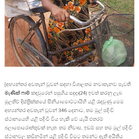
[අභ්‍යන්තර අවතැන් වූවන් සඳහා විශාලතම නවාතැනව පැවති
මැණික් ෆාම්
කඳවුරෙන් පසුගිය සඳුදා(24) ඉවත් කරනු ලැබ
මුලතිව් දිස්ත‍්‍රික්කයේ සීනියාමොට්ටායිහි යළි රැඳවුණු මෙම
අභ්‍යන්තර අවතැන් වූවන් 346 දෙනාට, තම මුල් පදිංචි
ස්ථානයෙහි යළි පදිංචි විය හැකි වේ යැයි එතරම්
බලාපොරොත්තුවක් නැත. තම නිවාස, ඉඩම් සහ තම මුල් පදිංචි
ස්ථානවල කඩිනමින් යළි පදිංචි වීමට තමන්ට ඇති අයිතිය