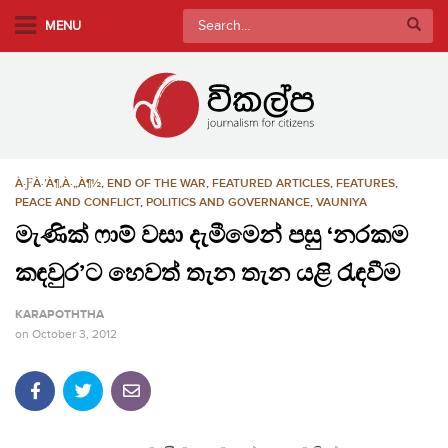
S
Search
MENU
k
for:
i
p
t
o
m
À·ƑÀ·’À¶‚À·„À¶½
,
END OF THE WAR
,
FEATURED ARTICLES
,
FEATURES
,
a
PEACE AND CONFLICT
,
POLITICS AND GOVERNANCE
,
VAUNIYA
i
මැණික් ෆාම් වසා දැමීමෙන් පසු ‘නරකම
n
c
කඳවුර’ට හෙවත් තැන තැන යළි රැඳවීම
o
n
KARAPOTHTHA
t
on
October 3, 2012
e
n
t