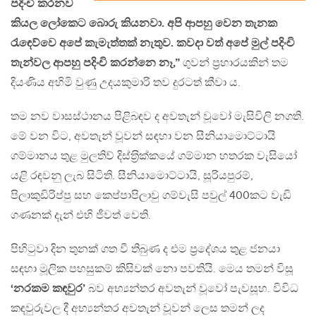
පදිංචි කරනව
කියල ලෝකෙට බොරු කියනවා. අපි ආපහු වෙන තැනක
රැඳෙව්වෙ අපේ කැමැත්තක් නැතුව. කවදා වත් අපේ මුල් පදිංචි
තැන්වල ආපහු පදිංචි කරන්නෙ නෑ,”
ගුවන් ප‍්‍රහාරයකින් තම
දියණිය අහිමි වුණු උදයකුමාරි තව දුරටත් කීවා ය.
තම නව වාසස්ථානය පිළිබඳව ද අවතැන් වූවෝ මැසිවිලි නගති.
මේ වන විට, අවතැන් වූවන් සඳහා වන සීනියාමොට්ටායි
ගම්මානය තුළ මුලතිව් දිස්ත‍්‍රික්කයේ ගම්මාන හතරක වැසියෝ
යළි රඳවනු ලැබ සිටිති. සීනියාමොට්ටායි, සූරියපුරම්,
පිලාකුඩිරිප්පු සහ කෙප්පාපිලාවු ගම්වැසි පවුල් 400කට වැඩි
ගණනක් දැන් එහි ජීවත් වෙති.
පිහිටුවා දින තුනක් ගත වී තිබුණ ද එම ප‍්‍රදේශය තුළ ජනයා
සඳහා මූලික පහසුකම් කිසිවක් නො පවතියි. මෙය තමන් විසූ
‘නරකම කඳවුර’
බව අභ්‍යන්තර අවතැන් වූවෝ පැවසූහ. විවිධ
කඳවුරුවල දී අභ්‍යන්තර අවතැන් වූවන් ලෙස තමන් ලද