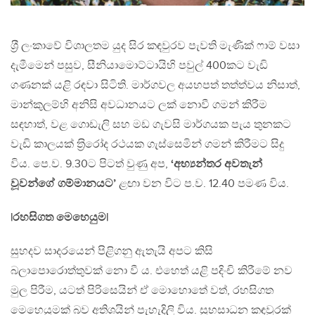
ශ‍්‍රී ලංකාවේ විශාලතම යුද සිර කඳවුරව පැවති මැණික් ෆාම් වසා
දැමීමෙන් පසුව, සීනියාමොට්ටායිහි පවුල් 400කට වැඩි
ගණනක් යළි රඳවා සිටිති. මාර්ගවල අයහපත් තත්ත්වය නිසාත්,
මාන්කුලම්හි අනිසි අවධානයට ලක් නොවී ගමන් කිරීම
සඳහාත්, වළ ගොඩැලි සහ මඩ ගැවසි මාර්ගයක පැය තුනකට
වැඩි කාලයක් ත‍්‍රිරෝද රථයක ගැස්සෙමින් ගමන් කිරීමට සිදු
විය. පෙ.ව. 9.30ට පිටත් වුණු අප,
‘අභ්‍යන්තර අවතැන්
වූවන්ගේ ගම්මානයට’
ළඟා වන විට ප.ව. 12.40 පමණ විය.
|රහසිගත මෙහෙයුම|
සුහදව සාදරයෙන් පිළිගනු ඇතැයි අපට කිසි
බලාපොරොත්තුවක් නො වී ය. එහෙත් යළි පදිංචි කිරීමේ නව
මුල පිරීම, යටත් පිරිසෙයින් ඒ මොහොතේ වත්, රහසිගත
මෙහෙයුමක් බව අතිශයින් පැහැදිලි විය. සුභසාධන කඳවුරක්