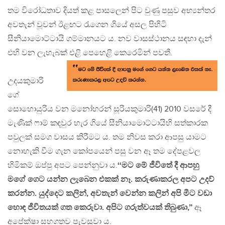
තම විරෝධතාව දියත් කළ පාසලෙන් පිට වුණු පසුව අභ්‍යන්තර
අවතැන් වූවන් ඊළඟට රැගෙන ගියේ අසල පිහිටි
සීනියාමොට්ටායි ගම්මානයට ය. නව වාසස්ථානය සඳහා දැන්
එහි වන ලැහැබක් එළි පෙහෙළි කෙරෙමින් පවතී.
උදයකුමාරි
ගේ
සොහොයුරිය වන මනෝහරන් සූරියකුමාරි(41) 2010 වසරේ දී
මැණික් ෆාම් කඳවුර හැර ගියේ සීනියාමොට්ටායිහි සත්කාරක
පවුලක් සමග වාසය කිරීමට ය. තම නිවස කරා ආපසු යාමට
නොහැකි වීම ගැන කෝපයෙන් පසු වන ඈ තම දේපළවල
හිමිකම් ඔප්පු අපට පෙන්නුවා ය.
‘‘මට මේ ජීවිතේ දී ආපහු
මගේ ගෙට යන්න ලැබෙන එකක් නෑ. කරුණාකරල අපට උදව්
කරන්න. යුද්දෙට කලින්, අවතැන් වෙන්න කලින් අපි මීට වඩා
හොඳ ජීවිතයක් ගත කෙරුවා. අපිට ගරුත්වයක් තිබුණා,”
ඈ
අපේක්ෂා සහගතව පැවසුවා ය.