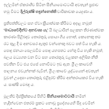
ඉල්ලමින් ඒකරාශීව සිටින සීනියාමොට්ටායි අවතැන් ප‍්‍රජාව
හමු වීමට
දිල්රුක්ෂි හඳුන්නෙත්ති
චාරිකාවක යෙදුණා ය.
ප‍්‍රතිපත්තිවලට සහ ඒවා ක‍්‍රියාත්මක කිරීමට අදාළ නමුත්
‘මාධ්‍යවේදීන්ට අනවශ්‍ය යැ’
යි බලධාරීන් සලකන තීරණාත්මක
කාරණා පිළිබඳව තොරතුරු සොයා ගිය හොත්, කෙනෙකු තම
රට තුළ දී ම අනවසර ඇතුළු වන්නෙකු බවට පත් විය හැකි ය.
පොදු ජනයා පෙලඹවීම පොදු යහපතට හේතු විය හැකි නමුත්,
බලය මධ්‍යගත වන විට සහ තොරතුරු වළකන අලිඛිත නීති
පවතින විට එය එසේ නොවීමට ඉඩ ඇත. ශ‍්‍රී ලංකාවෙහි
පාලනය එවැන්නක් බැවින්, ශ‍්‍රී ලංකාවේ යුද්ධයෙන් අවතැන්
වූවන් උදෙසා තොරතුරු එළිදරව් කිරීම අන්තරායකර විය හැකි
ය. සාක්ෂි මෙබඳු ය.
මුලතිව් දිස්ත‍්‍රික්කයේ පිහිටි
සීනියාමොට්ටායි
නමින්
හැඳින්වෙන එතරම් ප‍්‍රකට නොවූ ප‍්‍රදේශයෙහි සිදු වෙමින්