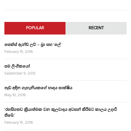
POPULAR
RECENT
සෙක්ස් ඇන්ඩ් ලව් – බ්‍රා සහ ‘ලේ’
February 15, 2016
සම ලිංගිකයෝ
September 9, 2013
පෑඩ් අඳින ගැහැනියකගේ හෘදය සාක්ෂිය
May 10, 2019
‘රහසිගතව ක්‍රියාත්මක වන කුලවාදය අවසන් කිරීමට කාලය උදාවී
තිබේ.’
February 15, 2016