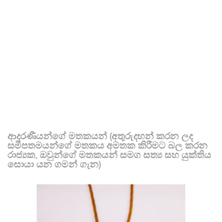
ආදරණීයන්ගේ මතකයන් (අතුරුදහන් කරන ලද
සමීපතමයන්ගේ මතකය අමතක කිරීමට බල කරන
රාජ්‍යක, ඔවුන්ගේ මතකයන් සමග සත්‍ය සහ යුක්තිය
සොයා යන ගමන් ගැන)