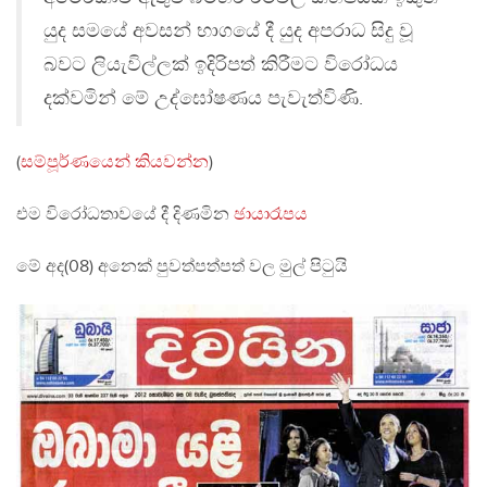
යුද සමයේ අවසන් භාගයේ දී යුද අපරාධ සිදු වූ
බවට ලියැවිල්ලක් ඉදිරිපත් කිරීමට විරෝධය
දක්වමින් මේ උද්ඝෝෂණය පැවැත්විණි.
(
සම්පූර්ණයෙන් කියවන්න
)
එම විරෝධතාවයේ දී දිණමින
ඡායාරෑපය
මේ අද(08) අනෙක් පුවත්පත්පත් වල මුල් පිටුයි