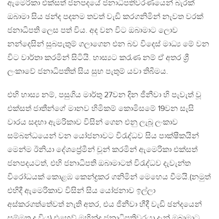
ඇමෙරිකා එක්සත් ජනපදයේ ජනාධිපතිවරණයෙන් බැරක්
ඔබාමා සිය ඡන්ද පදනම තවත් වැඩි කරගනිමින් නැවත වරක්
ජනාධිපති ලෙස පත් විය. අද වන විට ඔබාමාට ලොව
නන්දෙසින් සුබපැතුම් ගලාගෙන එන බව විදෙස් මාධ්‍ය මේ වන
විට වාර්තා කරමින් සිටියි. හාස්‍යට කරැණ නම් ඒ අතර ශ්‍රී
ලංකාවේ ජනාධිපතිත් සිය සුභ පැතුම් යවා තිබීමය.
එහි හාස්‍ය නම්, පසුගිය මාර්තු 27වන දින ජීනීවා හි පැවැත් වූ
එක්සත් ජාතීන්ගේ මානව හිමිකම් කොමිසමේ 19වන සැසි
වාරය සදහා ඇමරිකාව විසින් ගෙන එනු ලැබූ ලංකාව
සම්බන්ධයෙන් වන යෝජනාවට විරැද්ධව සිය පාක්ෂීකයින්
මෙන්ම ඊනියා දේශප්‍රේමීන් චූන් කරමින් ඇමෙරිකා එක්සත්
ජනපදයටත්, එහි ජනාධිපති ඔබාමාටත් විරැද්ධව දැවැන්ත
විරෝධයක් කොළඹ කෙන්ද්‍රකර ගනිමින් මෙහෙය වීමයි.(නමුත්
එහිදී ඇමෙරිකාව විසින් සිය යෝජනාව ඉල්ලා
අස්කරගත්තේවත් නැති අතර, එය ජිනීවා හීදී වැඩි ඡන්දයෙන්
සම්මත ද විය) එහෙව් මහින්ද ජනාධිපතිවරයා දැන් ඔබාමාට