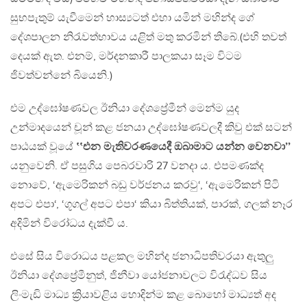
සුභපැතුම් යැවීමෙන් හාස්‍යටත් එහා යමින් මහින්ද ගේ
දේශපාලන නිරැවත්භාවය යළිත් මතු කරමින් තිබේ.(එහි තවත්
දෙයක් ඇත. එනම්, මර්දනකාරී පාලකයා සෑම විටම
ජිවත්වන්නේ බියෙනි.)
එම උද්ඝෝෂණවල ඊනියා දේශප්‍රේමීන් මෙන්ම යුද
උන්මාදයෙන් චූන් කළ ජනයා උද්ඝෝෂණවලදී කිවු එක් සටන්
පාඨයක් වූයේ
‛‛එන මැතිවරණයෙදී ඔබාමාට යන්න වෙනවා’’
යනුවෙනි. ඒ පසුගිය පෙබරවාරි 27 වනදා ය. එපමණක්ද
නොවේ, ‘ඇමෙරිකන් බඩු වර්ජනය කරවු‘, ‘ඇමෙරිකන් පිටි
අපට එපා‘, ‘ගූගල් අපට එපා‘ කියා බිත්තියක්, පාරක්, ගලක් නෑර
අදිමින් විරෝධය දැක්වී ය.
එසේ සිය විරොධය පළකල මහින්ද ජනාධිපතිවරයා ඇතුලු
ඊනියා දේශප්‍රේමීනුත්, ජිනීවා යෝජනාවලට විරැද්ධව සිය
ලිංමැඩි මාධ්‍ය ක්‍රියාවළිය හොදින්ම කළ බොහෝ මාධ්‍යත් අද