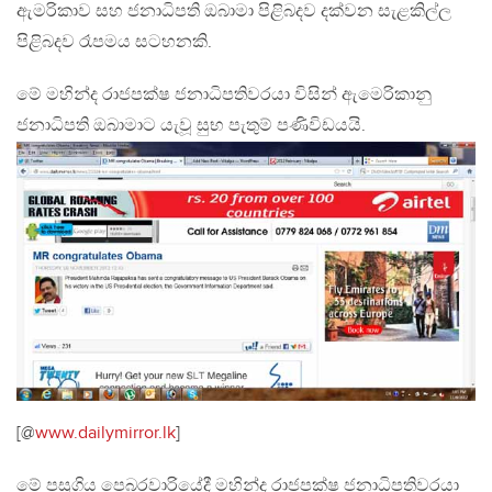
ඇමරිකාව සහ ජනාධිපති ඔබාමා පිළිබදව දක්වන සැළකිල්ල
පිළිබදව රෑපමය සටහනකි.
මේ මහින්ද රාජපක්ෂ ජනාධිපතිවරයා විසින් ඇමෙරිකානු
ජනාධිපති ඔබාමාට යැවූ සුභ පැතුම් පණිවිඩයයි.
[@
www.dailymirror.lk
]
මේ පසුගිය පෙබරවාරියේදී මහින්ද රාජපක්ෂ ජනාධිපතිවරයා