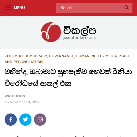
S
Search
MENU
k
for:
i
p
t
o
m
COLOMBO
,
DEMOCRACY
,
GOVERNANCE
,
HUMAN RIGHTS
,
MEDIA
,
PEACE
a
AND RECONCILIATION
i
මහින්ද, ඔබාමාට සුභපැතීම හෙවත් ඊනියා
n
c
විරෝධයේ ආතල් එක
o
n
WATCHDOG
t
on
November 8, 2012
e
n
t