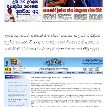
[ඇමෙරිකාවටත්, එක්සත් ජාතීන්ගේ යෝජනාවලටත් විරැද්ධව
පසුගිය පෙබරවාරි 27 දා පැවැත්වූ උද්ඝෝෂණයෙන් අනතුරැව
පෙබරවාරි 28 වනදා දිණමින පුවත්පත වාර්තා කර තිබූ අයුරැ]