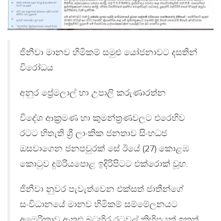
ජිනීවා මානව හිමිකම් සමුළු යෝජනාවට දසතින්
විරෝධය
අනුර ප්‍රේමලාල් හා උපාලි කරුණාරත්න
විදේශ ආක්‍රමණ හා කුමන්ත්‍රණවලට එරෙහිව
රටට හිතැති ශ්‍රී ලාංකික ජනතාව සිංහධජ
ඔසවාගෙන ජනපවුරක් සේ ඊයේ (27) කොළඹ
කොටුව දුම්රියපොළ ඉදිරිපිටට එක්රොක් වූහ.
ජිනීවා නුවර පැවැත්වෙන එක්සත් ජාතීන්ගේ
සංවිධානයේ මානව හිමිකම් සම්මේලනයට
අමෙරිකාව ඇතුළු බටහිර රටවල් කිහිපයක් ඉකුත්