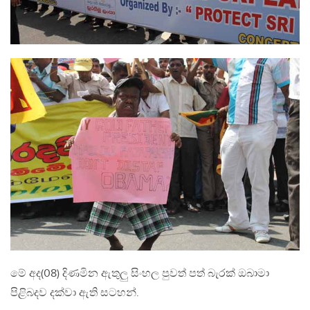
මේ අද(08) දිණමින ඇතුලු සිංහල පුවත් පත් බැරක් ඔබාමා
පිළිබදව දක්වා ඇති සටහන්.