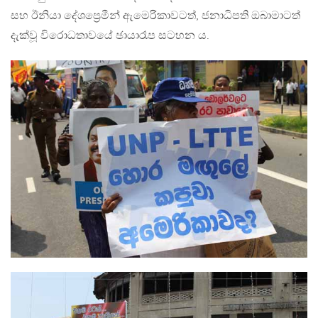
සහ ඊනියා දේශප්‍රෙමීන් ඇමෙරිකාවටත්, ජනාධිපති ඔබාමාටත්
දැක්වූ විරොධතාවයේ ඡායාරෑප සටහන ය.