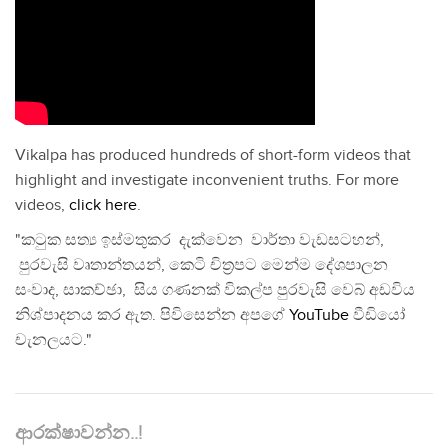
Vikalpa has produced hundreds of short-form videos that
highlight and investigate inconvenient truths. For more
videos,
click here
.
"කටුක සත්‍ය ඉස්මතුකර දැක්වෙන වාර්තා වැඩසටහන්,
පුරවැසි වෘතාන්තයන්, කෙටි චිත්‍රපට මෙන්ම දේශපාලන
සංවාද, සාකච්ඡා, සිය ගණනක් විකල්ප පුරවැසි වෙබ් අඩවිය
නිශ්පාදනය කර ඇත. පිවිසෙන්න අපගේ
YouTube
වීඩියෝ
චැනලයට."
ආරක්ෂාවන්න..!