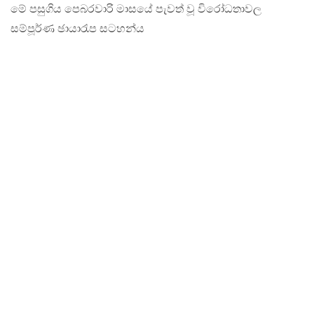
මේ පසුගිය පෙබරවාරි මාසයේ පැවත් වූ විරෝධතාවල
සම්පූර්ණ ඡායාරැප සටහන්ය