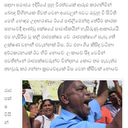
සඳහා සමාජය ඉදිරියේ පුහු වීරත්වයක් ආරුඪ කරගනිමින්
බේබදු සිහිනයක ජීවත් වෙන අයවලුන් බවට ඔවුහු වී සිටිති.
මෙහි හොඳම උදාහරණය ඊයේ පාර්ලිමේන්තු තේරීම් කාරක
සභාවේදී ආණ්ඩු පක්ෂයේ සාමාජිකයින් හැසිරුණු ආකාරයයි.
එම හැසිරීම වූ කලී රාජපක්ෂම වේ. රාජපක්ෂගේ සැබෑ ගති
ලක්ෂණ වනාහී එවැන්නක් මිස, ඊට එහා ගිය කිසිඳු වටිනා
අර්ථකථනයක් ඊට හිමි නොවේ. ලංකාවේ සිදු වෙමින්
පවතින්නේ රාජපක්ෂවරුන්ව වින්දනය කොට තම පැවැත්ම
තහවුරු කර ගන්නා ක්‍රමවේදයක් මිස වෙන කිසිවක් නොවේ.
රාජ
පක්
ෂ
විසි
න්