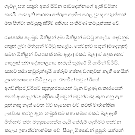
ගැටලු සහ සතුරා අතර සිටින පාවදෙන්නගේ ඇති වටිනා
කමයි. මෙවැනි කාරනා තේරුම් ගැනීම සරල වුවද එවැන්නක්
මත පිහිටා කටයුතු කිරීම අතිශය සංකීර්ණ කටයුත්තක් වේ.
රාජපක්ෂ පළමුව මිනිසුන් දමා මිනිසුන් මට්ටු කළේය. දෙවනුව
සතුන් ලවා මිනිසුන් මට්ටු කළේය. තෙවනුව සතුන් (මීදෙනුන්)
සමඟ මිනිසුන් වියගසක් තබා ඈදා ( එකට බැඳ ) ඒ දෙක අතර
නගුලක් තබා දේශපාලනය නමැති කුඹුරේ සී සාමින් සිටියි.
සතාට තමා කවුරුන්දැයි තේරුම් ගත්තද වගතුවක් නැති හෙයින්
ඌ ඉවසාගෙන සිටිනු ඇත. එබැවින් ඔවුන් ඊයේ
අගවිනිසුරුවරියට කුනුහරපයෙන් බැන වැදුණු ආකාරයෙන්
තවත් අයවලුන්ටද ඉදිරියෙදී ඔවුන් ඔවුන්ටමද බැන ගනු ඇත.
පුන්නකු නැති වෙන බව හැඟෙන විට තවත් මාරාන්තික
උපවාස කරනු ඇත. නමුත් එම සතා සමඟ එකට බැඳ ඇති
මිනිසාට තමා මනුෂ්‍යයෙක්ය යැයි තේරුම් ගැනීමට ගතවන
කාලය ඉතා තීරනාත්මක වේ. සියලු මිත්‍යාවන් පුපුරා යන්නේ