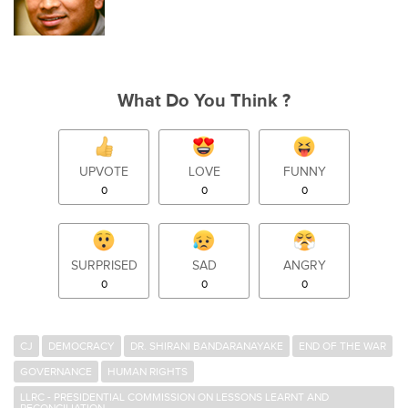
What Do You Think ?
UPVOTE
LOVE
FUNNY
0
0
0
SURPRISED
SAD
ANGRY
0
0
0
CJ
DEMOCRACY
DR. SHIRANI BANDARANAYAKE
END OF THE WAR
GOVERNANCE
HUMAN RIGHTS
LLRC - PRESIDENTIAL COMMISSION ON LESSONS LEARNT AND
RECONCILIATION