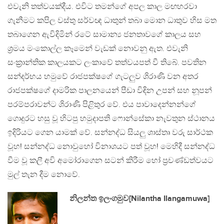
එවැනි තත්වයක්දීය. එවිට තමන්ගේ අපල කාල මඟහරවා
ගැනීමට කපිල වස්තු සර්වඥ ධාතුන් තබා මොන ධාතුව හිස මත
තබාගෙන ඇවිදිමින් රටේ සාමාන්‍ය ජනතාවගේ කාලය සහ
ශ්‍රමය මංකොල්ල කෑමෙන් වැඩක් නොවනු ඇත. එවැනි
සංක්‍රාන්තික කාලයකට ලංකාවේ තත්වයපත් වී තිබේ. පවතින
සන්දර්භය හමුවේ රාජපක්ෂගේ ගැටලුව ශිරාණි වන අතර
රාජපක්ෂගේ දාමරික පාලනයෙන් පීඩා විඳින උපන් සහ නූපන්
පරම්පරාවන්ට ශිරාණි පිළිතුර වේ. එය පාවාදෙන්නන්ගේ
ගොදුරට හසු වූ හිටපු හමුදාපති ෆොන්සේකා නැවතුන ස්ථානය
ඉදිරියට ගෙන යාමක් වේ. සන්නද්ධ සියලු ශාස්තෘ වරු සාර්ථක
වූහ! සන්නද්ධ නොවුහෝ විනාශයට පත් වූහ! මෙහිදී සන්නද්ධ
වීම වූ කලී අවි අමෝරාගෙන සටන් කිරීම හෝ ප්‍රචණ්ඩත්වයට
මුල් තැන දීම නොවේ.
නිලන්ත ඉලංගමුව[Nilantha Ilangamuwa]