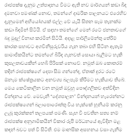
රාජපක්ෂ දැනුම උත්පාදනය වීමට ඇති නව මාර්ගයන් කඩා බිඳ
දමනවා පමණක් නොව, තමන්ගේ දාමරික පාලනයට එරෙහිව
දැනුමෙන් අභියෝගයක් එල්ල වේ යැයි සිතන සෑම තැනක්ම
කඩා බිඳමින් සිටියි. ඒ සඳහා තමන්ගේ මෙන් රටේ ජනතාවගේ
බදු මුදල් විනාශ කරමින් සිටියි. අදාළ පාර්ලිමේන්තු තේරීම්
කාරක සභාවට අගවිනිසුරුවරිය ගැන තබා එහි සිටින ඇතැම්
සාමාජිකයින්ට තමන්ගේ බිරිඳ ගැනවත් සොයා බැලීමට හැකි
කුසලතාවයකින් හෙබි පිරිසක් නොවේ. නමුත් ඔබ කොතරම්
තදින් රාජපක්ෂගේ දෙපා සිඹ ගන්නේද, ඒතාක් දුරට රටේ
ඕනෑම ක්ෂේත්‍රයකට අනවශ්‍ය බලපෑම් කිරීමට හැකියාව තිබේ.
මෙය කෙටිකාලින වන නමුත් ඔවුහු පෞද්ගලිකව අත්විඳින
වින්දනය වේ. මෙවැනි “දේශපාලන” වින්දනයන් හැරෙන්නට
රාජපක්ෂගෙන් බලාපොරොත්තු විය හැක්කේ හූනියම් කරනු
ලැබූ කුරක්කන් තලපයක් පමණි. සැඟ වී පවතින සත්‍ය නම්
රාජපක්ෂ අනුගාමිකයින් විකාර රූපී මර්ධනයේ ඇවිදින මළ
කඳන් බවට පත් වී සිටිති. එම මානසික අසහනය වසා ගැනීම