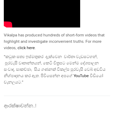
Vikalpa has produced hundreds of short-form videos that
highlight and investigate inconvenient truths. For more
videos,
click here
.
"කටුක සත්‍ය ඉස්මතුකර දැක්වෙන වාර්තා වැඩසටහන්,
පුරවැසි වෘතාන්තයන්, කෙටි චිත්‍රපට මෙන්ම දේශපාලන
සංවාද, සාකච්ඡා, සිය ගණනක් විකල්ප පුරවැසි වෙබ් අඩවිය
නිශ්පාදනය කර ඇත. පිවිසෙන්න අපගේ
YouTube
වීඩියෝ
චැනලයට."
ආරක්ෂාවන්න..!