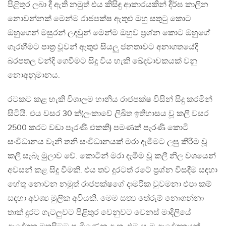
පිළිතුර ලබා දී ඇති නමුත් එය කිසිඳු ආකාරයකින් දීර්ඝ කාලීන
නොවන්නක් මෙන්ම රාජපක්ෂ ඇතුළු ඔහු සතුටු කොට
ඔහුගෙන් මසුරන් ලදවුන් මෙන්ම ඔහුව ප්‍රශ්න කොට ඔහුගේ
ගැරහීමට පාත්‍ර වූවන් ඇතුළු සියලු ජනතාවට අනාගතයේදී
බරපතල වන්දි ගෙවීමට සිදු විය හැකි ඛේදවාචකයක් වනු
නොඅනුමානය.
රටකට කළ හැකි විශාලම හානිය රාජපක්ෂ විසින් සිදු කරමින්
සිටියි. එය වසර 30 ක්(ලංකාවේ ලිඛිත ඉතිහාසය වූ කලී වසර
2500 කරට වඩා පැරණි එකකි) පමණක් පැරණි කොටි
සංවිධානය වැනි තනි සංවිධානයක් මරා දැමීමට ලඝු කිරීම වූ
කලී සැබෑ මුලාව වේ. කොටින් මරා දැමීම වූ කලී නිල වශයෙන්
අවසන් කළ සිදු වීමකි. එය තව දුරටත් රටේ ප්‍රශ්න විසඳීම සඳහා
හේතු නොවන නමුත් රාජපක්ෂගේ දාමරික වුවමනා එපා කම්
සඳහා අවශ්‍ය මුලික අවියකි. මෙම සත්‍ය තේරුම් නොගන්නා
තාක් දුරට ගැටලුවට පිළිතුර වෙනුවට වෙනස් මාදිලියේ