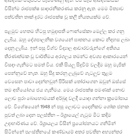
ආදේශක මතුපිටට පැමිණෙනු ඇත. එම සෑම ආදේශකයක්
විසින්ම රාජපක්ෂ සාදාරනීකරණය කරනු ඇත. මෙම මිත්‍යාව
පත්වතින තාක් දුරට රාජපක්ෂ වූ කලී නියතයක්ම වේ.
පළමුව හෙතම හිටපු හමුදාපති ෆොන්සේකා මෙල්ල කර ගනු
ලැබීය. ඔහු දේශපාලනික වශයෙන් ඝාතනය කොට නිදහස ලබා
දෙනු ලැබීය. ඉන් පසු විශ්ව විද්‍යාල ආචාරවරුන්ගේ අතිශය
තීරණාත්මක වූ වෘර්තීමය අරගලය තමන්ට අවශ්‍ය ආකාරයෙන්
විසඳා ගැනීමට සමත් විය. එකී සියලු සිදුවීම් වලදීම ඔහු මැජික්
පෙන්නුවේ නැත. ඔහු සිදු කරනු ලැබුවේ ගැටලුව තුළම
වෙසෙන පාවා දෙන්නවුන් පිරිසක් තෝරාගෙන ඔවුන් ඔස්සේ
තම අභියෝගය ජය ගැනීමය. මෙය රාජපක්ෂ පමණක් නොව
ලොව පුරා බොහොමයක් අර්බුද වලදී යොදා ගන්නා ක්‍රමෝපාය
වේ. විශේෂයෙන් 1948 න් පසු ලොවට දෛනිකව ශෝක ජනක
පුවත් ලබා දෙන පලස්තීන – ඊශ්‍රායෙල් ගැටුම මීට කදිම
උදාහාර්ණය වේ. ඊශ්‍රායලය විසින් ප්‍රයෝජනයට ගනිමින්
සිටින්නේ පලස්තීනයේ කණ්ඩායම් අතර පවතින අභ්‍යන්තර