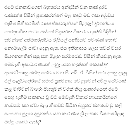
රටේ ජනතාවගෙන් බහුතරය අන්දයින් වන තාක් දුරට
රාජපක්ෂ විසින් ප්‍රභාකරන්ගේ මළ කඳට මඩ ගසා අඹුඩය
ගැසීම සිහිකරමින් රාජපක්ෂවරුන්ගේ පිළිකුල් දුර්ගන්ධය
සෝදාහරින මාධ්‍ය ඔස්සේ සිදුකරන විකාරය භුක්ති විඳිමින්
තමන්ගේ අත්මගරුත්වය රුපියල් පන්සීයට පමණක් නොව
නොමිලේම පාවා දෙනු ඇත. එය ඉතිහාසය ලෙස තවස් වසර
සියගනනකින් පසු එන මීළඟ පරම්පරාව විසින් කියවනු ඇත.
මෙවැනි අසාධාරණයක් උහුලාගත හැක්කේ කෙසේද?
ආමෙරිකානු ඔත්තු සේවය වන සී. අයි. ඒ. විසින් මරා දමනු ලැබූ
එල් සැල්වදෝරයේ සමාජ ප්‍රගමනය වෙනුවෙන් අමිල සේවයක්
කළ මාර්ටින් බාරො පියතුමන් වරක් කියූ ආකාරයෙන් රටේ
පොදු දැනීම ඝාතනය වූ විට මෙවැනි විකාර නායකයින්ගේ
නාඩගම් සහ ඒවා බලා නිහඬව සිටින බහුතර ජනතාව වූ කලී
සාමාන්‍ය සුලභ දසුනක්ය යන කාරණය ශ්‍රී ලංකාව විෂයෙහිලාද
ඔප්පු කොට ඇත්ද?