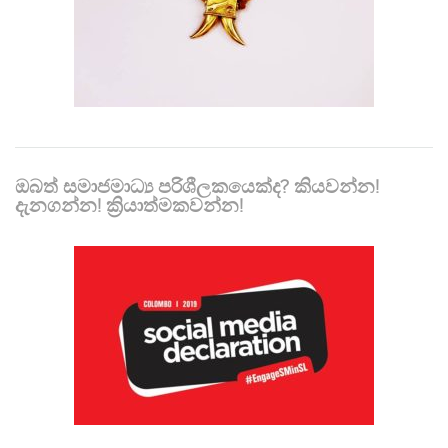
ඔබත් සමාජමාධ්‍ය පරිශීලකයෙක්ද? කියවන්න!
දැනගන්න! ක්‍රියාත්මකවන්න!