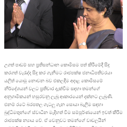
උගත් පාඩම් සහ ප්‍රතිසන්ධාන කොමිසම පත් කිරීමේදී සිදු
කරගත් වැරැද්ද සිදු කර ගැනීමට රාජපක්ෂ ජනාධිපතිවරයා
යලිත් යොමු නොවන බව එකලදීම අදාළ කොමිසමේ
නිර්දේශයන් වලට ප්‍රතිචාර දැක්වීම සඳහා තමන්ගේ
අනුගාමිකයන් හසුරවනු ලැබූ ආකාරයෙන් දක්නට ලැබුණි.
එනම් රටේ බරපතල ගැටලු ගැන සොයා බැලීම සඳහා
බුද්ධිමතුන්ගේ ස්වාධීන මැදිහත් වීම සම්පූර්ණයෙන් ඉවත් කිරීම
රාජපක්ෂ න්‍යාය වේ. ඒ වෙනුවට තමන්ගේ වාචලයින්