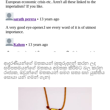
ආදරණීයන්ගේ මතකයන් (අතුරුදහන් කරන ලද
සමීපතමයන්ගේ මතකය අමතක කිරීමට බල කරන
රාජ්‍යක, ඔවුන්ගේ මතකයන් සමග සත්‍ය සහ යුක්තිය
සොයා යන ගමන් ගැන)