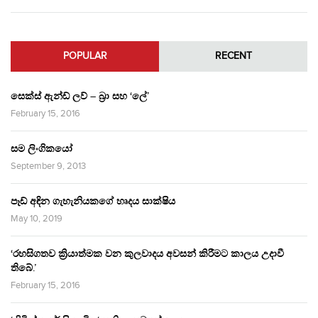
POPULAR
RECENT
සෙක්ස් ඇන්ඩ් ලව් – බ්‍රා සහ ‘ලේ’
February 15, 2016
සම ලිංගිකයෝ
September 9, 2013
පෑඩ් අඳින ගැහැනියකගේ හෘදය සාක්ෂිය
May 10, 2019
‘රහසිගතව ක්‍රියාත්මක වන කුලවාදය අවසන් කිරීමට කාලය උදාවී
තිබේ.’
February 15, 2016