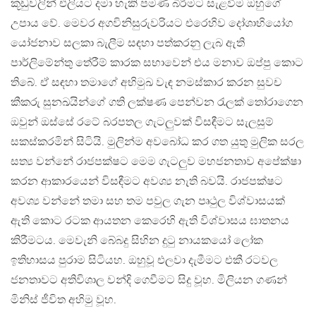
කූඩුවලින් එලියට දමා හැකි පමණ බිරීමට සැළවීම ඔහුගේ
උපාය වේ. මෙවර අගවිනිසුරුවරියට එරෙහිව දෝශාභියෝග
යෝජනාව සලකා බැලීම සඳහා පත්කරනු ලැබ ඇති
පාර්ලිමේන්තු තේරීම් කාරක සභාවෙන් එය මනාව ඔප්පු කොට
තිබේ. ඒ සඳහා තමාගේ අභිමුඛ වැඳ නමස්කාර කරන සුවච
කීකරු සුනඛයින්ගේ ගති ලක්ෂණ පෙන්වන රැලක් තෝරාගෙන
ඔවුන් ඔස්සේ රටේ බරපතල ගැටලුවක් විසඳීමට සැලසුම්
සකස්කරමින් සිටියි. මුලින්ම අවබෝධ කර ගත යුතු මුලික සරල
සත්‍ය වන්නේ රාජපක්ෂට මෙම ගැටලුව මහජනතාව අපේක්ෂා
කරන ආකාරයෙන් විසඳීමට අවශ්‍ය නැති බවයි. රාජපක්ෂට
අවශ්‍ය වන්නේ තමා සහ තම පවුල ගැන පෘථුල විශ්වාසයක්
ඇති කොට රටක ආයතන කෙරෙහි ඇති විශ්වාසය ඝාතනය
කිරීමටය. මෙවැනි බේබදු සිහින දුටු නායකයෝ ලෝක
ඉතිහාසය පුරාම සිටියහ. ඔහුවූ එලවා දැමීමට එකී රටවල
ජනතාවට අතිවිශාල වන්දි ගෙවීමට සිදු වූහ. මිලියන ගණන්
මිනිස් ජීවිත අහිමු වූහ.