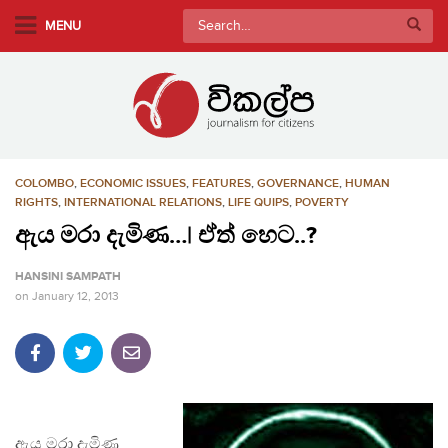
S
Search
MENU
k
for:
i
p
t
o
m
COLOMBO
,
ECONOMIC ISSUES
,
FEATURES
,
GOVERNANCE
,
HUMAN
a
RIGHTS
,
INTERNATIONAL RELATIONS
,
LIFE QUIPS
,
POVERTY
i
ඇය මරා දැමිණ…| ඒත් හෙට..?
n
c
HANSINI SAMPATH
o
on
January 12, 2013
n
t
e
n
t
ඇය මරා දැමිණ…