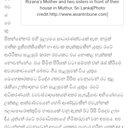
Rizana’s Mother and two sisters in front of their
බව
house in Muthur, Sri Lanka[Photo
credit:http://www.asiantribune.com]
ය
මෙ
කු
සිතන්නේනම් එහි මූල්‍යමය සාධාරණත්වයක් ඇත. නමුත්
ජාතික ප්‍රතිපත්තියකින් හා අවංක කැක්කුමකින් යුතුව රටේ
ආර්ථිකය සැළසුම් කරන රජයකට එය නොකළ හැක්කක්
නොවන්නේය. එය සීමිත පිරිසක් වටා සම්පත් එක් රැස් කිරීමේ
අවශ්‍යතාවයෙන් ඔබ්බට ගිය සැළසුමක් විය යුතුය.
මෙහෙකාරකමට විදේශ ගතවන පිරිස වෙනුවෙන් රට තුළ
රැකියා උත්පාදනය වන සැළසුමක් විය යුතුය. රටේ
අධිකරණයත්, ව්‍යවස්ථාදායකයත් අතර සැබැ‍දියාව අභියෝගයට
ලක්කළ ආත්මාර්ථයෙන් හෙබි ආණ්ඩුවකින් එවැන්නක්
බලාපොරොත්තුවීම හාස්‍යයක් වනු ඇතත් ඊට රිසි විසදුම ලබා
දිය යුත්තේ රටේ පරමාධිපත්‍යයේ හිමිකරුවන් වන අපමය. අප
එවැන්නක් වෙනුවෙන් අපගේ යුතුකම පැහැර හරින තෙක් අද ද