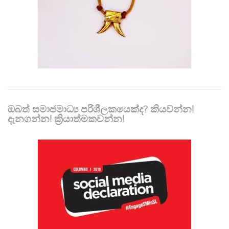
ඔබත් සමාජමාධ්‍ය පරිශීලකයෙක්ද? කියවන්න!
දැනගන්න! ක්‍රියාත්මකවන්න!