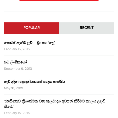
POPULAR
RECENT
සෙක්ස් ඇන්ඩ් ලව් – බ්‍රා සහ ‘ලේ’
February 15, 2016
සම ලිංගිකයෝ
September 9, 2013
පෑඩ් අඳින ගැහැනියකගේ හෘදය සාක්ෂිය
May 10, 2019
‘රහසිගතව ක්‍රියාත්මක වන කුලවාදය අවසන් කිරීමට කාලය උදාවී
තිබේ.’
February 15, 2016