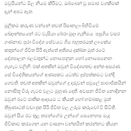
මවුපියන්ට මිල නියම කිරීමට, ඔබ්බෙන් වූ සමාජ වගකීමක්
දැන් අපට ඇත.
මූලිකම කරුණ වන්නේ තවත් රිසානලා බිහිවීමේ
‍ඛේදාන්තයෙන් රට වැසියා බේරා මුදා ගැනීමය. පසුගිය වසර
ගණනාව පුරා විදේශ සේවයට ගිය බහුතරයක් ලාංකේය
කතුන්ගේ ජීවිත පිරී ඇත්තේ අතිශය දුක්ඛ්ත මුත් රටේ
දේශපාලන බලවතුන්ට නොපෙනුන හෝ නොපෙනෙන
ගැහැට වලිනි. එක් අතකින් ඔවුන් විදේශගතව අන්ත අසරණ
සේ විදේශිකයන්ගේ අණසකට යටත්ව දුප්පත්කමට වන්දි
ගෙවති. තවත් අතකින් ඔවුන්ගේ දූ දරුවන් පවුලේ සාමාජිකයින්
නොසිතූ විරූ ගැටළු වලට මුහුණ දෙති. අවසන ජීවිත නොදිනන
ඔවුන් රටේ ජාතික ආදායම ට කීයක් හෝ හම්බකළ මුත්
තිබුණාටත් වඩා දුක පිරි ජීවිත වල උරුම කරුවෝ වී සිටිති.
ඔවුන් සිය රට තුළ තමන්ගේම උන්ගේ සෙනෙහස මැද
ජීවිකාව කරගෙන යන වාසනා වන්තයින් කරන්නට කියන