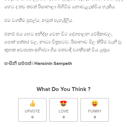
හෙට ද තව තවත් රිසානාලා බිහිවීම නොවැළැක්විය හැකිය.
එම වගතීම පුළුල්ය, නමුත් පැහැදිලිය.
එනම් එය හෙට අනිද්දා වෙන විට දේශපාලන වේදිකාවල,
පොත් පත්තර වල, නාට්‍ය චිත්‍රපටව, රිසානාව මිල කිරීම වැනි වූ
කුහක අවශ්‍යතා අභිබවා ගිය මතවාදී වගකීමක් විය යුතුය.
හංසිනී සම්පත් | Hansinin Sampath
What Do You Think ?
UPVOTE
LOVE
FUNNY
0
0
0