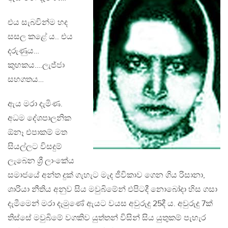
එය සැබවින්ම හද
සසල කළේ ය.. එය
දරුණුය…
කුහකය….ලැජ්ජා
සහගතය…
ඇය මරා දැමිණ.
අධම දේශපාලනික
ඕනෑ එපාකම් මත
සියල්ලට විසදුම්
ලැබෙන ශ්‍රී ලාංකේය
සමාජයේ අන්ත දුක් ගැහැට මැද ජීවිකාව ගෙන ගිය රිසානා,
ශාරියා නීතිය අනුව සිය මවුබිමේන් එපිටදී නොබෝදා හිස ගසා
දැමීමෙන් මරා දැමුණේ ඇයට වයස අවුරුදු 25දී ය. අවුරුදු 7ක්
තිස්සේ මවුබිමේ වගකිව යුත්තන් විසින් සිය යුතුකම් පැහැර