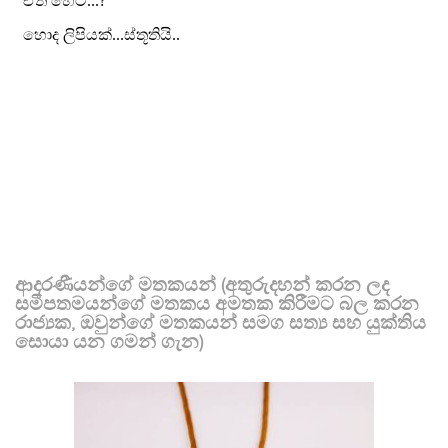
ආදරණීයන්ගේ මතකයන් (අතුරුදහන් කරන ලද
සමීපතමයන්ගේ මතකය අමතක කිරීමට බල කරන
රාජ්‍යක, ඔවුන්ගේ මතකයන් සමග සත්‍ය සහ යුක්තිය
සොයා යන ගමන් ගැන)