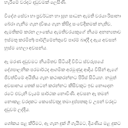
හැරීමේ වරදට දඩුවමක් ලෙසිණි.
විදේශ සේවා හා ප්‍රවර්ධන හා සුභ සාධන ඇමති වරයා රිසානා
බේරා ගැනීම ගැන (විෂය ගැන කිසිදු සංවේදීකමක් නැතිව,
ඇමතිකම් කරන ලාංකේය ඇමතිවරයකුගේ නියම අනන්‍යතාව
ඉස්මතු කරමින්) පාර්ලිමේන්තුවේ පාරම් බාද්දී ද ඇය අවසන්
හුස්ම හෙලා අවසන්ය.
ඈ මරණ දඩුවමට නියමිතව සිටියදී විවිධ ස්වරූපයේ
දේශපාලනික පරමාර්ථද ආගමික අරමුණුද ආදිය විසින් ඇගේ
ජීවත්වීමේ අයිතිය ගැන කථාකරන්නට පිරිස් සිටියහ. නමුත්
අවසානය තෙක් සටන් කරන්නට කිසිවකුට ඉඩ නොදෙන
රටේ එවැනි වෑයම් සාර්ථක නොවිණි. අවසන ඈ තමන්
නොකළ වරදකට කෙසේවතුදු තමා දුප්පතකු ව උපන් වරදට
දඩුවම් ලද්දීය.
ශෝකය පළ කිරීමට, ඈ ගැන දුක් ගී ගැයීමට, දියණිය මළ දුකට