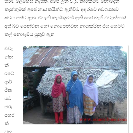
තරම් ලෙහෙසි නැතත්, අපේ උන් වැඩ කාරකමට නොදෙන
කැක්කුමක් අපේ නායකයින්ට ඇතිවීම අද රටේ අවශ්‍යතාව
බවට පත්ව ඇත. එවැනි කැක්කුමක් ඇති හෝ නැති එවැන්නක්
අති බව පෙන්වන හෝ නොපෙන්වන නායකයින් එය හෙටට
කල් නොදැමිය යුතුව ඇත.
එවැ
න්න
ක්
රටේ
ආර්
ථික
යට
මරු
පහර
ක්
වන