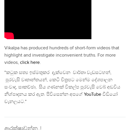
Vikalpa has produced hundreds of short-form videos that
highlight and investigate inconvenient truths. For more
videos,
click here
.
"කටුක සත්‍ය ඉස්මතුකර දැක්වෙන වාර්තා වැඩසටහන්,
පුරවැසි වෘතාන්තයන්, කෙටි චිත්‍රපට මෙන්ම දේශපාලන
සංවාද, සාකච්ඡා, සිය ගණනක් විකල්ප පුරවැසි වෙබ් අඩවිය
නිශ්පාදනය කර ඇත. පිවිසෙන්න අපගේ
YouTube
වීඩියෝ
චැනලයට."
ආරක්ෂාවන්න..!