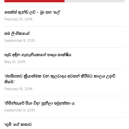
සෙක්ස් ඇන්ඩ් ලව් – බ්‍රා සහ ‘ලේ’
February 15, 2016
සම ලිංගිකයෝ
September 9, 2013
පෑඩ් අඳින ගැහැනියකගේ හෘදය සාක්ෂිය
May 10, 2019
‘රහසිගතව ක්‍රියාත්මක වන කුලවාදය අවසන් කිරීමට කාලය උදාවී
තිබේ.’
February 15, 2016
‘හිමින්සැරේ පියා විදා‘ සුනිලා සමුගත්තා ය.
September 9, 2013
‘භූමි’ ගේ කතාව