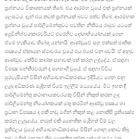
ප‍්‍රශ්නයට විකාශනයක් තිබේ. එය ආරම්භ වූයේ එක් ප‍්‍රශ්නයක්
ලෙසටය. දැන් එය තවත් ප‍්‍රශ්නයක් බවට පත්ව තිබේ. ආරම්භක
ප‍්‍රශ්නය වූයේ පාර්ලිමේන්තුවට පවතින නීතිමය රාමුව යටතේ
අග‍්‍රවිනිශ්චයකාරවරියට එරෙහිව දෝශාභියෝගයක් ගෙන
ඒමේ හැකියාව තිබේද යන්නයි. ආණ්ඩුවේ සහ එක්සත් ජාතික
පක්‍ෂයේ ඒකායන ස්ථාවරය වූයේ එය එසේ වන බවයි. ඒ අනුව
ආණ්ඩුව තේරීම් කාරක සභාවක් පත් කරන ලද්දේය. ඒ සඳහා
විපක්‍ෂ මන්තී‍්‍රවරුන් ද සහභාගී වූයේ, ඒ සඳහා විවිධ
පුරවැසියන් විසින් අභියාචනාධිකරණය ඉදිරියට ගෙන එනු
ලැබු අධිකරණ මැදිහත් වීමේ ඉල්ලීම් මධ්‍යයේය. මීට ඉහත දී
පාර්ලිමේන්තු කථානායකවරයකු විසින් නිකුත් කරන ලද
පාර්ලිමේන්තු නියෝගකයක් මතු කරමින් ආණ්ඩු පක්‍ෂය හා
ප‍්‍රධාන විපක්‍ෂය ද එකී නඩු මගින් නිකුත් කළ නොතිසි ප‍්‍රතික්‍ෂේප
කරනු ලැබුයේය. නමුත් එකී නෛතික මැදිහත් වීම් වල
ප‍්‍රතිඵලය වූයේ අභියාචනාධිකරණය විසින් ගොනු කොට තිබු
නඩු මගින් මතු කර තිබු නෛතික තර්කයන්ගේ හරය මත