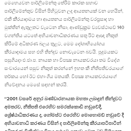
මෙහෙයවන පාර්ලිමේන්තු තේරීම් කාරක සභාව
පාර්ලිමේන්තුව විසින් පිහිටුවන ලද ආයතනයක් වන හෙයින්,
එකී කි‍්‍රයාදාමය හා ආයතනය පාර්ලිමේන්තු වරප‍්‍රසාද හා
මුක්තීන් ඇතුලතට වැටෙන නිසා, ආණ්ඩුක‍්‍රම ව්‍යවස්ථාවේ 140
වගන්තිය යටතේ අභියාචනාධිකරණය සතු රිට් ආඥා නිකුත්
කිරීමේ අධිකරණ බලය තුළට, මෙම දෝශාභියෝගය
කි‍්‍රයාදාමය සහ එහි තීන්දුව නොවැටෙන බවයි. පුදුමයකට
පසුගියදා එ.ජා.ප. නායක හා විපක්‍ෂ නායකවරයා තම විදේශ
සංචාරයෙන් පසුව නිකුත් කරන්නේ ඉහත කී නීතිපතිවරයාගේ
තර්කය හෝ ඊට එහා ගිය මතයකි. විපක්‍ෂ නායකවරයාගේ
නිවේදනය මෙසේ සඳහන් කරයි.
‘‘2001 වසරේ අනුර බණ්ඩාරනායක මහතා ලබාදුන් තීන්දුවට
අමතරව, නීතිපති එරෙහිව සමරක්කොඩි නඩුවේදී,
ශ්‍රේෂ්ඨාධිකරණය ද, ගෝමස්ට එරෙහිව මොහොමඞ් නඩුවේ දී
අභියාචනාධි කරණය විසින් ද පාර්ලිමේන්තු කි‍්‍රයාපටිපාටීන්