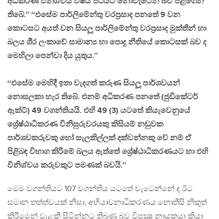
අධිකරණ විනිශ්චය විෂය පථයට නොවැටෙන බව පිළිගෙන
තිබේ.’’ ‘‘එසේම පාර්ලිමේන්තු වරප‍්‍රසාද පනතේ 9 වන
කොටසට අයත් වන සියලූ පාර්ලිමේන්තු වරප‍්‍රසාද මුක්තීන් හා
බලය ශී‍්‍ර ලංකාවේ සාමාන්‍ය හා පොදු නීතියේ කොටසක් බව ද
මෙහිලා පෙන්වා දිය යුතුය.’’
‘‘එසේම මෙහිදී ඉතා වැදගත් කරුණ සියලූ පාර්ශවයන්
නොසලකා හැර තිබේ. එනම් අධිකරණ පනතේ (ජුඩිකේටර්
ඇක්ට්) 49 වගන්තියයි. එහි 49 (3) යටතේ කියැවෙනුයේ
ශ්‍රේෂ්ඨාධිකරණ විනිසුරුවරයකු කිසියම් නඩුවක
පාර්ශවකරුවකු හෝ සැලකිල්ලක් දක්වන්නකු වේ නම් ඒ
පිළිබඳ විභාග කිරීමේ බලය ඇත්තේ ශ්‍රේෂ්ඨාධිකරණයට හා එහි
විනිශ්චය කරුවකුට පමණක් බවයි.’’
මෙම වගන්තියට 107 වගන්තිය යටතේ වැටෙන්නේ ද ඊට
සමාන තත්ත්වයක් නිසා, අභියාචනාධිකරණය නොතීසි නිකුත්
කිරීමෙන් වැළකී සිටින්නට තිබුණු බව විපක්‍ෂ නායකයා කියා