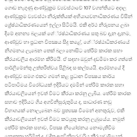
ගොඩ නැගුණු ආණ්ඩුක‍්‍රම ව්‍යවස්ථාවේ 107 වගන්තියට අදාල
ආණ්ඩුක‍්‍රම ව්‍යවස්ථා නිරූක්තියක් අභියායචනාධිකරණය විසින්
ශ්‍රේෂ්ඨාධිකරණයෙන් ඉල්ලා සිටීමයි. එකී අර්ථ නිරූපනය ලබා
දීමේ අනන්‍ය බලයක් ශේ‍්‍රෂ්ඨාධිකරණය සතු බව දැන දැනම,
ආණ්ඩුව හා ප‍්‍රධාන විපක්‍ෂය සිදු කළේ, ශේ‍්‍රෂ්ඨාධිකරණයේ
නිගමනය ලැබෙන තෙක් බලා නොසිට තේරීම් කාරක සභා
කි‍්‍රයාවලිය ආරම්භ කිරීමයි. ඒ සඳහා ඔවුන් දඩමීමා කර ගත්තේ
පාර්ලිමේන්තු උත්තරීත්වය පිළිබඳ සංකල්පයයි. ආරම්භයේ දී
ආණ්ඩුව සමග එකට ගමන් කළ ප‍්‍රධාන විපක්‍ෂය කාර්ය
පටිපාටිමය විරෝධයක් ඉදිරියට දමමින් තේරීම් කාරක සභා
කි‍්‍රයාවලියෙන් ඉවත් වීමට කි‍්‍රයා කරනු ලැබීය. තේරීම් කාරක
සභාව ඉදිරියට ගිය අගවිනිසුරුතුමිය ද, සාධාරණ නඩු
විභාගයක් නොලැබෙන බව ප‍්‍රත්‍යක්‍ෂ වීමෙන් අනතුරුව, එකී
කි‍්‍රයාවලියෙන් ඉවත් වීමට කටයුතු කරනු ලැබුයේය. නමුත්
තේරීම් කාරක සභාව, විපක්‍ෂ නියෝජනය නොමැතිවීම
නොතකා හරිමින් ද, චූදිත අගවිනිසුරුවරිය කි‍්‍රයාවලියෙන්