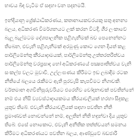
භාවය බිඳ වැටීම ඒ සඳහා වන පදනමයි.
ඉන්දියානු ශ්‍රේෂ්ඨාධිකරණය, කතානායකවරයකු සතු අනන්‍ය
බලය, අධිකරණ විමර්ශනයට ලක් කරන විටදී, ශී‍්‍ර ලංකාවේ
බැලූ බැල්මටම දේශපාලනික පළිගැනීමක් බව පෙනෙන්නට
තිබෙන, එවැනි පළිගැනීමක් අරමුණු කොට ගෙන දියත් කළ
පාර්ලිමේන්තු කි‍්‍රයාදාමයක්, පාර්ලිමේන්තු උත්තරතරීත්වය
පාර්ලිමේන්තු වරප‍්‍රසාද හෝ අධිකරණයේ පක්‍ෂපාතීත්වය වැනි
සංකල්ප වලට මුවාවී, උල්ලංඝණය කිරීමට ඉඩ ලබාදීම රටක
නීතියේ බලයෙ රැකීමට ඇති පුරවැසි කැපවීමට නිගාවකි.
වර්තමාන අගවිනිසුරුවරියට එරෙහිව චෝදනාවක් පවතින්නේ
නම් එය නිසි ව්‍යවස්ථාදායකමය කි‍්‍රයාවලියක් හරහා සිදුකළ
යුතුව තිබේ. එවැනි කි‍්‍රයාවලියක් සඳහා පවතින නීති
ප‍්‍රමාණවත් නොවන්නේ නම්, අලූතින් නීති හඳුන්වා දිය යුතුව
තිබේ. එසේ නොකොට, එවැනි අනීතික තත්ත්වයන් සමනය
කිරීමට අධිකරණයට පවතින බලය, ආණ්ඩුවේ බඩජාරී