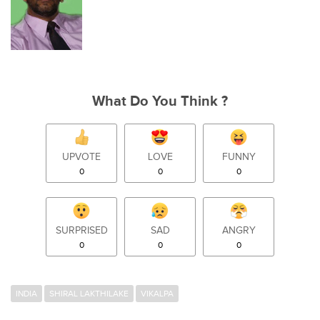
What Do You Think ?
UPVOTE
LOVE
FUNNY
0
0
0
SURPRISED
SAD
ANGRY
0
0
0
INDIA
SHIRAL LAKTHILAKE
VIKALPA