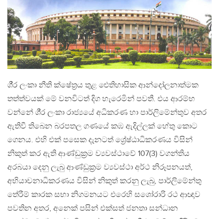
ශී‍්‍ර ලංකා නීති ක්ෂේත‍්‍රය තුළ ඓතිහාසික ආන්දෝලනාත්මක
තත්ත්වයක් මේ වනවිටත් දිග හැරෙමින් පවතී. එය ආරම්භ
වන්නේ ශී‍්‍ර ලංකා රාජ්‍යයේ අධිකරණ හා පාර්ලිමේන්තුව අතර
ඇතිවී තිබෙන බරපතල ගණයේ කඹ ඇදිල්ලක් හේතු කොට
ගෙනය. එහි එක් පසෙක දැනටත් ශ්‍රේෂ්ඨාධිකරණය විසින්
නිකුත් කර ඇති ආණ්ඩුක‍්‍රම ව්‍යවස්ථාවේ 107(3) වගන්තිය
අරබයා දෙනු ලැබු ආණ්ඩුක‍්‍රම ව්‍යවස්ථා අර්ථ නිරූපනයත්,
අභියාචනාධිකරණය විසින් නිකුත් කරනු ලැබු, පාර්ලිමේන්තු
තේරීම් කාරක සභා නිගමනයට එරෙහි සශෝරාරි රථ ආඥාව
පවතින අතර, අනෙක් පසින් එක්සත් ජනතා සන්ධාන