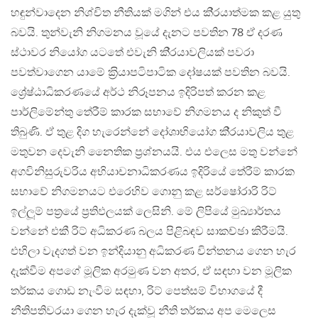
හඳුන්වාදෙන නිශ්චිත නීතියක් මගින් එය කි‍්‍රයාත්මක කළ යුතු
බවයි. තුන්වැනි නිගමනය වූයේ දැනට පවතින 78 ඒ දරණ
ස්ථාවර නියෝග යටතේ එවැනි කි‍්‍රයාවලියක් පවරා
පවත්වාගෙන යාමේ ක‍්‍රියාපටිපාටික දෝෂයක් පවතින බවයි.
ශ්‍රේෂ්ඨාධිකරණයේ අර්ථ නිරූපනය ඉදිරිපත් කරන කළ
පාර්ලිමේන්තු තේරීම් කාරක සභාවේ නිගමනය ද නිකුත් වී
තිබුණි. ඒ තුළ දිග හැරෙන්නේ දෝශාභියෝග කි‍්‍රයාවලිය තුළ
මතුවන දෙවැනි නෛතික ප‍්‍රශ්නයයි. එය එලෙස මතු වන්නේ
අගවිනිසුරුවරිය අභියාචනාධිකරණය ඉදිරියේ තේරීම් කාරක
සභාවේ නිගමනයට එරෙහිව ගොනු කළ සර්ෂෝරාරි රිට්
ඉල්ලූම් පත‍්‍රයේ ප‍්‍රතිඵලයක් ලෙසිනි. මේ ලිපියේ මුඛ්‍යාර්තය
වන්නේ එකී රිට් අධිකරණ බලය පිළිබඳව සාකච්ඡා කිරීමයි.
එහිලා වැදගත් වන ඉන්දියානු අධිකරණ චින්තනය ගෙන හැර
දැක්වීම අපගේ මූලික අරමුණ වන අතර, ඒ සඳහා වන මූලික
තර්කය ගොඩ නැංවීම සඳහා, රිට් පෙත්සම් විභාගයේ දී
නීතිපතිවරයා ගෙන හැර දැක්වූ නීති තර්කය අප මෙලෙස