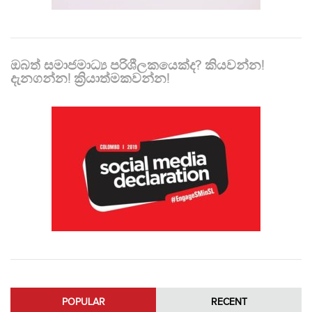
ඔබත් සමාජමාධ්‍ය පරිශීලකයෙක්ද? කියවන්න!
දැනගන්න! ක්‍රියාත්මකවන්න!
POPULAR
RECENT