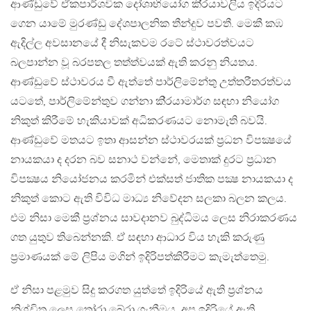
ආණ්ඩුවේ ඒකපාර්ශවික දෝශාභියෝග කි‍්‍රයාවලිය ඉදිරියට
ගෙන යාමේ මුරණ්ඩු දේශපාලනික තීන්දුව පවතී. මෙකී කඹ
ඇදිල්ල අවසානයේ දී නිසැකවම රටේ ස්ථාවරත්වයට
බලපාන්න වූ බරපතල තත්ත්වයක් ඇති කරනු නියතය.
ආණ්ඩුවේ ස්ථාවරය වී ඇත්තේ පාර්ලිමේන්තු උත්තරීතරත්වය
යටතේ, පාර්ලිමේන්තුව ගන්නා කි‍්‍රයාමාර්ග සඳහා නියෝග
නිකුත් කිරීමේ හැකියාවක් අධිකරණයට නොමැති බවයි.
ආණ්ඩුවේ මතයට ඉතා ආසන්න ස්ථාවරයක් ප‍්‍රධන විපක්‍ෂයේ
නායකයා ද දරන බව සනාථ වන්නේ, මෙතාක් දුරට ප‍්‍රධාන
විපක්‍ෂය නියෝජනය කරමින් එක්සත් ජාතික පක්‍ෂ නායකයා ද
නිකුත් කොට ඇති විවිධ මාධ්‍ය නිවේදන සලකා බලන කලය.
එම නිසා මෙකී ප‍්‍රශ්නය සාවදානව බුද්ධිමය ලෙස නිරාකරණය
ගත යුතුව තිබෙන්නකි. ඒ සඳහා ආධාර විය හැකි කරුණු
ප‍්‍රමාණයක් මේ ලිපිය මගින් ඉදිරිපත්කිරීමට කැමැත්තෙමු.
ඒ නිසා පළමුව සිදු කරගත යුත්තේ ඉදිරියේ ඇති ප‍්‍රශ්නය
නිශ්චිත ලෙස තෝරා බේරා ගැනීමය. අප ඉදිරියේ ඇති