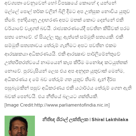
අවශ්‍යතා වෙනුවෙන් හෝ විපක්‍ෂයේ කොහේ ද යන්නේ
මල්ලේ පොල් තර්ක වලින් බිලි දීමට අප උත්සුක නොවිය යුතුව
තිබේ. ඉන්දියානු උදාහරණ අපට මතක් කොට දෙන්නේ එකී
චර්යාවේ වැදගත් බවයි. රාජ්‍යකරණයේදී පවතින කිසිවක් පරම
සත්‍ය නොවේ. ඒ සියල්ල තුළ ඇත්තේ සම්මුති සත්‍යයකි. එකී
සම්මුති සත්‍යතාවය තේරුම් ගැනීමට අපට පවතින එකම
ආරක්‍ෂකයා අධිකරණයයි. එකී ආරක්‍ෂාව පාර්ලිමේන්තුවේ
උත්තරීතරත්වයේ නාමයෙන් කැප කිරීම මනෝඥ කටයුත්තක්
නොවේ. පුරවැසියන් ලෙස එය අප අනුදත යුතුවාක් මෙන්ම,
අධිකරණය ද මේ බව තේරුම් ගත යුතුව තිබේ. දැන් දීර්ඝ
පසුබෑමකින් පසුව අධිකරණය එකී යථාර්ථය තේරුම් ගෙන ඇති
බවක් පෙන්වයි. එය නීතියේ බලයට ශක්තියකි.
[Image Credit:http://www.parliamentofindia.nic.in]
නීතිඥ ශිරාල් ලක්තිලක | Shiral Lakthilaka