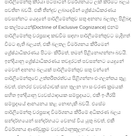
පාර්ලිමේන්තු කි‍්‍රයා පටිපාටීන් විමර්ශනයට ලක් කිරීමට බලය
පවතින බවයි. එකී තීන්දුව ලබාදෙමින් ශ්‍රේෂ්ඨාධිකරණය
පවසන්නට යෙදුනේ පාර්ලිමේන්තුව සතු අනන්‍ය බලතල පිළිබඳ
සංකල්පයෙන්(Doctrine of Exclusive Cognizance) එනම්
පාර්ලිමේන්තු වරප‍්‍රසාද කඩවීම සඳහා පාර්ලිමේන්තුවට මැදිහත්
වීමට ඇති බලයත්, එකී බලතල විමර්ශනය කිරීමෙන්
ශ්‍රේෂ්ඨාධිකරණය පිටමං කිරීමත්, තමන් පිළිනොගන්නා බවයි.
ඉන්දියානු ශ්‍රේෂ්ඨාධිකරණය තවදුරටත් පවසන්නට යෙදුනේ
මෙවන් අනන්‍ය බලයක් පාර්ලිමේන්තුව සතු වන්නේ
පාර්ලිමේන්තුවේ උත්තරීතරත්වය පිළිගන්නා එංගලන්තය තුළ
බවත්, ජනරජ ව්‍යවස්ථාවක් සහ තුලන හා සංවරණ ක‍්‍රමයක්
සහිත ඉන්දියානු ව්‍යවස්ථාදායක සම්ප‍්‍රදායට, එකී ඉංගී‍්‍රසි
සම්ප‍්‍රදායේ ආනයනය කළ නොහැකි බවයි. එසේම
පාර්ලිමේන්තු වරප‍්‍රසාද විමර්ශනය කිරීමේ අධිකරණ බලය
සන්දර්භයෙන් සන්දර්භයට වෙනස් විය යුතු බවත්, එකී
විමර්ශනය ආණ්ඩුක‍්‍රම ව්‍යවස්ථානුකූලභාවය හා