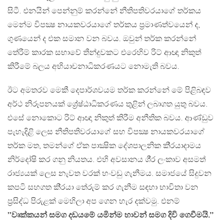
සිටී. එනයින් පෙන්නුම් කරන්නේ නීතිපතිවරයාගේ තර්කය
මෙන්ම විපක්‍ෂ නායකවරයාගේ තර්කය ප‍්‍රමාණත්වයෙන් ද,
ගුණයෙන් ද එක සමාන වන බවය. ඔවුන් තර්ක කරන්නේ
තේරීම් කාරක සභාවේ තීන්දුවකට එරෙහිව රිට් ආඥා නිකුත්
කිරීමේ බලය අභියාචනාධිකරණයට නොමැති බවය.
ඊට අමතරව මෙකී දෙපාර්ශවයම තර්ක කරන්නේ මේ පිළිබඳව
අර්ථ නිරූපනයක් ශ්‍රේෂ්ඨාධිකරණය තුළින් ලබාගත යුතු බවය.
එසේ නොකොට රිට් ආඥා නිකුත් කිරීම අනීතික බවය. ආණ්ඩුව
පැහැදිළි ලෙස නීතිපතිවරයාගේ සහ විපක්‍ෂ නායකවරයාගේ
තර්ක මත, තමන්ගේ ඒක පාක්‍ෂික දේශපාලනික කි‍්‍රයාදාමය
නිර්දෝෂි කර ගනු නියතය. එහි අවසානය ශී‍්‍ර ලංකාව අසමත්
රාජ්‍යයක් ලෙස නැවත වරක් හංවඩු ගැනීමය. සමාජයේ සිදුවන
කපටි සහගත කි‍්‍රයා තේරුම් කර ගැනීම සඳහා භාවිතා වන
ප‍්‍රසිද්ධ පිරුළක් මෙහිලා අප ගෙන හැර දක්වමු. එනම්
’’වෘක්කයන් සමග දඩයමේ යමින්ම හාවන් සමග දිවි ගෙවීමයි.’’