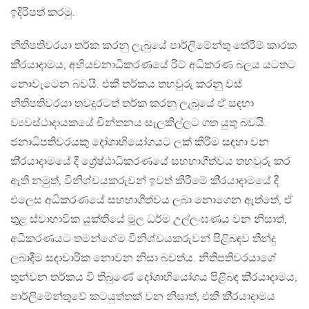
ඉදිරිපත් කරමු.
නීතිපතිවරයා තර්ක කරනු ලැබුයේ පාර්ලිමේන්තු තේරීම් කාරක
කි‍්‍රයාදාමය, අභියචනාධිකරණයේ රිට් අධිකරණ බලය යටතට
නොවැටෙන බවයි. එකී තර්කය තහවුරු කරනු වස්
නීතිපතිවරයා තවදුරටත් තර්ක කරනු ලැබුයේ ඒ සඳහා
ව්‍යවස්ථාදායකයේ චින්තනය සැලකිල්ලට ගත යුතු බවයි.
ජනාධිපතිවරයකු දෝශාභියෝගයට ලක් කිරීම සඳහා වන
කි‍්‍රයාදාමයේ දී ශ්‍රේෂ්ඨාධිකරණයේ සහභාගීත්වය තහවුරු කර
ඇති නමුත්, විනිශ්චයකරුවන් ඉවත් කිරීමේ කි‍්‍රයාදාමයේ දී
එලෙස අධිකරණයේ සහභාගීත්වය ලබා නොගෙන ඇත්තේ, ඒ
තුළ ස්වාභාවික යුක්තියේ මූල ධර්ම උල්ලංඝණය වන නිසාත්,
අධිකරණයට තමන්ගේම විනිශ්චයකරුවන් පිළිබඳව තීන්දු
ලබාදීම සදාචාරික නොවන නිසා බවත්ය. නීතිපතිවරයාගේ
තුන්වන තර්කය වී තිබුණේ දෝශාභියෝගය පිළිබඳ කි‍්‍රයාදාමය,
පාර්ලිමේන්තුවේ කටයුත්තක් වන නිසාත්, එකී කි‍්‍රයාදාමය