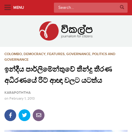
S
Search
MENU
k
for:
i
p
t
o
m
COLOMBO
,
DEMOCRACY
,
FEATURES
,
GOVERNANCE
,
POLITICS AND
a
GOVERNANCE
i
ඉන්දීය පාර්ලිමේන්තුවේ තීන්දු තීරණ
n
c
අධිරණයේ රිට් ආඥා වලට යටත්ය
o
n
KARAPOTHTHA
t
on
February 1, 2013
e
n
t