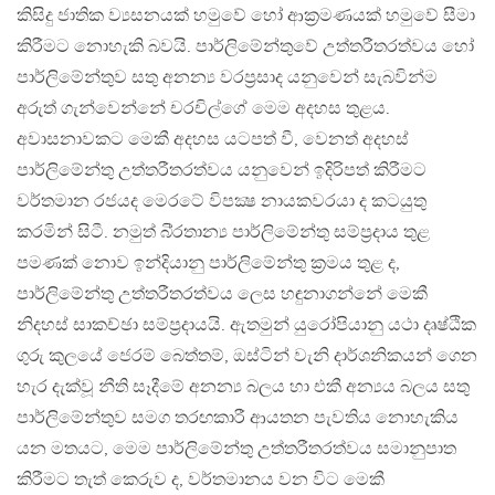
කිසිදු ජාතික ව්‍යසනයක් හමුවේ හෝ ආක‍්‍රමණයක් හමුවේ සීමා
කිරීමට නොහැකි බවයි. පාර්ලිමේන්තුවේ උත්තරීතරත්වය හෝ
පාර්ලිමේන්තුව සතු අනන්‍ය වරප‍්‍රසාද යනුවෙන් සැබවින්ම
අරුත් ගැන්වෙන්නේ චරචිල්ගේ මෙම අදහස තුළය.
අවාසනාවකට මෙකී අදහස යටපත් වී, වෙනත් අදහස්
පාර්ලිමේන්තු උත්තරීතරත්වය යනුවෙන් ඉදිරිපත් කිරීමට
වර්තමාන රජයද මෙරටේ විපක්‍ෂ නායකවරයා ද කටයුතු
කරමින් සිටී. නමුත් බි‍්‍රතාන්‍ය පාර්ලිමේන්තු සම්ප‍්‍රදාය තුළ
පමණක් නොව ඉන්දියානු පාර්ලිමේන්තු ක‍්‍රමය තුළ ද,
පාර්ලිමේන්තු උත්තරීතරත්වය ලෙස හඳුනාගන්නේ මෙකී
නිදහස් සාකච්ඡා සම්ප‍්‍රදායයි. ඇතමුන් යුරෝපියානු යථා දෘෂ්ඨික
ගුරු කුලයේ ජෙරම් බෙත්තම්, ඔස්ටින් වැනි දාර්ශනිකයන් ගෙන
හැර දැක්වූ නීති සෑදීමේ අනන්‍ය බලය හා එකී අන්‍යය බලය සතු
පාර්ලිමේන්තුව සමග තරඟකාරී ආයතන පැවතිය නොහැකිය
යන මතයට, මෙම පාර්ලිමේන්තු උත්තරීතරත්වය සමානුපාත
කිරීමට තැත් කෙරුව ද, වර්තමානය වන විට මෙකී