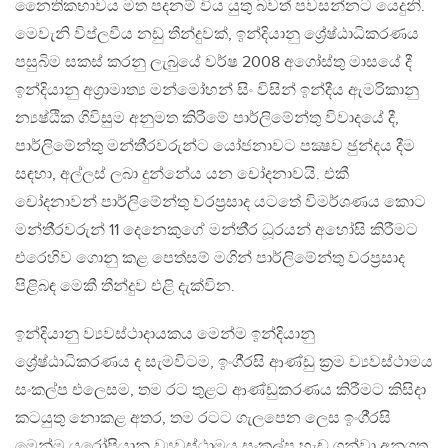
නෛතිකභාවය මත පදනම් විය යුතු බවත් පවසන්නට යෙදුනි.
මෙවැනි විප්ලවීය නඩු තීන්දුවක්, ඉන්දියානු ශ්‍රේෂ්ඨාධිකරණය
පසුබිම සකස් කරනු ලැබුයේ වර්ෂ 2008 අගෝස්තු මාසයේ දී
ඉන්දියානු අග‍්‍රාමාත්‍ය මන්මෝහන් සිං විසින් ඉන්දීය ඇමරිකානු
න්‍යෂ්ඨික ගිවිසුම අනුමත කිරීමේ පාර්ලිමේන්තු විවාදයේ දී,
පාර්ලිමේන්තු මන්තී‍්‍රවරුන්ට යෝජනාවට පක්‍ෂව ඡුන්දය දීම
සඳහා, අල්ලස් ලබා දුන්නේය යන චෝදනාවයි. එකී
චෝදනාවන් පාර්ලිමේන්තු වරප‍්‍රසාද යටතේ විමර්ශණය කොට
මන්තී‍්‍රවරුන් 11 දෙනෙකුගේ මන්තී‍්‍ර ධූරයන් අහෝසි කිරීමට
එරෙහිව ගොනු කළ පෙත්සම් මගින් පාර්ලිමේන්තු වරප‍්‍රසාද
පිළිබඳ මෙකී තීන්දුව එළි දැක්වින.
ඉන්දියානු ව්‍යවස්ථාදායකය මෙන්ම ඉන්දියානු
ශ්‍රේෂ්ඨාධිකරණය ද සැමවිටම, ඉංගී‍්‍රසි ආණ්ඩු ක‍්‍රම ව්‍යවස්ථාමය
සංකල්ප එලෙසම, තම රට තුළට ආණ්ඩුකරණය කිරීමට කිසිදා
කටයුතු නොකළ අතර, තම රටට ගැලපෙන ලෙස ඉංගී‍්‍රසි
මෙන්ම යුරෝපියානු ව්‍යවස්ථාමය සංකල්ප හැඩ ගන්වා අනුගත