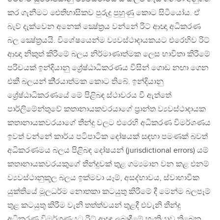
කර ගැනීමට ඓතිහාසිකව පුරුදු පුහුණු කොට සිටියෝය. ඒ
බැව් දැක්වෙන අනෙක් ක්‍ෂේත‍්‍රය වන්නේ රිට් ආඥා අධිකරණ
බල ක්‍ෂේත‍්‍රයයි. විශේෂයෙන්ම ව්‍යවස්ථාදායකයට එරෙහිව රිට්
ආඥා නිකුත් කිරීමේ බලය නිර්මාණාත්මක ලෙස භාවිතා කිරීමේ
පරිචයක් ඉන්දියානු ශ්‍රේෂ්ඨාධිකරණය විසින් ගොඩ නඟා ගෙන
එකී බලයන් කි‍්‍රයාත්මක කොට තිබේ. ඉන්දියානු
ශ්‍රේෂ්ඨාධිකරණයේ මේ පිළිබඳ ස්ථාවරය වී ඇත්තේ
පාර්ලිමේන්තුවේ කතානායකවරයාගේ ප‍්‍රාන්ත ව්‍යවස්ථාදායක
කතානායකවරයාගේ තීන්දු වලට එරෙහි අධිකරණ විමර්ශණය
ඉවත් වන්නේ කාර්ය පටිපාටික දෝෂයක් සඳහා පමණක් බවත්
අධිකරණමය බලය පිළිබඳ දෝෂයන් (jurisdictional errors) යම්
කතානායකවරයකුගේ තීන්දුවක් තුළ ගම්‍යමාන වන කළ එනම්
ව්‍යවස්ථානුකූල බලය ඉක්මවා යෑම්, අසද්භාවය, ස්වාභාවික
යුක්තියේ මූලධර්ම නොතකා කටයුතු කිරීමේ දී මෙන්ම බලපෑම්
තුළ කටයුතු කිරීම වැනි තත්ත්වයන් තුළදී එවැනි තීන්දු
අධිකරණ විමර්ශණයට රිට් ආඥා ලබාදීමේ හැකියාව තිබෙන