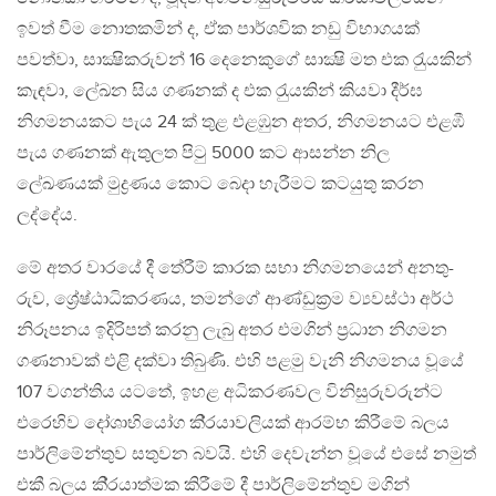
ඉවත් වීම නොතකමින් ද, ඒක පාර්ශවික නඩු විභාගයක්
පවත්වා, සාක්‍ෂිකරුවන් 16 දෙනෙකුගේ සාක්‍ෂි මත එක රැුයකින්
කැඳවා, ලේඛන සිය ගණනක් ද එක රැුයකින් කියවා දීර්ඝ
නිගමනයකට පැය 24 ක් තුළ එළඹුන අතර, නිගමනයට එළඹී
පැය ගණනක් ඇතුලත පිටු 5000 කට ආසන්න නිල
ලේඛණයක් මුද්‍රණය කොට බෙදා හැරීමට කටයුතු කරන
ලද්දේය.
මේ අතර වාරයේ දී තේරීම් කාරක සභා නිගමනයෙන් අනතු-
රුව, ශ්‍රේෂ්ඨාධිකරණය, තමන්ගේ ආණ්ඩුක‍්‍රම ව්‍යවස්ථා අර්ථ
නිරූපනය ඉදිරිපත් කරනු ලැබු අතර එමගින් ප‍්‍රධාන නිගමන
ගණනාවක් එළි දක්වා තිබුණි. එහි පළමු වැනි නිගමනය වූයේ
107 වගන්තිය යටතේ, ඉහළ අධිකරණවල විනිසුරුවරුන්ට
එරෙහිව දෝශාභියෝග කි‍්‍රයාවලියක් ආරම්භ කිරීමේ බලය
පාර්ලිමේන්තුව සතුවන බවයි. එහි දෙවැන්න වූයේ එසේ නමුත්
එකී බලය කි‍්‍රයාත්මක කිරීමේ දී පාර්ලිමේන්තුව මගින්