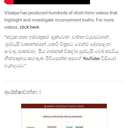
Vikalpa has produced hundreds of short-form videos that
highlight and investigate inconvenient truths. For more
videos,
click here
.
"කටුක සත්‍ය ඉස්මතුකර දැක්වෙන වාර්තා වැඩසටහන්,
පුරවැසි වෘතාන්තයන්, කෙටි චිත්‍රපට මෙන්ම දේශපාලන
සංවාද, සාකච්ඡා, සිය ගණනක් විකල්ප පුරවැසි වෙබ් අඩවිය
නිශ්පාදනය කර ඇත. පිවිසෙන්න අපගේ
YouTube
වීඩියෝ
චැනලයට."
ආරක්ෂාවන්න..!