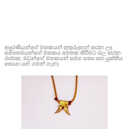
ආදරණීයන්ගේ මතකයන් (අතුරුදහන් කරන ලද
සමීපතමයන්ගේ මතකය අමතක කිරීමට බල කරන
රාජ්‍යක, ඔවුන්ගේ මතකයන් සමග සත්‍ය සහ යුක්තිය
සොයා යන ගමන් ගැන)