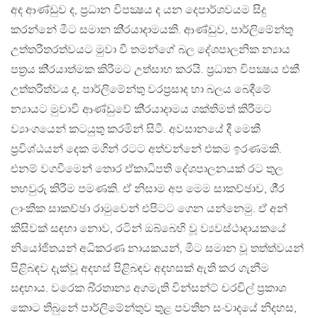
අද ආණ්ඩුව ද, ප‍්‍රධාන විපක්‍ෂය ද යන දෙපාර්ශවයම සිදු
කරන්නේ මීට සමාන කි‍්‍රයාදාමයකි. ආණ්ඩුව, පාර්ලිමේන්තු
උත්තරීතරත්වයට මුවා වී තමන්ගේ බල දේශපාලනික න්‍යාය
පත‍්‍රය කි‍්‍රයාත්මක කිරීමට උත්සාහ කරයි. ප‍්‍රධාන විපක්‍ෂය එකී
උත්තරීත්වය ද, පාර්ලිමේන්තු වරප‍්‍රසාද හා බලය බෙදීමේ
න්‍යායට මුවාවී ආණ්ඩුවේ කි‍්‍රයාදාමය ශක්තිමත් කිරීමට
ව්‍යාංගයෙන් කටයුතු කරමින් සිටී. අවසානයේ දී මෙකී
ප‍්‍රවිශ්ඨයන් දෙක මගින් රටට අත්වන්නේ එකම ඉරණමකි.
එනම් වගවීමෙන් තොර ඒකාධිපති දේශපාලනයක් රට තුල
තහවුරු කිරීම පමණකි. ඒ නිසාම අප මෙම සාකච්ඡාව, ශී‍්‍ර
ලාංකික සාකච්ඡා රාමුවෙන් එපිටට ගෙන යන්නෙමු. ඒ අන්
කිසිවක් සඳහා නොව, රටින් ඔබ්බෙහි වූ ව්‍යවස්ථාදායකයේ
නියෝජිතයන් අධිකරණ නායකයන්, මීට සමාන වූ තත්ත්වයන්
පිළිබඳව දැක්වූ අදහස් පිළිබඳව අදහසක් ඇති කර ගැනීම
සඳහාය. වරෙක බි‍්‍රතාන්‍ය අගමැති වින්සන්ට් චරචිල් ප‍්‍රකාශ
කොට තිබුනේ පාර්ලිමේන්තුව තුළ පවතින සංවාදයේ නිදහස,