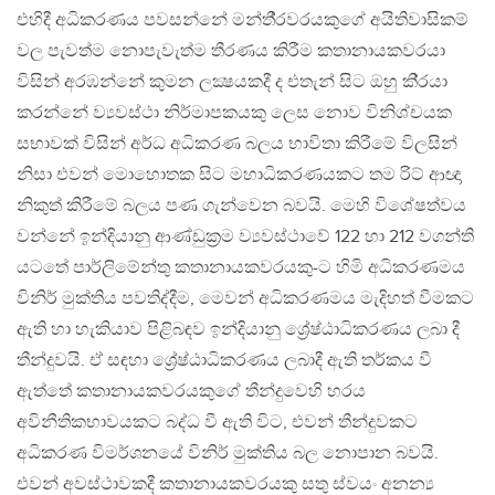
එහිදී අධිකරණය පවසන්නේ මන්තී‍්‍රවරයකුගේ අයිතිවාසිකම්
වල පැවත්ම නොපැවැත්ම තීරණය කිරීම කතානායකවරයා
විසින් අරඹන්නේ කුමන ලක්‍ෂයකදී ද එතැන් සිට ඔහු කි‍්‍රයා
කරන්නේ ව්‍යවස්ථා නිර්මාපකයකු ලෙස නොව විනිශ්චයක
සභාවක් විසින් අර්ධ අධිකරණ බලය භාවිතා කිරීමේ විලසින්
නිසා එවන් මොහොතක සිට මහාධිකරණයකට තම රිට් ආඥා
නිකුත් කිරීමේ බලය පණ ගැන්වෙන බවයි. මෙහි විශේෂත්වය
වන්නේ ඉන්දියානු ආණ්ඩුක‍්‍රම ව්‍යවස්ථාවේ 122 හා 212 වගන්ති
යටතේ පාර්ලිමේන්තු කතානායකවරයකු-ට හිමි අධිකරණමය
විනිර් මුක්තිය පවතිද්දීම, මෙවන් අධිකරණමය මැදිහත් වීමකට
ඇති හා හැකියාව පිළිබඳව ඉන්දියානු ශ්‍රේෂ්ඨාධිකරණය ලබා දී
තීන්දුවයි. ඒ සඳහා ශ්‍රේෂ්ඨාධිකරණය ලබාදී ඇති තර්කය වී
ඇත්තේ කතානායකවරයකුගේ තීන්දුවෙහි හරය
අවිනීතිකභාවයකට බද්ධ වී ඇති විට, එවන් තීන්දුවකට
අධිකරණ විමර්ශනයේ විනිර් මුක්තිය බල නොපාන බවයි.
එවන් අවස්ථාවකදී කතානායකවරයකු සතු ස්වයං අනන්‍ය