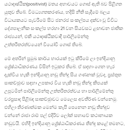
යථාදෘෂ්ඨික(positivist) මතය අභාවයට ගොස් ඇති බව පිළිගත
යුතුව තිබේ. විමධ්‍යගතකරණය, හදිසි නීති සෑදීමේ බලය
විධායකයට පැවරීමේ සිට ජනරජ සංකල්පය දක්වා වූ විවිධ
දේශපාලනික සංකල්ප හරහා 21 වන සියවසට ළඟාවන ජාතික
රාජ්‍යයන්, එකී යථාදෘෂ්ඨිකවාදී පාර්ලිමේන්තු
උත්තරීතරත්වයෙන් වියෝවී ගොස් තිබේ.
මේ අතරින් ප‍්‍රමුඛ කාර්ය භාරයක් ඉටු කිරීමේ ලා ඉන්දියානු
ශ්‍රේෂ්ඨාධිකරණය විසින් ඉටුකර තිබේ. ඒ සඳහා ගෙන හැර
දැක්විය හැකි ඉන්දියානු නඩු තීන්දු සිය ගණනක් වූවද, ප‍්‍රස්තුත
සාකච්ඡුාව සඳහා උපකාර විය හැකි නඩු තීන්දු කීපයක්
උපුටමින් පාර්ලිමේන්තු උත්තරීතරත්වය හා පාර්ලිමේන්තු
වරප‍්‍රසාද පිළිබඳ සාකච්ඡුාවට මෙලෙස අවතීර්ණ වන්නෙමු.
එහිලා තීරණාත්මක මෙන්ම කැපී පෙනෙන නඩු තීන්දුව
වන්නේ රාජා රාම් පල් එදිරිව ලෝක් සභාවේ කථානායක
නඩුවයි. එහිදී ඉන්දියානු ශ්‍රේෂ්ඨාධිකරණය තීන්දු කළේ තමනට,