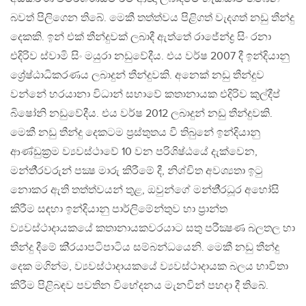
බවත් පිලිගෙන තිබේ. මෙකී තත්ත්වය පිළිගත් වැදගත් නඩු තීන්දු
දෙකකි. ඉන් එක් තීන්දුවක් ලබාදී ඇත්තේ රාජේන්ද්‍ර සිං රනා
එදිරිව ස්වාමි සිං මයුරා නඩුවේදීය. එය වර්ෂ 2007 දී ඉන්දියානු
ශ්‍රේෂ්ඨාධිකරණය ලබාදුන් තීන්දුවකි. අනෙක් නඩු තීන්දුව
වන්නේ හරයානා විධාන් සභාවේ කතානායක එදිරිව කුල්දීප්
බිෂෝනි නඩුවේදීය. එය වර්ෂ 2012 ලබාදුන් නඩු තීන්දුවකි.
මෙකී නඩු තීන්දු දෙකටම ප‍්‍රස්තුතය වී තිබුනේ ඉන්දියානු
ආණ්ඩුක‍්‍රම ව්‍යවස්ථාවේ 10 වන පරිශිෂ්ඨයේ දැක්වෙන,
මන්තී‍්‍රවරුන් පක්‍ෂ මාරු කිරීමේ දී, නිශ්චිත අවශ්‍යතා ඉටු
නොකර ඇති තත්ත්වයන් තුළ, ඔවුන්ගේ මන්තී‍්‍රධූර අහෝසි
කිරීම සඳහා ඉන්දියානු පාර්ලිමේන්තුව හා ප‍්‍රාන්ත
ව්‍යවස්ථාදායකයේ කතානායකවරයාට සතු පරීක්‍ෂණ බලතල හා
තීන්දු දීමේ කි‍්‍රයාපටිපාටිය සම්බන්ධයෙනි. මෙකී නඩු තීන්දු
දෙක මගින්ම, ව්‍යවස්ථාදායකයේ ව්‍යවස්ථාදායක බලය භාවිතා
කිරීම පිළිබඳව පවතින විභේදනය මැනවින් පහදා දී තිබේ.