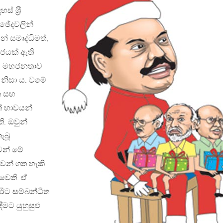
 ශ‍්‍රී
්ඡේදවලින්
ේ සමෘද්ධිමත්,
ජයක් ඇති
යි මහජනතාව
 නිසා ය. වමේ
ක සහ
් භාවයන්
ි. ඔවුන්
ැබූ
න් මේ
ෙන් ගත හැකි
ිවෙති. ඒ
ඊට සම්බන්ධිත
ීමට යුහුසුළු