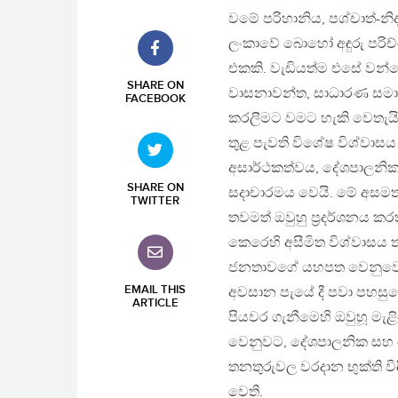
වමේ පරිහානිය, පශ්චාත්-නිදහස්
ලංකාවේ බොහෝ අඳුරු පරිච
එකකි. වැඩියත්ම එසේ වන්න
SHARE ON
වාසනාවන්ත, සාධාරණ සමා
FACEBOOK
කරලීමට වමට හැකි වෙතැ
තුළ පැවති විශේෂ විශ්වාසය
අසාර්ථකත්වය, දේශපාලනි
SHARE ON
සදාචාරමය වෙයි. මේ අසමත
TWITTER
තවමත් ඔවුහු ප‍්‍රදර්ශනය කරත
කෙරෙහි අසීමිත විශ්වාසය ත
ජනතාවගේ යහපත වෙනුවෙ
EMAIL THIS
අවසාන පැයේ දී පවා පහසුව
ARTICLE
පියවර ගැනීමෙහි ඔවුහූ මැළ
වෙනුවට, දේශපාලනික සහ 
තනතුරුවල වරදාන භුක්ති විඳ
වෙති.