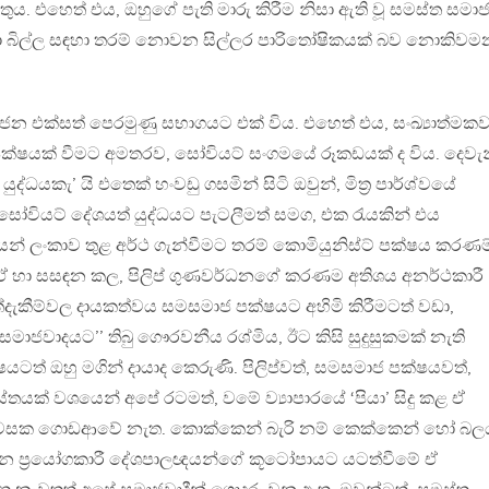
. එහෙත් එය, ඔහුගේ පැති මාරු කිරීම නිසා ඇති වූ සමස්ත සමාජ
මහා බිල්ල සඳහා තරම් නොවන සිල්ලර පාරිතෝෂිකයක් බව නොකිවම
හජන එක්සත් පෙරමුණු සභාගයට එක් විය. එහෙත් එය, සංඛ්‍යාත්මක
ක්ෂයක් වීමට අමතරව, සෝවියට් සංගමයේ රූකඩයක් ද විය. දෙවැ
ී යුද්ධයකැ’ යි එතෙක් හංවඩු ගසමින් සිටි ඔවුන්, මිත‍්‍ර පාර්ශ්වයේ
වියට් දේශයත් යුද්ධයට පැටලීමත් සමග, එක රැයකින් එය
න් ලංකාව තුළ අර්ථ ගැන්වීමට තරම් කොමියුනිස්ට් පක්ෂය කරණම
. ඒ හා සසඳන කල, පිලිප් ගුණවර්ධනගේ කරණම අතිශය අනර්ථකාරී
ත්දැකීම්වල දායකත්වය සමසමාජ පක්ෂයට අහිමි කිරීමටත් වඩා,
මාජවාදයට’’ තිබු ගෞරවනීය රශ්මිය, ඊට කිසි සුදුසුකමක් නැති
් පක්ෂයටත් ඔහු මගින් දායාද කෙරුණි. පිලිප්වත්, සමසමාජ පක්ෂයවත්,
ස්තයක් වශයෙන් අපේ රටමත්, වමේ ව්‍යාපාරයේ ‘පියා’ සිදු කළ ඒ
ි දවසක ගොඩආවේ නැත. කොක්කෙන් බැරි නම් කෙක්කෙන් හෝ බ
 ප‍්‍රයෝගකාරී දේශපාලඥයන්ගේ කූටෝපායට යටත්වීමේ ඒ