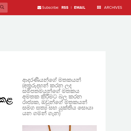
Subscribe:
RSS
|
EMAIL
ARCHIVES
ආදරණීයන්ගේ මතකයන්
(අතුරුදහන් කරන ලද
සමීපතමයන්ගේ මතකය
අමතක කිරීමට බල කරන
 කළ
රාජ්‍යක, ඔවුන්ගේ මතකයන්
සමග සත්‍ය සහ යුක්තිය සොයා
යන ගමන් ගැන)