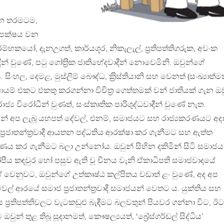
 වන තරමටම,
ික පක්ෂය වන
කයෝ, දැනඋගත්, කාර්යශූර, නිකැලැල්, ප‍්‍රතිපත්තිගරුක, අවංක
දීන් වුණේ, පටු ගෝත‍්‍රික ජාතිභේදවාදීන් නොවෙමිනි. ඔවුන්ගේ
සිංහල, දෙමළ, මුස්ලිම් බෞද්ධ, ක‍්‍රිස්තියානි සහ වෙනත් (සංඛ්‍යාත්
ායම් එකට එකතු කරගන්නා විචිත‍්‍ර ගෙත්තමක් වන් ජාතියක් ගැන ඔව
ජ්‍ය විරෝධීන් වුණත්, සංස්කෘතික පාරිශුද්ධවාදීන් වුණේ නැත.
ිරින් අප ලැබූ යහපත් දේවල්, එනම්, සමාජයට සහ රාජ්‍යකරණයට අද
‍්‍රජාතන්ත‍්‍රවාදී ආයතන පද්ධතිය ආරක්ෂා කර ගැනීමට සහ ඇත්ත
 කර ගැනීමට බලා උන්නෝය. ඔවුන් සිහින දකිමින් සිටි සමාජය
පීය කඳවුර හෝ පසුව ඇති වූ චීනය වැනි ඒකාධිපති සමාජවාදයේ
වෙනුවට, ඔවුන්ගේ උත්කෘෂ්ඨ කල්පිතය වඩාත් ළං වුණේ, අද අප
ල් ආරයේ සමාජ ප‍්‍රජාතන්ත‍්‍රවාදී සමාජයන් වෙතට ය. යුක්තිය සහ
ප‍්‍රතිපත්තිවලට වැටකඩුළු බැඳීමට බලවතුන් පියවර ගන්නා විට, ඊට
ුන් තුළ තිබූ සූදානමත්, කෞෂල්‍යයත්, ‘බ්‍රේස්ගර්ඩල් සිද්ධිය’