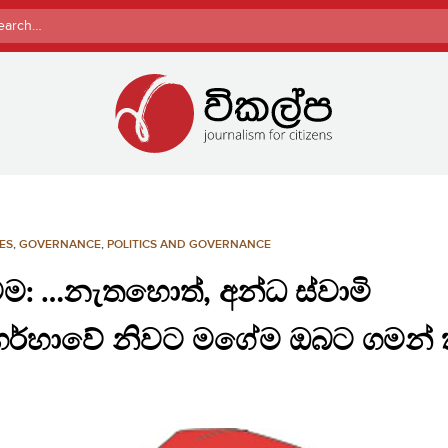
rch
ES
,
GOVERNANCE
,
POLITICS AND GOVERNANCE
 වම: …නැතහොත්, අන්ධ ස්වාමි
ගර්හාවේ නිවට මගේම ඔබට ගමන්