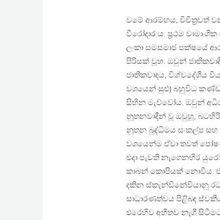
වමේ ආරම්භය, විචිත‍්‍රවත්
වීරෝදාර ය. ප‍්‍රථම වාමාංශ
ලංකා සමසමාජ පක්ෂයේ ආරම්භ
පිරිසක් වූහ. ඔවුන් ජාතිකවා
ජාතිකවාදය, විශ්වදේශීය විය. 
වශයෙන් සුළු) බහුවිධ කණ්ඩ
සිහින මැව්වෝය. ඔවුන් අධිරා
නූතනවාදීන් වූ ඔවුහූ, බටහ
නූතන බුද්ධිමය සංකල්ප සහ ප
වශයෙන්ම ඒවා තවත් පෝෂණය
එදා පැවති නැගෙනහිර යුරෝ
කාබන් කොපියක් නොවීය. ඒ 
දකින ස්කැන්ඩිනේවියානු රටව
සාධාරණත්වය පිළිබඳ ස්වකීය 
එරෙහිව අභීතව නැගී සිටීමට ඔව