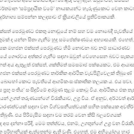
වත නැවතත් අපේ සමාජවාදීන් ගොදුරු වනු ඇත. ඔවුන්ටත්, සමස්ත
 වර්තමාන ‘සම්ප‍්‍රදායික වමේ’ නායකයන්ට හැරුණුකොට වෙන කාට
භාග්‍ය සම්පන්න කලදසාව ඒ ක‍්‍රියාවලියේ ප‍්‍රතිවිපාකයකි.
ක්සත් පෙරමුණට එකතු නොවූයේ නම් සහ වම නොබෙදී පැවතියේ
 කුමක් ද යන්න සිතා ගැනීම හුදු සමපේක්ෂණමය අභ්‍යාසයකි. එහෙත්,
 දවසක මහජන එක්සත් පෙරමුණට හිමි නොවන බව නම් සාධාරණව
මයේ ගෞරවය අත්කර ගැනීම සඳහා ඔවුන් වෙහෙසෙන බවට සැකය
ෙනත් අය ඇතුළත් එක්සත්, ශක්තිමත් සමසමාජ පක්ෂයකට, එම ආයා
හජන එක්සත් පෙරමුණට තාර්කික ආර්ථික වැඩපිළිවෙලක් තිබුණේ
ෘතිය බොහෝ කොට පැවතියේ ආගමික-සංස්කෘතික තලයක ය. එය පවා,
‍්‍රභූ පංතිය’ සංසිඳුවීමේ අරමුණ තුළම කොටු විය. ආර්ථිකය එක ත
යෙන් උගත් තරුණයන්ගේ විරැකියාව, උග‍්‍ර විය. ඒ අනුව, අර්ථවත් ආර
ධාරණත්වයක් සඳහා වන විශ්වසනීයත්වයක් සහිත පක්ෂයක අවතීර
තිබුණි. එය පිරිමැසීම සඳහා වම තරම් වෙන කිසි බලවේගයක්
අප දන්නා පරිදි, මෙම තත්ත්වය, එනම්, උගතුන්ගේ උග‍්‍ර වන විරැක
ක පරිහානියක් ඇත්තෙන්ම ඇති වුණි. එහෙත්, එම අභියෝගය භාර