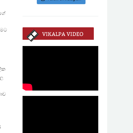
්ගේ
ීමට
ලික
ෙල
ථාව
ර