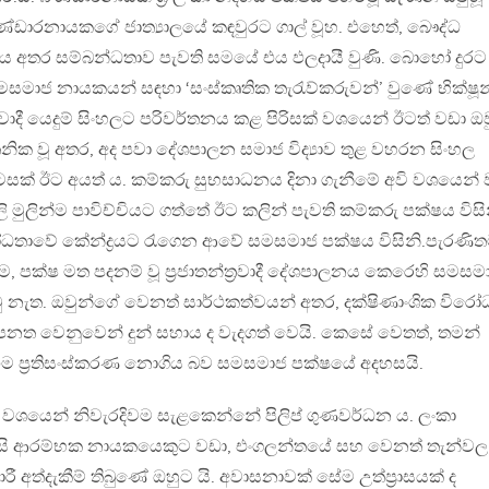
ඩාරනායකගේ ජාත්‍යාලයේ කඳවුරට ගාල් වූහ. එහෙත්, බෞද්ධ
ෂය අතර සම්බන්ධතාව පැවති සමයේ එය ඵලදායී වුණි. බොහෝ දුරට
මසමාජ නායකයන් සඳහා ‘සංස්කෘතික තැරැව්කරුවන්’ වුණේ භික්ෂූන
ාදී යෙදුම් සිංහලට පරිවර්තනය කළ පිරිසක් වශයෙන් ඊටත් වඩා ඔව
ාතනික වූ අතර, අද පවා දේශපාලන සමාජ විද්‍යාව තුළ වහරන සිංහල
සක් ඊට අයත් ය. කම්කරු සුභසාධනය දිනා ගැනීමේ අවි වශයෙන් 
ුලින්ම පාවිච්චියට ගත්තේ ඊට කලින් පැවති කම්කරු පක්ෂය විසි
ෝධතාවේ කේන්ද්‍රයට රැගෙන ආවේ සමසමාජ පක්ෂය විසිනි.පැරණි
 පක්ෂ මත පදනම් වූ ප‍්‍රජාතන්ත‍්‍රවාදී දේශපාලනය කෙරෙහි සමස
ටු නැත. ඔවුන්ගේ වෙනත් සාර්ථකත්වයන් අතර, දක්ෂිණාංශික විර
පනත වෙනුවෙන් දුන් සහාය ද වැදගත් වෙයි. කෙසේ වෙතත්, තමන්
ම ප‍්‍රතිසංස්කරණ නොගිය බව සමසමාජ පක්ෂයේ අදහසයි.
 වශයෙන් නිවැරදිවම සැළකෙන්නේ පිලිප් ගුණවර්ධන ය. ලංකා
සි ආරම්භක නායකයෙකුට වඩා, එංගලන්තයේ සහ වෙනත් තැන්වල
ාරී අත්දැකීම් තිබුණේ ඔහුට යි. අවාසනාවක් සේම උත්ප‍්‍රාසයක් ද