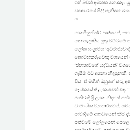
ගත් බවත් අමතක නොකළ යුතුය
ව්‍යාපාරයේ පීලි පැනීමේ 
ය.
කොමියුනිස්ට් පක්ෂයත්, ම
නොසැලකිය යුතු මට්ටමේ ප
ලෝක සංග‍්‍රාමය ‘අධිරාජ්‍යවාද
කොටස්කරුවෙකු වශයෙන් සෝ
‘ජනතාවගේ යුද්ධයක්’ වශයෙ
ගැසීම ඊට අගනා නිදසුනකි
විය. ඒ මගින් ඔහුගේ සරු අ
ලෝකයේත් ලංකාවේත් එදා ‘‘ස
ජාතිවාදී ශ‍්‍රී ලංකා නිදහස
වාමාංශික ව්‍යාපාරයවත්, සම
පාවාදීමේ අගාධයෙන් කිස
පත්වීමේ ලෝලයෙන් පෙලෙන