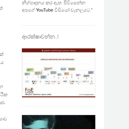
නිශ්පාදනය කර ඇත. පිවිසෙන්න
ත්
අපගේ
YouTube
වීඩියෝ චැනලයට."
ආරක්ෂාවන්න..!
ක්
සය
ැන
්ථික
්ණ
ියාව