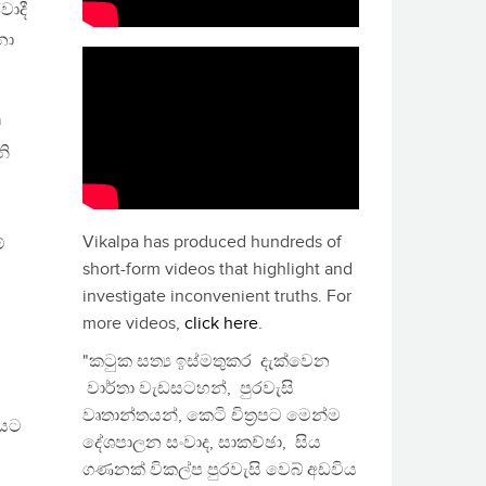
වාදී
නා
ව
නි
Vikalpa has produced hundreds of
්
short-form videos that highlight and
investigate inconvenient truths. For
more videos,
click here
.
"කටුක සත්‍ය ඉස්මතුකර දැක්වෙන
වාර්තා වැඩසටහන්, පුරවැසි
වෘතාන්තයන්, කෙටි චිත්‍රපට මෙන්ම
ලයට
දේශපාලන සංවාද, සාකච්ඡා, සිය
ගණනක් විකල්ප පුරවැසි වෙබ් අඩවිය