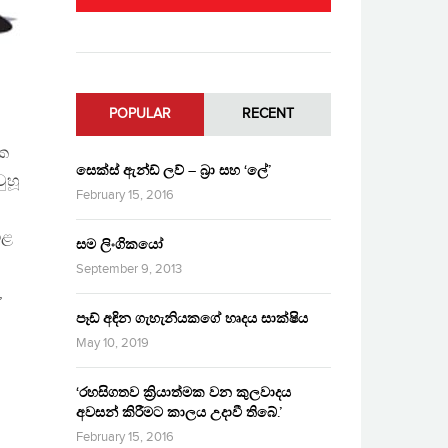
POPULAR
RECENT
මක
සෙක්ස් ඇන්ඩ් ලව් – බ්‍රා සහ ‘ලේ’
ුහූ
February 15, 2016
ාළ
සම ලිංගිකයෝ
September 9, 2013
,
පෑඩ් අඳින ගැහැනියකගේ හෘදය සාක්ෂිය
May 10, 2019
‘රහසිගතව ක්‍රියාත්මක වන කුලවාදය
අවසන් කිරීමට කාලය උදාවී තිබේ.’
February 15, 2016