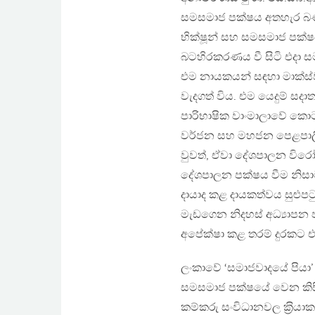
සමසමාජ පක්ෂය අතහැර බණ්
භික්ෂූන් සහ සමසමාජ පක්
බටහිරකරණය වී සිටි එදා ස
එම නායකයන් සඳහා මාක්ස්ව
වැදගත් විය. එම යෙදුම් සද
පාරිභාෂික වාංමාලාවේ කොට
වර්ජන සහ මහජන පෙළපාලි ම
වුවත්, ඒවා දේශපාලන විර
දේශපාලන පක්ෂය වීම නිසාම,
දායාද කළ දායකත්වය සුළුප
මැඩගෙන නිදහස් අධ්‍යාපන 
අපේක්ෂා කළ තරම් දුරකට එ
ලංකාවේ ‘සමාජවාදයේ පියා’
සමසමාජ පක්ෂයේ වෙන කි
කම්කරු සංවිධානවල ක‍්‍රියාක