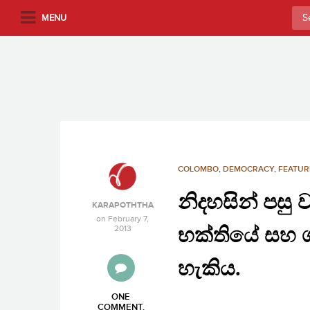
S
Sea
MENU
k
for:
i
p
t
o
m
a
i
n
COLOMBO
,
DEMOCRACY
,
FEATUR
c
නිදහසින් පසු
o
KARAPOTHTHA
n
on
February 7,
2013
භක්තියේ සහ 
t
e
හැකිය.
n
t
ONE
COMMENT
.