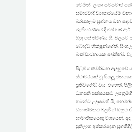
වෙමින්, ලංකා සමසමාජ පක
සමාජවාදී ව්‍යාපාරයේම වි
බරපතලම ප‍්‍රශ්නය වන සදාච
මැතිවරණයේ දී එස්.ඩබ්.ආ
ඔහු ගත් තීරණය යි. බලයට 
බෞද්ධ භික්ෂූන්ගේත්, සිංහල
බණ්ඩාරනායක දෝතින්ම වැළ
පිලිප් ගුණවර්ධන ඇදහුවේ ය
ස්ථාවරයක් වූ සියලූ ජනකොටස
ප‍්‍රතිවිරෝධී විය. එහෙත්,
ධනපති පක්ෂයකට උපක‍්‍රමශී
තමන්ට උදාවෙති යි, නෝන්ජ
ධනාත්මකව බලමින් ඔහුට 
සාමාජිකයෙකු වශයෙන්, අ
ප‍්‍රතිලාභ අත්කරදෙන ප‍්‍රග