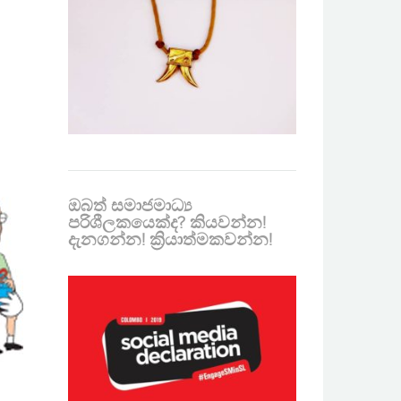
ඔබත් සමාජමාධ්‍ය
පරිශීලකයෙක්ද? කියවන්න!
දැනගන්න! ක්‍රියාත්මකවන්න!