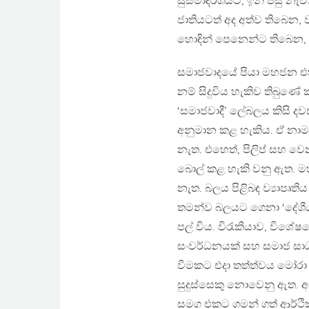
සුසමාදර්ශයට, ඉන් පසු නැ
ජාතියටත් අද අත්ව තිබෙන,
හොඳින් පෙනෙන්ට තිබෙන, දුර්
සමාජවාදයේ පියා මහජන එ
නම් සිදුවිය හැකිව තිබුණේ
‘සමාජවාදී’ ලේබලය කිසි
අනුමාන කළ හැකිය. ඒ නා
නැත. එහෙත්, පිලිප් සහ ව
බොල් කළ හැකි වනු ඇත. ම
නැත. බලය පිළිබඳ ව්‍යාප
තමන්ව බලයට ගෙනා ‘දේශීය ප
පල් විය. විරැකියාව, විශේෂ
සංවර්ධනයක් සහ සමාජ සා
වීමකට එදා තත්ත්වය මෝරා 
සුදුස්සෙකු නොවෙනු ඇත. අද 
සමග එකට ගමන් ගත් ආර්ථි