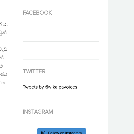
FACEBOOK
් ය.
ුන්
වැඩ
න්
තම
TWITTER
මාජය
ෝධය
Tweets by @vikalpavoices
INSTAGRAM
Follow on Instagram