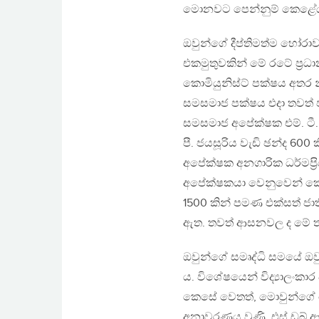
මොනවට පෙන්නුම් කෙළේ
ඔවුන්ගේ දීප්තිමත්ම හෝරාව
එකමුතුවකින් මේ රටේ ප‍්‍ර
කොමියුනිස්ට් පක්ෂය අතර 
සමසමාජ පක්ෂය එදා තවත් 
සමසමාජ අපේක්ෂක එම්. ටී. 
පී. ජයසූරිය වැඩි ඡන්ද 60
අපේක්ෂක අනගාරික ධර්මප‍්‍රි
අපේක්ෂකයා වෙනුවෙන් කොම
1500 කින් පමණ එක්සත් ජ
ඇත. තවත් ආසනවල ද මේ තත
ඔවුන්ගේ සමෘද්ධි සමයේ ඔවු
ය. විශේෂයෙන් විද්‍යාලංකාර
කෙසේ වෙතත්, මොවුන්ගේ 
අනාවරණය වුණි. එස්.ඩබ්.ආර්