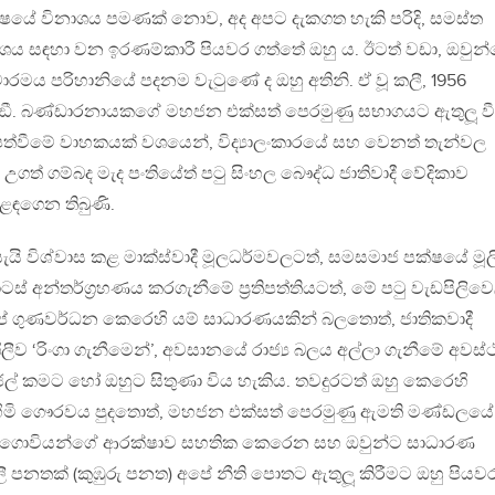
්ෂයේ විනාශය පමණක් නොව, අද අපට දැකගත හැකි පරිදි, සමස්ත
නාශය සඳහා වන ඉරණම්කාරී පියවර ගත්තේ ඔහු ය. ඊටත් වඩා, ඔවුන
ාරමය පරිහානියේ පදනම වැටුණේ ද ඔහු අතිනි. ඒ වූ කලී, 1956
ර්.ඞී. බණ්ඩාරනායකගේ මහජන එක්සත් පෙරමුණු සභාගයට ඇතුලූ ව
පත්වීමේ වාහකයක් වශයෙන්, විද්‍යාලංකාරයේ සහ වෙනත් තැන්වල
 උගත් ගම්බද මැද පංතියේත් පටු සිංහල බෞද්ධ ජාතිවාදී වේදිකාව
ඳගෙන තිබුණි.
ැයි විශ්වාස කළ මාක්ස්වාදී මූලධර්මවලටත්, සමසමාජ පක්ෂයේ මූ
් අන්තර්ග‍්‍රහණය කරගැනීමේ ප‍්‍රතිපත්තියටත්, මේ පටු වැඩපිලිව
 පිලිප් ගුණවර්ධන කෙරෙහි යම් සාධාරණයකින් බලතොත්, ජාතිකවාදී
ලීව ‘රිංගා ගැනීමෙන්’, අවසානයේ රාජ්‍ය බලය අල්ලා ගැනීමේ අවස්
ල් කමට හෝ ඔහුට සිතුණා විය හැකිය. තවදුරටත් ඔහු කෙරෙහි
හිමි ගෞරවය පුදතොත්, මහජන එක්සත් පෙරමුණු ඇමති මණ්ඩලයේ
ඳ ගොවියන්ගේ ආරක්ෂාව සහතික කෙරෙන සහ ඔවුන්ට සාධාරණ
තිශීලී පනතක් (කුඹුරු පනත) අපේ නීති පොතට ඇතුලූ කිරීමට ඔහු පියව