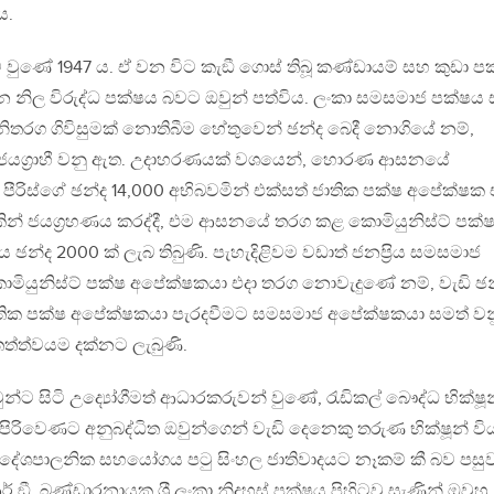
ය.
 වුණේ 1947 ය. ඒ වන විට කැඞී ගොස් තිබූ කණ්ඩායම් සහ කුඩා ප
ධාන නිල විරුද්ධ පක්ෂය බවට ඔවුන් පත්විය. ලංකා සමසමාජ පක්ෂය
නිතරග ගිවිසුමක් නොතිබීම හේතුවෙන් ඡන්ද බෙදී නොගියේ නම්,
ජයග‍්‍රාහී වනු ඇත. උදාහරණයක් වශයෙන්, හොරණ ආසනයේ
පීරිස්ගේ ඡන්ද 14,000 අභිබවමින් එක්සත් ජාතික පක්ෂ අපේක්ෂක 
0 කින් ජයග‍්‍රහණය කරද්දී, එම ආසනයේ තරග කළ කොමියුනිස්ට් පක්
ය ඡන්ද 2000 ක් ලැබ තිබුණි. පැහැදිළිවම වඩාත් ජනප‍්‍රිය සමසමාජ
ියුනිස්ට් පක්ෂ අපේක්ෂකයා එදා තරග නොවැදුණේ නම්, වැඩි ඡන
ාතික පක්ෂ අපේක්ෂකයා පැරදවීමට සමසමාජ අපේක්ෂකයා සමත් වන
්ත්වයම දක්නට ලැබුණි.
න්ට සිටි උද්‍යෝගීමත් ආධාරකරුවන් වුණේ, රැඩිකල් බෞද්ධ භික්ෂූ
 පිරිවෙණට අනුබද්ධිත ඔවුන්ගෙන් වැඩි දෙනෙකු තරුණ භික්ෂූන් වි
දේශපාලනික සහයෝගය පටු සිංහල ජාතිවාදයට නෑකම් කී බව පසු
.ඞී. බණ්ඩාරනායක ශ‍්‍රී ලංකා නිදහස් පක්ෂය පිහිටවූ සැණින් ඔවුහූ