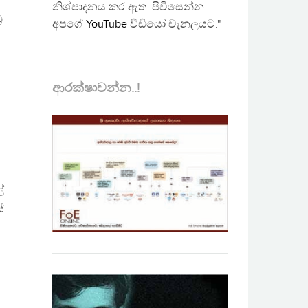
නිශ්පාදනය කර ඇත. පිවිසෙන්න
ර
අපගේ
YouTube
වීඩියෝ චැනලයට."
ආරක්ෂාවන්න..!
්
ේ