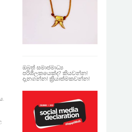
ඔබත් සමාජමාධ්‍ය
පරිශීලකයෙක්ද? කියවන්න!
දැනගන්න! ක්‍රියාත්මකවන්න!
ය.
ල