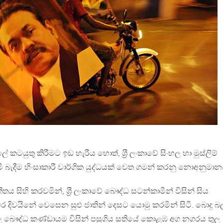
 කටයුතු කිරීමට ඉඩ හැරීය හොත්, ශ‍්‍රී ලංකාවේ සිංහල හා මුස්ලිම්
බැදීම හිංසාකාරී වාර්ගික යුද්ධයක් වෙත ගමන් කරනු නොඅනුමාන
තීතය සිහි කරවමින්, ශ‍්‍රී ලංකාවේ බෞද්ධ සටන්කාමීන් විසින් සිය
ර දිවයිනේ වෙසෙන සුළු ජාතින් දෙසට යොමු කරමින් සිටී. බොදු බ
ල බෞද්ධ කණ්ඩායම විසින් පසුගිය සතියේ කොළඹ අග නගරය තුල