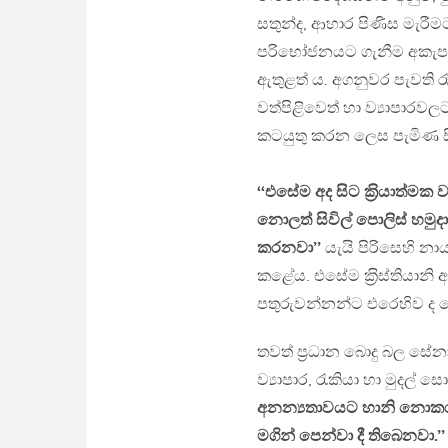
සතුන්ද, ආහාර පිණිස මැරී
පරිභෝජනයට ගැනීම අකැප ය
ඇතුළත් ය. අගනුවර පැවති රැ
වත්පිළිවෙත් හා ව්‍යාපාරව
කටයුතු කරන ලෙස පැමිණ සි
‘‘එසේම අද සිට ක‍්‍රියාත්මක
නොලත් සිවිල් පොලිස් හමුදාවක්
කරනවා’’
යැයි පිරිසෙහි න
කළේය. එසේම ක‍්‍රිස්තියානි අන
පතුරුවන්නන්ට එරෙහිව ද හ
තවත් ප‍්‍රධාන බොදු බල සේන
ව්‍යාපාර, රැකියා හා මුදල්
අනන්‍යතාවයට හානි නොකරන ආ
මගින් පෙන්වා දී තිබෙනවා.’’