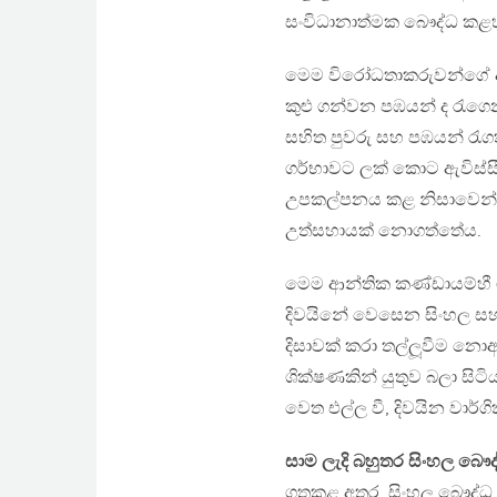
සංවිධානාත්මක බෞද්ධ කළහාක
මෙම විරෝධතාකරුවන්ගේ අභ
කුළු ගන්වන පඹයන් ද රැගෙ
සහිත පුවරු සහ පඹයන් රැ
ගර්භාවට ලක් කොට ඇවිස්සී
උපකල්පනය කළ නිසාවෙන්දෝ
උත්සහායක් නොගත්තේය.
මෙම ආන්තික කණ්ඩායම්හී ග
දිවයිනේ වෙසෙන සිංහල සහ 
දිසාවක් කරා තල්ලූවීම න
ශික්ෂණකින් යුතුව බලා සිට
වෙත එල්ල වී, දිවයින වාර්ග
සාම ලැදි බහුතර සිංහල බෞ
ගතකළ අතර, සිංහල බෞද්ධ 