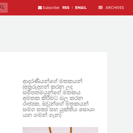
Subscribe:
RSS
|
EMAIL
ARCHIVES
ආදරණීයන්ගේ මතකයන්
(අතුරුදහන් කරන ලද
සමීපතමයන්ගේ මතකය
අමතක කිරීමට බල කරන
රාජ්‍යක, ඔවුන්ගේ මතකයන්
සමග සත්‍ය සහ යුක්තිය සොයා
යන ගමන් ගැන)