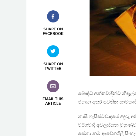
SHARE ON
FACEBOOK
SHARE ON
TWITTER
බෞද්ධ අන්තවාදීන්ට නිදැල්ලේ
EMAIL THIS
ජනයා අතර පවතින සාමකාමී 
ARTICLE
නාසි ෆැසිස්ට්වාදයේ අඳුරු අ
වර්ගවාදී අවලස්සන මුහුණුව
සේනා නම් ආවේගශීලී සිංහ