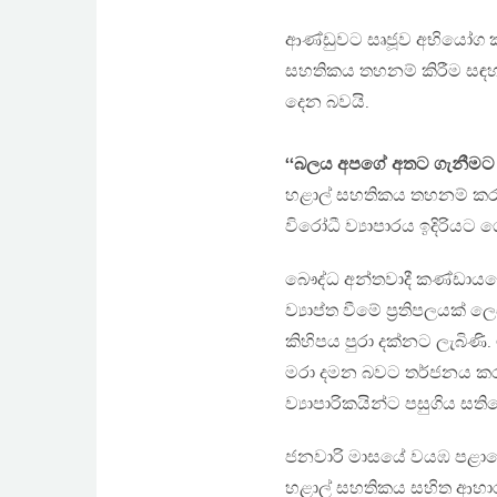
ආණ්ඩුවට සෘජූව අභියෝග කර
සහතිකය තහනම් කිරීම සඳහ
දෙන බවයි.
‘‘බලය අපගේ අතට ගැනීමට 
හළාල් සහතිකය තහනම් කර
විරෝධී ව්‍යාපාරය ඉදිරියට ග
බෞද්ධ අන්තවාදී කණ්ඩායමේ ම
ව්‍යාප්ත වීමේ ප‍්‍රතිපලයක්
කිහිපය පුරා දක්නට ලැබිණි.
මරා දමන බවට තර්ජනය කරමින්
ව්‍යාපාරිකයින්ට පසුගිය සතිය
ජනවාරි මාසයේ වයඹ පළාතේදී 
හළාල් සහතිකය සහිත ආහා