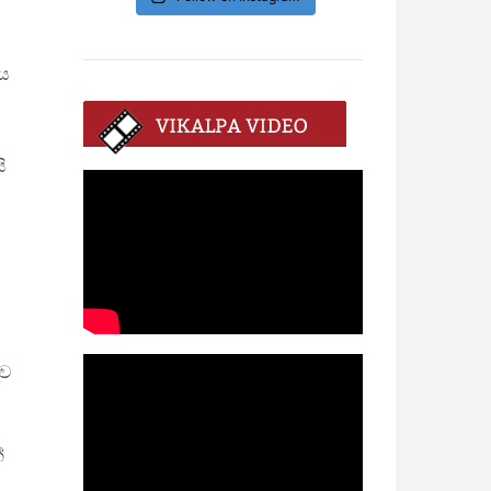
පය
ි
ාව
්