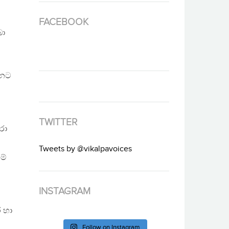
FACEBOOK
බා
ිනට
TWITTER
රා
Tweets by @vikalpavoices
ම්
INSTAGRAM
ර හා
Follow on Instagram