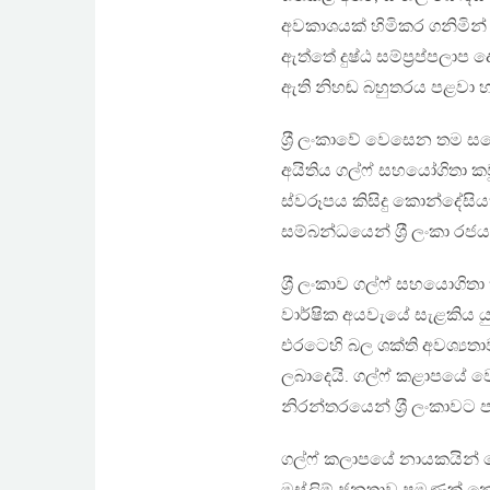
අවකාශයක් හිමිකර ගනිමින්
ඇත්තේ දුෂ්ඨ සම්ප‍්‍රප්පලාප 
ඇති නිහඬ බහුතරය පළවා හ
ශ‍්‍රී ලංකාවේ වෙසෙන තම 
අයිතිය ගල්ෆ් සහයෝගිතා ක
ස්වරූපය කිසිදු කොන්දේසි
සම්බන්ධයෙන් ශ‍්‍රී ලංකා 
ශ‍්‍රී ලංකාව ගල්ෆ් සහයොගි
වාර්ෂික අයවැයේ සැළකිය යු
එරටෙහි බල ශක්ති අවශ්‍යත
ලබාදෙයි. ගල්ෆ් කළාපයේ 
නිරන්තරයෙන් ශ‍්‍රී ලංකාව
ගල්ෆ් කලාපයේ නායකයින් මේ 