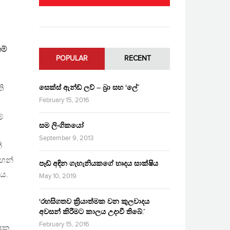
ම්
POPULAR
RECENT
සෙක්ස් ඇන්ඩ් ලව් – බ්‍රා සහ ‘ලේ’
ි
February 15, 2016
්
සම ලිංගිකයෝ
September 9, 2013
්
ඳහන්
පෑඩ් අඳින ගැහැනියකගේ හෘදය සාක්ෂිය
ීය.
May 10, 2019
‘රහසිගතව ක්‍රියාත්මක වන කුලවාදය
අවසන් කිරීමට කාලය උදාවී තිබේ.’
February 15, 2016
්ෂක