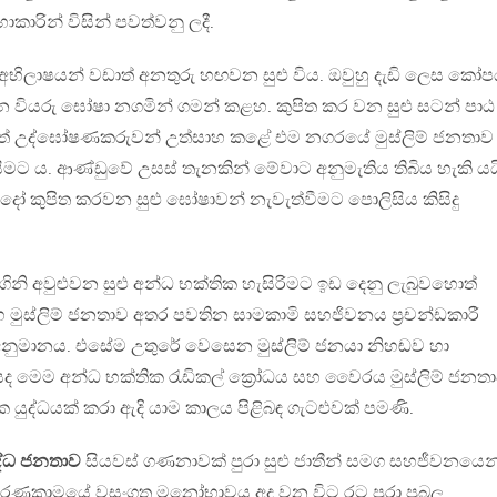
ාරින් විසින් පවත්වනු ලදී.
ිලාෂයන් වඩාත් අනතුරු හඟවන සුළු විය. ඔවුහු දැඩි ලෙස කෝ
න වියරු ඝෝෂා නගමින් ගමන් කළහ. කුපිත කර වන සුළු සටන් පාඨ
ගත් උද්ඝෝෂණකරුවන් උත්සාහ කළේ එම නගරයේ මුස්ලිම් ජනතාව
මට ය. ආණ්ඩුවේ උසස් තැනකින් මේවාට අනුමැතිය තිබිය හැකි යය
 කුපිත කරවන සුළු ඝෝෂාවන් නැවැත්වීමට පොලිසිය කිසිදු
ිනි අවුළුවන සුළු අන්ධ භක්තික හැසිරිමට ඉඩ දෙනු ලැබුවහොත්
මුස්ලිම් ජනතාව අතර පවතින සාමකාමි සහජිවනය ප‍්‍රචන්ඩකාරී
ොඅනුමානය. එසේම උතුරේ වෙසෙන මුස්ලිම් ජනයා නිහඬව හා
ියද මෙම අන්ධ භක්තික රැඩිකල් ක්‍රෝධය සහ වෛරය මුස්ලිම් ජනත
ික යුද්ධයක් කරා ඇදි යාම කාලය පිළිබඳ ගැටළුවක් පමණි.
ද්ධ ජනතාව
සියවස් ගණනාවක් පුරා සුළු ජාතීන් සමග සහජීවනයෙන
රණකාමයේ වසංගත මනෝභාවය අද වන විට රට පුරා ප‍්‍රබල