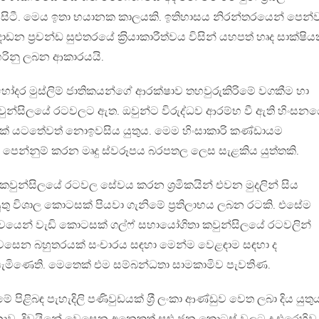
 සිටී. මෙය ඉතා භයානක කාලයකි. ඉතිහාසය නිරන්තරයෙන් පෙන්වා
දොඩන ප‍්‍රචන්ඩ සුළුතරයේ ක‍්‍රියාකාරීත්වය විසින් යහපත් හෘද සාක්ෂිය
රිනු ලබන ආකාරයයි.
සහෝදර මුස්ලිම් ජාතිකයන්ගේ ආරක්ෂාව තහවුරුකිරිමේ වගකීම හා
වුන්සිලයේ රටවලට ඇත. ඔවුන්ට විරුද්ධව ආරම්භ වී ඇති හිංසන
යක් යටතේවත් නොඉවසිය යුතුය. මෙම හිංසාකාරි කණ්ඩායම
රජය පෙන්නුම් කරන මෘදු ස්වරූපය බරපතල ලෙස සැළකිය යුත්තකි.
තා කවුන්සිලයේ රටවල සේවය කරන ශ්‍රමිකයින් එවන මුදලින් සිය
තු විශාල කොටසක් පියවා ගැනිමේ ප‍්‍රතිලාභය ලබන රටකි. එසේම
ාවයෙන් වැඩි කොටසක් ගල්ෆ් සහායෝගිතා කවුන්සිලයේ රටවලින්
වෙසෙන බහුතරයක් සංචාරය සඳහා මෙන්ම වෙළඳාම සඳහා ද
ට පැමිණෙති. මෙතෙක් එම සම්බන්ධතා සාමකාමිව පැවතිණ.
පිළිබඳ පැහැදිලි පණිවුඩයක් ශ‍්‍රී ලංකා ආණ්ඩුව වෙත ලබා දිය යුතු