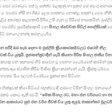
මට පෙර මරණයට පත් වු සත්ත්ව මළකුණු හා සූකර මස් අඩංගු ආහාර
. එසේම නිසි හා ශිෂ්ඨ ලෙස ඝාතනය නොකළ සතුන් ද මෙම නීත
ළිය අතරතුර කළහකාරී පිරිස උසි ගැන වු පිරිසේ නායකයින්, මුස්ලිම
ලට එරෙහිව සුපරීක්ෂාකාරී වන
සිංහල ස්වේච්ඡා සිවිල් පොලිසියක්
මෙ
ටි ජනයා උනන්දු කරනු ලැබීය.
 වන පරිදි ඔබ සෑම දෙනා ම මුස්ලිම් ක‍්‍රියාකාරකම්වලට එරෙහි නිල
 විය යුතුයි. ප‍්‍රජාතන්ත‍්‍රවාදීන් යැයි කියනා පිරිස සිංහල ජාතිය වි
ායකයකු වන ඥානසාර හිමි ආවේශ වූ සෙනග ධෛර්යමත් කරමින් පු
්තවාදය ස්ථාපිත කිරීම පිණිස ක‍්‍රියා කරන්නේ යැයි, ක‍්‍රිස්තු ධර්මය
ෙතෙම සිය බලවත් විරෝධය ප‍්‍රකාශ කර සිටියහ.
ා භික්ෂුවක් කියා සිටියේ බහුත්වවාදී ගුණාංග විසින් සිංහල ජනයාගේ
 සොරකම් කොට ඇති බවයි.
‘‘මේක සිංහල රට, මහා ජන වර්ගයට හා එහ
කාරයට සුළු ජන වර්ග ජීවත් විය යුතු අයුරු ජාත්‍යන්තර මූලධර