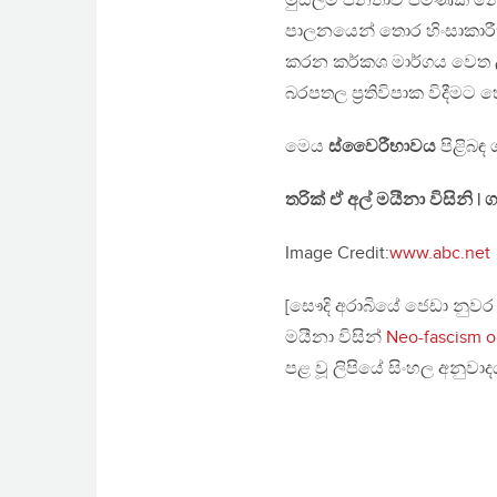
මුස්ලිම් ජනතාව පමණක් න
පාලනයෙන් තොර හිංසාකාරීත්වය
කරන කර්කශ මාර්ගය වෙත 
බරපතල ප‍්‍රතිවිපාක විදීමට
මෙය
ස්වෛරීභාවය
පිළිබඳ
තරික් ඒ අල් මයීනා විසිනි | 
Image Credit:
www.abc.net
[සෞදි අරාබියේ ජෙඩා නුව
මයීනා විසින්
Neo-fascism on
පළ වූ ලිපියේ සිංහල අනුවාදය