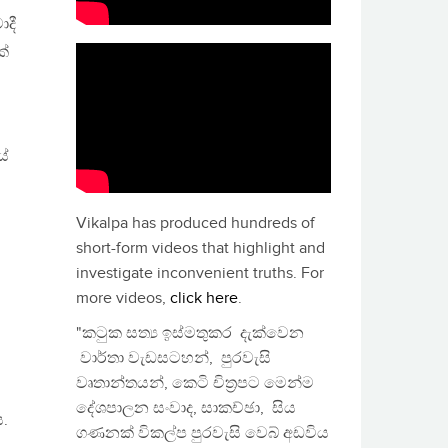
දී
ක්
යේ
Vikalpa has produced hundreds of
short-form videos that highlight and
investigate inconvenient truths. For
more videos,
click here
.
"කටුක සත්‍ය ඉස්මතුකර දැක්වෙන
වාර්තා වැඩසටහන්, පුරවැසි
වෘතාන්තයන්, කෙටි චිත්‍රපට මෙන්ම
දේශපාලන සංවාද, සාකච්ඡා, සිය
ය.
ගණනක් විකල්ප පුරවැසි වෙබ් අඩවිය