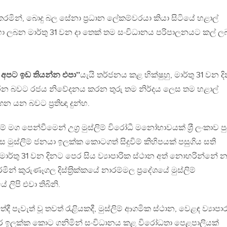
මින්, බොදු බල සේනා ප‍්‍රධාන ලේකම්වරයා කියා සිටියේ හළාල්
ා ලබන මාර්තු 31 වන දා තෙක් තම සංවිධානය පරිපාලනයට කල් ල
අපට ඉඩ තියන්න එපා’’
යැයි තර්ජනය කළ භික්ෂුහු, මාර්තු 31 වන ද
න බවට රජය නිවේදනය කරන තුරු තම නිර්දය ලෙස තම හළාල්
ෙන යන බවට ප‍්‍රතිඥා දුන්හ.
ග පෙන්වීමෙන් උග‍්‍ර මුස්ලිම් විරෝධී මනෝභාවයක් ශ‍්‍රී ලංකාව පු
 ලෙස මුස්ලිම් ජනයා ඉලක්ක කොටගත් සිදුවිම් කිහිපයක් පසුගිය සති
 මාර්තු 31 වන දිනට පෙර සිය ව්‍යාපාරික ස්ථාන අත් නොහරින්නේ න
 කුරුණෑගල දිස්ත‍්‍රික්කයේ නාරම්මල ප‍්‍රදේශයේ මුස්ලිම්
ේ ලිපි එවා තිබිනි.
පැවැත් වූ තවත් රැළියකදී, මුස්ලිම් ආගමික ස්ථාන, වෙළඳ ව්‍යාපා
ර ඉලක්ක කොට ගනිමින් සංවිධානය කළ විරෝධතා පෙළපාලියක්