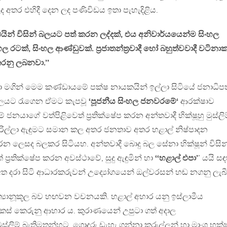
ද අතර එහිදී දෙන ලද පණිවිඩය ඉතා පැහැදිළිය.
යින් විසින් බලයට පත් කරන ලද්දක්, එය අනිවාර්යයෙන්ම සිංහල
ල රටක්, සිංහල ආණ්ඩුවක්. ප‍්‍රජාතන්ත‍්‍රවාදී හෝ බහුත්වවාදී වටිනාක
කරනු ලබනවා.’’
ථා මගින් මෙම කණ්ඩායමේ පක්ෂ නායකයින් ඉල්ලා සිටියේ ජනාධිපත
 බලයට රැගෙන ඒමට කැපවූ
‘පූජනීය සිංහල ජනවරමේ‘
ආරක්ෂාව
ම් ජනයාගේ වත්පිළිවෙත් ප‍්‍රතික්ෂේප කරන අන්තවාදී භික්ෂූහු මුස්ලිම
් ගරිල්ලා ඇඳුමට සමාන කල අතර ජනතාව අතර හළාල් නිෂ්පාදන
 ලෙසද බලකර සිටියහ. අන්තවාදී බොදු බල සේනා හික්ෂූන් විසින
් ප‍්‍රතික්ෂේප කරන අවස්ථාවේ, සුදු ඇඳුමින් හා
‘‘හළාල් එපා’
’ යයි ස
 අත දරා සිටි ආධාරකරුවන් උද්‍යෝගයෙන් ඔල්වරසන් හඬ නගනු ලැබ
්‍යානූකූල බව හඟවන වචනයකි. හළාල් අහාර යනු ඉස්ලාමීය
් කෙරුනු ආහාර ය. කුරාණයෙන් උපුටා ගත් අදාල
්ලිම් බැතිමතුන්හට, ගොදුරු ඩැහැ ගන්නා කුරුල්ලන් හා මාංශ භක