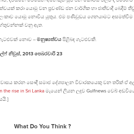
ොව, දිවයිනේ වෙසෙන අනෙකුත් සුළු ජන කොටස් වලට ද එරෙහිව
ක් කරා යොමු වන ප‍්‍රචණ්ඩ ජන වාර්ගික හා ජාතිවාදී බෙදීම් තීව‍්‍
ලංකාව යොමු නොවිය යුතුය. එම පණිවුඩය ගෙනයාමට අසමත්වීම
 හේතුවන්නක් වනු ඇත.
 ගැටළුවක් නොව –
මනුෂ්‍යත්වය
පිළිබඳ ගැටළුවකි.
ගල්ෆ් නිවුස්, 2013 පෙබරවාරි 23
ර වාසය කරන සෞදී සමාජ දේශපාලන විචාරකයෙකු වන තරික් ඒ අල
 the rise in Sri Lanka
මැයෙන් ලියන ලදුව Gulfnews වෙබ් අඩවිය
යි.]
What Do You Think ?