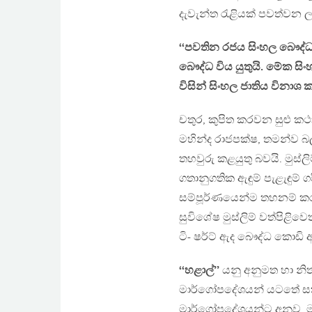
දැවැන්ත රැළියක් පවත්වන ල
‘‘පවතින රජය සිංහල බෞද්ධ
බෞද්ධ විය යුතුයි. මේක සිංහ
විසින් සිංහල ජාතිය විනාශ 
චතුර, කුපිත කරවන සුළු ක
මහින්ද රාජපක්ෂ, තමන්ව
තහවුරු කළයුතු බවයි. මුස්ලි
ගතානුගතික ඇඳුම් පැළැඳුම
සම්පූර්ණයෙන්ම තහනම් කරන
සුවිශේෂ මුස්ලිම් වත්පිළිවෙත
ටි- ෂර්ට් ඇද බෞද්ධ කොඩි
‘‘හළාල්’’
යනු අනුමත හා නිත
මාර්ගෝපදේශයන් යටතේ සකස
මාර්ගෝපදේශයන්ට අනුව, මුස