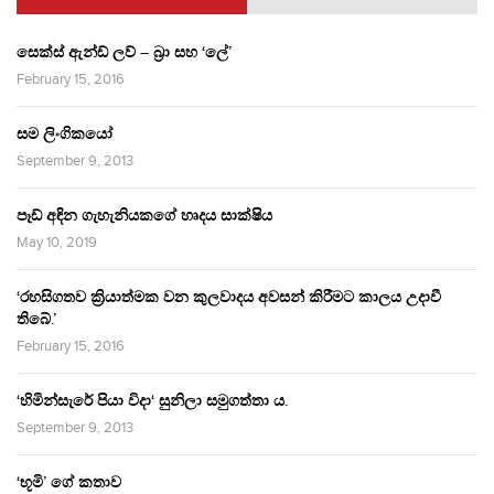
සෙක්ස් ඇන්ඩ් ලව් – බ්‍රා සහ ‘ලේ’
February 15, 2016
සම ලිංගිකයෝ
September 9, 2013
පෑඩ් අඳින ගැහැනියකගේ හෘදය සාක්ෂිය
May 10, 2019
‘රහසිගතව ක්‍රියාත්මක වන කුලවාදය අවසන් කිරීමට කාලය උදාවී
තිබේ.’
February 15, 2016
‘හිමින්සැරේ පියා විදා‘ සුනිලා සමුගත්තා ය.
September 9, 2013
‘භූමි’ ගේ කතාව