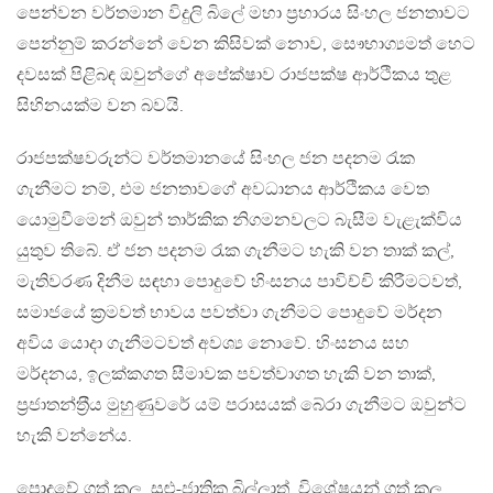
පෙන්වන වර්තමාන විදුලි බිලේ මහා ප‍්‍රහාරය සිංහල ජනතාවට
පෙන්නුම් කරන්නේ වෙන කිසිවක් නොව, සෞභාග්‍යමත් හෙට
දවසක් පිළිබඳ ඔවුන්ගේ අපේක්ෂාව රාජපක්ෂ ආර්ථිකය තුළ
සිහිනයක්ම වන බවයි.
රාජපක්ෂවරුන්ට වර්තමානයේ සිංහල ජන පදනම රැක
ගැනීමට නම්, එම ජනතාවගේ අවධානය ආර්ථිකය වෙත
යොමුවීමෙන් ඔවුන් තාර්කික නිගමනවලට බැසීම වැළැක්විය
යුතුව තිබේ. ඒ ජන පදනම රැක ගැනීමට හැකි වන තාක් කල්,
මැතිවරණ දිනීම සඳහා පොදුවේ හිංසනය පාවිච්චි කිරීමටවත්,
සමාජයේ ක‍්‍රමවත් භාවය පවත්වා ගැනීමට පොදුවේ මර්දන
අවිය යොදා ගැනීමටවත් අවශ්‍ය නොවේ. හිංසනය සහ
මර්දනය, ඉලක්කගත සීමාවක පවත්වාගත හැකි වන තාක්,
ප‍්‍රජාතන්ත‍්‍රීය මුහුණුවරේ යම් පරාසයක් බේරා ගැනීමට ඔවුන්ට
හැකි වන්නේය.
පොදුවේ ගත් කල, සුළු-ජාතික බිල්ලාත්, විශේෂයන් ගත් කල,