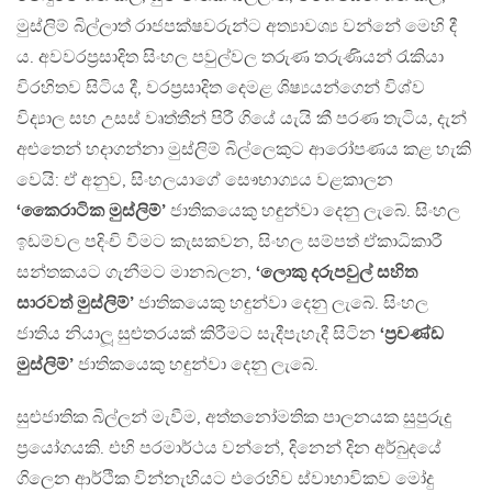
මුස්ලිම් බිල්ලාත් රාජපක්ෂවරුන්ට අත්‍යාවශ්‍ය වන්නේ මෙහි දී
ය. අවවරප‍්‍රසාදිත සිංහල පවුල්වල තරුණ තරුණියන් රැකියා
විරහිතව සිටිය දී, වරප‍්‍රසාදිත දෙමළ ශිෂ්‍යයන්ගෙන් විශ්ව
විද්‍යාල සහ උසස් වෘත්තීන් පිරී ගියේ යැයි කී පරණ තැටිය, දැන්
අළුතෙන් හදාගන්නා මුස්ලිම් බිල්ලෙකුට ආරෝපණය කළ හැකි
වෙයි: ඒ අනුව, සිංහලයාගේ සෞභාග්‍යය වළකාලන
‘කෛරාටික මුස්ලිම්’
ජාතිකයෙකු හඳුන්වා දෙනු ලැබේ. සිංහල
ඉඩම්වල පදිංචි වීමට කැසකවන, සිංහල සම්පත් ඒකාධිකාරී
සන්තකයට ගැනීමට මානබලන,
‘ලොකු දරුපවුල් සහිත
සාරවත් මුස්ලිම්’
ජාතිකයෙකු හඳුන්වා දෙනු ලැබේ. සිංහල
ජාතිය නියාලූ සුළුතරයක් කිරීමට සැදීපැහැදී සිටින
‘ප‍්‍රචණ්ඩ
මුස්ලිම්’
ජාතිකයෙකු හඳුන්වා දෙනු ලැබේ.
සුළුජාතික බිල්ලන් මැවීම, අත්තනෝමතික පාලනයක සුපුරුදු
ප‍්‍රයෝගයකි. එහි පරමාර්ථය වන්නේ, දිනෙන් දින අර්බුදයේ
ගිලෙන ආර්ථික වින්නැහියට එරෙහිව ස්වාභාවිකව මෝදු