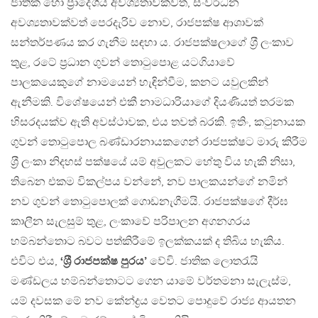
ජාතික හෝ ප‍්‍රාදේශීය අවශ්‍යතාවක්වත්, සංවර්ධන
අවශ්‍යතාවක්වත් පෙරදැරිව නොව, රාජපක්ෂ ආශාවක්
සන්තර්පණය කර ගැනීම සඳහා ය. රාජපක්ෂලාගේ ශ‍්‍රී ලංකාව
තුළ, රටේ ප‍්‍රධාන ගුවන් තොටුපොළ යටගියාවේ
පාලකයෙකුගේ නාමයෙන් හැඳින්වීම, කනට යවුලකින්
ඇනීමකි. විශේෂයෙන් එකී නාමධාරියාගේ දියණියත් තරමක
හිසරදයක්ව ඇති අවස්ථාවක, එය තවත් බරකි. ඉතිං, කටුනායක
ගුවන් තොටුපොල බණ්ඩාරනායකගෙන් රාජපක්ෂට මාරු කිරීම
ශ‍්‍රී ලංකා නිදහස් පක්ෂයේ යම් අවුලකට හේතු විය හැකි නිසා,
තිබෙන එකම විකල්පය වන්නේ, නව පාලකයන්ගේ නමින්
නව ගුවන් තොටුපොලක් ගොඩනැගීමයි. රාජපක්ෂගේ දීර්ඝ
කාලීන සැලසුම් තුළ, ලංකාවේ පරිපාලන අගනගරය
හම්බන්තොට බවට පත්කිරීමේ ඉලක්කයක් ද තිබිය හැකිය.
එවිට එය,
‘ශ‍්‍රී රාජපක්ෂ පුරය’
වේවි. ජාතික ලොතරැයි
මණ්ඩලය හම්බන්තොටට ගෙන යාමේ වර්තමනා සැලැස්ම,
යම් දවසක මේ නව කේන්ද්‍රය වෙතට පොදුවේ රාජ්‍ය ආයතන