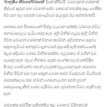
‘මානුෂීය කි‍්‍රයාන්විතයක්’
දියත් කිරීමයි. වසර දහස් ගණනක්
තිස්සේ කුරුළු සහ වෙනත් සත්ව කොටස් නඩත්තු කළ පෝෂිත
බිම් සහ ජල සම්පත් වසා දැමීමේ සැලසුම් ඊට අන්තර්ගතයි.
සාගතය සහ පිපාසයෙන් පිස්සු වැටෙන සත්ත්ව වර්ගයා එවිට
ජනාවාසවලට පැමිණෙනු ඇත. අලි-මිනිස් ගැටුම (අලි මිනිස්
ජීවිත බොහෝ ගණනක් විනාශ කරමින්, අලිගහනය සදහට
අතුගා දැමීමේ අනතුරට දැනටමත් මුහුණදී ඇති තත්වයෙන්)
ඊළඟ අදියරට ගොස්, මිනිස්-සත්ත්ව ගැටුමකට ඒ මගින් මග
පෑදෙනු ඇත. ජලය හිඟකම ඇතුළු අනේක ගැටළු අත්විඳින
සිංහල ගොවියන්ට තවත් උවදුරක් එළැඹෙනු ඇත. සාමාන්‍ය
මිනිස් ජීවීන් සහ වන සතුන් මොන තරම් විඳෙව්වත්, මියගියත්,
රාජපක්ෂලාට තම නමින් ගොඩනැගෙන අළුත් ගුවන්
තොටුපොළකින් ගොඩ බැසීමට සහ ගුවන්ගත වීමට හැකි වනු
ඇත.
රාජපක්ෂ ආර්ථික ප‍්‍රතිපත්තිය තුළ මොනම විදිහකවත්