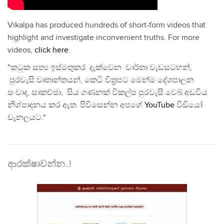
Vikalpa has produced hundreds of short-form videos that
highlight and investigate inconvenient truths. For more
videos,
click here
.
"කටුක සත්‍ය ඉස්මතුකර දැක්වෙන වාර්තා වැඩසටහන්,
පුරවැසි වෘතාන්තයන්, කෙටි චිත්‍රපට මෙන්ම දේශපාලන
සංවාද, සාකච්ඡා, සිය ගණනක් විකල්ප පුරවැසි වෙබ් අඩවිය
නිශ්පාදනය කර ඇත. පිවිසෙන්න අපගේ
YouTube
වීඩියෝ
චැනලයට."
ආරක්ෂාවන්න..!