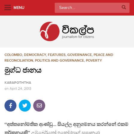
S
Search
MENU
k
for:
i
p
t
o
m
COLOMBO
,
DEMOCRACY
,
FEATURES
,
GOVERNANCE
,
PEACE AND
a
RECONCILIATION
,
POLITICS AND GOVERNANCE
,
POVERTY
i
මුග්ධ ජානය
n
c
KARAPOTHTHA
o
on
April 24, 2013
n
t
e
n
t
‘‘අත්තනෝමතික ආණ්ඩු… සියල්ල අනුගමනය කරන්නේ එකම
තර්කනයකි’’
උම්බෙර්තෝ ඉකෝ (ප‍්‍රාග් සුසානය)