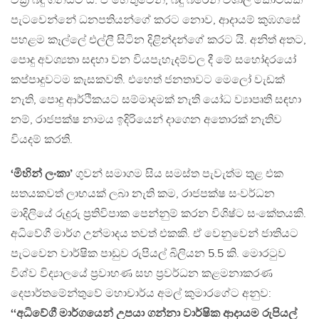
වක‍්‍ර බදු ගනයට යි. ඒ හේතුවෙන්, බදු බරෙන් විශාල කොටසක්
පැටවෙන්නේ ධනපතියන්ගේ කරට නොව, ආදායම් කුඹගසේ
පහළම කෑල්ලේ එල්ලී සිටින දිළින්දන්ගේ කරට යි. අනිත් අතට,
පොදු අවශ්‍යතා සඳහා වන වියපැහැදම්වල දී මේ සහෝදරයෝ
කප්පාදුවටම කැසකවති. එහෙත් ජනතාවට මෙලෝ වැඩක්
නැති, පොදු ආර්ථිකයට සම්මාදමක් නැති යෝධ ව්‍යාපෘති සඳහා
නම්, රාජපක්ෂ නාමය ඉදිරියෙන් දාගෙන අතොරක් නැතිව
වියදම් කරති.
‘මිහින් ලංකා’
ගුවන් සමාගම සිය සමස්ත පැවැත්ම තුළ එක
සතයකවත් ලාභයක් ලබා නැති කම, රාජපක්ෂ සංවර්ධන
මාදිලියේ රුදුරු ප‍්‍රතිවිපාක පෙන්නුම් කරන විශිෂ්ට සංකේතයකි.
අධිවේගී මාර්ග උන්මාදය තවත් එකකි. ඒ වෙනුවෙන් ජාතියට
පැටවෙන වාර්ෂික පාඩුව රුපියල් බිලියන 5.5 කි. මොරටුව
විශ්ව විද්‍යාලයේ ප‍්‍රවාහණ සහ ප‍්‍රවර්ධන කළමනාකරණ
දෙපාර්තමේන්තුවේ මහාචාර්ය අමල් කුමාරගේට අනුව:
‘‘අධිවේගී මාර්ගයෙන් උපයා ගන්නා වාර්ෂික ආදායම රුපියල්