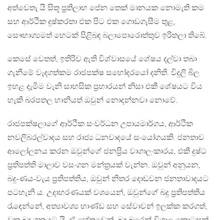
අත්වෙතැ යි සිතූ ප‍්‍රතිලාභ පේන තෙක් මානයක නොමැති කම
සහ ආර්ථික දුෂ්කරතා එක පිට එක ගොඩගැසීම තුළ,
සෞභාග්‍යමත් හෙටක් පිළිබඳ බලාපොරොත්තුව ඉරිතලා තිබේ.
කෙසේ වෙතත්, ඉතිරිව ඇති විශ්වාසයේ ශේෂය දල්වා තබා
ගැනීමේ වැදගත්කම රාජපක්ෂ සහෝදරයෝ දනිති. විදුලි බිල
ඉහළ දැමීම වැනි සාහසික ප‍්‍රහාරයන් නිසා එකී ශේෂයට විය
හැකි බරපතල හානියත් ඔවුන් නොදන්නවා නොවේ.
රාජපක්ෂලාගේ ආර්ථික සංවර්ධන උපායමාර්ගය, ආර්ථික
නවලිබරල්වාදය සහ රාජ්‍ය ධනවාදයේ සංයෝගයකි. ජනතාව
ආලෝලනය කරන ඔවුන්ගේ ජනප‍්‍රිය වාගාලංකාරය, එකී දුෂ්ට
ප‍්‍රතිපත්ති මාලාව වසංගන මන්ත‍්‍රයක් වැන්න. ඔවුන් අනුයන,
බදු-ණය-වැය ප‍්‍රතිපත්තිය, ඔවුන් නිතර දොඩවන ජනතාවාදයට
පටහැනි ය. උදාහරණයක් වශයෙන්, ඔවුන්ගේ බදු ප‍්‍රතිපත්තිය
රැඳෙන්නේ, අත්‍යාවශ්‍ය භාණ්ඩ සහ සේවාවන් ඉලක්ක කරගත්,