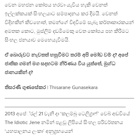
වෙන මහජන කෝපය හරවා යැවිය හැකි වෙනත්
ඉල්ලක්කයක් සිංහලයාට සම්පාදනය කර දීමයි. වෙනත්
විදිහකින් කිවහොත්, තමන්ගේ විඳවීමේ සැබෑ කර්තෘකාරකයන්
අමතක කොට, මුස්ලිම් දඩමීමෙකු වෙත කෝපය පහ කිරීමට
සිංහල ජනයාව මෙහෙයැවීමයි.
ඒ බොරුවට නැවතත් හසුවීමට තරම් අපි මෝඩ වම් ද? අපේ
ජාතික ගමන් මග සදහටම නිර්ණය විය යුත්තේ, මුග්ධ
ජානයකින් ද?
තිසරණී ගුණසේකර
| Thisarane Gunasekara
______________________________________________
___________________________________________
2013 අපේ‍්‍රල් 21 වැනි දා ‘කලම්බු ටෙලිග‍්‍රාෆ්’ වෙබ් අඩවියේ
The Idiotic Jene නමින් පළවූ ලිපියේ සිංහල පරිවර්තනය
‘යහපාලනය ලංකා’ අනුග‍්‍රහයෙන්