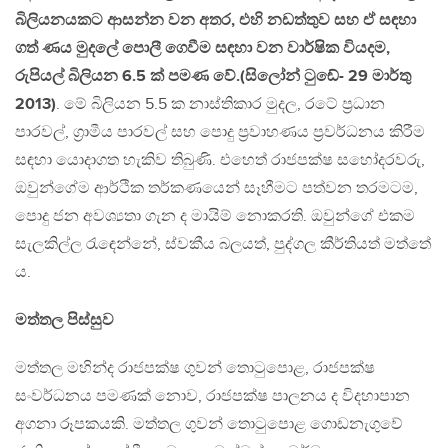
බිලියනයකට ආසන්න වන අතර, එහි නඩත්තුව සහ ඒ සඳහා
ගත් ණය මුදලේ පොලී ගෙවීම සඳහා වන වාර්ෂික වියදම,
රුපියල් බිලියන 6.5 ක් පමණ වේ.(සිලෝන් ටුඬේ- 29 මාර්තු
2013)
. මේ බිලියන 5.5 ක නාස්තිකාර මුදල, රටේ ප‍්‍රධාන
පාරවල්, ග‍්‍රාමීය පාරවල් සහ පොදු ප‍්‍රවාහණය ප‍්‍රවර්ධනය කිරීම
සඳහා යොදාගත හැකිව තිබුණි. එහෙත් රාජපක්ෂ සහෝදරවරු,
ඔවුන්ගේම ආර්ථික තර්කණයෙන් සෑහීමට පත්වන තරමටම,
පොදු ජන අවශ්‍යතා ගැන ද මායිම් නොකරති. ඔවුන්ගේ එකම
සැලකිල්ල රැඳෙන්නේ, ස්වකීය බලයත්, පුද්ගල කීර්තියත් මත්තේ
ය.
මත්තල පිස්සුව
මත්තල මහින්ද රාජපක්ෂ ගුවන් තොටුපොළ, රාජපක්ෂ
සංවර්ධනය පමණක් නොව, රාජපක්ෂ පාලනය ද විදහාපාන
අගනා රූපකයකි. මත්තල ගුවන් තොටුපොළ ගොඩනැගුවේ