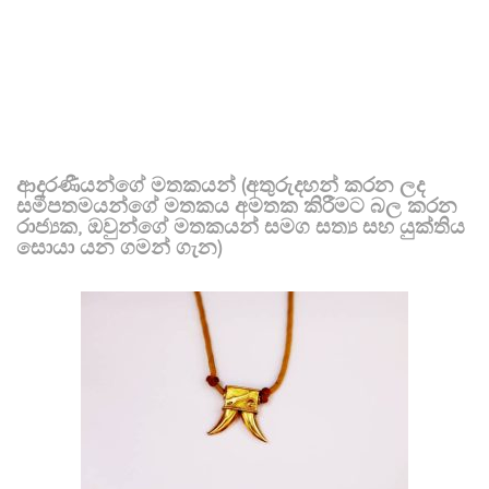
ආදරණීයන්ගේ මතකයන් (අතුරුදහන් කරන ලද
සමීපතමයන්ගේ මතකය අමතක කිරීමට බල කරන
රාජ්‍යක, ඔවුන්ගේ මතකයන් සමග සත්‍ය සහ යුක්තිය
සොයා යන ගමන් ගැන)