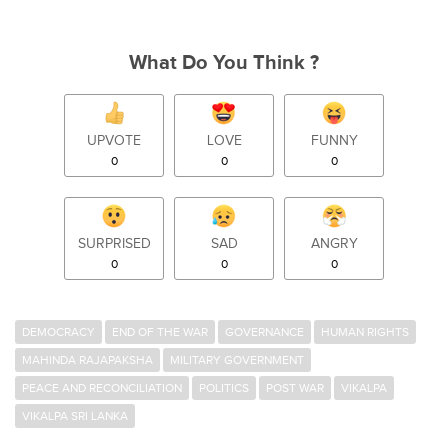
What Do You Think ?
UPVOTE
LOVE
FUNNY
0
0
0
SURPRISED
SAD
ANGRY
0
0
0
DEMOCRACY
END OF THE WAR
GOVERNANCE
HUMAN RIGHTS
MAHINDA RAJAPAKSHA
MILITARY GOVERNMENT
PEACE AND RECONCILIATION
POLITICS
POST WAR
VIKALPA
VIKALPA SRI LANKA