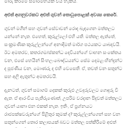
මාරු කිරීමේ සමාරම්භයක් විය හැකියි.
අළුත් අගනුවරකට අළුත් ගුවන් තොටුපොළක් අවශ්‍ය කෙරේ.
ගුවන් මගීන් සහ ගුවන් සේවාවන් රොද බැඳගෙන මත්තලට
යන්නේ නැත. එහෙත්, කුරුල්ලෝ එහි යති. මත්තල ඇත්තේ,
සංක‍්‍රමණික කුරුල්ලන්ගේ අනාදිමත් මාර්ග පථයකට යාබදවයි.
ඊට අමතරව, කතරගම/ස්කන්ධ දෙවියන්ගේ වාහන සංකේතය
වන, එසේ හෙයින් සිංහල-බෞද්ධයන්ට සේම දෙමළ-හින්දූන්ට
ද පූජණීය වන, මොණරු ද එහි වෙසෙති. ඒ, තවත් වන සතුන්ට
සහ අලි ඇතුන්ට අමතරවයි.
දැනටත්, ගුවන් සමාගම් දෙකක් කුරුළු උවදුරුවලට ගොදුරු වී
ඇත. ඒ ආරංචිය පැතිරුණොත්, උපරිම වරදාන පිදුවත් මත්තලට
ගුවන් යානා එන එකක් නැත. ඉතිං, ඒ ප‍්‍රශ්නයට
රාජපක්ෂවරුන්ගේ පිළිතුර කුමක් ද? කුරුල්ලන්ගෙන් සහ වන
සතුන්ගෙන් තොර කලාපයක් බවට මත්තල පත්කිරීමේ අළුත්