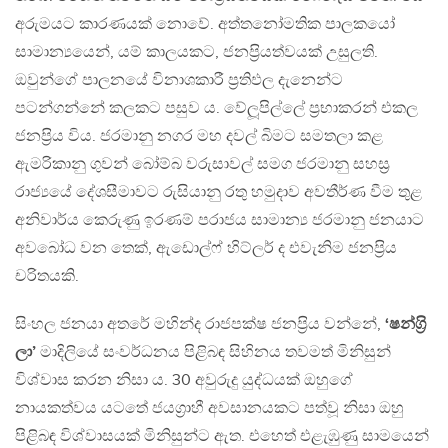
අරුමයට කාරණයක් නොවේ. අත්තනෝමතික පාලකයෝ
සාමාන්‍යයෙන්, යම් කාලයකට, ජනප‍්‍රියත්වයක් උසුලති.
ඔවුන්ගේ පාලනයේ විනාශකාරී ප‍්‍රතිඵල දැනෙන්ට
පටන්ගන්නේ කලකට පසුව ය. වේලූපිල්ලේ ප‍්‍රභාකරන් එකල
ජනප‍්‍රිය විය. ජරමානු නගර මහ දවල් බිමට සමතලා කළ
ඇමරිකානු ගුවන් බෝම්බ වරුසාවල් සමග ජරමානු සහස‍්‍ර
රාජ්‍යයේ දේශසීමාවට රුසියානු රතු හමුදාව අවතීර්ණ වීම තුළ
අනිවාර්ය කෙරුණු ඉරණම් පරාජය සාමාන්‍ය ජරමානු ජනයාට
අවබෝධ වන තෙක්, ඇඩොල්ෆ් හිට්ලර් ද එවැනිම ජනප‍්‍රිය
චරිතයකි.
සිංහල ජනයා අතරේ මහින්ද රාජපක්ෂ ජනප‍්‍රිය වන්නේ,
‘ෂන්ග‍්‍රි
ලා’
මාදිලියේ සංවර්ධනය පිළිබඳ සිහිනය තවමත් මිනිසුන්
විශ්වාස කරන නිසා ය. 30 අවුරුදු යුද්ධයක් ඔහුගේ
නායකත්වය යටතේ ජයග‍්‍රාහී අවසානයකට පත්වූ නිසා ඔහු
පිළිබඳ විශ්වාසයක් මිනිසුන්ට ඇත. එහෙත් එළැඹුණු සාමයෙන්