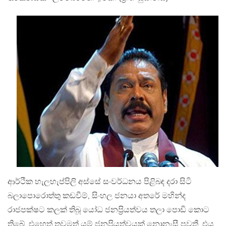
ආර්ථික හැලහැප්පිලි අස්සේ සංවර්ධනය පිළිබඳ දරා සිටි
බලාපොරොත්තු කඩවීම්, සිංහල ජනයා අතරේ මහින්ද
රාජපක්ෂට කලක් තිබූ යෝධ ජනප‍්‍රියත්වය තලා පොඩි කොට
තිබේ. එහෙත් තවමත් යම් ජනප‍්‍රියත්වයක් නොනැසී පවතී. එය