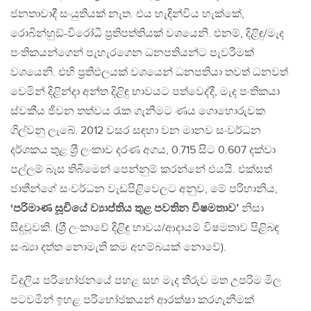
ජනතාවාදී සංයුතියක් නැත. එය හැඳින්විය හැක්කේ,
රොබින්හුඞ්-විරෝධී ප‍්‍රතිපත්තියක් වශයෙනි. එනම්, දිළිඳු/මැද
පංතිකයන්ගෙන් පැහැරගෙන ධනපතියන්ට පැවරීමක්
වශයෙනි. එහි ප‍්‍රතිඵලයක් වශයෙන් ධනපතියා තවත් ධනවත්
වෙමින් දිළින්දා අන්ත දිළිඳු භාවයට පත්වෙද්දී, මැද පංතිකයා
ස්වකීය ජීවන තත්වය රැක ගැනීමට ණය ගොහොරුවක
ගිල්වනු ලැබේ. 2012 වසර සඳහා වන මානව සංවර්ධන
දර්ශකය තුළ ශ‍්‍රී ලංකාව දරණ අගය, 0.715 සිට 0.607 දක්වා
පල්ලම් බැස තිබීමෙන් පෙන්නුම් කරන්නේ එයයි. එක්සත්
ජාතීන්ගේ සංවර්ධන වැඩපිළිවෙලට අනුව, මේ පරිහානිය,
‘පරිමාණ සූචියේ ව්‍යාප්තිය තුළ පවතින විෂමතාව’
නිසා
සිදුවූවකි. (ශ‍්‍රී ලංකාවේ දිළිඳු භාවය/ආදායම් විෂමතාව පිළිබඳ
සංඛ්‍යා දත්ත නොමැති කම අහම්බයක් නොවේ).
විදුලිය පරිභෝජනයේ පහළ සහ මැද තීරුව මත උපරිම මිල
පටවමින් ඉහළ පරිභෝජකයන් ආරක්ෂා කරගැනීමක්