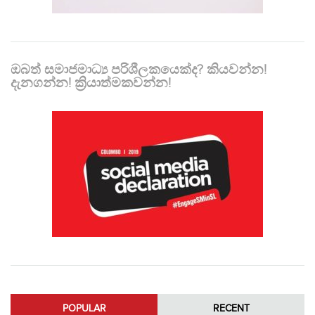
ඔබත් සමාජමාධ්‍ය පරිශීලකයෙක්ද? කියවන්න!
දැනගන්න! ක්‍රියාත්මකවන්න!
POPULAR
RECENT