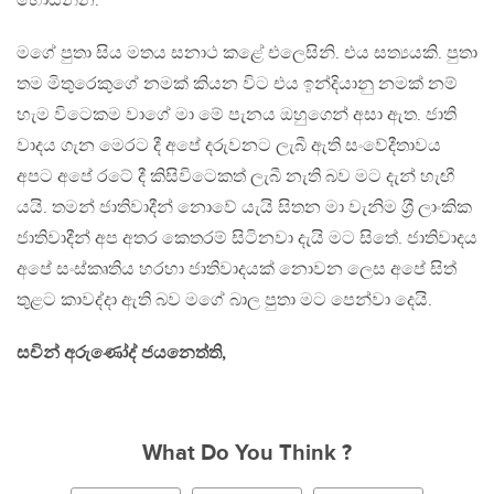
හොයන්න.’’
මගේ පුතා සිය මතය සනාථ කළේ එලෙසිනි. එය සත්‍යයකි. පුතා
තම මිතුරෙකුගේ නමක් කියන විට එය ඉන්දියානු නමක් නම්
හැම විටෙකම වාගේ මා මේ පැනය ඔහුගෙන් අසා ඇත. ජාති
වාදය ගැන මෙරට දී අපේ දරුවනට ලැබී ඇති සංවේදීතාවය
අපට අපේ රටේ දී කිසිවිටෙකත් ලැබී නැති බව මට දැන් හැඟී
යයි. තමන් ජාතිවාදීන් නොවේ යැයි සිතන මා වැනිම ශ‍්‍රී ලාංකික
ජාතිවාදීන් අප අතර කෙතරම් සිටිනවා දැයි මට සිතේ. ජාතිවාදය
අපේ සංස්කෘතිය හරහා ජාතිවාදයක් නොවන ලෙස අපේ සිත්
තුළට කාවද්දා ඇති බව මගේ බාල පුතා මට පෙන්වා දෙයි.
සචින් අරුණෝද් ජයනෙත්ති,
What Do You Think ?