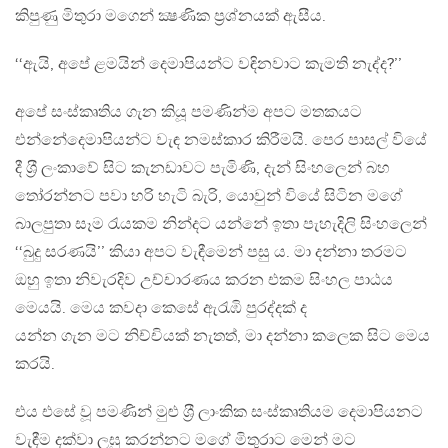
කිපුණු මිතුරා මගෙන් ක්‍ෂණික ප‍්‍රශ්නයක් ඇසීය.
‘‘ඇයි, අපේ ළමයින් දෙමාපියන්ට වඳිනවාට කැමති නැද්ද?’’
අපේ සංස්කෘතිය ගැන කියූ පමණින්ම අපට මතකයට
එන්නේදෙමාපියන්ට වැඳ නමස්කාර කිරීමයි. පෙර පාසල් වියේ
දී ශ‍්‍රී ලංකාවේ සිට කැනඩාවට පැමිණි, දැන් සිංහලෙන් බහ
තෝරන්නට පවා හරි හැටි බැරි, යොවුන් වියේ සිටින මගේ
බාලපුතා සෑම රැයකම නින්දට යන්නේ ඉතා පැහැදිලි සිංහලෙන්
‘‘බුදු සරණයි’’ කියා අපට වැඳීමෙන් පසු ය. මා දන්නා තරමට
ඔහු ඉතා නිවැරදිව උච්චාරණය කරන එකම සිංහල පාඨය
මෙයයි. මෙය කවදා කෙසේ ඇරැඹි පුරද්දක් ද
යන්න ගැන මට නිච්චියක් නැතත්, මා දන්නා කලෙක සිට මෙය
කරයි.
එය එසේ වූ පමණින් මුළු ශ‍්‍රී ලාංකික සංස්කෘතියම දෙමාපියනට
වැඳීම දක්වා ලඝු කරන්නට මගේ මිතුරාට මෙන් මට