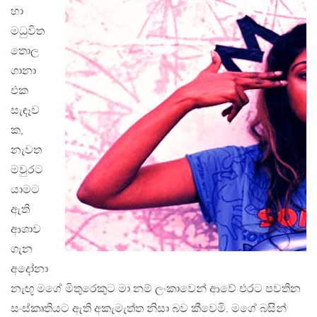
හා
මධුවිත
තොල
ගානා
එක
සැඳෑව
ක,
නැවත
මවුරට
යාමට
ඇති
ආශාව
ගැන
අදෝනා
නැඟූ මගේ මිතුරෙකුට මා නම් ලංකාවෙන් ආවේ එරට පවතින
සංස්කෘතියට ඇති අකැමැත්ත නිසා බව කීවෙමි. මගේ බසින්