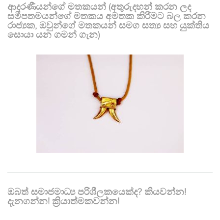
ආදරණීයන්ගේ මතකයන් (අතුරුදහන් කරන ලද
සමීපතමයන්ගේ මතකය අමතක කිරීමට බල කරන
රාජ්‍යක, ඔවුන්ගේ මතකයන් සමග සත්‍ය සහ යුක්තිය
සොයා යන ගමන් ගැන)
ඔබත් සමාජමාධ්‍ය පරිශීලකයෙක්ද? කියවන්න!
දැනගන්න! ක්‍රියාත්මකවන්න!