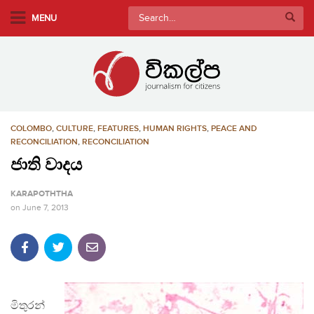
S
Search
MENU
k
for:
i
p
t
o
m
COLOMBO
,
CULTURE
,
FEATURES
,
HUMAN RIGHTS
,
PEACE AND
a
RECONCILIATION
,
RECONCILIATION
i
ජාති වාදය
n
c
KARAPOTHTHA
o
on
June 7, 2013
n
t
e
n
t
මිතුරන්