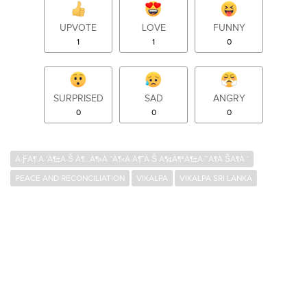
UPVOTE
LOVE
FUNNY
1
1
0
SURPRISED
SAD
ANGRY
0
0
0
À·ƑÀ¶ À·’À¶±À·Š À¶…À¶»À·”À¶«À·À¶¯À·Š À¶¢À¶ºÀ¶±À·™À¶­À·ŠÀ¶­À·’
PEACE AND RECONCILIATION
VIKALPA
VIKALPA SRI LANKA