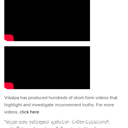
Vikalpa has produced hundreds of short-form videos that
highlight and investigate inconvenient truths. For more
videos,
click here
.
"කටුක සත්‍ය ඉස්මතුකර දැක්වෙන වාර්තා වැඩසටහන්,