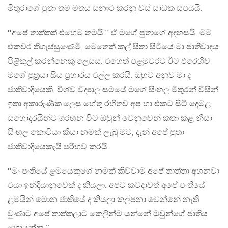
මිතුරාගේ පුතා තම මතය සනාථ කරනු වස් සාධක සපයයි.
‘‘අපේ තාත්තත් එහෙම තමයි.’’ ඒ මගේ පුතාගේ අදහසයි. මම
එකවර තිගැස්සුණෙමි. මෙතෙක් කල් සිතා සිටියේ මා ජාතිවාදය
පිළිකුල් කරන්නෙකු ලෙසය. එහෙත් පළමුවරට ඊට එරෙහිව
මගේ පුත‍්‍රයා සිය ප‍්‍රහාරය එල්ල කරයි. ඔහුට අනුව මා ද
ජාතිවාදියෙකි. විශ්ව විද්‍යාල සමයේ මගේ සිංහල මිතුරන් විසින්
ඉතා අකාරුණික ලෙස හේතු රහිතව අප හා එකට සිටි දෙමළ
සහෝදරයින්ට ගරහන විට ඔවුන් වෙනුවෙන් කතා කළ නිසා
සිංහල කොටියා කියා නමක් ලැබු මට, දැන් අපේ පුතා
ජාතිවාදියෙකැයි පරිභව කරයි.
‘‘මං පංතියේ ළමයෙකුගේ නමක් කිව්වාම අපේ තාත්තා අහනවා
එයා ඉන්දියානුවෙක් ද කියලා. අපට කවදාවත් අපේ පංතියේ
ළමයින් මොන ජාතියේ ද කියලා කල්පනා වෙන්නේ නැති
වුණාට අපේ තාත්තලාට කෙලින්ම යන්නේ ඔවුන්ගේ ජාතිය