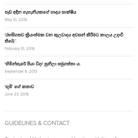
පෑඩ් අඳින ගැහැනියකගේ හෘදය සාක්ෂිය
May 10, 2019
‘රහසිගතව ක්‍රියාත්මක වන කුලවාදය අවසන් කිරීමට කාලය උදාවී
තිබේ.’
February 15, 2016
‘හිමින්සැරේ පියා විදා‘ සුනිලා සමුගත්තා ය.
September 9, 2013
‘භූමි’ ගේ කතාව
June 23, 2016
GUIDELINES & CONTACT