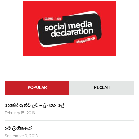
POPULAR
RECENT
සෙක්ස් ඇන්ඩ් ලව් – බ්‍රා සහ ‘ලේ’
February 15, 2016
සම ලිංගිකයෝ
September 9, 2013