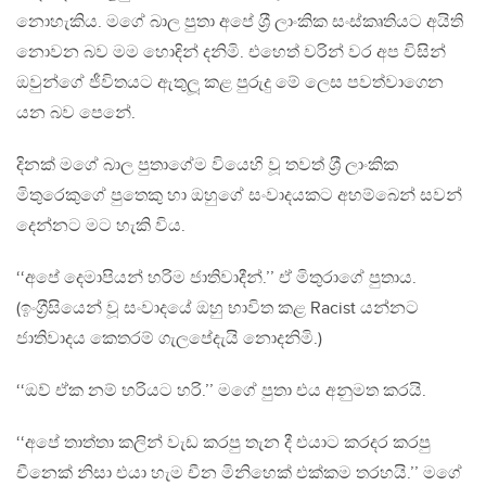
නොහැකිය. මගේ බාල පුතා අපේ ශ‍්‍රී ලාංකික සංස්කෘතියට අයිති
නොවන බව මම හොඳින් දනිමි. එහෙත් වරින් වර අප විසින්
ඔවුන්ගේ ජීවිතයට ඇතුලූ කළ පුරුදු මේ ලෙස පවත්වාගෙන
යන බව පෙනේ.
දිනක් මගේ බාල පුතාගේම වියෙහි වූ තවත් ශ‍්‍රී ලාංකික
මිතුරෙකුගේ පුතෙකු හා ඔහුගේ සංවාදයකට අහම්බෙන් සවන්
දෙන්නට මට හැකි විය.
‘‘අපේ දෙමාපියන් හරිම ජාතිවාදීන්.’’ ඒ මිතුරාගේ පුතාය.
(ඉංග‍්‍රීසියෙන් වූ සංවාදයේ ඔහු භාවිත කළ Racist යන්නට
ජාතිවාදය කෙතරම් ගැලපේදැයි නොදනිමි.)
‘‘ඔව් ඒක නම් හරියට හරි.’’ මගේ පුතා එය අනුමත කරයි.
‘‘අපේ තාත්තා කලින් වැඩ කරපු තැන දී එයාට කරදර කරපු
චීනෙක් නිසා එයා හැම චීන මිනිහෙක් එක්කම තරහයි.’’ මගේ