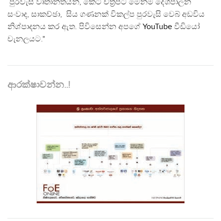
පුරවැසි වෘතාන්තයන්, කෙටි චිත්‍රපට මෙන්ම දේශපාලන
සංවාද, සාකච්ඡා, සිය ගණනක් විකල්ප පුරවැසි වෙබ් අඩවිය
නිශ්පාදනය කර ඇත. පිවිසෙන්න අපගේ
YouTube
වීඩියෝ
චැනලයට."
ආරක්ෂාවන්න..!