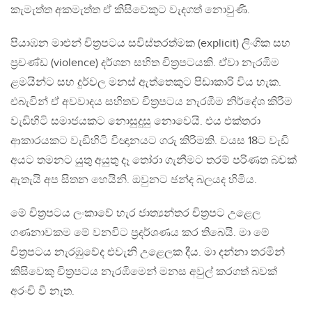
කැමැත්ත අකමැත්ත ඒ කිසිවෙකුට වැදගත් නොවුණි.
පියාඹන මාළුන් චිත්‍රපටය සවිස්තරත්මක (explicit) ලිංගික සහ
ප්‍රචණ්ඩ (violence) දර්ශන සහිත චිත්‍රපටයකි. ඒවා නැරඹිම
ළමයින්ට සහ දුර්වල මනස් ඇත්තෙකුට පිඩාකාරි විය හැක.
එබැවින් ඒ අවවාදය සහිතව චිත්‍රපටය නැරඹීම නිර්දේශ කිරීම
වැඩිහිටි සමාජයකට නොසුදුසු නොවෙයි. එය එක්තරා
ආකාරයකට වැඩිහිටි විඥානයට ගරු කිරිමකි. වයස 18ට වැඩි
අයට තමනට යුතු අයුතු දෑ තෝරා ගැනීමට තරම් පරිණත බවක්
ඇතැයි අප සිතන හෙයිනි. ඔවුනට ඡන්ද බලයද හිමිය.
මේ චිත්‍රපටය ලංකාවේ හැර ජාත්‍යන්තර චිත්‍රපට උළෙල
ගණනාවකම මේ වනවිට ප්‍රදර්ශණය කර තිබෙයි. මා මේ
චිත්‍රපටය නැරඹුවේද එවැනි උළෙලක දීය. මා දන්නා තරමින්
කිසිවෙකු චිත්‍රපටය නැරඹිමෙන් මනස අවුල් කරගත් බවක්
අරංචි වී නැත.