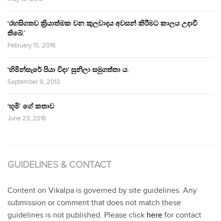
‘රහසිගතව ක්‍රියාත්මක වන කුලවාදය අවසන් කිරීමට කාලය උදාවී
තිබේ.’
February 15, 2016
‘හිමින්සැරේ පියා විදා‘ සුනිලා සමුගත්තා ය.
September 9, 2013
‘භූමි’ ගේ කතාව
June 23, 2016
GUIDELINES & CONTACT
Content on Vikalpa is governed by site guidelines. Any
submission or comment that does not match these
guidelines is not published. Please click
here
for contact