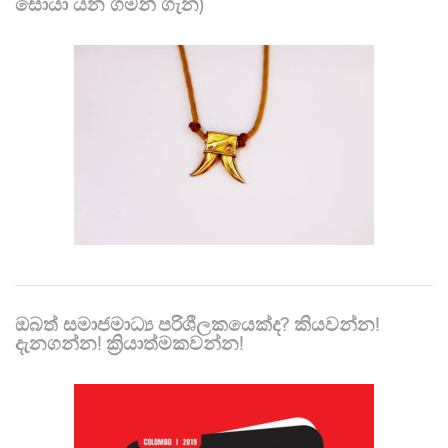
සොයා යන ගමන් ගැන)
ඔබත් සමාජමාධ්‍ය පරිශීලකයෙක්ද? කියවන්න!
දැනගන්න! ක්‍රියාත්මකවන්න!