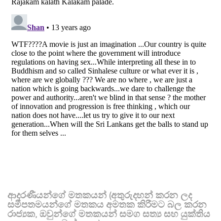
ආදරණීයන්ගේ මතකයන් (අතුරුදහන් කරන ලද
සමීපතමයන්ගේ මතකය අමතක කිරීමට බල කරන
රාජ්‍යක, ඔවුන්ගේ මතකයන් සමග සත්‍ය සහ යුක්තිය