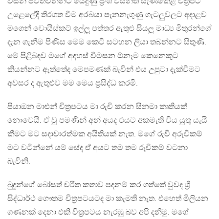
විසින් පවත්වන්නට යෙදුණු ප්‍රංශ වසන්ත සැණකෙළි චිත්‍රපට
උළෙලේදී තිරගත වීම අරබයා පැනනැගුණු ගැටලුවලට අදාළව
මගෙන් වොයිස්කට් ඉල්ලූ පත්තර ඇතුළු සියලු මාධ්‍ය මිතුරන්ගේ
දැන ගැනීම පිණිස මෙම කෙටි සටහන ලියා තබන්නට සිතුණි.
මේ පිළිබඳව මගේ අදහස් විමසන ඕනෑම කෙනෙකුට
කියන්නට ඇත්තේද මෙපමණක් බැවින් එය උපුටා දැක්වීමට
අවසර ද ඇතුළුව මම මෙය ප්‍රසිද්ධ කරමි.
පියාඔන මාළුන් චිත්‍රපටය මා රුචි කරන සිනමා කෘතියක්
නොවෙයි. ඒ වු පමණින් අන් අයද එයට අකමැති විය යුතු යැයි
කීමට මට සදාචාරත්මක අයිතියක් නැත. මගේ රුචි අරුචිකම්
මට වටින්නේ යම් සේද ඒ අයට තම තම රුචිකම් වටනා
බැවිනි.
බුදුන්ගේ බෝසත් චරිත කතාව පදනම් කර ගත්තේ වුවද ශ්‍රී
සිද්ධාර්ථ ගෞතම චිත්‍රපටයටද මා කැමති නැත. එහෙත් මිලියන
ගණනක් දෙනා එකි චිත්‍රපටය නැරඹු බව අපි දනිමු. මගේ