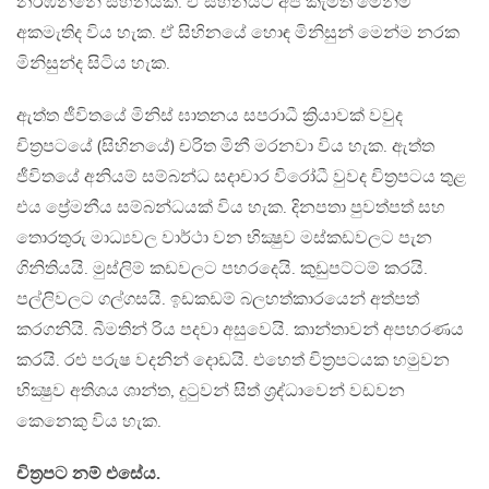
නරඹන්නේ සිහිනයකි. ඒ සිහිනයට අප කැමති මෙන්ම
අකමැතිද විය හැක. ඒ සිහිනයේ හොඳ මිනිසුන් මෙන්ම නරක
මිනිසුන්ද සිටිය හැක.
ඇත්ත ජීවිතයේ මිනිස් ඝාතනය සපරාධී ක්‍රියාවක් වවුද
චිත්‍රපටයේ (සිහිනයේ) චරිත මිනී මරනවා විය හැක. ඇත්ත
ජීවිතයේ අනියම් සම්බන්ධ සදාචාර විරෝධී වුවද චිත්‍රපටය තුළ
එය ප්‍රේමනීය සම්බන්ධයක් විය හැක. දිනපතා පුවත්පත් සහ
තොරතුරු මාධ්‍යවල වාර්ථා වන භික්‍ෂුව මස්කඩවලට පැන
ගිනිතියයි. මුස්ලිම් කඩවලට පහරදෙයි. කුඩුපට්ටම් කරයි.
පල්ලිවලට ගල්ගසයි. ඉඩකඩම් බලහත්කාරයෙන් අත්පත්
කරගනියි. බීමතින් රිය පදවා අසුවෙයි. කාන්තාවන් අපහරණය
කරයි. රළු පරුෂ වදනින් දොඩයි. එහෙත් චිත්‍රපටයක හමුවන
භික්‍ෂුව අතිශය ශාන්ත, දුටුවන් සිත් ශ්‍රද්ධාවෙන් වඩවන
කෙනෙකු විය හැක.
චිත්‍රපට නම් එසේය.