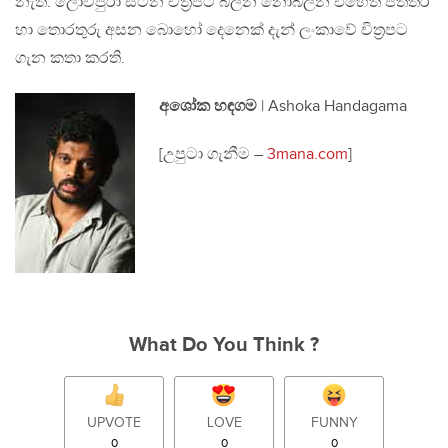
නැත. ලොවපුරා සිටින චිත්‍රපට බලන නොබලන එහෙත් පත්තර
හා තොරතුරු අසන බොහෝ දෙනෙක් දැන් ලංකාවේ චිත්‍රපට
ගැන කතා කරති.
අශෝක හඳගම
| Ashoka Handagama
[උපුටා ගැනීම –
3mana.com
]
What Do You Think ?
UPVOTE
LOVE
FUNNY
0
0
0