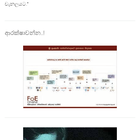
චැනලයට."
ආරක්ෂාවන්න..!