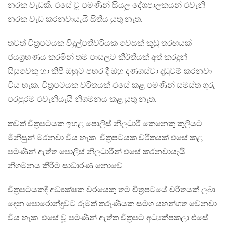
නරක වැඩකි. එසේ වූ පමණින් සියලු දේශපාලකයන් එවැනි
නරක වැඩ කරනවායැයි සිතිය යුතු නැත.
තවත් චිත‍්‍රපටයක විදුල්පතිවරියක වෙසක් කූඩු තරඟයක්
ජයග්‍රහණය කරමින් තම පාසලට කීර්තියක් අත් කරදුන්
සිසුවෙකු හා කිපී ඔහුට පහර දී ඔහු දණගස්වා දඬුවම් කරනවා
විය හැක. චිත‍්‍රපටයක චරිතයක් එසේ කළ පමණින් සමස්ත ගුරු
පරපුරම එවැනියැයි නිගමනය කළ යුතු නැත.
තවත් චිත්‍රපටයක ඉහළ පොලිස් නිලධාරී කෙනෙකු කුලියට
මිනිසුන් මරනවා විය හැක. චිත්‍රපටයක චරිතයක් එසේ කළ
පමණින් ඇත්ත පොලිස් නිලධාරීන් එසේ කරනවායැයි
නිගමනය කිරීම සාධාරණ නොවේ.
චිත්‍රපටයකදී අධ්‍යක්ෂක වරයෙකු තම චිත්‍රපටයේ චරිතයක් ලබා
දෙන පොරොන්දුවට රූමත් තරුණියක සමග යහන්ගත වෙනවා
විය හැක. එසේ වූ පමණින් ඇත්ත චිත්‍රපට අධ්‍යක්ෂකලා එසේ