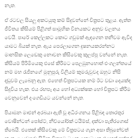
නැත.
ඒ රටවල සියලු අකටයුතු කම් සිදුවන්නේ චිත්‍රපට තුළය. ඇත්ත
ජීවිතය කිසියම් පිළිගත් සාමූහික විනයකට අනුව චලනය
වෙයි. පාරේ කෙල්ලකට කොට ගවුමක් ඇඳගෙන තනිවම ඇවිද
යාමට බියක් නැත. ඇය පෙරලාගෙන දුෂනයකරන්නට
මානසික ලෙඩෙකු නොවන කිසිවෙකු කුලප්පු වන්නේ නැත.
කිසියම් පිරිමියෙකු එසේ කිරීමට පෙලඹුනහොත් එංගලන්තයේ
නම් මහ රැජිනගේ මුනුපුරු විලියම් කුමරුවුවද ඔහුට නිසි
දඬුවම් ලැබෙනු ඇත. එහෙත් චිත්‍රපටයක නම් ඊට වඩා දෙයක්ද
සිදුවිය හැක. එය රඟපෑ අය හෝ අධ්‍යක්ෂක හෝ චිත්‍රපට කිරීම
වෙනුවෙන් දංගෙඩියට යවන්නේ නැත.
පියාඹන මාළුන් අරබයා ඇති වූ අධිරංගනය පිළිබඳ තොරතුර
වොෂින්ටන් පෝස්ට්, නිව්යෝර්ක් ටයිම්ස්, දක්වා පැතිරගොස්
තිබෙයි. එතෙක් කිසිවෙකු මේ චිත්‍රපටය ගැන අසා තිබුනේවත්