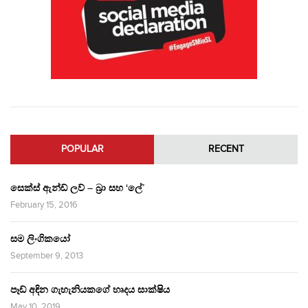
POPULAR
RECENT
සෙක්ස් ඇන්ඩ් ලව් – බ්‍රා සහ ‘ලේ’
February 15, 2016
සම ලිංගිකයෝ
September 9, 2013
පෑඩ් අඳින ගැහැනියකගේ හෘදය සාක්ෂිය
May 10, 2019