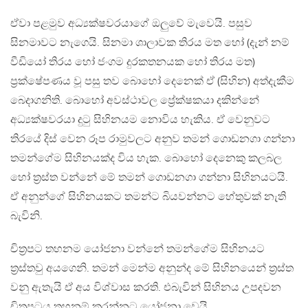
ඒවා පළමුව අධ්‍යක්ෂවරයාගේ ඔලුවේ මැවෙයි. පසුව
සිනමාවට නැගෙයි. සිනමා ශාලාවක තිරය මත හෝ (දැන් නම්
වීඩියෝ තිරය හෝ ජංගම දුරකතනයක හෝ තිරය මත)
ප්‍රක්ෂේපණය වූ පසු තව බොහෝ දෙනෙක් ඒ (සිහින) අත්දැකීම
බෙදාගනිති. බොහෝ අවස්ථාවල ප්‍රේක්ෂකයා දකින්නේ
අධ්‍යක්ෂවරයා දුටු සිහිනයම නොවිය හැකිය. ඒ වෙනුවට
තිරයේ දිස් වෙන රූප රාමුවලට අනුව තමන් ගොඩනගා ගන්නා
තමන්ගේම සිහිනයක්ද විය හැක. බොහෝ දෙනෙකු කලබල
හෝ ත්‍රස්ත වන්නේ මේ තමන් ගොඩනගා ගන්නා සිහිනයටයි.
ඒ අනුන්ගේ සිහිනයකට තමන්ට බියවන්නට හේතුවක් නැති
බැවිනි.
චිත්‍රපට තහනම යෝජනා වන්නේ තමන්ගේම සිහිනයට
ත්‍රස්තවු අයගෙනි. තමන් මෙන්ම අනුන්ද මේ සිහිනයෙන් ත්‍රස්ත
වනු ඇතැයි ඒ අය විශ්වාස කරති. එබැවින් සිහිනය උපදවන
චිත්‍රපටය තහනම් කරන්නට යෝජනා වෙයි.