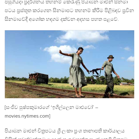
පසුගියදා ප්‍රදර්ශනය තහනම් කෙරැණු පියාඹන මාළුන් සිනමා
පටය ප්‍රස්තූත කරගෙන සිනමාපට තහනම් කිරීම පිළිබඳව ප්‍රවීන
සිනමාවේදී අශෝක හඳගම දක්වන අදහස පහත පළවේ.
[සංජීව පුෂ්පකුමාරගේ ‘ඉගිල්ලෙන මාළුවෝ’ –
movies.nytimes.com]
පියාඹන මාළුන් චිත්‍රපටය ශ්‍රී ලංකා ප්‍රංශ තානාපති කාර්යාලය