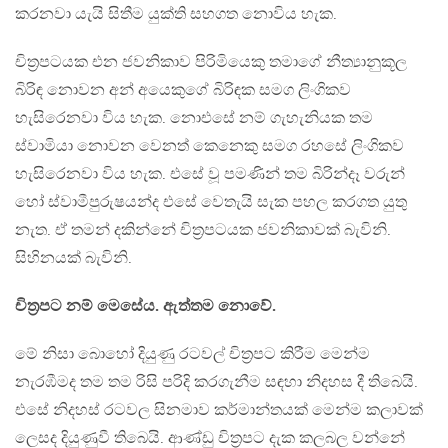
කරනවා යැයි සිතීම යුක්ති සහගත නොවිය හැක.
චිත්‍රපටයක එන ජවනිකාව පිරිමියෙකු තමාගේ නීත්‍යානුකූල
බිරිඳ නොවන අන් අයෙකුගේ බිරිඳක සමග ලිංගිකව
හැසිරෙනවා විය හැක. නොඑසේ නම් ගැහැනියක තම
ස්වාමියා නොවන වෙනත් කෙනෙකු සමග රහසේ ලිංගිකව
හැසිරෙනවා විය හැක. එසේ වූ පමණින් තම බිරින්දෑ වරුන්
හෝ ස්වාමීපුරුෂයන්ද එසේ වෙතැයි සැක පහල කරගත යුතු
නැත. ඒ තමන් දකින්නේ චිත්‍රපටයක ජවනිකාවක් බැවිනි.
සිහිනයක් බැවිනි.
චිත්‍රපට නම් මෙසේය. ඇත්තම නොවේ.
මේ නිසා බොහෝ දියුණු රටවල් චිත්‍රපට කිරීම මෙන්ම
නැරඹීමද තම තම රිසි පරිදි කරගැනීම සඳහා නිදහස දී තිබෙයි.
එසේ නිදහස් රටවල සිනමාව කර්මාන්තයක් මෙන්ම කලාවක්
ලෙසද දියුණුවී තිබෙයි. ආණ්ඩු චිත්‍රපට දැක කලබල වන්නේ