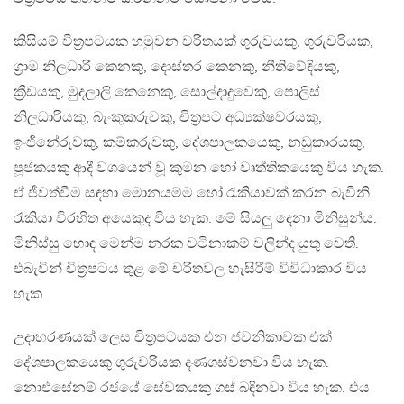
කිසියම් චිත්‍රපටයක හමුවන චරිතයක් ගුරුවයකු, ගුරුවරියක,
ග්‍රාම නිලධාරී කෙනකු, දොස්තර කෙනකු, නීතිවේදියකු,
ක්‍රීඩයකු, මුදලාලි කෙනෙකු, සොල්දාදුවෙකු, පොලිස්
නිලධාරියකු, බැංකුකරුවකු, චිත්‍රපට අධ්‍යක්ෂවරයකු,
ඉංජිනේරුවකු, කම්කරුවකු, දේශපාලකයෙකු, නඩුකාරයකු,
පූජකයකු ආදී වශයෙන් වූ කුමන හෝ වෘත්තිකයෙකු විය හැක.
ඒ ජීවත්වීම සඳහා මොනයම්ම හෝ රැකියාවක් කරන බැවිනි.
රැකියා විරහිත අයෙකුද විය හැක. මේ සියලු දෙනා මිනිසුන්ය.
මිනිස්සු හොඳ මෙන්ම නරක වටිනාකම් වලින්ද යුතු වෙති.
එබැවින් චිත්‍රපටය තුළ මේ චරිතවල හැසිරීම් විවිධාකාර විය
හැක.
උදාහරණයක් ලෙස චිත්‍රපටයක එන ජවනිකාවක එක්
දේශපාලකයෙකු ගුරුවරියක දණගස්වනවා විය හැක.
නොඑසේනම් රජයේ සේවකයකු ගස් බඳිනවා විය හැක. එය