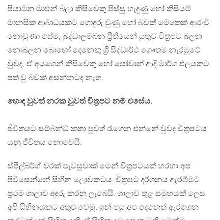
පියාඹන මාළුන් බලා කිසිවෙකු පිස්සු හැදුණු හෝ කිසියම්
මානසික ආබාධයකට ගොදුරු වුණු හෝ බවක් මෙතෙක් ආරංචි
නොවුණා සේම, බුද්ධාලම්බන ප්‍රීතියෙන් යුතුව චිත්‍රපට බලන
නොබලන බොහෝ දෙනෙකු ශ්‍රී සිද්ධාර්ථ ගෞතම නැරඹුවේ
වුවද, ඒ අයගෙන් කිසිවෙකු හෝ සෝවාන් ආදි මාර්ග ඵලයකට
පත් වු බවක් අසන්නටද නැත.
හොඳ වුවත් නරක වුවත් චිත්‍රපට නම් එසේය.
ජීවිතයට සම්බන්ධ කතා පුවත් රැගෙන එන්නේ වුවද චිත්‍රපටය
යනු ජීවිතය නොවෙයි.
ස්පීල්බර්ග් වරක් පැවසුවාක් මෙන් චිත්‍රපටයක් හරහා අප
පිවිසෙන්නේ සිහින ලොවකටය. චිත්‍රපට දර්ශනය ඇරඹීමට
ප්‍රථම ශාලාව අඳුරු කරනු ලැබෙයි. ශාලාව තුළ සමුහයක් ලෙස
අපි සිහිනයකට අතුළු වෙමු. ඉන් පසු අප දෙනෙත් ඇරගෙන