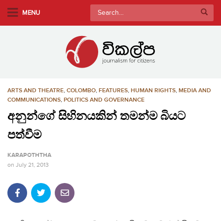
S
Search
MENU
k
for:
i
p
t
o
m
ARTS AND THEATRE
,
COLOMBO
,
FEATURES
,
HUMAN RIGHTS
,
MEDIA AND
a
COMMUNICATIONS
,
POLITICS AND GOVERNANCE
i
අනුන්ගේ සිහිනයකින් තමන්ම බියට
n
c
පත්වීම
o
n
KARAPOTHTHA
t
on
July 21, 2013
e
n
t