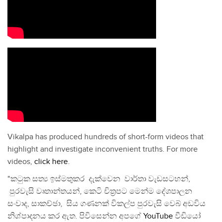
Vikalpa has produced hundreds of short-form videos that
highlight and investigate inconvenient truths. For more
videos,
click here
.
"කටුක සත්‍ය ඉස්මතුකර දැක්වෙන වාර්තා වැඩසටහන්,
පුරවැසි වෘතාන්තයන්, කෙටි චිත්‍රපට මෙන්ම දේශපාලන
සංවාද, සාකච්ඡා, සිය ගණනක් විකල්ප පුරවැසි වෙබ් අඩවිය
නිශ්පාදනය කර ඇත. පිවිසෙන්න අපගේ
YouTube
වීඩියෝ