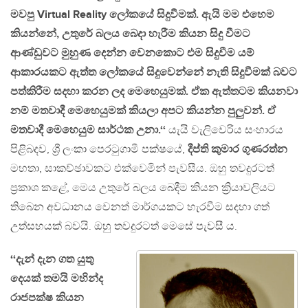
මවපු Virtual Reality ලෝකයේ සිදුවීමක්. ඇයි මම එහෙම
කියන්නේ, උතුරේ බලය බෙදා හැරීම කියන සිදු වීමට
ආණ්ඩුවට මුහුණ දෙන්න වෙනකොට එම සිදුවීම යම්
ආකාරයකට ඇත්ත ලෝකයේ සිදුවෙන්නේ නැති සිදුවීමක් බවට
පත්කිරීම සදහා කරන ලද මෙහෙයුමක්. ඒක ඇත්තටම කියනවා
නම් මතවාදී මෙහෙයුමක් කියලා අපට කියන්න පුලුවන්. ඒ
මතවාදී මෙහෙයුම සාර්ථක උනා.‘‘
යැයි වැලිවෙරිය සංහාරය
පිළිබදව, ශ්‍රී ලංකා පෙරටුගාමී පක්ෂයේ,
දීප්ති කුමාර ගුණරත්න
මහතා, සාකච්ඡාවකට එක්වෙමින් පැවසීය. ඔහු තවදුරටත්
ප්‍රකාශ කළේ, මෙය උතුරේ බලය බෙදීම කියන ක්‍රියාවලියට
තිබෙන අවධානය වෙනත් මාර්ගයකට හැරවීම සදහා ගත්
උත්සහයක් බවයි. ඔහු තවදුරටත් මෙසේ පැවසී ය.
‘‘දැන් දැන ගත යුතු
දෙයක් තමයි මහින්ද
රාජපක්ෂ කියන