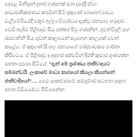
දෙමළ මිනිසුන් දහස් ගණනක් මරා දමද්දී ඒවා
සාධාරණීකරණය කරමින් සිටි දකුණේ බොහෝ මාධ්‍ය,
වැලිවේරියේදී වතුර ඉල්ලා විරෝධය දැක්වූ ජනයාට හමුදාව
වෙඩි තැබීම පිළිබදව සිය පත්තර පිටු ගණනින්, ගුවන්විදුලි සහ
රෑපවාහිනි සිය ගුවන් කාලයෙන් සෑහෙන කාලයක් වෙන්
කළේය. ඒ දකුණේ සිංහල ජනයාගේ ඛේදවාචකය වාර්තා
කිරීමටය. ඒ පිළිබදව ද අදහස් දක්වමින් දීප්ති කුමාර ගුණරත්න
මහතා පවසා සිටියේ,
‘‘දැන් මේ ප්‍රශ්ණය ජාතිවාදයට
සම්බන්ධයි. ලංකාවේ මාධ්‍ය කාරයෝ කියලා කියන්නේ
ජාතිවාදියෝ‘‘…..
මෙම සාකච්ඡාවේ සම්පූර්ණ සටහන සදහා
පහත වීඩියෝවට පිවිසෙන්න.