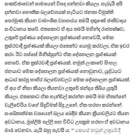
සාකච්ඡාවෙන් සාමයෙන් විසද ගන්නවා කියලා. හැබැයි අපි
දන්නවා භෞතික බලවේගයක් හැටියට ජනතා විමුක්ති
පෙරමුණ කියන වාමාංශික ව්‍යාපාරය තමයි දකුණේ ජාතිවාදය
සංවිධානය කරේ. එතකොට ඒ අය තමයි මහින්ද රාජපක්ෂව,
උතුරේ ප්‍රශ්ණය දේශපාලන ප්‍රශ්ණයක් නෙවෙයි, මේක
ත්‍රස්ථවාදී ප්‍රශ්ණයක් කියලා එතෙන්ට යොමු කරවලා, ඒක ඉවර
කරා. ඊට පස්සේ මිනිස්සුන්ට ඒක දේශපාලන ප්‍රශ්ණයක්
නෙවේ. ඒක ත්‍රස්ථවාදී ප්‍රශ්ණයක්. නමුත් ලංකාවේ සිංහල
ජනයාට මේක දේශපාලන ප්‍රශ්ණයක් නොවුනාට, යුද්ධයට
ආධාර කරපු භාහිර බලවේගවලට මේක දේශපාලන ප්‍රශ්ණයක්.
ඒ අය ඒ නිසා කියලා තියනවා උතුරේ ඡන්දය තිබිය යුතුයි
කියලා. එතකොට ඒක හැන්ඩ්ල් කරන්න තමයි මම හිතන්නේ
වැලිවේරිය වගේ සිදුවීමක් සිදු උනේ. ඒක හරහා කරන්නේ
සංඛේතාත්මක වශයෙන් බලය බෙදීම කියන ක්‍රියාවලියට තියන
අවධානය, මුස්ලිම් පල්ලි සහ විවිධ උපක්‍රම හරහා ඒ අවධානය
මාරැ වෙනවා. යැයි ඔහු පැවසී ය. ‘‘
කෙසේ නමුත් උතුරේ දී