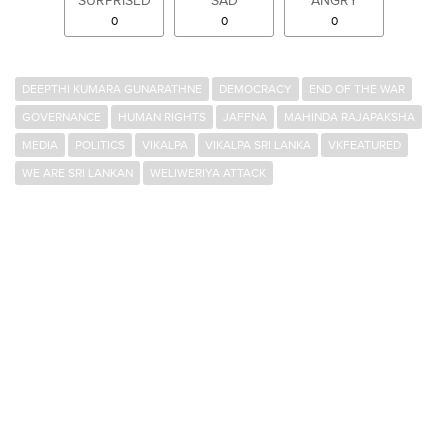
SURPRISED
SAD
ANGRY
0
0
0
DEEPTHI KUMARA GUNARATHNE
DEMOCRACY
END OF THE WAR
GOVERNANCE
HUMAN RIGHTS
JAFFNA
MAHINDA RAJAPAKSHA
MEDIA
POLITICS
VIKALPA
VIKALPA SRI LANKA
VKFEATURED
WE ARE SRI LANKAN
WELIWERIYA ATTACK