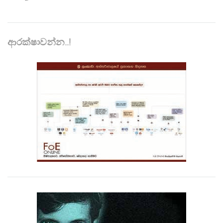
ආරක්ෂාවන්න..!