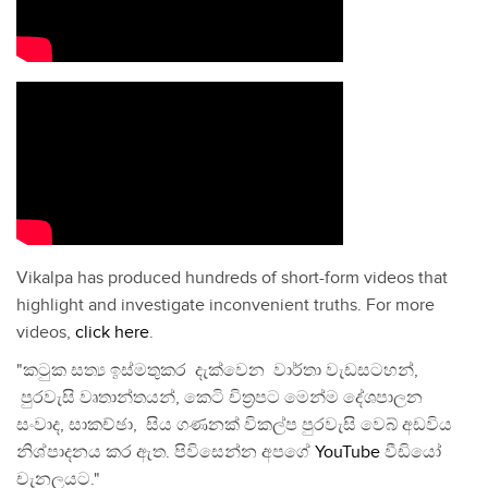
Vikalpa has produced hundreds of short-form videos that
highlight and investigate inconvenient truths. For more
videos,
click here
.
"කටුක සත්‍ය ඉස්මතුකර දැක්වෙන වාර්තා වැඩසටහන්,
පුරවැසි වෘතාන්තයන්, කෙටි චිත්‍රපට මෙන්ම දේශපාලන
සංවාද, සාකච්ඡා, සිය ගණනක් විකල්ප පුරවැසි වෙබ් අඩවිය
නිශ්පාදනය කර ඇත. පිවිසෙන්න අපගේ
YouTube
වීඩියෝ
චැනලයට."