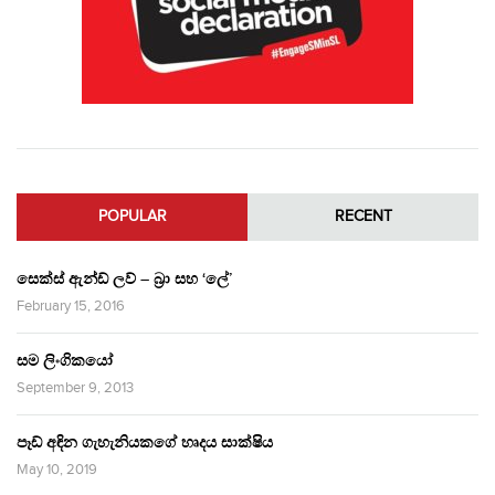
POPULAR
RECENT
සෙක්ස් ඇන්ඩ් ලව් – බ්‍රා සහ ‘ලේ’
February 15, 2016
සම ලිංගිකයෝ
September 9, 2013
පෑඩ් අඳින ගැහැනියකගේ හෘදය සාක්ෂිය
May 10, 2019