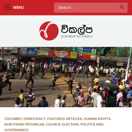
S
Search
MENU
k
for:
i
p
t
o
m
a
i
n
c
o
n
t
e
n
COLOMBO
,
DEMOCRACY
,
FEATURED ARTICLES
,
HUMAN RIGHTS
,
t
NORTHERN PROVINCIAL COUNCIL ELECTION
,
POLITICS AND
GOVERNANCE