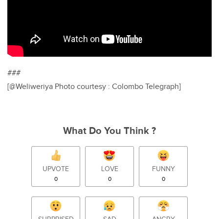
###
[@Weliweriya Photo courtesy : Colombo Telegraph]
What Do You Think ?
UPVOTE
LOVE
FUNNY
0
0
0