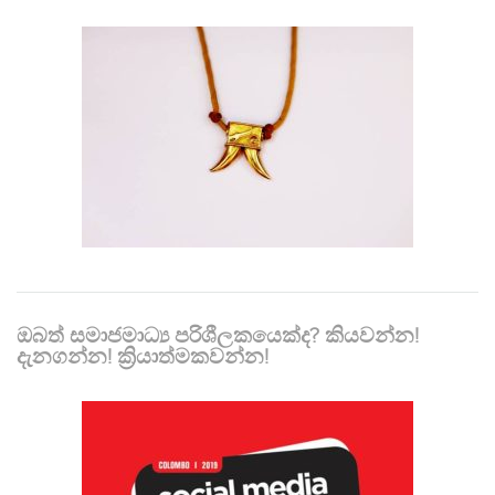
ඔබත් සමාජමාධ්‍ය පරිශීලකයෙක්ද? කියවන්න!
දැනගන්න! ක්‍රියාත්මකවන්න!