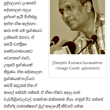
පුද්ගලයාට ලංකාවේ
දේශපාලන බලය
දුන්නේ ඇයි මිනිස්සු.
අන්න ඒක කල්පනා
කරා නම් මේ ප්‍රශ්ණයට
උත්තරේ එනවා. ඒ
තමයි චන්ද්‍රිකා
බණ්ඩාරණායකට
‍වෙනකන් රටේ,
[Deepthi Kumara Gunarathne
උතුරේ ප්‍රශ්ණයක්
| Image Credit: gdineshm]
තිබුණා. ඒක දේශපාලන
ප්‍රශ්ණයක් හැටියට
තමයි කවුරැත් ඒක ඒ
කාලේ තේරැම් ගත්තේ. ඒ නිසා ඒකට අදාල සාම
වැඩපිළිවෙලවල්, සාකච්ඡා ඔක්කොම ගියා. නමුත් ඊට පස්සේ
මහින්ද රාජපක්ෂගේ මුල් කාලයේදී කිව්වේ මේක