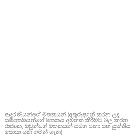
ආදරණීයන්ගේ මතකයන් (අතුරුදහන් කරන ලද
සමීපතමයන්ගේ මතකය අමතක කිරීමට බල කරන
රාජ්‍යක, ඔවුන්ගේ මතකයන් සමග සත්‍ය සහ යුක්තිය
සොයා යන ගමන් ගැන)