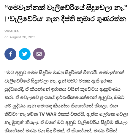
‘‘මෙවැන්නක් වැලිවේරියේ සිදුවෙලා නෑ.”
| ‘වැලිවේරිය’ ගැන දීප්ති කුමාර ගුණරත්න
VIKALPA
on
August 20, 2013
‘‘මට අනුව මෙම සිදුවීම මාධ්‍ය සිදුවීමක් විතරයි. මෙවැන්නක්
වැලිවේරියේ සිදුවෙලා නෑ. දැන් ඔබට මතක ඇති ඉරාක
යුද්ධයේදී, ඒ කියන්නේ ඉරාකය විසින් කුවේටය ආක්‍රමණය
කරා. ඒ වෙලාවේ ප්‍රංශයේ දාර්ශණිකයෙක්ගෙන් ඇහුවා, ඔබට
මේ යුද්ධය ගැන මොකද කියන්න තියෙන්නේ කියලා. එයා
කිව්වා ‘නෑ මේක TV WAR එකක් විතරයි, ඇත්ත ලෝකෙ වෙලා
නෑ මුකුත්‘ කියලා. ඒ වගේ මට අනුව වැලිවේරිය සිදුවීම කියලා
කියන්නේ මාධ්‍ය වල සිදු වීමක්, ඒ කියන්නේ, මාධ්‍ය විසින්