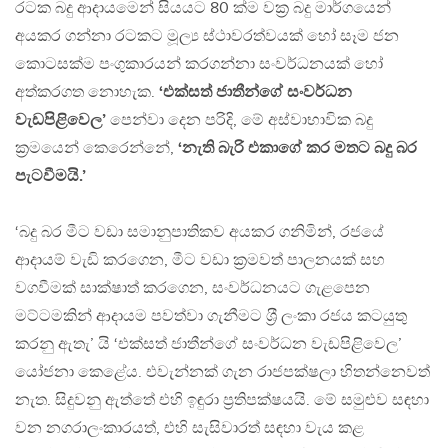
රටක බදු ආදායමෙන් සියයට 80 ක්ම වක‍්‍ර බදු මාර්ගයෙන්
අයකර ගන්නා රටකට මූල්‍ය ස්ථාවරත්වයක් හෝ සෑම ජන
කොටසක්ම පංගුකාරයන් කරගන්නා සංවර්ධනයක් හෝ
අත්කරගත නොහැක.
‘එක්සත් ජාතීන්ගේ සංවර්ධන
වැඩපිළිවෙල’
පෙන්වා දෙන පරිදි, මේ අස්වාභාවික බදු
ක‍්‍රමයෙන් කෙරෙන්නේ,
‘නැති බැරි එකාගේ කර මතට බදු බර
පැටවීමයි.’
‘බදු බර මීට වඩා සමානුපාතිකව අයකර ගනිමින්, රජයේ
ආදායම් වැඩි කරගෙන, මීට වඩා ක‍්‍රමවත් පාලනයක් සහ
වගවීමක් සාක්ෂාත් කරගෙන, සංවර්ධනයට ගැළපෙන
මට්ටමකින් ආදායම පවත්වා ගැනීමට ශ‍්‍රී ලංකා රජය කටයුතු
කරනු ඇතැ’ යි ‘එක්සත් ජාතීන්ගේ සංවර්ධන වැඩපිළිවෙල’
යෝජනා කෙළේය. එවැන්නක් ගැන රාජපක්ෂලා හිතන්නෙවත්
නැත. සිදුවනු ඇත්තේ එහි ඉඳුරා ප‍්‍රතිපක්ෂයයි. මේ සමුළුව සඳහා
වන නගරාලංකාරයත්, එහි සැසිවාරත් සඳහා වැය කළ