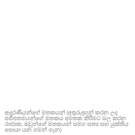
ආදරණීයන්ගේ මතකයන් (අතුරුදහන් කරන ලද
සමීපතමයන්ගේ මතකය අමතක කිරීමට බල කරන
රාජ්‍යක, ඔවුන්ගේ මතකයන් සමග සත්‍ය සහ යුක්තිය
සොයා යන ගමන් ගැන)