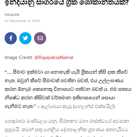
ඉන්දියානු සාගරයේ ග‍්‍රීක ශෝකාන්තයක්?
VIKALPA
on
November 11, 2013
Image Credit:
@RajapaksaNamal
‘‘…. සීමාව ඉක්මවා යා නොහැකි යැයි ග‍්‍රීකයන් කිසි දාක කීවේ
නැත. ඔවුන් කීවේ සීමාවක් පවතින බවත්, එය උල්ලංඝණය
කරන ඕනෑම කෙනෙකු විනාශයට පත්වන බවත් ය. එම සත්‍යය
නිෂේධ කරන කිසිවක් වර්තමාන ඉතිහාසයෙන් සොයා
ගැනීමට නැත.’’
– ඇල්බෙයා කැමූ (හෙලන්ස් එක්සයිල්)
පොදුරාජ්‍ය මණ්ඩලය යනු, බි‍්‍රතාන්‍ය මහා රාජත්වයේ අවසාන
සුසුමයි. තමන් සතු ගෝලීය දේශපාලනික ග‍්‍රහණය අතහැරීමට