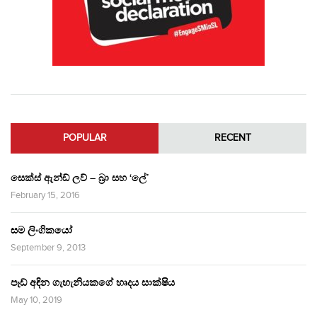
POPULAR
RECENT
සෙක්ස් ඇන්ඩ් ලව් – බ්‍රා සහ ‘ලේ’
February 15, 2016
සම ලිංගිකයෝ
September 9, 2013
පෑඩ් අඳින ගැහැනියකගේ හෘදය සාක්ෂිය
May 10, 2019