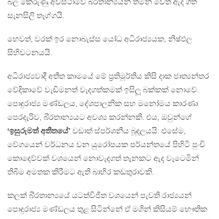
බල කෙරුණු අවස්ථාවේ බි‍්‍රතාන්‍යයන් තමන් වෙත ඇද ගත්
සැනසිලි තෑග්ගයි.
හෙවත්, වරක් ඉර නොබැස්ස යෝධ අධිරාජ්‍යයක, නිෂ්ඵල
සිහිවටනයයි.
අධිරාජ්‍යවාදී අතීත කාමයේ මේ ප‍්‍රතිමූර්තිය කිසි දාක ජාත්‍යන්තර
වේදිකාවේ වැඩිමනත් වැදගත්කමක් ඉසිලූ බක්කක් නොවේ.
පොදුරාජ්‍ය මණ්ඩලය, දේශපාලනික සහ මනෝමය කාරණා
පෙරදැරිව, බි‍්‍රතාන්‍යයට අවශ්‍ය කරන්නකි. එය, ඔවුන්ගේ
‘ඉසුරුමත් අතීතයේ’
වඩාත් ස්පර්ශනීය බූදලයයි: එසේම,
වේගයෙන් වර්ධනය වන යුරෝපයක පර්යන්තයේ පිහිටි පුංචි
කොදෙව්වක් වශයෙන් නොවැදගත් තැනකට ඇද වැටෙමින්
තිබීම අමතක කිරීමට ඇති බාහිර කඩතුරාවකි.
කලක් බි‍්‍රතාන්‍යයේ යටත්විජිත වශයෙන් පැවති රාජ්‍යයන්
පොදුරාජ්‍ය මණ්ඩලය තුළ සිටින්නේ ඒ මගින් කිසියම් භෞතික