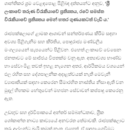
ශාන්තිකර ශ‍්‍රම වෙළඳපොළ පිළිබඳ දත්තයන්ට අනුව,
‘ශ‍්‍රී
ලංකාවේ තරුණ විරැකියාවේ ප‍්‍රතිශතය, රටේ සමස්ත
විරැකියාවේ ප‍්‍රතිශතය මෙන් හතර ගුණයකටත් වැඩි ය.’
රාජපක්ෂලාගේ ළාමක ආශාවන් සන්තර්පණය කිරීම සඳහා
අවශ්‍ය පිළිගැනීම සහ කීර්තිය, පොදුරාජ්‍ය මණ්ඩලීය
මංගල්‍යයෙන් සැපයෙන්ට පිළිවන. එහෙත් ලංකාවේ වෙසෙන
ජනතාවට මේ සාජ්ජය විපතක්ම වනු ඇත. අත්‍යාවශ්‍ය භාණ්ඩ
හා සේවා මිළ තවත් ඉහළ නැගෙන අතර, ආර්ථිකමය වශයෙන්
ඵල රහිත සහ දේශපාලනික අදාළත්වයක් නැති මෙවැනි
ව්‍යාපෘතියක් සඳහා කෙරෙන සීමාරහිත නාස්තිය නිසා ඇති වන
මුදල් හිඟකම හේතුවෙන් මහජන සේවාවන් කප්පාදු කෙරෙනු
ඇත.
උඩඟුව සහ දුර්විපාකයේ අන්තර් සම්බන්ධතාව, ග‍්‍රීක
ශෝකාන්ත නාට්‍ය කාව්‍යයේ අනවරත තේමාවකි. රාජපක්ෂලාට
තරු අල්ලන්ට බැරි කමක් නැත. එහෙත්, ඒ සඳහා ගෙවීමට