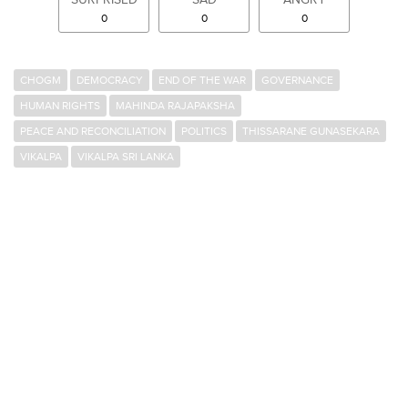
SURPRISED
SAD
ANGRY
0
0
0
CHOGM
DEMOCRACY
END OF THE WAR
GOVERNANCE
HUMAN RIGHTS
MAHINDA RAJAPAKSHA
PEACE AND RECONCILIATION
POLITICS
THISSARANE GUNASEKARA
VIKALPA
VIKALPA SRI LANKA