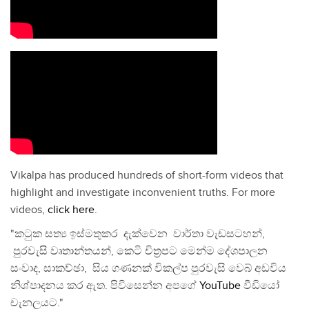
Vikalpa has produced hundreds of short-form videos that
highlight and investigate inconvenient truths. For more
videos,
click here
.
"කටුක සත්‍ය ඉස්මතුකර දැක්වෙන වාර්තා වැඩසටහන්,
පුරවැසි වෘතාන්තයන්, කෙටි චිත්‍රපට මෙන්ම දේශපාලන
සංවාද, සාකච්ඡා, සිය ගණනක් විකල්ප පුරවැසි වෙබ් අඩවිය
නිශ්පාදනය කර ඇත. පිවිසෙන්න අපගේ
YouTube
වීඩියෝ
චැනලයට."