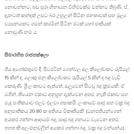
නොවන්නට, බඩ පුරා හිනායන විහිළුවක්ම වන්නට තිබුණි. ඒ,
දැනටත් කන්දක් උසට බර උහුලන් සිටින ජනතාවක් සහ මූල්‍ය
ව්‍යසනයකට ගමන් කරමින් සිටින රටක් හෝ ජාතියක්
නොවුණි නම් ය.
සීමාරහිත රාජපක්ෂලා
ගිය අගෝස්තුවේ දී, පිටරටින් ගෙන්වල අල කිලෝවකට රුපියල්
15 කින් ද, ලොකු ළුනු කිලෝවකට රුපියල් 5 කින් ද බදු වැඩි
කෙරුණි. ශ‍්‍රී ලංකාවට ඇත්තේ, ඔලූවෙන් සිටවූ බදු ක‍්‍රමයකි. ඒ
මගින්, තියෙන එකාට අනුග‍්‍රහ දැක්වෙන අතර, නැති එකාව සහ
මැද පංතිකයාව එලව එලවා ගසාකයි. ලංකාවේ සෘජු සහ වක‍්‍ර බදු
අනුපාතිකය 20:80 ක අතිශය විකෘතියකි. (ධනපතියන්ගෙන්
අයකර ගන්නා ආදායම් බදු, සෘජු බදු ගනයට වැටෙන අතර,
ඉහත කී අල-ළුනුවලින් අයකර ගන්නා බදු, වක‍්‍ර බදු වන්නේය).