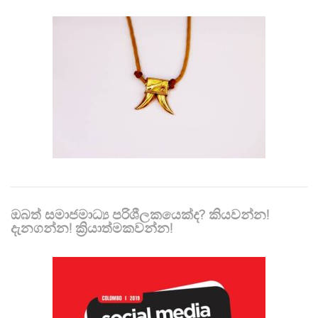
ඔබත් සමාජමාධ්‍ය පරිශීලකයෙක්ද? කියවන්න!
දැනගන්න! ක්‍රියාත්මකවන්න!