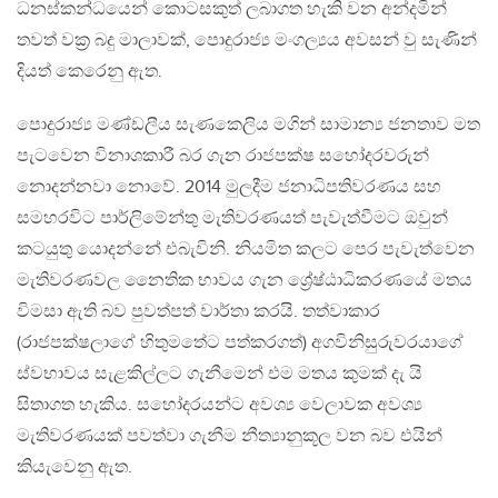
ධනස්කන්ධයෙන් කොටසකුත් ලබාගත හැකි වන අන්දමින්
තවත් වක‍්‍ර බදු මාලාවක්, පොදුරාජ්‍ය මංගල්‍යය අවසන් වු සැණින්
දියත් කෙරෙනු ඇත.
පොදුරාජ්‍ය මණ්ඩලීය සැණකෙලිය මගින් සාමාන්‍ය ජනතාව මත
පැටවෙන විනාශකාරී බර ගැන රාජපක්ෂ සහෝදරවරුන්
නොදන්නවා නොවේ. 2014 මුලදීම ජනාධිපතිවරණය සහ
සමහරවිට පාර්ලිමේන්තු මැතිවරණයත් පැවැත්වීමට ඔවුන්
කටයුතු යොදන්නේ එබැවිනි. නියමිත කලට පෙර පැවැත්වෙන
මැතිවරණවල නෛතික භාවය ගැන ශ්‍රේෂ්ඨාධිකරණයේ මතය
විමසා ඇති බව පුවත්පත් වාර්තා කරයි. තත්වාකාර
(රාජපක්ෂලාගේ හිතුමතේට පත්කරගත්) අගවිනිසුරුවරයාගේ
ස්වභාවය සැළකිල්ලට ගැනීමෙන් එම මතය කුමක් දැ යි
සිතාගත හැකිය. සහෝදරයන්ට අවශ්‍ය වෙලාවක අවශ්‍ය
මැතිවරණයක් පවත්වා ගැනීම නීත්‍යානුකූල වන බව එයින්
කියැවෙනු ඇත.