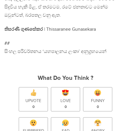
සිදුවිය හැකි මිළ, ඒ තරමටම, රටේ ජනතාවට මෙන්ම
ඔවුන්ටත්, බරපතල වනු ඇත.
තිසරණී ගුණසේකර
| Thissaranee Gunasekara
##
සිංහල පරිවර්තනය ‘යහපාලනය ලංකා’ අනුග‍්‍රහයෙන්
What Do You Think ?
UPVOTE
LOVE
FUNNY
0
0
0