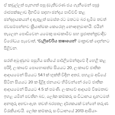
ඒ කඩුල්ලත් පැනගත් පසු (මැතිවරණ ජය ගැනීමෙන් පසු)
රාජපක්ෂලාව දිනවීම සඳහා ඡන්දය පාවිච්චි කළ
ඡන්දදායකයන් ද ඇතුළත් සමස්ත රට මතටම බර දැමීම තවත්
ජවසම්පන්නව ක‍්‍රියාත්මක කෙරෙනු නොඅනුමානයි. එයින්
තැලෙන පොඩිවෙන යමෙකු සාමකාමීව සහ ප‍්‍රජාතන්ත‍්‍රවාදීව
විරෝධය පෑවොත්,
‘වැලිවේරිය කෂායෙන්’
මාත‍්‍රාවක් දෙන්නට
පිළිවන.
සරත් අමුණුගම පසුගිය සතියේ පාර්ලිමේන්තුවේ දී හෙළි කළ
පරිදි, ලංකාවේ පොහොසත්ම සියයට 20, ලංකාවේ ජාතික
ආදායමෙන් සියයට 54.1 ක් භුක්ති විඳින අතර, පහළම අඩියේ
සිටින සියයට 20 ක දිළිඳු ජනයාට හිමිවන්නේ රටේ ජාතික
ආදායමෙන් සියයට 4.5 ක් පමණි. ලංකාවේ ආදායම් විෂමතාව
ඉහළ යමින් පවතින බව, ලෝක කම්කරු සංවිධානය දැනටමත්
අනතුරු අඟවා ඇත. තවත් බරපතල දර්ශකයක් වන්නේ තරුණ
විරැකියාවයි. ලෝක කම්කරු සංවිධානයේ 2013 ආසියා-