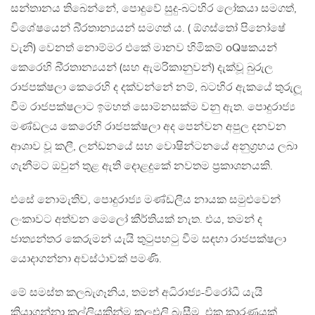
සන්තානය තිබෙන්නේ, පොදුවේ සුදු-බටහිර ලෝකයා සමගත්,
විශේෂයෙන් බි‍්‍රතාන්‍යයන් සමගත් ය. ( ඕගස්තෝ පිනෝෂේ
වැනි) වෙනත් නොම්මර එකේ මානව හිමිකම් oQෂකයන්
කෙරෙහි බි‍්‍රතාන්‍යයන් (සහ ඇමරිකානුවන්) දැක්වූ බුරුල
රාජපක්ෂලා කෙරෙහි ද දක්වන්නේ නම්, බටහිර ඇකයේ තුරුලූ
වීම රාජපක්ෂලාට ඉමහත් සොම්නසක්ම වනු ඇත. පොදුරාජ්‍ය
මණ්ඩලය කෙරෙහි රාජපක්ෂලා අද පෙන්වන අපුල දනවන
ආශාව වූ කලී, ලන්ඩනයේ සහ වොෂින්ටනයේ අනුග‍්‍රහය ලබා
ගැනීමට ඔවුන් තුළ ඇති දොළදුකේ නවතම ප‍්‍රකාශනයකි.
එසේ නොමැතිව, පොදුරාජ්‍ය මණ්ඩලීය නායක සමුළුවෙන්
ලංකාවට අත්වන මෙලෝ කීර්තියක් නැත. එය, තමන් ද
ජාත්‍යන්තර කෙරුමන් යැයි තුටුපහටු වීම සඳහා රාජපක්ෂලා
යොදාගන්නා අවස්ථාවක් පමණි.
මේ සමස්ත කලබැගෑනිය, තමන් අධිරාජ්‍ය-විරෝධී යැයි
කියාගන්නා කල්ලියකින්ම කලඑලි බැසීම, එක කාරණයක්