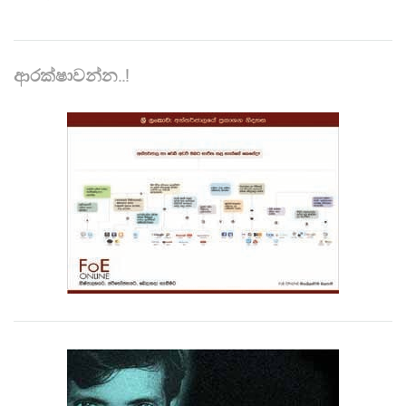
ආරක්ෂාවන්න..!