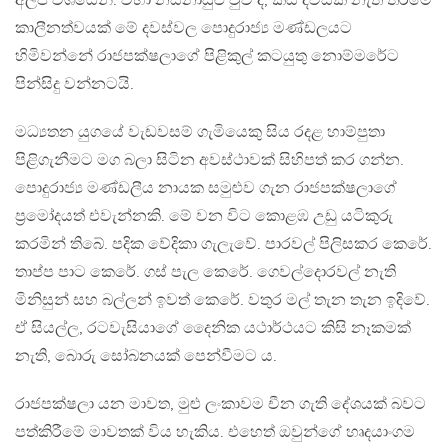
අල්ප වශයෙනි. වහා නස්නාසුළු වුව ද, කිසි දවසක නැති තරමේ
කාලීනත්වයක් මේ දවස්වල පොදුරාජ්‍ය මණ්ඩලයට
හිමිවන්නේ රාජපක්ෂලාගේ පිළිකුල් කටයුතු නොම්මරේට
පින්සිදු වන්නටයි.
මධ්‍යතන යුගයේ වැඩවසම් ගැමියෙකු සිය රදළ හාම්පුතා
පිළිගැනීමට මග බලා සිටින අවස්ථාවක් සිහිපත් කර ගන්න.
පොදුරාජ්‍ය මණ්ඩලීය නායක සමුළුව ගැන රාජපක්ෂලාගේ
ප‍්‍රමෝදයත් එවැන්නකි. මේ වන විට කොළඹ උඩු යටිකුරු
කරමින් තිබේ. පදික වේදිකා ගැලැවේ. පාරවල් පිලිසකර කෙරේ.
තාප්ප පාට කෙරේ. ගස් පැල කෙරේ. ගෙවල්දොරවල් නැති
මිනිසුන් සහ බල්ලන් ඉවත් කෙරේ. වතුර මල් තැන තැන ඉදිවේ.
ඒ සියල්ල, රටවැසියාගේ දෛනික යථාර්ථයට කිසි නෑකමක්
නැති, බොරු සෝබනයක් පෙන්වීමට ය.
රාජපක්ෂලා යන මාවත, මුළු ලංකාවම චීන ගැති දේශයක් බවට
පත්කිරීමේ මාවතක් විය හැකිය. එහෙත් ඔවුන්ගේ හෘදයාංගම