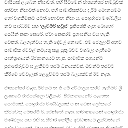
වාසියක් ලැබෙන නිසාවත්, එහි සිටීමෙන් ජාත්‍යන්තර නම්බුවක්
අත්වන නිසාවත් නොව, එහි සාමාජිකත්වය දැරීම මොනයම්ම
හෝ වගකීමකට යටත් නොවන නිසා ය. පොදුරාජ්‍ය මණ්ඩලීය
නව සාරධර්ම සහ
‘ලැටිමර් හවුස්’
ප‍්‍රතිපත්ති ගැන බොහෝ
සෙයින් කතා කෙරේ. ඒවා කෙතරම් ප‍්‍රශංසනීය විය හැකි
වෙතත්, බලගැන්විය හැකි දේවල් නොවේ. එම රෙගුලාසි අනුව
සාමාජික රටවල් කටයුතු කළ යුතු බවට වගබලා ගැනීමේ
යාන්ත‍්‍රණයක් බි‍්‍රතාන්‍යයට නැත. සාමාජික සගයන්ට
පුරාජේරුවට සැලකීමට තරම් ධනයක්වත්, ඔවුන්ට තරවටු
කිරීමේ වේවැලක් ලෙළවීමට තරම් බලයක්වත් ඊට නැත.
ජාත්‍යන්තර වැදගැම්මකට නැති මේ අට්ටාලය කරට ගැනීමට ශ‍්‍රී
ලංකාවේ රාජපක්ෂලා වලිකෑම, බි‍්‍රතාන්‍යයන්ට සෑහෙන
සොමියකි. පොදුරාජ්‍ය මණ්ඩලයක් ගැන වෙන ලෝකයේ
කිසිවෙකු මෙතරම් මැරෙන්නේ නැත. සාමාන්‍යයෙන් පොදුරාජ්‍ය
මණ්ඩලය සහ එහි සැසිවාර ගෝලීය අවධානයට ලක්වන්නේ