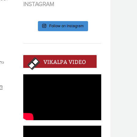
INSTAGRAM
Follow on Instagram
නා
යි