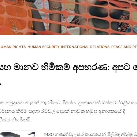
HUMAN RIGHTS
,
HUMAN SECURITY
,
INTERNATIONAL RELATIONS
,
PEACE AND RE
හ මානව හිමිකම් අපහරණ: අපට 
.
ාවුක හමුදාවේ නැවක් නැරඹීමට ගියේය. ලංකාවෙන් ඕස්ටේ‍්‍රලියා
 මර්දනය කිරීම සඳහා රටවල් දෙකේ නාවුක හමුදා අනාගතයේ දී
රීමට නියමිතයි.
1930 ගණන්වල සරණාගතයන් පිළිබඳ අර්බුද ම