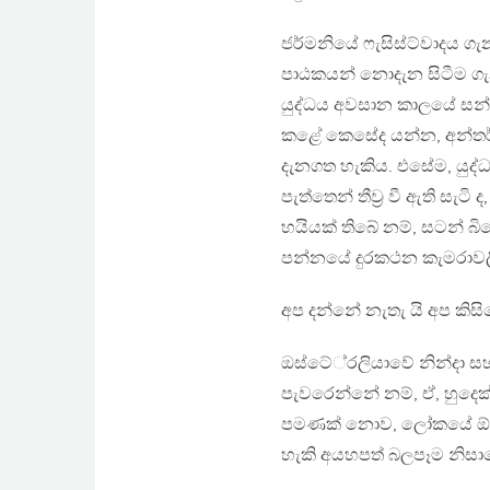
ජර්මනියේ ෆැසිස්ට්වාදය ගැන
පාඨකයන් නොදැන සිටීම ගැන 
යුද්ධය අවසාන කාලයේ සන්
කළේ කෙසේද යන්න, අන්තර්ජ
දැනගත හැකිය. එසේම, යුද්
පැත්තෙන් තීව‍්‍ර වී ඇති සැ
හයියක් තිබේ නම්, සටන් බි
පන්නයේ දුරකථන කැමරාවලින
අප දන්නේ නැතැ යි අප කිස
ඔස්ටේ‍්‍රලියාවේ නින්දා 
පැවරෙන්නේ නම්, ඒ, හුද
පමණක් නොව, ලෝකයේ ඕනෑම
හැකි අයහපත් බලපෑම නිසා