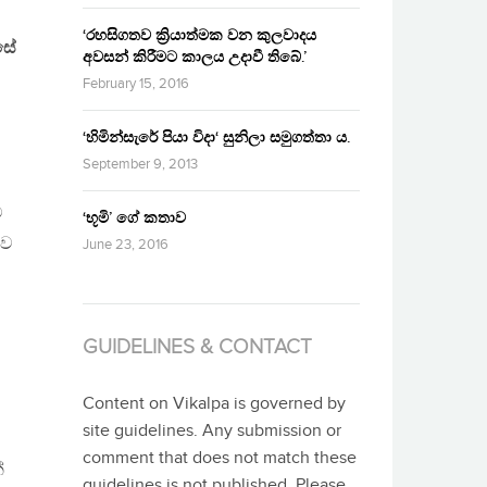
‘රහසිගතව ක්‍රියාත්මක වන කුලවාදය
සේ
අවසන් කිරීමට කාලය උදාවී තිබේ.’
February 15, 2016
‘හිමින්සැරේ පියා විදා‘ සුනිලා සමුගත්තා ය.
September 9, 2013
ට
‘භූමි’ ගේ කතාව
ාව
June 23, 2016
GUIDELINES & CONTACT
Content on Vikalpa is governed by
site guidelines. Any submission or
comment that does not match these
්
guidelines is not published. Please