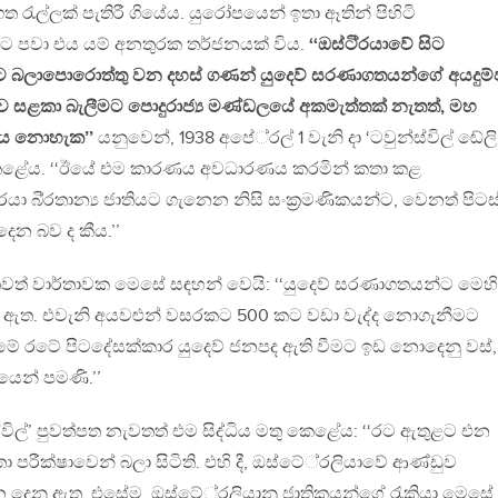
ැල්ලක් පැතිරී ගියේය. යුරෝපයෙන් ඉතා ඈතින් පිහිටි
්ට පවා එය යම් අනතුරක තර්ජනයක් විය.
‘‘ඔස්ටි‍්‍රයාවේ සිට
මට බලාපොරොත්තු වන දහස් ගණන් යුදෙව් සරණාගතයන්ගේ අයදුම්
ව සළකා බැලීමට පොදුරාජ්‍ය මණ්ඩලයේ අකමැත්තක් නැතත්, මහ
ය නොහැක’’
යනුවෙන්, 1938 අපේ‍්‍රල් 1 වැනි දා ‘ටවුන්ස්විල් ඬේලි
ා කෙළේය. ‘‘ඊයේ එම කාරණය අවධාරණය කරමින් කතා කළ
රයා බි‍්‍රතාන්‍ය ජාතියට ගැනෙන නිසි සංක‍්‍රමණිකයන්ට, වෙනත් පිට
 දෙන බව ද කීය.’’
 තවත් වාර්තාවක මෙසේ සඳහන් වෙයි: ‘‘යුදෙව් සරණාගතයන්ට මෙහි
 ඇත. එවැනි අයවළුන් වසරකට 500 කට වඩා වැද්ද නොගැනීමට
මේ රටේ පිටදේසක්කාර යුදෙව් ජනපද ඇති වීමට ඉඩ නොදෙනු වස්,
ෙන් පමණි.’’
විල්’ පුවත්පත නැවතත් එම සිද්ධිය මතු කෙළේය: ‘‘රට ඇතුළට එන
ා පරීක්ෂාවෙන් බලා සිටිති. එහි දී, ඔස්ටේ‍්‍රලියාවේ ආණ්ඩුව
ල් තැන දෙනු ඇත. එසේම, ඔස්ටේ‍්‍රලියානු ජාතිකයන්ගේ රැකියා මෙස