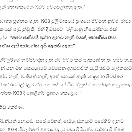
ට ලක් නොකෙරෙන බවට ද වගබලාගනු ඇත.’’
ාගත ප‍්‍රශ්නය ගැන, 1938 ජුලි මාසයේ ප‍්‍රංශයේ ඒවියන් නුවර, රාජ්‍ය
‍්‍රණයක් පැවැත්වුණි. එහි දී ඔස්ටේ‍්‍රලියානු නියෝජිතයා එක්
ෙළේය:
‘‘අපට ජාතිවාදී ප‍්‍රශ්න දැනට නැති එකේ, මහපරිමාණව
ක ඇති කරගන්න අපි කැමති නැහැ’’
හිට්ලර්ගේ නට්සිවාදීන් දැන සිටි බවට කිසි සැකයක් නැත. පසුව හැ
යුදෙව්වන් යනු මහ පොළොවේ වෙසෙන දහජරාවක් යැයි තවම ලෝකයාට
පෝට් නැති, ජාතියක් නැති, අතේ සතයක් නැති, නාඳුනන පිටස්තර
මන්ගේ රටවල්වලට ඒමට පටන් ගත් විට ඔවුන් එය තේරුම් ගනු ඇතැ 
වත්පත 1938 දී කෙලින්ම ප‍්‍රකාශ කෙළේය.’’
ව‍්‍ර කෙරිණ.
ාදී ජර්මනියක් නොවේ. එසේ වෙතත්, දෙමළ ජනයාට එරෙහිව දැනට
න, 1938 හිට්ලර්ගේ අපරාධවලට වඩා විධිමත්ව වාර්තා වී තිබේ.