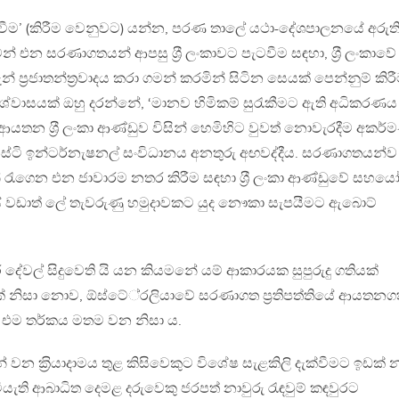
ුවීම’ (කිරීම වෙනුවට) යන්න, පරණ තාලේ යථා-දේශපාලනයේ අරුති
ෙන් එන සරණාගතයන් ආපසු ශ‍්‍රී ලංකාවට පැටවීම සඳහා, ශ‍්‍රී ලංකාවේ
දැන් ප‍්‍රජාතන්ත‍්‍රවාදය කරා ගමන් කරමින් සිටින සෙයක් පෙන්නුම් කි
විශ්වාසයක් ඔහු දරන්නේ, ‘මානව හිමිකම් සුරැකීමට ඇති අධිකරණය
‍රය ආයතන ශ‍්‍රී ලංකා ආණ්ඩුව විසින් හෙමිහිට වුවත් නොවැරදීම අකර්ම
ස්ටි ඉන්ටර්නැෂනල් සංවිධානය අනතුරු අඟවද්දීය. සරණාගතයන්ව
රැගෙන එන ජාවාරම නතර කිරීම සඳහා ශ‍්‍රී ලංකා ආණ්ඩුවේ සහය
 වඩාත් ලේ තැවරුණු හමුදාවකට යුද නෞකා සැපයීමට ඇබොට්
ර දේවල් සිදුවෙති යි යන කියමනේ යම් ආකාරයක සුපුරුදු ගතියක්
් නිසා නොව, ඕස්ටේ‍්‍රලියාවේ සරණාගත ප‍්‍රතිපත්තියේ ආයතන
එම තර්කය මතම වන නිසා ය.
 ක‍්‍රියාදාමය තුළ කිසිවෙකුට විශේෂ සැළකිලි දැක්වීමට ඉඩක් 
ියැති ආබාධිත දෙමළ දරුවෙකු ජරපත් නාවුරු රැඳවුම් කඳවුරට