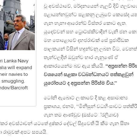
වූ අවස්ථාවේ, මර්දනයෙන් ගැලවී දිවි ගලවා
පළායන්නවුන්ට සළකනු ලැබුවේ කෙසේද ය
ගැන හැනා ආරෙන්ඞ් විස්තර කොට ඇත.
යුදෙව්වන් සහ ට්‍රොට්ස්කිවාදීන් වැනි ජන ක
මහ පොළොවේ දහජරාවක් සේ ප‍්‍රජාපීඩක
පාලකයන් විසින් හඳුන්වනු ලබන විට, වෙනත
තැන්වලදීත් ඔවුන්ව භාර ගැනුණේ ඒ
Sri Lanka Navy
ආකාරයෙන්ම බව ඇය කියයි.
‘‘අප‍්‍රසන්න පිරිස
alia will expand
eir navies to
වශයෙන් සළකා වධබන්ධනයට පත්කළවුන්
 smuggling.
යුරෝපයට ද අප‍්‍රසන්න පිරිස්ම විය.’’
ndov/Barcroft
ටෝනි ඇබොට් ලංකාවේ දී කළ අසාමාන්‍ය
ප‍්‍රකාශය, එනම්, ‘‘මිනිසුන් වධහිංසාවට පත්කිර
ගැන තම ආණ්ඩුව (ඔස්ටේ‍්‍රලියාව)
කර අවස්ථාවන් යටතේ දුෂ්කර දේවල් සිදුවෙති යි කීම ගැන සිතා
 රාමුවක් අපට සපයයි.