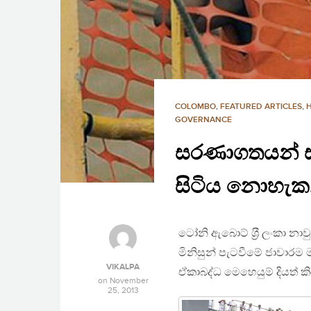
COLOMBO
,
FEATURED ARTICLES
,
GOVERNANCE
සරණාගතයන් ස
සිටිය නොහැක
ටෝනි ඇබොට් ශ‍්‍රී ලංකා න
මිනිසුන් පැටවීමේ ජාවාරම
VIKALPA
ඒකාබද්ධ මෙහෙයුම් දියත් කි
on
November
25, 2013