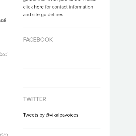
click
here
for contact information
and site guidelines.
පත්
FACEBOOK
ස්තර
TWITTER
Tweets by @vikalpavoices
ේ එන