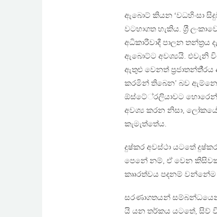
ඇබොට් කියන ‘වධහිංසා සිද
වටහාගත හැකිය. ශ‍්‍රී ලංකාව
අධිකාරීවාදී පාලන තන්ත‍්‍රය 
ඇබොට්ට අවශ්‍යයි. එවැනි 
ඇතුළු වෙනත් ප‍්‍රජාතන්තී‍්
කරමින් තිබෙන’ බව ඇම්නෙ
ඕස්ටේ‍්‍රලියාවට හොරෙන් 
අවශ්‍ය කරන නිසා, ලෝකයේ
කැමැත්තේය.
දුෂ්කර අවස්ථා යටතේ දුෂ්ක
පෙනේ නම්, ඒ වෙන කිසිවක
කෲරත්වය පදනම් වන්නේම 
සරණාගතයන් සම්බන්ධයෙන් වන
යි යන තර්කය යටතේ, සිව් ව