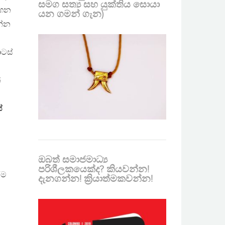
සමග සත්‍ය සහ යුක්තිය සොයා
ගෙන
යන ගමන් ගැන)
න්න
ොටස්
්
්
ඔබත් සමාජමාධ්‍ය
පරිශීලකයෙක්ද? කියවන්න!
ීම
දැනගන්න! ක්‍රියාත්මකවන්න!