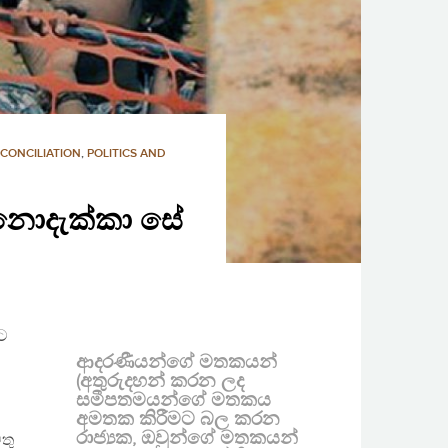
CONCILIATION
,
POLITICS AND
නොදැක්කා සේ
වට
ආදරණීයන්ගේ මතකයන්
(අතුරුදහන් කරන ලද
සමීපතමයන්ගේ මතකය
අමතක කිරීමට බල කරන
රාජ්‍යක, ඔවුන්ගේ මතකයන්
තු