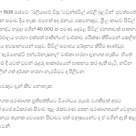
 1938 ඔස්ටේ‍්‍රලියාවේ විසූ ‘ටවුන්ස්විල් ඬේලි බුලටින්’ පුවත්පත
සමාව දිය හැක. එහෙත් අද ඕනෑම කෙනෙකුට, ශ‍්‍රී ලංකාවේ සිවිල්
නද්ධ හමුදා මගින් 40,000 ක පමණ දෙමළ සිවිල් ජනතාවක් ඝාත
ාලය හරහා එක්සත් ජාතීන්ගේ වාර්තාව පරීක්ෂා කිරීමෙන් කෙලින
ධය අවසානයෙන් පසුව, සිවිල් සමාජය මර්දනය කිරීම ආණ්ඩුව
ටි ද, ‘ඇම්නෙස්ටි ඉන්ටර්නැෂනල්’ වාර්තා හරහා දැනගත හැකිය. හිතේ
මේ දී යටත් වූවන් රුදුරු ආකාරයෙන් ඝාතනය කර ඇති සැටි, නවීන
් ගත් දර්ශන හරහා නැරඹීමට ද පිලිවන.
ිවෙකුට දැන් කිව නොහැක.
සහගත සරණාගත ප‍්‍රතිපත්තියට විරෝධය පෑමේ වගකීමක් අපට
ෙක් අපේ අධිකරණ සීමාව තුළ රැකවරණ පතන සරණාගතයන් වෙනුව
 තැනක වෙසෙන පීඩාවට පත් මනුෂ්‍යයන්ට ද ඒ මගින් ඇති ක
වෙනි.