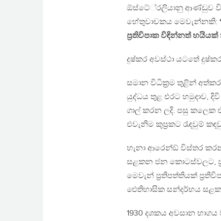
ඕස්ටේ‍්‍රලියානු ආණ්ඩුව වි
හේතුවාචකය මෙවැන්නකි:
ප‍්‍රතිවිපාක විඳින්නත් හයිය
දුෂ්කර අවස්ථා යටතේ දුෂ්ක
සමාන විධික‍්‍රම තුළින් අත්කර
යුද්ධය තුළ එරට හමුදාව, දි
ගාල් කරන ලදි. පසු කලෙක 
එවැනිම කුප‍්‍රකට රැඳවුම් ක
හැනා ආරෙන්ඞ් විස්තර කරන 
සළකන ජන කොටස්වලට, ප‍්‍රජ
මෙවැන් ප‍්‍රතිපත්තියක් ප‍්
ඓතිහාසික සන්දර්භය සළකා 
1930 දශකය අවසාන භාගය වන 