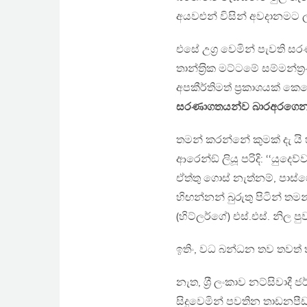
අයවළුන් විසින් අවදානම
එසේ උග‍්‍ර වෙමින් පැවති සරණ
තාන්ත‍්‍රික මට්ටමේ සම්මන්ත
අපකීර්තිමත් ප‍්‍රකාශයක් ක
සරණාගතයන්ව බාරඅරගෙන ඒ
තමන් කරන්නේ කුමක් දැ යි 
ආරෙන්ඞ් ලියූ පරිදි: ‘‘
ඒත්තු ගොස් නැත්නම්, පාස්
හිඟන්නන් බුරුතු පිටින් ත
(හිට්ලර්ගේ) එස්.එස්. නිල පු
ඉතිං, වධ බන්ධන තව තවත් තී
නැත, ශ‍්‍රී ලංකාව නට්සිව
සිදුවෙමින් පවතින තාඩනපීඩ