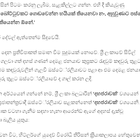
සින් පිටමං කරනු ලැබීම, සැළකිල්ලට ගන්න. එහි දී කියැවුණු
‘බෝට්ටුවකට ගොඩවෙන්න හයියක් තියෙනවා නං, අහුවුණාට පස්
ක් තියෙන්න ඕනේ.’
ර දේවල් ඇත්තෙන්ම සිදුවෙයි.
 දෙන ප‍්‍රතිවිපාකත් සමාන වීම පුදුමයක් නොවේ. ශ‍්‍රී ලංකාවේ සිවිල්
වි ගලවා ගත් දහස් ගණන් දෙමළ ජනයාව කුප‍්‍රකට රැඳවුම් කඳවුරු තුළ
එම කඳවුරුවලින් ගැලවී ඔස්ටේ‍්‍රලියාවට පළා ආ එම දෙමළ ජනය
ඳවුරු තුළට ඔස්ටේ‍්‍රලියාවේ ද ගාල් කරන ලදි.
අර්ථයෙන් ගන්නේ නම්, ශ‍්‍රී ලංකා බලධාරීන්
‘දහජරාවක්’
වශයෙන්
ාතන්ත‍්‍රවාදී ඔස්ටේ‍්‍රලියාව සළකන්නෙත්
‘දහජරාවක්’
වශයෙනි.
‍රතිවිපාක වටහා ගැනීම සඳහා හැනා ආරෙන්ඞ් ඇගේ අදහස් දැක්වූ
බැලිය යුතුය:
විට, හිට්ලර්ගේ යුදෙව් විරෝධී තිරිසන් ක‍්‍රියාකලාපය හේතුවෙන