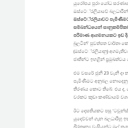
යුරෝපය පුරා යෝධ සරණාගත ර
ඔස්ටේ‍්‍රලියාවේ බලධාරීන
ඔස්ටේ‍්‍රලියාවට පැමිණී
සම්බන්ධයෙන් සානුකම්පික
පරිමාණ ආගමනයකට ඉඩ දි
බුලටින්’ පුවත්පත වාර්ත
(ඔස්ටේ‍්‍රලියානු) අගමැතිව
ජාතීන්ට ඉහළින් ප‍්‍රමුඛත්වය
එම වසරේ ජුනි 23 වැනි දා
පැමිණීමට අනුබල නොදෙනු
තීරණය කොට තිබේ. එය ද, 
වරකට කුඩා කණ්ඩායම් වශය
ඊට දෙසතියකට පසු ‘ටවුන්ස්
යුදෙව්වන් ගැන බලධාරීහූ ඉත
බි‍්‍රතාන්‍ය වැසියන්ට මු