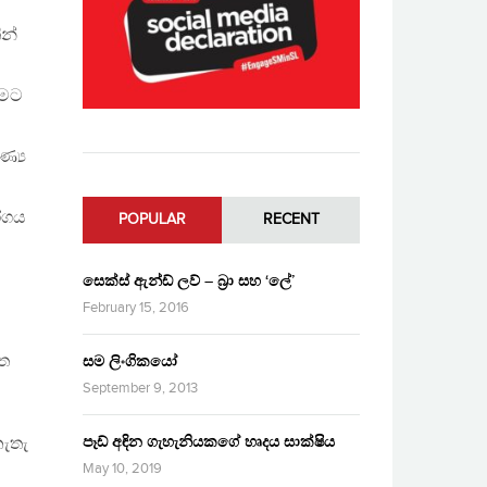
න්
රීමට
ණ්‍ය
ෝගය
POPULAR
RECENT
සෙක්ස් ඇන්ඩ් ලව් – බ්‍රා සහ ‘ලේ’
February 15, 2016
ගත
සම ලිංගිකයෝ
September 9, 2013
පෑඩ් අඳින ගැහැනියකගේ හෘදය සාක්ෂිය
නැතැ
May 10, 2019