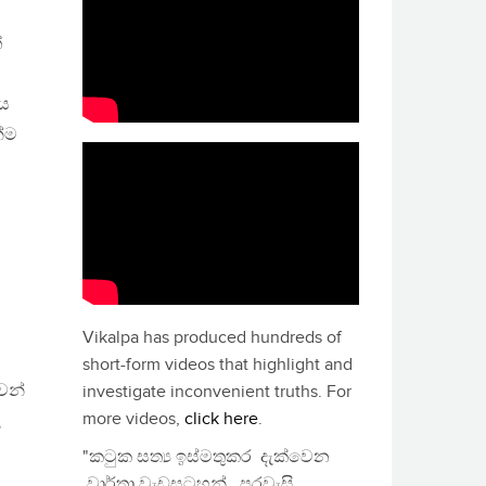
ේ
නය
්ම
Vikalpa has produced hundreds of
short-form videos that highlight and
ෙන්
investigate inconvenient truths. For
more videos,
click here
.
ළ
"කටුක සත්‍ය ඉස්මතුකර දැක්වෙන
වාර්තා වැඩසටහන්, පුරවැසි