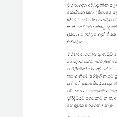
මුහුණදෙන අර්බුදයකින් ප
කොමිෂන් සභා ඉතිහාසය දෙස
කිරීමට පත්කරන ආණ්ඩු පක්
තැන් සෙවීමට පත්කළ ‘උගත්
දක්වා අප අත්දැක ඇති තිත්
තිබියදී ය.
මහින්ද රාජපක්ෂ ආණ්ඩුව ම
තනතුරට පත්වී අවුරුද්දක් ගත
පාර්ලිමේන්තු මන්ත‍්‍රී ජෝ
කර ගැනීමේ අරමුණින් එම ප
යුත් එහි සභාපතිවරයා වුණ
පරීක්ෂණ කොමිසමේ අවසාන 
ප‍්‍රසිද්ධියට පත්කොට නැත. අ
හේතුවක් කරගෙන ද නැත.