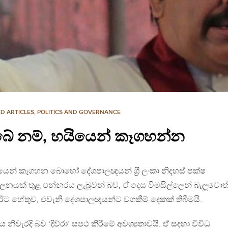
D ARTICLES
,
POLITICS AND GOVERNANCE
බේ නම්, හයියෙන් කෑගහන්න
ියෙන් කෑගහන බොහෝ දේශපාලඥයන් ශ‍්‍රී ලංකා නිදහස් පක්ෂ
නයක් තුළ පන්නරය ලැබූවන් බව, ඒ දෙස විමසිල්ලෙන් බැලූවොත
ට හේතුව, එවැනි දේශපාලඥයන්ට වගකීම් දෙකක් තිබීමයි.
ිවැරදි බව ‘දිව්රා’ සපථ කිරීමේ අවශ්‍යතාවයි. ඒ සඳහා විවිධ