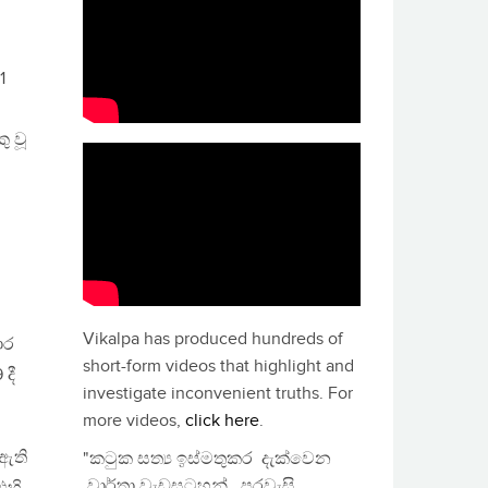
1
ු වූ
Vikalpa has produced hundreds of
ොර
short-form videos that highlight and
දී
investigate inconvenient truths. For
more videos,
click here
.
ඇති
"කටුක සත්‍ය ඉස්මතුකර දැක්වෙන
වාර්තා වැඩසටහන්, පුරවැසි