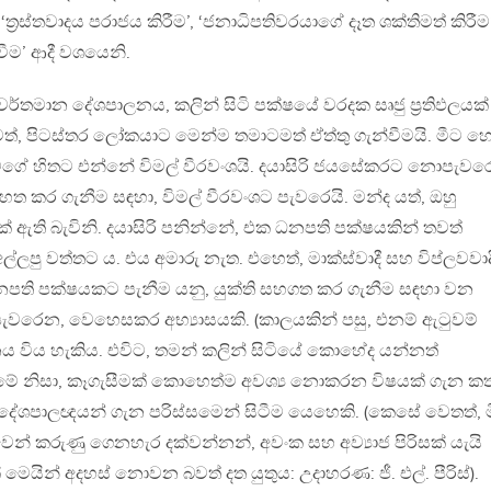
ත‍්‍රස්තවාදය පරාජය කිරීම’, ‘ජනාධිපතිවරයාගේ දෑත ශක්තිමත් කිරීම
දවීම’ ආදී වශයෙනි.
්තමාන දේශපාලනය, කලින් සිටි පක්ෂයේ වරදක සෘජු ප‍්‍රතිඵලයක්
, පිටස්තර ලෝකයාට මෙන්ම තමාටමත් ඒත්තු ගැන්වීමයි. මීට 
 මගේ හිතට එන්නේ විමල් වීරවංශයි. දයාසිරි ජයසේකරට නොපැව
හත කර ගැනීම සඳහා, විමල් වීරවංශට පැවරෙයි. මන්ද යත්, ඔහු
 ඇති බැවිනි. දයාසිරි පනින්නේ, එක ධනපති පක්ෂයකින් තවත්
පු වත්තට ය. එය අමාරු නැත. එහෙත්, මාක්ස්වාදී සහ විප්ලවවාද
ධනපති පක්ෂයකට පැනීම යනු, යුක්ති සහගත කර ගැනීම සඳහා වන
වරෙන, වෙහෙසකර අභ්‍යාසයකි. (කාලයකින් පසු, එනම් ඇටුවම්
ය විය හැකිය. එවිට, තමන් කලින් සිටියේ කොහේද යන්නත්
මේ නිසා, කෑගැසීමක් කොහෙත්ම අවශ්‍ය නොකරන විෂයක් ගැන ක
්බන දේශපාලඥයන් ගැන පරිස්සමෙන් සිටීම යෙහෙකි. (කෙසේ වෙතත්, 
ාවෙන් කරුණු ගෙනහැර දක්වන්නන්, අවංක සහ අව්‍යාජ පිරිසක් යැයි
ෙයින් අදහස් නොවන බවත් දත යුතුය: උදාහරණ: ජී. එල්. පීරිස්).