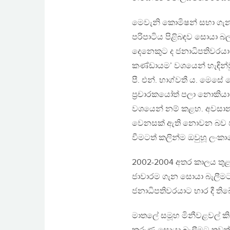
මෙවැනි කොමිෂන් සභා ගැන
පරිපාටිය පිළිබඳව සොයා බල
දෙනෙකුට ද ජනාධිපතිවරයා
කණ්ඩායම’ වශයෙන් හැඳින්වු
පී. එන්. භාග්වතී ය. මෙසේ
ප‍්‍රචාරකයෝත් පලා නොකියා 
වශයෙන් නම් කළහ. අවසානයේ
වෙනසක් ඇති නොවන බව ජනා
වීමටත් කලින්ම ඔවුහූ ලංකා
2002-2004 අතර කාලය තුළ ම
ජාවාරම ගැන සොයා බැලීමට 
ජනාධිපතිවරයාට භාර දී තිබේ
මාතලේ සමූහ මිනීවළවල් ක