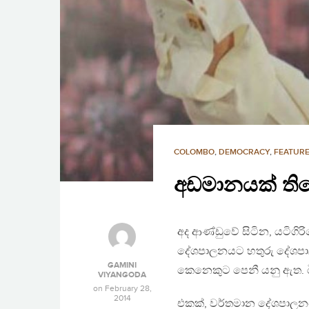
COLOMBO
,
DEMOCRACY
,
FEATURE
අඩමානයක් ති
අද ආණ්ඩුවේ සිටින, යටිගිර
දේශපාලනයට හතුරු දේශපාල
GAMINI
කෙනෙකුට පෙනී යනු ඇත. ඊ
VIYANGODA
on
February 28,
2014
එකක්, වර්තමාන දේශපාලනය න