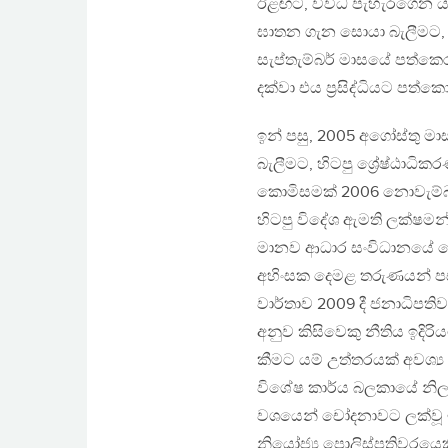
ඊළඟට, විවිධ පැහැරගෙන යාම
ඝාතන ගැන සොයා බැලීමට, 
සැප්තැම්බර් මාසයේ පත්කෙර
දක්වා එය ප‍්‍රසිද්ධියට පත
ඉන් පසු, 2005 අගෝස්තු ම
බැලීමට, හිටපු ශ්‍රේෂ්ඨාධ
කොමිසමක් 2006 නොවැම්බර
හිටපු විදේශ ඇමති ලක්ෂමන් ක
මානව ආධාර සංවිධානයේ සේවය
අහිංසක දෙමළ තරුණයන් පස්
වාර්තාව 2009 දී ජනාධිපතිව
අනුව කිසිවෙකු නීතිය ඉදිර
කීමට යම් උත්තරයක් අවශ්‍ය 
විශේෂ කාර්ය බලකායේ නිල
වශයෙන් චෝදනාවට ලක්වූ ඉහ
නියෝජ්‍ය පොලිස්පතිවරයෙක