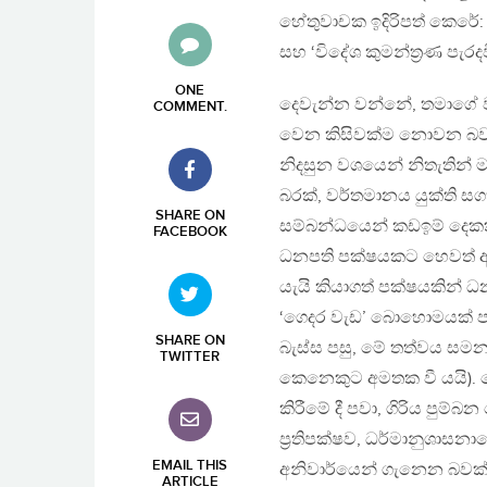
හේතුවාචක ඉදිරිපත් කෙරේ: ‘
සහ ‘විදේශ කුමන්ත‍්‍රණ පැර
ONE
දෙවැන්න වන්නේ, තමාගේ වර
COMMENT
.
වෙන කිසිවක්ම නොවන බවත්
නිදසුන වශයෙන් නිතැතින්
බරක්, වර්තමානය යුක්ති සග
SHARE ON
සම්බන්ධයෙන් කඩඉම් දෙකක්
FACEBOOK
ධනපති පක්ෂයකට හෙවත් අල්ල
යැයි කියාගත් පක්ෂයකින් 
‘ගෙදර වැඩ’ බොහොමයක් පැ
SHARE ON
බැස්ස පසු, මේ තත්වය සමන
TWITTER
කෙනෙකුට අමතක වී යයි). 
කිරීමේ දී පවා, ගිරිය පුම
ප‍්‍රතිපක්ෂව, ධර්මානුශාසන
EMAIL THIS
අනිවාර්යෙන් ගැනෙන බවක් ම
ARTICLE