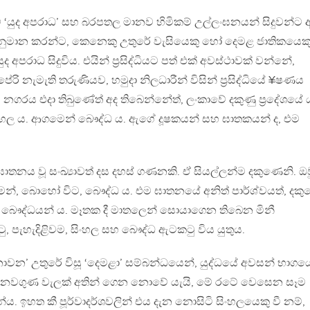
‘යුද අපරාධ’ සහ බරපතල මානව හිමිකම් උල්ලංඝනයන් සිදුවන්ට 
නුමාන කරන්ට, කෙනෙකු උතුරේ වැසියෙකු හෝ දෙමළ ජාතිකයෙක
යුද අපරාධ සිදුවිය. එයින් ප‍්‍රසිද්ධියට පත් එක් අවස්ථාවක් වන්නේ,
 නැමැති තරුණියව, හමුදා නිලධාරීන් විසින් ප‍්‍රසිද්ධියේ ¥ෂණය
ගරය එදා තිබුණේත් අද තිබෙන්නේත්, ලංකාවේ දකුණු ප‍්‍රදේශයේ 
ංහල ය. ආගමෙන් බෞද්ධ ය. ඇගේ දූෂකයන් සහ ඝාතකයන් ද, එම
ාතනය වූ සංඛ්‍යාවත් දස දහස් ගණනකි. ඒ සියල්ලන්ම දකුණෙනි. ඔව
මෙන්, බොහෝ විට, බෞද්ධ ය. එම ඝාතනයේ අනිත් පාර්ශ්වයත්, දක
බෞද්ධයන් ය. මෑතක දී මාතලෙන් සොයාගෙන තිබෙන මිනී
 පැහැදිළිවම, සිංහල සහ බෞද්ධ ඇටකටු විය යුතුය.
නොවන’ උතුරේ විසූ ‘දෙමළා’ සම්බන්ධයෙන්, යුද්ධයේ අවසන් භාගය
ේ, නවගුණ වැලක් අතින් ගෙන නොවේ යැයි, මේ රටේ වෙසෙන සෑම
ේය. ඉහත කී පූර්වාදර්ශවලින් එය දැන නොසිටි සිංහලයෙකු වී නම්,