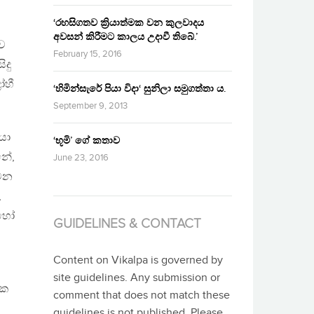
‘රහසිගතව ක්‍රියාත්මක වන කුලවාදය
අවසන් කිරීමට කාලය උදාවී තිබේ.’
ව
February 15, 2016
ිදු
ෝහී
‘හිමින්සැරේ පියා විදා‘ සුනිලා සමුගත්තා ය.
September 9, 2013
යා
‘භූමි’ ගේ කතාව
නේ,
June 23, 2016
ුවන
,
 හෝ
GUIDELINES & CONTACT
Content on Vikalpa is governed by
site guidelines. Any submission or
යක
comment that does not match these
guidelines is not published. Please