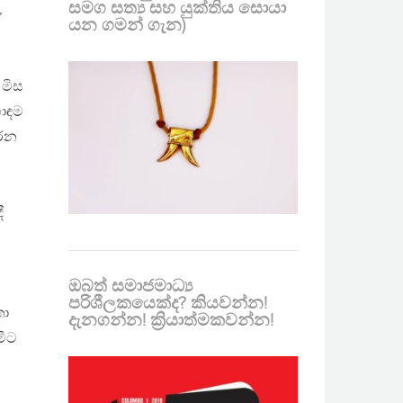
සමග සත්‍ය සහ යුක්තිය සොයා
’
යන ගමන් ගැන)
 මිස
හොඳම
රෙන
ී
ඔබත් සමාජමාධ්‍ය
පරිශීලකයෙක්ද? කියවන්න!
තා
දැනගන්න! ක්‍රියාත්මකවන්න!
මීට