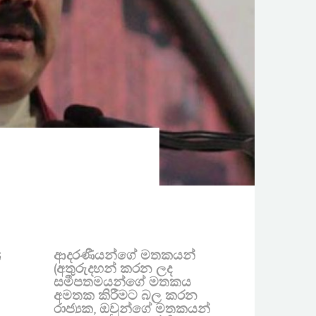
ආදරණීයන්ගේ මතකයන්
්
(අතුරුදහන් කරන ලද
සමීපතමයන්ගේ මතකය
අමතක කිරීමට බල කරන
රාජ්‍යක, ඔවුන්ගේ මතකයන්