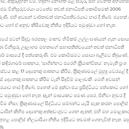
්, අතුරුදහන් වීම්, හඳුනා නොගත් මළ සිරුරු සහ වෙනත් අභිරහස්
එම විනිසුරුවරයා යටතේම තවත් ජනාධිපති කොමිසමක් 2006
ුණි. එහි අවසන් වාර්තාවත් ජනාධිපතිවරයාට භාර දී තිබේ. එහෙත්
්කොට හෝ ඒ අනුව කිසිවෙකු නීතිය ඉදිරියට පමුණුවා හෝ නැත.
ාසයේ පටන් සිදුවූ බරපතල මානව හිමිකම් උල්ලංඝණයන් ගැන සොය
ිකරණ විනිසුරු උදලාගම මහතාගේ සභාපතිත්වයෙන් තවත් ජනාධිපති
් මාසයේ දී පත්කෙරුණි. එම කොමිසමට සොයා බැලීමට තිබුණේ,
දිරගාමර් ඝාතනය, ‘සාගින්නට එරෙහි ක‍්‍රියාන්විතය’ නැමැති ප‍්‍රංශ
 කළ 17 දෙනෙකු ඝාතනය කිරීම, ත‍්‍රිකුණාමලේ මුහුදු වෙරළේ දී
 දෙනෙකු ඝාතනය කිරීම වැනි සිදුවීම් මාලාවකි. මෙහි අවසන්
රයාට භාර දී තිබේ, එහෙත් මේ දක්වා එය ප‍්‍රසිද්ධියට පත්කොට හෝ
ියට පමුණුවා හෝ නැත. (දැන් මාසයකට පමණ පෙර, ජිනීවා නුවර දී
වීම නිසා, ත‍්‍රිකුණාමලේ සිද්ධියට සම්බන්ධ යැයි සැක කරන පොලිස්
ධාරීන් කිහිප දෙනෙකු අත්අඩංගුවට ගෙන ඇතත්, එහි මහ මොළකා
ළ පොලිස් නිලධාරියා නීතිය ඉදිරියට තවමත් ගෙනැවිත් නැත. ඔහ
ි).