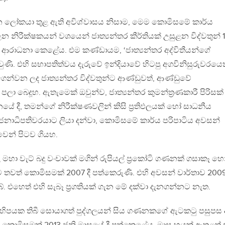
 ලෝකයා තුළ ඇති අවිශ්වාසය නිසාම, මෙම කොමිසමේ කාර්ය
න නිරීක්ෂකයන් වශයෙන් ජාත්‍යන්තර කීර්තියක් උසුළන විද්වතුන් 1
 ආරාධනා කෙළේය. එම කණ්ඩායම, ‘ජාත්‍යන්තර අද්විතීයන්ගේ
ණි. එහි සභාපතිත්වය දැරුවේ ඉන්දියාවේ හිටපු අගවිනිසුරුවරයෙක
 ගෙන්වන ලද ජාත්‍යන්තර විද්වතුන්ට ආණ්ඩුවත්, ආණ්ඩුවේ
පලා බෙදූහ. ඇතැමෙක් ඔවුන්ව, ජාත්‍යන්තර කුමන්ත‍්‍රණකාරී පිරිසක්
 දී, තමන්ගේ නිරීක්ෂණවලින් කිසි ප‍්‍රතිඵලයක් හෝ සාධනීය
ධිපතිවරයාට ලියා දන්වා, කොමිසමේ කාර්ය පරිපාටිය අවසන්
වෙන් පිටව ගියහ.
හා වැට් බදු වංචාවක් මගින් රුපියල් ප‍්‍රකෝටි ගණනක් ගසාකෑ හ
තවත් කොමිසමක් 2007 දී පත්කෙරුණි. එහි අවසන් වාර්තාව 2009 
. එහෙත් එහි සැබෑ ප‍්‍රගතියක් ගැන මේ දක්වා දැනගන්නට නැත.
ිහිපයක තිබී සොයාගත් පුද්ගලයන් සිය ගණනකගේ ඇටකටු පසුපස 