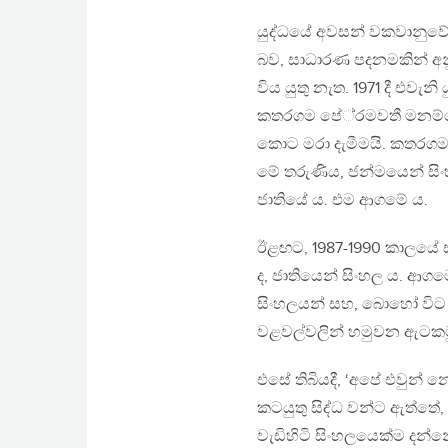
යුද්ධයේ අවසන් වකවානුවේ 
බව, සාධාරණ පදනමකින් අ
විය යුතු නැත. 1971 දී එවැනි 
කතරගම පේ‍්‍රමවතී මනම්පේරි
කොට මරා දැමීමයි. කතරගම න
මේ තරුණිය, ජන්මයෙන් සි
ජාතියේ ය. එම ආගමේ ය.
ඊළඟට, 1987-1990 කාලයේ ඝ
ද, ජාතියෙන් සිංහල ය. ආග
සිංහලයන් සහ, බොහෝ විට 
වළවල්වලින් හමුවන ඇටකටු,
එසේ තිබියදී, ‘අපේ එවුන් 
කටයුතු සිද්ධ වන්ට ඇත්ත
වැඩිහිටි සිංහලයෙක්ම දන්න