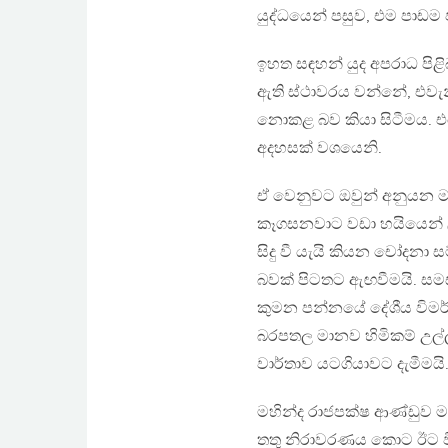
යුද්ධයෙන් පසුව, එම පාඩම ප
ඉහත සඳහන් යුද අපරාධ පිළ
ඇති ස්ථාවරය වන්නේ, එවැන
නොකළ බව කියා සිටීමය. එ
අදහසක් වශයෙනි.
ඒ වෙනුවට ඔවුන් අනුයන මා
කෑගසනවාට වඩා හයියෙන් ල
සිදු වී යැයි කියන චෝදන
බවක් පිටතට ඇඟවීමයි. සමස්ත 
කුමන පන්නයේ දේශීය විමර්
බරපතල මානව හිමිකම් උල්ල
වාර්තාව යටගියාවට දැමීමයි
මහින්ද රාජපක්ෂ ආණ්ඩුව 
තතු නිරාවරණය කොට ඊට වි