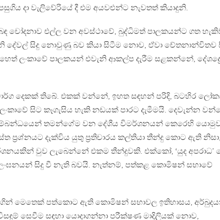
සුගිය දා වැලිවේරියේ දී එම අයවළුන්ට නැවතත් කියාදුනි.
ිබඳ චෝදනාව එල්ල වන අවස්ථාවේ, බුද්ධිමත් පාලකයන්ට ගත හැකි
ි දේවල් සිදු නොවුණු බව කියා සිටීම නොව, ඒවා චේතනාන්විතව ස
හෙත් ලංකාවේ පාලකයන් එවැනි ආකල්ප දැරීම සළකන්නේ, දේශද්‍ර
ර්ග දෙකක් තිබේ. එකක් වන්නේ, ඉහත සඳහන් පරිදි, බටහිර ලෝක
ංකාවේ සිට කෑගැසිය හැකි නඩයක් පාරට දැමීමයි. දෙවැන්න වන්
ා සම්බන්ධයෙන් තමන්ගේම වන දේශීය විමර්ශනයන් කෙරෙහි යොම
ප‍්‍රශ්නයට දැක්විය යුතු ප‍්‍රතිචාරය කල්තියා තීන්දු කොට ඇති නිසා
ශනයකින් වුව ලැබෙන්නේ එකම තීන්දුවකි. එක්කෝ, ‘යුද අපරාධ’
ංඝනයන් සිදු වී නැති බවයි. නැත්නම්, පත්කළ කොමිෂන් සභාවේ
.
මගින් මෙතෙක් පත්කොට ඇති කොමිෂන් සභාවල ඉතිහාසය, අර්බුද
සඳුම් සෙවීම සඳහා යොදාගන්නා පරීක්ෂණ මාදිලියක් නොව,