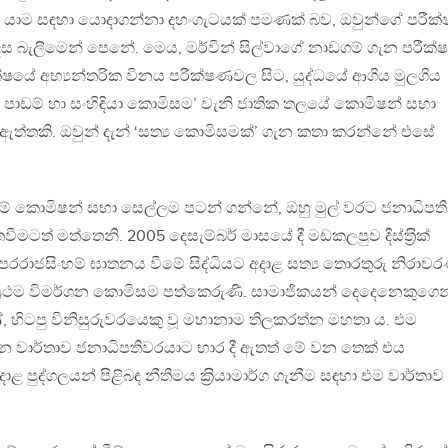
ලා යාම සඳහා යොදාගන්නා දහංගැටයක් පමණක් බව, ඔවුන්ගේ පරීක
 බැලීමෙන් පෙනේ. මෙය, මර්වින් සිල්වාගේ නාඩගම් ගැන පරීක්ෂ
ෂයේ අභ්‍යන්තරික විනය පරීක්ෂණවල සිට, යුද්ධයේ ආගිය මුලගිය
 පාඩම් හා සංහිඳියා කොමිසම’ වැනි ජාතික තලයේ කොමිෂන් සභා
ත ඇත්තකි. ඔවුන් දැන් ‘සත්‍ය කොමිසමක්’ ගැන කතා කරන්නේ එසේ
ේ කොමිෂන් සභා සෙල්ලම පටන් ගන්නේ, ඔහු මුල් වරට ජනාධිපති
වීමටත් මත්තෙනි. 2005 දෙසැම්බර් මාසයේ දී මඩකලපුව දිස්ත‍්‍රික්
සප් පරරාජසිංහම් ඝාතනය වීමේ සිද්ධියට අදාළ සත්‍ය තොරතුරු නිරා
‍්‍රථම විමර්ශන කොමිසම පත්කෙරුණි. සාමාජිකයන් දෙදෙනෙකුගෙන
ේ, හිටපු විනිසුරුවරයෙකු වූ මහානාම තිලකරත්න මහතා ය. එම
වාර්තාව ජනාධිපතිවරයාට භාර දී ඇතත් මේ වන තෙක් එය
දාළ පුද්ගලයන් පිළිබඳ නීතිමය ක‍්‍රියාමාර්ග ගැනීම සඳහා එම වාර්තාව