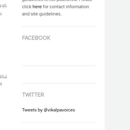
්ෂණ
click
here
for contact information
ා
and site guidelines.
FACEBOOK
වරණය
්
TWITTER
Tweets by @vikalpavoices