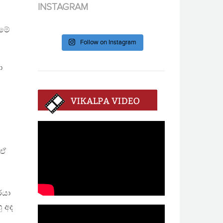
INSTAGRAM
 මේ
Follow on Instagram
ා
 ඒ
රයා
ු අද