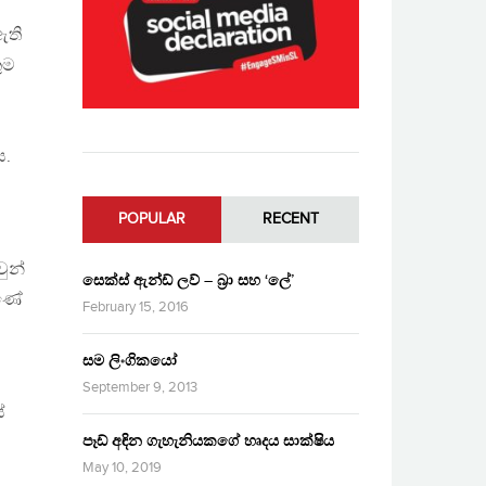
ඇති
ුම
ය.
POPULAR
RECENT
ුන්
සෙක්ස් ඇන්ඩ් ලව් – බ්‍රා සහ ‘ලේ’
ුණේ
February 15, 2016
සම ලිංගිකයෝ
September 9, 2013
ේ
පෑඩ් අඳින ගැහැනියකගේ හෘදය සාක්ෂිය
May 10, 2019