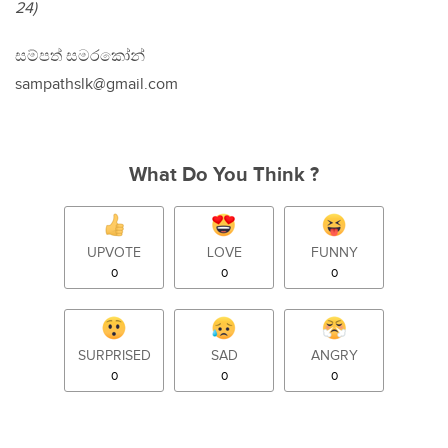
24)
සම්පත් සමරකෝන්
sampathslk@gmail.com
What Do You Think ?
UPVOTE
LOVE
FUNNY
0
0
0
SURPRISED
SAD
ANGRY
0
0
0