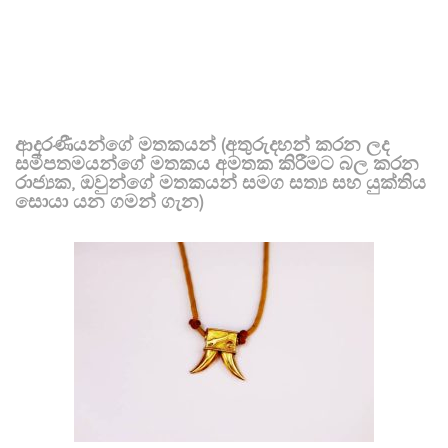
ආදරණීයන්ගේ මතකයන් (අතුරුදහන් කරන ලද
සමීපතමයන්ගේ මතකය අමතක කිරීමට බල කරන
රාජ්‍යක, ඔවුන්ගේ මතකයන් සමග සත්‍ය සහ යුක්තිය
සොයා යන ගමන් ගැන)