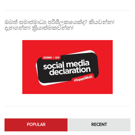
ඔබත් සමාජමාධ්‍ය පරිශීලකයෙක්ද? කියවන්න!
දැනගන්න! ක්‍රියාත්මකවන්න!
POPULAR
RECENT