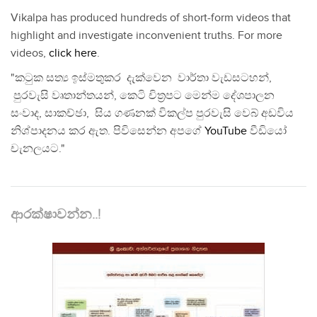
Vikalpa has produced hundreds of short-form videos that
highlight and investigate inconvenient truths. For more
videos,
click here
.
"කටුක සත්‍ය ඉස්මතුකර දැක්වෙන වාර්තා වැඩසටහන්,
පුරවැසි වෘතාන්තයන්, කෙටි චිත්‍රපට මෙන්ම දේශපාලන
සංවාද, සාකච්ඡා, සිය ගණනක් විකල්ප පුරවැසි වෙබ් අඩවිය
නිශ්පාදනය කර ඇත. පිවිසෙන්න අපගේ
YouTube
වීඩියෝ
චැනලයට."
ආරක්ෂාවන්න..!