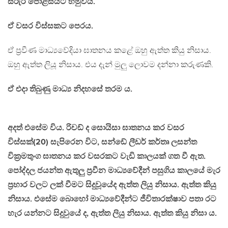
සිරුර පොළිසියට හමුවිය.
ඒ වසර විස්සකට පෙරය.
ඒ ප්‍රවීණ මාධ්‍යවේදියා ඝාතනය කළේ ඔහු ඇත්ත කියු නිසාය.
ඔහු ඇත්ත ලියූ නිසාය. එය දැන් මුලු ලොවම දන්නා කරුණකි.
ඒ එදා තිබුණු මාධ්‍ය නිදහසේ තරම ය.
අදත් එසේම විය. රිචඩ් ද සොයිසා ඝාතනය කර වසර
විස්සක්(20) සැපිරෙන විට, සන්ඩේ ලීඩර් කර්තෘ ලසන්ත
වික්‍රමතුංග ඝාතනය කර වසරකට වැඩි කාලයක් ගත වී ඇත.
පෝද්දල ජයන්ත ඇතුලු ප්‍රවීන මාධ්‍යවේදීන් පසුගිය කාලයේ මැර
ප්‍රහාර වලට ලක් වීමට සිදුවූයේද ඇත්ත ලියු නිසාය. ඇත්ත කියු
නිසාය. එසේම බොහෝ මාධ්‍යවේදීන්ට ජීවිතාරක්ෂාව පතා රට
හැර යන්නට සිදුවුයේ ද, ඇත්ත ලියු නිසාය. ඇත්ත කියු නිසා ය.