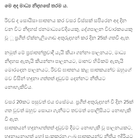
මෙ අද මාධ්‍ය නිදහසේ තරම ය.
රිචඩ් ද සොයිසා ඝාතනය කර වසර විස්සක් සපිරෙන අද දින
වන විට නිදහස් ජනමාධ්‍යවේදියෙකු, දේශපාලන විචාරකයෙකු
වූ ූ ප්‍රගීත් ඒක්නැලිගොඩ අතුරුදහන් කර දින 25ක් ගතවී ඇත.
නමුත් මේ ප්‍රජාතන්ත්‍රවාදී යැයි කියා ගන්නා පාලනයට, මාධ්‍ය
නිදහස ඇතැයි කියන්නා පාලනයට, මානව හිමිකම් ඇතැයි
මොරදෙන පාලනයට, රිචඩ් ඝාතනය කළ ඝාතකයන්ව ඔහුගේ
මව විසින් හඳුනා ගත්තත් දඩුවම් දෙන්නට නීතියට
නොහැකිවිය.
වසර 20කට පසුවත් එය එසේමය. ප්‍රගීත් අතුරුදහන් වී දින 25ක්
ගත වුවත් ඔහුව සොයා ගැනීමට තවමත් පොලීසියට නොහැකි
වී ඇත.
ඝාතකයන් හඳුනාගත්තත් දඩුවම් දීමට නොහැකි වූ පාලනයකට,
හඳුනානොගත් හෝ සැකකරනු ලැබූ ඝාතකයන්ව නීතිය ඉදිරියට