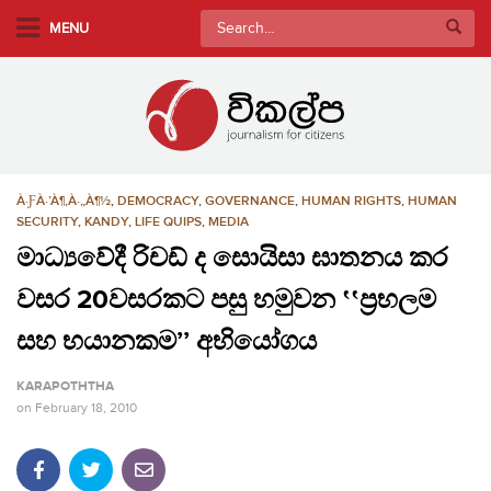
S
Search
MENU
k
for:
i
p
t
o
m
À·ƑÀ·’À¶‚À·„À¶½
,
DEMOCRACY
,
GOVERNANCE
,
HUMAN RIGHTS
,
HUMAN
a
SECURITY
,
KANDY
,
LIFE QUIPS
,
MEDIA
i
මාධ්‍යවේදී රිචඩ් ද සොයිසා ඝාතනය කර
n
c
වසර 20වසරකට පසු හමුවන ‛‛ප්‍රභලම
o
සහ භයානකම’’ අභියෝගය
n
t
KARAPOTHTHA
e
on
February 18, 2010
n
t