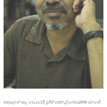
අතුරුදහන් කළ මාධ්‍යවේදී ප්‍රගීත් එක්නැළිගොඩ
(2010 ජනවාරි