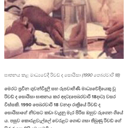
ඝාතනය කළ මාධ්‍යවේදී රිචඩ් ද සොයිසා
(1990 පෙබරවාරි 18)
මෙරට ප්‍රවීන ගුවන්විදුලි සහ රූපවාහිණි මාධ්‍යවේදියෙකු වූ
රිචඩ් ද සොයිසා ඝාතනය කර අදට(පෙබරවාරි 18දාට) වසර
විස්සකි. 1990 පෙබරවාරි 18 වනදා රාත්‍රියේ රිචඩ් ද
සොයිසාගේ නිවසට කඩා වැදුනු මැර පිරිස ඔහුව රුගෙන ගියේ
ය. පසුව කොරළවැල්ලේ වෙරළට ගොඩ ගසා තිබුණු රිචඩ් ගේ