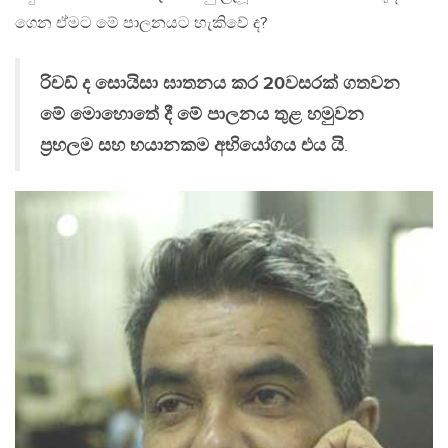
ගෙන ඒමට මේ පාලනයට හැකිවේ ද?
රිචඩ් ද සොයිසා ඝාතනය කර 20වසරක් ගතවන
මේ මොහොතේ දී මේ පාලනය තුළ හමුවන
ප්‍රභලම සහ භයානකම අභියෝගය එය යි
.