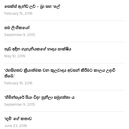
සෙක්ස් ඇන්ඩ් ලව් – බ්‍රා සහ ‘ලේ’
February 15, 2016
සම ලිංගිකයෝ
September 9, 2013
පෑඩ් අඳින ගැහැනියකගේ හෘදය සාක්ෂිය
May 10, 2019
‘රහසිගතව ක්‍රියාත්මක වන කුලවාදය අවසන් කිරීමට කාලය උදාවී
තිබේ.’
February 15, 2016
‘හිමින්සැරේ පියා විදා‘ සුනිලා සමුගත්තා ය.
September 9, 2013
‘භූමි’ ගේ කතාව
June 23, 2016