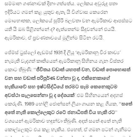
සම්මාන ගණනාවක් දිනා ගත්තේය. ලෝකය අවුරුදු පතා
ඉදිරියට ගමන් කළ යුතුව ඇතැ යි විශ්වාස කෙරෙන
මොහොතක, ලෝකයේ සුපිරි බලවතා වන ඇමරිකාව ආපස්සට
යති යි ඔබ පිළිගන්නේ ද? ඇත්තෙන්ම සිදුවන්නේ එයයි.
ඇමරිකාව, ඒ ප‍්‍රවණතාවයේ මුලින්ම සිටින රටයි.
ජේම්ස් ට‍්‍රස්ලෝ ඇඩම්ස් 1931 දී ලියූ ‘ඇමරිකානු වීර කාව්‍ය’
නැමැති වැදගත් කෘතියෙන් ඇමරිකානු සිහිනය ගැන විස්තර
කොට තිබුණි: ‘‘
ජීවිතය වඩාත් යහපත් වන, වඩාත් පොහොසත්
වන සහ වඩාත් පරිපූර්ණ වන්නා වූ ද, එකිනෙකාගේ
හැකියාවේ සහ ඉෂ්ටසිද්ධියේ තරමට සෑම කෙනෙකුටම
අවස්ථා සැලසෙන්නා වූ ද දේශයක්
’ එම සිහිනයෙන් අදහස්
කෙරුණි. 1989 හෝලි ජොන්සන් ලියා ගායන කළ ගීයක, ‘‘
සතේ
අතේ නැති කොල්ලෙකුට රටේ ජනාධිපති විය හැකි රට
’’
වශයෙන් ඇමරිකාව හඳුන්වා තිබුණි. අදත් සතේ අතේ නැති
කොල්ලෙකුට එය කළ හැකිය. එහෙත්, ඒ ගමන පටන් ගැනීමට