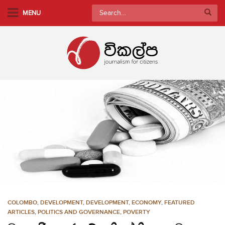
S
Search
MENU
k
for:
i
p
t
o
m
a
i
n
c
o
n
t
e
n
COLOMBO
,
DEVELOPMENT
,
DEVELOPMENT, ECONOMY
,
FEATURED
t
ARTICLES
,
POLITICS AND GOVERNANCE
,
POVERTY