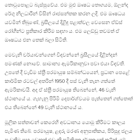
තොටුපොළට බැස්සුවේය. එම මුළු ඖෂධ තොගයම, ඕලන්ද
රේගු නිලධාරීන් විසින් රාජසන්තක කරන ලදි. එම ඖෂධය
යවමින් තිබුණේ, බ‍්‍රසීලයේ දිළිඳු පළාත්වල වෙසෙන ඒඞ්ස්
රෝගීන්ට ප‍්‍රතිකාර කිරීම සඳහා ය. එම ලෙඞ්ඩු තවමත් ඒ
ඖෂධය එන තෙක් බලා සිටිති.
මෙවැනි චර්යාවන්ගෙන් විඳවන්නේ බ‍්‍රසීලයේ දිළින්දන්
පමණක් නොවේ. සාමාන්‍ය ඇමරිකානුවා පවා එයා විඳවති.
උපතේ දී වැඩිම ස්ත‍්‍රී පරමායුෂ සම්බන්ධයෙන්, ප‍්‍රධාන පෙළේ
කාර්මික රටවල් අතරින් 1950 දී පස් වැනි තැන ගත්තේ
ඇමරිකාවයි. අද ඒ ස්ත‍්‍රී පරමායුෂ තිබෙන්නේ, 46 වැනි
ස්ථානයේ ය. ගැහැනු පිරිමි දෙපාර්ශ්වයම පැත්තෙන් ගත්තොත්
එය තිබෙන්නේ 49 වැනි ස්ථානයේ ය.
මූලික සත්තාවන් කෙරෙහි අවධානය යොමු කිරීමට කාලය
පැමිණ තිබේ. පරමායුෂ, ළදරු මරණ අනුපාතිකය, පිරිසුදු ජලය