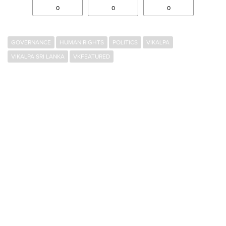
0
0
0
GOVERNANCE
HUMAN RIGHTS
POLITICS
VIKALPA
VIKALPA SRI LANKA
VKFEATURED