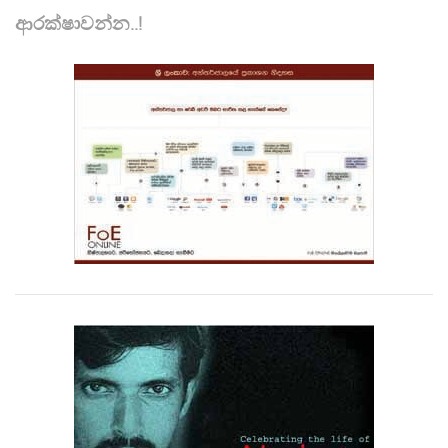
ආරක්ෂාවන්න..!