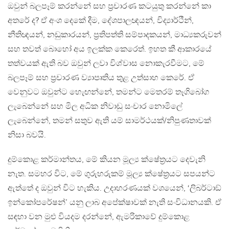
ඔවුන් බලපෑම් කරන්නේ සහ ප‍්‍රචාරණ කටයුතු කරන්නේ කා
අතරේ ද? ඒ අංශ දෙකේ දීම, දේශපාලඥයන්, විද්‍යාර්ථීන්,
නීතිඥයන්, නඩුකාරයන්, ප‍්‍රතිපත්ති සම්පාදකයන්, මාධ්‍යකරුවන්
සහ තවත් බොහෝ අය ඉලක්ක කෙරෙත්. ඉහත කී ආකාරයේ
තත්වයක් ඇති බව ඔවුන් ලවා විශ්වාස නොකැරවීමට, මේ
බලපෑම් සහ ප‍්‍රචාරණ ව්‍යාපෘතිය තුළ උත්සාහ කෙරේ. ඒ
වෙනුවට ඔවුන්ට හැෙඟන්නේ, තමන්ට මෙතරම් තෑගිබෝග
ලැබෙන්නේ සහ මිල අධික නිවාඩු සංචාර නොමිලේ
ලැබෙන්නේ, තමන් සතුව ඇති යම් සාමර්ථයක්/නිපුණතාවක්
නිසා බවයි.
දුම්කොළ කර්මාන්තය, මේ කියන මූල්‍ය ක්ෂේත‍්‍රයට දෙවැනි
නැත. සමහර විට, මේ ගුරුහරුකම් මූල්‍ය ක්ෂේත‍්‍රයට සපයන්ට
ඇත්තේ ද ඔවුන් විට හැකිය. උදාහරණයක් වශයෙන්, ‘ලිබර්ටාඞ්
ඉන්කෝපරේෂන්’ යනු ලාබ අපේක්ෂාවක් නැති සංවිධානයකි. ඒ
සඳහා වන මුළු වියදම දරන්නේ, ඇමරිකාවේ දුම්කොළ