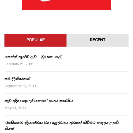
POPULAR
RECENT
සෙක්ස් ඇන්ඩ් ලව් – බ්‍රා සහ ‘ලේ’
February 15, 2016
සම ලිංගිකයෝ
September 9, 2013
පෑඩ් අඳින ගැහැනියකගේ හෘදය සාක්ෂිය
May 10, 2019
‘රහසිගතව ක්‍රියාත්මක වන කුලවාදය අවසන් කිරීමට කාලය උදාවී
තිබේ.’