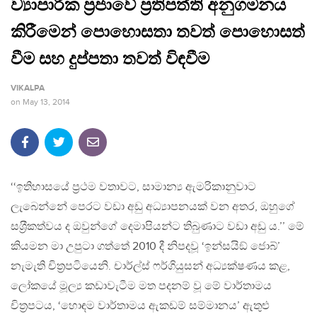
ව්‍යාපාරික ප‍්‍රජාවේ ප‍්‍රතිපත්ති අනුගමනය
කිරීමෙන් පොහොසතා තවත් පොහොසත්
වීම සහ දුප්පතා තවත් විඳවීම
VIKALPA
on
May 13, 2014
‘‘ඉතිහාසයේ ප‍්‍රථම වතාවට, සාමාන්‍ය ඇමරිකානුවාට
ලැබෙන්නේ පෙරට වඩා අඩු අධ්‍යාපනයක් වන අතර, ඔහුගේ
සශ‍්‍රීකත්වය ද ඔවුන්ගේ දෙමාපියන්ට තිබුණාට වඩා අඩු ය.’’ මේ
කියමන මා උපුටා ගත්තේ 2010 දී නිපදවූ ‘ඉන්සයිඞ් ජොබ්’
නැමැති චිත‍්‍රපටියෙනි. චාර්ල්ස් ෆර්ගියුසන් අධ්‍යක්ෂණය කළ,
ලෝකයේ මූල්‍ය කඩාවැටීම මත පදනම් වූ මේ වාර්තාමය
චිත‍්‍රපටය, ‘හොඳම වාර්තාමය ඇකඩම් සම්මානය’ ඇතුළු