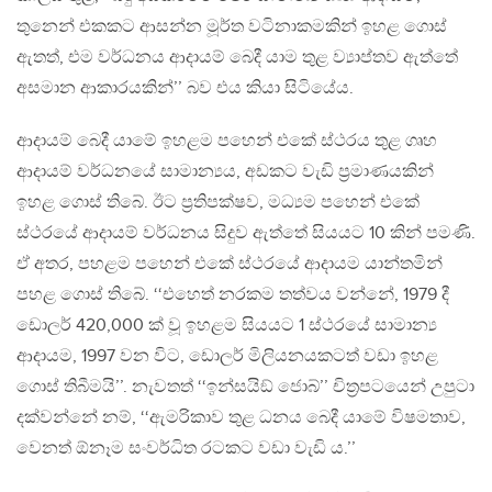
තුනෙන් එකකට ආසන්න මූර්ත වටිනාකමකින් ඉහළ ගොස්
ඇතත්, එම වර්ධනය ආදායම් බෙදී යාම තුළ ව්‍යාප්තව ඇත්තේ
අසමාන ආකාරයකින්’’ බව එය කියා සිටියේය.
ආදායම් බෙදී යාමේ ඉහළම පහෙන් එකේ ස්ථරය තුළ ගෘහ
ආදායම් වර්ධනයේ සාමාන්‍යය, අඩකට වැඩි ප‍්‍රමාණයකින්
ඉහළ ගොස් තිබේ. ඊට ප‍්‍රතිපක්ෂව, මධ්‍යම පහෙන් එකේ
ස්ථරයේ ආදායම් වර්ධනය සිදුව ඇත්තේ සියයට 10 කින් පමණි.
ඒ අතර, පහළම පහෙන් එකේ ස්ථරයේ ආදායම යාන්තමින්
පහළ ගොස් තිබේ. ‘‘එහෙත් නරකම තත්වය වන්නේ, 1979 දී
ඩොලර් 420,000 ක් වූ ඉහළම සියයට 1 ස්ථරයේ සාමාන්‍ය
ආදායම, 1997 වන විට, ඩොලර් මිලියනයකටත් වඩා ඉහළ
ගොස් තිබීමයි’’. නැවතත් ‘‘ඉන්සයිඞ් ජොබ්’’ චිත‍්‍රපටයෙන් උපුටා
දක්වන්නේ නම්, ‘‘ඇමරිකාව තුළ ධනය බෙදී යාමේ විෂමතාව,
වෙනත් ඕනෑම සංවර්ධිත රටකට වඩා වැඩි ය.’’