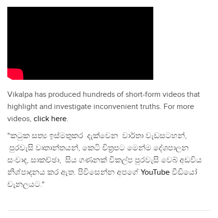
Vikalpa has produced hundreds of short-form videos that
highlight and investigate inconvenient truths. For more
videos,
click here
.
"කටුක සත්‍ය ඉස්මතුකර දැක්වෙන වාර්තා වැඩසටහන්,
පුරවැසි වෘතාන්තයන්, කෙටි චිත්‍රපට මෙන්ම දේශපාලන
සංවාද, සාකච්ඡා, සිය ගණනක් විකල්ප පුරවැසි වෙබ් අඩවිය
නිශ්පාදනය කර ඇත. පිවිසෙන්න අපගේ
YouTube
වීඩියෝ
චැනලයට."