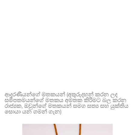
ආදරණීයන්ගේ මතකයන් (අතුරුදහන් කරන ලද
සමීපතමයන්ගේ මතකය අමතක කිරීමට බල කරන
රාජ්‍යක, ඔවුන්ගේ මතකයන් සමග සත්‍ය සහ යුක්තිය
සොයා යන ගමන් ගැන)