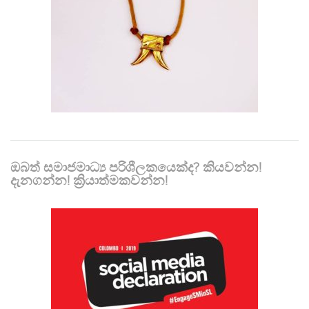
ඔබත් සමාජමාධ්‍ය පරිශීලකයෙක්ද? කියවන්න!
දැනගන්න! ක්‍රියාත්මකවන්න!