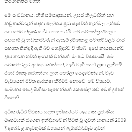
කර්මාන්තය මගිනි.
මේ සංවිධානය, නීති සම්පාදකයන්, උසස් නිලධාරීන් සහ
නඩුකාරවරුන් සඳහා ලෝකය පුරා සැපවත් තැන්වල උත්සව
සහ සම්මන්ත‍්‍රණ සංවිධානය කරයි. මේ සම්මන්ත‍්‍රණවලට
සහභාගී වු නඩුකාරවරුන් ඇතැම් දුම්කොළ සමාගම්වලට වාසි
සහගත තීන්දු දී ඇති බව හෙළිදරව් වී තිබේ. අපේ නායකයන්ව
දූෂ්‍ය කරන තවත් අංශයක් වන්නේ, ඖෂධ ව්‍යාපායයි. මේ
සමාගම්වලට අවශ්‍ය කරන්නේ, වැඩි වැඩියෙන් ලාභ ලැබීමයි.
එසේ එකතු කරගන්නා ලාභ පෙරලා යෙදවෙන්නේ, වැඩි
වැඩියෙන් ජීවිත ආරක්ෂා කිරීමට නොවේ. මේ චිත‍්‍රයට,
සාමාන්‍ය පොදු මිනිසා පෑහෙන්නේ කෙසේද? තව තවත් දුප්පත්
වීමෙනි.
අධික රුධිර පීඩනය සඳහා ප‍්‍රතිකාරයට ගැනෙන ප‍්‍රජාණීය
ඖෂධයක් රැගෙන ඉන්දියාවෙන් පිටත් වූ ගුවන් යානයක් 2009
දී අතරමැද නැවතුමක් වශයෙන් ඇම්ස්ටර්ඩෑම් ගුවන්