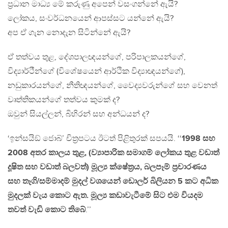
ප‍්‍රධාන මාධ්‍ය මේ කරුණු අපෙන් වසංගන්නේ ඇයි?
ලෝකය, සංවර්ධනයෙන් ආපස්සට යන්නේ ඇයි?
අප ඒ ගැන නොදැන සිටින්නේ ඇයි?
ඒ තත්වය තුළ, දේශපාලඥයන්ගේ, පරිපාලකයන්ගේ,
විද්‍යාර්ථීන්ගේ (විශේෂයෙන් ආර්ථික විද්‍යාඥයන්ගේ),
නඩුකාරයන්ගේ, නීතිඥයන්ගේ, වෛද්‍යවරුන්ගේ සහ වෙනත්
වෘත්තිකයන්ගේ තත්වය කුමක් ද?
ඔවුන් සියල්ලන්, බිහිරන් සහ අන්ධයන් ද?
‘ඉන්සයිඞ් ජොබ්’ චිත‍්‍රපටය ඊටත් පිළිතුරක් සපයයි. ‘‘
1998 සහ
2008 අතර කාලය තුළ, (ව්‍යාපාරික සමාගම් ලෝකය තුළ වඩාත්
දූෂිත සහ වඩාත් බලවත්) මූල්‍ය ක්ෂේත‍්‍රය, බලපෑම් ප‍්‍රචාරණය
සහ තෑගි/සම්මාදම් මුදල් වශයෙන් ඩොලර් බිලියන 5 කට අධික
මුදලක් වැය කොට ඇත. මූල්‍ය කඩාවැටීමේ සිට එම වියදම
තවත් වැඩි කොට තිබේ
.’’