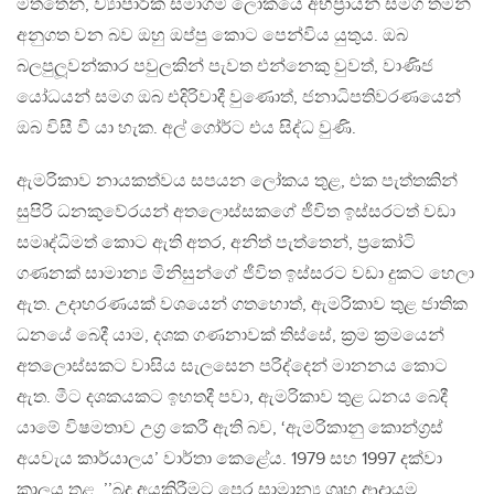
මත්තෙන්, ව්‍යාපාරික සමාගම් ලෝකයේ අභිප‍්‍රායන් සමග තමන්
අනුගත වන බව ඔහු ඔප්පු කොට පෙන්විය යුතුය. ඔබ
බලපුලූවන්කාර පවුලකින් පැවත එන්නෙකු වුවත්, වාණිජ
යෝධයන් සමග ඔබ එදිරිවාදී වුණොත්, ජනාධිපතිවරණයෙන්
ඔබ විසී වී යා හැක. අල් ගෝර්ට එය සිද්ධ වුණි.
ඇමරිකාව නායකත්වය සපයන ලෝකය තුළ, එක පැත්තකින්
සුපිරි ධනකුවේරයන් අතලොස්සකගේ ජීවිත ඉස්සරටත් වඩා
සමෘද්ධිමත් කොට ඇති අතර, අනිත් පැත්තෙන්, ප‍්‍රකෝටි
ගණනක් සාමාන්‍ය මිනිසුන්ගේ ජීවිත ඉස්සරට වඩා දුකට හෙලා
ඇත. උදාහරණයක් වශයෙන් ගතහොත්, ඇමරිකාව තුළ ජාතික
ධනයේ බෙදී යාම, දශක ගණනාවක් තිස්සේ, ක‍්‍රම ක‍්‍රමයෙන්
අතලොස්සකට වාසිය සැලසෙන පරිද්දෙන් මානනය කොට
ඇත. මීට දශකයකට ඉහතදී පවා, ඇමරිකාව තුළ ධනය බෙදී
යාමේ විෂමතාව උග‍්‍ර කෙරී ඇති බව, ‘ඇමරිකානු කොන්ග‍්‍රස්
අයවැය කාර්යාලය’ වාර්තා කෙළේය. 1979 සහ 1997 දක්වා
කාලය තුළ, ’’බදු අයකිරීමට පෙර සාමාන්‍ය ගෘහ ආදායම,