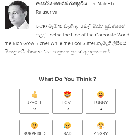
ආචාර්ය මහේෂ් රාජසූරිය
| Dr. Mahesh
Rajasuriya
|2010 මැයි 10 වැනි දා ‘ඬේලි මිරර්’ පුවත්පතේ
පළවූ Toeing the Line of the Corporate World
the Rich Grow Richer While the Poor Suffer නැමැති ලිපියේ
සිංහල පරිවර්තනය ‘යහපාලනය ලංකා’ අනුග‍්‍රහයෙන්
What Do You Think ?
UPVOTE
LOVE
FUNNY
0
0
0
SURPRISED
SAD
ANGRY