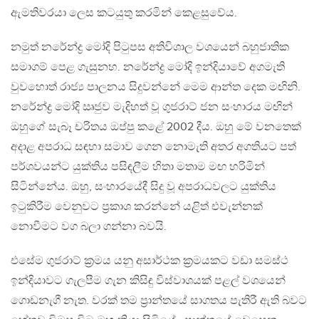
ඇමතිවරයා ලෙස කටයුතු කරමින් කෙළසුවේය.
නමුත් නරේන්ද්‍ර මෝදි පිටුපස අතිවිශාල වශයෙන් බහුජාතික
සමාගම් පෙළ ගැසුනහ. නරේන්ද්‍ර මෝදි ඉන්දියාවේ අගමැති
වුවහොත් රාජ්‍ය පාලනය සිදුවන්නේ මෙම ආන්ත දෙක මඟිනි.
නරේන්ද්‍ර මෝදි ඍජුව මැදිහත් වූ ගුජරාට් ජන සංහාරය මඟින්
ඔහුගේ සැබෑ චරිතය ඔප්පු කළේ 2002 දීය. ඔහු මේ වනතෙක්
අදාළ අපරාධ සඳහා සමාව ගෙන නොමැති අතර අගතියට පත්
පර්ශවයන්ට යුක්තිය පසිඳලීම හිතා මතාම මඟ හරිමින්
සිටින්නේය. ඔහු, සංහාරයේදී සිදු වූ අපරාධවලට යුක්තිය
ඉටුකිරීම වෙනුවට ප්‍රකාශ කරන්නේ යළිත් එවැන්නක්
නොවීමට වග බලා ගන්නා බවයි.
එසේම ගුජරාට් ක්‍රමය යනු අසාර්ථක ක්‍රමයකට වඩා සමස්ථ
ඉන්දියාවට ගැලපීම ගැන කිසිඳු විස්වාශයක් පළල් වශයෙන්
ගොඩනැගී නැත. වරක් තම ප්‍රාන්තයේ සාගතය පැතිරී ඇති බවට