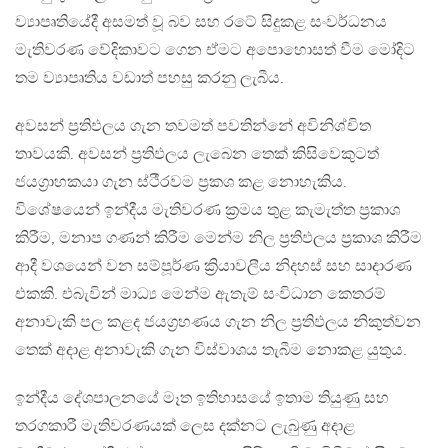
ව්‍යාපෘතියේදී අසමත් වූ බව සහ රටේ සිදුකළ සංවර්ධනය
මැතිවරණ වේදිකාවට ගෙන ඒමට අපොහොසත් වීම මෝදිට
තම ව්‍යාපෘතිය වඩාත් පහසු කරනු ලැබීය.
අවසන් ප්‍රතිඵලය ගැන තවමත් පවතින්නේ අවිනිශ්චිත
තාවයකි. අවසන් ප්‍රතිඵලය ලැබෙන තෙක් කිසිවෙකුටත්
ජයග්‍රාහකයා ගැන ස්ථීරවම ප්‍රකශ කළ නොහැකිය.
විශේෂයෙන් ඉන්දීය මැතිවරණ ක්‍රමය තුළ කැමැත්ත ප්‍රකාශ
කිරීම, මනාප ගණන් කිරීම මෙන්ම නිල ප්‍රතිඵලය ප්‍රකාශ කිරීම
ආදී වශයෙන් වන සම්පූර්ණ ක්‍රියාවලීය නිදහස් සහ සාදාරණ
එකකි. එබැවින් මාධ්‍ය මෙන්ම ඇතැම් සංවිධාන කෙතරම්
අනාවැකි පල කළද ජයග්‍රහණය ගැන නිල ප්‍රතිඵලය නිකුත්වන
තෙක් අදාළ අනාවැකි ගැන විස්වාශය තැබීම නොකළ යුතුය.
ඉන්දීය දේශපාලනයේ මෑත ඉතිහාසයේ ඉතාම තියුණු සහ
තරගකාරී මැතිවරණයක් ලෙස දක්නට ලැබුණු අදාළ