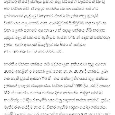
මැතිවරණයේදී ඡන්දය ප්‍රකාශ කළ පිරිසෙහි වැඩිවීමක් සිදු වූ
බව වාර්තා වේ. ඒ අනුව භාරතීය ජනතා පක්ෂය තමන්ට
ඉතිහාසයේ ලැබුණු විශාලතම ජනවරම ලබා ගනු ඇතැයි
විශ්වාශය පල කොට ඇත. ආණ්ඩුවක් පිහිටුවීම සඳහා අවශ්‍ය
වන ලොක් සභාවේ ආසන 273 ක් අදාළ පක්ෂය හිමි කරගත
යුතුය. ලොක් සභාවේ ඇති මුළු ආසන 545 න් දෙකක් පත්කරනු
ලබන අතර අනෙක් සියල්ලම ඡන්දයෙන් පත්වන
නියෝජිතයින්ගෙන් සමන්විත වේ.
භාරතීය ජනතා පක්ෂය තම දේශපාලන ඉතිහාසය තුළ ආසන
200ට ඉහළින් මෙතෙක් ලාබගෙන නැත. 2009 දී පක්ෂට ලබා
ගත හැකි වූයේ ආසන 116 කි. තම පක්ෂ ඉතිහාසය තුළ පක්ෂය
ලබාගත් ඉහලම ජයග්‍රහණය වාර්තා වූයේ 1999 දීය. එහිදී ආසන
182 ක් භාරතීය ජනතා පක්ෂය දිනා ගත්තේය. නමුත් මෙවර
නරේන්ද්‍ර මෝදිගේ නැගීම සහ ඔහු සඳහන් කරන ගුජරාට් ක්‍රමය
මැතිවරණයේදී මනාප වැඩිකර ගැනීම සඳහා යෝදා ගත්තේය.
මෝදිට අනුව මෙවර කොංග්‍රස් පක්ෂය ආසන 100 කට වඩා අඩු