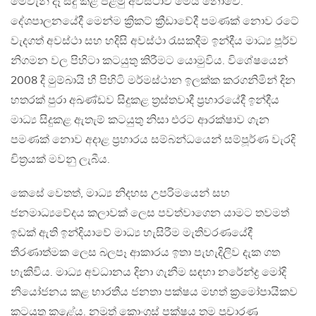
මෙවැනි දෑ සිදු කළ පළමු අවස්ථාව මෙය නොවේ.
දේශපාලනයේදී මෙන්ම ක්‍රිකට් ක්‍රීඩාවේදී පමණක් නොව රටේ
වැදගත් අවස්ථා සහ හදිසි අවස්ථා රැසකදීම ඉන්දීය මාධ්‍ය පූර්ව
නිගමන වල පිහිටා කටයුතු කිරීමට යොමුවිය. විශේෂයෙන්
2008 දී මුම්බායි හී පිහිටි මර්මස්ථාන ඉලක්ක කරගනිමින් දින
හතරක් පුරා අඛණ්ඩව සිදුකළ ත්‍රස්තවාදී ප්‍රහාරයේදී ඉන්දීය
මාධ්‍ය සිදුකළ ඇතැම් කටයුතු නිසා එරට ආරක්ෂාව ගැන
පමණක් නොව අදාළ ප්‍රහාරය සම්බන්ධයෙන් සම්පූර්ණ වැරදි
චිත්‍රයක් මවනු ලැබීය.
කෙසේ වෙතත්, මාධ්‍ය නිදහස උපරිමයෙන් සහ
ජනමාධ්‍යවේදය කලාවක් ලෙස පවත්වාගෙන යාමට තවමත්
ඉඩක් ඇති ඉන්දියාවේ මාධ්‍ය හැසිරීම මැතිවරණයේදී
තීරණාත්මක ලෙස බලපෑ ආකාරය ඉතා පැහැදිලිව දැක ගත
හැකිවිය. මාධ්‍ය අවධානය දිනා ගැනීම සඳහා නරේන්ද්‍ර මෝදි
නියෝජනය කළ භාරතීය ජනතා පක්ෂය මහත් ක්‍රමෝපායිකව
කටයුතු කළේය. නමුත් කොංග්‍රස් පක්ෂය තම ප්‍රචාරණ