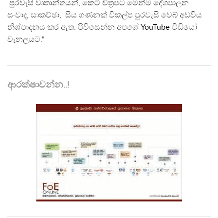
පුරවැසි වෘතාන්තයන්, කෙටි චිත්‍රපට මෙන්ම දේශපාලන
සංවාද, සාකච්ඡා, සිය ගණනක් විකල්ප පුරවැසි වෙබ් අඩවිය
නිශ්පාදනය කර ඇත. පිවිසෙන්න අපගේ
YouTube
වීඩියෝ
චැනලයට."
ආරක්ෂාවන්න..!