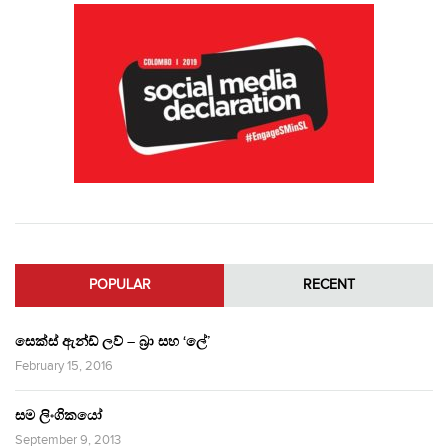
POPULAR
RECENT
සෙක්ස් ඇන්ඩ් ලව් – බ්‍රා සහ ‘ලේ’
February 15, 2016
සම ලිංගිකයෝ
September 9, 2013