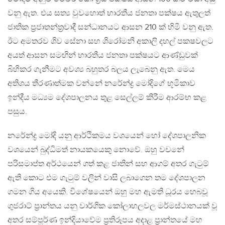
වනු ඇත. එය සත්‍ය වුවහොත් භාරතීය ජනතා පක්ෂය ඇතුලත්
ජාතික ප්‍රජාතන්ත්‍රවාදී සන්ධානයට ආසන 210 ක් හිමි වනු ඇත.
ඊට අමතරව ශිව සේනා සහ ශිරෝමනි අකාලි දහල් පකෂවලට
අයත් ආසන සමඟින් භාරතීය ජනතා පක්ෂයට ආණ්ඩුවක්
බිහිකර ගැනීමට අවශ්‍ය බහුතර බලය ලැබෙනු ඇත. මෙය
අතිශය තීරණාත්මක වන්නේ නරේන්ද්‍ර මෝදිගේ භූමිකාව
ඉන්දීය මධ්‍යම දේශපාලනය තුළ සෙල්ලම් කිරීම ආරම්භ කළ
පසුය.
නරේන්ද්‍ර මෝදි යනු ආර්ථිකමය වශයෙන් හෝ දේශපාලනික
වශයෙන් බුද්ධිමත් නායකයෙකු නොවේ. ඔහු වචනේ
පරිසමාප්ත අර්ථයෙන් ගත් කළ ජාතින් සහ ආගම් අතර ගැටුම්
ඇති කොට එම ගැටුම් වලින් වාසි ලබාගෙන තම දේශපාලන
ගමන ගිය අයෙකි. විශේෂයෙන් ඔහු මහ ඇමති ධූරය හෙබවූ
ගුජරාට් ප්‍රාන්තය යනු වාර්ගික කෝලාහලවල මර්මස්ථානයක් වූ
අතර සම්පූර්ණ ඉන්දියාවේම ප්‍රතිරූපය අදාළ ප්‍රාන්තයේ මහ