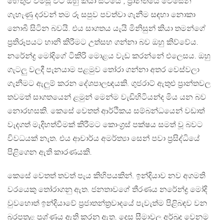
හේතුව විමසූ විට ඔහු කියා සිටියේ , ප්‍රාන්තයේ වෙසෙන
ගැහැණු දරවන් තම රූ සපුව පවත්වා ගැනීම සඳහා නොකා
නොබී සිටින බවයි. එය සාගතය යැයි මිනිසුන් කියා තමන්ගේ
ප්‍රතිරූපයට හානි කිරීමට උත්සහ ගන්නා බව ඔහු කිව්වේය.
නරේන්ද්‍ර මෝදිගේ ටිකිරි මොළය වැඩ කරන්නේ එලෙසය. ඔහු
ගැටලු වලදී පැනයාම පළමුව තෝරා ගන්නා අතර වෙස්වලා
ගැනීමට ඇලුම් කරන දේශපාලඥයකි. ගුජරාට් ඇතුළු ප්‍රාන්තවල
තවමත් සාගතයෙන් ළමුන් මෙන්ම වැඩිහිටියන්ද මිය යන බව
නොරහසකි. කෙසේ වෙතත් ආර්ථිකය සම්බන්ධයෙන් වඩාත්
වැදගත් මැදිහත්වීමක් කිරීමට කොංග්‍රස් පක්ෂය සමත් වූ බවට
විවධයක් නැත. එය ආචාර්ය අමර්ත්‍යා සෙන් පවා ප්‍රසිද්ධියේ
පිළිගෙන ඇති කාරණයකි.
කෙසේ වෙතත් තවත් පැය කිහිපයකින්. ඉන්දියාව නව අගමති
වරයෙකු තෝරාගනු ඇත. ජනතාවගේ තීරණය නරේන්ද්‍ර මෝදි
වුවහොත් ඉන්දියාවේ ප්‍රජාතන්ත්‍රවාදයේ පැවැත්ම පිළිබඳව වන
බරපතළ ප්‍රශ්ණය ඇති කරනු ඇත. දෙස සීමාවල අර්බුද වෙනම