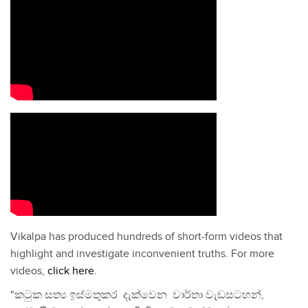
Vikalpa has produced hundreds of short-form videos that
highlight and investigate inconvenient truths. For more
videos,
click here
.
"කටුක සත්‍ය ඉස්මතුකර දැක්වෙන වාර්තා වැඩසටහන්,