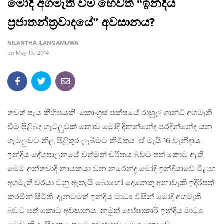
මෝදි අගමැති වීම හෙවත් “ඉන්දීය
ප්‍රජාතන්ත්‍රවාදයේ” අවසානය?
NILANTHA ILANGAMUWA
on
May 15, 2014
තවත් පැය කිහිපයකි. කොංග්‍රස් පක්ෂයේ රාහුල් ගාන්ධි අගමැති
වීම පිළිබඳ ගැටලුවක් නොව මෝදි දිනන්නේද පරදින්නේද යන
ගැටලුවට නිල පිළිතුර ලැබීමට නිමිතය. ඒ මැයි 16 වැනිදාය.
ඉන්දීය දේශපාලනයේ වත්මන් චරිතය බවට පත් කොට ඇති
මෙම අන්තවාදී නායකයා වන නරේන්ද්‍ර මෝදි ඉන්දියාවේ මීළඟ
අගමැති වරයා වනු ඇතැයි බොහෝ දෙනෙකු අනාවැකි ඉදිරිපත්
කරමින් සිටිති. දැනටමත් ඉන්දීය මාධ්‍ය විසින් මෝදි අගමැති
බවට පත් කොට අවසානය. නමුත් ඝෝෂාකාරී ඉන්දීය මාධ්‍ය