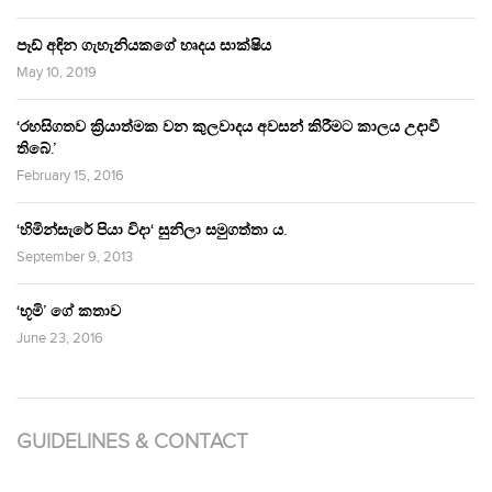
පෑඩ් අඳින ගැහැනියකගේ හෘදය සාක්ෂිය
May 10, 2019
‘රහසිගතව ක්‍රියාත්මක වන කුලවාදය අවසන් කිරීමට කාලය උදාවී
තිබේ.’
February 15, 2016
‘හිමින්සැරේ පියා විදා‘ සුනිලා සමුගත්තා ය.
September 9, 2013
‘භූමි’ ගේ කතාව
June 23, 2016
GUIDELINES & CONTACT