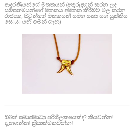
ආදරණීයන්ගේ මතකයන් (අතුරුදහන් කරන ලද
සමීපතමයන්ගේ මතකය අමතක කිරීමට බල කරන
රාජ්‍යක, ඔවුන්ගේ මතකයන් සමග සත්‍ය සහ යුක්තිය
සොයා යන ගමන් ගැන)
ඔබත් සමාජමාධ්‍ය පරිශීලකයෙක්ද? කියවන්න!
දැනගන්න! ක්‍රියාත්මකවන්න!