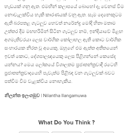
හැඩයක් ගනු ඇත. එමඟින් කලාපයේ බොහෝ දෑ වෙනස් වීම
නොවැලක්විය හැකි කාරණයක් වනු ඇත. සෑම දෙනෙකුටම
ඇති බරපතළ ගැටලුව හෙවත් නරේන්ද්‍ර මෝදි හිතා මතාම
උත්තර දීම මඟහරිමින් සිටින ගැටලුව නම්, ඉන්දියාවේ මීළඟ
අගමැතිවරයා ලෙස වාර්ගික කෝලාහල ඇති කොට වාර්ගික
සංහාරයක නිරත වූ අයෙකු, ඔහුගේ එම ඇත්ත අතීතයෙන්
ඉවත් කොට, දේශපාලඥයෙකු ලෙස පිළිගන්නේ කෙසේද
යන්නය? මෙය ලෝකයේ විශාලතම ප්‍රජාතන්ත්‍රවාදී රටෙහි
ප්‍රජාතන්ත්‍රවාදයෙහි පැවැත්ම පිළිබඳ වන ගැටලුවක් බවට
පත්වීම වීම වැළක්විය නොහැකිය.
නිලන්ත ඉලංගමුව
| Nilantha Ilangamuwa
What Do You Think ?