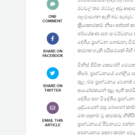
ව්‍යතිරේකයක් (ඉඳහිට) බව
රටවල් තම රටවල අඩු ආදායම
ගලවාගෙන ඇති බව සැබෑව. එය
ONE
COMMENT
.
ක‍්‍රියාකාරකම් නිසා අත්පත
පර්යේෂණ සහ සංවර්ධනය හරහ
දේශීය ප‍්‍රාග්ධන ගොඩනැං
කරගත හැකි පරිසරයක් බිහි ක
SHARE ON
FACEBOOK
මිනිස් ජීවිත කෙරෙහි මෙතෙක
තිබේ. ප‍්‍රාග්ධනයේ ගෝලීය
තුළ, එම ප‍්‍රාග්ධනය වෙනත
SHARE ON
ආයෝජකයන් තුළ ඇති කරමි
TWITTER
දේශීය සහ විදේශීය ප‍්‍රාග්
යුද්ධයෙන් පසු බොහෝ කාර්මික
මත පදනම් වූ කමකරු නීතිර
EMAIL THIS
ප‍්‍රාග්ධනයේ පීඩනයට එන්න
ARTICLE
අපනයනය සඳහා කරන වෙළඳ භ