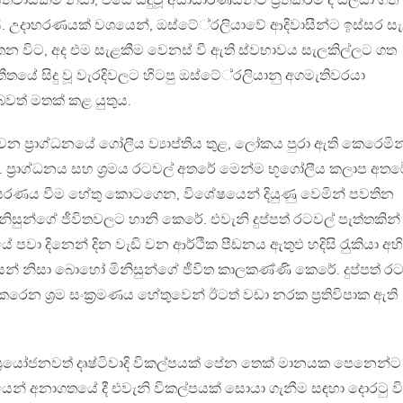
වාසිකම් නිසා, එසේ සිදුවූ අසාධාරණයන්ට ප‍්‍රතිකර්ම ද සලසා ගත
යි. උදාහරණයක් වශයෙන්, ඔස්ටේ‍්‍රලියාවේ ආදිවාසීන්ට ඉස්සර ස
තන විට, අද එම සැළකීම වෙනස් වී ඇති ස්වභාවය සැලකිල්ලට ගත
තයේ සිදු වූ වැරදිවලට හිටපු ඔස්ටේ‍්‍රලියානු අගමැතිවරයා
ටි බවත් මතක් කළ යුතුය.
න ප‍්‍රාග්ධනයේ ගෝලීය ව්‍යාප්තිය තුළ, ලෝකය පුරා ඇති කෙරෙමින
ප‍්‍රාග්ධනය සහ ශ‍්‍රමය රටවල් අතරේ මෙන්ම භූගෝලීය කලාප අතරේ
ංසරණය වීම හේතු කොටගෙන, විශේෂයෙන් දියුණු වෙමින් පවතින
ුන්ගේ ජීවිතවලට හානි කෙරේ. එවැනි දුප්පත් රටවල් පැත්තකින්
ේ පවා දිනෙන් දින වැඩි වන ආර්ථික පීඩනය ඇතුළු හදිසි රැුකියා අහි
යන් නිසා බොහෝ මිනිසුන්ගේ ජීවිත කාලකණ්ණි කෙරේ. දුප්පත් 
ෙරෙන ශ‍්‍රම සංක‍්‍රමණය හේතුවෙන් ඊටත් වඩා නරක ප‍්‍රතිවිපාක ඇති
 ප‍්‍රයෝජනවත් දෘෂ්ටිවාදි විකල්පයක් පේන තෙක් මානයක පෙනෙන්ට
ෙන් අනාගතයේ දී එවැනි විකල්පයක් සොයා ගැනීම සඳහා දොරටු ව