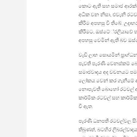
කොට ඇති සහ සමාජ ආරක්ෂණ ප‍්
අධික වන නිසා, එවැනි රටව
කිරීම අපහසු වී තිබේ. උද
කිරීමට, ඔස්ටේ‍්‍රලියාව
අපහසු වෙමින් ඇති බව ඔස්
වැඩි ලාභ සොයමින් ප‍්‍ර
පැවති පැරණි වෙනස්කම් බො
සමාජවාදය අද වචනයට පමණක
ලෝකය වෙන් කර ගැනීමේ අර
නොපැවති බොහෝ රටවල් අද ව
කාර්මික රටවල් සහ කාර්මි
වී ඇත.
පැරණි ධනපති රටවල්වල 
තිබුණත්, බටහිර ලිබරල්ව