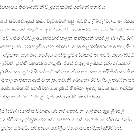
්වභාවය තීරණාත්මක් වැදගත් කමක් ගන්නේ එහි දී ය.
 දශකයේ සමාජවාදයේ කඩා වැටීමෙන් පසු, බටහිර ලිබරල්වාදය ලෝක
ිවාදය වශයෙන් මතු විය. ඇමරිකාවේ නායකත්වයෙන් ඇෆ්ගනිස්ථාන
පවා, එම රටවල අධිකාරීවාදි පාලන තන්ත‍්‍රයන් පෙරලා දමා ලිබරල්
ර හෙලිපෙහෙලි කරගත හැකිය යන තර්කය යටතේ යුක්තිසහගත කෙරුණි.
‍්‍රිකානු සහ මැද පෙරදිග ඇති වූ ප‍්‍රචණ්ඩකාරී නැගිටීම් සඳහා බටහ
ීමත්, යුක්ති සහගත කෙරුණි. එසේ වතුදු, ලෝකය පුරා බොහෝ
සුරකින සහ පුරවැසියන්ගේ දේශපාලනික සහ සමාජ අයිතීන් සහතික
්‍රවාදී පාලන තන්ත‍්‍ර ඇති වී නැත. එවැනි බොහෝ රටවල්වල තිබෙන ස
ාවන් අතරේ සාමකාමී සහජීවනය නැති වී තිබෙන අතර, සමාජ සහ ආර්ථි
‍රවාදී නිදහසත් එම රටවල වැසියන්ට අහිමි කෙරී තිබේ.
 සිවිල් සමාජ සංවිධාන, බටහිර නොවන ලෝකය තුළ ලිබරල්
ම ප‍්‍රචාරය කිරීමට උත්සුක වන බව පෙනේ. එසේ වෙතත්, බටහිර රටවල්ම
්‍රශ්න හමුවේ, තමන්ගේ ගෝලීය ව්‍යායාමයන් දියත් කිරීමටත්,