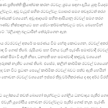
‍රතිපත්ති ක‍්‍රියාත්මක කරන රටවල ශ‍්‍රමය සඳහා දැරිය යුතු වියදම
ල්වලට, අඩු වැටුප් සහිත රටවල්වල ව්‍යාපාර සමග තවදුරටත් තරග
ාහරණයක් වශයෙන්, අඩු ආදායම් සහිත ආසියානු රටවල් සමග තරග
ේ භාණ්ඩ නිෂ්පාදනයට සහ සේවා කර්මාන්තවලට පවා, බෙහෙවින්
ටේ‍්‍රලියානු බලධාරීන් තේරුම්ගෙන ඇත.
ාග්ධනය රටරටවල් අතරේ සංසරණය වීම හේතු කොටගෙන, රටවල් අතර
ඳ වී ගොස් තිබේ. රුසියාව සහ චීනය වැනි පැරණි සමාජවාදී රටව
් සීමා වී ඇති නිසා, ධනපති සහ සමාජවාදී කඳවුරු වශයෙන්
ුතක් නැතිව ගොස් තිබේ. එසේම, කලින් කාර්මික රටවල් වශයෙන
න විට ප‍්‍රධාන පෙළේ කාර්මික රටවල් බවට පත්ව ඇති හෙයින්
ක නොවන රටවල් වශයෙන් ඉස්සර තිබූ වර්ගීකරණය ද අද අර්ථ විරහ
සිට ලෝකයේ තවත් බොහෝ තැන්වලට ගෝලීය ධනවාදය පැතිර ගොස
ාදය එවැනි යුරෝපීය නොවන රටවල්වලට පැතිර ගොස් නැත. පැරණි