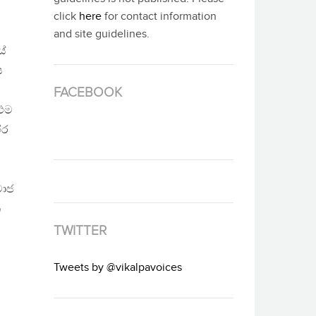
click
here
for contact information
and site guidelines.
යේ
ය
FACEBOOK
 එම
ිර
මාජ
ක
TWITTER
Tweets by @vikalpavoices