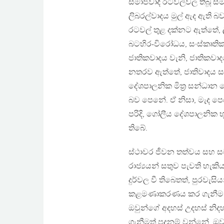
සමාජවාදී රටවල්වල තිබූ ස
ලිබරල්වාදය මුල් ඇද ඇත
රටවල් තුළ දක්නට ඇත්තේ, ලි
බටහිර-විරෝධය, සංස්කෘතික
ජාතිකවාදය වැනි, ජාතිකවා
නතරව ඇත්තේ, ජාතිවාදය සහ
දේශපාලනික මිත‍්‍ර සන්
බව පෙනේ. ඒ නිසා, මැද ප
පරිදි, ගෝලීය දේශපාලනික
තිබේ.
ස්ථාවර ජීවන තත්වය සහ 
රාජ්‍යයන් සතුව පැවති හැක
දුර්වල වී තිබෙතත්, පුරවැ
කළමණාකරණය කර ගැනීම සඳහ
ඔවුන්ගේ අදහස් උදහස් නි
ගැනීමත් පදනම් වන්නේ, ඔ