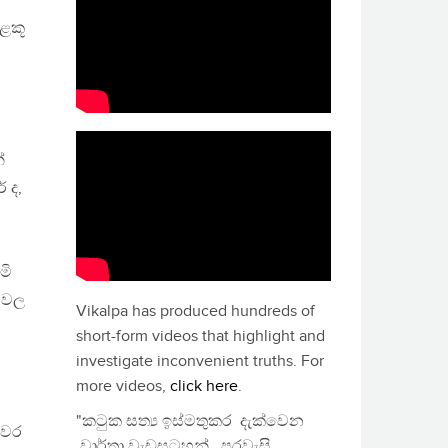
ැළකූ
්
 ද,
මි
රටවල
Vikalpa has produced hundreds of
short-form videos that highlight and
investigate inconvenient truths. For
more videos,
click here
.
"කටුක සත්‍ය ඉස්මතුකර දැක්වෙන
ිවර
වාර්තා වැඩසටහන්, පුරවැසි