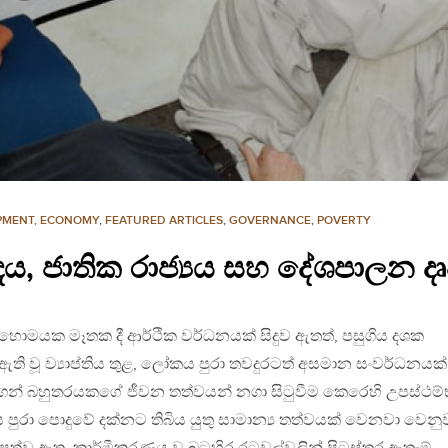
PMENT, ECONOMY
,
FEATURED ARTICLES
,
GOVERNANCE
,
POVERTY
, ජාතික රාජ්‍යය සහ දේශපාලන දෘෂ
යක මෑතක දී ආර්ථික වර්ධනයක් සිදුව ඇතත්, පසුගිය දශක
 ඇති වූ ව්‍යාප්තිය තුළ, ලෝකය පුරා තවදුරටත් අසමාන සංවර්ධනයක්
්ගෙන් බහුතරයකගේ ජීවන තත්වයන් නගා සිටුවීම කෙරෙහි උපස්ථම
 පුරා පොදුවේ දක්නට තිබිය යුතු සාමාන්‍ය තත්වයක් වෙනවා වෙනු