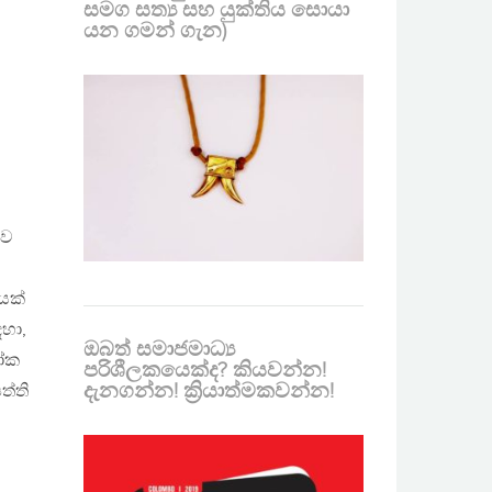
සමග සත්‍ය සහ යුක්තිය සොයා
යන ගමන් ගැන)
ිව
යක්
හා,
ඔබත් සමාජමාධ්‍ය
ලෝක
පරිශීලකයෙක්ද? කියවන්න!
දැනගන්න! ක්‍රියාත්මකවන්න!
ත්ති