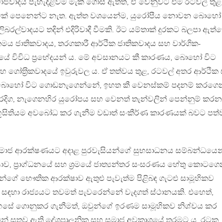
මාජවාදය පැහැදිළිවම මැකී ගොස් ඇතත්, ඒ වෙනුවට එම රටවල් තුළ
ි බවක් පෙනෙන්ට නැත. ඇත්ත වශයෙන්ම, යුරෝපීය නොවන බොහෝ
බරල්වාදයට තදින් එදිරිවාදී වීමකි. ඊට යම්තාක් දුරකට බලපා ඇත්ත
මය ජාතිකවාදය, තරගකාරී ආර්ථික ජාතිකවාදය සහ වාර්ගික-
දයේ විවිධ ප‍්‍රභේදයන් ය. මේ අවසානයට කී කාරණය, බොහෝ විට
 ගෝත‍්‍රිකවාදයේ ඉවුරුවල ය. ඒ තත්වය තුළ, රටවල් අතර ආර්ථික
ධාන බොහෝ විට ගොඩනැගෙන්නේ, ඉහත කී වෙනස්කම් පදනම් කරගෙ
ෙරදිග, නැගෙනහිර යුරෝපය සහ වෙනත් තැන්වලින් පෙන්නුම් කරන
 භූසිතියම අවබෝධ කර ගැනීම වඩාත් සංකීර්ණ කාරණයක් බවට පත්
සමාජ ආරක්ෂණයට අදාළ පුරවැසියන්ගේ සුභසාධනය සම්බන්ධයෙන
ියාව, ප‍්‍රාග්ධනයේ සහ ශ‍්‍රමයේ ජාත්‍යන්තර සංසරණය හේතු කොටග
සියන්ගේ භෞතික ආරක්ෂාව ඇතුළු පැවැත්ම පිළිබඳ ගැටළු සාමූහිකව
ා රාජ්‍යයට තවමත් පැවරෙන්නේ වැදගත් ස්ථානයකි. එහෙත්,
දහසේ ගොනුකර ගැනීමත්, ඔවුන්ගේ ඉරණම සාමූහිකව නිශ්චය කර
වුන් සතුව ඇති දේශපාලනික සහ සමාජ අවකාශයේ තරමට ය. රටක