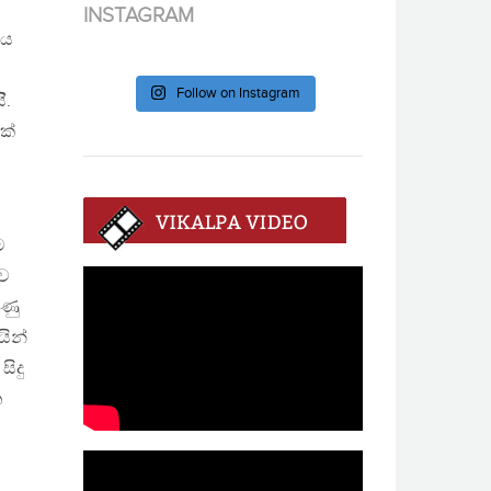
INSTAGRAM
රය
Follow on Instagram
ි.
ක්
ම
්ව
ුණු
යින්
ිදු
ත