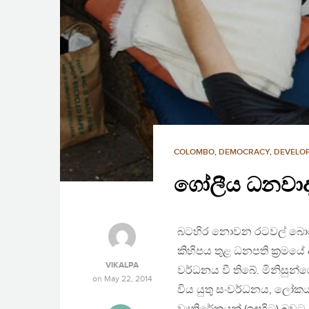
COLOMBO
,
DEMOCRACY
,
DEVELO
ගෝලීය ධනවාදය
බටහිර නොවන රටවල් බොහොම
කිහිපය තුළ ධනපති ක‍්‍රමයේ
VIKALPA
වර්ධනය වී තිබේ. මිනිසුන
on
May 22, 2014
විය යුතු සංවර්ධනය, ලෝකය