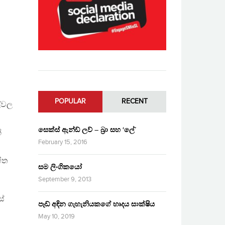
POPULAR
RECENT
ල්වල
සෙක්ස් ඇන්ඩ් ලව් – බ්‍රා සහ ‘ලේ’
්
February 15, 2016
ිත
සම ලිංගිකයෝ
September 9, 2013
්
පෑඩ් අඳින ගැහැනියකගේ හෘදය සාක්ෂිය
May 10, 2019