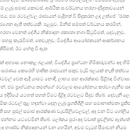
ට පත්ව ඇත. කාර්මීකරණය වූ බටහිර රටවල්වලින් පිටස්තර ඇතැම්
් ලැබූ සමාජ කොටස්, ආර්ථික සංවර්ධනය හරහා දරිද්‍රතාවයෙන්
, එම රටවල්වල රාජ්‍යයන් මැදිහත් වී සිදුකරන ලද උත්පේ‍්‍රරක
් කරගෙන ඇති තත්වයකි: පළමුව, මිනිස් සම්පත් වර්ධනය කරමින්,
ා වෙනත් දේශීය නිෂ්පාදන ශක්‍යතා නගා සිටුවීමත්, දෙවැනුව,
වීම් පහසු කැරැවීමත්, තෙවැනුව, විදේශීය ආයෝජකයන් ආකර්ශනය
ිරීමත්, ඊට හේතු වී ඇත.
් අභ්‍යාස නොකළ බලයක්, විදේශීය ප‍්‍රාග්ධන හිමිකරුවන්ට අද හිම
 සංසරණය කෙරෙහි ජාතික රාජ්‍යයන් සතුව වැඩි බලයක් නැති තත්වය
් රටවල් වෙත ඇදී යාමට නොදී, ලාභය සහ ආරක්ෂාව පිළිබඳ විශ්වාස
න්, එම ප‍්‍රාග්ධනය තමන්ගේ රටවලම ආයෝජනය කරවා ගැනීම සඳ
ධනය ඉදිරියේ යටහත් පහත් වීමට දිළිඳු රටවලට සිදුව තිබේ. දෙවැනි 
 රටවල් තුළ හඳුන්වා දෙනු ලැබූ ප‍්‍රගතිශීලී සහ සමානාත්මතා ප‍්‍රතිප
ීති සහ පුළුල් සමාජ ආරක්ෂණ වැඩපිලිවෙලවල්, අද වන විට ගෝලීය
 එන්නම යටවෙමින් තිබේ. ලෝකය පුරා අද වඩාත් ප‍්‍රචලිතව ඇත්තේ
ාණ්ඩ නිෂ්පාදනයන් වන හෙයින්, අවම වැටුප් සීමාවන් නියම