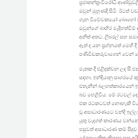
ප‍්‍රජාතන්ත‍්‍ර-විරෝධී ආණ
ඔවුන් මුහුණදී සිටී. ඊටත
ගැන විවේචකයෝ බොහෝ විට ප
ඔවුන්ගේ බාහිර මැදිහත්වීම
අනිත් අතට, ලිබරල් සහ සමා
ඇත් ද යන ප‍්‍රශ්නයත් මෙහ
පණිවිඩකරුවාගෙන් වෙන් ක
මෑතක දී එළිදක්වන ලද සී.එන
සඳහා, ඉන්දියානු සාගරයේ කුඩ
එතැනින් බලහත්කාරයෙන් ඉවත
බව හෙළිවිය. මේ රටවල් දෙ
එක රටකටවත් නොහැකි විය.
වූ අසාධාරණයට වන්දි ඉල්ලා 
යුතු වැදගත් කාරණය වන්නේ,
පසුවත් අසාධාරණ කම් සිදුව ඇ