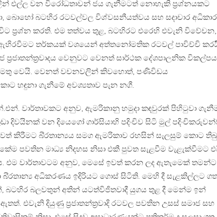
්ඩුවලින් එල්ල වන විරෝධතාවන් ජය ගැනීමටත් නොහැකි ප‍්‍රශ්නයකට
් වඩා, බොහෝ බටහිර රටවල්වල විශ්වසනීයත්වය සහ සදාචාර අධිකා
‍්‍රශ්න කරති. එම තත්වය තුළ, බටහිරට එරෙහි එවැනි විවේචන,
් ඇහිරවීමට තර්කයක් වශයෙන් අත්තනෝමතික රටවල් පාවිච්චි කරයි
ජ ප‍්‍රජාතන්ත‍්‍රවාදය වෙනුවට වෙනත් සාර්ථක දේශපාලනික විකල්පය
ි දී මතු වෙයි. වෙනත් වචනවලින් කිවහොත්, පණිවිඩය
ොට හඳුනා ගැනීමේ අවශ්‍යතාව පැන නගී.
්.එන්. වාර්තාවකට අනුව, ඇමරිකානු හමුදා කඳවුරක් පිහිටුවා ගැනී
ා දිවයිනක් වන දියෙගෝ ගාර්සියාහි පදිංචිව සිටි මුල් පදිංචිකරුවන
් කිරීමට බි‍්‍රතාන්‍යය සමග ඇමරිකාව රහසින් සැලසුම් කොට තිබ
කේම පවතින මාධ්‍ය නිදහස නිසා එකී පුවත සැළවීම වැළැක්වීමට එ
 එම වාර්තාවටම අනුව, මෙසේ ඉවත් කරන ලද ඇතැමෙක් තමන්ට ස
බි‍්‍රතාන්‍ය අධිකරණය ඉදිරියට ගොස් සිටිති. මෙහි දී සැළකිල්ලට ග
 බටහිර බලවතුන් අතින් යටත්විජිතවාදී යුගය තුළ දී මෙන්ම ඉන්
තත්. එවැනි දියුණු ප‍්‍රජාතන්ත‍්‍රවාදි රටවල පවතින උසස් සමාජ සහ