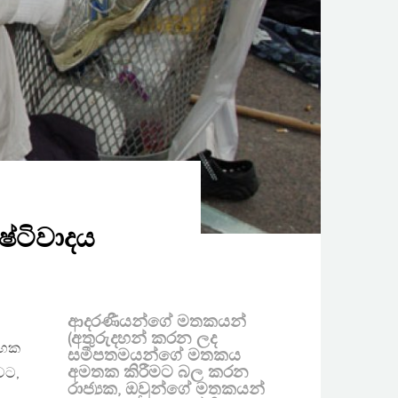
්ටිවාදය
ආදරණීයන්ගේ මතකයන්
(අතුරුදහන් කරන ලද
්භක
සමීපතමයන්ගේ මතකය
අමතක කිරීමට බල කරන
වට,
රාජ්‍යක, ඔවුන්ගේ මතකයන්