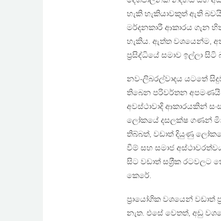
දේශපාලනික නිදහස සහ අයිති
හැකි හැකියාවකුත් ඇති බව
මර්දනකාරී ආකාරය ගැන හි
හැකිය. ඇත්ත වශයෙන්ම, අතී
ප‍්‍රසිද්ධියේ සමාව ඉල්ලා සි
නව-ලිබරල්වාදය යටතේ සිදුව
තිබෙන පරිවර්තන අපමණයි. 
අවස්ථාවාදි ආකාරයකින් ස
ලෝකයේ දසලක්ෂ ගණන් මිනිස
තිබ්බත්, වඩාත් දියුණු ලෝකය
වීම් සහ සමාජ අස්ථාවරත්ව
සිට වඩාත් සශ‍්‍රීක රටවලට ක
කෙරේ.
ප‍්‍රායෝගික වශයෙන් වඩාත්
නැත. එසේ වෙතත්, අඩු වශය