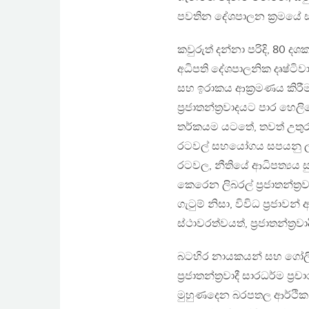
පවතින දේශපාලන ක‍්‍රමයේ ස
කවුරුත් දන්නා පරිදි, 80
අධිපති දේශපාලනික දෘෂ්ට
සහ ඉරාකය ආක‍්‍රමණය කිරීම 
ප‍්‍රජාතන්ත‍්‍රවාදයට පා
තර්කයම යටතේ, තවත් උතුරු අප
රටවල් සහයෝගය සපයනු ලැබ
රටවල, නීතියේ ආධිපත්‍යය 
කෙරෙන ලිබරල් ප‍්‍රජාතන්ත‍
ගැටුම් නිසා, විවිධ ප‍්‍රජ
ස්ථාවරත්වයත්, ප‍්‍රජාතන්ත‍්
බටහිර නායකයන් සහ ගෝලීය
ප‍්‍රජාතන්ත‍්‍රවාදී සාරධර්
මුහුණදෙන බරපතල ආර්ථික ප‍