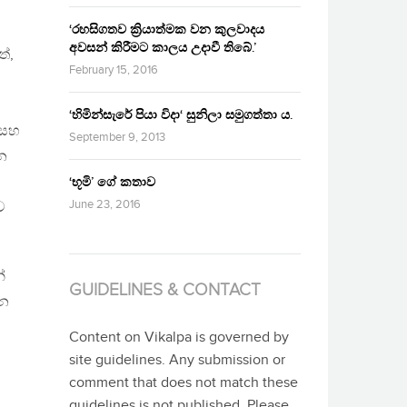
‘රහසිගතව ක්‍රියාත්මක වන කුලවාදය
අවසන් කිරීමට කාලය උදාවී තිබේ.’
ේ,
February 15, 2016
‘හිමින්සැරේ පියා විදා‘ සුනිලා සමුගත්තා ය.
 සහ
September 9, 2013
න
‘භූමි’ ගේ කතාව
June 23, 2016
ව
්
GUIDELINES & CONTACT
ෙන
Content on Vikalpa is governed by
site guidelines. Any submission or
comment that does not match these
guidelines is not published. Please