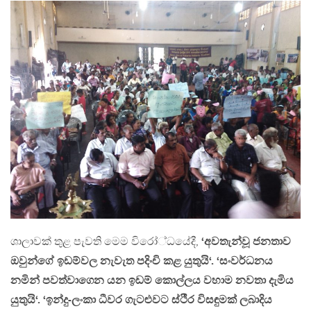
ශාලාවක් තුළ පැවති මෙම විරෝ්ධයේදී,
‘අවතැන්වූ ජනතාව
ඔවුන්ගේ ඉඩම්වල නැවැත පදිංචි කළ යුතුයි‘. ‘සංවර්ධනය
නමින් පවත්වාගෙන යන ඉඩම් කොල්ලය වහාම නවතා දැමිය
යුතුයි‘. ‘ඉන්දු-ලංකා ධීවර ගැටළුවට ස්ථීර විසඳුමක් ලබාදිය