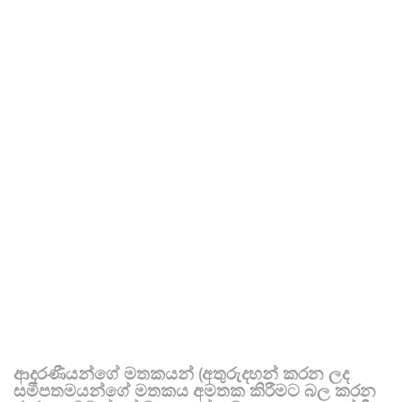
ආදරණීයන්ගේ මතකයන් (අතුරුදහන් කරන ලද
සමීපතමයන්ගේ මතකය අමතක කිරීමට බල කරන