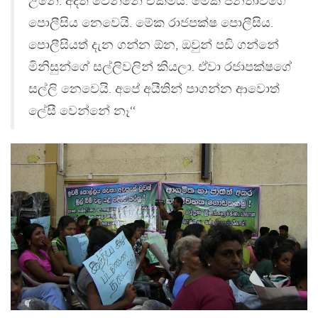
උනේ. අදත් වෙන්නේ ඒකමයි. මේක ජනතාවගේ
පොලීසිය නෙවෙයි. මේක රාජපක්ෂ පොලීසිය.
පොලීසියත් දැන ගන්න ඕන, ඔවුන් පඩි ගන්නේ
මිනිසුන්ගේ සල්ලිවලින් කියලා. ඒවා රජාපක්ෂගේ
සල්ලි නෙවෙයි. අපේ අයීතින් පාගන්න ආවොත්
ලේසී වෙන්නේ නෑ‘‘