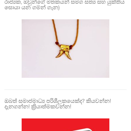
රාජ්‍යක, ඔවුන්ගේ මතකයන් සමග සත්‍ය සහ යුක්තිය
සොයා යන ගමන් ගැන)
ඔබත් සමාජමාධ්‍ය පරිශීලකයෙක්ද? කියවන්න!
දැනගන්න! ක්‍රියාත්මකවන්න!