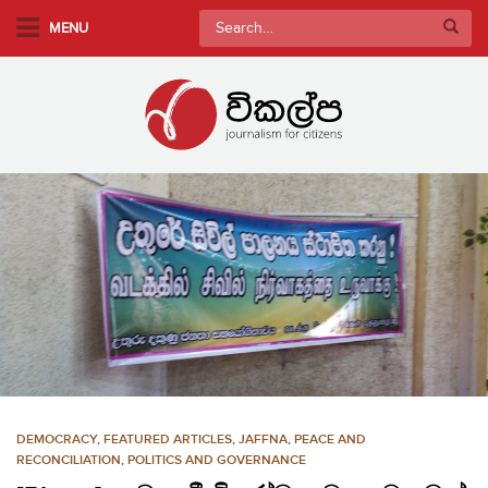
S
Search
MENU
k
for:
i
p
t
o
m
a
i
n
c
o
n
t
e
n
DEMOCRACY
,
FEATURED ARTICLES
,
JAFFNA
,
PEACE AND
t
RECONCILIATION
,
POLITICS AND GOVERNANCE