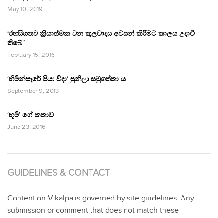
May 10, 2019
‘රහසිගතව ක්‍රියාත්මක වන කුලවාදය අවසන් කිරීමට කාලය උදාවී
තිබේ.’
February 15, 2016
‘හිමින්සැරේ පියා විදා‘ සුනිලා සමුගත්තා ය.
September 9, 2013
‘භූමි’ ගේ කතාව
June 23, 2016
GUIDELINES & CONTACT
Content on Vikalpa is governed by site guidelines. Any
submission or comment that does not match these