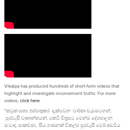
Vikalpa has produced hundreds of short-form videos that
highlight and investigate inconvenient truths. For more
videos,
click here
.
"කටුක සත්‍ය ඉස්මතුකර දැක්වෙන වාර්තා වැඩසටහන්,
පුරවැසි වෘතාන්තයන්, කෙටි චිත්‍රපට මෙන්ම දේශපාලන
සංවාද, සාකච්ඡා, සිය ගණනක් විකල්ප පුරවැසි වෙබ් අඩවිය