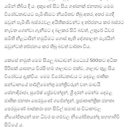
යමින් තිබිය දී ය. දකුණේ සිට සිය ගණනක් ජනතාව මෙම
විරෝධතාවයට පැමිණිමට නියමිතව තිබු අතර, අතර මගදී
ඔවුන් පැමිණි බස්රථවල අයිතිකරැවන්ට ද තර්ජනය කර බස්රථ
නැවත ගෙන්වා ගැනීමට ද බලකර සිටි බවත්, උතුරේ ධීවර
සමිති නිළධාරීන් හමුවීමට ගොස් ඇති දේශපාලන මැරයින්
ඔවුන්ටත් තර්ජනය කර තිබූ බවත් වාර්තා විය.
කෙසේ නමුත් මෙම සියලු බාධාවන් මධ්‍යෙය් 500කට අධික
පිරිසක් යාපනය විරසිංහම් ශාලාවට එක්ව, ශාලාව තුළ සිය
විරෝධය දැක්වීය. මෙම විරෝධතාවය ට දෙමළ ජාතික
සන්ධානයේ පාර්ලිමෙන්තු මන්ත්‍රීවරුන් වන මාවයි
සේනාදිරාජා, සුරේෂ් ප්‍රේමචන්ද්‍රන්, ශ්‍රී දරන් මෙන්ම දෙමළ
ජාතික ජනතා පෙරමුණේ ගජේන්ද්‍රන්, ප්‍රජාතාන්ත්‍රික ජනතා
පෙරමුණේ බාස්කරා සහ සිවිල් සමාජ සංවිධානවල
නියෝජිතයන් සහ ධිවර සංගම්වල නියෝජිතයන්ද සහභාගිවී
සිටියේ ය.