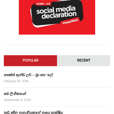
POPULAR
RECENT
සෙක්ස් ඇන්ඩ් ලව් – බ්‍රා සහ ‘ලේ’
February 15, 2016
සම ලිංගිකයෝ
September 9, 2013
පෑඩ් අඳින ගැහැනියකගේ හෘදය සාක්ෂිය