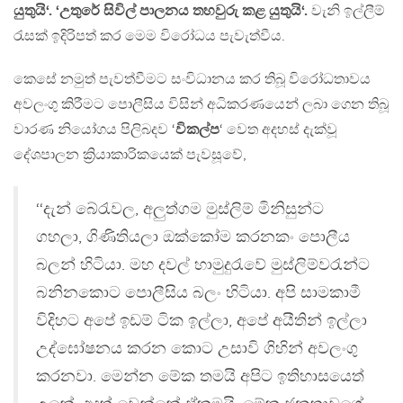
යුතුයි‘. ‘උතුරේ සිවිල් පාලනය තහවුරු කළ යුතුයි‘.
වැනි ඉල්ලීම්
රැසක් ඉදිරිපත් කර මෙම විරෝධය පැවැත්වීය.
කෙසේ නමුත් පැවත්වීමට සංවිධානය කර තිබූ විරෝධතාවය
අවලංගු කිරීමට පොලීසිය විසින් අධිකරණයෙන් ලබා ගෙන තිබූ
වාරණ නියෝගය පිලිබදව ‘
විකල්ප
‘ වෙත අදහස් දැක්වූ
දේශපාලන ක්‍රියාකාරිකයෙක් පැවසූවේ,
‘‘දැන් බේරැවල, අලුත්ගම මුස්ලිම් මිනිසුන්ට
ගහලා, ගිණිතියලා ඔක්කෝම කරනකං පොලීය
බලන් හිටියා. මහ දවල් හාමුදුරැවේ මුස්ලිම්වරැන්ට
බනිනකොට පොලීසිය බලං හිටියා. අපි සාමකාමී
විදිහට අපේ ඉඩම් ටික ඉල්ලා, අපේ අයීතින් ඉල්ලා
උද්ඝෝෂනය කරන කොට උසාවි ගිහින් අවලංගු
කරනවා. මෙන්න මේක තමයි අපිට ඉතිහාසයෙත්