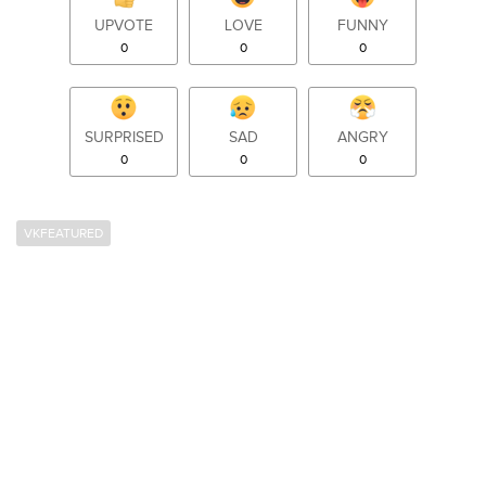
UPVOTE
LOVE
FUNNY
0
0
0
SURPRISED
SAD
ANGRY
0
0
0
VKFEATURED