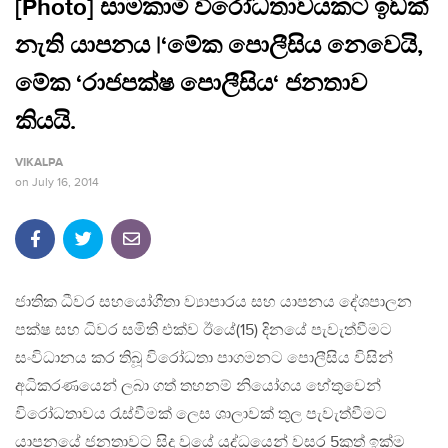
[Photo] සාමකාමී විරෝධතාවයකට ඉඩක්
නැති යාපනය |‘මේක පොලීසිය නෙවෙයි,
මේක ‘රාජපක්ෂ පොලීසිය‘ ජනතාව
කියයි.
VIKALPA
on
July 16, 2014
ජාතික ධීවර සහයෝගීතා ව්‍යාපාරය සහ යාපනය දේශපාලන
පක්ෂ සහ ධිවර සමිති එක්ව ඊයේ(15) දිනයේ පැවැත්වීමට
සංවිධානය කර තිබූ විරෝධතා පාගමනට පොලීසිය විසින්
අධිකරණයෙන් ලබා ගත් තහනම් නියෝගය හේතුවෙන්
විරෝධතාවය රැස්වීමක් ලෙස ශාලාවක් තුල පැවැත්වීමට
යාපනයේ ජනතාවට සිදු වූයේ යුද්ධයෙන් වසර 5කුත් ඉක්ම