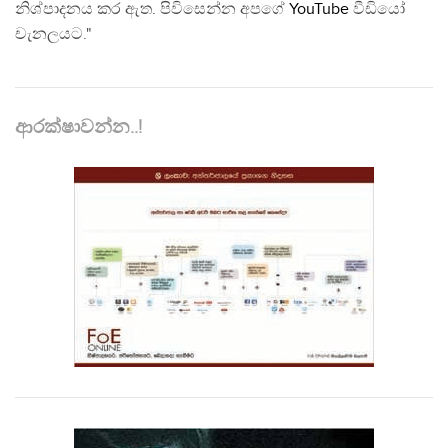
නිශ්පාදනය කර ඇත. පිවිසෙන්න අපගේ
YouTube
වීඩියෝ
චැනලයට."
ආරක්ෂාවන්න..!