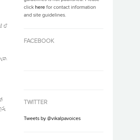
click
here
for contact information
and site guidelines.
් ඒ
FACEBOOK
ැත.
ක්
TWITTER
ුරු
Tweets by @vikalpavoices