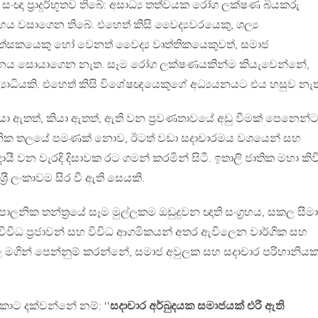
ංඥා ප‍්‍රාදුර්භූතව තිබේ: අසාධ්‍ය තත්වයක රෝග ලක්ෂණ බියකරු
 වසාගෙන තිබේ. එහෙත් කිසි වෛද්‍යවරයෙකු, ශල්‍ය
ත්සකයෙකු හෝ වෙනත් වෛද්‍ය වෘත්තිකයෙකුවත්, සමාජ
ිධානය සොයාගෙන නැත. සෑම රෝග ලක්ෂණයකින්ම කියැවෙන්නේ,
ව්‍යාධියකි. එහෙත් කිසි විශේෂඥයෙකුගේ අධ්‍යයනයට එය හසුව නැ
 ඇතත්, කියා ඇතත්, ඇති වන ප‍්‍රවණතාවයේ අඩු වීමක් පෙනෙන්
නික තලයේ පමණක් නොව, ඊටත් වඩා සදාචාරමය වශයෙන් සහ
යී වන වැරදි දිසාවක රට ගමන් කරමින් සිටී. ඉතාලි ජාතික මහා කි
‍්‍රී ලංකාවම සිර වී ඇති සෙයකි.
ාලනික තන්ත‍්‍රයේ සෑම මුල්ලකම ඔඩුදුවන ඥාති සංග‍්‍රහය, සකල සීමා
විධ ප‍්‍රජාවන් සහ විවිධ ආගමිකයන් අතර ඇවිලෙන වාර්ගික සහ
ගින් පෙන්නුම් කරන්නේ, සමාජ අවුලක සහ සදාචාර පරිහානිය
ොට දක්වන්නේ නම්: ‘‘
සදාචාර අර්බුදයක සමාජයක් එරී ඇති