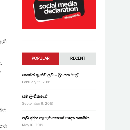
 ඇති
POPULAR
RECENT
ර
න
සෙක්ස් ඇන්ඩ් ලව් – බ්‍රා සහ ‘ලේ’
February 15, 2016
සම ලිංගිකයෝ
September 9, 2013
ිහි
පෑඩ් අඳින ගැහැනියකගේ හෘදය සාක්ෂිය
May 10, 2019
පාඨ