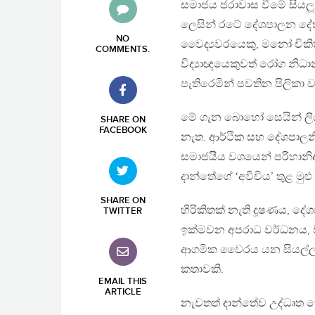
සමාජය ජරාවාස වීමේ සියලූ ස
ලෙසින් රටේ දේශපාලන දේහය
NO
වෛද්‍යවරයෙකු, මනෝ චිකි
COMMENTS
.
විද්‍යාඥයෙකුවත් රෝග න
පැතිරෙමින් පවතින පිලිකා 
මේ ගැන බොහෝ සෙයින් ලියා
SHARE ON
FACEBOOK
නැත. ආර්ථික සහ දේශපාල
සමාජයීය වශයෙන් පරිහානිදා
දාන්තේගේ ‘අවීචිය’ තුළ මුළු ශ
SHARE ON
හිරිකිතක් නැති දූෂණය, දේශප
TWITTER
ඉක්මවන අපරාධ වර්ධනය, වි
ආගමික වෛරය යන සියල්ල ම
කතාවකි.
EMAIL THIS
ARTICLE
නැවතත් දාන්තේව උද්ධෘත ක