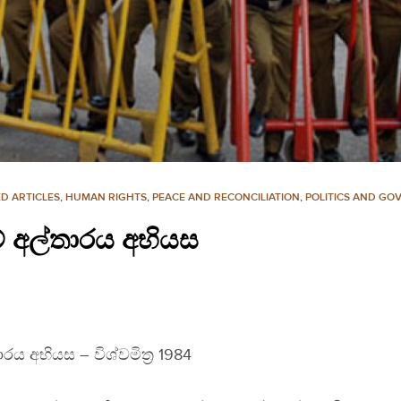
D ARTICLES
,
HUMAN RIGHTS
,
PEACE AND RECONCILIATION
,
POLITICS AND GO
ාවේ අල්තාරය අභියස
තාරය අභියස – විශ්වමිත‍්‍ර 1984