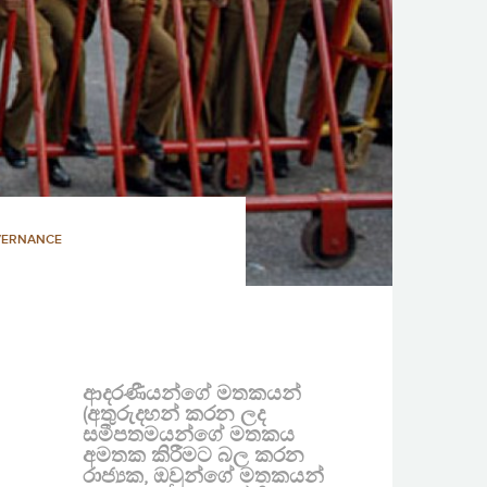
VERNANCE
ආදරණීයන්ගේ මතකයන්
(අතුරුදහන් කරන ලද
සමීපතමයන්ගේ මතකය
අමතක කිරීමට බල කරන
රාජ්‍යක, ඔවුන්ගේ මතකයන්