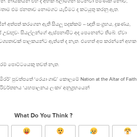
ෙනි. නායකයන් එහි දී අහක බලාගෙන සිටිනවා පමණක් නොව,
ාමතාම එම ජනතාව නොමගට යැවීමට ද කටයුතු කරනු ඇත.
ින් අත්පත් කරගෙන ඇති සියලූ පදක්කම් – ඥාති සංග‍්‍රහය, දූෂණය,
උඩඟුව- සියල්ලන්ගේ ඇස්පනාපිට අද පෙනෙන්ට තිබේ. ඒවා
ශ්‍යතාවක් පාලකයන්ට ඇත්තේ ද නැත. එහෙත් අප කරන්නේ අහක
ා තරම් පොට්ටයෙකු තවත් නැත.
ි මිරර්’ පුවත්පතේ ‘රෙයා ගාඞ්’ කොලමේ Nation at the Altar of Faith
පරිවර්තනය ‘යහපාලනය ලංකා’ අනුග‍්‍රහයෙන්
What Do You Think ?