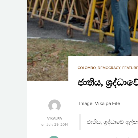
COLOMBO
,
DEMOCRACY
,
FEATURE
ජාතිය, ශ‍්‍රද්ධ
Image: Vikalpa File
VIKALPA
ජාතිය, ශ‍්‍රද්ධාවේ අල්
on
July 29, 2014