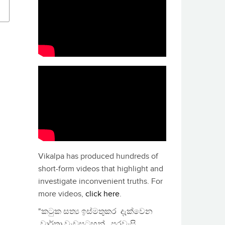
Vikalpa has produced hundreds of
short-form videos that highlight and
investigate inconvenient truths. For
more videos,
click here
.
"කටුක සත්‍ය ඉස්මතුකර දැක්වෙන
වාර්තා වැඩසටහන්, පුරවැසි