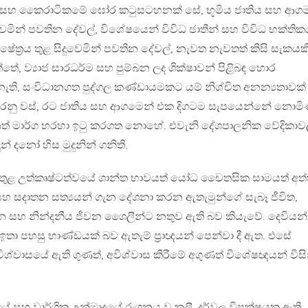
ේ සහ කෛරාටිකමේ ඝෝර කටුසටහනක් සේ, භූමිය ජාතිය සහ ආග
ුවෙමින් පවතින දේවල්, විශේෂයෙන් විවිධ ජාතීන් සහ විවිධ භක්ති
ේත‍්‍රය තුළ සිදුවෙමින් පවතින දේවල්, නැවත නැවතත් කිසි සැකයක
, ව්‍යාජ සාරධර්ම සහ පුම්බන ලද ශික්ෂාවන් පිළිබඳ හොර
 නැති, සංවිධානගත පුද්ගල කණ්ඩායමකට යම් නිශ්චිත අනන්‍යතාවක
ු වස්, රට ජාතිය සහ ආගමෙන් එක දිගටම සැපයෙන්නේ නොමි
ත් මාර්ග හරහා ඉටු කරගත නොහේ. එවැනි දේශපාලනික වේදිකාවල
න් දනෝ හිස මුදුනින් ගනිති.
ර තුළ උත්කෘෂ්ටත්වයේ ශාන්ත භාවයත් යෝධ චෛතසික සාමයත් අත
සහ සදාතන සත්‍යයන් ගැන දේශනා කරන ඇතැමුන්ගේ සැබෑ ජීවිත,
න සහ නින්දනීය ජීවන ශෛලීන්ට නතුව ඇති බව කියැවේ. දෙවියන්
 ඉතා පහසු භාණ්ඩයක් බව ඇතැම් ප‍්‍රාඥයන් පෙන්වා දී ඇත. එසේ
ශ්වාසයේ ඇති ගුණත්, අවිශ්වාස කිරීමේ අගුණත් විශේෂඥයන් විසි
ේ සහ වාර්ගික උන්මාදයේ රංගනය වූ කලී, දුර්වල විපක්ෂයක ඇති