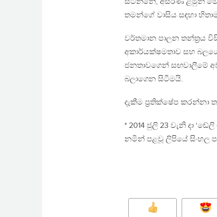
සිටින්නේ, අසරණ ළමුන් ම
තමන්ගේ වාසිය සඳහා හිත
වර්තමාන පාලන තන්ත‍්‍රය විස
අකාර්යක්ෂමතාව සහ බලයේ 
ජනතාවගෙන් සඟවාලීමේ අව
බලාගෙන සිටීමයි.
දැකීම ප‍්‍රතික්ෂේප කරන්න
* 2014 ජුලි 23 වැනි දා ‘ඬේල
නමින් පළවූ ලිපියේ සිංහල 