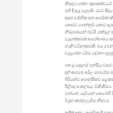
නිපදවා ගත්හ. කුහකත්වය
එහි දී ඇද ගැනුණි. රටේ සිද
අතර වාර්ගික සහ ආගමික ක්ෂ
තොරව පෙන්නුම් කොට ඇත්තේ
නිරූපණයන් බවයි. අක්මුල්
වැදගත්කමක් ආරෝපණය කරන
හැකි වටිනාකමකි. එය වෙන
වැදෑරෙන ධර්ම දේශනා පුහුදු
ගත වූ දෙදහස් පන්සිය වස
දුන් ආගමේ අමිල සාරධර්ම 
බිරියන්ට අමානුෂිකව සළක
පිළිබඳ සංකල්පය, විකිණීමට
වන්නේ, දෙවියන් කෙරෙහි වි
විග‍්‍රහ කරනු ලැබීම නිසා ය.
අනිත් අතට, ආගමික හිංසනය