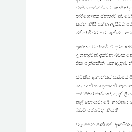
වාසිය පාවිච්චියට ගනිමින්
පාරිභෝගික ජනතාව අවබෝධ
කරන නිසි ප‍්‍රශ්න ඇසීමට 
මගින් විවර කර ගැනීමට අව
ප‍්‍රශ්නය වන්නේ, ඒ දවස 
උනන්දුවක් දක්වන බවක් න
එක පැත්තකින්, නොදැනුම න
ස්වකීය අභ්‍යන්තර සාමයේ 
කාලයක් සහ ශ‍්‍රමයක් කැප ක
සාඩම්බර ජාතියක්, ඇදහිලි ස
කල් නොයවා මේ නාටකය තේ
බවට පත්වෙනු නියති.
වැළපෙන ජාතියක්, ආගමික ශ‍