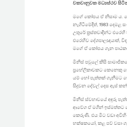
වකවානුවක මධ්‍යස්ථව සිටි
මගේ කෝපය ඒ නිසාම ය. කෝ
නැගිටීමේදීත්, 1983 දෙමළ 
උතුරේ ත‍්‍රස්තවාදීන්ට එරෙහ
එරෙහිව දේශපාලඥයාත්, විද්‍යා
මගේ ඒ කෝපය ගැන පාඨක
මිනිස් පවුලේ කිසි සාමාජ
ප‍්‍රහේලිකාවකට කෙනෙකු 
යම් හෝ පැත්තක් ගැනීමට කෙ
සිදුවන දේවල් දෙස ඇස් කන්
මිනිස් ස්වභාවයේ අඳුරු පැත්
ආවේග ඒ මගින් ඉස්මත්තට ගැ
කෙරුණි. එය මීට වඩා අවිහි
භක්ෂකයෝ, කළ පව් වසා ගැ