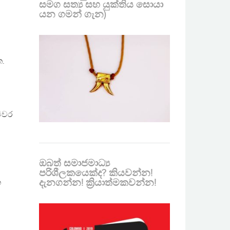
සමග සත්‍ය සහ යුක්තිය සොයා
යන ගමන් ගැන)
ත.
ට
විවර
ඔබත් සමාජමාධ්‍ය
පරිශීලකයෙක්ද? කියවන්න!
දැනගන්න! ක්‍රියාත්මකවන්න!
ක