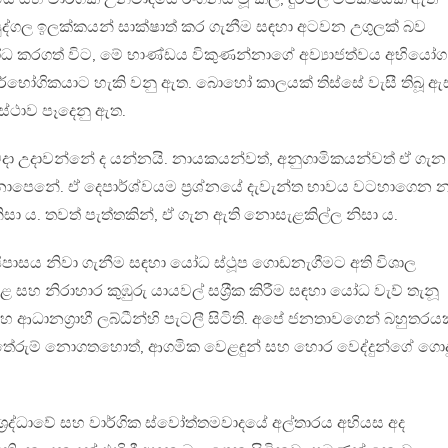
 පුද්ගල ඉලක්කයන් සාක්ෂාත් කර ගැනීම සඳහා අටවන උගුලක් බව
 කරගත් විට, මේ භාණ්ඩය විකුණන්නාගේ අව්‍යාජත්වය අභියෝග
පාර්භෝගිකයාට හැකි වනු ඇත. බොහෝ කාලයක් තිස්සේ වැසී තිබූ ඇස
ස්ථාව පෑදෙනු ඇත.
කවදා උදාවන්නේ ද යන්නයි. නායකයන්වත්, අනුගාමිකයන්වත් ඒ ගැන
ොපෙනේ. ඒ දෙපාර්ශ්වයම ප‍්‍රශ්නයේ දැවැන්ත භාවය වටහාගෙන න
ිසා ය. තවත් පැත්තකින්, ඒ ගැන ඇති නොසැළකිල්ල නිසා ය.
පිපාසය නිවා ගැනීම සඳහා යෝධ ස්ථූප ගොඩනැගීමට අති විශාල
ළ සහ නිරාහාර කුඹුරු යායවල් සශ‍්‍රීක කිරීම සඳහා යෝධ වැව් තැනූ
හ ආධානග‍්‍රාහී ලබ්ධීන්හි පැටලී සිටිති. අපේ ජනතාවගෙන් බහුතරය
රුම් නොගතහොත්, ආගමික වෙළඳුන් සහ හොර වෙද්දුන්ගේ ගොද
්‍රද්ධාවේ සහ වාර්ගික ස්වෝත්තමවාදයේ අල්තාරය අභියස අද