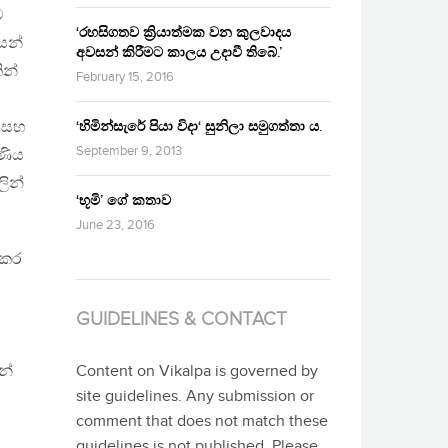
ම
‘රහසිගතව ක්‍රියාත්මක වන කුලවාදය
කයන්
අවසන් කිරීමට කාලය උදාවී තිබේ.’
ින්
February 15, 2016
් සහ
‘හිමින්සැරේ පියා විදා‘ සුනිලා සමුගත්තා ය.
September 9, 2013
ණිය
ින්
‘භූමි’ ගේ කතාව
June 23, 2016
්කර
GUIDELINES & CONTACT
න්
Content on Vikalpa is governed by
site guidelines. Any submission or
comment that does not match these
guidelines is not published. Please