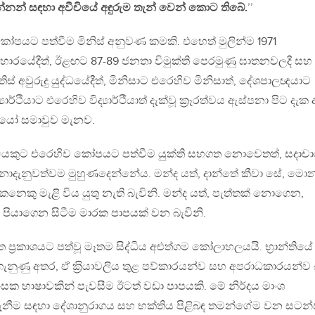
න්නන් සඳහා අවීචියේ අඳුරුම තැන් වෙන් කොට තිබේ.
’’
පයට පත්වීම මිනිස් අනුවණ කමකි. එහෙත් මුලින්ම 1971
සංහාරයේදීත්, ඊළඟට 87-89 ජනතා විමුක්ති පෙරමුණු ඝාතනවලදී සහ
ි තිස් අවුරුදු යුද්ධයේදීත්, මිනිසාට එරෙහිව මිනිසාත්, දේශපාලඥයාට
ර්ථියාට එරෙහිව විද්‍යාර්ථියාත් දැක්වූ ක‍්‍රෑරත්වය ඇස්පනා පිට දැක
යෝ සමාවුව මැනව.
ිකයෙකුට එරෙහිව කෝපයට පත්වීම යුක්ති සහගත නොවෙතත්, සදාචා
නොදැනුවත්වම මුහුණදෙන්නේය. මන්ද යත්, දාන්තේ කීවා සේ, මො
නෙකු මැළි විය යුතු නැති බැවිනි. මන්ද යත්, පැත්තක් නොගෙන,
 පියාගෙන සිටීම මාරක පාපයක් වන බැවිනි.
ත ප‍්‍රකාශයට පත්වූ මෑතම සිද්ධිය අළුත්ගම කෝලාහලයයි. භ‍්‍රාන්තියේ
නුණු අතර, ඒ ක‍්‍රියාවලිය තුළ පව්කාරයන්ව සහ අපරාධකාරයන්ව බ
ංසක භාෂාවකින් පැවසීම ඊටත් වඩා පාපයකි. මේ නිර්දය මාංශ
නීම සඳහා දේශානුරාගය සහ භක්තිය පිළිබඳ තමන්ගේම වන සටන්